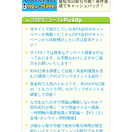
最短当日取引可能！条件達
成でキャッシュバック！
当サイトで紹介している全FX会社のキャン
ペーンを掲載！たくさんのFX会社のキャン
ペーンから比較検討したい方は是非チェッ
ク！
ザイFX！では簡単なアンケート調査を行な
っております。お手数おかけしますがご協
力をお願いいたします！
約40口座を調査して比較！高金利通貨を含
む12通貨ペアのスワップポイントを紹介！
高金利で人気のトルコリラ。 約30のFX口座
の「トルコリラ/円」のスワップポイントを
調査して比較！
なぜあなたのダウ理論は機能しないのか？
田向宏行が導く「ダウ理論マスター講座」
～時間軸の基礎知識と実践編～ 【9/5（土）
会場+オンライン同時開催】
少額から取引可能で損失や取引時間が限定
的なバイナリーオプションが取引できる国