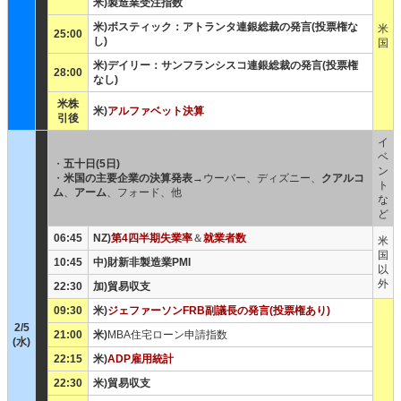
米)製造業受注指数
米)ボスティック：アトランタ連銀総裁の発言(投票権な
米
25:00
し)
国
米)デイリー：サンフランシスコ連銀総裁の発言(投票権
28:00
なし)
米株
米)
アルファベット決算
引後
イ
ベ
・
五十日(5日)
ン
・
米国の主要企業の決算発表
→ウーバー、ディズニー、
クアルコ
ト
ム
、
アーム
、フォード、他
な
ど
06:45
NZ)
第4四半期失業率
＆
就業者数
米
国
10:45
中)財新非製造業PMI
以
外
22:30
加)貿易収支
09:30
米)
ジェファーソンFRB副議長の発言(投票権あり)
2/5
21:00
米)
MBA住宅ローン申請指数
(水)
22:15
米)
ADP雇用統計
22:30
米)貿易収支