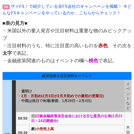
ザイFX！で紹介している全FX会社のキャンペーンを掲載！ 今ど
んなFXキャンペーンをやっているのか、こちらからチェック！
■表の見方■
・米国以外の要人発言や注目材料は重要な物のみピックアッ
プ
・注目材料のうち、特に注目度の高いものを
赤色
、その次を
太字
で表記。
・金融政策関連のものはイベントの欄へ
桃色
で表記。
経済指標＆注目材料＆イベント
イ
ベ
・
週明け
ン
・
2月・月初め(2月3日が2月月初めでの最初の営業日)
ト
・
中国は祝日で休場(春節、1月28日～2月4日)
な
ど
日)
日銀金融政策決定会合における主な意見の公表(1月23
08:50
日・24日開催分)
米
豪)
小売売上高
国
09:30