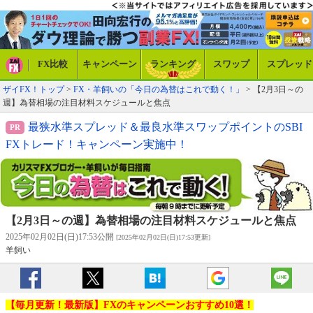
FX比較
キャンペーン
ランキング
スワップ
スプレッド
ザイFX！トップ
>
FX・羊飼いの「今日の為替はこれで動く！」
> 【2月3日～の
週】為替相場の注目材料スケジュールと焦点
最狭水準スプレッド＆最良水準スワップポイントのSBI
FXトレード！キャンペーン実施中！
【2月3日～の週】為替相場の注目材料スケジュールと焦点
2025年02月02日(日)17:53公開
[2025年02月02日(日)17:53更新]
羊飼い
【毎月更新！最新版】FXのキャンペーンおすすめ10選！