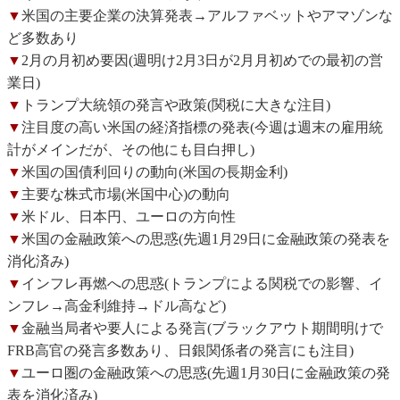
▼
米国の主要企業の決算発表→アルファベットやアマゾンな
ど多数あり
▼
2月の月初め要因(週明け2月3日が2月月初めでの最初の営
業日)
▼
トランプ大統領の発言や政策(関税に大きな注目)
▼
注目度の高い米国の経済指標の発表(今週は週末の雇用統
計がメインだが、その他にも目白押し)
▼
米国の国債利回りの動向(米国の長期金利)
▼
主要な株式市場(米国中心)の動向
▼
米ドル、日本円、ユーロの方向性
▼
米国の金融政策への思惑(先週1月29日に金融政策の発表を
消化済み)
▼
インフレ再燃への思惑(トランプによる関税での影響、イ
ンフレ→高金利維持→ドル高など)
▼
金融当局者や要人による発言(ブラックアウト期間明けで
FRB高官の発言多数あり、日銀関係者の発言にも注目)
▼
ユーロ圏の金融政策への思惑(先週1月30日に金融政策の発
表を消化済み)