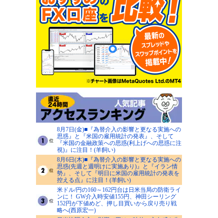
8月7日(金)■『為替介入の影響と更なる実施への
思惑』と『米国の雇用統計の発表』、そして
『米国の金融政策への思惑(利上げへの思惑に注
視)』に注目！(羊飼い)
8月6日(木)■『為替介入の影響と更なる実施への
思惑(先週と週明けに実施あり)』と『イラン情
勢』、そして『明日に米国の雇用統計の発表を
控える点』に注目！(羊飼い)
米ドル/円の160～162円台は日米当局の防衛ライ
ンに！ GW介入時安値155円、神田シーリング
152円が下値めど、押し目買いから戻り売り戦
略へ(西原宏一)