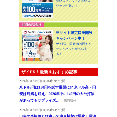
狭いスプレッドと高いス
ワップが魅力！
当サイト限定口座開設
キャンペーン中！
ザイFX！限定4000円キャ
ッシュバックがもらえ
る！
ザイFX！最新＆おすすめ記事
2026年08月07日(金)18時09分公開
米ドル/円は150円を試す展開に!? 米ドル高・円
安は終焉を迎え、2026年中に140円の大台打診
があってもサプライズ…
（陳満咲杜）
2026年08月07日(金)15時43分公開
口先の楽観論とは違って中東情勢は悪化し原油