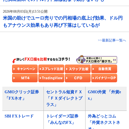
2026年08月03日(月)13:51公開
米国の助けでユーロ売りでの円相場の底上げ効果、ドル円
もアナウンス効果もあり再び下落はしているが
>>最新記事一覧へ
GMOクリック証券
セントラル短資ＦＸ
GMO外貨 「外貨e
「FXネオ」
「ＦＸダイレクトプ
x」
ラス」
SBI FXトレード
トレイダーズ証券
外為どっとコム
「みんなのFX」
「外貨ネクストネ
オ」