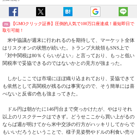
【GMOクリック証券】圧倒的人気で100万口座達成！最短即日で
取引可能！
米中協議が週末に行われるのを期待して、マーケット全体
はリスクオンの状態が続いた。トランプ大統領もSNS上で
「対中関税は80％くらいがよい」と言っており、もっと低い
関税率で妥協できるのではないかとの見方が強まった。
しかしここでは市場にほぼ織り込まれており、妥協できて
も依然として高関税が残るのは事実なので、そう簡単には喜
べないと反省の色も強まってきた。
ドル円は朝がたに146円台まで突っかけたが、やはりそれ
以上のリスクテークはできず。どうせここから買い上がるの
ならば週が明けてから米中交渉の行方がハッキリしてからで
もいいだろうということで、様子見姿勢やドルの利食い売り