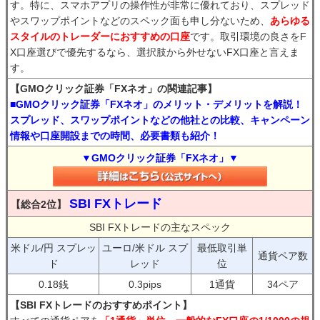
す。特に、スマホアプリの操作性が非常に優れており、スプレッド
やスワップポイントなどのスペック面も申し分ないため、
あらゆる
スタイルのトレーダーにおすすめの口座
です。取引環境の良さをF
X口座選びで優先するなら、選択肢から外せないFX口座と言えま
す。
【GMOクリック証券「FXネオ」の関連記事】
■GMOクリック証券「FXネオ」のメリット・デメリットを解説！
スプレッド、スワップポイントなどの他社との比較、キャンペーン
情報や口座開設までの時間、必要書類も紹介！
▼GMOクリック証券「FXネオ」▼
SBI FXトレード
【総合2位】
SBI FXトレードの主なスペック
米ドル/円 スプレッ
ユーロ/米ドル スプ
最低取引単
通貨ペア数
ド
レッド
位
0.18銭
0.3pips
1通貨
34ペア
【SBI FXトレードのおすすめポイント】