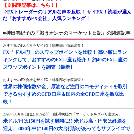
【※関連記事はこちら！】
⇒
FXトレーダーのリアルな声を反映！ ザイFX！読者が選ん
だ「おすすめFX会社」人気ランキング！
■持田有紀子の「戦うオンナのマーケット日記」の関連記事
おすすめのFX会社をザイFX！編集部が徹底調査！
FX「ドル/円」のスワップポイントを比較！ 高い順にラン
キングして、おすすめのFX口座も紹介！ 約40のFX口座の
スワップポイントを調査【最新】
おすすめのFX会社をザイFX！編集部が徹底調査！
世界の株価指数や金、原油など注目のコモディティを取引
できるおすすめのCFD口座＆国内の全CFD口座を徹底比
較！
2026年08月07日(金)18:09公開 [陳満咲杜の「マーケットをズバリ裏読み」]
米ドル/円は150円を試す展開に!? 米ドル高・円安は終焉を
迎え、2026年中に140円の大台打診があってもサプライズで