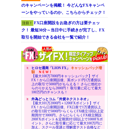
のキャンペーンを掲載！ 今どんなFXキャンペ
ーンをやっているのか、こちらからチェック！
FX口座開設をお急ぎの方は要チェッ
注目！
ク！ 最短30分～当日中に手続きが完了し、FX
取引を開始できる会社を一覧で紹介！
ヒロセ通商「LION FX」
キャッシュバック増
額
ＮＥＷ！
【最大100万7000円キャッシュバック】ザイ
FX！から口座開設後、英ポンド/円1万通貨以
上の取引で5000円がもらえる！ さらに他社か
らのりかえなら2000円！ 取引量に応じて最大
100万円のチャンスも！
外為どっとコム「外貨ネクストネオ」
【最大101万2000円＋1200FXポイント】ザイ
FX！から口座開設後、FX口座で1万通貨以上
の取引1回で5000円+らくらくFX積立1回以上定
期買付で3000円。さらにらくらくFX積立開設
200FXポイント＆定期買付1回以上で1000FXポ
イント。さらに取引量に応じて最大100万円に
加え、スクール受講と理解度テスト合格など