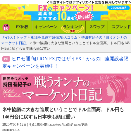
FX比較
キャンペーン
ランキング
スワップ
スプレッド
ザイFX！トップ
>
相場を見通す超強力FXコラム
>
持田有紀子の「戦うオンナの
マーケット日記」
> 米中協議に大きな進展ということでドル全面高、ドル円も146
円台に戻すも日本株も頭は重い
ヒロセ通商[LION FX]ではザイFX！からの口座開設者限
定キャンペーンを実施中！
米中協議に大きな進展ということでドル全面高、
ドル円も
146円台に戻すも日本株も頭は重い
2025年05月12日(月)15:06公開
[2025年05月12日(月)15:06更新]
持田有紀子