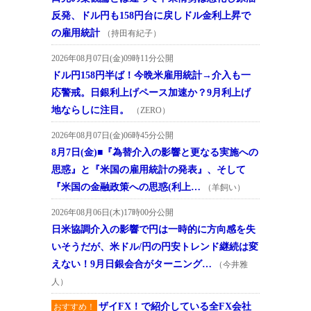
反発、ドル円も158円台に戻しドル金利上昇で
の雇用統計
（持田有紀子）
2026年08月07日(金)09時11分公開
ドル円158円半ば！今晩米雇用統計→介入も一
応警戒。日銀利上げペース加速か？9月利上げ
地ならしに注目。
（ZERO）
2026年08月07日(金)06時45分公開
8月7日(金)■『為替介入の影響と更なる実施への
思惑』と『米国の雇用統計の発表』、そして
『米国の金融政策への思惑(利上…
（羊飼い）
2026年08月06日(木)17時00分公開
日米協調介入の影響で円は一時的に方向感を失
いそうだが、米ドル/円の円安トレンド継続は変
えない！9月日銀会合がターニング…
（今井雅
人）
ザイFX！で紹介している全FX会社
おすすめ！