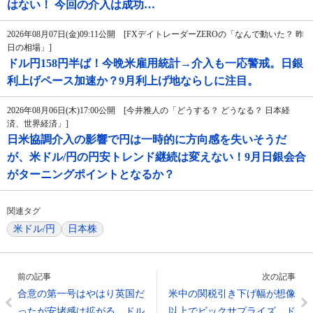
はない！ 今回の介入は成功…
2026年08月07日(金)09:11公開 [FXデイトレーダーZEROの「なんで動いた？ 昨
日の相場」]
ドル円158円半ば！今晩米雇用統計→介入も一応警戒。日銀
利上げペース加速か？9月利上げ地ならしに注目。
2026年08月06日(木)17:00公開 [今井雅人の「どうする？ どうなる？ 日本経
済、世界経済」]
日米協調介入の影響で円は一時的に方向感を失いそうだ
が、米ドル/円の円安トレンド継続は変えない！9月日銀会合
がターニングポイントとなるか？
関連タグ
米ドル/円
日本株
前の記事
次の記事
合意の第一号はやはり英国だ
米中の関税引き下げ幅が想像
ったが安堵感は拡がる、ドル
以上でビックサプライズ、ド