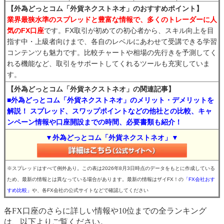
【外為どっとコム「外貨ネクストネオ」のおすすめポイント】
業界最狭水準のスプレッドと豊富な情報で、多くのトレーダーに人
気のFX口座
です。FX取引が初めての初心者から、スキル向上を目
指す中・上級者向けまで、各自のレベルにあわせて受講できる学習
コンテンツも魅力です。比較チャートや相場の先行きを予測してく
れる機能など、取引をサポートしてくれるツールも充実していま
す。
【外為どっとコム「外貨ネクストネオ」の関連記事】
■外為どっとコム「外貨ネクストネオ」のメリット・デメリットを
解説！ スプレッド、スワップポイントなどの他社との比較、キャ
ンペーン情報や口座開設までの時間、必要書類も紹介！
▼外為どっとコム「外貨ネクストネオ」▼
※スプレッドはすべて例外あり。この表は2026年8月3日時点のデータをもとに作成している
ため、最新の情報とは異なっている場合があります。最新の情報はザイFX！の
「FX会社おす
すめ比較」
や、各FX会社の公式サイトなどで確認してください
各FX口座のさらに詳しい情報や10位までの全ランキング
は、以下よりご覧ください。