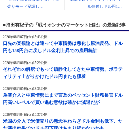
売りモード変調し…
ル急伸しドル円1…
■持田有紀子の「戦うオンナのマーケット日記」の最新記事
2026年08月07日(金)15:43公開
口先の楽観論とは違って中東情勢は悪化し原油反発、ドル
円も158円台に戻しドル金利上昇での雇用統計
2026年08月06日(木)15:29公開
それぞれの解釈でもって鎮静化してきた中東情勢、ボラテ
ィリティ上がりかけたドル円またも膠着
2026年08月05日(水)13:33公開
為替介入と中東情勢にまで言及のベッセント財務長官ドル
円高いレベルで買い進む意欲は確かに減退だが
2026年08月04日(火)15:37公開
米国の介入で米債売りの懸念やわらぎドル金利も低下、た
だ演出効果でのドル円下落はあまり続かないかも