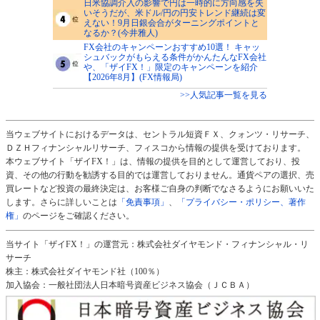
日米協調介入の影響で円は一時的に方向感を失
いそうだが、米ドル/円の円安トレンド継続は変
えない！9月日銀会合がターニングポイントと
なるか？(今井雅人)
FX会社のキャンペーンおすすめ10選！ キャッ
シュバックがもらえる条件がかんたんなFX会社
や、「ザイFX！」限定のキャンペーンを紹介
【2026年8月】(FX情報局)
>>人気記事一覧を見る
当ウェブサイトにおけるデータは、セントラル短資ＦＸ、クォンツ・リサーチ、
ＤＺＨフィナンシャルリサーチ、フィスコから情報の提供を受けております。
本ウェブサイト「ザイFX！」は、情報の提供を目的として運営しており、投
資、その他の行動を勧誘する目的では運営しておりません。通貨ペアの選択、売
買レートなど投資の最終決定は、お客様ご自身の判断でなさるようにお願いいた
します。さらに詳しいことは
「免責事項」
、
「プライバシー・ポリシー、著作
権」
のページをご確認ください。
当サイト「ザイFX！」の運営元：株式会社ダイヤモンド・フィナンシャル・リ
サーチ
株主：株式会社ダイヤモンド社（100％）
加入協会：一般社団法人日本暗号資産ビジネス協会（ＪＣＢＡ）