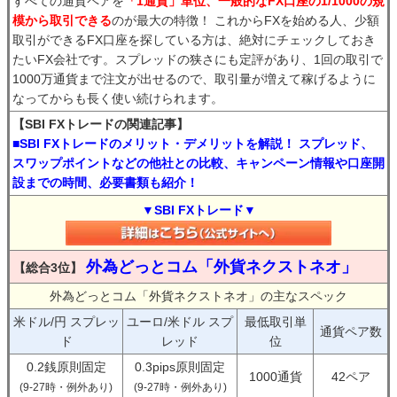
すべての通貨ペアを
「1通貨」単位、一般的なFX口座の1/1000の規
模から取引できる
のが最大の特徴！ これからFXを始める人、少額
取引ができるFX口座を探している方は、絶対にチェックしておき
たいFX会社です。スプレッドの狭さにも定評があり、1回の取引で
1000万通貨まで注文が出せるので、取引量が増えて稼げるように
なってからも長く使い続けられます。
【SBI FXトレードの関連記事】
■SBI FXトレードのメリット・デメリットを解説！ スプレッド、
スワップポイントなどの他社との比較、キャンペーン情報や口座開
設までの時間、必要書類も紹介！
▼SBI FXトレード▼
外為どっとコム「外貨ネクストネオ」
【総合3位】
外為どっとコム「外貨ネクストネオ」の主なスペック
米ドル/円 スプレッ
ユーロ/米ドル スプ
最低取引単
通貨ペア数
ド
レッド
位
0.2銭原則固定
0.3pips原則固定
1000通貨
42ペア
(9-27時・例外あり)
(9-27時・例外あり)