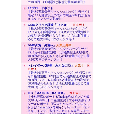
で1000円、CFD開設と取引で最大4000円！
FXブロードネット
【最大6万3000円キャッシュバック】当サイト
限定！1万通貨以上の取引で現金3000円がもら
えるキャンペーン実施中！
GMOクリック証券「FXネオ」
ＮＥＷ！
【最大100万4000円キャッシュバック】ザイ
FX！から口座開設後、FXネオで1万通貨以上
の取引で4000円がもらえる！ さらに取引量に
応じて最大100万円のチャンスも！
GMO外貨「外貨ex」
人気上昇中！
【最大100万4000円キャッシュバック】ザイ
FX！から口座開設後、1万通貨以上の取引で
4000円がもらえる！ さらに取引量に応じて最
大100万円のチャンスも！
トレイダーズ証券「みんなのFX」
人気！
Ｎ
ＥＷ！
【最大101万円キャッシュバック】ザイFX！か
ら口座開設後、FX口座で5万通貨以上の取引で
5000円+シストレ口座で5万通貨以上の取引で
5000円がもらえる！ さらに取引量に応じて最
大100万円のチャンスも！
JFX「MATRIX TRADER」
ＮＥＷ！
【小林芳彦レポート＆TradingViewインジと最
大100万5000円】口座開設完了で小林芳彦オリ
ジナルレポート「FXスキャルピングのコツ」
およびTradingView専用インジケーター「コバ
スキャインジ」当日プレゼント＆専用フォー