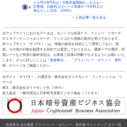
ドル円158円半ば！今晩米雇用統計→介入も一
応警戒。日銀利上げペース加速か？9月利上げ
地ならしに注目。(ZERO)
>>人気記事一覧を見る
当ウェブサイトにおけるデータは、セントラル短資ＦＸ、クォンツ・リサーチ、
ＤＺＨフィナンシャルリサーチ、フィスコから情報の提供を受けております。
本ウェブサイト「ザイFX！」は、情報の提供を目的として運営しており、投
資、その他の行動を勧誘する目的では運営しておりません。通貨ペアの選択、売
買レートなど投資の最終決定は、お客様ご自身の判断でなさるようにお願いいた
します。さらに詳しいことは
「免責事項」
、
「プライバシー・ポリシー、著作
権」
のページをご確認ください。
当サイト「ザイFX！」の運営元：株式会社ダイヤモンド・フィナンシャル・リ
サーチ
株主：株式会社ダイヤモンド社（100％）
加入協会：一般社団法人日本暗号資産ビジネス協会（ＪＣＢＡ）
免責事項
会社概要
プライバシー・ポリシー、著作権
サイトマップ
タグ一覧