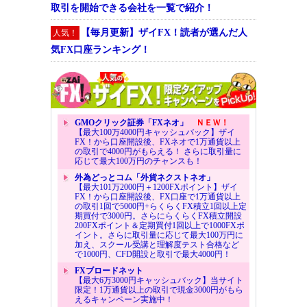
取引を開始できる会社を一覧で紹介！
【毎月更新】ザイFX！読者が選んだ人
人気！
気FX口座ランキング！
GMOクリック証券「FXネオ」
ＮＥＷ！
【最大100万4000円キャッシュバック】ザイ
FX！から口座開設後、FXネオで1万通貨以上
の取引で4000円がもらえる！ さらに取引量に
応じて最大100万円のチャンスも！
外為どっとコム「外貨ネクストネオ」
【最大101万2000円＋1200FXポイント】ザイ
FX！から口座開設後、FX口座で1万通貨以上
の取引1回で5000円+らくらくFX積立1回以上定
期買付で3000円。さらにらくらくFX積立開設
200FXポイント＆定期買付1回以上で1000FXポ
イント。さらに取引量に応じて最大100万円に
加え、スクール受講と理解度テスト合格など
で1000円、CFD開設と取引で最大4000円！
FXブロードネット
【最大6万3000円キャッシュバック】当サイト
限定！1万通貨以上の取引で現金3000円がもら
えるキャンペーン実施中！