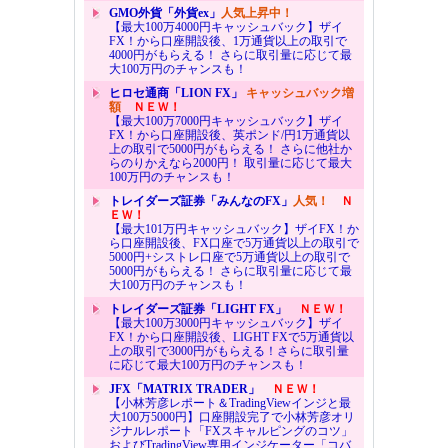
GMO外貨「外貨ex」
人気上昇中！
【最大100万4000円キャッシュバック】ザイ
FX！から口座開設後、1万通貨以上の取引で
4000円がもらえる！ さらに取引量に応じて最
大100万円のチャンスも！
ヒロセ通商「LION FX」
キャッシュバック増
額
ＮＥＷ！
【最大100万7000円キャッシュバック】ザイ
FX！から口座開設後、英ポンド/円1万通貨以
上の取引で5000円がもらえる！ さらに他社か
らのりかえなら2000円！ 取引量に応じて最大
100万円のチャンスも！
トレイダーズ証券「みんなのFX」
人気！
Ｎ
ＥＷ！
【最大101万円キャッシュバック】ザイFX！か
ら口座開設後、FX口座で5万通貨以上の取引で
5000円+シストレ口座で5万通貨以上の取引で
5000円がもらえる！ さらに取引量に応じて最
大100万円のチャンスも！
トレイダーズ証券「LIGHT FX」
ＮＥＷ！
【最大100万3000円キャッシュバック】ザイ
FX！から口座開設後、LIGHT FXで5万通貨以
上の取引で3000円がもらえる！さらに取引量
に応じて最大100万円のチャンスも！
JFX「MATRIX TRADER」
ＮＥＷ！
【小林芳彦レポート＆TradingViewインジと最
大100万5000円】口座開設完了で小林芳彦オリ
ジナルレポート「FXスキャルピングのコツ」
およびTradingView専用インジケーター「コバ