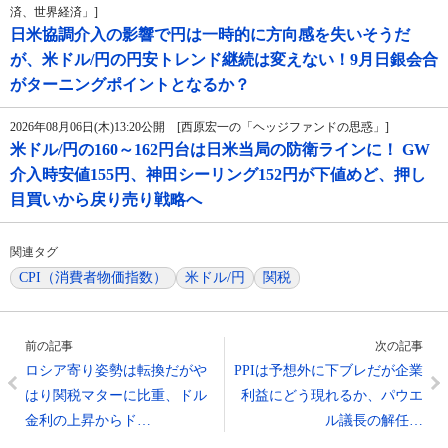
済、世界経済」]
日米協調介入の影響で円は一時的に方向感を失いそうだ
が、米ドル/円の円安トレンド継続は変えない！9月日銀会合
がターニングポイントとなるか？
2026年08月06日(木)13:20公開 [西原宏一の「ヘッジファンドの思惑」]
米ドル/円の160～162円台は日米当局の防衛ラインに！ GW
介入時安値155円、神田シーリング152円が下値めど、押し
目買いから戻り売り戦略へ
関連タグ
CPI（消費者物価指数）
米ドル/円
関税
前の記事
次の記事
ロシア寄り姿勢は転換だがや
PPIは予想外に下ブレだが企業
はり関税マターに比重、ドル
利益にどう現れるか、パウエ
金利の上昇からド…
ル議長の解任…