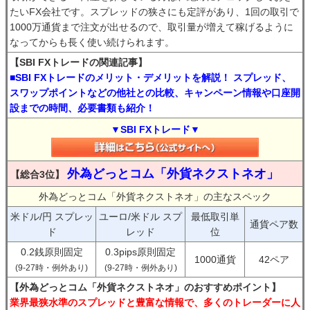
たいFX会社です。スプレッドの狭さにも定評があり、1回の取引で
1000万通貨まで注文が出せるので、取引量が増えて稼げるように
なってからも長く使い続けられます。
【SBI FXトレードの関連記事】
■SBI FXトレードのメリット・デメリットを解説！ スプレッド、
スワップポイントなどの他社との比較、キャンペーン情報や口座開
設までの時間、必要書類も紹介！
▼SBI FXトレード▼
外為どっとコム「外貨ネクストネオ」
【総合3位】
外為どっとコム「外貨ネクストネオ」の主なスペック
米ドル/円 スプレッ
ユーロ/米ドル スプ
最低取引単
通貨ペア数
ド
レッド
位
0.2銭原則固定
0.3pips原則固定
1000通貨
42ペア
(9-27時・例外あり)
(9-27時・例外あり)
【外為どっとコム「外貨ネクストネオ」のおすすめポイント】
業界最狭水準のスプレッドと豊富な情報で、多くのトレーダーに人