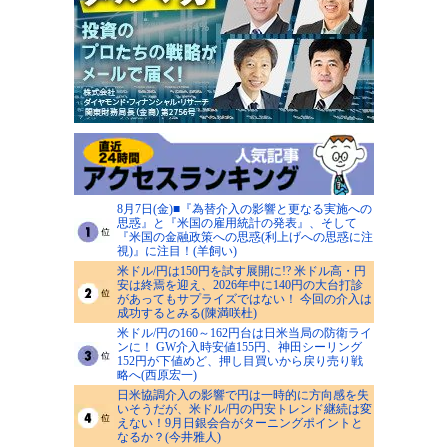
8月7日(金)■『為替介入の影響と更なる実施への
思惑』と『米国の雇用統計の発表』、そして
『米国の金融政策への思惑(利上げへの思惑に注
視)』に注目！(羊飼い)
米ドル/円は150円を試す展開に!? 米ドル高・円
安は終焉を迎え、2026年中に140円の大台打診
があってもサプライズではない！ 今回の介入は
成功するとみる(陳満咲杜)
米ドル/円の160～162円台は日米当局の防衛ライ
ンに！ GW介入時安値155円、神田シーリング
152円が下値めど、押し目買いから戻り売り戦
略へ(西原宏一)
日米協調介入の影響で円は一時的に方向感を失
いそうだが、米ドル/円の円安トレンド継続は変
えない！9月日銀会合がターニングポイントと
なるか？(今井雅人)