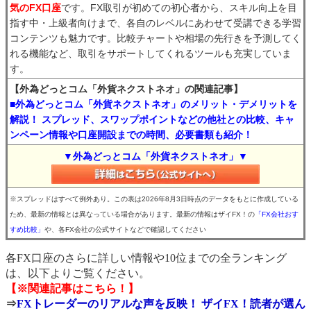
気のFX口座
です。FX取引が初めての初心者から、スキル向上を目
指す中・上級者向けまで、各自のレベルにあわせて受講できる学習
コンテンツも魅力です。比較チャートや相場の先行きを予測してく
れる機能など、取引をサポートしてくれるツールも充実していま
す。
【外為どっとコム「外貨ネクストネオ」の関連記事】
■外為どっとコム「外貨ネクストネオ」のメリット・デメリットを
解説！ スプレッド、スワップポイントなどの他社との比較、キャ
ンペーン情報や口座開設までの時間、必要書類も紹介！
▼外為どっとコム「外貨ネクストネオ」▼
※スプレッドはすべて例外あり。この表は2026年8月3日時点のデータをもとに作成している
ため、最新の情報とは異なっている場合があります。最新の情報はザイFX！の
「FX会社おす
すめ比較」
や、各FX会社の公式サイトなどで確認してください
各FX口座のさらに詳しい情報や10位までの全ランキング
は、以下よりご覧ください。
【※関連記事はこちら！】
⇒
FXトレーダーのリアルな声を反映！ ザイFX！読者が選ん