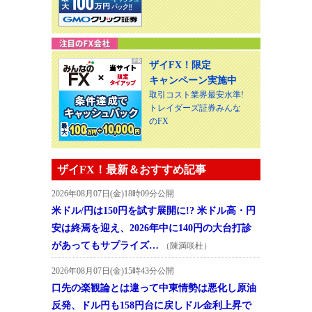
ザイFX！限定
キャンペーン実施中
取引コスト業界最安水準!
トレイダーズ証券みんな
のFX
ザイFX！最新＆おすすめ記事
2026年08月07日(金)18時09分公開
米ドル/円は150円を試す展開に!? 米ドル高・円
安は終焉を迎え、2026年中に140円の大台打診
があってもサプライズ…
（陳満咲杜）
2026年08月07日(金)15時43分公開
口先の楽観論とは違って中東情勢は悪化し原油
反発、ドル円も158円台に戻しドル金利上昇で