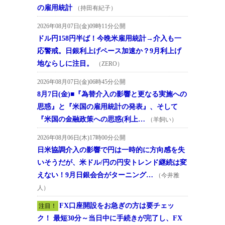
の雇用統計
（持田有紀子）
2026年08月07日(金)09時11分公開
ドル円158円半ば！今晩米雇用統計→介入も一
応警戒。日銀利上げペース加速か？9月利上げ
地ならしに注目。
（ZERO）
2026年08月07日(金)06時45分公開
8月7日(金)■『為替介入の影響と更なる実施への
思惑』と『米国の雇用統計の発表』、そして
『米国の金融政策への思惑(利上…
（羊飼い）
2026年08月06日(木)17時00分公開
日米協調介入の影響で円は一時的に方向感を失
いそうだが、米ドル/円の円安トレンド継続は変
えない！9月日銀会合がターニング…
（今井雅
人）
FX口座開設をお急ぎの方は要チェッ
注目！
ク！ 最短30分～当日中に手続きが完了し、FX