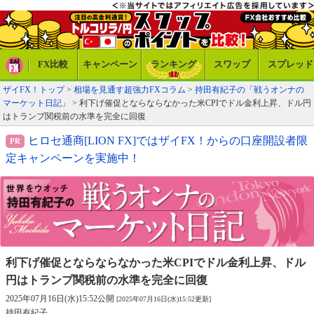
FX比較
キャンペーン
ランキング
スワップ
スプレッド
ザイFX！トップ
>
相場を見通す超強力FXコラム
>
持田有紀子の「戦うオンナの
マーケット日記」
> 利下げ催促とならならなかった米CPIでドル金利上昇、ドル円
はトランプ関税前の水準を完全に回復
ヒロセ通商[LION FX]ではザイFX！からの口座開設者限
定キャンペーンを実施中！
利下げ催促とならならなかった米CPIでドル金利上昇、
ドル
円はトランプ関税前の水準を完全に回復
2025年07月16日(水)15:52公開
[2025年07月16日(水)15:52更新]
持田有紀子