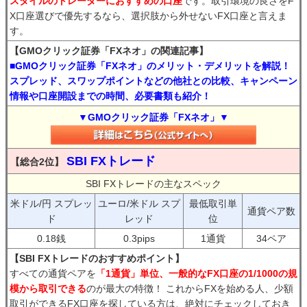
スタイルのトレーダーにおすすめの口座
です。取引環境の良さをF
X口座選びで優先するなら、選択肢から外せないFX口座と言えま
す。
【GMOクリック証券「FXネオ」の関連記事】
■GMOクリック証券「FXネオ」のメリット・デメリットを解説！
スプレッド、スワップポイントなどの他社との比較、キャンペーン
情報や口座開設までの時間、必要書類も紹介！
▼GMOクリック証券「FXネオ」▼
SBI FXトレード
【総合2位】
SBI FXトレードの主なスペック
米ドル/円 スプレッ
ユーロ/米ドル スプ
最低取引単
通貨ペア数
ド
レッド
位
0.18銭
0.3pips
1通貨
34ペア
【SBI FXトレードのおすすめポイント】
すべての通貨ペアを
「1通貨」単位、一般的なFX口座の1/1000の規
模から取引できる
のが最大の特徴！ これからFXを始める人、少額
取引ができるFX口座を探している方は、絶対にチェックしておき