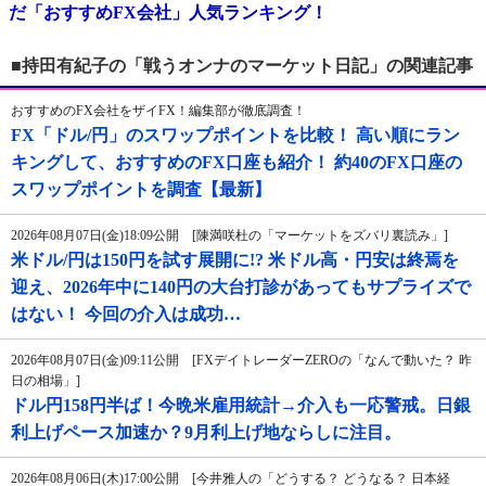
だ「おすすめFX会社」人気ランキング！
■持田有紀子の「戦うオンナのマーケット日記」の関連記事
おすすめのFX会社をザイFX！編集部が徹底調査！
FX「ドル/円」のスワップポイントを比較！ 高い順にラン
キングして、おすすめのFX口座も紹介！ 約40のFX口座の
スワップポイントを調査【最新】
2026年08月07日(金)18:09公開 [陳満咲杜の「マーケットをズバリ裏読み」]
米ドル/円は150円を試す展開に!? 米ドル高・円安は終焉を
迎え、2026年中に140円の大台打診があってもサプライズで
はない！ 今回の介入は成功…
2026年08月07日(金)09:11公開 [FXデイトレーダーZEROの「なんで動いた？ 昨
日の相場」]
ドル円158円半ば！今晩米雇用統計→介入も一応警戒。日銀
利上げペース加速か？9月利上げ地ならしに注目。
2026年08月06日(木)17:00公開 [今井雅人の「どうする？ どうなる？ 日本経