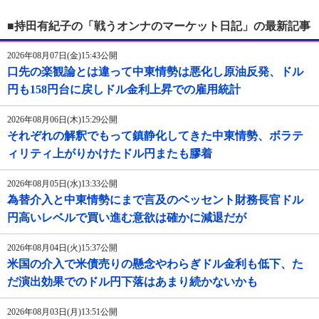
■持田有紀子の「戦うオンナのマーケット日記」の最新記事
2026年08月07日(金)15:43公開
口先の楽観論とは違って中東情勢は悪化し原油反発、ドル
円も158円台に戻しドル金利上昇での雇用統計
2026年08月06日(木)15:29公開
それぞれの解釈でもって鎮静化してきた中東情勢、ボラテ
ィリティ上がりかけたドル円またも膠着
2026年08月05日(水)13:33公開
為替介入と中東情勢にまで言及のベッセント財務長官ドル
円高いレベルで買い進む意欲は確かに減退だが
2026年08月04日(火)15:37公開
米国の介入で米債売りの懸念やわらぎドル金利も低下、た
だ演出効果でのドル円下落はあまり続かないかも
2026年08月03日(月)13:51公開