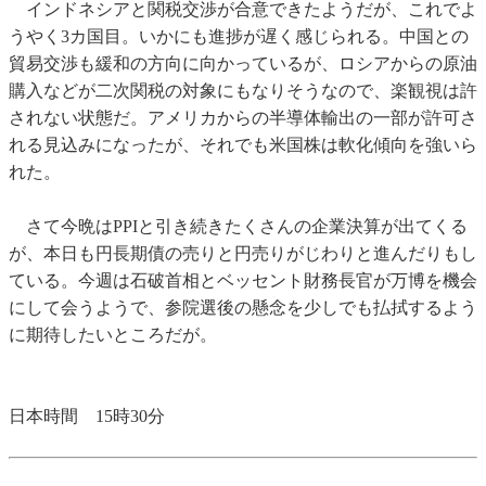
インドネシアと関税交渉が合意できたようだが、これでよ
うやく3カ国目。いかにも進捗が遅く感じられる。中国との
貿易交渉も緩和の方向に向かっているが、ロシアからの原油
購入などが二次関税の対象にもなりそうなので、楽観視は許
されない状態だ。アメリカからの半導体輸出の一部が許可さ
れる見込みになったが、それでも米国株は軟化傾向を強いら
れた。
さて今晩はPPIと引き続きたくさんの企業決算が出てくる
が、本日も円長期債の売りと円売りがじわりと進んだりもし
ている。今週は石破首相とベッセント財務長官が万博を機会
にして会うようで、参院選後の懸念を少しでも払拭するよう
に期待したいところだが。
日本時間 15時30分