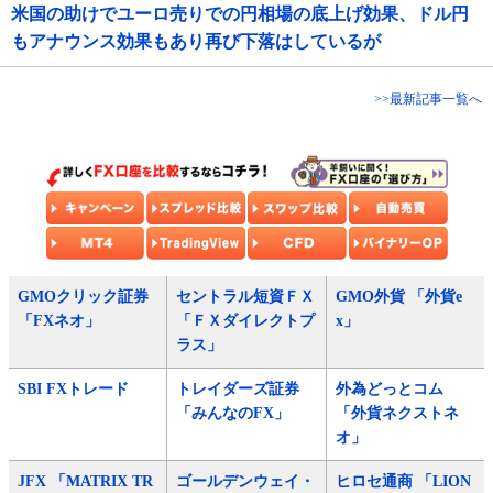
米国の助けでユーロ売りでの円相場の底上げ効果、ドル円
もアナウンス効果もあり再び下落はしているが
>>最新記事一覧へ
GMOクリック証券
セントラル短資ＦＸ
GMO外貨 「外貨e
「FXネオ」
「ＦＸダイレクトプ
x」
ラス」
SBI FXトレード
トレイダーズ証券
外為どっとコム
「みんなのFX」
「外貨ネクストネ
オ」
JFX 「MATRIX TR
ゴールデンウェイ・
ヒロセ通商 「LION