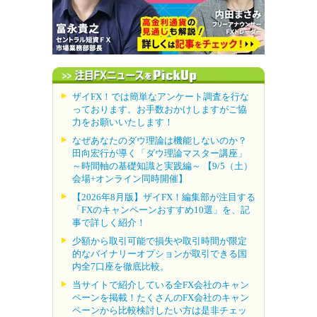
ザイFX！では簡単なアンケート調査を行な
っております。お手数おかけしますがご協
力をお願いいたします！
なぜあなたのダウ理論は機能しないのか？
田向宏行が導く「ダウ理論マスター講座」
～時間軸の基礎知識と実践編～ 【9/5（土）
会場+オンライン同時開催】
【2026年8月版】ザイFX！編集部が注目する
「FXのキャンペーンおすすめ10選」を、記
事で詳しく紹介！
少額から取引可能で損失や取引時間が限定
的なバイナリーオプションが取引できる国
内全7口座を徹底比較。
当サイトで紹介している全FX会社のキャン
ペーンを掲載！たくさんのFX会社のキャン
ペーンから比較検討したい方は是非チェッ