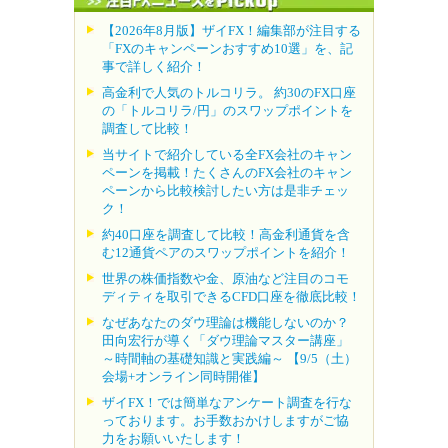
【2026年8月版】ザイFX！編集部が注目する
「FXのキャンペーンおすすめ10選」を、記
事で詳しく紹介！
高金利で人気のトルコリラ。 約30のFX口座
の「トルコリラ/円」のスワップポイントを
調査して比較！
当サイトで紹介している全FX会社のキャン
ペーンを掲載！たくさんのFX会社のキャン
ペーンから比較検討したい方は是非チェッ
ク！
約40口座を調査して比較！高金利通貨を含
む12通貨ペアのスワップポイントを紹介！
世界の株価指数や金、原油など注目のコモ
ディティを取引できるCFD口座を徹底比較！
なぜあなたのダウ理論は機能しないのか？
田向宏行が導く「ダウ理論マスター講座」
～時間軸の基礎知識と実践編～ 【9/5（土）
会場+オンライン同時開催】
ザイFX！では簡単なアンケート調査を行な
っております。お手数おかけしますがご協
力をお願いいたします！