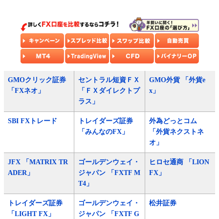
GMOクリック証券
セントラル短資ＦＸ
GMO外貨 「外貨e
「FXネオ」
「ＦＸダイレクトプ
x」
ラス」
SBI FXトレード
トレイダーズ証券
外為どっとコム
「みんなのFX」
「外貨ネクストネ
オ」
JFX 「MATRIX TR
ゴールデンウェイ・
ヒロセ通商 「LION
ADER」
ジャパン 「FXTF M
FX」
T4」
トレイダーズ証券
ゴールデンウェイ・
松井証券
「LIGHT FX」
ジャパン 「FXTF G