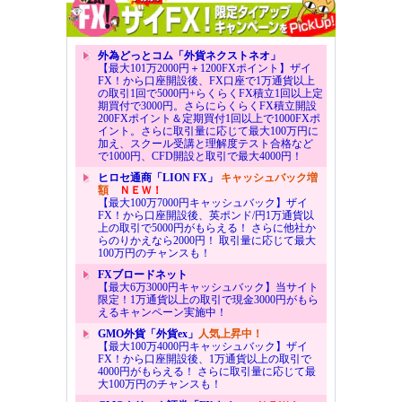
外為どっとコム「外貨ネクストネオ」
【最大101万2000円＋1200FXポイント】ザイ
FX！から口座開設後、FX口座で1万通貨以上
の取引1回で5000円+らくらくFX積立1回以上定
期買付で3000円。さらにらくらくFX積立開設
200FXポイント＆定期買付1回以上で1000FXポ
イント。さらに取引量に応じて最大100万円に
加え、スクール受講と理解度テスト合格など
で1000円、CFD開設と取引で最大4000円！
ヒロセ通商「LION FX」
キャッシュバック増
額
ＮＥＷ！
【最大100万7000円キャッシュバック】ザイ
FX！から口座開設後、英ポンド/円1万通貨以
上の取引で5000円がもらえる！ さらに他社か
らのりかえなら2000円！ 取引量に応じて最大
100万円のチャンスも！
FXブロードネット
【最大6万3000円キャッシュバック】当サイト
限定！1万通貨以上の取引で現金3000円がもら
えるキャンペーン実施中！
GMO外貨「外貨ex」
人気上昇中！
【最大100万4000円キャッシュバック】ザイ
FX！から口座開設後、1万通貨以上の取引で
4000円がもらえる！ さらに取引量に応じて最
大100万円のチャンスも！