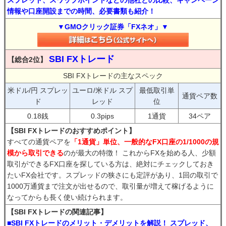
スプレッド、スワップポイントなどの他社との比較、キャンペーン
情報や口座開設までの時間、必要書類も紹介！
▼GMOクリック証券「FXネオ」▼
SBI FXトレード
【総合2位】
SBI FXトレードの主なスペック
米ドル/円 スプレッ
ユーロ/米ドル スプ
最低取引単
通貨ペア数
ド
レッド
位
0.18銭
0.3pips
1通貨
34ペア
【SBI FXトレードのおすすめポイント】
すべての通貨ペアを
「1通貨」単位、一般的なFX口座の1/1000の規
模から取引できる
のが最大の特徴！ これからFXを始める人、少額
取引ができるFX口座を探している方は、絶対にチェックしておき
たいFX会社です。スプレッドの狭さにも定評があり、1回の取引で
1000万通貨まで注文が出せるので、取引量が増えて稼げるように
なってからも長く使い続けられます。
【SBI FXトレードの関連記事】
■SBI FXトレードのメリット・デメリットを解説！ スプレッド、