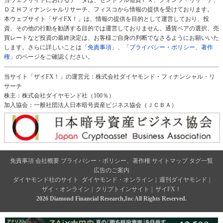
ＤＺＨフィナンシャルリサーチ、フィスコから情報の提供を受けております。
本ウェブサイト「ザイFX！」は、情報の提供を目的として運営しており、投
資、その他の行動を勧誘する目的では運営しておりません。通貨ペアの選択、売
買レートなど投資の最終決定は、お客様ご自身の判断でなさるようにお願いいた
します。さらに詳しいことは
「免責事項」
、
「プライバシー・ポリシー、著作
権」
のページをご確認ください。
当サイト「ザイFX！」の運営元：株式会社ダイヤモンド・フィナンシャル・リ
サーチ
株主：株式会社ダイヤモンド社（100％）
加入協会：一般社団法人日本暗号資産ビジネス協会（ＪＣＢＡ）
免責事項
会社概要
プライバシー・ポリシー、著作権
サイトマップ
タグ一覧
広告のご案内
ダイヤモンド社のサイト
ダイヤモンド・オンライン
|
週刊ダイヤモンド
|
ザイ・オンライン
|
クリプトインサイト
|
ザイFX！
2026 Diamond Financial Research,Inc All Rights Reserved.