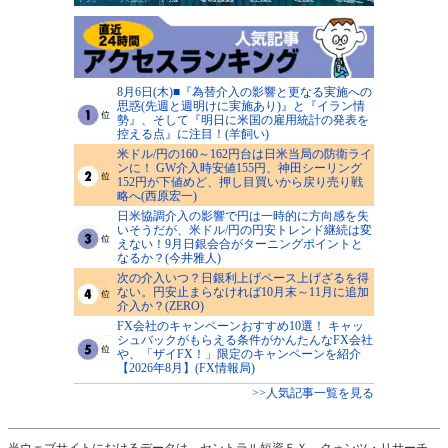
8月6日(木)■『為替介入の影響と更なる実施への
思惑(先週と週明けに実施あり)』と『イラン情
勢』、そして『明日に米国の雇用統計の発表を
控える点』に注目！(羊飼い)
米ドル/円の160～162円台は日米当局の防衛ライ
ンに！ GW介入時安値155円、神田シーリング
152円が下値めど、押し目買いから戻り売り戦
略へ(西原宏一)
日米協調介入の影響で円は一時的に方向感を失
いそうだが、米ドル/円の円安トレンド継続は変
えない！9月日銀会合がターニングポイントと
なるか？(今井雅人)
次の介入いつ？日銀利上げペース上げざるを得
ない。円安止まらなければ10月末～11月に追加
介入か？(ZERO)
FX会社のキャンペーンおすすめ10選！ キャッ
シュバックがもらえる条件がかんたんなFX会社
や、「ザイFX！」限定のキャンペーンを紹介
【2026年8月】(FX情報局)
>>人気記事一覧を見る
当ウェブサイトにおけるデータは、セントラル短資ＦＸ、クォンツ・リサーチ、