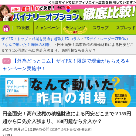
FX比較
キャンペーン
ランキング
スワップ
スプレッド
ザイFX！トップ
>
相場を見通す超強力FXコラム
>
FXデイトレーダーZEROの
「なんで動いた？ 昨日の相場」
> 円全面安！高市政権の積極財政による円安どこ
まで？155円超から口先介入強まり、160円超なら介入か？
【外為どっとコム】ザイFX！限定で現金がもらえるキ
ャンペーン実施中！
円全面安！高市政権の積極財政による円安どこまで？
155円
超から口先介入強まり、160円超なら介入か？
2025年10月24日(金)09:49公開
[2025年10月24日(金)09:49更新]
ZERO