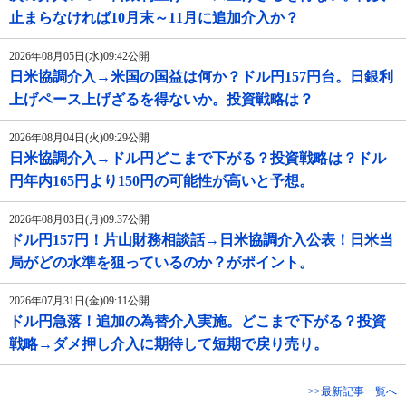
止まらなければ10月末～11月に追加介入か？
2026年08月05日(水)09:42公開
日米協調介入→米国の国益は何か？ドル円157円台。日銀利
上げペース上げざるを得ないか。投資戦略は？
2026年08月04日(火)09:29公開
日米協調介入→ドル円どこまで下がる？投資戦略は？ドル
円年内165円より150円の可能性が高いと予想。
2026年08月03日(月)09:37公開
ドル円157円！片山財務相談話→日米協調介入公表！日米当
局がどの水準を狙っているのか？がポイント。
2026年07月31日(金)09:11公開
ドル円急落！追加の為替介入実施。どこまで下がる？投資
戦略→ダメ押し介入に期待して短期で戻り売り。
>>最新記事一覧へ