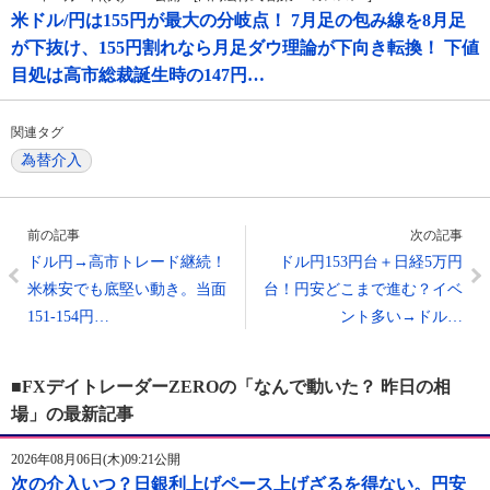
米ドル/円は155円が最大の分岐点！ 7月足の包み線を8月足
が下抜け、155円割れなら月足ダウ理論が下向き転換！ 下値
目処は高市総裁誕生時の147円…
関連タグ
為替介入
前の記事
次の記事
ドル円→高市トレード継続！
ドル円153円台＋日経5万円
米株安でも底堅い動き。当面
台！円安どこまで進む？イベ
151-154円…
ント多い→ドル…
■FXデイトレーダーZEROの「なんで動いた？ 昨日の相
場」の最新記事
2026年08月06日(木)09:21公開
次の介入いつ？日銀利上げペース上げざるを得ない。円安