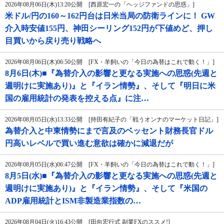
2026年08月06日(木)13:20公開 [西原宏一の「ヘッジファンドの思惑」]
米ドル/円の160～162円台は日米当局の防衛ラインに！ GW
介入時安値155円、神田シーリング152円が下値めど、押し
目買いから戻り売り戦略へ
2026年08月06日(木)06:50公開 [FX・羊飼いの「今日の為替はこれで動く！」]
8月6日(木)■『為替介入の影響と更なる実施への思惑(先週と
週明けに実施あり)』と『イラン情勢』、そして『明日に米
国の雇用統計の発表を控える点』に注…
2026年08月05日(水)13:33公開 [持田有紀子の「戦うオンナのマーケット日記」]
為替介入と中東情勢にまで言及のベッセント財務長官ドル
円高いレベルで買い進む意欲は確かに減退だが
2026年08月05日(水)06:47公開 [FX・羊飼いの「今日の為替はこれで動く！」]
8月5日(水)■『為替介入の影響と更なる実施への思惑(先週と
週明けに実施あり)』と『イラン情勢』、そして『米国の
ADP雇用統計とISM非製造業指数の…
2026年08月04日(火)16:43公開 [田向宏行式 副業FXのススメ!]