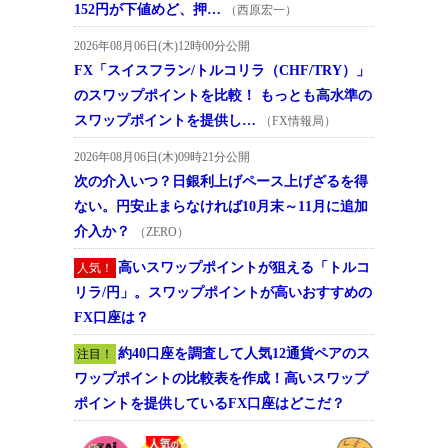
152円が下値めど、押…
（西原宏一）
2026年08月06日(木)12時00分公開
FX「スイスフラン/トルコリラ（CHF/TRY）」
のスワップポイントを比較！ もっとも高水準の
スワップポイントを提供し…
（FX情報局）
2026年08月06日(木)09時21分公開
次の介入いつ？日銀利上げペース上げざるを得
ない。円安止まらなければ10月末～11月に追加
介入か？
（ZERO）
高いスワップポイントが狙える「トルコ
人気！
リラ/円」。スワップポイントが高いおすすめの
FX口座は？
約40口座を調査して人気12通貨ペアのス
注目！
ワップポイントの比較表を作成！高いスワップ
ポイントを提供しているFX口座はどこだ？