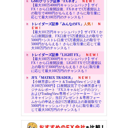
GMOクリック証券「FXネオ」
ＮＥＷ！
【最大100万4000円キャッシュバック】ザイ
FX！から口座開設後、FXネオで1万通貨以上
の取引で4000円がもらえる！ さらに取引量に
応じて最大100万円のチャンスも！
トレイダーズ証券「みんなのFX」
人気！
Ｎ
ＥＷ！
【最大101万円キャッシュバック】ザイFX！か
ら口座開設後、FX口座で5万通貨以上の取引で
5000円+シストレ口座で5万通貨以上の取引で
5000円がもらえる！ さらに取引量に応じて最
大100万円のチャンスも！
トレイダーズ証券「LIGHT FX」
ＮＥＷ！
【最大100万3000円キャッシュバック】ザイ
FX！から口座開設後、LIGHT FXで5万通貨以
上の取引で3000円がもらえる！さらに取引量
に応じて最大100万円のチャンスも！
JFX「MATRIX TRADER」
ＮＥＷ！
【小林芳彦レポート＆TradingViewインジと最
大100万5000円】口座開設完了で小林芳彦オリ
ジナルレポート「FXスキャルピングのコツ」
およびTradingView専用インジケーター「コバ
スキャインジ」当日プレゼント＆専用フォー
ムからの申込と合計1万通貨以上の新規取引で
5000円キャッシュバック！さらに取引量に応
じて最大100万円のチャンスも！