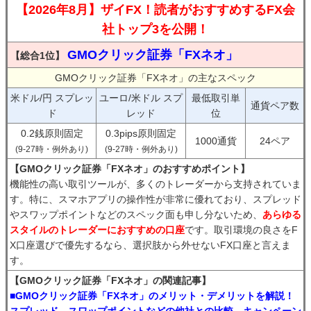
【2026年8月】ザイFX！読者がおすすめするFX会
社トップ3を公開！
GMOクリック証券「FXネオ」
【総合1位】
GMOクリック証券「FXネオ」の主なスペック
米ドル/円 スプレッ
ユーロ/米ドル スプ
最低取引単
通貨ペア数
ド
レッド
位
0.2銭原則固定
0.3pips原則固定
1000通貨
24ペア
(9-27時・例外あり)
(9-27時・例外あり)
【GMOクリック証券「FXネオ」のおすすめポイント】
機能性の高い取引ツールが、多くのトレーダーから支持されていま
す。特に、スマホアプリの操作性が非常に優れており、スプレッド
やスワップポイントなどのスペック面も申し分ないため、
あらゆる
スタイルのトレーダーにおすすめの口座
です。取引環境の良さをF
X口座選びで優先するなら、選択肢から外せないFX口座と言えま
す。
【GMOクリック証券「FXネオ」の関連記事】
■GMOクリック証券「FXネオ」のメリット・デメリットを解説！