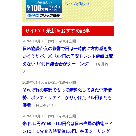
ワップが魅力！
ザイFX！最新＆おすすめ記事
2026年08月06日(木)17時00分公開
日米協調介入の影響で円は一時的に方向感を失
いそうだが、米ドル/円の円安トレンド継続は変
えない！9月日銀会合がターニング…
（今井雅
人）
2026年08月06日(木)15時29分公開
それぞれの解釈でもって鎮静化してきた中東情
勢、ボラティリティ上がりかけたドル円またも
膠着
（持田有紀子）
2026年08月06日(木)13時20分公開
米ドル/円の160～162円台は日米当局の防衛ライ
ンに！ GW介入時安値155円、神田シーリング