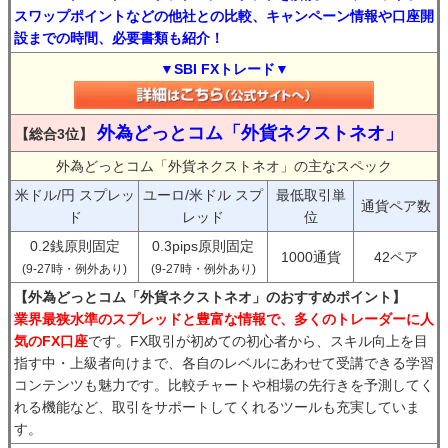
スワップポイントなどの他社との比較、キャンペーン情報や口座開
設までの時間、必要書類も紹介！
▼SBI FXトレード▼
外為どっとコム「外貨ネクストネオ」
【総合3位】
外為どっとコム「外貨ネクストネオ」の主なスペック
米ドル/円 スプレッ
ユーロ/米ドル スプ
最低取引単
通貨ペア数
ド
レッド
位
0.2銭原則固定
0.3pips原則固定
1000通貨
42ペア
(9-27時・例外あり)
(9-27時・例外あり)
【外為どっとコム「外貨ネクストネオ」のおすすめポイント】
業界最狭水準のスプレッドと豊富な情報で、多くのトレーダーに人
気のFX口座
です。FX取引が初めての初心者から、スキル向上を目
指す中・上級者向けまで、各自のレベルにあわせて受講できる学習
コンテンツも魅力です。比較チャートや相場の先行きを予測してく
れる機能など、取引をサポートしてくれるツールも充実していま
す。