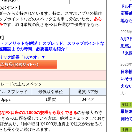
7時・例外あり)
ドル
めポイント】
ダーから支持されています。特に、スマホアプリの操作
応警
ップポイントなどのスペック面も申し分ないため、
あら
地な
座
です。取引環境の良さをFX口座選びで優先するなら、
2026
事】
8月7
ト・デメリットを解説！ スプレッド、スワップポイントな
思惑
座開設までの時間、必要書類も紹介！
『米
リック証券「FXネオ」▼
2026
日米
いそ
FXトレードの主なスペック
えな
ドル スプレッド
最低取引単位
通貨ペア数
人）
.3pips
1通貨
34ペア
注目！
最短
なFX口座の1/1000の規模から取引できる
のが最大の特
できるFX口座を探している方は、絶対にチェックしておき
開始
評があり、1回の取引で1000万通貨まで注文が出せるの
らも長く使い続けられます。
注目！