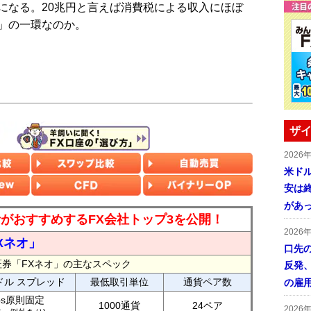
になる。20兆円と言えば消費税による収入にほぼ
」の一環なのか。
ザイ
2026
米ドル
安は終
があ
読者がおすすめするFX会社トップ3を公開！
2026
Xネオ」
口先
証券「FXネオ」の主なスペック
反発
ドル スプレッド
最低取引単位
通貨ペア数
の雇
ips原則固定
1000通貨
24ペア
2026