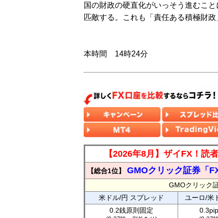
国の財政の硬直化がいっそう進むこと
匹敵する。これも「責任ある積極財政
本時間 14時24分
【2026年8月】ザイFX！
GMOクリック証券「F
【総合1位】
GMOクリック
米ドル/円 スプレッド
ユーロ/米
0.2銭原則固定
0.3p