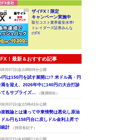
ザイFX！限定
キャンペーン実施中
取引コスト業界最安水準!
トレイダーズ証券みんな
のFX
FX！最新＆おすすめ記事
年08月07日(金)18時09分公開
/円は150円を試す展開に!? 米ドル高・円
焉を迎え、2026年中に140円の大台打診
ってもサプライズ…
（陳満咲杜）
年08月07日(金)15時43分公開
の楽観論とは違って中東情勢は悪化し原油
、ドル円も158円台に戻しドル金利上昇で
用統計
（持田有紀子）
年08月07日(金)09時11分公開