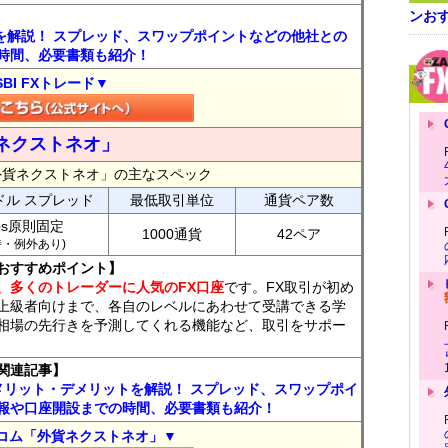
ンおす
トを解説！ スプレッド、スワップポイントなどの他社との
時間、必要書類も紹介！
SBI FXトレード▼
ネクストネオ」
外貨ネクストネオ」の主なスペック
ドル スプレッド
最低取引単位
通貨ペア数
ips原則固定
1000通貨
42ペア
7時・例外あり)
おすすめポイント】
、多くのトレーダーに人気のFX口座
です。FX取引が初め
上級者向けまで、各自のレベルにあわせて受講できる学
相場の先行きを予測してくれる機能など、取引をサポー
関連記事】
メリット・デメリットを解説！ スプレッド、スワップポイ
報や口座開設までの時間、必要書類も紹介！
コム「外貨ネクストネオ」▼