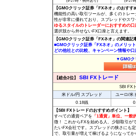
(9-27時・例外あり)
(9-2
【GMOクリック証券「FXネオ」のおすす
機能性の高い取引ツールが、多くのトレー
性が非常に優れており、スプレッドやスワ
ゆるスタイルのトレーダーにおすすめの口
選択肢から外せないFX口座と言えます。
【GMOクリック証券「FXネオ」の関連記
■GMOクリック証券「FXネオ」のメリッ
どの他社との比較、キャンペーン情報や口
▼GMOク
SBI FXトレード
【総合2位】
SBI 
米ドル/円 スプレッド
ユーロ/米
0.18銭
0
【SBI FXトレードのおすすめポイント】
すべての通貨ペアを
「1通貨」単位、一般的
徴！ これからFXを始める人、少額取引が
たいFX会社です。スプレッドの狭さにも定
で、取引量が増えて稼げるようになってか