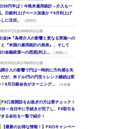
円158円半ば！今晩米雇用統計→介入も一
戒。日銀利上げペース加速か？9月利上げ
らしに注目。
（ZERO）
年08月07日(金)06時45分公開
日(金)■『為替介入の影響と更なる実施への
』と『米国の雇用統計の発表』、そして
国の金融政策への思惑(利上…
（羊飼い）
年08月06日(木)17時00分公開
協調介入の影響で円は一時的に方向感を失
うだが、米ドル/円の円安トレンド継続は変
い！9月日銀会合がターニング…
（今井雅
FX口座開設をお急ぎの方は要チェック！
30分～当日中に手続きが完了し、FX取引を
できる会社を一覧で紹介！
【最新のお得な情報！】FXのキャンペー