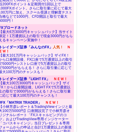
定期買付で3000円。さらにらくらくFX積立開
設200FXポイント＆定期買付1回以上で
1000FXポイント。さらに取引量に応じて最大
100万円に加え、スクール受講と理解度テスト
合格などで1000円、CFD開設と取引で最大
4000円！
FXブロードネット
【最大6万3000円キャッシュバック】当サイト
限定！1万通貨以上の取引で現金3000円がもら
えるキャンペーン実施中！
トレイダーズ証券「みんなのFX」
人気！
Ｎ
ＥＷ！
【最大101万円キャッシュバック】ザイFX！
から口座開設後、FX口座で5万通貨以上の取引
で5000円+シストレ口座で5万通貨以上の取引
で5000円がもらえる！ さらに取引量に応じて
最大100万円のチャンスも！
トレイダーズ証券「LIGHT FX」
ＮＥＷ！
【最大100万3000円キャッシュバック】ザイ
FX！から口座開設後、LIGHT FXで5万通貨以
上の取引で3000円がもらえる！さらに取引量
に応じて最大100万円のチャンスも！
JFX「MATRIX TRADER」
ＮＥＷ！
【小林芳彦レポート＆TradingViewインジと最
大100万5000円】口座開設完了で小林芳彦オ
リジナルレポート「FXスキャルピングのコ
ツ」およびTradingView専用インジケーター
「コバスキャインジ」当日プレゼント＆専用
フォームからの申込と合計1万通貨以上の新規
取引で5000円キャッシュバック！さらに取引