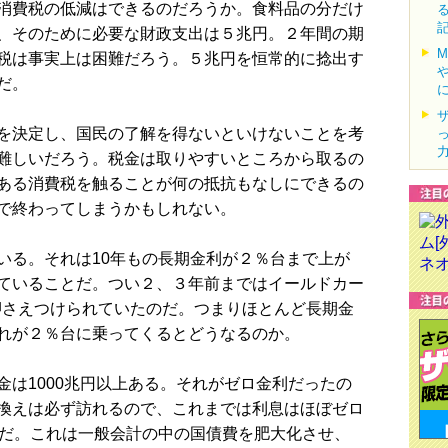
消費税の低減はできるのだろうか。食料品の分だけ
、そのために必要な財政支出は５兆円。２年間の期
税は事実上は困難だろう。５兆円を恒常的に捻出す
だ。
を決定し、国民の了解を得ないといけないことを考
難しいだろう。税金は取りやすいところから取るの
ある消費税を触ることが何の抵抗もなしにできるの
で終わってしまうかもしれない。
る。それは10年もの長期金利が２％台まで上が
ていることだ。つい２、３年前まではイールドカー
に押さえつけられていたのだ。つまりほとんど長期金
れが２％台に乗ってくるとどうなるのか。
は1000兆円以上ある。それがゼロ金利だったの
換えは必ず訪れるので、これまでは利息はほぼゼロ
とだ。これは一般会計の中の国債費を肥大化させ、