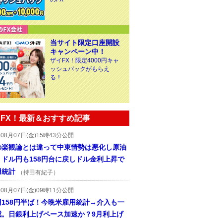
当サイト限定口座開設
キャンペーン中！
ザイFX！限定4000円キャ
ッシュバックがもらえ
る！
FX！最新＆おすすめ記事
年08月07日(金)15時43分公開
の楽観論とは違って中東情勢は悪化し原油
、ドル円も158円台に戻しドル金利上昇で
用統計
（持田有紀子）
年08月07日(金)09時11分公開
円158円半ば！今晩米雇用統計→介入も一
戒。日銀利上げペース加速か？9月利上げ