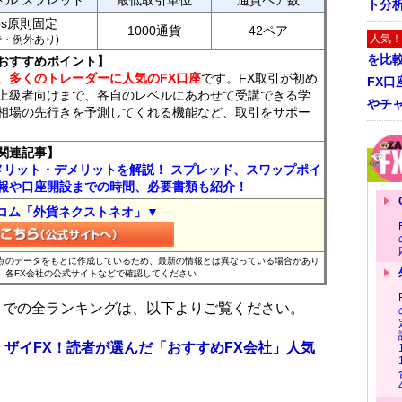
ドル スプレッド
最低取引単位
通貨ペア数
ト分
ips原則固定
1000通貨
42ペア
人気！
7時・例外あり)
を比
おすすめポイント】
、多くのトレーダーに人気のFX口座
です。FX取引が初め
FX口
上級者向けまで、各自のレベルにあわせて受講できる学
やチ
相場の先行きを予測してくれる機能など、取引をサポー
関連記事】
メリット・デメリットを解説！ スプレッド、スワップポイ
報や口座開設までの時間、必要書類も紹介！
コム「外貨ネクストネオ」▼
時点のデータをもとに作成しているため、最新の情報とは異なっている場合があり
、各FX会社の公式サイトなどで確認してください
位までの全ランキングは、以下よりご覧ください。
 ザイFX！読者が選んだ「おすすめFX会社」人気