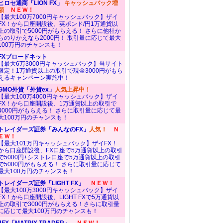
ヒロセ通商「LION FX」
キャッシュバック増
額
ＮＥＷ！
【最大100万7000円キャッシュバック】ザイ
FX！から口座開設後、英ポンド/円1万通貨以
上の取引で5000円がもらえる！ さらに他社か
らのりかえなら2000円！ 取引量に応じて最大
100万円のチャンスも！
FXブロードネット
【最大6万3000円キャッシュバック】当サイト
限定！1万通貨以上の取引で現金3000円がもら
えるキャンペーン実施中！
GMO外貨「外貨ex」
人気上昇中！
【最大100万4000円キャッシュバック】ザイ
FX！から口座開設後、1万通貨以上の取引で
4000円がもらえる！ さらに取引量に応じて最
大100万円のチャンスも！
トレイダーズ証券「みんなのFX」
人気！
Ｎ
ＥＷ！
【最大101万円キャッシュバック】ザイFX！
から口座開設後、FX口座で5万通貨以上の取引
で5000円+シストレ口座で5万通貨以上の取引
で5000円がもらえる！ さらに取引量に応じて
最大100万円のチャンスも！
トレイダーズ証券「LIGHT FX」
ＮＥＷ！
【最大100万3000円キャッシュバック】ザイ
FX！から口座開設後、LIGHT FXで5万通貨以
上の取引で3000円がもらえる！さらに取引量
に応じて最大100万円のチャンスも！