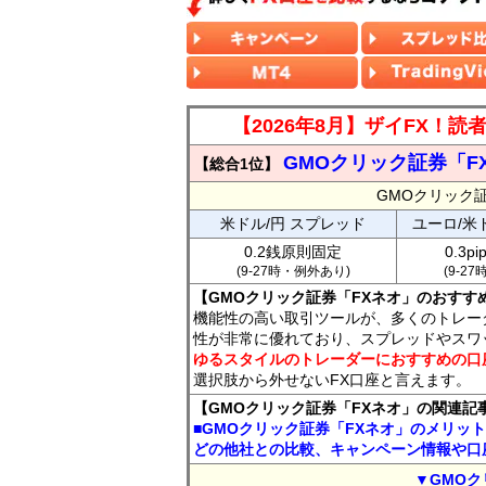
【2026年8月】ザイFX！
GMOクリック証券「F
【総合1位】
GMOクリック
米ドル/円 スプレッド
ユーロ/米
0.2銭原則固定
0.3p
(9-27時・例外あり)
(9-2
【GMOクリック証券「FXネオ」のおすす
機能性の高い取引ツールが、多くのトレー
性が非常に優れており、スプレッドやスワ
ゆるスタイルのトレーダーにおすすめの口
選択肢から外せないFX口座と言えます。
【GMOクリック証券「FXネオ」の関連記
■GMOクリック証券「FXネオ」のメリッ
どの他社との比較、キャンペーン情報や口
▼GMOク