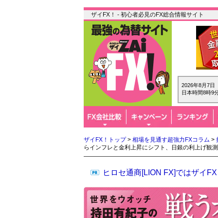
ザイFX！ - 初心者必見のFX総合情報サイト
2026年8月7
日本時間8時9分
ザイFX！トップ
>
相場を見通す超強力FXコラム
>
らインフレと金利上昇にシフト、日銀の利上げ観測
ヒロセ通商[LION FX]では