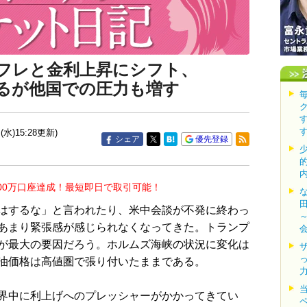
フレと金利上昇にシフト、
るが他国での圧力も増す
(水)15:28更新)
シェア
優先登録
00万口座達成！最短即日で取引可能！
はするな」と言われたり、米中会談が不発に終わっ
あまり緊張感が感じられなくなってきた。トランプ
が最大の要因だろう。ホルムズ海峡の状況に変化は
油価格は高値圏で張り付いたままである。
界中に利上げへのプレッシャーがかかってきてい