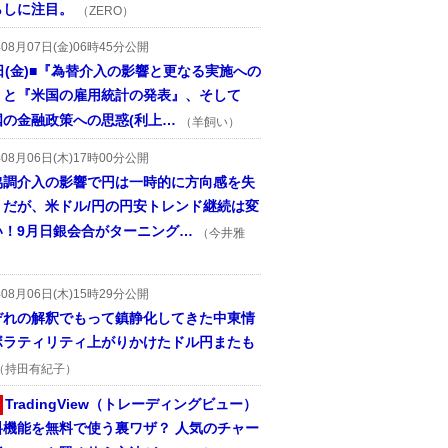
らしに注目。
（ZERO）
年08月07日(金)06時45分公開
日(金)■『為替介入の影響と更なる実施への
』と『米国の雇用統計の発表』、そして
国の金融政策への思惑(利上…
（羊飼い）
年08月06日(木)17時00分公開
協調介入の影響で円は一時的に方向感を失
うだが、米ドル/円の円安トレンド継続は変
い！9月日銀会合がターニング…
（今井雅
年08月06日(木)15時29分公開
ぞれの解釈でもって鎮静化してきた中東情
ボラティリティ上がりかけたドル円またも
（持田有紀子）
TradingView（トレーディングビュー）
料機能を無料で使う裏ワザ？ 人気のチャー