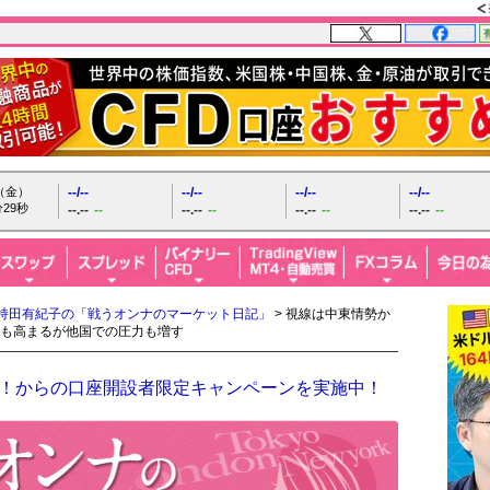
日（金）
--/--
--/--
--/--
--/--
31秒
--.--
--
--.--
--
--.--
--
--.--
--
持田有紀子の「戦うオンナのマーケット日記」
> 視線は中東情勢か
も高まるが他国での圧力も増す
ザイFX！からの口座開設者限定キャンペーンを実施中！