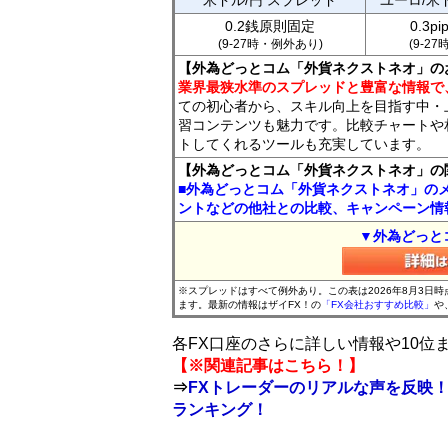
米ドル/円 スプレッド
ユーロ/米
0.2銭原則固定
0.3p
(9-27時・例外あり)
(9-2
【外為どっとコム「外貨ネクストネオ」の
業界最狭水準のスプレッドと豊富な情報で
ての初心者から、スキル向上を目指す中・
習コンテンツも魅力です。比較チャートや
トしてくれるツールも充実しています。
【外為どっとコム「外貨ネクストネオ」の
■外為どっとコム「外貨ネクストネオ」の
ントなどの他社との比較、キャンペーン情
▼外為どっと
※スプレッドはすべて例外あり。この表は2026年8月3日
ます。最新の情報はザイFX！の
「FX会社おすすめ比較」
や
各FX口座のさらに詳しい情報や10
【※関連記事はこちら！】
⇒
FXトレーダーのリアルな声を反映！
ランキング！