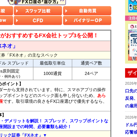
読者がおすすめするFX会社トップ3を公開！
Xネオ」
証券「FXネオ」の主なスペック
ドル スプレッド
最低取引単位
通貨ペア数
ips原則固定
ザイ
1000通貨
24ペア
7時・例外あり)
めポイント】
2026
ダーから支持されています。特に、スマホアプリの操作
口先
ップポイントなどのスペック面も申し分ないため、
あら
反発
座
です。取引環境の良さをFX口座選びで優先するなら、
の雇
事】
2026
ト・デメリットを解説！ スプレッド、スワップポイントな
ドル
座開設までの時間、必要書類も紹介！
応警
リック証券「FXネオ」▼