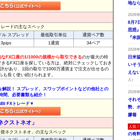
地な
2026
8月7
FXトレードの主なスペック
思惑
ドル スプレッド
最低取引単位
通貨ペア数
『米
.3pips
1通貨
34ペア
2026
なFX口座の1/1000の規模から取引できる
のが最大の特
日米
できるFX口座を探している方は、絶対にチェックしておき
いそ
評があり、1回の取引で1000万通貨まで注文が出せるの
えな
らも長く使い続けられます。
人）
トを解説！ スプレッド、スワップポイントなどの他社との
2026
時間、必要書類も紹介！
それ
SBI FXトレード▼
勢、
膠着
ネクストネオ」
人気！
外貨ネクストネオ」の主なスペック
の有