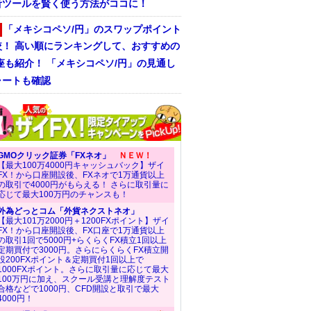
析ツールを賢く使う方法がココに！
「メキシコペソ/円」のスワップポイント
較！ 高い順にランキングして、おすすめの
座も紹介！ 「メキシコペソ/円」の見通し
ャートも確認
GMOクリック証券「FXネオ」
ＮＥＷ！
【最大100万4000円キャッシュバック】ザイ
FX！から口座開設後、FXネオで1万通貨以上
の取引で4000円がもらえる！ さらに取引量に
応じて最大100万円のチャンスも！
外為どっとコム「外貨ネクストネオ」
【最大101万2000円＋1200FXポイント】ザイ
FX！から口座開設後、FX口座で1万通貨以上
の取引1回で5000円+らくらくFX積立1回以上
定期買付で3000円。さらにらくらくFX積立開
設200FXポイント＆定期買付1回以上で
1000FXポイント。さらに取引量に応じて最大
100万円に加え、スクール受講と理解度テスト
合格などで1000円、CFD開設と取引で最大
4000円！