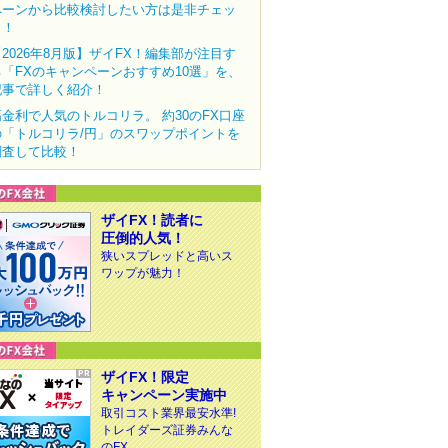
ペーンから比較検討したい方は是非チェッ
ク！
【2026年8月版】ザイFX！編集部が注目す
る「FXのキャンペーンおすすめ10選」を、
記事で詳しく紹介！
高金利で人気のトルコリラ。 約30のFX口座
の「トルコリラ/円」のスワップポイントを
調査して比較！
ザイFX！読者に
圧倒的人気！
狭いスプレッドと高いス
ワップが魅力！
ザイFX！限定
キャンペーン実施中
取引コスト業界最安水準!
トレイダーズ証券みんな
のFX