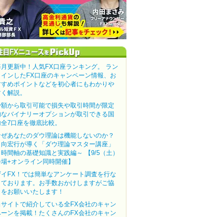
毎月更新中！人気FX口座ランキング。 ラン
クインしたFX口座のキャンペーン情報、お
すすめポイントなどを初心者にもわかりや
すく解説。
少額から取引可能で損失や取引時間が限定
的なバイナリーオプションが取引できる国
内全7口座を徹底比較。
なぜあなたのダウ理論は機能しないのか？
田向宏行が導く「ダウ理論マスター講座」
～時間軸の基礎知識と実践編～ 【9/5（土）
会場+オンライン同時開催】
ザイFX！では簡単なアンケート調査を行な
っております。お手数おかけしますがご協
力をお願いいたします！
当サイトで紹介している全FX会社のキャン
ペーンを掲載！たくさんのFX会社のキャン