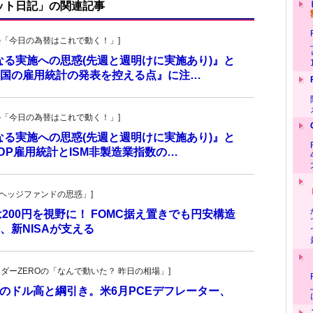
ット日記」の関連記事
羊飼いの「今日の為替はこれで動く！」]
更なる実施への思惑(先週と週明けに実施あり)』と
国の雇用統計の発表を控える点』に注…
羊飼いの「今日の為替はこれで動く！」]
更なる実施への思惑(先週と週明けに実施あり)』と
P雇用統計とISM非製造業指数の…
一の「ヘッジファンドの思惑」]
は200円を視野に！ FOMC据え置きでも円安構造
新NISAが支える
トレーダーZEROの「なんで動いた？ 昨日の相場」]
のドル高と綱引き。米6月PCEデフレーター、