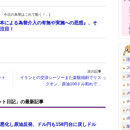
羊飼いの「今日の為替はこれで動く！」]
『日本による為替介入の有無や実施への思惑』、そ
注目！
次の記事
ント
イランとの交渉シーソーまた楽観傾斜でリス
クオン、原油100ドル割れで…
ット日記」の最新記事
悪化し原油反発、ドル円も158円台に戻しドル