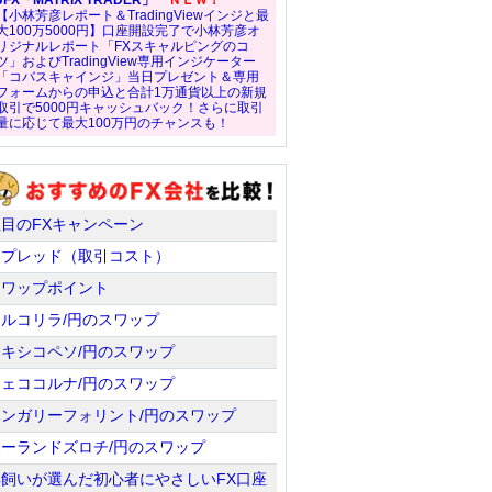
JFX「MATRIX TRADER」
ＮＥＷ！
【小林芳彦レポート＆TradingViewインジと最
大100万5000円】口座開設完了で小林芳彦オ
リジナルレポート「FXスキャルピングのコ
ツ」およびTradingView専用インジケーター
「コバスキャインジ」当日プレゼント＆専用
フォームからの申込と合計1万通貨以上の新規
取引で5000円キャッシュバック！さらに取引
量に応じて最大100万円のチャンスも！
注目のFXキャンペーン
スプレッド（取引コスト）
スワップポイント
トルコリラ/円のスワップ
メキシコペソ/円のスワップ
チェココルナ/円のスワップ
ハンガリーフォリント/円のスワップ
ポーランドズロチ/円のスワップ
羊飼いが選んだ初心者にやさしいFX口座