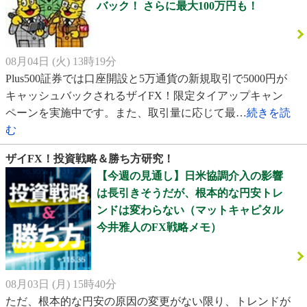
バック！ さらに最大100万円も！
08月04日 (火) 13時19分
Plus500証券では口座開設と5万通貨の新規取引で5000円が
キャッシュバックされるザイFX！限定タイアップキャン
ペーンを実施中です。また、取引量に応じて最…
続きを読
む
ザイFX！投資戦略＆勝ち方研究！
【今週の見通し】日米協調介入の影響
は長引きそうだが、根本的な円安トレ
ンドは変わらない（マットキャピタル
今井雅人のFX戦略メモ）
08月03日 (月) 15時40分
ただ、根本的な円安の原因の変更がない限り、トレンドが