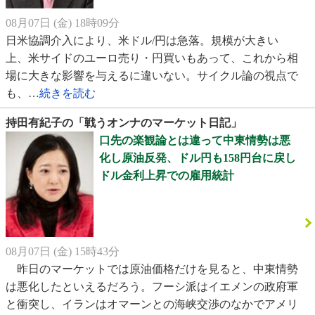
08月07日 (金) 18時09分
日米協調介入により、米ドル/円は急落。規模が大きい
上、米サイドのユーロ売り・円買いもあって、これから相
場に大きな影響を与えるに違いない。サイクル論の視点で
も、…
続きを読む
持田有紀子の「戦うオンナのマーケット日記」
口先の楽観論とは違って中東情勢は悪
化し原油反発、ドル円も158円台に戻し
ドル金利上昇での雇用統計
08月07日 (金) 15時43分
昨日のマーケットでは原油価格だけを見ると、中東情勢
は悪化したといえるだろう。フーシ派はイエメンの政府軍
と衝突し、イランはオマーンとの海峡交渉のなかでアメリ