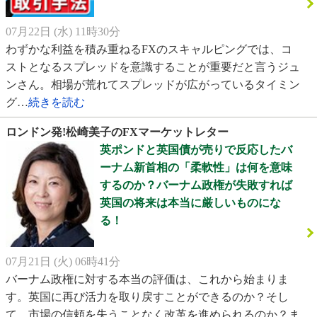
07月22日 (水) 11時30分
わずかな利益を積み重ねるFXのスキャルピングでは、コ
ストとなるスプレッドを意識することが重要だと言うジュ
ンさん。相場が荒れてスプレッドが広がっているタイミン
グ…
続きを読む
ロンドン発!松崎美子のFXマーケットレター
英ポンドと英国債が売りで反応したバ
ーナム新首相の「柔軟性」は何を意味
するのか？バーナム政権が失敗すれば
英国の将来は本当に厳しいものにな
る！
07月21日 (火) 06時41分
バーナム政権に対する本当の評価は、これから始まりま
す。英国に再び活力を取り戻すことができるのか？そし
て、市場の信頼を失うことなく改革を進められるのか？ま