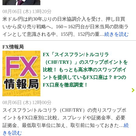
08月06日 (木) 13時20分
米ドル/円は約30年ぶりの日米協調介入を受け、押し目買
いから戻り売り戦略へ。160～162円台が日米当局の防衛ラ
インとして意識される中、155円、152円の重…
続きを読む
FX情報局
FX「スイスフラン/トルコリラ
（CHF/TRY）」のスワップポイントを
比較！ もっとも高水準のスワップポイ
ントを提供しているFX口座は？ 8つの
FX口座を徹底調査！
08月06日 (木) 12時00分
スイスフラン/トルコリラ（CHF/TRY）の売りスワップポ
イントをFX口座別に比較。スプレッドや証拠金率、必要
証拠金、最低取引単位に加え、取引前に知っておきた…
続
きを読む