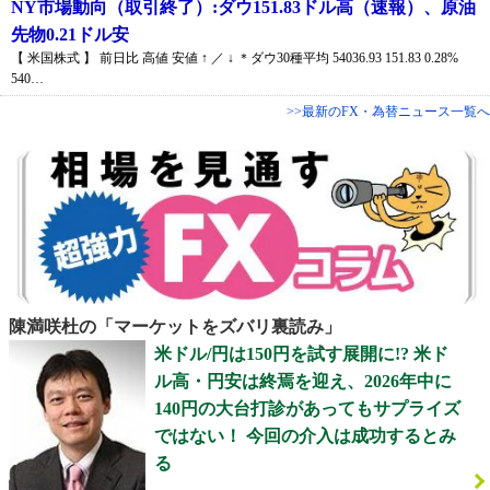
NY市場動向（取引終了）:ダウ151.83ドル高（速報）、原油
先物0.21ドル安
【 米国株式 】 前日比 高値 安値 ↑ ／ ↓ ＊ダウ30種平均 54036.93 151.83 0.28%
540…
>>最新のFX・為替ニュース一覧へ
陳満咲杜の「マーケットをズバリ裏読み」
米ドル/円は150円を試す展開に!? 米ド
ル高・円安は終焉を迎え、2026年中に
140円の大台打診があってもサプライズ
ではない！ 今回の介入は成功するとみ
る