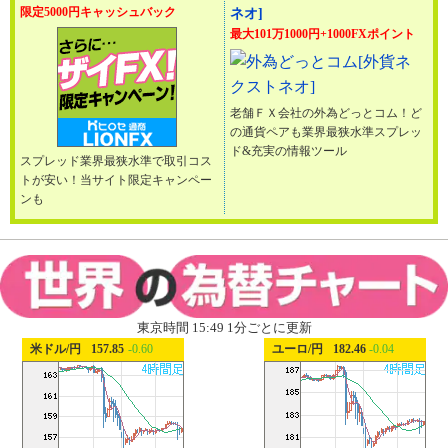
限定5000円キャッシュバック
ネオ]
最大101万1000円+1000FXポイント
老舗ＦＸ会社の外為どっとコム！ど
の通貨ペアも業界最狭水準スプレッ
ド&充実の情報ツール
スプレッド業界最狭水準で取引コス
トが安い！当サイト限定キャンペー
ンも
東京時間 15:49 1分ごとに更新
米ドル/円
157.85
-0.60
ユーロ/円
182.46
-0.04