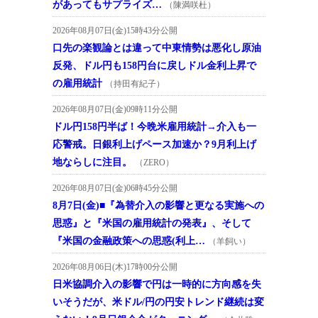
があってもサプライズ…
（陳満咲杜）
2026年08月07日(金)15時43分公開
口先の楽観論とは違って中東情勢は悪化し原油
反発、ドル円も158円台に戻しドル金利上昇で
の雇用統計
（持田有紀子）
2026年08月07日(金)09時11分公開
ドル円158円半ば！今晩米雇用統計→介入も一
応警戒。日銀利上げペース加速か？9月利上げ
地ならしに注目。
（ZERO）
2026年08月07日(金)06時45分公開
8月7日(金)■『為替介入の影響と更なる実施への
思惑』と『米国の雇用統計の発表』、そして
『米国の金融政策への思惑(利上…
（羊飼い）
2026年08月06日(木)17時00分公開
日米協調介入の影響で円は一時的に方向感を失
いそうだが、米ドル/円の円安トレンド継続は変