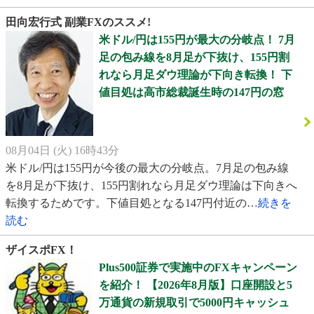
田向宏行式 副業FXのススメ!
米ドル/円は155円が最大の分岐点！ 7月
足の包み線を8月足が下抜け、155円割
れなら月足ダウ理論が下向き転換！ 下
値目処は高市総裁誕生時の147円の窓
08月04日 (火) 16時43分
米ドル/円は155円が今後の最大の分岐点。7月足の包み線
を8月足が下抜け、155円割れなら月足ダウ理論は下向きへ
転換するためです。下値目処となる147円付近の…
続きを
読む
ザイスポFX！
Plus500証券で実施中のFXキャンペーン
を紹介！ 【2026年8月版】口座開設と5
万通貨の新規取引で5000円キャッシュ