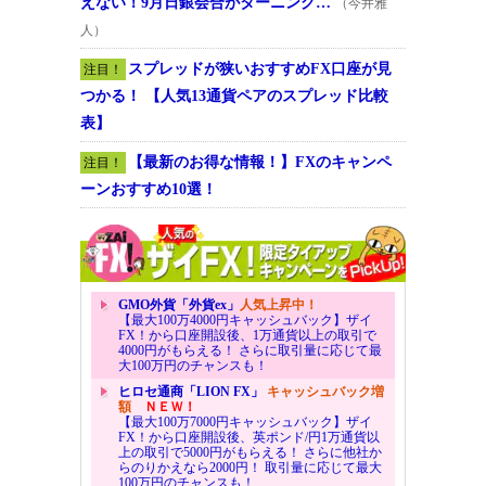
えない！9月日銀会合がターニング…
（今井雅
人）
スプレッドが狭いおすすめFX口座が見
注目！
つかる！ 【人気13通貨ペアのスプレッド比較
表】
【最新のお得な情報！】FXのキャンペ
注目！
ーンおすすめ10選！
GMO外貨「外貨ex」
人気上昇中！
【最大100万4000円キャッシュバック】ザイ
FX！から口座開設後、1万通貨以上の取引で
4000円がもらえる！ さらに取引量に応じて最
大100万円のチャンスも！
ヒロセ通商「LION FX」
キャッシュバック増
額
ＮＥＷ！
【最大100万7000円キャッシュバック】ザイ
FX！から口座開設後、英ポンド/円1万通貨以
上の取引で5000円がもらえる！ さらに他社か
らのりかえなら2000円！ 取引量に応じて最大
100万円のチャンスも！