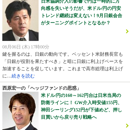
日米協調介入の影響で円は一時的に方
向感を失いそうだが、米ドル/円の円安
トレンド継続は変えない！9月日銀会合
がターニングポイントとなるか？
08月06日 (木) 17時00分
鍵を握るのは、日銀の動向です。ベッセント米財務長官も
「日銀が役割を果たすべき」と暗に日銀に利上げペースを
加速することを促しています。これまで高市総理は利上げ
に…
続きを読む
西原宏一の「ヘッジファンドの思惑」
米ドル/円の160～162円台は日米当局の
防衛ラインに！ GW介入時安値155円、
神田シーリング152円が下値めど、押し
目買いから戻り売り戦略へ