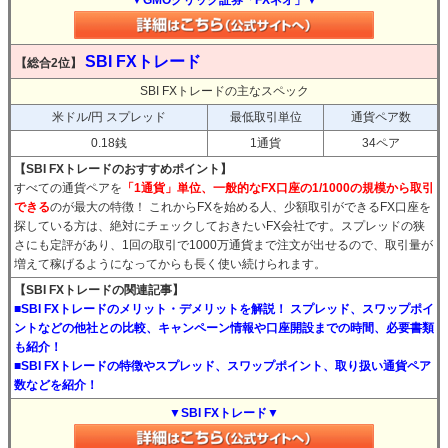
SBI FXトレード
【総合2位】
SBI FXトレードの主なスペック
米ドル/円 スプレッド
最低取引単位
通貨ペア数
0.18銭
1通貨
34ペア
【SBI FXトレードのおすすめポイント】
すべての通貨ペアを
「1通貨」単位、一般的なFX口座の1/1000の規模から取引
できる
のが最大の特徴！ これからFXを始める人、少額取引ができるFX口座を
探している方は、絶対にチェックしておきたいFX会社です。スプレッドの狭
さにも定評があり、1回の取引で1000万通貨まで注文が出せるので、取引量が
増えて稼げるようになってからも長く使い続けられます。
【SBI FXトレードの関連記事】
■SBI FXトレードのメリット・デメリットを解説！ スプレッド、スワップポイ
ントなどの他社との比較、キャンペーン情報や口座開設までの時間、必要書類
も紹介！
■SBI FXトレードの特徴やスプレッド、スワップポイント、取り扱い通貨ペア
数などを紹介！
▼SBI FXトレード▼