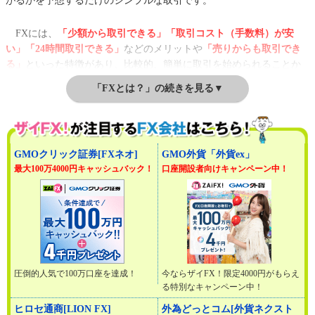
がるかを予想するだけのシンプルな取引です。
FXには、
「少額から取引できる」「取引コスト（手数料）が安
い」「24時間取引できる」
などのメリットや
「売りからも取引でき
る」
といった特徴があり、比較的、簡単に取引を始められることか
ら、投資の初心者にも人気があります。
「FXとは？」の続きを見る▼
GMOクリック証券[FXネオ]
GMO外貨「外貨ex」
最大100万4000円キャッシュバック！
口座開設者向けキャンペーン中！
圧倒的人気で100万口座を達成！
今ならザイFX！限定4000円がもらえ
る特別なキャンペーン中！
ヒロセ通商[LION FX]
外為どっとコム[外貨ネクスト