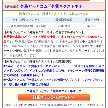
外為どっとコム「外貨ネクストネオ」
【総合3位】
外為どっとコム「外貨ネクストネオ」の主なスペック
米ドル/円 スプレッド
最低取引単位
通貨ペア数
0.2銭原則固定
1000通貨
42ペア
(9-27時・例外あり)
【外為どっとコム「外貨ネクストネオ」のおすすめポイント】
業界最狭水準のスプレッドと豊富な情報で、多くのトレーダーに人気のFX口
座
です。FX取引が初めての初心者から、スキル向上を目指す中・上級者向け
まで、各自のレベルにあわせて受講できる学習コンテンツも魅力です。比較チ
ャートや相場の先行きを予測してくれる機能など、取引をサポートしてくれる
ツールも充実しています。
【外為どっとコム「外貨ネクストネオ」の関連記事】
■外為どっとコム「外貨ネクストネオ」のメリット・デメリットを解説！ スプ
レッド、スワップポイントなどの他社との比較、キャンペーン情報や口座開設
までの時間、必要書類も紹介！
■外為どっとコム「外貨ネクストネオ」の特徴やスプレッド、スワップポイン
ト、取り扱い通貨ペア数などを紹介！
▼外為どっとコム「外貨ネクストネオ」▼
※スプレッドはすべて例外あり。この表は2026年8月3日時点のデータをもとに作成している