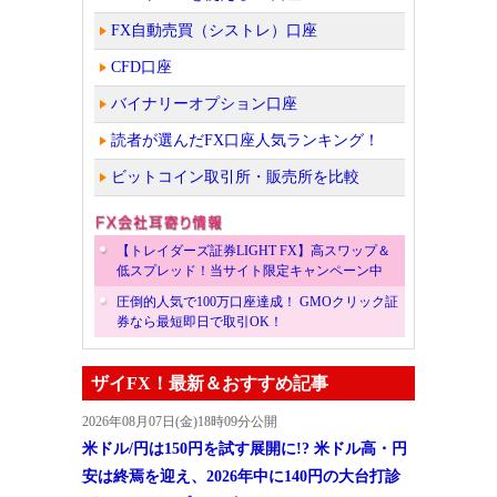
FX自動売買（シストレ）口座
CFD口座
バイナリーオプション口座
読者が選んだFX口座人気ランキング！
ビットコイン取引所・販売所を比較
【トレイダーズ証券LIGHT FX】高スワップ＆
低スプレッド！当サイト限定キャンペーン中
圧倒的人気で100万口座達成！ GMOクリック証
券なら最短即日で取引OK！
ザイFX！最新＆おすすめ記事
2026年08月07日(金)18時09分公開
米ドル/円は150円を試す展開に!? 米ドル高・円
安は終焉を迎え、2026年中に140円の大台打診