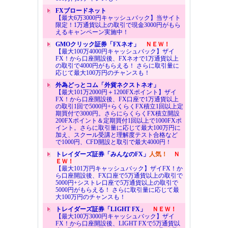
FXブロードネット
【最大6万3000円キャッシュバック】当サイト
限定！1万通貨以上の取引で現金3000円がもら
えるキャンペーン実施中！
GMOクリック証券「FXネオ」
ＮＥＷ！
【最大100万4000円キャッシュバック】ザイ
FX！から口座開設後、FXネオで1万通貨以上
の取引で4000円がもらえる！ さらに取引量に
応じて最大100万円のチャンスも！
外為どっとコム「外貨ネクストネオ」
【最大101万2000円＋1200FXポイント】ザイ
FX！から口座開設後、FX口座で1万通貨以上
の取引1回で5000円+らくらくFX積立1回以上定
期買付で3000円。さらにらくらくFX積立開設
200FXポイント＆定期買付1回以上で1000FXポ
イント。さらに取引量に応じて最大100万円に
加え、スクール受講と理解度テスト合格など
で1000円、CFD開設と取引で最大4000円！
トレイダーズ証券「みんなのFX」
人気！
Ｎ
ＥＷ！
【最大101万円キャッシュバック】ザイFX！か
ら口座開設後、FX口座で5万通貨以上の取引で
5000円+シストレ口座で5万通貨以上の取引で
5000円がもらえる！ さらに取引量に応じて最
大100万円のチャンスも！
トレイダーズ証券「LIGHT FX」
ＮＥＷ！
【最大100万3000円キャッシュバック】ザイ
FX！から口座開設後、LIGHT FXで5万通貨以