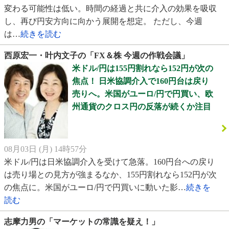
変わる可能性は低い。時間の経過と共に介入の効果を吸収
し、再び円安方向に向かう展開を想定。 ただし、今週
は…
続きを読む
西原宏一・叶内文子の「FX＆株 今週の作戦会議」
米ドル/円は155円割れなら152円が次の
焦点！ 日米協調介入で160円台は戻り
売りへ。米国がユーロ/円で円買い、欧
州通貨のクロス円の反落が続くか注目
08月03日 (月) 14時57分
米ドル/円は日米協調介入を受けて急落。160円台への戻り
は売り場との見方が強まるなか、155円割れなら152円が次
の焦点に。米国がユーロ/円で円買いに動いた影…
続きを
読む
志摩力男の「マーケットの常識を疑え！」