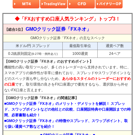
◆「FXおすすめ口座人気ランキング」トップ3！
GMOクリック証券「FXネオ」
【総合1位】
GMOクリック証券「FXネオ」の主なスペック
米ドル/円 スプレッド
最低取引単位
通貨ペア数
0.2銭原則固定
1000通貨
24ペア
(9-27時・例外あり)
【GMOクリック証券「FXネオ」のおすすめポイント】
機能性の高い取引ツールが、多くのトレーダーから支持されています。特に、
スマホアプリの操作性が非常に優れており、スプレッドやスワップポイントな
どのスペック面も申し分ないため、
あらゆるスタイルのトレーダーにおすすめ
の口座
です。取引環境の良さをFX口座選びで優先するなら、選択肢から外せ
ないFX口座と言えます。
【GMOクリック証券「FXネオ」の関連記事】
■GMOクリック証券「FXネオ」のメリット・デメリットを解説！ スプレッ
ド、スワップポイントなどの他社との比較、口座開設特典や口座開設までの時
間、必要書類も紹介！
■GMOクリック証券「FXネオ」の特徴やスプレッド、スワップポイント、取
り扱い通貨ペア数などを紹介！
▼GMOクリック証券「FXネオ」▼