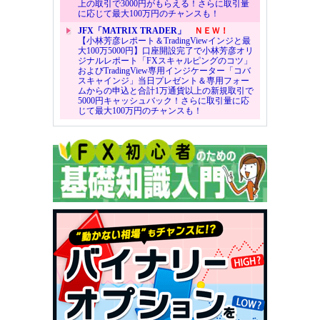
上の取引で3000円がもらえる！さらに取引量
に応じて最大100万円のチャンスも！
JFX「MATRIX TRADER」
ＮＥＷ！
【小林芳彦レポート＆TradingViewインジと最
大100万5000円】口座開設完了で小林芳彦オリ
ジナルレポート「FXスキャルピングのコツ」
およびTradingView専用インジケーター「コバ
スキャインジ」当日プレゼント＆専用フォー
ムからの申込と合計1万通貨以上の新規取引で
5000円キャッシュバック！さらに取引量に応
じて最大100万円のチャンスも！