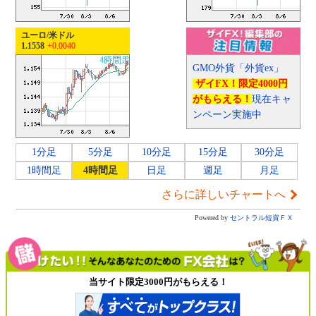
ユーロ/米ドル
1.1558
+0.0040
GMO外貨「外貨ex」
ザイFX！限定4000円
がもらえる！
現在キャ
ンペーン実施中
1分足
5分足
10分足
15分足
30分足
1時間足
4時間足
日足
週足
月足
さらに詳しいチャートへ
Powered by
セントラル短資ＦＸ
当サイト限定3000円がもらえる！