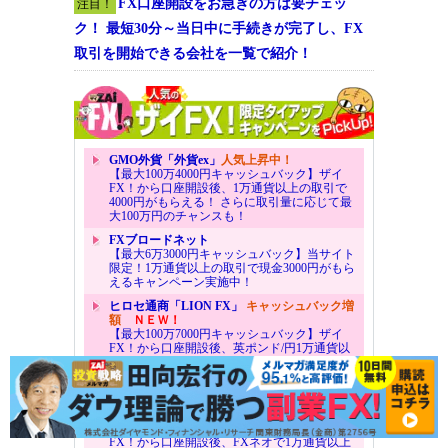
FX口座開設をお急ぎの方は要チェッ
注目！
ク！ 最短30分～当日中に手続きが完了し、FX
取引を開始できる会社を一覧で紹介！
GMO外貨「外貨ex」
人気上昇中！
【最大100万4000円キャッシュバック】ザイ
FX！から口座開設後、1万通貨以上の取引で
4000円がもらえる！ さらに取引量に応じて最
大100万円のチャンスも！
FXブロードネット
【最大6万3000円キャッシュバック】当サイト
限定！1万通貨以上の取引で現金3000円がもら
えるキャンペーン実施中！
ヒロセ通商「LION FX」
キャッシュバック増
額
ＮＥＷ！
【最大100万7000円キャッシュバック】ザイ
FX！から口座開設後、英ポンド/円1万通貨以
上の取引で5000円がもらえる！ さらに他社か
らのりかえなら2000円！ 取引量に応じて最大
100万円のチャンスも！
GMOクリック証券「FXネオ」
ＮＥＷ！
【最大100万4000円キャッシュバック】ザイ
FX！から口座開設後、FXネオで1万通貨以上