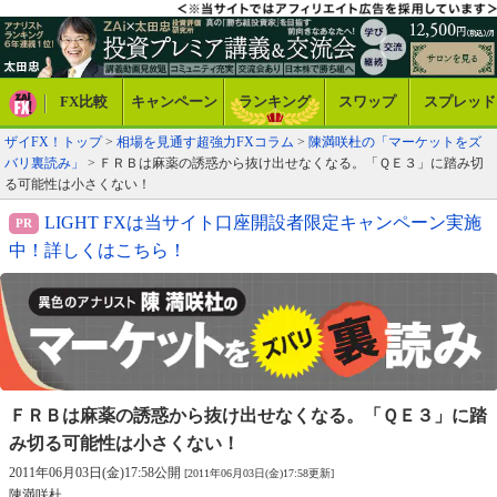
FX比較
キャンペーン
ランキング
スワップ
スプレッド
ザイFX！トップ
>
相場を見通す超強力FXコラム
>
陳満咲杜の「マーケットをズ
バリ裏読み」
> ＦＲＢは麻薬の誘惑から抜け出せなくなる。「ＱＥ３」に踏み切
る可能性は小さくない！
LIGHT FXは当サイト口座開設者限定キャンペーン実施
中！詳しくはこちら！
ＦＲＢは麻薬の誘惑から抜け出せなくなる。
「ＱＥ３」に踏
み切る可能性は小さくない！
2011年06月03日(金)17:58公開
[2011年06月03日(金)17:58更新]
陳満咲杜