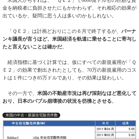
米国人からすれば、「ＱＥ２」で6000億ドルもの巨額な資
金を納税者に負担させたにもかかわらず、それ相応の効果が
出ているか、疑問に思う人は多いのかもしれない。
「ＱＥ２」は計画どおりにこの６月で終了するが、
バーナ
ンキ議長が言うほど、米国経済を軌道に乗せることに寄与し
たと言えないことは確かだ
。
経済指標に基づく計算では、仮にすべての新規雇用が「Ｑ
Ｅ２」の効果で創出されたとしても、70万の新規雇用のコス
トは１件につき85万ドルであり、その効果は疑わしい。
その一方で、
米国の不動産市況は再び深刻なほど悪化して
おり、日本のバブル崩壊後の状況を彷彿とさせる
。
米国の中古・新築住宅販売件数