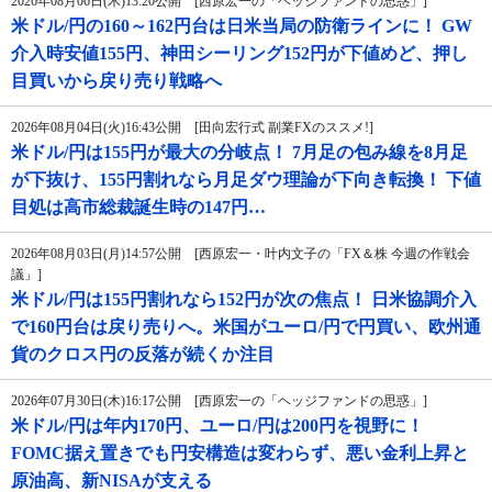
2026年08月06日(木)13:20公開 [西原宏一の「ヘッジファンドの思惑」]
米ドル/円の160～162円台は日米当局の防衛ラインに！ GW
介入時安値155円、神田シーリング152円が下値めど、押し
目買いから戻り売り戦略へ
2026年08月04日(火)16:43公開 [田向宏行式 副業FXのススメ!]
米ドル/円は155円が最大の分岐点！ 7月足の包み線を8月足
が下抜け、155円割れなら月足ダウ理論が下向き転換！ 下値
目処は高市総裁誕生時の147円…
2026年08月03日(月)14:57公開 [西原宏一・叶内文子の「FX＆株 今週の作戦会
議」]
米ドル/円は155円割れなら152円が次の焦点！ 日米協調介入
で160円台は戻り売りへ。米国がユーロ/円で円買い、欧州通
貨のクロス円の反落が続くか注目
2026年07月30日(木)16:17公開 [西原宏一の「ヘッジファンドの思惑」]
米ドル/円は年内170円、ユーロ/円は200円を視野に！
FOMC据え置きでも円安構造は変わらず、悪い金利上昇と
原油高、新NISAが支える