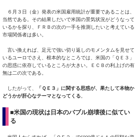
６月３日（金）発表の米国雇用統計が重要であることは、
当然である。その結果しだいで米国の景気状況がどうなって
いるかを探り、ＦＲＢの次の一手を推測したいと考えている
市場関係者は多い。
言い換えれば、足元で強い切り返しのモメンタムを見せて
いるユーロでさえ、根本的なところでは、米国の「ＱＥ３」
の思惑に依存しているところが大きい。ＥＣＢの利上げの有
無は二の次である。
したがって、
「ＱＥ３」に関する思惑が、果たして本物か
どうかが肝心なテーマとなってくる
。
■
米国の
現状は
日本のバブル崩壊後に似てい
る