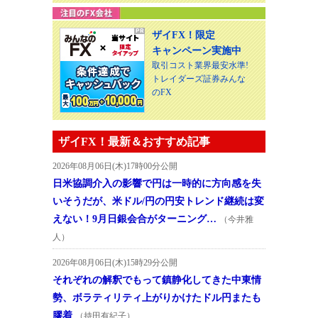
ザイFX！限定
キャンペーン実施中
取引コスト業界最安水準!
トレイダーズ証券みんな
のFX
ザイFX！最新＆おすすめ記事
2026年08月06日(木)17時00分公開
日米協調介入の影響で円は一時的に方向感を失
いそうだが、米ドル/円の円安トレンド継続は変
えない！9月日銀会合がターニング…
（今井雅
人）
2026年08月06日(木)15時29分公開
それぞれの解釈でもって鎮静化してきた中東情
勢、ボラティリティ上がりかけたドル円またも
膠着
（持田有紀子）