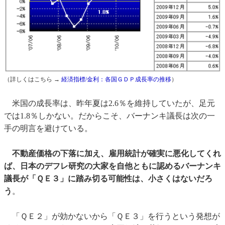
（詳しくはこちら →
経済指標/金利：各国ＧＤＰ成長率の推移
）
米国の成長率は、昨年夏は2.6％を維持していたが、足元
では1.8％しかない。だからこそ、バーナンキ議長は次の一
手の明言を避けている。
不動産価格の下落に加え、雇用統計が確実に悪化してくれ
ば、日本のデフレ研究の大家を自他ともに認めるバーナンキ
議長が「ＱＥ３」に踏み切る可能性は、小さくはないだろ
う
。
「ＱＥ２」が効かないから「ＱＥ３」を行うという発想が