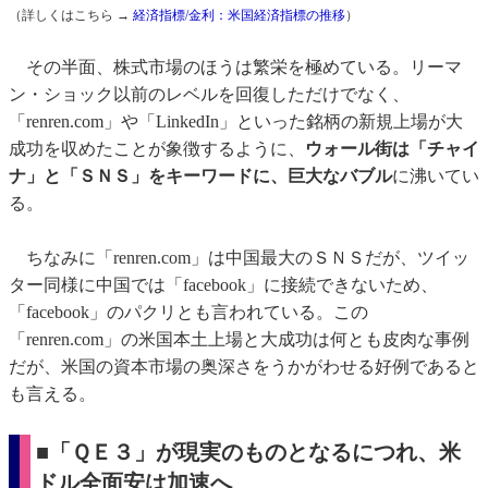
（詳しくはこちら →
経済指標/金利：米国経済指標の推移
）
その半面、株式市場のほうは繁栄を極めている。リーマ
ン・ショック以前のレベルを回復しただけでなく、
「renren.com」や「LinkedIn」といった銘柄の新規上場が大
成功を収めたことが象徴するように、
ウォール街は「チャイ
ナ」と「ＳＮＳ」をキーワードに、巨大なバブル
に沸いてい
る。
ちなみに「renren.com」は中国最大のＳＮＳだが、ツイッ
ター同様に中国では「facebook」に接続できないため、
「facebook」のパクリとも言われている。この
「renren.com」の米国本土上場と大成功は何とも皮肉な事例
だが、米国の資本市場の奥深さをうかがわせる好例であると
も言える。
■「ＱＥ３」が現実のものとなるにつれ、米
ドル全面安は加速へ