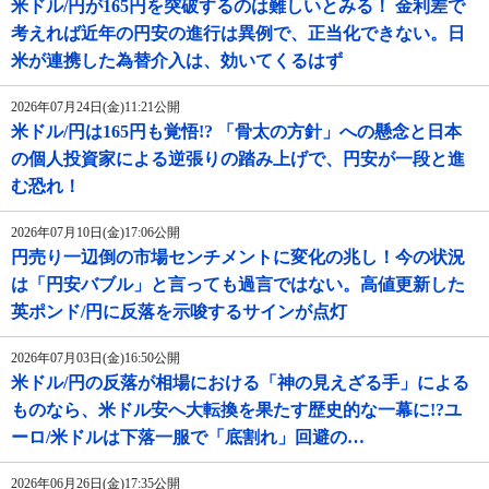
米ドル/円が165円を突破するのは難しいとみる！ 金利差で
考えれば近年の円安の進行は異例で、正当化できない。日
米が連携した為替介入は、効いてくるはず
2026年07月24日(金)11:21公開
米ドル/円は165円も覚悟!? 「骨太の方針」への懸念と日本
の個人投資家による逆張りの踏み上げで、円安が一段と進
む恐れ！
2026年07月10日(金)17:06公開
円売り一辺倒の市場センチメントに変化の兆し！今の状況
は「円安バブル」と言っても過言ではない。高値更新した
英ポンド/円に反落を示唆するサインが点灯
2026年07月03日(金)16:50公開
米ドル/円の反落が相場における「神の見えざる手」による
ものなら、米ドル安へ大転換を果たす歴史的な一幕に!?ユ
ーロ/米ドルは下落一服で「底割れ」回避の…
2026年06月26日(金)17:35公開