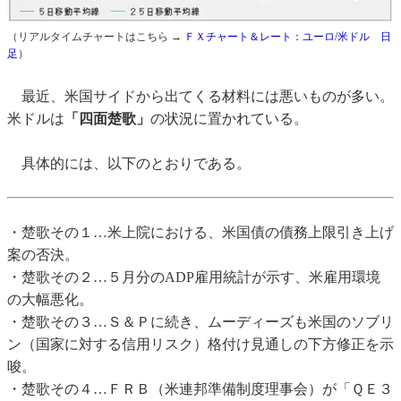
（リアルタイムチャートはこちら →
ＦＸチャート＆レート：ユーロ/米ドル 日
足
）
最近、米国サイドから出てくる材料には悪いものが多い。
米ドルは
「四面楚歌」
の状況に置かれている。
具体的には、以下のとおりである。
・楚歌その１…米上院における、米国債の債務上限引き上げ
案の否決。
・楚歌その２…５月分のADP雇用統計が示す、米雇用環境
の大幅悪化。
・楚歌その３…Ｓ＆Ｐに続き、ムーディーズも米国のソブリ
ン（国家に対する信用リスク）格付け見通しの下方修正を示
唆。
・楚歌その４…ＦＲＢ（米連邦準備制度理事会）が「ＱＥ３