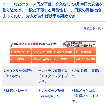
ユーロなどのクロス円が下落。介入なしで4月30日の安値を
割り込めば、一段と下落する可能性も…。円安の調整は始
まっており、 介入があれば効果も期待でき…
>>最新記事一覧へ
GMOクリック証券
セントラル短資ＦＸ
GMO外貨 「外貨e
「FXネオ」
「ＦＸダイレクトプ
x」
ラス」
SBI FXトレード
トレイダーズ証券
外為どっとコム
「みんなのFX」
「外貨ネクストネ
オ」