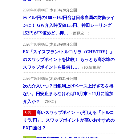
2026年08月06日(木)13時20分公開
米ドル/円の160～162円台は日米当局の防衛ライ
ンに！ GW介入時安値155円、神田シーリング
152円が下値めど、押…
（西原宏一）
2026年08月06日(木)12時00分公開
FX「スイスフラン/トルコリラ（CHF/TRY）」
のスワップポイントを比較！ もっとも高水準の
スワップポイントを提供し…
（FX情報局）
2026年08月06日(木)09時21分公開
次の介入いつ？日銀利上げペース上げざるを得
ない。円安止まらなければ10月末～11月に追加
介入か？
（ZERO）
高いスワップポイントが狙える「トルコ
人気！
リラ/円」。スワップポイントが高いおすすめの
FX口座は？