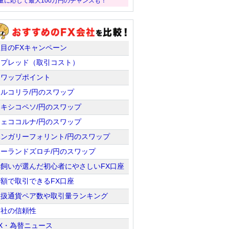
量に応じて最大100万円のチャンスも！
注目のFXキャンペーン
スプレッド（取引コスト）
スワップポイント
トルコリラ/円のスワップ
メキシコペソ/円のスワップ
チェココルナ/円のスワップ
ハンガリーフォリント/円のスワップ
ポーランドズロチ/円のスワップ
羊飼いが選んだ初心者にやさしいFX口座
少額で取引できるFX口座
取扱通貨ペア数や取引量ランキング
会社の信頼性
X・為替ニュース