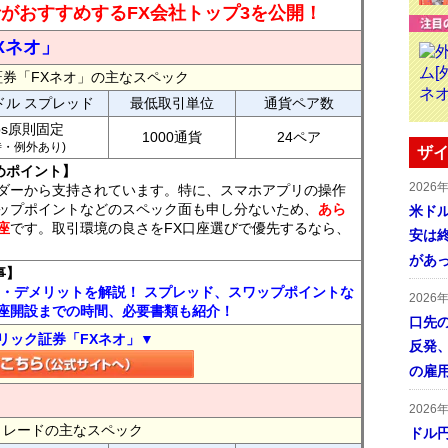
読者がおすすめするFX会社トップ3を公開！
Xネオ」
証券「FXネオ」の主なスペック
ドル スプレッド
最低取引単位
通貨ペア数
ips原則固定
1000通貨
24ペア
7時・例外あり)
ザイ
めポイント】
2026
ダーから支持されています。特に、スマホアプリの操作
ップポイントなどのスペック面も申し分ないため、
あら
米ドル
座
です。取引環境の良さをFX口座選びで優先するなら、
安は終
があ
事】
ト・デメリットを解説！ スプレッド、スワップポイントな
2026
座開設までの時間、必要書類も紹介！
口先
リック証券「FXネオ」▼
反発
の雇
2026
FXトレードの主なスペック
ドル