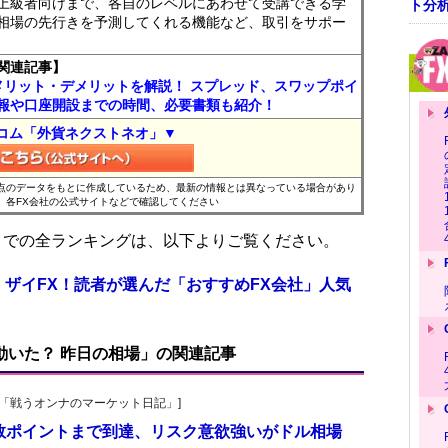
上級者向けまで、各自のレベルにあわせて受講できる学
ト分
相場の先行きを予測してくれる機能など、取引をサポー
関連記事】
メリット・デメリットを解説！ スプレッド、スワップポイ
報や口座開設までの時間、必要書類も紹介！
コム「外貨ネクストネオ」▼
時点のデータをもとに作成しているため、最新の情報とは異なっている場合があり
、各FX会社の公式サイトなどで確認してください
位までの全ランキングは、以下よりご覧ください。
 ザイFX！読者が選んだ「おすすめFX会社」人気
で動いた？ 昨日の相場」の関連記事
紀子の「戦うオンナのマーケット日記」]
数ポイントまで到達、リスク意欲強いがドル相場