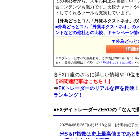
ての初心者から、スキル向上を目指す中・
習コンテンツも魅力です。比較チャートや
トしてくれるツールも充実しています。
【外為どっとコム「外貨ネクストネオ」の
■外為どっとコム「外貨ネクストネオ」の
ントなどの他社との比較、キャンペーン情
▼外為どっと
※スプレッドはすべて例外あり。この表は2026年8月3日
ます。最新の情報はザイFX！の
「FX会社おすすめ比較」
や
各FX口座のさらに詳しい情報や10
【※関連記事はこちら！】
⇒
FXトレーダーのリアルな声を反映！
ランキング！
■FXデイトレーダーZEROの「なん
2025年06月26日(木)15:18公開 [持田有
米S＆P指数は史上最高値まであと