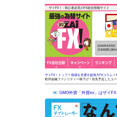
ザイFX！ - 初心者必見のFX総合情報サイト
2026年8月8
日本時間13時4
ザイFX！トップ
>
相場を見通す超強力FXコラム
>
欧州金融ファシリティー格下げ！目先予定したユー
GMO外貨「外貨ex」はザイ