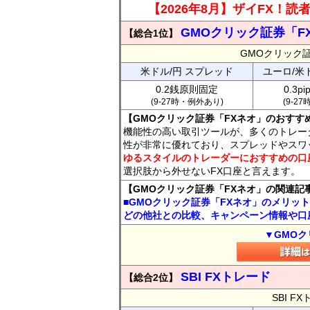
【2026年8月】ザイFX！
GMOクリック証券「F
【総合1位】
GMOクリック
米ドル/円 スプレッド
ユーロ/米
0.2銭原則固定
0.3p
(9-27時・例外あり)
(9-2
【GMOクリック証券「FXネオ」のおすす
機能性の高い取引ツールが、多くのトレー
性が非常に優れており、スプレッドやスワ
ゆるスタイルのトレーダーにおすすめの口
選択肢から外せないFX口座と言えます。
【GMOクリック証券「FXネオ」の関連記
■GMOクリック証券「FXネオ」のメリッ
どの他社との比較、キャンペーン情報や口
▼GMOク
SBI FXトレード
【総合2位】
SBI 