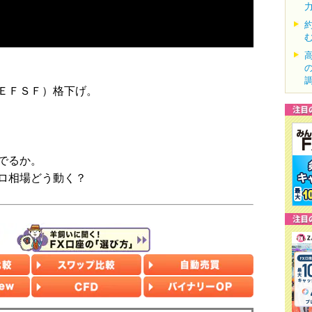
ＥＦＳＦ）格下げ。
でるか。
ロ相場どう動く？