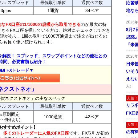
ドル スプレッド
最低取引単位
通貨ペア数
応警
.3pips
1通貨
34ペア
地な
2026
なFX口座の1/1000の規模から取引できる
のが最大の特
8月7
できるFX口座を探している方は、絶対にチェックしておき
評があり、1回の取引で1000万通貨まで注文が出せるの
思惑
らも長く使い続けられます。
『米
トを解説！ スプレッド、スワップポイントなどの他社との
2026
時間、必要書類も紹介！
日米
SBI FXトレード▼
いそ
えな
人）
ネクストネオ」
外貨ネクストネオ」の主なスペック
人気！
リラ
ドル スプレッド
最低取引単位
通貨ペア数
FX口
ips原則固定
1000通貨
42ペア
7時・例外あり)
人気！
おすすめポイント】
の有
、多くのトレーダーに人気のFX口座
です。FX取引が初め