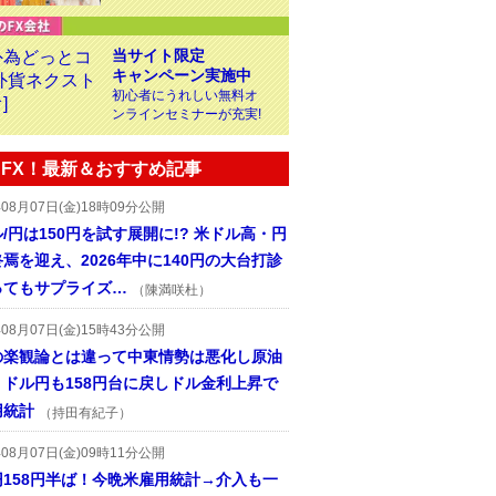
当サイト限定
キャンペーン実施中
初心者にうれしい無料オ
ンラインセミナーが充実!
FX！最新＆おすすめ記事
年08月07日(金)18時09分公開
/円は150円を試す展開に!? 米ドル高・円
焉を迎え、2026年中に140円の大台打診
ってもサプライズ…
（陳満咲杜）
年08月07日(金)15時43分公開
の楽観論とは違って中東情勢は悪化し原油
、ドル円も158円台に戻しドル金利上昇で
用統計
（持田有紀子）
年08月07日(金)09時11分公開
円158円半ば！今晩米雇用統計→介入も一