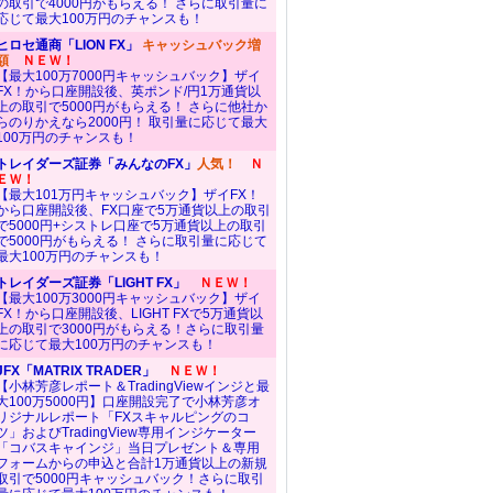
の取引で4000円がもらえる！ さらに取引量に
応じて最大100万円のチャンスも！
ヒロセ通商「LION FX」
キャッシュバック増
額
ＮＥＷ！
【最大100万7000円キャッシュバック】ザイ
FX！から口座開設後、英ポンド/円1万通貨以
上の取引で5000円がもらえる！ さらに他社か
らのりかえなら2000円！ 取引量に応じて最大
100万円のチャンスも！
トレイダーズ証券「みんなのFX」
人気！
Ｎ
ＥＷ！
【最大101万円キャッシュバック】ザイFX！
から口座開設後、FX口座で5万通貨以上の取引
で5000円+シストレ口座で5万通貨以上の取引
で5000円がもらえる！ さらに取引量に応じて
最大100万円のチャンスも！
トレイダーズ証券「LIGHT FX」
ＮＥＷ！
【最大100万3000円キャッシュバック】ザイ
FX！から口座開設後、LIGHT FXで5万通貨以
上の取引で3000円がもらえる！さらに取引量
に応じて最大100万円のチャンスも！
JFX「MATRIX TRADER」
ＮＥＷ！
【小林芳彦レポート＆TradingViewインジと最
大100万5000円】口座開設完了で小林芳彦オ
リジナルレポート「FXスキャルピングのコ
ツ」およびTradingView専用インジケーター
「コバスキャインジ」当日プレゼント＆専用
フォームからの申込と合計1万通貨以上の新規
取引で5000円キャッシュバック！さらに取引