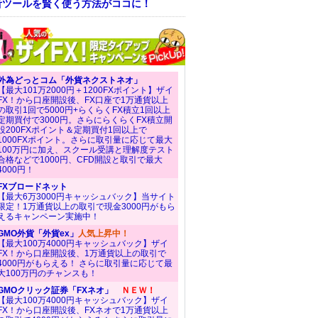
析ツールを賢く使う方法がココに！
外為どっとコム「外貨ネクストネオ」
【最大101万2000円＋1200FXポイント】ザイ
FX！から口座開設後、FX口座で1万通貨以上
の取引1回で5000円+らくらくFX積立1回以上
定期買付で3000円。さらにらくらくFX積立開
設200FXポイント＆定期買付1回以上で
1000FXポイント。さらに取引量に応じて最大
100万円に加え、スクール受講と理解度テスト
合格などで1000円、CFD開設と取引で最大
4000円！
FXブロードネット
【最大6万3000円キャッシュバック】当サイト
限定！1万通貨以上の取引で現金3000円がもら
えるキャンペーン実施中！
GMO外貨「外貨ex」
人気上昇中！
【最大100万4000円キャッシュバック】ザイ
FX！から口座開設後、1万通貨以上の取引で
4000円がもらえる！ さらに取引量に応じて最
大100万円のチャンスも！
GMOクリック証券「FXネオ」
ＮＥＷ！
【最大100万4000円キャッシュバック】ザイ
FX！から口座開設後、FXネオで1万通貨以上