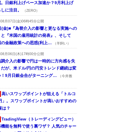
戒。日銀利上げペース加速か？9月利上げ
らしに注目。
（ZERO）
年08月07日(金)06時45分公開
日(金)■『為替介入の影響と更なる実施への
』と『米国の雇用統計の発表』、そして
国の金融政策への思惑(利上…
（羊飼い）
年08月06日(木)17時00分公開
協調介入の影響で円は一時的に方向感を失
うだが、米ドル/円の円安トレンド継続は変
い！9月日銀会合がターニング…
（今井雅
高いスワップポイントが狙える「トルコ
/円」。スワップポイントが高いおすすめの
座は？
TradingView（トレーディングビュー）
料機能を無料で使う裏ワザ？ 人気のチャー