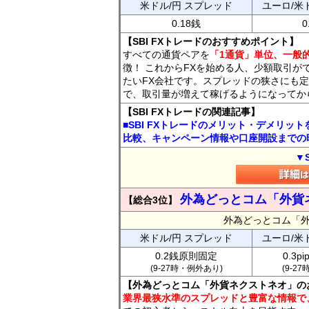
米ドル/円 スプレッド
ユーロ/米
0.18銭
0
【SBI FXトレードのおすすめポイント】
すべての通貨ペアを
「1通貨」単位、一般的
徴！ これからFXを始める人、少額取引が
たいFX会社です。スプレッドの狭さにも定
で、取引量が増えて稼げるようになってか
【SBI FXトレードの関連記事】
■SBI FXトレードのメリット・デメリッ
比較、キャンペーン情報や口座開設までの
▼
外為どっとコム「外貨
【総合3位】
外為どっとコム「
米ドル/円 スプレッド
ユーロ/米
0.2銭原則固定
0.3p
(9-27時・例外あり)
(9-2
【外為どっとコム「外貨ネクストネオ」の
業界最狭水準のスプレッドと豊富な情報で