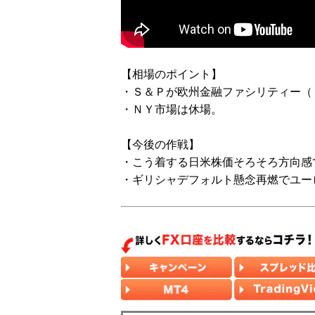
【相場のポイント】
・Ｓ＆Ｐが欧州金融ファシリティー（
・ＮＹ市場は休場。
【今後の作戦】
・こう着する日米株価そろそろ方向感
・ギリシャデフォルト懸念再燃でユー