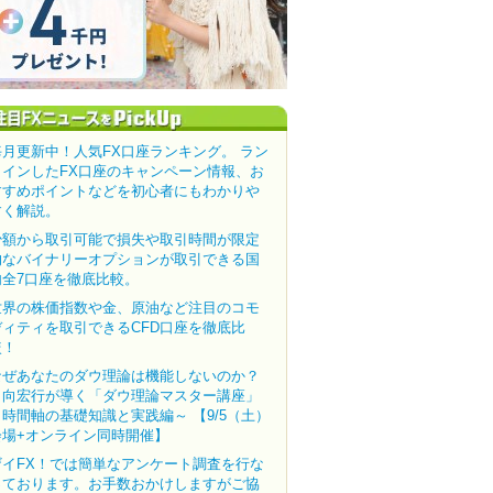
毎月更新中！人気FX口座ランキング。 ラン
クインしたFX口座のキャンペーン情報、お
すすめポイントなどを初心者にもわかりや
すく解説。
少額から取引可能で損失や取引時間が限定
的なバイナリーオプションが取引できる国
内全7口座を徹底比較。
世界の株価指数や金、原油など注目のコモ
ディティを取引できるCFD口座を徹底比
較！
なぜあなたのダウ理論は機能しないのか？
田向宏行が導く「ダウ理論マスター講座」
～時間軸の基礎知識と実践編～ 【9/5（土）
会場+オンライン同時開催】
ザイFX！では簡単なアンケート調査を行な
っております。お手数おかけしますがご協