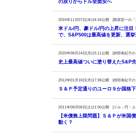
の戻りからドル全面安へ
2024年11月07日(木)16:34公開 [西原宏
米ドル/円、豪ドル/円の上昇に注目
で、S&P500は最高値を更新、選
2020年08月24日(月)15:11公開 [持田有
史上最高値ついに塗り替えたS&P先
2012年01月16日(月)17:36公開 [持田有
Ｓ＆Ｐ予定通りのユーロ９か国格下
2011年08月06日(土)11:00公開 [ドル・円
【米債務上限問題】Ｓ＆Ｐが米国債
動く？