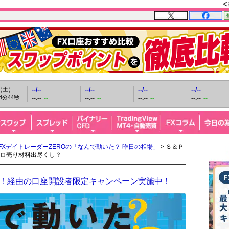
日（土）
--/--
--/--
--/--
--/--
4分45秒
--.--
--
--.--
--
--.--
--
--.--
--
FXデイトレーダーZEROの「なんで動いた？ 昨日の相場」
> Ｓ＆Ｐ
ロ売り材料出尽くし？
FX！経由の口座開設者限定キャンペーン実施中！