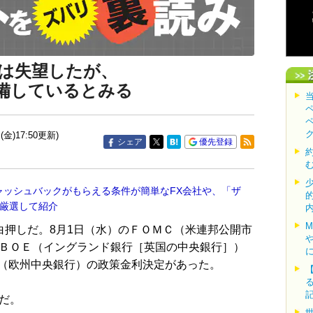
は失望したが、
備しているとみる
(金)17:50更新)
シェア
優先登録
ャッシュバックがもらえる条件が簡単なFX会社や、「ザ
を厳選して紹介
白押しだ。8月1日（水）のＦＯＭＣ（米連邦公開市
はＢＯＥ（イングランド銀行［英国の中央銀行］）
（欧州中央銀行）の政策金利決定があった。
だ。