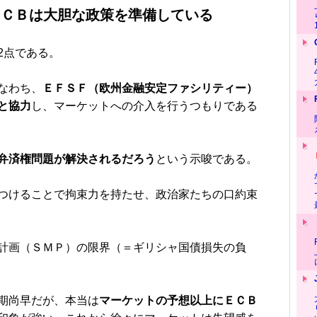
ＥＣＢは大胆な政策を準備している
2点である。
なわち、
ＥＦＳＦ（欧州金融安定ファシリティー）
と協力
し、マーケットへの介入を行うつもりである
弁済権問題が解決されるだろう
という示唆である。
つけることで拘束力を持たせ、政治家たちの口約束
計画（ＳＭＰ）の限界（＝ギリシャ国債損失の負
期尚早だが、本当は
マーケットの予想以上にＥＣＢ