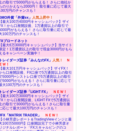
上の取引で5000円がもらえる！ さらに他社か
らのりかえなら2000円！ 取引量に応じて最大
100万円のチャンスも！
GMO外貨「外貨ex」
人気上昇中！
【最大100万4000円キャッシュバック】ザイ
FX！から口座開設後、1万通貨以上の取引で
4000円がもらえる！ さらに取引量に応じて最
大100万円のチャンスも！
FXブロードネット
【最大6万3000円キャッシュバック】当サイト
限定！1万通貨以上の取引で現金3000円がもら
えるキャンペーン実施中！
トレイダーズ証券「みんなのFX」
人気！
Ｎ
ＥＷ！
【最大101万円キャッシュバック】ザイFX！
から口座開設後、FX口座で5万通貨以上の取引
で5000円+シストレ口座で5万通貨以上の取引
で5000円がもらえる！ さらに取引量に応じて
最大100万円のチャンスも！
トレイダーズ証券「LIGHT FX」
ＮＥＷ！
【最大100万3000円キャッシュバック】ザイ
FX！から口座開設後、LIGHT FXで5万通貨以
上の取引で3000円がもらえる！さらに取引量
に応じて最大100万円のチャンスも！
JFX「MATRIX TRADER」
ＮＥＷ！
【小林芳彦レポート＆TradingViewインジと最
大100万5000円】口座開設完了で小林芳彦オ
リジナルレポート「FXスキャルピングのコ