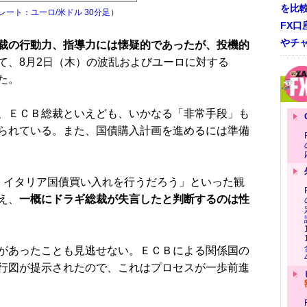
を比
レート：ユーロ/米ドル 30分足
）
FX口
やチ
裁の行動力、指導力には懐疑的であったが、投機的
て、8月2日（木）の波乱およびユーロに対する
た。
、ＥＣＢ総裁といえども、いかなる「非常手段」も
られている。また、国債購入計画を進めるには準備
イタリア国債買い入れを行うだろう」といった観
え、
一概にドラギ総裁が失言したと判断するのは性
があったことも見逃せない。ＥＣＢによる関係国の
行図が提示されたので、これはプロセスが一歩前進