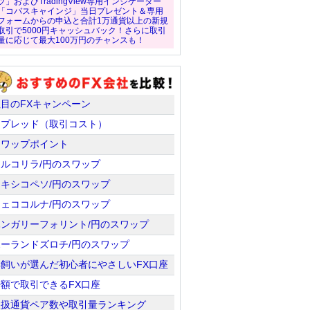
ツ」およびTradingView専用インジケーター
「コバスキャインジ」当日プレゼント＆専用
フォームからの申込と合計1万通貨以上の新規
取引で5000円キャッシュバック！さらに取引
量に応じて最大100万円のチャンスも！
注目のFXキャンペーン
スプレッド（取引コスト）
スワップポイント
トルコリラ/円のスワップ
メキシコペソ/円のスワップ
チェココルナ/円のスワップ
ハンガリーフォリント/円のスワップ
ポーランドズロチ/円のスワップ
羊飼いが選んだ初心者にやさしいFX口座
少額で取引できるFX口座
取扱通貨ペア数や取引量ランキング