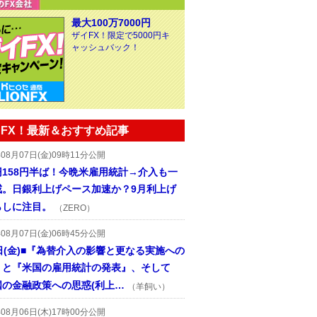
最大100万7000円
ザイFX！限定で5000円キ
ャッシュバック！
FX！最新＆おすすめ記事
年08月07日(金)09時11分公開
円158円半ば！今晩米雇用統計→介入も一
戒。日銀利上げペース加速か？9月利上げ
らしに注目。
（ZERO）
年08月07日(金)06時45分公開
日(金)■『為替介入の影響と更なる実施への
』と『米国の雇用統計の発表』、そして
国の金融政策への思惑(利上…
（羊飼い）
年08月06日(木)17時00分公開