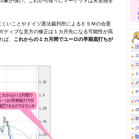
印象が強い。これから徐々にマーケットは失望感を
くいことやドイツ憲法裁判所によるＥＳＭの合憲
ガティブな見方の修正は１カ月先になる可能性が高
れば、
これからの１カ月間でユーロの早期底打ちが