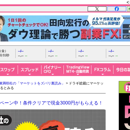
日（金）
--/--
--/--
--/--
--/--
分32秒
--.--
--
--.--
--
--.--
--
--.--
--
陳満咲杜の「マーケットをズバリ裏読み」
> ドラギ総裁にマーケッ
るとみる
ペーン中！条件クリアで現金3000円がもらえる！