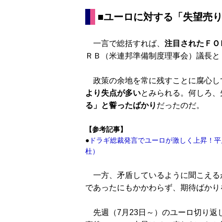
■ユーロに対する「失望売
一言で総括すれば、
注目されたＦＯ
ＲＢ（米連邦準備制度理事会）議長と
政策の余地を常に残すことに腐心し
より失点が多い
とみられる。何しろ、
る」と誓ったばかり
だったのだ。
【参考記事】
●
ドラギ総裁発言でユーロが激しく上昇！平
杜）
一方、矛盾しているように聞こえる
であったにもかかわらず、期待ばかり
先週（7月23日～）のユーロ切り返