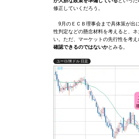
が大胆な政策を準備している
といった
修正していくだろう。
9月のＥＣＢ理事会まで具体策が出に
性判定などの懸念材料を考えると、ネ
い。ただ、マーケットの先行性を考え
確認できるのではないか
とみる。
ユーロ/米ドル 日足