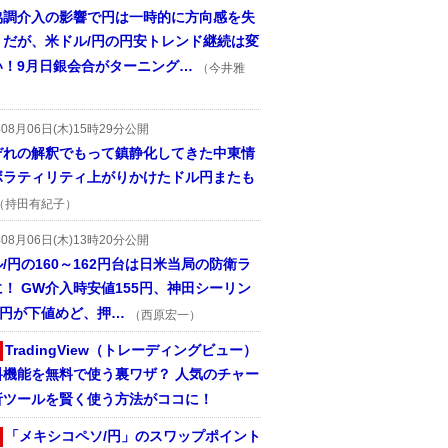
協調介入の影響で円は一時的に方向感を失
うだが、米ドル/円の円安トレンド継続は変
い！9月日銀会合がターニング…
（今井雅
年08月06日(木)15時29分公開
ぞれの解釈でもって鎮静化してきた中東情
ボラティリティ上がりかけたドル円またも
（持田有紀子）
年08月06日(木)13時20分公開
/円の160～162円台は日米当局の防衛ラ
！ GW介入時安値155円、神田シーリン
2円が下値めど、押…
（西原宏一）
TradingView（トレーディングビュー）
料機能を無料で使う裏ワザ？ 人気のチャー
析ツールを賢く使う方法がココに！
「メキシコペソ/円」のスワップポイント