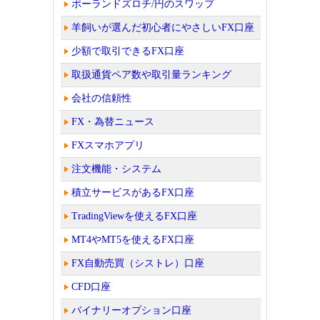
ポーランドズロチ/円のスワップ
羊飼いが選んだ初心者にやさしいFX口座
少額で取引できるFX口座
取扱通貨ペア数や取引量ランキング
会社の信頼性
FX・為替ニュース
FXスマホアプリ
注文機能・システム
積立サービスがあるFX口座
TradingViewを使えるFX口座
MT4やMT5を使えるFX口座
FX自動売買（シストレ）口座
CFD口座
バイナリーオプション口座