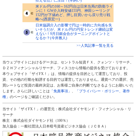
控える点』に注目！(羊飼い)
米ドル/円の160～162円台は日米当局の防衛ライ
ンに！ GW介入時安値155円、神田シーリング
152円が下値めど、押し目買いから戻り売り戦
略へ(西原宏一)
日米協調介入の影響で円は一時的に方向感を失
いそうだが、米ドル/円の円安トレンド継続は変
えない！9月日銀会合がターニングポイントと
なるか？(今井雅人)
>>人気記事一覧を見る
当ウェブサイトにおけるデータは、セントラル短資ＦＸ、クォンツ・リサーチ、
ＤＺＨフィナンシャルリサーチ、フィスコから情報の提供を受けております。
本ウェブサイト「ザイFX！」は、情報の提供を目的として運営しており、投
資、その他の行動を勧誘する目的では運営しておりません。通貨ペアの選択、売
買レートなど投資の最終決定は、お客様ご自身の判断でなさるようにお願いいた
します。さらに詳しいことは
「免責事項」
、
「プライバシー・ポリシー、著作
権」
のページをご確認ください。
当サイト「ザイFX！」の運営元：株式会社ダイヤモンド・フィナンシャル・リ
サーチ
株主：株式会社ダイヤモンド社（100％）
加入協会：一般社団法人日本暗号資産ビジネス協会（ＪＣＢＡ）