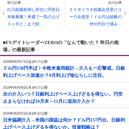
前の記事
次の記事
白川総裁前倒し辞任に円安日
ＥＣＢドラギ総裁会見受けユ
本株暴騰！来週で一気の上げ
ーロ全面安！ドル円は蚊帳の
３ヶ月どこまで続…
外93円台で揉み…
■FXデイトレーダーZEROの「なんで動いた？ 昨日の相
場」の最新記事
2026年08月07日(金)09:11公開
ドル円158円半ば！今晩米雇用統計→介入も一応警戒。日銀
利上げペース加速か？9月利上げ地ならしに注目。
2026年08月06日(木)09:21公開
次の介入いつ？日銀利上げペース上げざるを得ない。円安
止まらなければ10月末～11月に追加介入か？
2026年08月05日(水)09:42公開
日米協調介入→米国の国益は何か？ドル円157円台。日銀利
上げペース上げざるを得ないか。投資戦略は？