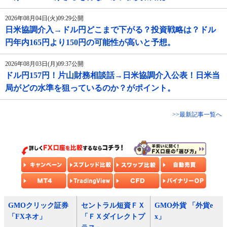
2026年08月04日(火)09:29公開
日米協調介入→ドル円どこまで下がる？投資戦略は？ドル
円年内165円より150円の可能性が高いと予想。
2026年08月03日(月)09:37公開
ドル円157円！片山財務相談話→日米協調介入公表！日米当
局がどの水準を狙っているのか？がポイント。
>>最新記事一覧へ
GMOクリック証券
セントラル短資ＦＸ
GMO外貨 「外貨e
「FXネオ」
「ＦＸダイレクトプ
x」