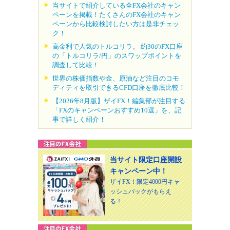
当サイトで紹介している全FX会社のキャン
ペーンを掲載！たくさんのFX会社のキャン
ペーンから比較検討したい方は是非チェッ
ク！
高金利で人気のトルコリラ。 約30のFX口座
の「トルコリラ/円」のスワップポイントを
調査して比較！
世界の株価指数や金、原油など注目のコモ
ディティを取引できるCFD口座を徹底比較！
【2026年8月版】ザイFX！編集部が注目する
「FXのキャンペーンおすすめ10選」を、記
事で詳しく紹介！
当サイト限定口座開設
キャンペーン中！
ザイFX！限定4000円キャ
ッシュバックがもらえ
る！