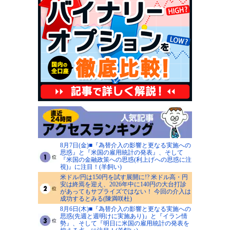
8月7日(金)■『為替介入の影響と更なる実施への
思惑』と『米国の雇用統計の発表』、そして
『米国の金融政策への思惑(利上げへの思惑に注
視)』に注目！(羊飼い)
米ドル/円は150円を試す展開に!? 米ドル高・円
安は終焉を迎え、2026年中に140円の大台打診
があってもサプライズではない！ 今回の介入は
成功するとみる(陳満咲杜)
8月6日(木)■『為替介入の影響と更なる実施への
思惑(先週と週明けに実施あり)』と『イラン情
勢』、そして『明日に米国の雇用統計の発表を