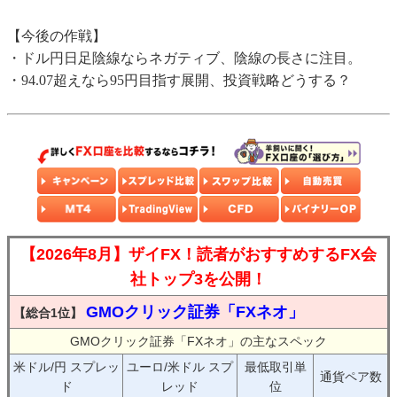
【今後の作戦】
・ドル円日足陰線ならネガティブ、陰線の長さに注目。
・94.07超えなら95円目指す展開、投資戦略どうする？
【2026年8月】ザイFX！読者がおすすめするFX会
社トップ3を公開！
GMOクリック証券「FXネオ」
【総合1位】
GMOクリック証券「FXネオ」の主なスペック
米ドル/円 スプレッ
ユーロ/米ドル スプ
最低取引単
通貨ペア数
ド
レッド
位