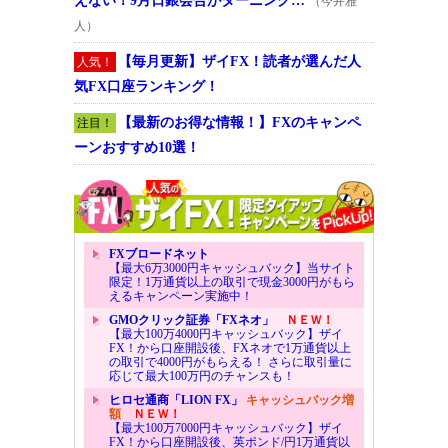
えない！9月日銀会合がターニング…
（今井雅
人）
【毎月更新】ザイFX！読者が選んだ人
人気！
気FX口座ランキング！
【最新のお得な情報！】FXのキャンペ
注目！
ーンおすすめ10選！
FXブロードネット
【最大6万3000円キャッシュバック】当サイト
限定！1万通貨以上の取引で現金3000円がもら
えるキャンペーン実施中！
GMOクリック証券「FXネオ」
ＮＥＷ！
【最大100万4000円キャッシュバック】ザイ
FX！から口座開設後、FXネオで1万通貨以上
の取引で4000円がもらえる！ さらに取引量に
応じて最大100万円のチャンスも！
ヒロセ通商「LION FX」
キャッシュバック増
額
ＮＥＷ！
【最大100万7000円キャッシュバック】ザイ
FX！から口座開設後、英ポンド/円1万通貨以