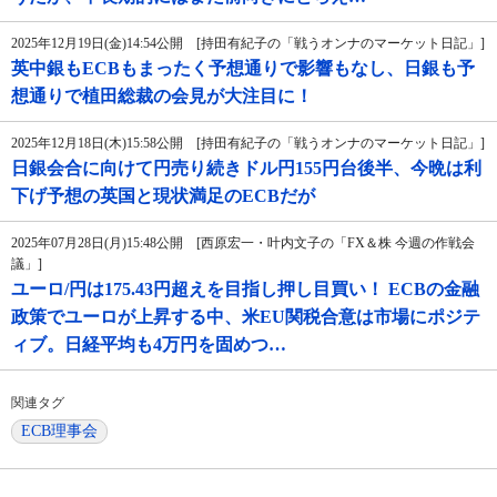
2025年12月19日(金)14:54公開 [持田有紀子の「戦うオンナのマーケット日記」]
英中銀もECBもまったく予想通りで影響もなし、日銀も予
想通りで植田総裁の会見が大注目に！
2025年12月18日(木)15:58公開 [持田有紀子の「戦うオンナのマーケット日記」]
日銀会合に向けて円売り続きドル円155円台後半、今晩は利
下げ予想の英国と現状満足のECBだが
2025年07月28日(月)15:48公開 [西原宏一・叶内文子の「FX＆株 今週の作戦会
議」]
ユーロ/円は175.43円超えを目指し押し目買い！ ECBの金融
政策でユーロが上昇する中、米EU関税合意は市場にポジテ
ィブ。日経平均も4万円を固めつ…
関連タグ
ECB理事会