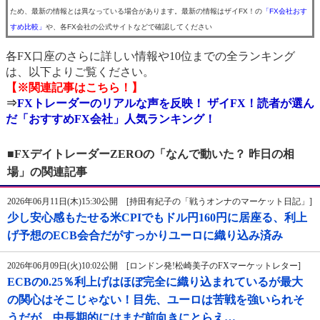
ため、最新の情報とは異なっている場合があります。最新の情報はザイFX！の
「FX会社おす
すめ比較」
や、各FX会社の公式サイトなどで確認してください
各FX口座のさらに詳しい情報や10位までの全ランキング
は、以下よりご覧ください。
【※関連記事はこちら！】
⇒
FXトレーダーのリアルな声を反映！ ザイFX！読者が選ん
だ「おすすめFX会社」人気ランキング！
■FXデイトレーダーZEROの「なんで動いた？ 昨日の相
場」の関連記事
2026年06月11日(木)15:30公開 [持田有紀子の「戦うオンナのマーケット日記」]
少し安心感もたせる米CPIでもドル円160円に居座る、利上
げ予想のECB会合だがすっかりユーロに織り込み済み
2026年06月09日(火)10:02公開 [ロンドン発!松崎美子のFXマーケットレター]
ECBの0.25％利上げはほぼ完全に織り込まれているが最大
の関心はそこじゃない！目先、ユーロは苦戦を強いられそ
うだが、中長期的にはまだ前向きにとらえ…