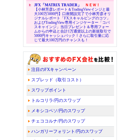
JFX「MATRIX TRADER」
ＮＥＷ！
【小林芳彦レポート＆TradingViewインジと最
大100万5000円】口座開設完了で小林芳彦オリ
ジナルレポート「FXスキャルピングのコツ」
およびTradingView専用インジケーター「コバ
スキャインジ」当日プレゼント＆専用フォー
ムからの申込と合計1万通貨以上の新規取引で
5000円キャッシュバック！さらに取引量に応
じて最大100万円のチャンスも！
注目のFXキャンペーン
スプレッド（取引コスト）
スワップポイント
トルコリラ/円のスワップ
メキシコペソ/円のスワップ
チェココルナ/円のスワップ
ハンガリーフォリント/円のスワップ