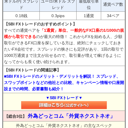
米ドル/円 スプレッ
ユーロ/米ドル スプ
最低取引単
通貨ペア数
ド
レッド
位
0.18銭
0.3pips
1通貨
34ペア
【SBI FXトレードのおすすめポイント】
すべての通貨ペアを
「1通貨」単位、一般的なFX口座の1/1000の規
模から取引できる
のが最大の特徴！ これからFXを始める人、少額
取引ができるFX口座を探している方は、絶対にチェックしておき
たいFX会社です。スプレッドの狭さにも定評があり、1回の取引で
1000万通貨まで注文が出せるので、取引量が増えて稼げるように
なってからも長く使い続けられます。
【SBI FXトレードの関連記事】
■SBI FXトレードのメリット・デメリットを解説！ スプレッド、
スワップポイントなどの他社との比較、キャンペーン情報や口座開
設までの時間、必要書類も紹介！
▼SBI FXトレード▼
外為どっとコム「外貨ネクストネオ」
【総合3位】
外為どっとコム「外貨ネクストネオ」の主なスペック