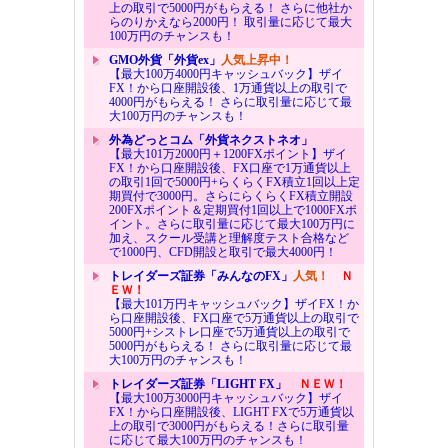
上の取引で5000円がもらえる！ さらに他社か
らのりかえなら2000円！ 取引量に応じて最大
100万円のチャンスも！
GMO外貨「外貨ex」
人気上昇中！
【最大100万4000円キャッシュバック】ザイ
FX！から口座開設後、1万通貨以上の取引で
4000円がもらえる！ さらに取引量に応じて最
大100万円のチャンスも！
外為どっとコム「外貨ネクストネオ」
【最大101万2000円＋1200FXポイント】ザイ
FX！から口座開設後、FX口座で1万通貨以上
の取引1回で5000円+らくらくFX積立1回以上定
期買付で3000円。さらにらくらくFX積立開設
200FXポイント＆定期買付1回以上で1000FXポ
イント。さらに取引量に応じて最大100万円に
加え、スクール受講と理解度テスト合格など
で1000円、CFD開設と取引で最大4000円！
トレイダーズ証券「みんなのFX」
人気！
Ｎ
ＥＷ！
【最大101万円キャッシュバック】ザイFX！か
ら口座開設後、FX口座で5万通貨以上の取引で
5000円+シストレ口座で5万通貨以上の取引で
5000円がもらえる！ さらに取引量に応じて最
大100万円のチャンスも！
トレイダーズ証券「LIGHT FX」
ＮＥＷ！
【最大100万3000円キャッシュバック】ザイ
FX！から口座開設後、LIGHT FXで5万通貨以
上の取引で3000円がもらえる！さらに取引量
に応じて最大100万円のチャンスも！