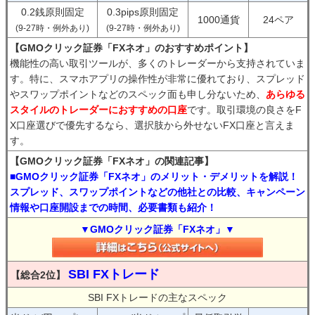
0.2銭原則固定
0.3pips原則固定
1000通貨
24ペア
(9-27時・例外あり)
(9-27時・例外あり)
【GMOクリック証券「FXネオ」のおすすめポイント】
機能性の高い取引ツールが、多くのトレーダーから支持されていま
す。特に、スマホアプリの操作性が非常に優れており、スプレッド
やスワップポイントなどのスペック面も申し分ないため、
あらゆる
スタイルのトレーダーにおすすめの口座
です。取引環境の良さをF
X口座選びで優先するなら、選択肢から外せないFX口座と言えま
す。
【GMOクリック証券「FXネオ」の関連記事】
■GMOクリック証券「FXネオ」のメリット・デメリットを解説！
スプレッド、スワップポイントなどの他社との比較、キャンペーン
情報や口座開設までの時間、必要書類も紹介！
▼GMOクリック証券「FXネオ」▼
SBI FXトレード
【総合2位】
SBI FXトレードの主なスペック