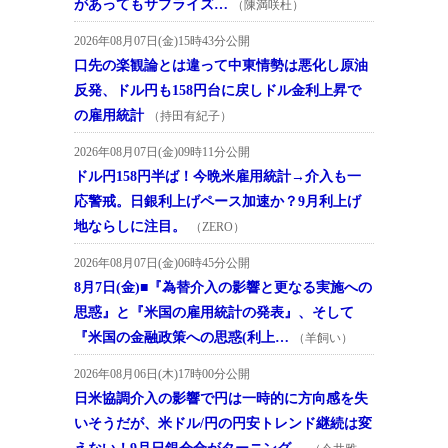
があってもサプライズ…
（陳満咲杜）
2026年08月07日(金)15時43分公開
口先の楽観論とは違って中東情勢は悪化し原油
反発、ドル円も158円台に戻しドル金利上昇で
の雇用統計
（持田有紀子）
2026年08月07日(金)09時11分公開
ドル円158円半ば！今晩米雇用統計→介入も一
応警戒。日銀利上げペース加速か？9月利上げ
地ならしに注目。
（ZERO）
2026年08月07日(金)06時45分公開
8月7日(金)■『為替介入の影響と更なる実施への
思惑』と『米国の雇用統計の発表』、そして
『米国の金融政策への思惑(利上…
（羊飼い）
2026年08月06日(木)17時00分公開
日米協調介入の影響で円は一時的に方向感を失
いそうだが、米ドル/円の円安トレンド継続は変