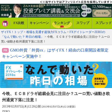
FX比較
キャンペーン
ランキング
スワップ
スプレッド
ザイFX！トップ
>
相場を見通す超強力FXコラム
>
FXデイトレーダーZEROの
「なんで動いた？ 昨日の相場」
> 今晩、ＥＣＢドラギ総裁会見に注目か？ユーロ
荒い値動き欧州通貨下落に注意！
GMO外貨「外貨ex」はザイFX！経由の口座開設者限定
キャンペーン実施中！
今晩、ＥＣＢドラギ総裁会見に注目か？
ユーロ荒い値動き欧
州通貨下落に注意！
2013年02月07日(木)12:20公開
[2013年02月07日(木)12:20更新]
ZERO