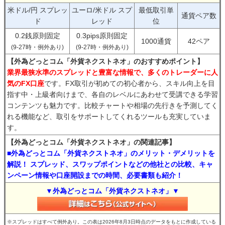
米ドル/円 スプレッ
ユーロ/米ドル スプ
最低取引単
通貨ペア数
ド
レッド
位
0.2銭原則固定
0.3pips原則固定
1000通貨
42ペア
(9-27時・例外あり)
(9-27時・例外あり)
【外為どっとコム「外貨ネクストネオ」のおすすめポイント】
業界最狭水準のスプレッドと豊富な情報で、多くのトレーダーに人
気のFX口座
です。FX取引が初めての初心者から、スキル向上を目
指す中・上級者向けまで、各自のレベルにあわせて受講できる学習
コンテンツも魅力です。比較チャートや相場の先行きを予測してく
れる機能など、取引をサポートしてくれるツールも充実していま
す。
【外為どっとコム「外貨ネクストネオ」の関連記事】
■外為どっとコム「外貨ネクストネオ」のメリット・デメリットを
解説！ スプレッド、スワップポイントなどの他社との比較、キャ
ンペーン情報や口座開設までの時間、必要書類も紹介！
▼外為どっとコム「外貨ネクストネオ」▼
※スプレッドはすべて例外あり。この表は2026年8月3日時点のデータをもとに作成している