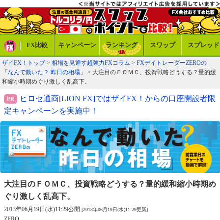
FX比較
キャンペーン
ランキング
スワップ
スプレッド
ザイFX！トップ
>
相場を見通す超強力FXコラム
>
FXデイトレーダーZEROの
「なんで動いた？ 昨日の相場」
> 大注目のＦＯＭＣ、投資戦略どうする？量的緩
和縮小時期めぐり激しく乱高下。
ヒロセ通商[LION FX]ではザイFX！からの口座開設者限
定キャンペーンを実施中！
大注目のＦＯＭＣ、投資戦略どうする？
量的緩和縮小時期め
ぐり激しく乱高下。
2013年06月19日(水)11:29公開
[2013年06月19日(水)11:29更新]
ZERO