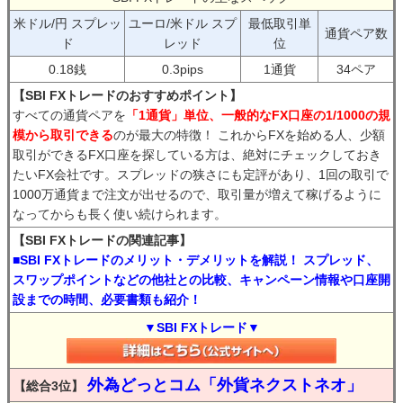
米ドル/円 スプレッ
ユーロ/米ドル スプ
最低取引単
通貨ペア数
ド
レッド
位
0.18銭
0.3pips
1通貨
34ペア
【SBI FXトレードのおすすめポイント】
すべての通貨ペアを
「1通貨」単位、一般的なFX口座の1/1000の規
模から取引できる
のが最大の特徴！ これからFXを始める人、少額
取引ができるFX口座を探している方は、絶対にチェックしておき
たいFX会社です。スプレッドの狭さにも定評があり、1回の取引で
1000万通貨まで注文が出せるので、取引量が増えて稼げるように
なってからも長く使い続けられます。
【SBI FXトレードの関連記事】
■SBI FXトレードのメリット・デメリットを解説！ スプレッド、
スワップポイントなどの他社との比較、キャンペーン情報や口座開
設までの時間、必要書類も紹介！
▼SBI FXトレード▼
外為どっとコム「外貨ネクストネオ」
【総合3位】