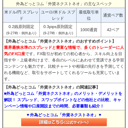
外為どっとコム「外貨ネクストネオ」の主なスペック
米ドル/円 スプレッ
ユーロ/米ドル スプ
最低取引単
通貨ペア数
ド
レッド
位
0.2銭原則固定
0.3pips原則固定
1000通貨
42ペア
(9-27時・例外あり)
(9-27時・例外あり)
【外為どっとコム「外貨ネクストネオ」のおすすめポイント】
業界最狭水準のスプレッドと豊富な情報で、多くのトレーダーに人
気のFX口座
です。FX取引が初めての初心者から、スキル向上を目
指す中・上級者向けまで、各自のレベルにあわせて受講できる学習
コンテンツも魅力です。比較チャートや相場の先行きを予測してく
れる機能など、取引をサポートしてくれるツールも充実していま
す。
【外為どっとコム「外貨ネクストネオ」の関連記事】
■外為どっとコム「外貨ネクストネオ」のメリット・デメリットを
解説！ スプレッド、スワップポイントなどの他社との比較、キャ
ンペーン情報や口座開設までの時間、必要書類も紹介！
▼外為どっとコム「外貨ネクストネオ」▼