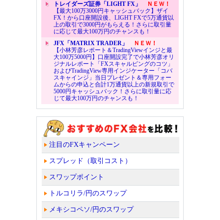
トレイダーズ証券「LIGHT FX」
ＮＥＷ！
【最大100万3000円キャッシュバック】ザイ
FX！から口座開設後、LIGHT FXで5万通貨以
上の取引で3000円がもらえる！さらに取引量
に応じて最大100万円のチャンスも！
JFX「MATRIX TRADER」
ＮＥＷ！
【小林芳彦レポート＆TradingViewインジと最
大100万5000円】口座開設完了で小林芳彦オリ
ジナルレポート「FXスキャルピングのコツ」
およびTradingView専用インジケーター「コバ
スキャインジ」当日プレゼント＆専用フォー
ムからの申込と合計1万通貨以上の新規取引で
5000円キャッシュバック！さらに取引量に応
じて最大100万円のチャンスも！
注目のFXキャンペーン
スプレッド（取引コスト）
スワップポイント
トルコリラ/円のスワップ
メキシコペソ/円のスワップ