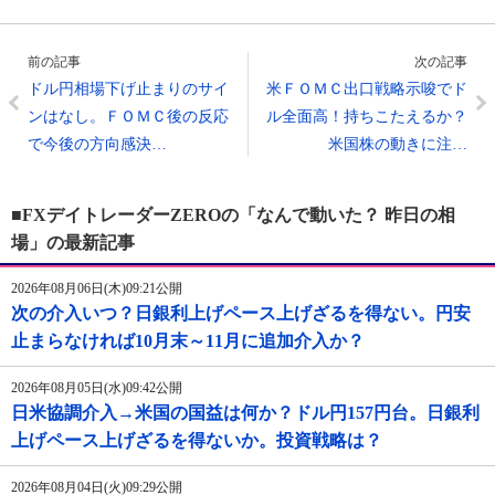
前の記事
次の記事
ドル円相場下げ止まりのサイ
米ＦＯＭＣ出口戦略示唆でド
ンはなし。ＦＯＭＣ後の反応
ル全面高！持ちこたえるか？
で今後の方向感決…
米国株の動きに注…
■FXデイトレーダーZEROの「なんで動いた？ 昨日の相
場」の最新記事
2026年08月06日(木)09:21公開
次の介入いつ？日銀利上げペース上げざるを得ない。円安
止まらなければ10月末～11月に追加介入か？
2026年08月05日(水)09:42公開
日米協調介入→米国の国益は何か？ドル円157円台。日銀利
上げペース上げざるを得ないか。投資戦略は？
2026年08月04日(火)09:29公開