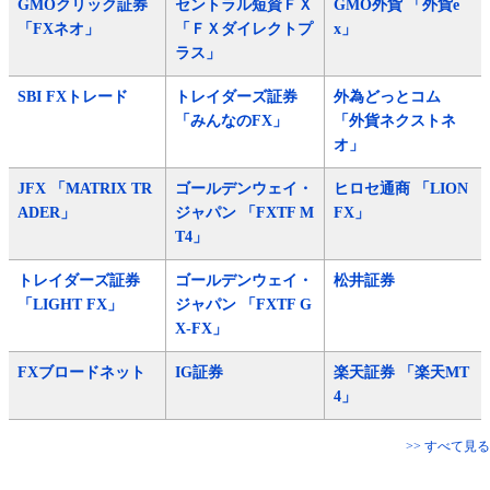
GMOクリック証券
セントラル短資ＦＸ
GMO外貨 「外貨e
「FXネオ」
「ＦＸダイレクトプ
x」
ラス」
SBI FXトレード
トレイダーズ証券
外為どっとコム
「みんなのFX」
「外貨ネクストネ
オ」
JFX 「MATRIX TR
ゴールデンウェイ・
ヒロセ通商 「LION
ADER」
ジャパン 「FXTF M
FX」
T4」
トレイダーズ証券
ゴールデンウェイ・
松井証券
「LIGHT FX」
ジャパン 「FXTF G
X-FX」
FXブロードネット
IG証券
楽天証券 「楽天MT
4」
>> すべて見る