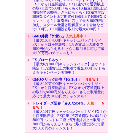
FX！から口座開設後、FX口座で1万通貨以上
の取引1回で5000円+らくらくFX積立1回以上定
期買付で3000円。さらにらくらくFX積立開設
200FXポイント＆定期買付1回以上で1000FXポ
イント。さらに取引量に応じて最大100万円に
加え、スクール受講と理解度テスト合格など
で1000円、CFD開設と取引で最大4000円！
GMO外貨「外貨ex」
人気上昇中！
【最大100万4000円キャッシュバック】ザイ
FX！から口座開設後、1万通貨以上の取引で
4000円がもらえる！ さらに取引量に応じて最
大100万円のチャンスも！
FXブロードネット
【最大6万3000円キャッシュバック】当サイト
限定！1万通貨以上の取引で現金3000円がもら
えるキャンペーン実施中！
GMOクリック証券「FXネオ」
ＮＥＷ！
【最大100万4000円キャッシュバック】ザイ
FX！から口座開設後、FXネオで1万通貨以上
の取引で4000円がもらえる！ さらに取引量に
応じて最大100万円のチャンスも！
トレイダーズ証券「みんなのFX」
人気！
Ｎ
ＥＷ！
【最大101万円キャッシュバック】ザイFX！か
ら口座開設後、FX口座で5万通貨以上の取引で
5000円+シストレ口座で5万通貨以上の取引で
5000円がもらえる！ さらに取引量に応じて最
大100万円のチャンスも！