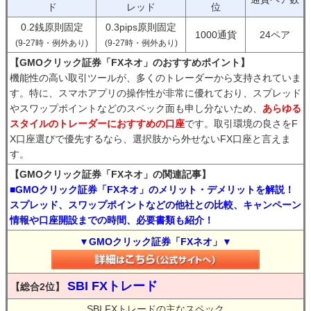
ド
レッド
位
0.2銭原則固定
0.3pips原則固定
1000通貨
24ペア
(9-27時・例外あり)
(9-27時・例外あり)
【GMOクリック証券「FXネオ」のおすすめポイント】
機能性の高い取引ツールが、多くのトレーダーから支持されていま
す。特に、スマホアプリの操作性が非常に優れており、スプレッド
やスワップポイントなどのスペック面も申し分ないため、
あらゆる
スタイルのトレーダーにおすすめの口座
です。取引環境の良さをF
X口座選びで優先するなら、選択肢から外せないFX口座と言えま
す。
【GMOクリック証券「FXネオ」の関連記事】
■GMOクリック証券「FXネオ」のメリット・デメリットを解説！
スプレッド、スワップポイントなどの他社との比較、キャンペーン
情報や口座開設までの時間、必要書類も紹介！
▼GMOクリック証券「FXネオ」▼
SBI FXトレード
【総合2位】
SBI FXトレードの主なスペック