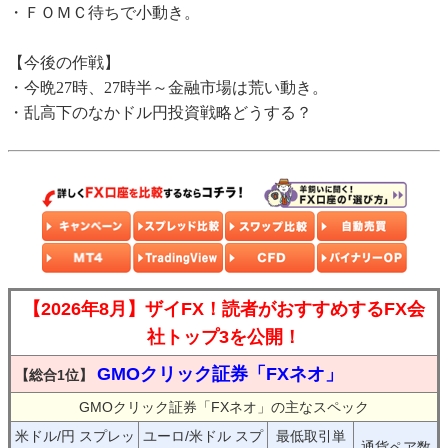
・ＦＯＭＣ待ちで小動き。
【今後の作戦】
・今晩27時、27時半～金融市場は荒い動き。
・乱高下のなかドル円投資戦略どうする？
【2026年8月】ザイFX！読者がおすすめするFX会
社トップ3を公開！
GMOクリック証券「FXネオ」
【総合1位】
GMOクリック証券「FXネオ」の主なスペック
米ドル/円 スプレッ
ユーロ/米ドル スプ
最低取引単
通貨ペア数