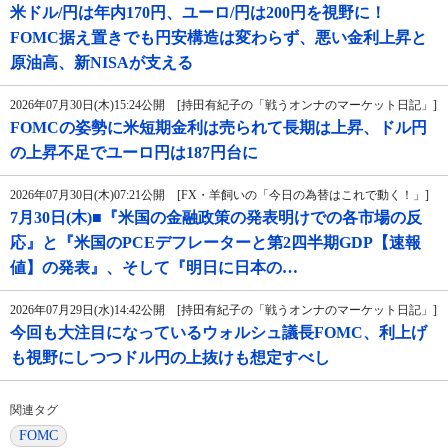
米ドル/円は年内170円、ユーロ/円は200円を視野に！
FOMC据え置きでも円安構造は変わらず、悪い金利上昇と
原油高、新NISAが支える
2026年07月30日(木)15:24公開 [持田有紀子の「戦うオンナのマーケット日記」]
FOMCの姿勢に米短期金利は売られて長期は上昇、ドル円
の上昇不足でユーロ円は187円台に
2026年07月30日(木)07:21公開 [FX・羊飼いの「今日の為替はこれで動く！」]
7月30日(木)■『米国の金融政策の発表明けでの各市場の反
応』と『米国のPCEデフレーターと第2四半期GDP【速報
値】の発表』、そして『明日に日本の…
2026年07月29日(水)14:42公開 [持田有紀子の「戦うオンナのマーケット日記」]
今回も大注目になっているウォルシュ議長FOMC、利上げ
も視野にしつつドル円の上抜けも想定すべし
関連タグ
FOMC