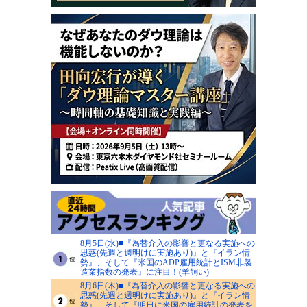
8月5日(水)■『為替介入の影響と更なる実施への
思惑(先週と週明けに実施あり)』と『イラン情
勢』、そして『米国のADP雇用統計とISM非製
造業指数の発表』に注目！(羊飼い)
8月6日(木)■『為替介入の影響と更なる実施への
思惑(先週と週明けに実施あり)』と『イラン情
勢』、そして『明日に米国の雇用統計の発表を