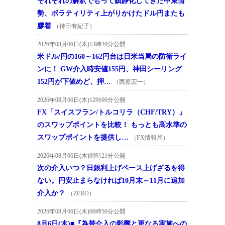
それぞれの解釈でもって鎮静化してきた中東情
勢、ボラティリティ上がりかけたドル円またも
膠着
（持田有紀子）
2026年08月06日(木)13時20分公開
米ドル/円の160～162円台は日米当局の防衛ライ
ンに！ GW介入時安値155円、神田シーリング
152円が下値めど、押…
（西原宏一）
2026年08月06日(木)12時00分公開
FX「スイスフラン/トルコリラ（CHF/TRY）」
のスワップポイントを比較！ もっとも高水準の
スワップポイントを提供し…
（FX情報局）
2026年08月06日(木)09時21分公開
次の介入いつ？日銀利上げペース上げざるを得
ない。円安止まらなければ10月末～11月に追加
介入か？
（ZERO）
2026年08月06日(木)06時50分公開
8月6日(木)■『為替介入の影響と更なる実施への