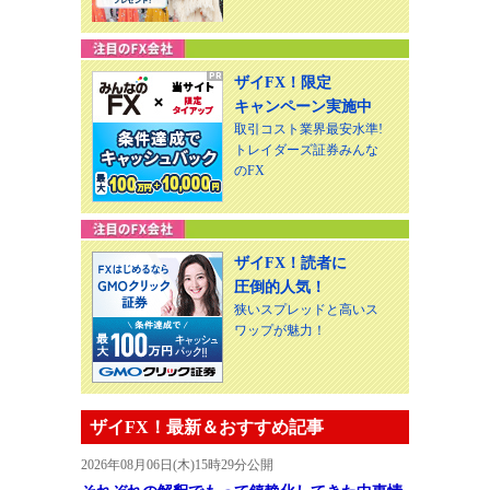
ザイFX！限定
キャンペーン実施中
取引コスト業界最安水準!
トレイダーズ証券みんな
のFX
ザイFX！読者に
圧倒的人気！
狭いスプレッドと高いス
ワップが魅力！
ザイFX！最新＆おすすめ記事
2026年08月06日(木)15時29分公開