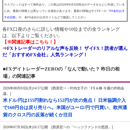
※スプレッドはすべて例外あり。この表は2026年8月3日時点のデータをもとに作成している
ため、最新の情報とは異なっている場合があります。最新の情報はザイFX！の
「FX会社おす
すめ比較」
や、各FX会社の公式サイトなどで確認してください
各FX口座のさらに詳しい情報や10位までの全ランキング
は、以下よりご覧ください。
【※関連記事はこちら！】
⇒
FXトレーダーのリアルな声を反映！ ザイFX！読者が選ん
だ「おすすめFX会社」人気ランキング！
■FXデイトレーダーZEROの「なんで動いた？ 昨日の相
場」の関連記事
2026年08月03日(月)14:57公開 [西原宏一・叶内文子の「FX＆株 今週の作戦会
議」]
米ドル/円は155円割れなら152円が次の焦点！ 日米協調介入
で160円台は戻り売りへ。米国がユーロ/円で円買い、欧州通
貨のクロス円の反落が続くか注目
2026年07月30日(木)16:17公開 [西原宏一の「ヘッジファンドの思惑」]