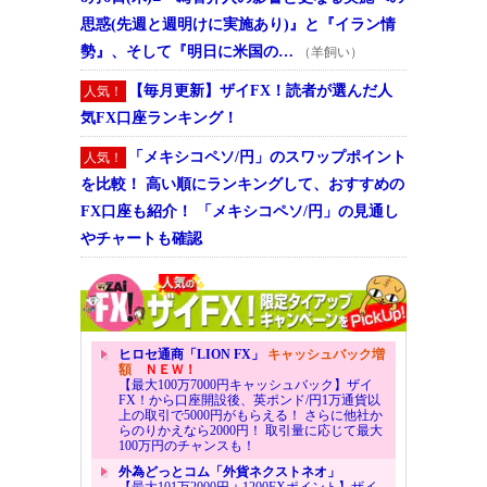
思惑(先週と週明けに実施あり)』と『イラン情
勢』、そして『明日に米国の…
（羊飼い）
【毎月更新】ザイFX！読者が選んだ人
人気！
気FX口座ランキング！
「メキシコペソ/円」のスワップポイント
人気！
を比較！ 高い順にランキングして、おすすめの
FX口座も紹介！ 「メキシコペソ/円」の見通し
やチャートも確認
ヒロセ通商「LION FX」
キャッシュバック増
額
ＮＥＷ！
【最大100万7000円キャッシュバック】ザイ
FX！から口座開設後、英ポンド/円1万通貨以
上の取引で5000円がもらえる！ さらに他社か
らのりかえなら2000円！ 取引量に応じて最大
100万円のチャンスも！
外為どっとコム「外貨ネクストネオ」
【最大101万2000円＋1200FXポイント】ザイ