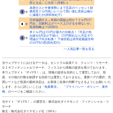
控える点』に注目！(羊飼い)
為替介入と中東情勢にまで言及のベッセント財
務長官ドル円高いレベルで買い進む意欲は確か
に減退だが(持田有紀子)
日米協調介入→米国の国益は何か？ドル円157
円台。日銀利上げペース上げざるを得ないか。
投資戦略は？(ZERO)
米ドル/円は155円が最大の分岐点！ 7月足の包
み線を8月足が下抜け、155円割れなら月足ダウ
理論が下向き転換！ 下値目処は高市総裁誕生時
の147円の窓(田向宏行)
>>人気記事一覧を見る
当ウェブサイトにおけるデータは、セントラル短資ＦＸ、クォンツ・リサーチ、
ＤＺＨフィナンシャルリサーチ、フィスコから情報の提供を受けております。
本ウェブサイト「ザイFX！」は、情報の提供を目的として運営しており、投
資、その他の行動を勧誘する目的では運営しておりません。通貨ペアの選択、売
買レートなど投資の最終決定は、お客様ご自身の判断でなさるようにお願いいた
します。さらに詳しいことは
「免責事項」
、
「プライバシー・ポリシー、著作
権」
のページをご確認ください。
当サイト「ザイFX！」の運営元：株式会社ダイヤモンド・フィナンシャル・リ
サーチ
株主：株式会社ダイヤモンド社（100％）