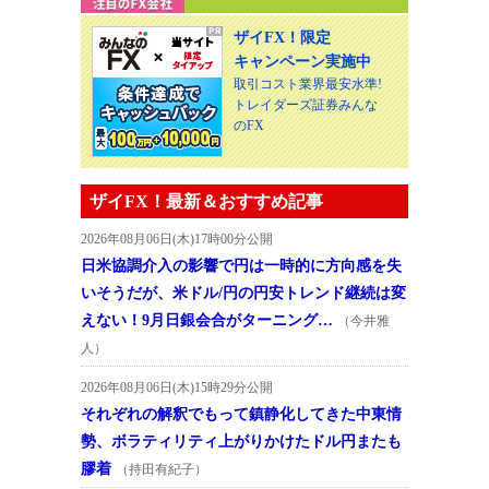
ザイFX！限定
キャンペーン実施中
取引コスト業界最安水準!
トレイダーズ証券みんな
のFX
ザイFX！最新＆おすすめ記事
2026年08月06日(木)17時00分公開
日米協調介入の影響で円は一時的に方向感を失
いそうだが、米ドル/円の円安トレンド継続は変
えない！9月日銀会合がターニング…
（今井雅
人）
2026年08月06日(木)15時29分公開
それぞれの解釈でもって鎮静化してきた中東情
勢、ボラティリティ上がりかけたドル円またも
膠着
（持田有紀子）