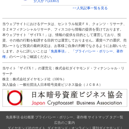
介入か？(ZERO)
>>人気記事一覧を見る
当ウェブサイトにおけるデータは、セントラル短資ＦＸ、クォンツ・リサーチ、
ＤＺＨフィナンシャルリサーチ、フィスコから情報の提供を受けております。
本ウェブサイト「ザイFX！」は、情報の提供を目的として運営しており、投
資、その他の行動を勧誘する目的では運営しておりません。通貨ペアの選択、売
買レートなど投資の最終決定は、お客様ご自身の判断でなさるようにお願いいた
します。さらに詳しいことは
「免責事項」
、
「プライバシー・ポリシー、著作
権」
のページをご確認ください。
当サイト「ザイFX！」の運営元：株式会社ダイヤモンド・フィナンシャル・リ
サーチ
株主：株式会社ダイヤモンド社（100％）
加入協会：一般社団法人日本暗号資産ビジネス協会（ＪＣＢＡ）
免責事項
会社概要
プライバシー・ポリシー、著作権
サイトマップ
タグ一覧
広告のご案内
ダイヤモンド社のサイト
ダイヤモンド・オンライン
|
週刊ダイヤモンド
|