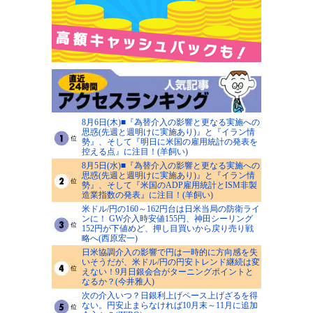
8月6日(木)■『為替介入の影響と更なる実施への
思惑(先週と週明けに実施あり)』と『イラン情
勢』、そして『明日に米国の雇用統計の発表を
控える点』に注目！(羊飼い)
8月5日(水)■『為替介入の影響と更なる実施への
思惑(先週と週明けに実施あり)』と『イラン情
勢』、そして『米国のADP雇用統計とISM非製
造業指数の発表』に注目！(羊飼い)
米ドル/円の160～162円台は日米当局の防衛ライ
ンに！ GW介入時安値155円、神田シーリング
152円が下値めど、押し目買いから戻り売り戦
略へ(西原宏一)
日米協調介入の影響で円は一時的に方向感を失
いそうだが、米ドル/円の円安トレンド継続は変
えない！9月日銀会合がターニングポイントと
なるか？(今井雅人)
次の介入いつ？日銀利上げペース上げざるを得
ない。円安止まらなければ10月末～11月に追加