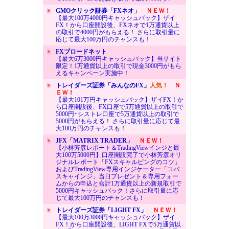
GMOクリック証券「FXネオ」
ＮＥＷ！
【最大100万4000円キャッシュバック】ザイ
FX！から口座開設後、FXネオで1万通貨以上
の取引で4000円がもらえる！ さらに取引量に
応じて最大100万円のチャンスも！
FXブロードネット
【最大6万3000円キャッシュバック】当サイト
限定！1万通貨以上の取引で現金3000円がもら
えるキャンペーン実施中！
トレイダーズ証券「みんなのFX」
人気！
Ｎ
ＥＷ！
【最大101万円キャッシュバック】ザイFX！か
ら口座開設後、FX口座で5万通貨以上の取引で
5000円+シストレ口座で5万通貨以上の取引で
5000円がもらえる！ さらに取引量に応じて最
大100万円のチャンスも！
JFX「MATRIX TRADER」
ＮＥＷ！
【小林芳彦レポート＆TradingViewインジと最
大100万5000円】口座開設完了で小林芳彦オリ
ジナルレポート「FXスキャルピングのコツ」
およびTradingView専用インジケーター「コバ
スキャインジ」当日プレゼント＆専用フォー
ムからの申込と合計1万通貨以上の新規取引で
5000円キャッシュバック！さらに取引量に応
じて最大100万円のチャンスも！
トレイダーズ証券「LIGHT FX」
ＮＥＷ！
【最大100万3000円キャッシュバック】ザイ
FX！から口座開設後、LIGHT FXで5万通貨以