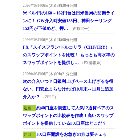
2026年08月06日(木)13時20分公開
米ドル/円の160～162円台は日米当局の防衛ライ
ンに！ GW介入時安値155円、神田シーリング
152円が下値めど、押…
（西原宏一）
2026年08月06日(木)12時00分公開
FX「スイスフラン/トルコリラ（CHF/TRY）」
のスワップポイントを比較！ もっとも高水準の
スワップポイントを提供し…
（FX情報局）
2026年08月06日(木)09時21分公開
次の介入いつ？日銀利上げペース上げざるを得
ない。円安止まらなければ10月末～11月に追加
介入か？
（ZERO）
約40口座を調査して人気12通貨ペアのス
注目！
ワップポイントの比較表を作成！高いスワップ
ポイントを提供しているFX口座はどこだ？
FX口座開設をお急ぎの方は要チェッ
注目！