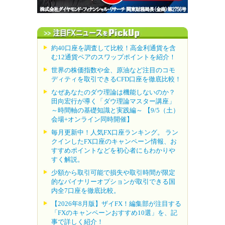
約40口座を調査して比較！高金利通貨を含
む12通貨ペアのスワップポイントを紹介！
世界の株価指数や金、原油など注目のコモ
ディティを取引できるCFD口座を徹底比較！
なぜあなたのダウ理論は機能しないのか？
田向宏行が導く「ダウ理論マスター講座」
～時間軸の基礎知識と実践編～ 【9/5（土）
会場+オンライン同時開催】
毎月更新中！人気FX口座ランキング。 ラン
クインしたFX口座のキャンペーン情報、お
すすめポイントなどを初心者にもわかりや
すく解説。
少額から取引可能で損失や取引時間が限定
的なバイナリーオプションが取引できる国
内全7口座を徹底比較。
【2026年8月版】ザイFX！編集部が注目する
「FXのキャンペーンおすすめ10選」を、記
事で詳しく紹介！