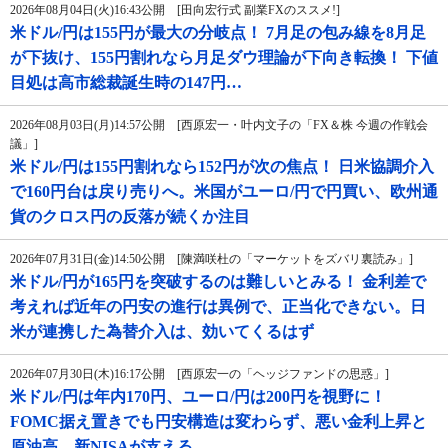
2026年08月04日(火)16:43公開 [田向宏行式 副業FXのススメ!]
米ドル/円は155円が最大の分岐点！ 7月足の包み線を8月足
が下抜け、155円割れなら月足ダウ理論が下向き転換！ 下値
目処は高市総裁誕生時の147円…
2026年08月03日(月)14:57公開 [西原宏一・叶内文子の「FX＆株 今週の作戦会
議」]
米ドル/円は155円割れなら152円が次の焦点！ 日米協調介入
で160円台は戻り売りへ。米国がユーロ/円で円買い、欧州通
貨のクロス円の反落が続くか注目
2026年07月31日(金)14:50公開 [陳満咲杜の「マーケットをズバリ裏読み」]
米ドル/円が165円を突破するのは難しいとみる！ 金利差で
考えれば近年の円安の進行は異例で、正当化できない。日
米が連携した為替介入は、効いてくるはず
2026年07月30日(木)16:17公開 [西原宏一の「ヘッジファンドの思惑」]
米ドル/円は年内170円、ユーロ/円は200円を視野に！
FOMC据え置きでも円安構造は変わらず、悪い金利上昇と
原油高、新NISAが支える