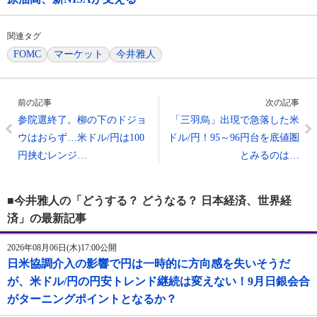
関連タグ
FOMC
マーケット
今井雅人
前の記事
次の記事
参院選終了。柳の下のドジョ
「三羽烏」出現で急落した米
ウはおらず…米ドル/円は100
ドル/円！95～96円台を底値圏
円挟むレンジ…
とみるのは…
■今井雅人の「どうする？ どうなる？ 日本経済、世界経
済」の最新記事
2026年08月06日(木)17:00公開
日米協調介入の影響で円は一時的に方向感を失いそうだ
が、米ドル/円の円安トレンド継続は変えない！9月日銀会合
がターニングポイントとなるか？