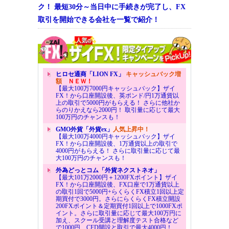
ク！ 最短30分～当日中に手続きが完了し、FX
取引を開始できる会社を一覧で紹介！
ヒロセ通商「LION FX」
キャッシュバック増
額
ＮＥＷ！
【最大100万7000円キャッシュバック】ザイ
FX！から口座開設後、英ポンド/円1万通貨以
上の取引で5000円がもらえる！ さらに他社か
らのりかえなら2000円！ 取引量に応じて最大
100万円のチャンスも！
GMO外貨「外貨ex」
人気上昇中！
【最大100万4000円キャッシュバック】ザイ
FX！から口座開設後、1万通貨以上の取引で
4000円がもらえる！ さらに取引量に応じて最
大100万円のチャンスも！
外為どっとコム「外貨ネクストネオ」
【最大101万2000円＋1200FXポイント】ザイ
FX！から口座開設後、FX口座で1万通貨以上
の取引1回で5000円+らくらくFX積立1回以上定
期買付で3000円。さらにらくらくFX積立開設
200FXポイント＆定期買付1回以上で1000FXポ
イント。さらに取引量に応じて最大100万円に
加え、スクール受講と理解度テスト合格など
で1000円、CFD開設と取引で最大4000円！