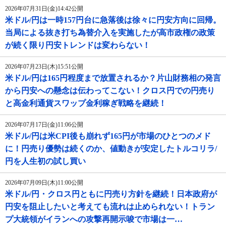
2026年07月31日(金)14:42公開
米ドル/円は一時157円台に急落後は徐々に円安方向に回帰。
当局による抜き打ち為替介入を実施したが高市政権の政策
が続く限り円安トレンドは変わらない！
2026年07月23日(木)15:51公開
米ドル/円は165円程度まで放置されるか？片山財務相の発言
から円安への懸念は伝わってこない！クロス円での円売り
と高金利通貨スワップ金利稼ぎ戦略を継続！
2026年07月17日(金)11:06公開
米ドル/円は米CPI後も崩れず165円が市場のひとつのメド
に！円売り優勢は続くのか、値動きが安定したトルコリラ/
円を人生初の試し買い
2026年07月09日(木)11:00公開
米ドル/円・クロス円ともに円売り方針を継続！日本政府が
円安を阻止したいと考えても流れは止められない！トラン
プ大統領がイランへの攻撃再開示唆で市場は一…