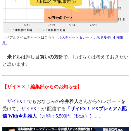
（リアルタイムチャートはこちら →
FXチャート＆レート：米ドル/円 ４時間
足
）
米ドルは押し目買いの方針
で、しばらくは考えておきたい
と思います。
【ザイＦＸ！編集部からのお知らせ】
ザイFX！
でもおなじみの
今井雅人
さんからのレポートを
受けて、
ザイFX！
が 配信する
「ザイFX！ FXプレミアム配
信 With今井雅人
（月額：5,500円（税込）
）」
。