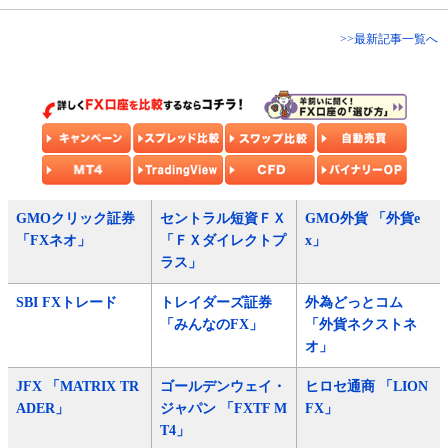
>>最新記事一覧へ
GMOクリック証券
セントラル短資ＦＸ
GMO外貨 「外貨e
「FXネオ」
「ＦＸダイレクトプ
x」
ラス」
SBI FXトレード
トレイダーズ証券
外為どっとコム
「みんなのFX」
「外貨ネクストネ
オ」
JFX 「MATRIX TR
ゴールデンウェイ・
ヒロセ通商 「LION
ADER」
ジャパン 「FXTF M
FX」
T4」