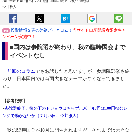
2013年08月01日(木)17:33公開
[2013年08月01日(木)17:33更新]
今井雅人
投資情報充実の外為どっとコム！
当サイト口座開設者限定キャ
ンペーン実施中！
■国内は参院選が終わり、秋の臨時国会まで
イベントなし
前回のコラム
でもお話したと思いますが、参議院選挙も終
わり、日本国内では当面大きなテーマがなくなってきまし
た。
【参考記事】
●
参院選終了。柳の下のドジョウはおらず…米ドル/円は100円挟むレ
ンジで動かないか（７月25日、今井雅人）
秋の臨時国会が10月に開催されますが、それまでは大きな