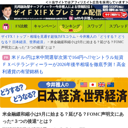
FX比較
キャンペーン
ランキング
スワップ
スプレッド
ザイFX！トップ
>
相場を見通す超強力FXコラム
>
今井雅人の「どうする？ どう
なる？ 日本経済、世界経済」
> 米金融緩和縮小は9月に始まる？延びる？FOMC
声明文にあった“３つの後退”とは？
米ドル/円は米中間選挙次第で164円へ!?セントラル短資
ＦＸベテランディーラーが2026年後半相場を徹底予測！高金
利通貨の有望銘柄も
米金融緩和縮小は9月に始まる？延びる？
FOMC声明文にあ
った“３つの後退”とは？