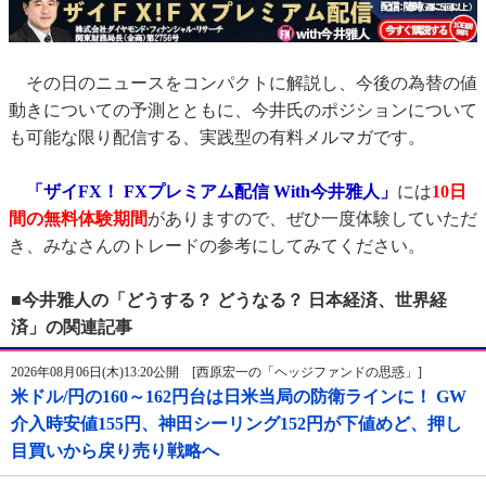
その日のニュースをコンパクトに解説し、今後の為替の値
動きについての予測とともに、今井氏のポジションについて
も可能な限り配信する、実践型の有料メルマガです。
「ザイFX！ FXプレミアム配信 With今井雅人」
には
10日
間の無料体験期間
がありますので、ぜひ一度体験していただ
き、みなさんのトレードの参考にしてみてください。
■今井雅人の「どうする？ どうなる？ 日本経済、世界経
済」の関連記事
2026年08月06日(木)13:20公開 [西原宏一の「ヘッジファンドの思惑」]
米ドル/円の160～162円台は日米当局の防衛ラインに！ GW
介入時安値155円、神田シーリング152円が下値めど、押し
目買いから戻り売り戦略へ