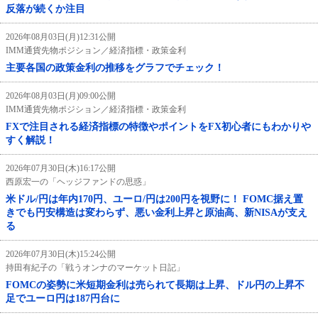
反落が続くか注目
2026年08月03日(月)12:31公開
IMM通貨先物ポジション／経済指標・政策金利
主要各国の政策金利の推移をグラフでチェック！
2026年08月03日(月)09:00公開
IMM通貨先物ポジション／経済指標・政策金利
FXで注目される経済指標の特徴やポイントをFX初心者にもわかりや
すく解説！
2026年07月30日(木)16:17公開
西原宏一の「ヘッジファンドの思惑」
米ドル/円は年内170円、ユーロ/円は200円を視野に！ FOMC据え置
きでも円安構造は変わらず、悪い金利上昇と原油高、新NISAが支え
る
2026年07月30日(木)15:24公開
持田有紀子の「戦うオンナのマーケット日記」
FOMCの姿勢に米短期金利は売られて長期は上昇、ドル円の上昇不
足でユーロ円は187円台に