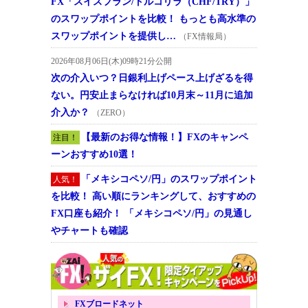
FX「スイスフラン/トルコリラ（CHF/TRY）」
のスワップポイントを比較！ もっとも高水準の
スワップポイントを提供し…
（FX情報局）
2026年08月06日(木)09時21分公開
次の介入いつ？日銀利上げペース上げざるを得
ない。円安止まらなければ10月末～11月に追加
介入か？
（ZERO）
【最新のお得な情報！】FXのキャンペ
注目！
ーンおすすめ10選！
「メキシコペソ/円」のスワップポイント
人気！
を比較！ 高い順にランキングして、おすすめの
FX口座も紹介！ 「メキシコペソ/円」の見通し
やチャートも確認
FXブロードネット