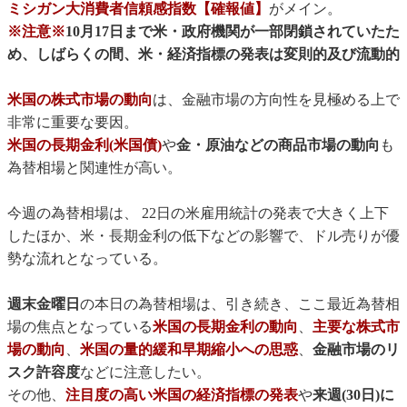
ミシガン大消費者信頼感指数【確報値】
がメイン。
※注意※
10月17日まで米・政府機関が一部閉鎖されていたた
め、しばらくの間、米・経済指標の発表は変則的及び流動的
米国の株式市場の動向
は、金融市場の方向性を見極める上で
非常に重要な要因。
米国の長期金利(米国債)
や
金・原油などの商品市場の動向
も
為替相場と関連性が高い。
今週の為替相場は、 22日の米雇用統計の発表で大きく上下
したほか、米・長期金利の低下などの影響で、ドル売りが優
勢な流れとなっている。
週末金曜日
の本日の為替相場は、引き続き、ここ最近為替相
場の焦点となっている
米国の長期金利の動向
、
主要な株式市
場の動向
、
米国の量的緩和早期縮小への思惑
、
金融市場のリ
スク許容度
などに注意したい。
その他、
注目度の高い米国の経済指標の発表
や
来週(30日)に