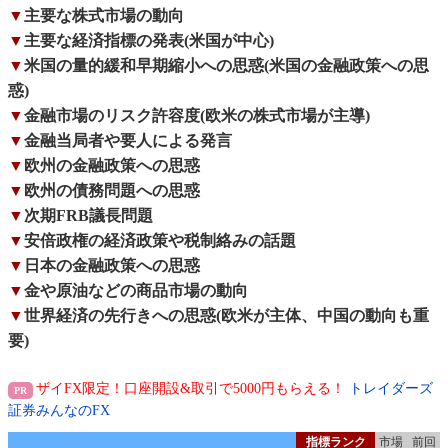
▼
主要な株式市場の動向
▼
主要な経済指標の発表(米国が中心)
▼
米国の量的緩和早期縮小への思惑(米国の金融政策への思
惑)
▼
金融市場のリスク許容度(欧米の株式市場が主導)
▼
金融当局者や要人による発言
▼
欧州の金融政策への思惑
▼
欧州の債務問題への思惑
▼
次期FRB議長問題
▼
安倍政権の経済政策や税制絡みの話題
▼
日本の金融政策への思惑
▼
金や原油などの商品市場の動向
▼
世界経済の先行きへの思惑(欧米が主体、中国の動向も重
要)
ザイFX限定！口座開設&取引で5000円もらえる！
トレイダーズ
証券みんなのFX
指標ランク
市場
前回