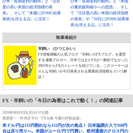
び米・長期金利の動向』と『注目
び米・長期金利の動向』と『米国
度の高い米国の経済指標の発
の量的緩和縮小への思惑』、そし
表』、そして『来週に[FOMC結果
て『注目度の高い米国の経済指標
発表]を控える点』に注目！
の発表』や『30日に[FOMC結果発
表]を控える点』に注目！
執筆者紹介
羊飼い （ひつじかい）
FX情報満載の人気ブログ「羊飼いのFXブログ」を運営
する凄腕ブロガー。日本ではまだFXが一般的でなかった
2001年からFXのトレードを続けている。このコーナーは
そんな羊飼いが今日発表される重要経済指標をズバリ解
説！
FX・羊飼いの「今日の為替はこれで動く！」の関連記事
2026年08月03日(月)14:57公開
西原宏一・叶内文子の「FX＆株 今週の作戦会議」
米ドル/円は155円割れなら152円が次の焦点！ 日米協調介入で160円
台は戻り売りへ。米国がユーロ/円で円買い、欧州通貨のクロス円の