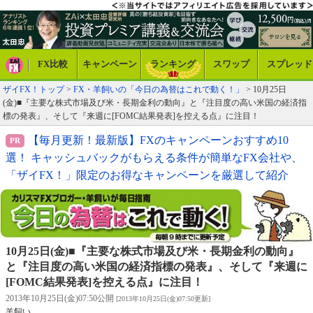
FX比較
キャンペーン
ランキング
スワップ
スプレッド
ザイFX！トップ
>
FX・羊飼いの「今日の為替はこれで動く！」
> 10月25日
(金)■『主要な株式市場及び米・長期金利の動向』と『注目度の高い米国の経済指
標の発表』、そして『来週に[FOMC結果発表]を控える点』に注目！
【毎月更新！最新版】FXのキャンペーンおすすめ10
選！ キャッシュバックがもらえる条件が簡単なFX会社や、
「ザイFX！」限定のお得なキャンペーンを厳選して紹介
10月25日(金)■『主要な株式市場及び米・長期金利の動向』
と『注目度の高い米国の経済指標の発表』、そして『来週に
[FOMC結果発表]を控える点』に注目！
2013年10月25日(金)07:50公開
[2013年10月25日(金)07:50更新]
羊飼い