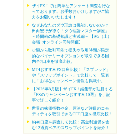
ザイFX！では簡単なアンケート調査を行な
っております。お手数おかけしますがご協
力をお願いいたします！
なぜあなたのダウ理論は機能しないのか？
田向宏行が導く「ダウ理論マスター講座」
～時間軸の基礎知識と実践編～ 【9/5（土）
会場+オンライン同時開催】
少額から取引可能で損失や取引時間が限定
的なバイナリーオプションが取引できる国
内全7口座を徹底比較。
MT4おすすめFX口座比較！「スプレッド」
や「スワップポイント」で比較して一覧表
に！お得なキャンペーン情報も掲載中。
【2026年8月版】ザイFX！編集部が注目する
「FXのキャンペーンおすすめ10選」を、記
事で詳しく紹介！
世界の株価指数や金、原油など注目のコモ
ディティを取引できるCFD口座を徹底比較！
約40口座を調査して比較！高金利通貨を含
む12通貨ペアのスワップポイントを紹介！