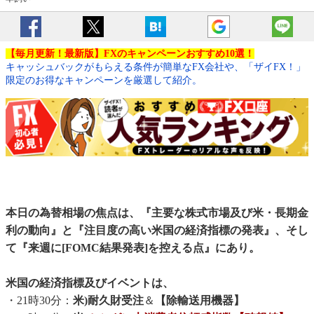
【毎月更新！最新版】FXのキャンペーンおすすめ10選！
キャッシュバックがもらえる条件が簡単なFX会社や、「ザイFX！」
限定のお得なキャンペーンを厳選して紹介。
本日の為替相場の焦点は、『主要な株式市場及び米・長期金
利の動向』と『注目度の高い米国の経済指標の発表』、そし
て『来週に[FOMC結果発表]を控える点』にあり。
米国の経済指標及びイベントは、
・21時30分：
米)耐久財受注
＆
【除輸送用機器】