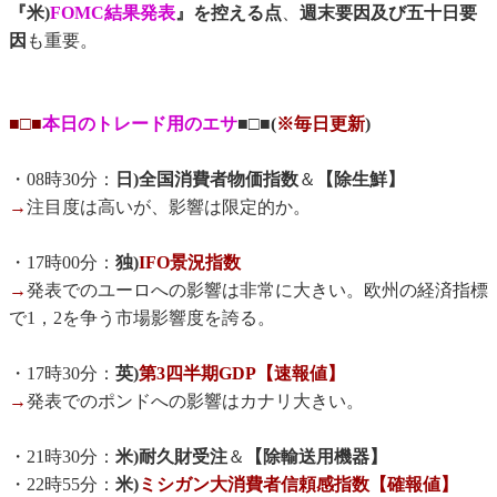
『米)
FOMC結果発表
』を控える点
、
週末要因及び五十日要
因
も重要。
■□■
本日のトレード用のエサ
■□■(
※毎日更新
)
・08時30分：
日)全国消費者物価指数
＆
【除生鮮】
→
注目度は高いが、影響は限定的か。
・17時00分：
独)
IFO景況指数
→
発表でのユーロへの影響は非常に大きい。欧州の経済指標
で1，2を争う市場影響度を誇る。
・17時30分：
英)
第3四半期GDP【速報値】
→
発表でのポンドへの影響はカナリ大きい。
・21時30分：
米)耐久財受注
＆
【除輸送用機器】
・22時55分：
米)
ミシガン大消費者信頼感指数【確報値】