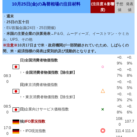
10月25日(金)の為替相場の注目材料
(注目度＆影響
予想
発表
度)
値
値
・
週末
・
25日の五十日
・EU首脳会議(24日・25日開催)
・
米国の主要企業の決算発表
→P＆G、ムーディーズ、イーストマン・ケミカ
ル、UPS、その他
※注意※
10月17日まで米・政府機関が一部閉鎖されていたため、しばらくの
間、米・経済指標の発表は変則的及び流動的となります。
+0.
+0.
日)全国消費者物価指数
9%
9%
○
+0.
+0.
↑・全国消費者物価指数【除生鮮】
7%
8%
08:3
0
+0.
+0.
日)
東京消費者物価指数
5%
5%
△
+0.
+0.
↑・
東京消費者物価指数【除生鮮】
3%
2%
08:5
+0.
+0.
×
日)
企業向けサービス価格指数
0
8%
6%
108.
独)
IFO景況指数
107.7
0
17:0
◎
↑・
IFO現況指数
111.4
111.4
0