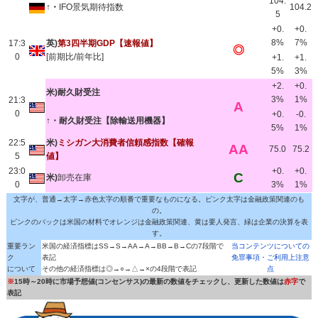
104.
↑・
IFO景気期待指数
104.2
5
+0.
+0.
8%
7%
17:3
英)
第3四半期GDP【速報値】
◎
0
[前期比/前年比]
+1.
+1.
5%
3%
+2.
+0.
米)耐久財受注
3%
1%
21:3
A
0
+0.
-0.
↑・耐久財受注【除輸送用機器】
5%
1%
22:5
米)
ミシガン大消費者信頼感指数【確報
AA
75.0
75.2
5
値】
23:0
+0.
+0.
C
米)
卸売在庫
0
3%
1%
文字が、普通→太字→赤色太字の順番で重要なものになる。ピンク太字は金融政策関連のも
の。
ピンクのバックは米国の材料でオレンジは金融政策関連、黄は要人発言、緑は企業の決算を表
す。
重要ラン
米国の経済指標はSS→S→AA→A→BB→B→Cの7段階で
当コンテンツについての
ク
表記
免罪事項・ご利用上注意
について
その他の経済指標は◎→○→△→×の4段階で表記
点
※
15時～20時に市場予想値(コンセンサス)の最新の数値をチェックし、更新した数値は
赤字
で
表記