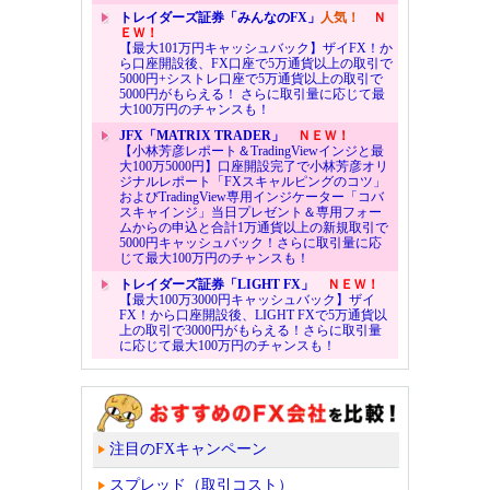
トレイダーズ証券「みんなのFX」
人気！
Ｎ
ＥＷ！
【最大101万円キャッシュバック】ザイFX！か
ら口座開設後、FX口座で5万通貨以上の取引で
5000円+シストレ口座で5万通貨以上の取引で
5000円がもらえる！ さらに取引量に応じて最
大100万円のチャンスも！
JFX「MATRIX TRADER」
ＮＥＷ！
【小林芳彦レポート＆TradingViewインジと最
大100万5000円】口座開設完了で小林芳彦オリ
ジナルレポート「FXスキャルピングのコツ」
およびTradingView専用インジケーター「コバ
スキャインジ」当日プレゼント＆専用フォー
ムからの申込と合計1万通貨以上の新規取引で
5000円キャッシュバック！さらに取引量に応
じて最大100万円のチャンスも！
トレイダーズ証券「LIGHT FX」
ＮＥＷ！
【最大100万3000円キャッシュバック】ザイ
FX！から口座開設後、LIGHT FXで5万通貨以
上の取引で3000円がもらえる！さらに取引量
に応じて最大100万円のチャンスも！
注目のFXキャンペーン
スプレッド（取引コスト）