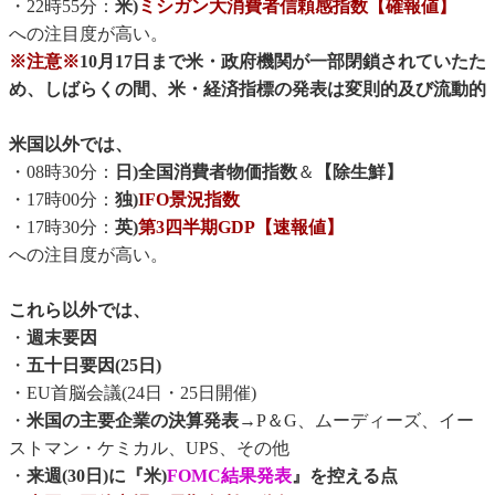
・22時55分：
米)
ミシガン大消費者信頼感指数【確報値】
への注目度が高い。
※注意※
10月17日まで米・政府機関が一部閉鎖されていたた
め、しばらくの間、米・経済指標の発表は変則的及び流動的
米国以外では、
・08時30分：
日)全国消費者物価指数
＆
【除生鮮】
・17時00分：
独)
IFO景況指数
・17時30分：
英)
第3四半期GDP【速報値】
への注目度が高い。
これら以外では、
・
週末要因
・
五十日要因(25日)
・EU首脳会議(24日・25日開催)
・
米国の主要企業の決算発表
→P＆G、ムーディーズ、イー
ストマン・ケミカル、UPS、その他
・
来週(30日)に『米)
FOMC結果発表
』を控える点