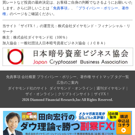
買レートなど投資の最終決定は、お客様ご自身の判断でなさるようにお願いいた
します。さらに詳しいことは
「免責事項」
、
「プライバシー・ポリシー、著作
権」
のページをご確認ください。
当サイト「ザイFX！」の運営元：株式会社ダイヤモンド・フィナンシャル・リ
サーチ
株主：株式会社ダイヤモンド社（100％）
加入協会：一般社団法人日本暗号資産ビジネス協会（ＪＣＢＡ）
免責事項
会社概要
プライバシー・ポリシー、著作権
サイトマップ
タグ一覧
広告のご案内
ダイヤモンド社のサイト
ダイヤモンド・オンライン
|
週刊ダイヤモンド
|
ザイ・オンライン
|
クリプトインサイト
|
ザイFX！
2026 Diamond Financial Research,Inc All Rights Reserved.