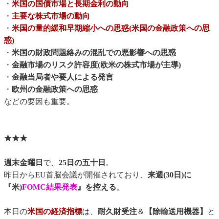
・
米国の国債市場と長期金利の動向
・
主要な株式市場の動向
・
米国の量的緩和早期縮小への思惑(米国の金融政策への思
惑)
・
米国の財政問題絡みの混乱での悪影響への思惑
・
金融市場のリスク許容度(欧米の株式市場が主導)
・
金融当局者や要人による発言
・
欧州の金融政策への思惑
などの要因も重要。
★★★
週末金曜日
で、
25日の五十日
。
昨日からEU首脳会議が開催されており、
来週(30日)に
『米)
FOMC結果発表
』を控える
。
本日の
米国の経済指標
は、
耐久財受注
＆
【除輸送用機器】
と