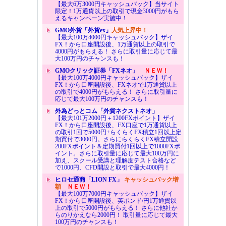
【最大6万3000円キャッシュバック】当サイト
限定！1万通貨以上の取引で現金3000円がもら
えるキャンペーン実施中！
GMO外貨「外貨ex」
人気上昇中！
【最大100万4000円キャッシュバック】ザイ
FX！から口座開設後、1万通貨以上の取引で
4000円がもらえる！ さらに取引量に応じて最
大100万円のチャンスも！
GMOクリック証券「FXネオ」
ＮＥＷ！
【最大100万4000円キャッシュバック】ザイ
FX！から口座開設後、FXネオで1万通貨以上
の取引で4000円がもらえる！ さらに取引量に
応じて最大100万円のチャンスも！
外為どっとコム「外貨ネクストネオ」
【最大101万2000円＋1200FXポイント】ザイ
FX！から口座開設後、FX口座で1万通貨以上
の取引1回で5000円+らくらくFX積立1回以上定
期買付で3000円。さらにらくらくFX積立開設
200FXポイント＆定期買付1回以上で1000FXポ
イント。さらに取引量に応じて最大100万円に
加え、スクール受講と理解度テスト合格など
で1000円、CFD開設と取引で最大4000円！
ヒロセ通商「LION FX」
キャッシュバック増
額
ＮＥＷ！
【最大100万7000円キャッシュバック】ザイ
FX！から口座開設後、英ポンド/円1万通貨以
上の取引で5000円がもらえる！ さらに他社か
らのりかえなら2000円！ 取引量に応じて最大
100万円のチャンスも！