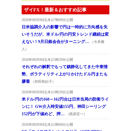
ザイFX！最新＆おすすめ記事
2026年08月06日(木)17時00分公開
日米協調介入の影響で円は一時的に方向感を失
いそうだが、米ドル/円の円安トレンド継続は変
えない！9月日銀会合がターニング…
（今井雅
人）
2026年08月06日(木)15時29分公開
それぞれの解釈でもって鎮静化してきた中東情
勢、ボラティリティ上がりかけたドル円またも
膠着
（持田有紀子）
2026年08月06日(木)13時20分公開
米ドル/円の160～162円台は日米当局の防衛ライ
ンに！ GW介入時安値155円、神田シーリング
152円が下値めど、押…
（西原宏一）
2026年08月06日(木)12時00分公開