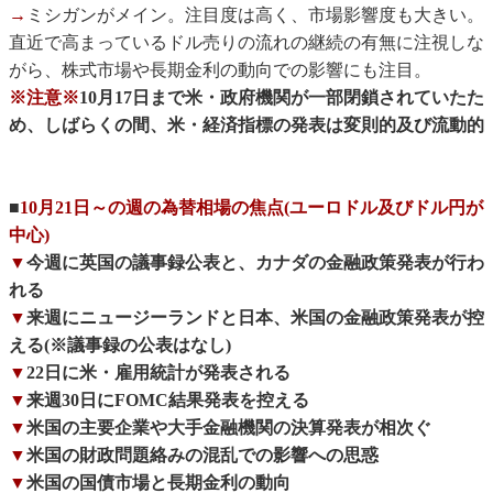
→
ミシガンがメイン。注目度は高く、市場影響度も大きい。
直近で高まっているドル売りの流れの継続の有無に注視しな
がら、株式市場や長期金利の動向での影響にも注目。
※注意※
10月17日まで米・政府機関が一部閉鎖されていたた
め、しばらくの間、米・経済指標の発表は変則的及び流動的
■
10月21日～の週の為替相場の焦点(ユーロドル及びドル円が
中心)
▼
今週に英国の議事録公表と、カナダの金融政策発表が行わ
れる
▼
来週にニュージーランドと日本、米国の金融政策発表が控
える(※議事録の公表はなし)
▼
22日に米・雇用統計が発表される
▼
来週30日にFOMC結果発表を控える
▼
米国の主要企業や大手金融機関の決算発表が相次ぐ
▼
米国の財政問題絡みの混乱での影響への思惑
▼
米国の国債市場と長期金利の動向