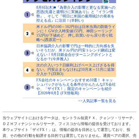
8月6日(木)■『為替介入の影響と更なる実施への
思惑(先週と週明けに実施あり)』と『イラン情
勢』、そして『明日に米国の雇用統計の発表を
控える点』に注目！(羊飼い)
米ドル/円の160～162円台は日米当局の防衛ライ
ンに！ GW介入時安値155円、神田シーリング
152円が下値めど、押し目買いから戻り売り戦
略へ(西原宏一)
日米協調介入の影響で円は一時的に方向感を失
いそうだが、米ドル/円の円安トレンド継続は変
えない！9月日銀会合がターニングポイントと
なるか？(今井雅人)
次の介入いつ？日銀利上げペース上げざるを得
ない。円安止まらなければ10月末～11月に追加
介入か？(ZERO)
FX会社のキャンペーンおすすめ10選！ キャッ
シュバックがもらえる条件がかんたんなFX会社
や、「ザイFX！」限定のキャンペーンを紹介
【2026年8月】(FX情報局)
>>人気記事一覧を見る
当ウェブサイトにおけるデータは、セントラル短資ＦＸ、クォンツ・リサーチ、
ＤＺＨフィナンシャルリサーチ、フィスコから情報の提供を受けております。
本ウェブサイト「ザイFX！」は、情報の提供を目的として運営しており、投
資、その他の行動を勧誘する目的では運営しておりません。通貨ペアの選択、売