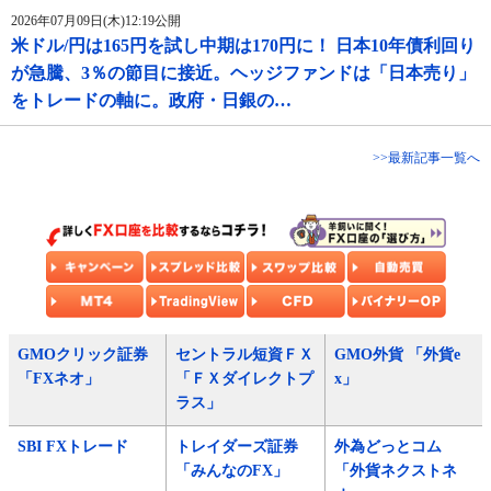
2026年07月09日(木)12:19公開
米ドル/円は165円を試し中期は170円に！ 日本10年債利回り
が急騰、3％の節目に接近。ヘッジファンドは「日本売り」
をトレードの軸に。政府・日銀の…
>>最新記事一覧へ
GMOクリック証券
セントラル短資ＦＸ
GMO外貨 「外貨e
「FXネオ」
「ＦＸダイレクトプ
x」
ラス」
SBI FXトレード
トレイダーズ証券
外為どっとコム
「みんなのFX」
「外貨ネクストネ