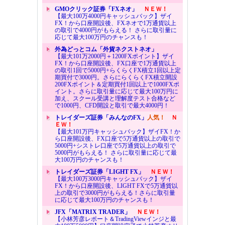
GMOクリック証券「FXネオ」
ＮＥＷ！
【最大100万4000円キャッシュバック】ザイ
FX！から口座開設後、FXネオで1万通貨以上
の取引で4000円がもらえる！ さらに取引量に
応じて最大100万円のチャンスも！
外為どっとコム「外貨ネクストネオ」
【最大101万2000円＋1200FXポイント】ザイ
FX！から口座開設後、FX口座で1万通貨以上
の取引1回で5000円+らくらくFX積立1回以上定
期買付で3000円。さらにらくらくFX積立開設
200FXポイント＆定期買付1回以上で1000FXポ
イント。さらに取引量に応じて最大100万円に
加え、スクール受講と理解度テスト合格など
で1000円、CFD開設と取引で最大4000円！
トレイダーズ証券「みんなのFX」
人気！
Ｎ
ＥＷ！
【最大101万円キャッシュバック】ザイFX！か
ら口座開設後、FX口座で5万通貨以上の取引で
5000円+シストレ口座で5万通貨以上の取引で
5000円がもらえる！ さらに取引量に応じて最
大100万円のチャンスも！
トレイダーズ証券「LIGHT FX」
ＮＥＷ！
【最大100万3000円キャッシュバック】ザイ
FX！から口座開設後、LIGHT FXで5万通貨以
上の取引で3000円がもらえる！さらに取引量
に応じて最大100万円のチャンスも！
JFX「MATRIX TRADER」
ＮＥＷ！
【小林芳彦レポート＆TradingViewインジと最