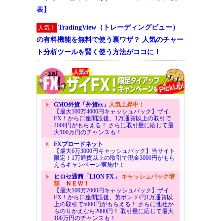
表】
TradingView（トレーディングビュー）
人気！
の有料機能を無料で使う裏ワザ？ 人気のチャー
ト分析ツールを賢く使う方法がココに！
GMO外貨「外貨ex」
人気上昇中！
【最大100万4000円キャッシュバック】ザイ
FX！から口座開設後、1万通貨以上の取引で
4000円がもらえる！ さらに取引量に応じて最
大100万円のチャンスも！
FXブロードネット
【最大6万3000円キャッシュバック】当サイト
限定！1万通貨以上の取引で現金3000円がもら
えるキャンペーン実施中！
ヒロセ通商「LION FX」
キャッシュバック増
額
ＮＥＷ！
【最大100万7000円キャッシュバック】ザイ
FX！から口座開設後、英ポンド/円1万通貨以
上の取引で5000円がもらえる！ さらに他社か
らのりかえなら2000円！ 取引量に応じて最大
100万円のチャンスも！