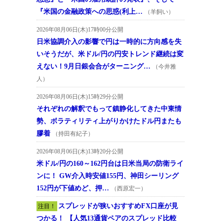
『米国の金融政策への思惑(利上…
（羊飼い）
2026年08月06日(木)17時00分公開
日米協調介入の影響で円は一時的に方向感を失
いそうだが、米ドル/円の円安トレンド継続は変
えない！9月日銀会合がターニング…
（今井雅
人）
2026年08月06日(木)15時29分公開
それぞれの解釈でもって鎮静化してきた中東情
勢、ボラティリティ上がりかけたドル円またも
膠着
（持田有紀子）
2026年08月06日(木)13時20分公開
米ドル/円の160～162円台は日米当局の防衛ライ
ンに！ GW介入時安値155円、神田シーリング
152円が下値めど、押…
（西原宏一）
スプレッドが狭いおすすめFX口座が見
注目！
つかる！ 【人気13通貨ペアのスプレッド比較