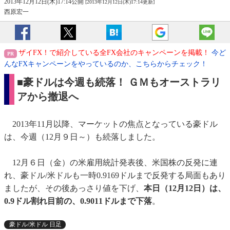
2013年12月12日(木)17:14公開
[2013年12月12日(木)17:14更新]
西原宏一
ザイFX！で紹介している全FX会社のキャンペーンを掲載！
今ど
んなFXキャンペーンをやっているのか、こちらからチェック！
■豪ドルは今週も続落！ ＧＭもオーストラリ
アから撤退へ
2013年11月以降、マーケットの焦点となっている豪ドル
は、今週（12月９日～）も続落しました。
12月６日（金）の米雇用統計発表後、米国株の反発に連
れ、豪ドル/米ドルも一時0.9169ドルまで反発する局面もあり
ましたが、その後あっさり値を下げ、
本日（12月12日）は、
0.9ドル割れ目前の、0.9011ドルまで下落
。
豪ドル/米ドル 日足