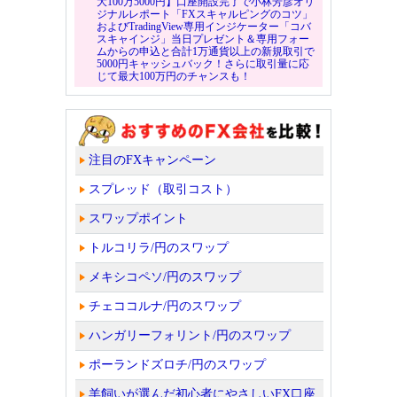
大100万5000円】口座開設完了で小林芳彦オリ
ジナルレポート「FXスキャルピングのコツ」
およびTradingView専用インジケーター「コバ
スキャインジ」当日プレゼント＆専用フォー
ムからの申込と合計1万通貨以上の新規取引で
5000円キャッシュバック！さらに取引量に応
じて最大100万円のチャンスも！
注目のFXキャンペーン
スプレッド（取引コスト）
スワップポイント
トルコリラ/円のスワップ
メキシコペソ/円のスワップ
チェココルナ/円のスワップ
ハンガリーフォリント/円のスワップ
ポーランドズロチ/円のスワップ
羊飼いが選んだ初心者にやさしいFX口座