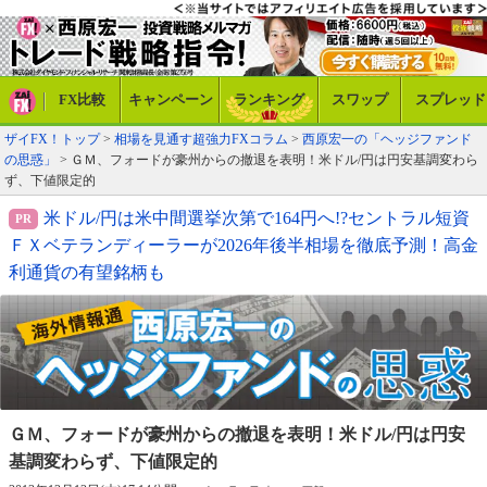
FX比較
キャンペーン
ランキング
スワップ
スプレッド
ザイFX！トップ
>
相場を見通す超強力FXコラム
>
西原宏一の「ヘッジファンド
の思惑」
> ＧＭ、フォードが豪州からの撤退を表明！米ドル/円は円安基調変わら
ず、下値限定的
米ドル/円は米中間選挙次第で164円へ!?セントラル短資
ＦＸベテランディーラーが2026年後半相場を徹底予測！高金
利通貨の有望銘柄も
ＧＭ、フォードが豪州からの撤退を表明！
米ドル/円は円安
基調変わらず、下値限定的