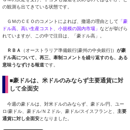
の観測も出てきている状態です。
ＧＭのＣＥＯのコメントによれば、撤退の理由として
「豪
ドル高、高い生産コスト、小規模の国内市場」
などが挙げら
れていますが、この中で注目は、「豪ドル高」。
ＲＢＡ
（オーストラリア準備銀行[豪州の中央銀行]）
が豪
ドル高について、再三、牽制コメントを繰り返すのも、ある
意味うなずける報道
です。
■豪ドルは、米ドルのみならず主要通貨に対
して全面安
今週の豪ドルは、対米ドルのみならず、豪ドル/円、ユー
ロ/豪ドル、豪ドル/ＮＺドル、豪ドル/スイスフランと、
主要
通貨に対し全面安
となりました。