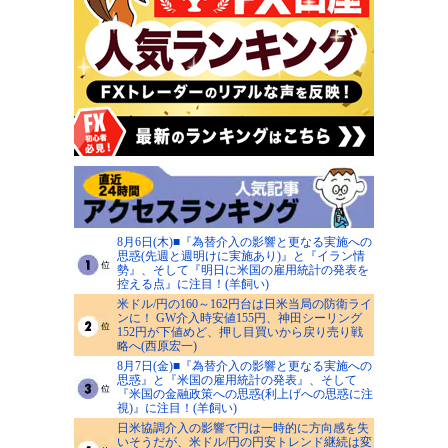
8月6日(木)■『為替介入の影響と更なる実施への
思惑(先週と週明けに実施あり)』と『イラン情
勢』、そして『明日に米国の雇用統計の発表を
控える点』に注目！(羊飼い)
米ドル/円の160～162円台は日米当局の防衛ライ
ンに！ GW介入時安値155円、神田シーリング
152円が下値めど、押し目買いから戻り売り戦
略へ(西原宏一)
8月7日(金)■『為替介入の影響と更なる実施への
思惑』と『米国の雇用統計の発表』、そして
『米国の金融政策への思惑(利上げへの思惑に注
視)』に注目！(羊飼い)
日米協調介入の影響で円は一時的に方向感を失
いそうだが、米ドル/円の円安トレンド継続は変