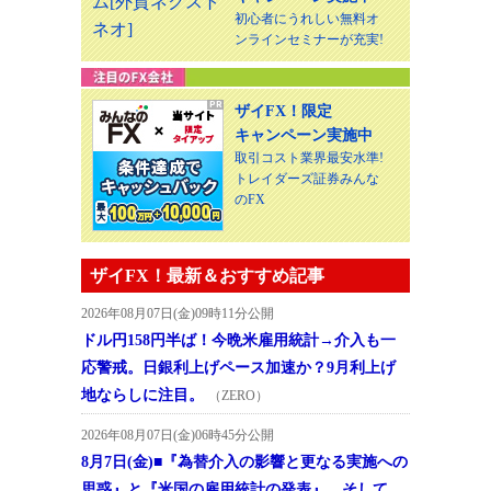
初心者にうれしい無料オ
ンラインセミナーが充実!
ザイFX！限定
キャンペーン実施中
取引コスト業界最安水準!
トレイダーズ証券みんな
のFX
ザイFX！最新＆おすすめ記事
2026年08月07日(金)09時11分公開
ドル円158円半ば！今晩米雇用統計→介入も一
応警戒。日銀利上げペース加速か？9月利上げ
地ならしに注目。
（ZERO）
2026年08月07日(金)06時45分公開
8月7日(金)■『為替介入の影響と更なる実施への
思惑』と『米国の雇用統計の発表』、そして