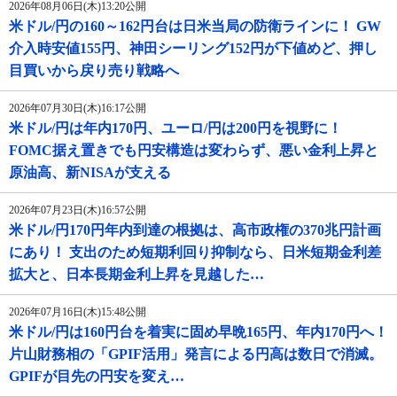
2026年08月06日(木)13:20公開
米ドル/円の160～162円台は日米当局の防衛ラインに！ GW
介入時安値155円、神田シーリング152円が下値めど、押し
目買いから戻り売り戦略へ
2026年07月30日(木)16:17公開
米ドル/円は年内170円、ユーロ/円は200円を視野に！
FOMC据え置きでも円安構造は変わらず、悪い金利上昇と
原油高、新NISAが支える
2026年07月23日(木)16:57公開
米ドル/円170円年内到達の根拠は、高市政権の370兆円計画
にあり！ 支出のため短期利回り抑制なら、日米短期金利差
拡大と、日本長期金利上昇を見越した…
2026年07月16日(木)15:48公開
米ドル/円は160円台を着実に固め早晩165円、年内170円へ！
片山財務相の「GPIF活用」発言による円高は数日で消滅。
GPIFが目先の円安を変え…