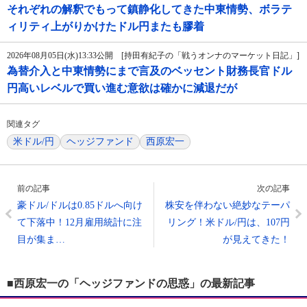
それぞれの解釈でもって鎮静化してきた中東情勢、ボラテ
ィリティ上がりかけたドル円またも膠着
2026年08月05日(水)13:33公開 [持田有紀子の「戦うオンナのマーケット日記」]
為替介入と中東情勢にまで言及のベッセント財務長官ドル
円高いレベルで買い進む意欲は確かに減退だが
関連タグ
米ドル/円
ヘッジファンド
西原宏一
前の記事
次の記事
豪ドル/ドルは0.85ドルへ向け
株安を伴わない絶妙なテーパ
て下落中！12月雇用統計に注
リング！米ドル/円は、107円
目が集ま…
が見えてきた！
■西原宏一の「ヘッジファンドの思惑」の最新記事