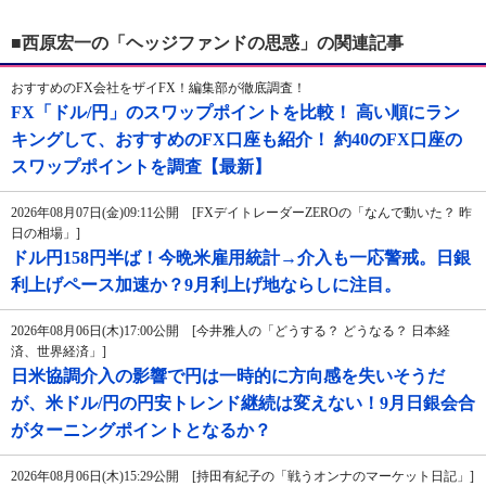
■西原宏一の「ヘッジファンドの思惑」の関連記事
おすすめのFX会社をザイFX！編集部が徹底調査！
FX「ドル/円」のスワップポイントを比較！ 高い順にラン
キングして、おすすめのFX口座も紹介！ 約40のFX口座の
スワップポイントを調査【最新】
2026年08月07日(金)09:11公開 [FXデイトレーダーZEROの「なんで動いた？ 昨
日の相場」]
ドル円158円半ば！今晩米雇用統計→介入も一応警戒。日銀
利上げペース加速か？9月利上げ地ならしに注目。
2026年08月06日(木)17:00公開 [今井雅人の「どうする？ どうなる？ 日本経
済、世界経済」]
日米協調介入の影響で円は一時的に方向感を失いそうだ
が、米ドル/円の円安トレンド継続は変えない！9月日銀会合
がターニングポイントとなるか？
2026年08月06日(木)15:29公開 [持田有紀子の「戦うオンナのマーケット日記」]