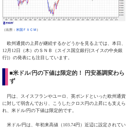
（出所：
米国ＦＸＣＭ
）
欧州通貨の上昇が継続するかどうかを見る上では、本日、
12月12日（木）のＳＮＢ（スイス国立銀行[スイスの中央銀
行]）の発表にも注目しています。
■米ドル/円の下値は限定的！ 円安基調変わら
ず
円は、スイスフランやユーロ、英ポンドといった欧州通貨
に対して弱含んでおり、こうしたクロス円の上昇にも支えら
れ、米ドル/円の下値は限定的です。
米ドル/円は、年初来高値（103.74円）近辺に設定されてい