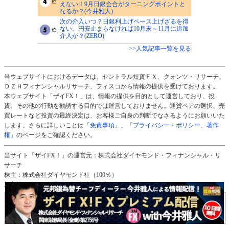
えない！9月日銀会合がターニングポイントと
なるか？(今井雅人)
次の介入いつ？日銀利上げペース上げざるを得
ない。円安止まらなければ10月末～11月に追加
介入か？(ZERO)
>>人気記事一覧を見る
当ウェブサイトにおけるデータは、セントラル短資ＦＸ、クォンツ・リサーチ、
ＤＺＨフィナンシャルリサーチ、フィスコから情報の提供を受けております。
本ウェブサイト「ザイFX！」は、情報の提供を目的として運営しており、投
資、その他の行動を勧誘する目的では運営しておりません。通貨ペアの選択、売
買レートなど投資の最終決定は、お客様ご自身の判断でなさるようにお願いいた
します。さらに詳しいことは
「免責事項」
、
「プライバシー・ポリシー、著作
権」
のページをご確認ください。
当サイト「ザイFX！」の運営元：株式会社ダイヤモンド・フィナンシャル・リ
サーチ
株主：株式会社ダイヤモンド社（100％）
加入協会：一般社団法人日本暗号資産ビジネス協会（ＪＣＢＡ）