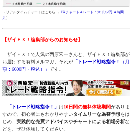
（リアルタイムチャートはこちら →
FXチャート＆レート：米ドル/円 ４時間
足
）
【ザイＦＸ！編集部からのお知らせ】
ザイＦＸ！で人気の西原宏一さんと、ザイＦＸ！編集部が
お届けする有料メルマガ、それが
「トレード戦略指令！
（月
額：6600円・税込）
」
です。
「トレード戦略指令！」
は
10日間の無料体験期間
がありま
すので、初心者にもわかりやすい
タイムリーな為替予想
をは
じめ、
実践的な売買アドバイス
や
チャートによる相場分析
な
どを、ぜひ体験してください。