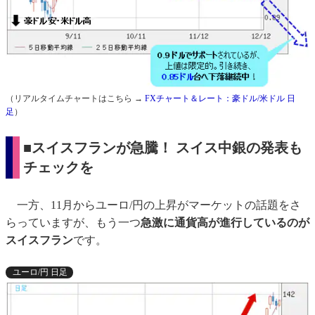
（リアルタイムチャートはこちら →
FXチャート＆レート：豪ドル/米ドル 日
足
）
■スイスフランが急騰！ スイス中銀の発表も
チェックを
一方、11月からユーロ/円の上昇がマーケットの話題をさ
らっていますが、もう一つ
急激に通貨高が進行しているのが
スイスフラン
です。
ユーロ/円 日足