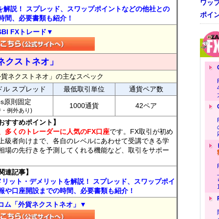
ワッ
トを解説！ スプレッド、スワップポイントなどの他社との
ポイ
時間、必要書類も紹介！
SBI FXトレード▼
ネクストネオ」
外貨ネクストネオ」の主なスペック
ドル スプレッド
最低取引単位
通貨ペア数
ips原則固定
1000通貨
42ペア
7時・例外あり)
おすすめポイント】
、多くのトレーダーに人気のFX口座
です。FX取引が初め
上級者向けまで、各自のレベルにあわせて受講できる学
相場の先行きを予測してくれる機能など、取引をサポー
関連記事】
メリット・デメリットを解説！ スプレッド、スワップポイ
報や口座開設までの時間、必要書類も紹介！
コム「外貨ネクストネオ」▼