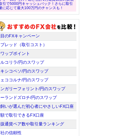
取引で5000円キャッシュバック！さらに取引
量に応じて最大100万円のチャンスも！
注目のFXキャンペーン
スプレッド（取引コスト）
スワップポイント
トルコリラ/円のスワップ
メキシコペソ/円のスワップ
チェココルナ/円のスワップ
ハンガリーフォリント/円のスワップ
ポーランドズロチ/円のスワップ
羊飼いが選んだ初心者にやさしいFX口座
少額で取引できるFX口座
取扱通貨ペア数や取引量ランキング
会社の信頼性