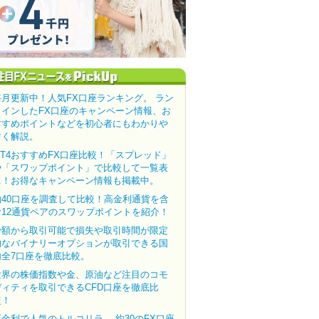
毎月更新中！人気FX口座ランキング。 ラン
クインしたFX口座のキャンペーン情報、お
すすめポイントなどを初心者にもわかりや
すく解説。
MT4おすすめFX口座比較！「スプレッド」
や「スワップポイント」で比較して一覧表
に！お得なキャンペーン情報も掲載中。
約40口座を調査して比較！高金利通貨を含
む12通貨ペアのスワップポイントを紹介！
少額から取引可能で損失や取引時間が限定
的なバイナリーオプションが取引できる国
内全7口座を徹底比較。
世界の株価指数や金、原油など注目のコモ
ディティを取引できるCFD口座を徹底比
較！
高金利で人気のトルコリラ。 約30のFX口座