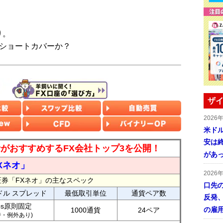
り。
もショートカバーか？
ザイ
2026
米ドル
安は終
読者がおすすめするFX会社トップ3を公開！
があ
Xネオ」
2026
証券「FXネオ」の主なスペック
口先
ドル スプレッド
最低取引単位
通貨ペア数
反発
ips原則固定
の雇
1000通貨
24ペア
7時・例外あり)