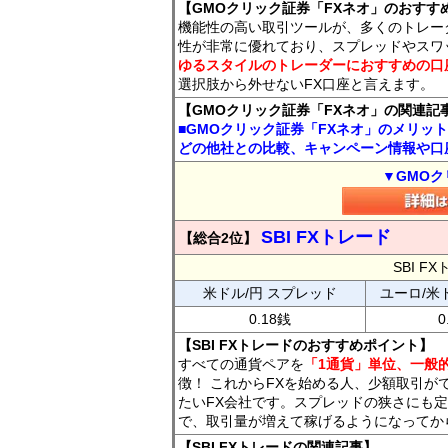
【GMOクリック証券「FXネオ」のおすす
機能性の高い取引ツールが、多くのトレー
性が非常に優れており、スプレッドやスワ
ゆるスタイルのトレーダーにおすすめの口
選択肢から外せないFX口座と言えます。
【GMOクリック証券「FXネオ」の関連記
■GMOクリック証券「FXネオ」のメリッ
どの他社との比較、キャンペーン情報や口
▼GMOク
SBI FXトレード
【総合2位】
SBI 
米ドル/円 スプレッド
ユーロ/米
0.18銭
0
【SBI FXトレードのおすすめポイント】
すべての通貨ペアを
「1通貨」単位、一般的
徴！ これからFXを始める人、少額取引が
たいFX会社です。スプレッドの狭さにも定
で、取引量が増えて稼げるようになってか
【SBI FXトレードの関連記事】