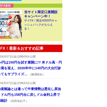
当サイト限定口座開設
キャンペーン中！
ザイFX！限定4000円キャ
ッシュバックがもらえ
る！
FX！最新＆おすすめ記事
年08月07日(金)18時09分公開
/円は150円を試す展開に!? 米ドル高・円
焉を迎え、2026年中に140円の大台打診
ってもサプライズ…
（陳満咲杜）
年08月07日(金)15時43分公開
の楽観論とは違って中東情勢は悪化し原油
、ドル円も158円台に戻しドル金利上昇で
用統計
（持田有紀子）