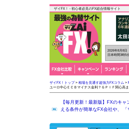
ザイFX！ - 初心者必見のFX総合情報サイト
2026年8月8
日本時間3時5分
ザイFX！トップ
>
相場を見通す超強力FXコラム
>
ユーロ中心ＥＣＢマイナス金利？ＧＰＩＦ関心高ま
【毎月更新！最新版】FXのキャ
える条件が簡単なFX会社や、 