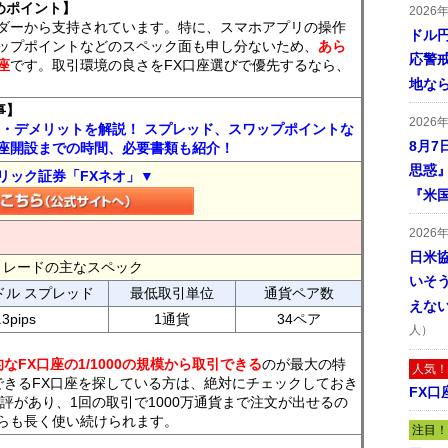
めポイント】
2026
ダーから支持されています。特に、スマホアプリの操作
ドル
ップポイントなどのスペック面も申し分ないため、
あら
応警
座
です。取引環境の良さをFX口座選びで優先するなら、
地な
事】
2026
ト・デメリットを解説！ スプレッド、スワップポイントな
8月7
座開設までの時間、必要書類も紹介！
思惑
リック証券「FXネオ」▼
『米
2026
日米
FXトレードの主なスペック
いそ
ドル スプレッド
最低取引単位
通貨ペア数
えな
.3pips
1通貨
34ペア
人）
なFX口座の1/1000の規模から取引できる
のが最大の特
人気！
できるFX口座を探している方は、絶対にチェックしておき
FX口
評があり、1回の取引で1000万通貨まで注文が出せるの
らも長く使い続けられます。
注目！