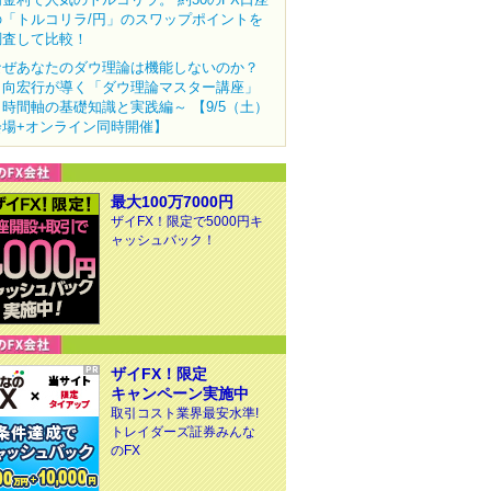
の「トルコリラ/円」のスワップポイントを
調査して比較！
なぜあなたのダウ理論は機能しないのか？
田向宏行が導く「ダウ理論マスター講座」
～時間軸の基礎知識と実践編～ 【9/5（土）
会場+オンライン同時開催】
最大100万7000円
ザイFX！限定で5000円キ
ャッシュバック！
ザイFX！限定
キャンペーン実施中
取引コスト業界最安水準!
トレイダーズ証券みんな
のFX