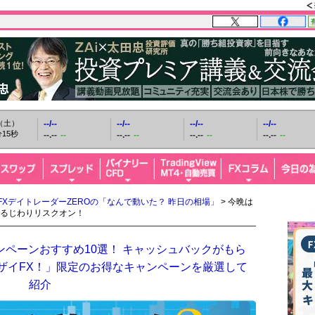
日（土）
--/--
--/--
--/--
--/--
16秒
--.--
--
--.--
--
--.--
--
--.--
--
FXデイトレーダーZEROの「なんで動いた？ 昨日の相場」
> 今晩は
るじわりリスクオン！
ンペーンおすすめ10選！ キャッシュバックがもら
「ザイFX！」限定のお得なキャンペーンを厳選して
紹介