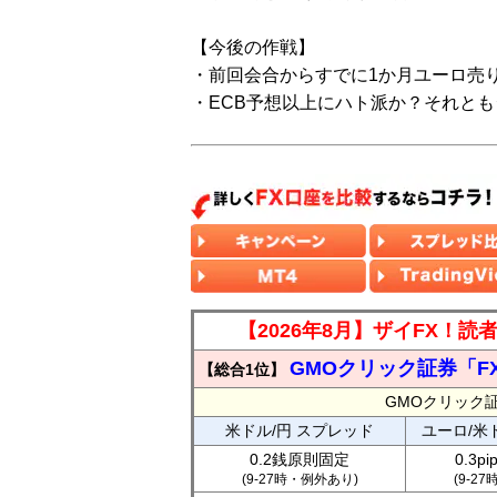
【今後の作戦】
・前回会合からすでに1か月ユーロ売
・ECB予想以上にハト派か？それと
【2026年8月】ザイFX！
GMOクリック証券「F
【総合1位】
GMOクリック
米ドル/円 スプレッド
ユーロ/米
0.2銭原則固定
0.3p
(9-27時・例外あり)
(9-2