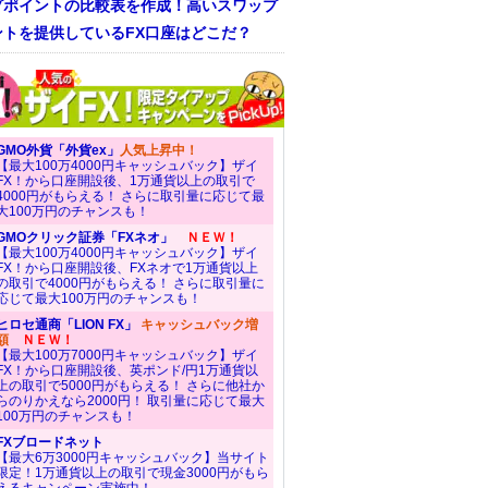
プポイントの比較表を作成！高いスワップ
ントを提供しているFX口座はどこだ？
GMO外貨「外貨ex」
人気上昇中！
【最大100万4000円キャッシュバック】ザイ
FX！から口座開設後、1万通貨以上の取引で
4000円がもらえる！ さらに取引量に応じて最
大100万円のチャンスも！
GMOクリック証券「FXネオ」
ＮＥＷ！
【最大100万4000円キャッシュバック】ザイ
FX！から口座開設後、FXネオで1万通貨以上
の取引で4000円がもらえる！ さらに取引量に
応じて最大100万円のチャンスも！
ヒロセ通商「LION FX」
キャッシュバック増
額
ＮＥＷ！
【最大100万7000円キャッシュバック】ザイ
FX！から口座開設後、英ポンド/円1万通貨以
上の取引で5000円がもらえる！ さらに他社か
らのりかえなら2000円！ 取引量に応じて最大
100万円のチャンスも！
FXブロードネット
【最大6万3000円キャッシュバック】当サイト
限定！1万通貨以上の取引で現金3000円がもら