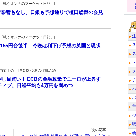
紀子の「戦うオンナのマーケット日記」]
で影響もなし、日銀も予想通りで植田総裁の会見
紀子の「戦うオンナのマーケット日記」]
155円台後半、今晩は利下げ予想の英国と現状
・叶内文子の「FX＆株 今週の作戦会議」]
し押し目買い！ ECBの金融政策でユーロが上昇す
ティブ。日経平均も4万円を固めつ…
次の記事