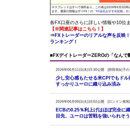
※スプレッドはすべて例外あり。この表は2026年8月3日
ます。最新の情報はザイFX！の
「FX会社おすすめ比較」
や
各FX口座のさらに詳しい情報や10
【※関連記事はこちら！】
⇒
FXトレーダーのリアルな声を反映！
ランキング！
■FXデイトレーダーZEROの「なん
2026年06月11日(木)15:30公開 [持田有
少し安心感もたせる米CPIでもドル
すっかりユーロに織り込み済み
2026年06月09日(火)10:02公開 [ロンドン
ECBの0.25％利上げはほぼ完全
目先、ユーロは苦戦を強いられそう