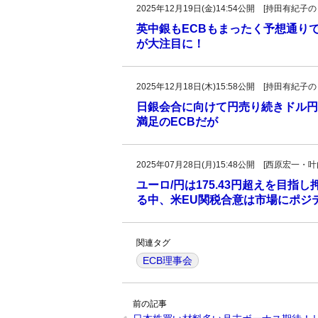
2025年12月19日(金)14:54公開 [持田有
英中銀もECBもまったく予想通り
が大注目に！
2025年12月18日(木)15:58公開 [持田有
日銀会合に向けて円売り続きドル円
満足のECBだが
2025年07月28日(月)15:48公開 [西原宏一
ユーロ/円は175.43円超えを目指
る中、米EU関税合意は市場にポジ
関連タグ
ECB理事会
前の記事