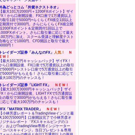
えるキャンペーン実施中！
外為どっとコム「外貨ネクストネオ」
【最大101万2000円＋1200FXポイント】ザイ
FX！から口座開設後、FX口座で1万通貨以上
の取引1回で5000円+らくらくFX積立1回以上
定期買付で3000円。さらにらくらくFX積立開
設200FXポイント＆定期買付1回以上で
1000FXポイント。さらに取引量に応じて最大
100万円に加え、スクール受講と理解度テスト
合格などで1000円、CFD開設と取引で最大
4000円！
トレイダーズ証券「みんなのFX」
人気！
Ｎ
ＥＷ！
【最大101万円キャッシュバック】ザイFX！
から口座開設後、FX口座で5万通貨以上の取引
で5000円+シストレ口座で5万通貨以上の取引
で5000円がもらえる！ さらに取引量に応じて
最大100万円のチャンスも！
トレイダーズ証券「LIGHT FX」
ＮＥＷ！
【最大100万3000円キャッシュバック】ザイ
FX！から口座開設後、LIGHT FXで5万通貨以
上の取引で3000円がもらえる！さらに取引量
に応じて最大100万円のチャンスも！
JFX「MATRIX TRADER」
ＮＥＷ！
【小林芳彦レポート＆TradingViewインジと最
大100万5000円】口座開設完了で小林芳彦オ
リジナルレポート「FXスキャルピングのコ
ツ」およびTradingView専用インジケーター
「コバスキャインジ」当日プレゼント＆専用
フォームからの申込と合計1万通貨以上の新規