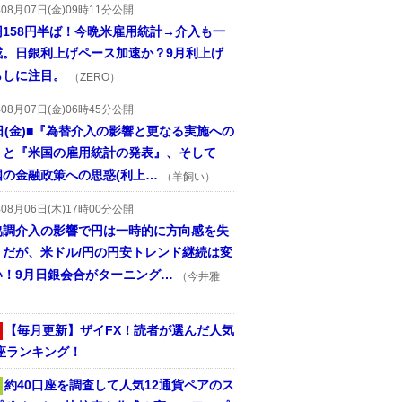
年08月07日(金)09時11分公開
円158円半ば！今晩米雇用統計→介入も一
戒。日銀利上げペース加速か？9月利上げ
らしに注目。
（ZERO）
年08月07日(金)06時45分公開
日(金)■『為替介入の影響と更なる実施への
』と『米国の雇用統計の発表』、そして
国の金融政策への思惑(利上…
（羊飼い）
年08月06日(木)17時00分公開
協調介入の影響で円は一時的に方向感を失
うだが、米ドル/円の円安トレンド継続は変
い！9月日銀会合がターニング…
（今井雅
【毎月更新】ザイFX！読者が選んだ人気
座ランキング！
約40口座を調査して人気12通貨ペアのス