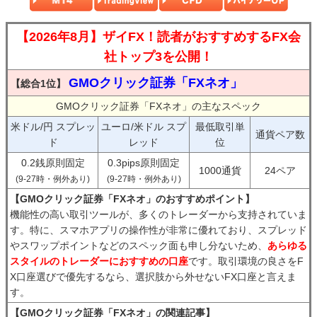
【2026年8月】ザイFX！読者がおすすめするFX会
社トップ3を公開！
GMOクリック証券「FXネオ」
【総合1位】
GMOクリック証券「FXネオ」の主なスペック
米ドル/円 スプレッ
ユーロ/米ドル スプ
最低取引単
通貨ペア数
ド
レッド
位
0.2銭原則固定
0.3pips原則固定
1000通貨
24ペア
(9-27時・例外あり)
(9-27時・例外あり)
【GMOクリック証券「FXネオ」のおすすめポイント】
機能性の高い取引ツールが、多くのトレーダーから支持されていま
す。特に、スマホアプリの操作性が非常に優れており、スプレッド
やスワップポイントなどのスペック面も申し分ないため、
あらゆる
スタイルのトレーダーにおすすめの口座
です。取引環境の良さをF
X口座選びで優先するなら、選択肢から外せないFX口座と言えま
す。
【GMOクリック証券「FXネオ」の関連記事】