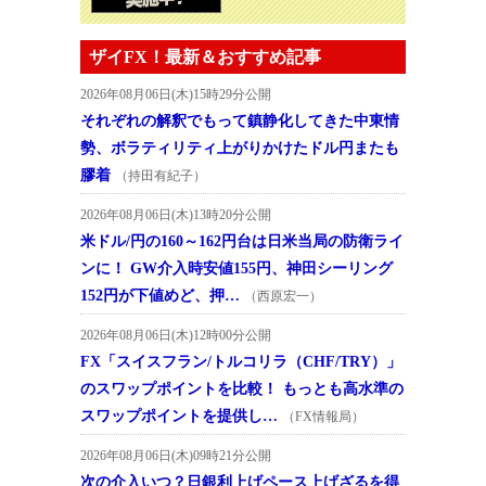
ザイFX！最新＆おすすめ記事
2026年08月06日(木)15時29分公開
それぞれの解釈でもって鎮静化してきた中東情
勢、ボラティリティ上がりかけたドル円またも
膠着
（持田有紀子）
2026年08月06日(木)13時20分公開
米ドル/円の160～162円台は日米当局の防衛ライ
ンに！ GW介入時安値155円、神田シーリング
152円が下値めど、押…
（西原宏一）
2026年08月06日(木)12時00分公開
FX「スイスフラン/トルコリラ（CHF/TRY）」
のスワップポイントを比較！ もっとも高水準の
スワップポイントを提供し…
（FX情報局）
2026年08月06日(木)09時21分公開
次の介入いつ？日銀利上げペース上げざるを得