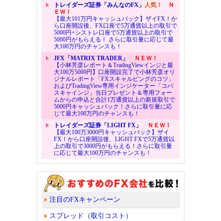
トレイダーズ証券「みんなのFX」
人気！
Ｎ
ＥＷ！
【最大101万円キャッシュバック】ザイFX！か
ら口座開設後、FX口座で5万通貨以上の取引で
5000円+シストレ口座で5万通貨以上の取引で
5000円がもらえる！ さらに取引量に応じて最
大100万円のチャンスも！
JFX「MATRIX TRADER」
ＮＥＷ！
【小林芳彦レポート＆TradingViewインジと最
大100万5000円】口座開設完了で小林芳彦オリ
ジナルレポート「FXスキャルピングのコツ」
およびTradingView専用インジケーター「コバ
スキャインジ」当日プレゼント＆専用フォー
ムからの申込と合計1万通貨以上の新規取引で
5000円キャッシュバック！さらに取引量に応
じて最大100万円のチャンスも！
トレイダーズ証券「LIGHT FX」
ＮＥＷ！
【最大100万3000円キャッシュバック】ザイ
FX！から口座開設後、LIGHT FXで5万通貨以
上の取引で3000円がもらえる！さらに取引量
に応じて最大100万円のチャンスも！
注目のFXキャンペーン
スプレッド（取引コスト）