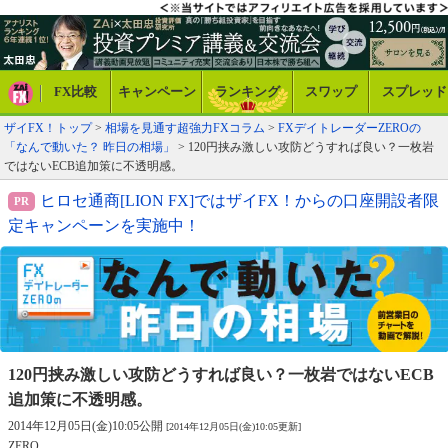
FX比較
キャンペーン
ランキング
スワップ
スプレッド
ザイFX！トップ
>
相場を見通す超強力FXコラム
>
FXデイトレーダーZEROの
「なんで動いた？ 昨日の相場」
> 120円挟み激しい攻防どうすれば良い？一枚岩
ではないECB追加策に不透明感。
ヒロセ通商[LION FX]ではザイFX！からの口座開設者限
定キャンペーンを実施中！
120円挟み激しい攻防どうすれば良い？
一枚岩ではないECB
追加策に不透明感。
2014年12月05日(金)10:05公開
[2014年12月05日(金)10:05更新]
ZERO