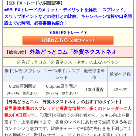
【SBI FXトレードの関連記事】
■SBI FXトレードのメリット・デメリットを解説！ スプレッド、
スワップポイントなどの他社との比較、キャンペーン情報や口座開
設までの時間、必要書類も紹介！
▼SBI FXトレード▼
外為どっとコム「外貨ネクストネオ」
【総合3位】
外為どっとコム「外貨ネクストネオ」の主なスペック
米ドル/円 スプレッ
ユーロ/米ドル スプ
最低取引単
通貨ペア数
ド
レッド
位
0.2銭原則固定
0.3pips原則固定
1000通貨
42ペア
(9-27時・例外あり)
(9-27時・例外あり)
【外為どっとコム「外貨ネクストネオ」のおすすめポイント】
業界最狭水準のスプレッドと豊富な情報で、多くのトレーダーに人
気のFX口座
です。FX取引が初めての初心者から、スキル向上を目
指す中・上級者向けまで、各自のレベルにあわせて受講できる学習
コンテンツも魅力です。比較チャートや相場の先行きを予測してく
れる機能など、取引をサポートしてくれるツールも充実していま