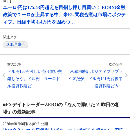
議」]
ユーロ/円は175.43円超えを目指し押し目買い！ ECBの金融
政策でユーロが上昇する中、米EU関税合意は市場にポジテ
ィブ。日経平均も4万円を固めつ…
関連タグ
ECB理事会
前の記事
次の記事
ドル円120円激しい売り買い交
米雇用統計ポジティブサプラ
錯しそう。ドル円、ユーロド
イズだが。ドル円121円台後半
ル投資戦略ど…
投資戦略どう…
■FXデイトレーダーZEROの「なんで動いた？ 昨日の相
場」の最新記事
2026年08月06日(木)09:21公開