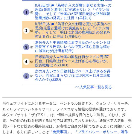
8月5日(水)■『為替介入の影響と更なる実施への
思惑(先週と週明けに実施あり)』と『イラン情
勢』、そして『米国のADP雇用統計とISM非製
造業指数の発表』に注目！(羊飼い)
8月6日(木)■『為替介入の影響と更なる実施への
思惑(先週と週明けに実施あり)』と『イラン情
勢』、そして『明日に米国の雇用統計の発表を
控える点』に注目！(羊飼い)
為替介入と中東情勢にまで言及のベッセント財
務長官ドル円高いレベルで買い進む意欲は確か
に減退だが(持田有紀子)
日米協調介入→米国の国益は何か？ドル円157
円台。日銀利上げペース上げざるを得ないか。
投資戦略は？(ZERO)
次の介入いつ？日銀利上げペース上げざるを得
ない。円安止まらなければ10月末～11月に追加
介入か？(ZERO)
>>人気記事一覧を見る
当ウェブサイトにおけるデータは、セントラル短資ＦＸ、クォンツ・リサーチ、
ＤＺＨフィナンシャルリサーチ、フィスコから情報の提供を受けております。
本ウェブサイト「ザイFX！」は、情報の提供を目的として運営しており、投
資、その他の行動を勧誘する目的では運営しておりません。通貨ペアの選択、売
買レートなど投資の最終決定は、お客様ご自身の判断でなさるようにお願いいた
します。さらに詳しいことは
「免責事項」
、
「プライバシー・ポリシー、著作