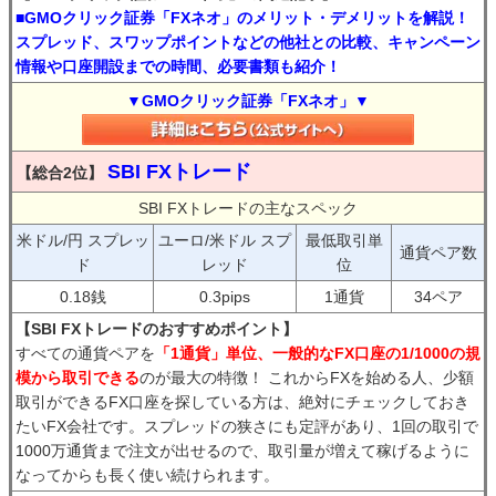
■GMOクリック証券「FXネオ」のメリット・デメリットを解説！
スプレッド、スワップポイントなどの他社との比較、キャンペーン
情報や口座開設までの時間、必要書類も紹介！
▼GMOクリック証券「FXネオ」▼
SBI FXトレード
【総合2位】
SBI FXトレードの主なスペック
米ドル/円 スプレッ
ユーロ/米ドル スプ
最低取引単
通貨ペア数
ド
レッド
位
0.18銭
0.3pips
1通貨
34ペア
【SBI FXトレードのおすすめポイント】
すべての通貨ペアを
「1通貨」単位、一般的なFX口座の1/1000の規
模から取引できる
のが最大の特徴！ これからFXを始める人、少額
取引ができるFX口座を探している方は、絶対にチェックしておき
たいFX会社です。スプレッドの狭さにも定評があり、1回の取引で
1000万通貨まで注文が出せるので、取引量が増えて稼げるように
なってからも長く使い続けられます。