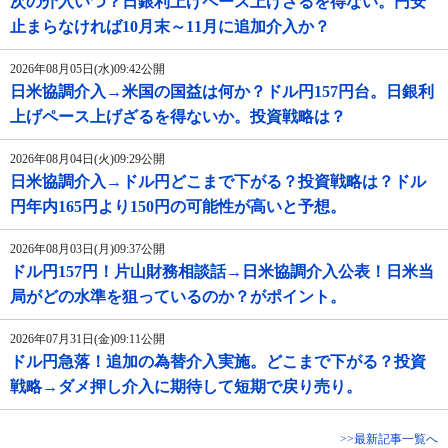
次の介入いつ？日銀利上げペース上げざるを得ない。円安
止まらなければ10月末～11月に追加介入か？
2026年08月05日(水)09:42公開
日米協調介入→米国の国益は何か？ドル円157円台。日銀利
上げペース上げざるを得ないか。投資戦略は？
2026年08月04日(火)09:29公開
日米協調介入→ドル円どこまで下がる？投資戦略は？ドル
円年内165円より150円の可能性が高いと予想。
2026年08月03日(月)09:37公開
ドル円157円！片山財務相談話→日米協調介入公表！日米当
局がどの水準を狙っているのか？がポイント。
2026年07月31日(金)09:11公開
ドル円急落！追加の為替介入実施。どこまで下がる？投資
戦略→ダメ押し介入に期待して短期で戻り売り。
>>最新記事一覧へ