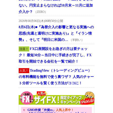
ない。円安止まらなければ10月末～11月に追加
介入か？
（ZERO）
2026年08月06日(木)06時50分公開
8月6日(木)■『為替介入の影響と更なる実施への
思惑(先週と週明けに実施あり)』と『イラン情
勢』、そして『明日に米国の…
（羊飼い）
FX口座開設をお急ぎの方は要チェッ
注目！
ク！ 最短30分～当日中に手続きが完了し、FX
取引を開始できる会社を一覧で紹介！
TradingView（トレーディングビュー）
人気！
の有料機能を無料で使う裏ワザ？ 人気のチャー
ト分析ツールを賢く使う方法がココに！
GMO外貨「外貨ex」
人気上昇中！