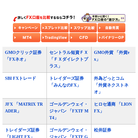
GMOクリック証券
セントラル短資ＦＸ
GMO外貨 「外貨e
「FXネオ」
「ＦＸダイレクトプ
x」
ラス」
SBI FXトレード
トレイダーズ証券
外為どっとコム
「みんなのFX」
「外貨ネクストネ
オ」
JFX 「MATRIX TR
ゴールデンウェイ・
ヒロセ通商 「LION
ADER」
ジャパン 「FXTF M
FX」
T4」
トレイダーズ証券
ゴールデンウェイ・
松井証券
「LIGHT FX」
ジャパン 「FXTF G