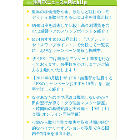
世界の株価指数や金、原油など注目のコモ
ディティを取引できるCFD口座を徹底比較！
約40口座を調査して比較！高金利通貨を含
む12通貨ペアのスワップポイントを紹介！
MT4おすすめFX口座比較！「スプレッド」
や「スワップポイント」で比較して一覧表
に！お得なキャンペーン情報も掲載中。
ザイFX！では簡単なアンケート調査を行な
っております。お手数おかけしますがご協
力をお願いいたします！
【2026年8月版】ザイFX！編集部が注目する
「FXのキャンペーンおすすめ10選」を、記
事で詳しく紹介！
なぜあなたのダウ理論は機能しないのか？
田向宏行が導く「ダウ理論マスター講座」
～時間軸の基礎知識と実践編～ 【9/5（土）
会場+オンライン同時開催】
少額から取引可能で損失や取引時間が限定
的なバイナリーオプションが取引できる国
内全7口座を徹底比較。