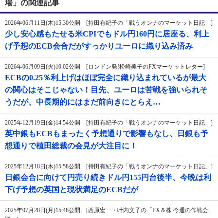
場」の関連記事
2026年06月11日(木)15:30公開 [持田有紀子の「戦うオンナのマーケット日記」]
少し安心感もたせる米CPIでもドル円160円に居座る、利上
げ予想のECB会合だがすっかりユーロに織り込み済み
2026年06月09日(火)10:02公開 [ロンドン発!松崎美子のFXマーケットレター]
ECBの0.25％利上げはほぼ完全に織り込まれているが最大
の関心はそこじゃない！目先、ユーロは苦戦を強いられそ
うだが、中長期的にはまだ前向きにとらえ…
2025年12月19日(金)14:54公開 [持田有紀子の「戦うオンナのマーケット日記」]
英中銀もECBもまったく予想通りで影響もなし、日銀も予
想通りで植田総裁の会見が大注目に！
2025年12月18日(木)15:58公開 [持田有紀子の「戦うオンナのマーケット日記」]
日銀会合に向けて円売り続きドル円155円台後半、今晩は利
下げ予想の英国と現状満足のECBだが
2025年07月28日(月)15:48公開 [西原宏一・叶内文子の「FX＆株 今週の作戦会