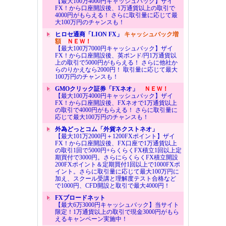
【最大100万4000円キャッシュバック】ザイ
FX！から口座開設後、1万通貨以上の取引で
4000円がもらえる！ さらに取引量に応じて最
大100万円のチャンスも！
ヒロセ通商「LION FX」
キャッシュバック増
額
ＮＥＷ！
【最大100万7000円キャッシュバック】ザイ
FX！から口座開設後、英ポンド/円1万通貨以
上の取引で5000円がもらえる！ さらに他社か
らのりかえなら2000円！ 取引量に応じて最大
100万円のチャンスも！
GMOクリック証券「FXネオ」
ＮＥＷ！
【最大100万4000円キャッシュバック】ザイ
FX！から口座開設後、FXネオで1万通貨以上
の取引で4000円がもらえる！ さらに取引量に
応じて最大100万円のチャンスも！
外為どっとコム「外貨ネクストネオ」
【最大101万2000円＋1200FXポイント】ザイ
FX！から口座開設後、FX口座で1万通貨以上
の取引1回で5000円+らくらくFX積立1回以上定
期買付で3000円。さらにらくらくFX積立開設
200FXポイント＆定期買付1回以上で1000FXポ
イント。さらに取引量に応じて最大100万円に
加え、スクール受講と理解度テスト合格など
で1000円、CFD開設と取引で最大4000円！
FXブロードネット
【最大6万3000円キャッシュバック】当サイト
限定！1万通貨以上の取引で現金3000円がもら
えるキャンペーン実施中！