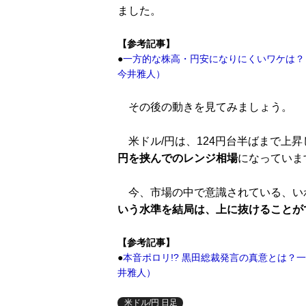
ました。
【参考記事】
●
一方的な株高・円安になりにくいワケは？
今井雅人）
その後の動きを見てみましょう。
米ドル/円は、124円台半ばまで上
円を挟んでのレンジ相場
になっていま
今、市場の中で意識されている、い
いう水準を結局は、上に抜けることが
【参考記事】
●
本音ポロリ!? 黒田総裁発言の真意とは？
井雅人）
米ドル/円 日足