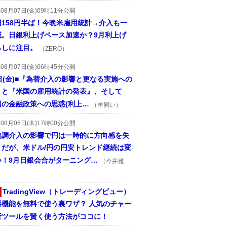
年08月07日(金)09時11分公開
円158円半ば！今晩米雇用統計→介入も一
戒。日銀利上げペース加速か？9月利上げ
らしに注目。
（ZERO）
年08月07日(金)06時45分公開
日(金)■『為替介入の影響と更なる実施への
』と『米国の雇用統計の発表』、そして
国の金融政策への思惑(利上…
（羊飼い）
年08月06日(木)17時00分公開
協調介入の影響で円は一時的に方向感を失
うだが、米ドル/円の円安トレンド継続は変
い！9月日銀会合がターニング…
（今井雅
TradingView（トレーディングビュー）
料機能を無料で使う裏ワザ？ 人気のチャー
析ツールを賢く使う方法がココに！