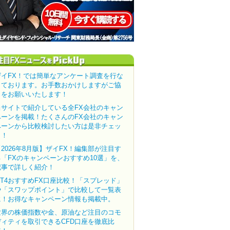
ザイFX！では簡単なアンケート調査を行な
っております。お手数おかけしますがご協
力をお願いいたします！
当サイトで紹介している全FX会社のキャン
ペーンを掲載！たくさんのFX会社のキャン
ペーンから比較検討したい方は是非チェッ
ク！
【2026年8月版】ザイFX！編集部が注目す
る「FXのキャンペーンおすすめ10選」を、
記事で詳しく紹介！
MT4おすすめFX口座比較！「スプレッド」
や「スワップポイント」で比較して一覧表
に！お得なキャンペーン情報も掲載中。
世界の株価指数や金、原油など注目のコモ
ディティを取引できるCFD口座を徹底比