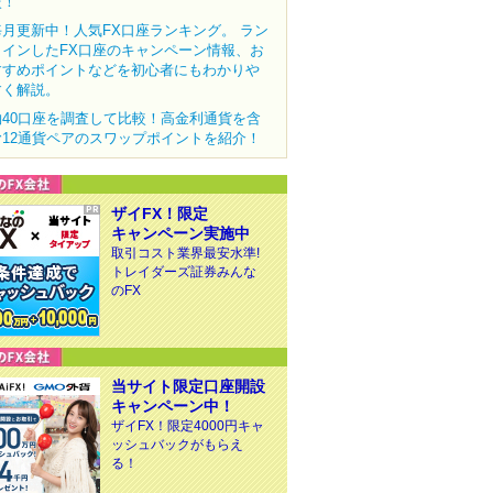
較！
毎月更新中！人気FX口座ランキング。 ラン
クインしたFX口座のキャンペーン情報、お
すすめポイントなどを初心者にもわかりや
すく解説。
約40口座を調査して比較！高金利通貨を含
む12通貨ペアのスワップポイントを紹介！
ザイFX！限定
キャンペーン実施中
取引コスト業界最安水準!
トレイダーズ証券みんな
のFX
当サイト限定口座開設
キャンペーン中！
ザイFX！限定4000円キャ
ッシュバックがもらえ
る！