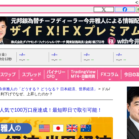
日（金）
--/--
--/--
--/--
--/--
8分13秒
--.--
--
--.--
--
--.--
--
--.--
--
今井雅人の「どうする？ どうなる？ 日本経済、世界経済」
> ドル/
ルは利下げでなぜ、上昇したのか？
人気で100万口座達成！最短即日で取引可能！