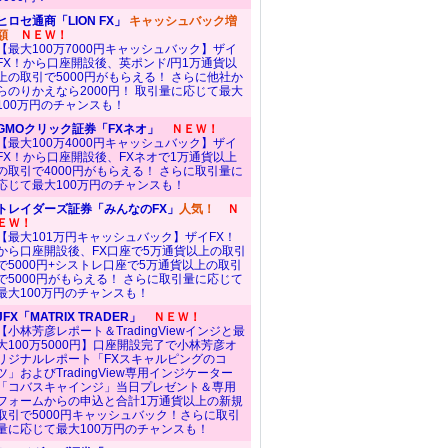
ヒロセ通商「LION FX」
キャッシュバック増
額
ＮＥＷ！
【最大100万7000円キャッシュバック】ザイ
FX！から口座開設後、英ポンド/円1万通貨以
上の取引で5000円がもらえる！ さらに他社か
らのりかえなら2000円！ 取引量に応じて最大
100万円のチャンスも！
GMOクリック証券「FXネオ」
ＮＥＷ！
【最大100万4000円キャッシュバック】ザイ
FX！から口座開設後、FXネオで1万通貨以上
の取引で4000円がもらえる！ さらに取引量に
応じて最大100万円のチャンスも！
トレイダーズ証券「みんなのFX」
人気！
Ｎ
ＥＷ！
【最大101万円キャッシュバック】ザイFX！
から口座開設後、FX口座で5万通貨以上の取引
で5000円+シストレ口座で5万通貨以上の取引
で5000円がもらえる！ さらに取引量に応じて
最大100万円のチャンスも！
JFX「MATRIX TRADER」
ＮＥＷ！
【小林芳彦レポート＆TradingViewインジと最
大100万5000円】口座開設完了で小林芳彦オ
リジナルレポート「FXスキャルピングのコ
ツ」およびTradingView専用インジケーター
「コバスキャインジ」当日プレゼント＆専用
フォームからの申込と合計1万通貨以上の新規
取引で5000円キャッシュバック！さらに取引
量に応じて最大100万円のチャンスも！