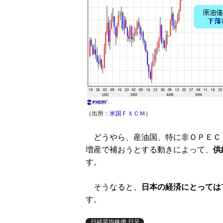
（出所：
米国ＦＸＣＭ
）
どうやら、産油国、特に非ＯＰＥＣ
増産で補おうとする動きによって、
供
す。
そうなると、
日本の経済にとっては
す。
日経平均株価 日足