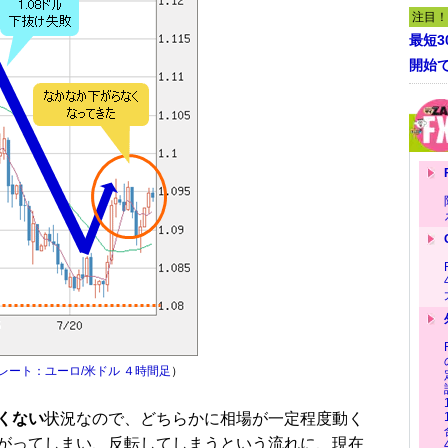
注目！
最短
開始
レート：ユーロ/米ドル ４時間足
）
くない
状況なので、どちらかに相場が一定程度動く
がってしまい、反転してしまうという流れに、現在