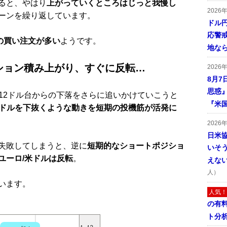
ると、やはり
上がっていくところはじっと我慢し
2026
ーンを繰り返しています。
ドル
応警
の買い注文が多い
ようです。
地な
ション積み上がり、すぐに反転…
2026
8月7
思惑
12ドル台からの下落をさらに追いかけていこうと
『米
00ドルを下抜くような動きを短期の投機筋が活発に
2026
日米
失敗してしまうと、逆に
短期的なショートポジショ
いそ
ユーロ/米ドルは反転
。
えな
人）
います。
人気！
の有
ト分