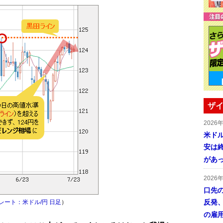
ザイ
2026
米ドル
安は終
があ
2026
口先
反発
レート：米ドル/円 日足
）
の雇