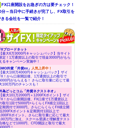
FX口座開設をお急ぎの方は要チェック！
30分～当日中に手続きが完了し、FX取引を
できる会社を一覧で紹介！
FXブロードネット
【最大6万3000円キャッシュバック】当サイト
限定！1万通貨以上の取引で現金3000円がもら
えるキャンペーン実施中！
GMO外貨「外貨ex」
人気上昇中！
【最大100万4000円キャッシュバック】ザイ
FX！から口座開設後、1万通貨以上の取引で
4000円がもらえる！ さらに取引量に応じて最
大100万円のチャンスも！
外為どっとコム「外貨ネクストネオ」
【最大101万2000円＋1200FXポイント】ザイ
FX！から口座開設後、FX口座で1万通貨以上
の取引1回で5000円+らくらくFX積立1回以上
定期買付で3000円。さらにらくらくFX積立開
設200FXポイント＆定期買付1回以上で
1000FXポイント。さらに取引量に応じて最大
100万円に加え、スクール受講と理解度テスト
合格などで1000円、CFD開設と取引で最大
4000円！