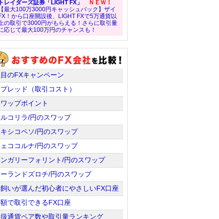
トレイダーズ証券「LIGHT FX」
ＮＥＷ！
【最大100万3000円キャッシュバック】ザイ
FX！から口座開設後、LIGHT FXで5万通貨以
上の取引で3000円がもらえる！さらに取引量
に応じて最大100万円のチャンスも！
注目のFXキャンペーン
スプレッド（取引コスト）
スワップポイント
トルコリラ/円のスワップ
メキシコペソ/円のスワップ
チェココルナ/円のスワップ
ハンガリーフォリント/円のスワップ
ポーランドズロチ/円のスワップ
羊飼いが選んだ初心者にやさしいFX口座
少額で取引できるFX口座
取扱通貨ペア数や取引量ランキング