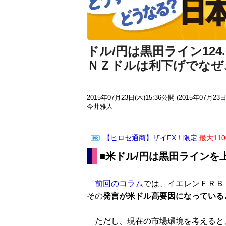
ドル/円は黒田ライン124
ＮＺドルは利下げでなぜ
2015年07月23日(木)15:36公開 (2015年07月23日
今井雅人
【ヒロセ通商】ザイFX！限定
最大11
■米ドル/円は黒田ラインを
前回のコラム
では、イエレンＦＲＢ
その
発言が米ドル高要因になっている
ただし、現在の市場環境を考えると