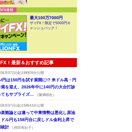
最大100万7000円
ザイFX！限定で5000円キ
ャッシュバック！
FX！最新＆おすすめ記事
年08月07日(金)18時09分公開
/円は150円を試す展開に!? 米ドル高・円
焉を迎え、2026年中に140円の大台打診
ってもサプライズ…
（陳満咲杜）
年08月07日(金)15時43分公開
の楽観論とは違って中東情勢は悪化し原油
、ドル円も158円台に戻しドル金利上昇で
用統計
（持田有紀子）