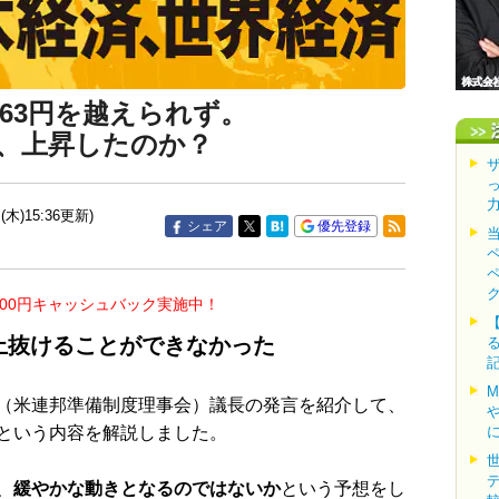
.63円を越えられず。
、上昇したのか？
(木)15:36更新)
シェア
優先登録
000円キャッシュバック実施中！
上抜けることができなかった
（米連邦準備制度理事会）議長の発言を紹介して、
という内容を解説しました。
、
緩やかな動きとなるのではないか
という予想をし