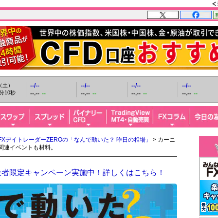
日（土）
--/--
--/--
--/--
--/--
分11秒
--.--
--
--.--
--
--.--
--
--.--
--
FXデイトレーダーZEROの「なんで動いた？ 昨日の相場」
> カーニ
豪関連イベントも材料。
設者限定キャンペーン実施中！詳しくはこちら！