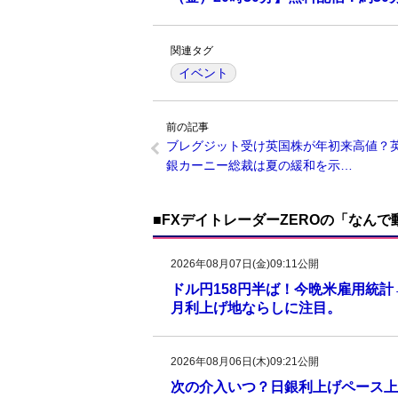
関連タグ
イベント
前の記事
ブレグジット受け英国株が年初来高値？
銀カーニー総裁は夏の緩和を示…
■FXデイトレーダーZEROの「なん
2026年08月07日(金)09:11公開
ドル円158円半ば！今晩米雇用統
月利上げ地ならしに注目。
2026年08月06日(木)09:21公開
次の介入いつ？日銀利上げペース上