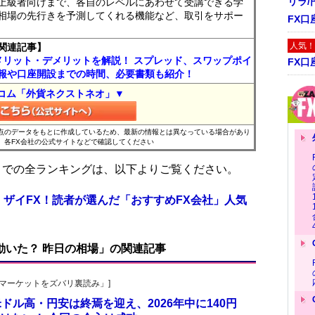
リラ
上級者向けまで、各自のレベルにあわせて受講できる学
相場の先行きを予測してくれる機能など、取引をサポー
FX口
人気！
関連記事】
メリット・デメリットを解説！ スプレッド、スワップポイ
FX口
報や口座開設までの時間、必要書類も紹介！
コム「外貨ネクストネオ」▼
時点のデータをもとに作成しているため、最新の情報とは異なっている場合があり
、各FX会社の公式サイトなどで確認してください
位までの全ランキングは、以下よりご覧ください。
 ザイFX！読者が選んだ「おすすめFX会社」人気
で動いた？ 昨日の相場」の関連記事
杜の「マーケットをズバリ裏読み」]
 米ドル高・円安は終焉を迎え、2026年中に140円