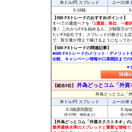
米ドル/円 スプレッド
ユーロ/米
0.18銭
0
【SBI FXトレードのおすすめポイント】
すべての通貨ペアを
「1通貨」単位、一般的
徴！ これからFXを始める人、少額取引が
たいFX会社です。スプレッドの狭さにも定
で、取引量が増えて稼げるようになってか
【SBI FXトレードの関連記事】
■SBI FXトレードのメリット・デメリッ
比較、キャンペーン情報や口座開設までの
▼
外為どっとコム「外貨
【総合3位】
外為どっとコム「
米ドル/円 スプレッド
ユーロ/米
0.2銭原則固定
0.3p
(9-27時・例外あり)
(9-2
【外為どっとコム「外貨ネクストネオ」の
業界最狭水準のスプレッドと豊富な情報で