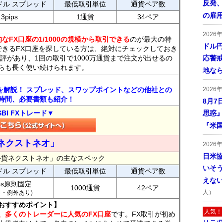
反発
ドル スプレッド
最低取引単位
通貨ペア数
の雇
.3pips
1通貨
34ペア
2026
なFX口座の1/1000の規模から取引できる
のが最大の特
ドル
できるFX口座を探している方は、絶対にチェックしておき
評があり、1回の取引で1000万通貨まで注文が出せるの
応警
らも長く使い続けられます。
地な
トを解説！ スプレッド、スワップポイントなどの他社との
2026
時間、必要書類も紹介！
8月7
SBI FXトレード▼
思惑
『米
ネクストネオ」
2026
日米
外貨ネクストネオ」の主なスペック
いそ
ドル スプレッド
最低取引単位
通貨ペア数
えな
ips原則固定
1000通貨
42ペア
人）
7時・例外あり)
おすすめポイント】
人気！
、多くのトレーダーに人気のFX口座
です。FX取引が初め