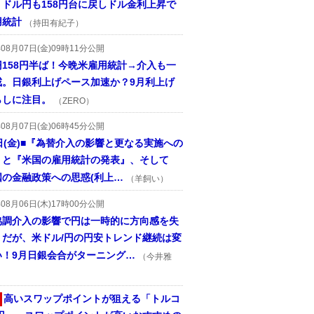
、ドル円も158円台に戻しドル金利上昇で
用統計
（持田有紀子）
年08月07日(金)09時11分公開
円158円半ば！今晩米雇用統計→介入も一
戒。日銀利上げペース加速か？9月利上げ
らしに注目。
（ZERO）
年08月07日(金)06時45分公開
日(金)■『為替介入の影響と更なる実施への
』と『米国の雇用統計の発表』、そして
国の金融政策への思惑(利上…
（羊飼い）
年08月06日(木)17時00分公開
協調介入の影響で円は一時的に方向感を失
うだが、米ドル/円の円安トレンド継続は変
い！9月日銀会合がターニング…
（今井雅
高いスワップポイントが狙える「トルコ