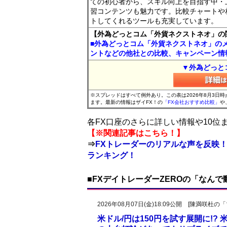
ての初心者から、スキル向上を目指す中・
習コンテンツも魅力です。比較チャートや
トしてくれるツールも充実しています。
【外為どっとコム「外貨ネクストネオ」の
■外為どっとコム「外貨ネクストネオ」の
ントなどの他社との比較、キャンペーン情
▼外為どっと
※スプレッドはすべて例外あり。この表は2026年8月3日
ます。最新の情報はザイFX！の
「FX会社おすすめ比較」
や
各FX口座のさらに詳しい情報や10
【※関連記事はこちら！】
⇒
FXトレーダーのリアルな声を反映！
ランキング！
■FXデイトレーダーZEROの「なん
2026年08月07日(金)18:09公開 [陳満咲
米ドル/円は150円を試す展開に!?