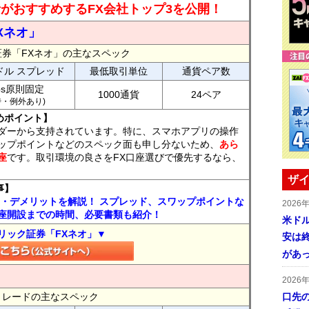
読者がおすすめするFX会社トップ3を公開！
Xネオ」
証券「FXネオ」の主なスペック
ドル スプレッド
最低取引単位
通貨ペア数
ips原則固定
1000通貨
24ペア
7時・例外あり)
めポイント】
ダーから支持されています。特に、スマホアプリの操作
ップポイントなどのスペック面も申し分ないため、
あら
座
です。取引環境の良さをFX口座選びで優先するなら、
ザイ
事】
ト・デメリットを解説！ スプレッド、スワップポイントな
2026
座開設までの時間、必要書類も紹介！
米ドル
リック証券「FXネオ」▼
安は終
があ
2026
FXトレードの主なスペック
口先