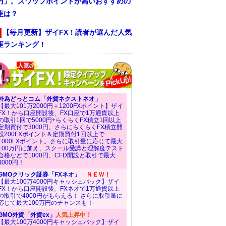
/円」。スワップポイントが高いおすすめの
座は？
【毎月更新】ザイFX！読者が選んだ人気
座ランキング！
外為どっとコム「外貨ネクストネオ」
【最大101万2000円＋1200FXポイント】ザイ
FX！から口座開設後、FX口座で1万通貨以上
の取引1回で5000円+らくらくFX積立1回以上
定期買付で3000円。さらにらくらくFX積立開
設200FXポイント＆定期買付1回以上で
1000FXポイント。さらに取引量に応じて最大
100万円に加え、スクール受講と理解度テスト
合格などで1000円、CFD開設と取引で最大
4000円！
GMOクリック証券「FXネオ」
ＮＥＷ！
【最大100万4000円キャッシュバック】ザイ
FX！から口座開設後、FXネオで1万通貨以上
の取引で4000円がもらえる！ さらに取引量に
応じて最大100万円のチャンスも！
GMO外貨「外貨ex」
人気上昇中！
【最大100万4000円キャッシュバック】ザイ