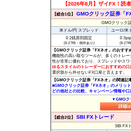
【2026年8月】ザイFX！
GMOクリック証券「F
【総合1位】
GMOクリック
米ドル/円 スプレッド
ユーロ/米
0.2銭原則固定
0.3p
(9-27時・例外あり)
(9-2
【GMOクリック証券「FXネオ」のおすす
機能性の高い取引ツールが、多くのトレー
性が非常に優れており、スプレッドやスワ
ゆるスタイルのトレーダーにおすすめの口
選択肢から外せないFX口座と言えます。
【GMOクリック証券「FXネオ」の関連記
■GMOクリック証券「FXネオ」のメリッ
どの他社との比較、キャンペーン情報や口
▼GMOク
SBI FXトレード
【総合2位】
SBI 