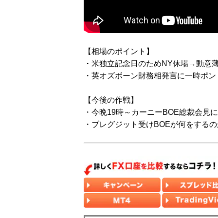
【相場のポイント】
・米独立記念日のためNY休場→動意
・英オズボーン財務相発言に一時ポン
【今後の作戦】
・今晩19時～カーニーBOE総裁会見
・ブレグジット受けBOEが何をするの