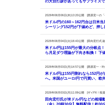
の大台打診があってもサプライズで
2026年08月06日(木)13:20公開 [西原宏
米ドル/円の160～162円台は日米
シーリング152円が下値めど、押
2026年08月04日(火)16:43公開 [田向宏行式 
米ドル/円は155円が最大の分岐点！
ら月足ダウ理論が下向き転換！ 下値
2026年08月03日(月)14:57公開 [西原宏一
米ドル/円は155円割れなら152円
へ。米国がユーロ/円で円買い、欧
2026年08月03日(月)11:09公開 [ザイFX
田向宏行氏が米ドル/円などの相場
（金）20時30分】無料配信！約3