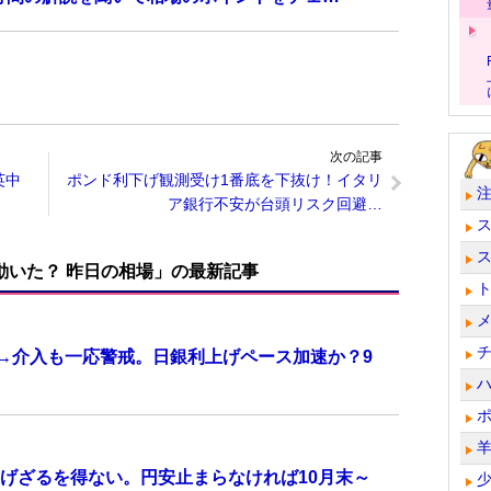
次の記事
英中
ポンド利下げ観測受け1番底を下抜け！イタリ
ア銀行不安が台頭リスク回避…
で動いた？ 昨日の相場」の最新記事
計→介入も一応警戒。日銀利上げペース加速か？9
げざるを得ない。円安止まらなければ10月末～