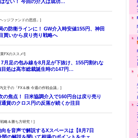
はない！ 今回の介入は成功…
一の「ヘッジファンドの思惑」]
当局の防衛ラインに！ GW介入時安値155円、神田
し目買いから戻り売り戦略へ
副業FXのススメ!]
 7月足の包み線を8月足が下抜け、155円割れな
目処は高市総裁誕生時の147円…
・叶内文子の「FX＆株 今週の作戦会議」]
が次の焦点！ 日米協調介入で160円台は戻り売り
州通貨のクロス円の反落が続くか注目
！投資戦略＆勝ち方研究！]
動向を音声で解説するXスペースは【8月7日
0分間の解説を聞いて相場のポイントをチェ…