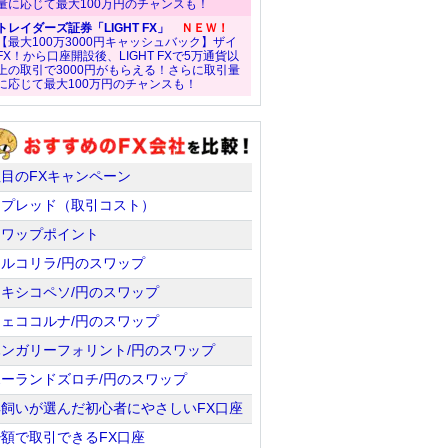
量に応じて最大100万円のチャンスも！
トレイダーズ証券「LIGHT FX」
ＮＥＷ！
【最大100万3000円キャッシュバック】ザイ
FX！から口座開設後、LIGHT FXで5万通貨以
上の取引で3000円がもらえる！さらに取引量
に応じて最大100万円のチャンスも！
注目のFXキャンペーン
スプレッド（取引コスト）
スワップポイント
トルコリラ/円のスワップ
メキシコペソ/円のスワップ
チェココルナ/円のスワップ
ハンガリーフォリント/円のスワップ
ポーランドズロチ/円のスワップ
羊飼いが選んだ初心者にやさしいFX口座
少額で取引できるFX口座