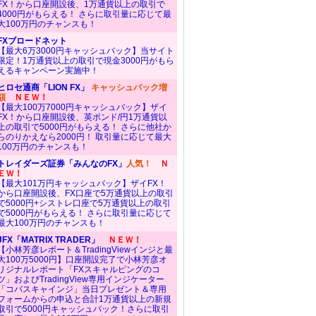
FX！から口座開設後、1万通貨以上の取引で
4000円がもらえる！ さらに取引量に応じて最
大100万円のチャンスも！
FXブロードネット
【最大6万3000円キャッシュバック】当サイト
限定！1万通貨以上の取引で現金3000円がもら
えるキャンペーン実施中！
ヒロセ通商「LION FX」
キャッシュバック増
額
ＮＥＷ！
【最大100万7000円キャッシュバック】ザイ
FX！から口座開設後、英ポンド/円1万通貨以
上の取引で5000円がもらえる！ さらに他社か
らのりかえなら2000円！ 取引量に応じて最大
100万円のチャンスも！
トレイダーズ証券「みんなのFX」
人気！
Ｎ
ＥＷ！
【最大101万円キャッシュバック】ザイFX！
から口座開設後、FX口座で5万通貨以上の取引
で5000円+シストレ口座で5万通貨以上の取引
で5000円がもらえる！ さらに取引量に応じて
最大100万円のチャンスも！
JFX「MATRIX TRADER」
ＮＥＷ！
【小林芳彦レポート＆TradingViewインジと最
大100万5000円】口座開設完了で小林芳彦オ
リジナルレポート「FXスキャルピングのコ
ツ」およびTradingView専用インジケーター
「コバスキャインジ」当日プレゼント＆専用
フォームからの申込と合計1万通貨以上の新規
取引で5000円キャッシュバック！さらに取引