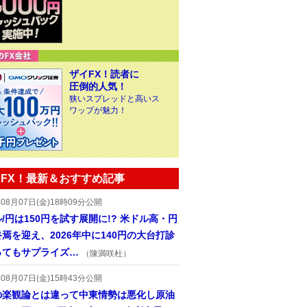
ザイFX！読者に
圧倒的人気！
狭いスプレッドと高いス
ワップが魅力！
FX！最新＆おすすめ記事
年08月07日(金)18時09分公開
/円は150円を試す展開に!? 米ドル高・円
焉を迎え、2026年中に140円の大台打診
ってもサプライズ…
（陳満咲杜）
年08月07日(金)15時43分公開
の楽観論とは違って中東情勢は悪化し原油