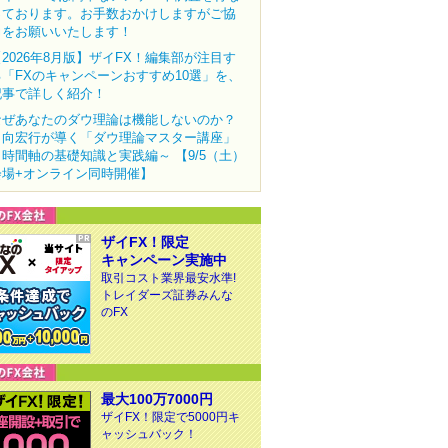
っております。お手数おかけしますがご協
力をお願いいたします！
【2026年8月版】ザイFX！編集部が注目す
る「FXのキャンペーンおすすめ10選」を、
記事で詳しく紹介！
なぜあなたのダウ理論は機能しないのか？
田向宏行が導く「ダウ理論マスター講座」
～時間軸の基礎知識と実践編～ 【9/5（土）
会場+オンライン同時開催】
ザイFX！限定
キャンペーン実施中
取引コスト業界最安水準!
トレイダーズ証券みんな
のFX
最大100万7000円
ザイFX！限定で5000円キ
ャッシュバック！