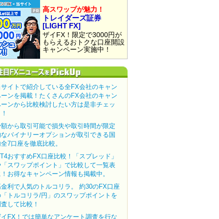
高スワップが魅力！
トレイダーズ証券
[LIGHT FX]
ザイFX！限定で3000円が
もらえるおトクな口座開設
キャンペーン実施中！
当サイトで紹介している全FX会社のキャン
ペーンを掲載！たくさんのFX会社のキャン
ペーンから比較検討したい方は是非チェッ
ク！
少額から取引可能で損失や取引時間が限定
的なバイナリーオプションが取引できる国
内全7口座を徹底比較。
MT4おすすめFX口座比較！「スプレッド」
や「スワップポイント」で比較して一覧表
に！お得なキャンペーン情報も掲載中。
高金利で人気のトルコリラ。 約30のFX口座
の「トルコリラ/円」のスワップポイントを
調査して比較！
ザイFX！では簡単なアンケート調査を行な