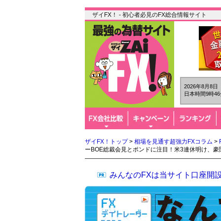
ザイFX！ - 初心者必見のFX総合情報サイト
2026年8月8
日本時間9時46
ザイFX！トップ
>
相場を見通す超強力FXコラム
>
ーBOE総裁会見とポンドに注目！米3連休明け、
みんなのFXは当サイト口座開