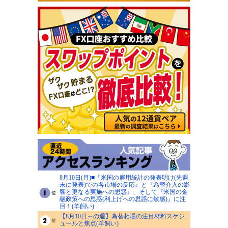
8月10日(月)■『米国の雇用統計の発表明け(先週
末に発表)での各市場の反応』と『為替介入の影
響と更なる実施への思惑』、そして『米国の金
融政策への思惑(利上げへの思惑に敏感)』に注
目！(羊飼い)
【8月10日～の週】為替相場の注目材料スケジ
ュールと焦点(羊飼い)