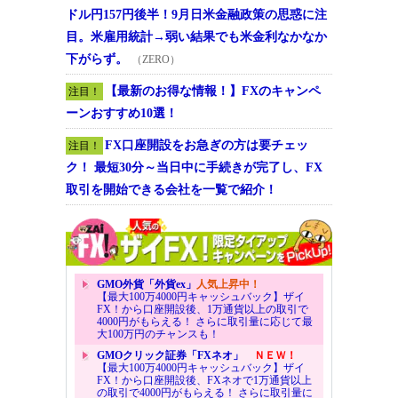
ドル円157円後半！9月日米金融政策の思惑に注
目。米雇用統計→弱い結果でも米金利なかなか
下がらず。
（ZERO）
【最新のお得な情報！】FXのキャンペ
注目！
ーンおすすめ10選！
FX口座開設をお急ぎの方は要チェッ
注目！
ク！ 最短30分～当日中に手続きが完了し、FX
取引を開始できる会社を一覧で紹介！
GMO外貨「外貨ex」
人気上昇中！
【最大100万4000円キャッシュバック】ザイ
FX！から口座開設後、1万通貨以上の取引で
4000円がもらえる！ さらに取引量に応じて最
大100万円のチャンスも！
GMOクリック証券「FXネオ」
ＮＥＷ！
【最大100万4000円キャッシュバック】ザイ
FX！から口座開設後、FXネオで1万通貨以上
の取引で4000円がもらえる！ さらに取引量に