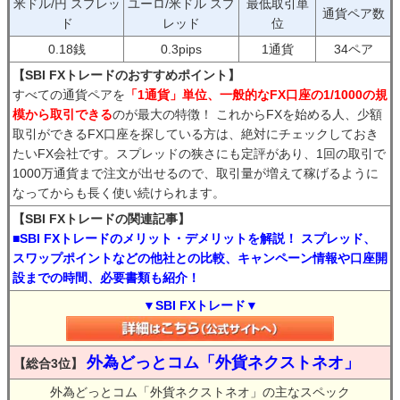
米ドル/円 スプレッ
ユーロ/米ドル スプ
最低取引単
通貨ペア数
ド
レッド
位
0.18銭
0.3pips
1通貨
34ペア
【SBI FXトレードのおすすめポイント】
すべての通貨ペアを
「1通貨」単位、一般的なFX口座の1/1000の規
模から取引できる
のが最大の特徴！ これからFXを始める人、少額
取引ができるFX口座を探している方は、絶対にチェックしておき
たいFX会社です。スプレッドの狭さにも定評があり、1回の取引で
1000万通貨まで注文が出せるので、取引量が増えて稼げるように
なってからも長く使い続けられます。
【SBI FXトレードの関連記事】
■SBI FXトレードのメリット・デメリットを解説！ スプレッド、
スワップポイントなどの他社との比較、キャンペーン情報や口座開
設までの時間、必要書類も紹介！
▼SBI FXトレード▼
外為どっとコム「外貨ネクストネオ」
【総合3位】
外為どっとコム「外貨ネクストネオ」の主なスペック