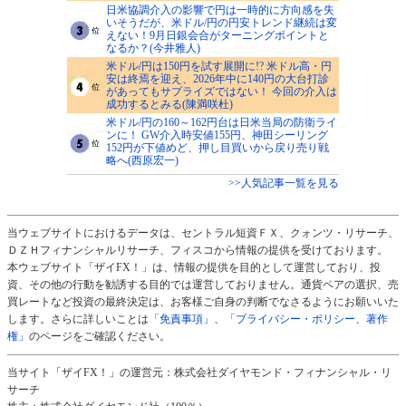
日米協調介入の影響で円は一時的に方向感を失
いそうだが、米ドル/円の円安トレンド継続は変
えない！9月日銀会合がターニングポイントと
なるか？(今井雅人)
米ドル/円は150円を試す展開に!? 米ドル高・円
安は終焉を迎え、2026年中に140円の大台打診
があってもサプライズではない！ 今回の介入は
成功するとみる(陳満咲杜)
米ドル/円の160～162円台は日米当局の防衛ライ
ンに！ GW介入時安値155円、神田シーリング
152円が下値めど、押し目買いから戻り売り戦
略へ(西原宏一)
>>人気記事一覧を見る
当ウェブサイトにおけるデータは、セントラル短資ＦＸ、クォンツ・リサーチ、
ＤＺＨフィナンシャルリサーチ、フィスコから情報の提供を受けております。
本ウェブサイト「ザイFX！」は、情報の提供を目的として運営しており、投
資、その他の行動を勧誘する目的では運営しておりません。通貨ペアの選択、売
買レートなど投資の最終決定は、お客様ご自身の判断でなさるようにお願いいた
します。さらに詳しいことは
「免責事項」
、
「プライバシー・ポリシー、著作
権」
のページをご確認ください。
当サイト「ザイFX！」の運営元：株式会社ダイヤモンド・フィナンシャル・リ
サーチ