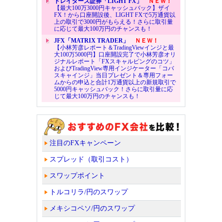
トレイダーズ証券「LIGHT FX」
ＮＥＷ！
【最大100万3000円キャッシュバック】ザイ
FX！から口座開設後、LIGHT FXで5万通貨以
上の取引で3000円がもらえる！さらに取引量
に応じて最大100万円のチャンスも！
JFX「MATRIX TRADER」
ＮＥＷ！
【小林芳彦レポート＆TradingViewインジと最
大100万5000円】口座開設完了で小林芳彦オリ
ジナルレポート「FXスキャルピングのコツ」
およびTradingView専用インジケーター「コバ
スキャインジ」当日プレゼント＆専用フォー
ムからの申込と合計1万通貨以上の新規取引で
5000円キャッシュバック！さらに取引量に応
じて最大100万円のチャンスも！
注目のFXキャンペーン
スプレッド（取引コスト）
スワップポイント
トルコリラ/円のスワップ
メキシコペソ/円のスワップ