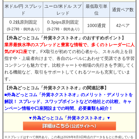
米ドル/円 スプレッ
ユーロ/米ドル スプ
最低取引単
通貨ペア数
ド
レッド
位
0.2銭原則固定
0.3pips原則固定
1000通貨
42ペア
(9-27時・例外あり)
(9-27時・例外あり)
【外為どっとコム「外貨ネクストネオ」のおすすめポイント】
業界最狭水準のスプレッドと豊富な情報で、多くのトレーダーに人
気のFX口座
です。FX取引が初めての初心者から、スキル向上を目
指す中・上級者向けまで、各自のレベルにあわせて受講できる学習
コンテンツも魅力です。比較チャートや相場の先行きを予測してく
れる機能など、取引をサポートしてくれるツールも充実していま
す。
【外為どっとコム「外貨ネクストネオ」の関連記事】
■外為どっとコム「外貨ネクストネオ」のメリット・デメリットを
解説！ スプレッド、スワップポイントなどの他社との比較、キャ
ンペーン情報や口座開設までの時間、必要書類も紹介！
▼外為どっとコム「外貨ネクストネオ」▼
※スプレッドはすべて例外あり。この表は2026年8月3日時点のデータをもとに作成している