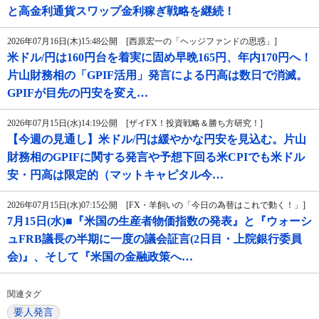
と高金利通貨スワップ金利稼ぎ戦略を継続！
2026年07月16日(木)15:48公開 [西原宏一の「ヘッジファンドの思惑」]
米ドル/円は160円台を着実に固め早晩165円、年内170円へ！
片山財務相の「GPIF活用」発言による円高は数日で消滅。
GPIFが目先の円安を変え…
2026年07月15日(水)14:19公開 [ザイFX！投資戦略＆勝ち方研究！]
【今週の見通し】米ドル/円は緩やかな円安を見込む。片山
財務相のGPIFに関する発言や予想下回る米CPIでも米ドル
安・円高は限定的（マットキャピタル今…
2026年07月15日(水)07:15公開 [FX・羊飼いの「今日の為替はこれで動く！」]
7月15日(水)■『米国の生産者物価指数の発表』と『ウォーシ
ュFRB議長の半期に一度の議会証言(2日目・上院銀行委員
会)』、そして『米国の金融政策へ…
関連タグ
要人発言