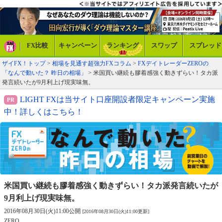
FX比較
キャンペーン
ランキング
スワップ
スプレッド
ザイFX！トップ
>
相場を見通す超強力FXコラム
>
FXデイトレーダーZEROの
「なんで動いた？ 昨日の相場」
> 米国買い継続も膠着感強く動きずらい！タカ派
発言続いたが9月利上げ現実味無。
LIGHT FXは当サイト口座開設者限定キャンペーン実施
中！詳しくはこちら！
米国買い継続も膠着感強く動きずらい！
タカ派発言続いたが
9月利上げ現実味無。
2016年08月30日(火)11:00公開
[2016年08月30日(火)11:00更新]
ZERO