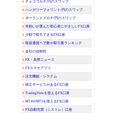
チェココルナ/円のスワップ
ハンガリーフォリント/円のスワップ
ポーランドズロチ/円のスワップ
羊飼いが選んだ初心者にやさしいFX口座
少額で取引できるFX口座
取扱通貨ペア数や取引量ランキング
会社の信頼性
FX・為替ニュース
FXスマホアプリ
注文機能・システム
積立サービスがあるFX口座
TradingViewを使えるFX口座
MT4やMT5を使えるFX口座
FX自動売買（シストレ）口座