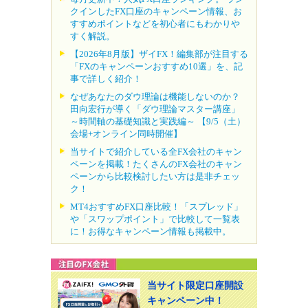
クインしたFX口座のキャンペーン情報、お
すすめポイントなどを初心者にもわかりや
すく解説。
【2026年8月版】ザイFX！編集部が注目する
「FXのキャンペーンおすすめ10選」を、記
事で詳しく紹介！
なぜあなたのダウ理論は機能しないのか？
田向宏行が導く「ダウ理論マスター講座」
～時間軸の基礎知識と実践編～ 【9/5（土）
会場+オンライン同時開催】
当サイトで紹介している全FX会社のキャン
ペーンを掲載！たくさんのFX会社のキャン
ペーンから比較検討したい方は是非チェッ
ク！
MT4おすすめFX口座比較！「スプレッド」
や「スワップポイント」で比較して一覧表
に！お得なキャンペーン情報も掲載中。
当サイト限定口座開設
キャンペーン中！