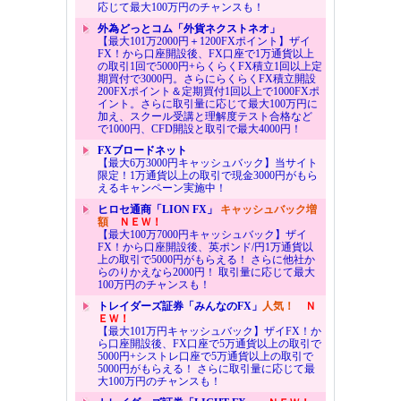
応じて最大100万円のチャンスも！
外為どっとコム「外貨ネクストネオ」
【最大101万2000円＋1200FXポイント】ザイ
FX！から口座開設後、FX口座で1万通貨以上
の取引1回で5000円+らくらくFX積立1回以上定
期買付で3000円。さらにらくらくFX積立開設
200FXポイント＆定期買付1回以上で1000FXポ
イント。さらに取引量に応じて最大100万円に
加え、スクール受講と理解度テスト合格など
で1000円、CFD開設と取引で最大4000円！
FXブロードネット
【最大6万3000円キャッシュバック】当サイト
限定！1万通貨以上の取引で現金3000円がもら
えるキャンペーン実施中！
ヒロセ通商「LION FX」
キャッシュバック増
額
ＮＥＷ！
【最大100万7000円キャッシュバック】ザイ
FX！から口座開設後、英ポンド/円1万通貨以
上の取引で5000円がもらえる！ さらに他社か
らのりかえなら2000円！ 取引量に応じて最大
100万円のチャンスも！
トレイダーズ証券「みんなのFX」
人気！
Ｎ
ＥＷ！
【最大101万円キャッシュバック】ザイFX！か
ら口座開設後、FX口座で5万通貨以上の取引で
5000円+シストレ口座で5万通貨以上の取引で
5000円がもらえる！ さらに取引量に応じて最
大100万円のチャンスも！