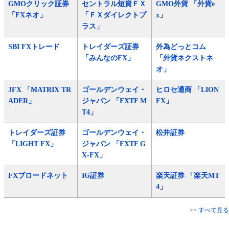
GMOクリック証券
セントラル短資ＦＸ
GMO外貨 「外貨e
「FXネオ」
「ＦＸダイレクトプ
x」
ラス」
SBI FXトレード
トレイダーズ証券
外為どっとコム
「みんなのFX」
「外貨ネクストネ
オ」
JFX 「MATRIX TR
ゴールデンウェイ・
ヒロセ通商 「LION
ADER」
ジャパン 「FXTF M
FX」
T4」
トレイダーズ証券
ゴールデンウェイ・
松井証券
「LIGHT FX」
ジャパン 「FXTF G
X-FX」
FXブロードネット
IG証券
楽天証券 「楽天MT
4」
>> すべて見る