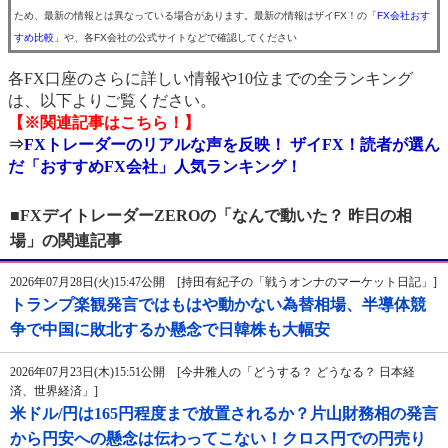
ため、最新の情報とは異なっている場合があります。最新の情報はザイFX！の
「FX会社おす
すめ比較」
や、各FX会社の公式サイトなどで確認してください
各FX口座のさらに詳しい情報や10位までの全ランキング
は、以下よりご覧ください。
【※関連記事はこちら！】
⇒
FXトレーダーのリアルな声を反映！ ザイFX！読者が選ん
だ「おすすめFX会社」人気ランキング！
■FXデイトレーダーZEROの「なんで動いた？ 昨日の相
場」の関連記事
2026年07月28日(火)15:47公開 [持田有紀子の「戦うオンナのマーケット日記」]
トランプ楽観発言ではもはや動かない為替相場、半導体競
争で中国に敗北するか懸念で日韓株も大幅安
2026年07月23日(木)15:51公開 [今井雅人の「どうする？ どうなる？ 日本経
済、世界経済」]
米ドル/円は165円程度まで放置されるか？片山財務相の発言
から円安への懸念は伝わってこない！クロス円での円売り