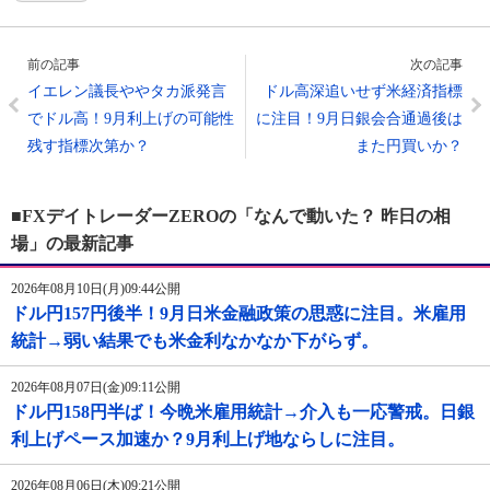
前の記事
次の記事
イエレン議長ややタカ派発言
ドル高深追いせず米経済指標
でドル高！9月利上げの可能性
に注目！9月日銀会合通過後は
残す指標次第か？
また円買いか？
■FXデイトレーダーZEROの「なんで動いた？ 昨日の相
場」の最新記事
2026年08月10日(月)09:44公開
ドル円157円後半！9月日米金融政策の思惑に注目。米雇用
統計→弱い結果でも米金利なかなか下がらず。
2026年08月07日(金)09:11公開
ドル円158円半ば！今晩米雇用統計→介入も一応警戒。日銀
利上げペース加速か？9月利上げ地ならしに注目。
2026年08月06日(木)09:21公開