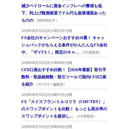
減少ペイロールに賃金インフレへの警戒も低
下、利上げ観測後退でドル円も急落場面あった
ものの
（持田有紀子）
2026年08月10日(月)11時25分公開
FX会社のキャンペーンおすすめ10選！ キャッ
シュバックがもらえる条件がかんたんなFX会社
や、「ザイFX！」限定のキャ…
（FX情報局）
2026年08月10日(月)11時00分公開
CFD口座おすすめ比較！【2026年最新】取引手
数料・取扱銘柄数・取引ツールで国内CFD口座
を紹介
（ザイFX！編集部）
2026年08月10日(月)10時55分公開
FX「スイスフラン/トルコリラ（CHF/TRY）」
のスワップポイントを比較！ もっとも高水準の
スワップポイントを提供し…
（FX情報局）
2026年08月10日(月)09時44分公開