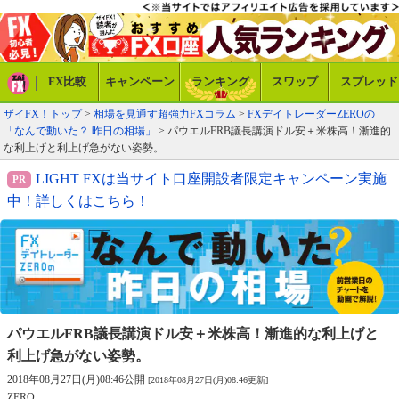
FX比較
キャンペーン
ランキング
スワップ
スプレッド
ザイFX！トップ
>
相場を見通す超強力FXコラム
>
FXデイトレーダーZEROの
「なんで動いた？ 昨日の相場」
> パウエルFRB議長講演ドル安＋米株高！漸進的
な利上げと利上げ急がない姿勢。
LIGHT FXは当サイト口座開設者限定キャンペーン実施
中！詳しくはこちら！
パウエルFRB議長講演ドル安＋米株高！
漸進的な利上げと
利上げ急がない姿勢。
2018年08月27日(月)08:46公開
[2018年08月27日(月)08:46更新]
ZERO