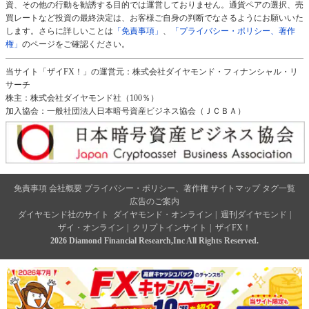
資、その他の行動を勧誘する目的では運営しておりません。通貨ペアの選択、売
買レートなど投資の最終決定は、お客様ご自身の判断でなさるようにお願いいた
します。さらに詳しいことは
「免責事項」
、
「プライバシー・ポリシー、著作
権」
のページをご確認ください。
当サイト「ザイFX！」の運営元：株式会社ダイヤモンド・フィナンシャル・リ
サーチ
株主：株式会社ダイヤモンド社（100％）
加入協会：一般社団法人日本暗号資産ビジネス協会（ＪＣＢＡ）
免責事項
会社概要
プライバシー・ポリシー、著作権
サイトマップ
タグ一覧
広告のご案内
ダイヤモンド社のサイト
ダイヤモンド・オンライン
|
週刊ダイヤモンド
|
ザイ・オンライン
|
クリプトインサイト
|
ザイFX！
2026 Diamond Financial Research,Inc All Rights Reserved.