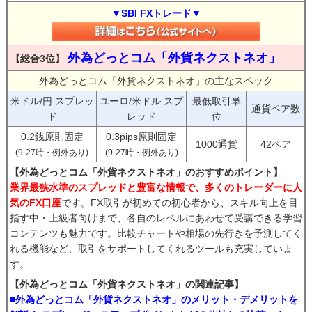
▼SBI FXトレード▼
外為どっとコム「外貨ネクストネオ」
【総合3位】
外為どっとコム「外貨ネクストネオ」の主なスペック
米ドル/円 スプレッ
ユーロ/米ドル スプ
最低取引単
通貨ペア数
ド
レッド
位
0.2銭原則固定
0.3pips原則固定
1000通貨
42ペア
(9-27時・例外あり)
(9-27時・例外あり)
【外為どっとコム「外貨ネクストネオ」のおすすめポイント】
業界最狭水準のスプレッドと豊富な情報で、多くのトレーダーに人
気のFX口座
です。FX取引が初めての初心者から、スキル向上を目
指す中・上級者向けまで、各自のレベルにあわせて受講できる学習
コンテンツも魅力です。比較チャートや相場の先行きを予測してく
れる機能など、取引をサポートしてくれるツールも充実していま
す。
【外為どっとコム「外貨ネクストネオ」の関連記事】
■外為どっとコム「外貨ネクストネオ」のメリット・デメリットを