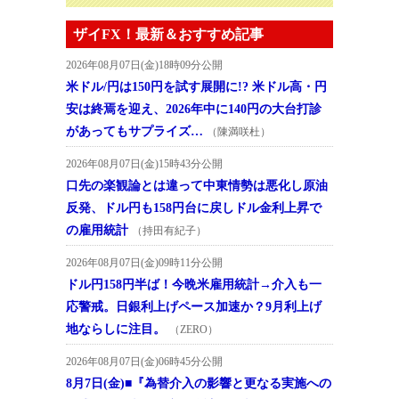
ザイFX！最新＆おすすめ記事
2026年08月07日(金)18時09分公開
米ドル/円は150円を試す展開に!? 米ドル高・円
安は終焉を迎え、2026年中に140円の大台打診
があってもサプライズ…
（陳満咲杜）
2026年08月07日(金)15時43分公開
口先の楽観論とは違って中東情勢は悪化し原油
反発、ドル円も158円台に戻しドル金利上昇で
の雇用統計
（持田有紀子）
2026年08月07日(金)09時11分公開
ドル円158円半ば！今晩米雇用統計→介入も一
応警戒。日銀利上げペース加速か？9月利上げ
地ならしに注目。
（ZERO）
2026年08月07日(金)06時45分公開
8月7日(金)■『為替介入の影響と更なる実施への