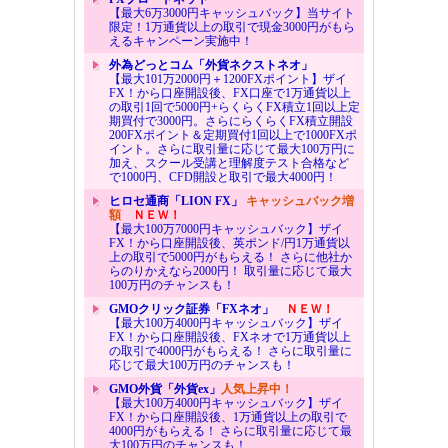
【最大6万3000円キャッシュバック】当サイト
限定！1万通貨以上の取引で現金3000円がもら
えるキャンペーン実施中！
外為どっとコム「外貨ネクストネオ」
【最大101万2000円＋1200FXポイント】ザイ
FX！から口座開設後、FX口座で1万通貨以上
の取引1回で5000円+らくらくFX積立1回以上定
期買付で3000円。さらにらくらくFX積立開設
200FXポイント＆定期買付1回以上で1000FXポ
イント。さらに取引量に応じて最大100万円に
加え、スクール受講と理解度テスト合格など
で1000円、CFD開設と取引で最大4000円！
ヒロセ通商「LION FX」
キャッシュバック増
額
ＮＥＷ！
【最大100万7000円キャッシュバック】ザイ
FX！から口座開設後、英ポンド/円1万通貨以
上の取引で5000円がもらえる！ さらに他社か
らのりかえなら2000円！ 取引量に応じて最大
100万円のチャンスも！
GMOクリック証券「FXネオ」
ＮＥＷ！
【最大100万4000円キャッシュバック】ザイ
FX！から口座開設後、FXネオで1万通貨以上
の取引で4000円がもらえる！ さらに取引量に
応じて最大100万円のチャンスも！
GMO外貨「外貨ex」
人気上昇中！
【最大100万4000円キャッシュバック】ザイ
FX！から口座開設後、1万通貨以上の取引で
4000円がもらえる！ さらに取引量に応じて最
大100万円のチャンスも！