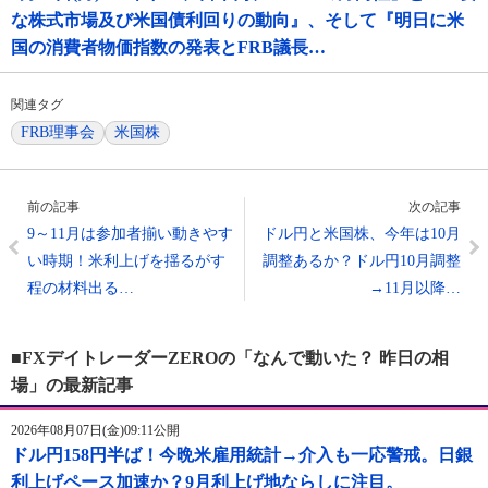
な株式市場及び米国債利回りの動向』、そして『明日に米
国の消費者物価指数の発表とFRB議長…
関連タグ
FRB理事会
米国株
前の記事
次の記事
9～11月は参加者揃い動きやす
ドル円と米国株、今年は10月
い時期！米利上げを揺るがす
調整あるか？ドル円10月調整
程の材料出る…
→11月以降…
■FXデイトレーダーZEROの「なんで動いた？ 昨日の相
場」の最新記事
2026年08月07日(金)09:11公開
ドル円158円半ば！今晩米雇用統計→介入も一応警戒。日銀
利上げペース加速か？9月利上げ地ならしに注目。