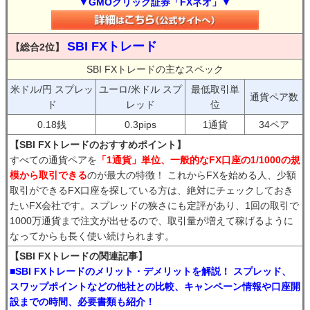
▼GMOクリック証券「FXネオ」▼
SBI FXトレード
【総合2位】
SBI FXトレードの主なスペック
米ドル/円 スプレッ
ユーロ/米ドル スプ
最低取引単
通貨ペア数
ド
レッド
位
0.18銭
0.3pips
1通貨
34ペア
【SBI FXトレードのおすすめポイント】
すべての通貨ペアを
「1通貨」単位、一般的なFX口座の1/1000の規
模から取引できる
のが最大の特徴！ これからFXを始める人、少額
取引ができるFX口座を探している方は、絶対にチェックしておき
たいFX会社です。スプレッドの狭さにも定評があり、1回の取引で
1000万通貨まで注文が出せるので、取引量が増えて稼げるように
なってからも長く使い続けられます。
【SBI FXトレードの関連記事】
■SBI FXトレードのメリット・デメリットを解説！ スプレッド、
スワップポイントなどの他社との比較、キャンペーン情報や口座開
設までの時間、必要書類も紹介！