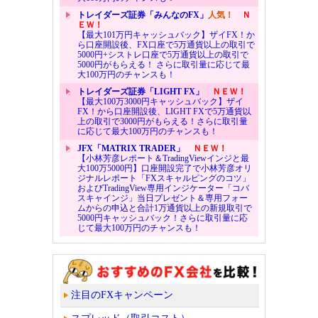
トレイダーズ証券「みんなのFX」
人気！
Ｎ
ＥＷ！
【最大101万円キャッシュバック】ザイFX！か
ら口座開設後、FX口座で5万通貨以上の取引で
5000円+シストレ口座で5万通貨以上の取引で
5000円がもらえる！ さらに取引量に応じて最
大100万円のチャンスも！
トレイダーズ証券「LIGHT FX」
ＮＥＷ！
【最大100万3000円キャッシュバック】ザイ
FX！から口座開設後、LIGHT FXで5万通貨以
上の取引で3000円がもらえる！さらに取引量
に応じて最大100万円のチャンスも！
JFX「MATRIX TRADER」
ＮＥＷ！
【小林芳彦レポート＆TradingViewインジと最
大100万5000円】口座開設完了で小林芳彦オリ
ジナルレポート「FXスキャルピングのコツ」
およびTradingView専用インジケーター「コバ
スキャインジ」当日プレゼント＆専用フォー
ムからの申込と合計1万通貨以上の新規取引で
5000円キャッシュバック！さらに取引量に応
じて最大100万円のチャンスも！
注目のFXキャンペーン