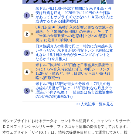
米ドル/円は150円を試す展開に!? 米ドル高・円
安は終焉を迎え、2026年中に140円の大台打診
があってもサプライズではない！ 今回の介入は
成功するとみる(陳満咲杜)
8月7日(金)■『為替介入の影響と更なる実施への
思惑』と『米国の雇用統計の発表』、そして
『米国の金融政策への思惑(利上げへの思惑に注
視)』に注目！(羊飼い)
日米協調介入の影響で円は一時的に方向感を失
いそうだが、米ドル/円の円安トレンド継続は変
えない！9月日銀会合がターニングポイントと
なるか？(今井雅人)
米ドル/円の160～162円台は日米当局の防衛ライ
ンに！ GW介入時安値155円、神田シーリング
152円が下値めど、押し目買いから戻り売り戦
略へ(西原宏一)
米ドル/円は155円が最大の分岐点！ 7月足の包
み線を8月足が下抜け、155円割れなら月足ダウ
理論が下向き転換！ 下値目処は高市総裁誕生時
の147円の窓(田向宏行)
>>人気記事一覧を見る
当ウェブサイトにおけるデータは、セントラル短資ＦＸ、クォンツ・リサーチ、
ＤＺＨフィナンシャルリサーチ、フィスコから情報の提供を受けております。
本ウェブサイト「ザイFX！」は、情報の提供を目的として運営しており、投