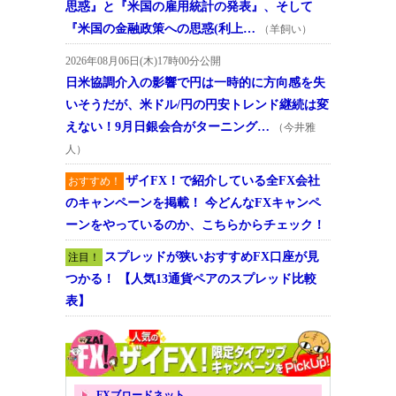
思惑』と『米国の雇用統計の発表』、そして
『米国の金融政策への思惑(利上…
（羊飼い）
2026年08月06日(木)17時00分公開
日米協調介入の影響で円は一時的に方向感を失
いそうだが、米ドル/円の円安トレンド継続は変
えない！9月日銀会合がターニング…
（今井雅
人）
ザイFX！で紹介している全FX会社
おすすめ！
のキャンペーンを掲載！ 今どんなFXキャンペ
ーンをやっているのか、こちらからチェック！
スプレッドが狭いおすすめFX口座が見
注目！
つかる！ 【人気13通貨ペアのスプレッド比較
表】
FXブロードネット