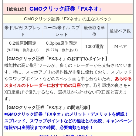
GMOクリック証券「FXネオ」
【総合1位】
GMOクリック証券「FXネオ」の主なスペック
米ドル/円 スプレッ
ユーロ/米ドル スプ
最低取引単
通貨ペア数
ド
レッド
位
0.2銭原則固定
0.3pips原則固定
1000通貨
24ペア
(9-27時・例外あり)
(9-27時・例外あり)
【GMOクリック証券「FXネオ」のおすすめポイント】
機能性の高い取引ツールが、多くのトレーダーから支持されていま
す。特に、スマホアプリの操作性が非常に優れており、スプレッド
やスワップポイントなどのスペック面も申し分ないため、
あらゆる
スタイルのトレーダーにおすすめの口座
です。取引環境の良さをF
X口座選びで優先するなら、選択肢から外せないFX口座と言えま
す。
【GMOクリック証券「FXネオ」の関連記事】
■GMOクリック証券「FXネオ」のメリット・デメリットを解説！
スプレッド、スワップポイントなどの他社との比較、キャンペーン
情報や口座開設までの時間、必要書類も紹介！