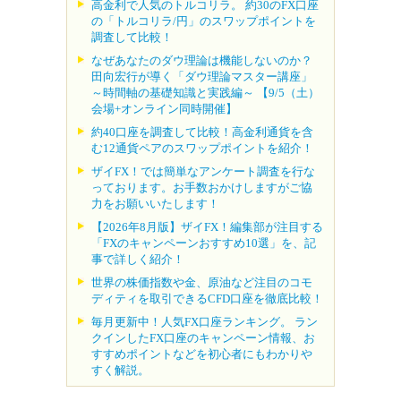
高金利で人気のトルコリラ。 約30のFX口座
の「トルコリラ/円」のスワップポイントを
調査して比較！
なぜあなたのダウ理論は機能しないのか？
田向宏行が導く「ダウ理論マスター講座」
～時間軸の基礎知識と実践編～ 【9/5（土）
会場+オンライン同時開催】
約40口座を調査して比較！高金利通貨を含
む12通貨ペアのスワップポイントを紹介！
ザイFX！では簡単なアンケート調査を行な
っております。お手数おかけしますがご協
力をお願いいたします！
【2026年8月版】ザイFX！編集部が注目する
「FXのキャンペーンおすすめ10選」を、記
事で詳しく紹介！
世界の株価指数や金、原油など注目のコモ
ディティを取引できるCFD口座を徹底比較！
毎月更新中！人気FX口座ランキング。 ラン
クインしたFX口座のキャンペーン情報、お
すすめポイントなどを初心者にもわかりや
すく解説。