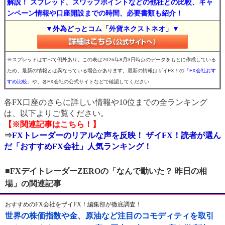
解説！ スプレッド、スワップポイントなどの他社との比較、キャ
ンペーン情報や口座開設までの時間、必要書類も紹介！
▼外為どっとコム「外貨ネクストネオ」▼
※スプレッドはすべて例外あり。この表は2026年8月3日時点のデータをもとに作成している
ため、最新の情報とは異なっている場合があります。最新の情報はザイFX！の
「FX会社おす
すめ比較」
や、各FX会社の公式サイトなどで確認してください
各FX口座のさらに詳しい情報や10位までの全ランキング
は、以下よりご覧ください。
【※関連記事はこちら！】
⇒
FXトレーダーのリアルな声を反映！ ザイFX！読者が選ん
だ「おすすめFX会社」人気ランキング！
■FXデイトレーダーZEROの「なんで動いた？ 昨日の相
場」の関連記事
おすすめのFX会社をザイFX！編集部が徹底調査！
世界の株価指数や金、原油など注目のコモディティを取引