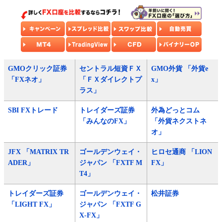
GMOクリック証券
セントラル短資ＦＸ
GMO外貨 「外貨e
「FXネオ」
「ＦＸダイレクトプ
x」
ラス」
SBI FXトレード
トレイダーズ証券
外為どっとコム
「みんなのFX」
「外貨ネクストネ
オ」
JFX 「MATRIX TR
ゴールデンウェイ・
ヒロセ通商 「LION
ADER」
ジャパン 「FXTF M
FX」
T4」
トレイダーズ証券
ゴールデンウェイ・
松井証券
「LIGHT FX」
ジャパン 「FXTF G
X-FX」