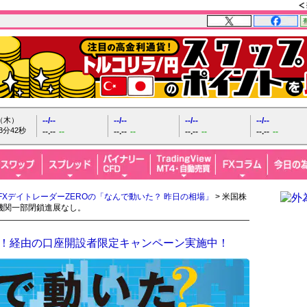
日（木）
--/--
--/--
--/--
--/--
3分43秒
--.--
--
--.--
--
--.--
--
--.--
--
FXデイトレーダーZEROの「なんで動いた？ 昨日の相場」
> 米国株
機関一部閉鎖進展なし。
FX！経由の口座開設者限定キャンペーン実施中！