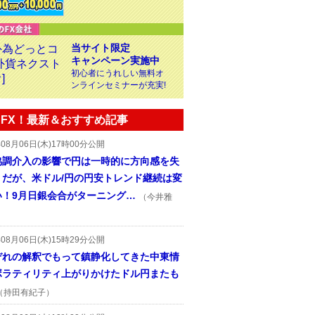
当サイト限定
キャンペーン実施中
初心者にうれしい無料オ
ンラインセミナーが充実!
FX！最新＆おすすめ記事
年08月06日(木)17時00分公開
協調介入の影響で円は一時的に方向感を失
うだが、米ドル/円の円安トレンド継続は変
い！9月日銀会合がターニング…
（今井雅
年08月06日(木)15時29分公開
ぞれの解釈でもって鎮静化してきた中東情
ボラティリティ上がりかけたドル円またも
（持田有紀子）