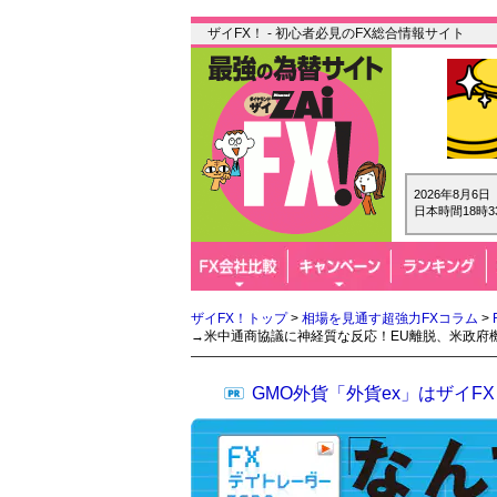
ザイFX！ - 初心者必見のFX総合情報サイト
2026年8月6
日本時間18時3
ザイFX！トップ
>
相場を見通す超強力FXコラム
>
→米中通商協議に神経質な反応！EU離脱、米政府
GMO外貨「外貨ex」はザイ