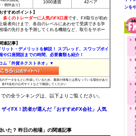
1000通貨
42ペア
7時・例外あり)
ンを
おすすめポイント】
、多くのトレーダーに人気のFX口座
です。FX取引が初め
上級者向けまで、各自のレベルにあわせて受講できる学
相場の先行きを予測してくれる機能など、取引をサポー
関連記事】
メリット・デメリットを解説！ スプレッド、スワップポイ
報や口座開設までの時間、必要書類も紹介！
コム「外貨ネクストネオ」▼
時点のデータをもとに作成しているため、最新の情報とは異なっている場合があり
、各FX会社の公式サイトなどで確認してください
位までの全ランキングは、以下よりご覧ください。
 ザイFX！読者が選んだ「おすすめFX会社」人気
で動いた？ 昨日の相場」の関連記事