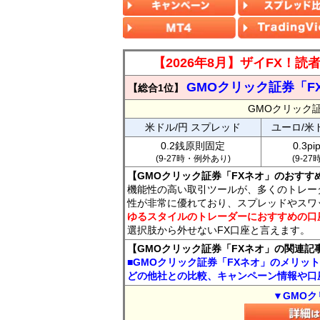
【2026年8月】ザイFX！
GMOクリック証券「F
【総合1位】
GMOクリック
米ドル/円 スプレッド
ユーロ/米
0.2銭原則固定
0.3p
(9-27時・例外あり)
(9-2
【GMOクリック証券「FXネオ」のおすす
機能性の高い取引ツールが、多くのトレー
性が非常に優れており、スプレッドやスワ
ゆるスタイルのトレーダーにおすすめの口
選択肢から外せないFX口座と言えます。
【GMOクリック証券「FXネオ」の関連記
■GMOクリック証券「FXネオ」のメリッ
どの他社との比較、キャンペーン情報や口
▼GMOク