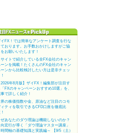
ザイFX！では簡単なアンケート調査を行な
っております。お手数おかけしますがご協
力をお願いいたします！
当サイトで紹介している全FX会社のキャン
ペーンを掲載！たくさんのFX会社のキャン
ペーンから比較検討したい方は是非チェッ
ク！
【2026年8月版】ザイFX！編集部が注目す
る「FXのキャンペーンおすすめ10選」を、
記事で詳しく紹介！
世界の株価指数や金、原油など注目のコモ
ディティを取引できるCFD口座を徹底比
較！
なぜあなたのダウ理論は機能しないのか？
田向宏行が導く「ダウ理論マスター講座」
～時間軸の基礎知識と実践編～ 【9/5（土）