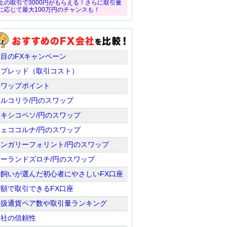
上の取引で3000円がもらえる！さらに取引量
に応じて最大100万円のチャンスも！
注目のFXキャンペーン
スプレッド（取引コスト）
スワップポイント
トルコリラ/円のスワップ
メキシコペソ/円のスワップ
チェココルナ/円のスワップ
ハンガリーフォリント/円のスワップ
ポーランドズロチ/円のスワップ
羊飼いが選んだ初心者にやさしいFX口座
少額で取引できるFX口座
取扱通貨ペア数や取引量ランキング
会社の信頼性