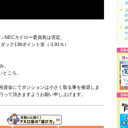
→NECカドロー委員長は否定。
スダック136ポイント安（-1.91％）
み。
いところ。
裕資金にてポジションは小さく取る事を推奨しま
行って頂きますようお願い申し上げます。