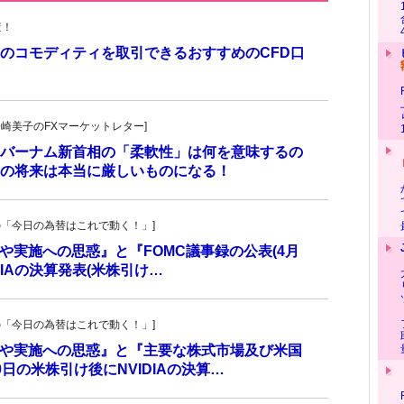
査！
のコモディティを取引できるおすすめのCFD口
！
発!松崎美子のFXマーケットレター]
バーナム新首相の「柔軟性」は何を意味するの
の将来は本当に厳しいものになる！
羊飼いの「今日の為替はこれで動く！」]
入や実施への思惑』と『FOMC議事録の公表(4月
DIAの決算発表(米株引け…
羊飼いの「今日の為替はこれで動く！」]
介入や実施への思惑』と『主要な株式市場及び米国
日の米株引け後にNVIDIAの決算…