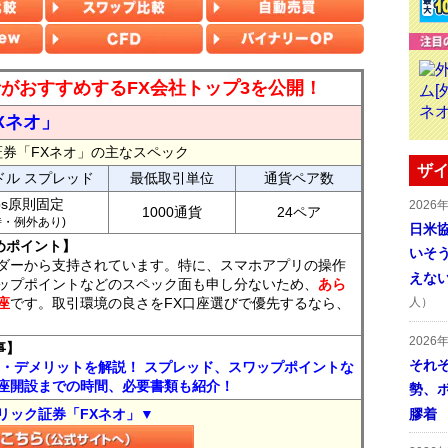
読者がおすすめするFX会社トップ3を公開！
Xネオ」
証券「FXネオ」の主なスペック
ザイ
ドル スプレッド
最低取引単位
通貨ペア数
ips原則固定
2026
1000通貨
24ペア
7時・例外あり)
日米
めポイント】
いそ
ダーから支持されています。特に、スマホアプリの操作
えな
ップポイントなどのスペック面も申し分ないため、
あら
座
です。取引環境の良さをFX口座選びで優先するなら、
人）
2026
事】
それ
ト・デメリットを解説！ スプレッド、スワップポイントな
座開設までの時間、必要書類も紹介！
勢、
リック証券「FXネオ」▼
膠着