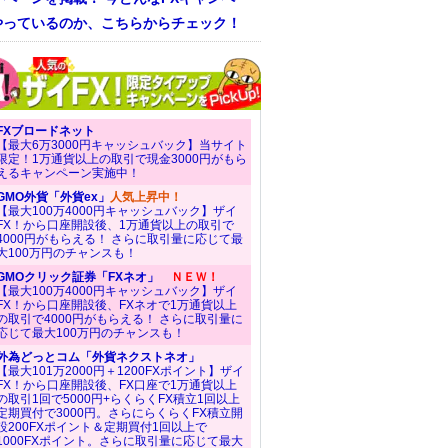
やっているのか、こちらからチェック！
FXブロードネット
【最大6万3000円キャッシュバック】当サイト
限定！1万通貨以上の取引で現金3000円がもら
えるキャンペーン実施中！
GMO外貨「外貨ex」
人気上昇中！
【最大100万4000円キャッシュバック】ザイ
FX！から口座開設後、1万通貨以上の取引で
4000円がもらえる！ さらに取引量に応じて最
大100万円のチャンスも！
GMOクリック証券「FXネオ」
ＮＥＷ！
【最大100万4000円キャッシュバック】ザイ
FX！から口座開設後、FXネオで1万通貨以上
の取引で4000円がもらえる！ さらに取引量に
応じて最大100万円のチャンスも！
外為どっとコム「外貨ネクストネオ」
【最大101万2000円＋1200FXポイント】ザイ
FX！から口座開設後、FX口座で1万通貨以上
の取引1回で5000円+らくらくFX積立1回以上
定期買付で3000円。さらにらくらくFX積立開
設200FXポイント＆定期買付1回以上で
1000FXポイント。さらに取引量に応じて最大