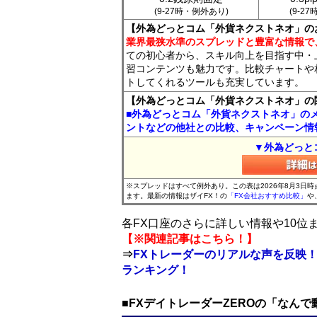
(9-27時・例外あり)
(9-2
【外為どっとコム「外貨ネクストネオ」の
業界最狭水準のスプレッドと豊富な情報で
ての初心者から、スキル向上を目指す中・
習コンテンツも魅力です。比較チャートや
トしてくれるツールも充実しています。
【外為どっとコム「外貨ネクストネオ」の
■外為どっとコム「外貨ネクストネオ」の
ントなどの他社との比較、キャンペーン情
▼外為どっと
※スプレッドはすべて例外あり。この表は2026年8月3日
ます。最新の情報はザイFX！の
「FX会社おすすめ比較」
や
各FX口座のさらに詳しい情報や10
【※関連記事はこちら！】
⇒
FXトレーダーのリアルな声を反映！
ランキング！
■FXデイトレーダーZEROの「なん