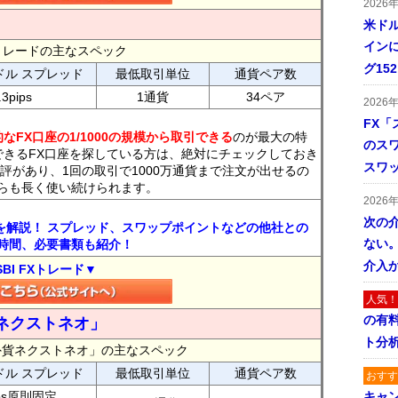
2026
米ドル
インに
FXトレードの主なスペック
グ15
ドル スプレッド
最低取引単位
通貨ペア数
.3pips
1通貨
34ペア
2026
FX「
なFX口座の1/1000の規模から取引できる
のが最大の特
のス
できるFX口座を探している方は、絶対にチェックしておき
スワ
評があり、1回の取引で1000万通貨まで注文が出せるの
らも長く使い続けられます。
2026
次の
トを解説！ スプレッド、スワップポイントなどの他社との
ない。
時間、必要書類も紹介！
介入
SBI FXトレード▼
人気！
の有
ネクストネオ」
ト分
外貨ネクストネオ」の主なスペック
ドル スプレッド
最低取引単位
通貨ペア数
おすす
ips原則固定
キャ