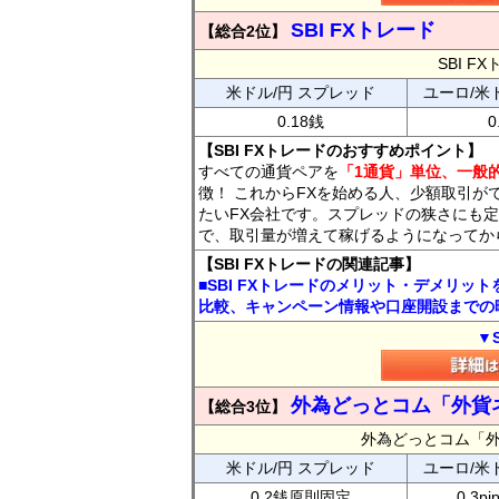
SBI FXトレード
【総合2位】
SBI 
米ドル/円 スプレッド
ユーロ/米
0.18銭
0
【SBI FXトレードのおすすめポイント】
すべての通貨ペアを
「1通貨」単位、一般的
徴！ これからFXを始める人、少額取引が
たいFX会社です。スプレッドの狭さにも定
で、取引量が増えて稼げるようになってか
【SBI FXトレードの関連記事】
■SBI FXトレードのメリット・デメリッ
比較、キャンペーン情報や口座開設までの
▼
外為どっとコム「外貨
【総合3位】
外為どっとコム「
米ドル/円 スプレッド
ユーロ/米
0.2銭原則固定
0.3p