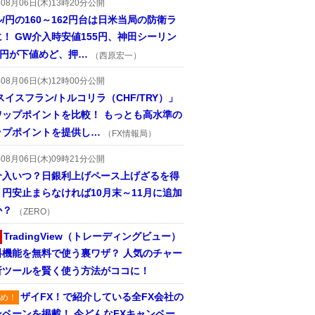
年08月06日(木)13時20分公開
/円の160～162円台は日米当局の防衛ラ
！ GW介入時安値155円、神田シーリン
2円が下値めど、押…
（西原宏一）
年08月06日(木)12時00分公開
スイスフラン/トルコリラ（CHF/TRY）」
ワップポイントを比較！ もっとも高水準の
ップポイントを提供し…
（FX情報局）
年08月06日(木)09時21分公開
介入いつ？日銀利上げペース上げざるを得
円安止まらなければ10月末～11月に追加
か？
（ZERO）
TradingView（トレーディングビュー）
料機能を無料で使う裏ワザ？ 人気のチャー
析ツールを賢く使う方法がココに！
ザイFX！で紹介している全FX会社の
め！
ンペーンを掲載！ 今どんなFXキャンペー