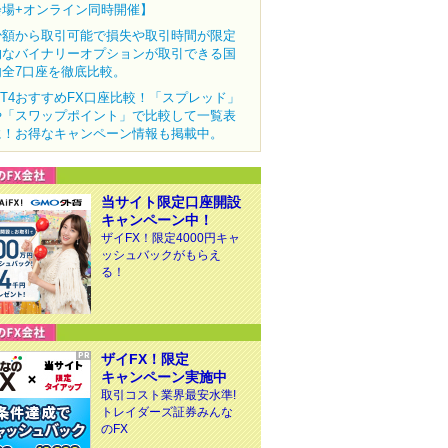
会場+オンライン同時開催】
少額から取引可能で損失や取引時間が限定
的なバイナリーオプションが取引できる国
内全7口座を徹底比較。
MT4おすすめFX口座比較！「スプレッド」
や「スワップポイント」で比較して一覧表
に！お得なキャンペーン情報も掲載中。
当サイト限定口座開設
キャンペーン中！
ザイFX！限定4000円キャ
ッシュバックがもらえ
る！
ザイFX！限定
キャンペーン実施中
取引コスト業界最安水準!
トレイダーズ証券みんな
のFX