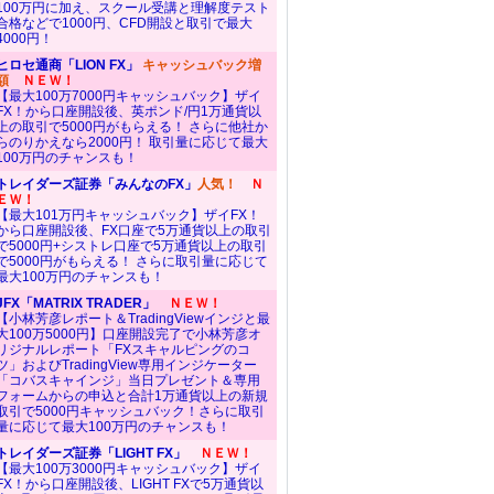
100万円に加え、スクール受講と理解度テスト
合格などで1000円、CFD開設と取引で最大
4000円！
ヒロセ通商「LION FX」
キャッシュバック増
額
ＮＥＷ！
【最大100万7000円キャッシュバック】ザイ
FX！から口座開設後、英ポンド/円1万通貨以
上の取引で5000円がもらえる！ さらに他社か
らのりかえなら2000円！ 取引量に応じて最大
100万円のチャンスも！
トレイダーズ証券「みんなのFX」
人気！
Ｎ
ＥＷ！
【最大101万円キャッシュバック】ザイFX！
から口座開設後、FX口座で5万通貨以上の取引
で5000円+シストレ口座で5万通貨以上の取引
で5000円がもらえる！ さらに取引量に応じて
最大100万円のチャンスも！
JFX「MATRIX TRADER」
ＮＥＷ！
【小林芳彦レポート＆TradingViewインジと最
大100万5000円】口座開設完了で小林芳彦オ
リジナルレポート「FXスキャルピングのコ
ツ」およびTradingView専用インジケーター
「コバスキャインジ」当日プレゼント＆専用
フォームからの申込と合計1万通貨以上の新規
取引で5000円キャッシュバック！さらに取引
量に応じて最大100万円のチャンスも！
トレイダーズ証券「LIGHT FX」
ＮＥＷ！
【最大100万3000円キャッシュバック】ザイ
FX！から口座開設後、LIGHT FXで5万通貨以