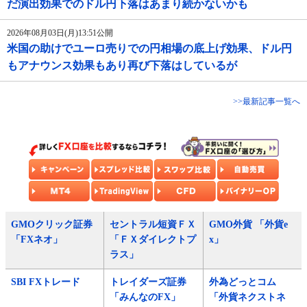
だ演出効果でのドル円下落はあまり続かないかも
2026年08月03日(月)13:51公開
米国の助けでユーロ売りでの円相場の底上げ効果、ドル円
もアナウンス効果もあり再び下落はしているが
>>最新記事一覧へ
GMOクリック証券
セントラル短資ＦＸ
GMO外貨 「外貨e
「FXネオ」
「ＦＸダイレクトプ
x」
ラス」
SBI FXトレード
トレイダーズ証券
外為どっとコム
「みんなのFX」
「外貨ネクストネ