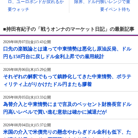
ロ、ユーロポンドが戻れるか
限界、ドル円狭いレンジで重
要ウォッチ
要イベント待ち
■持田有紀子の「戦うオンナのマーケット日記」の最新記事
2026年08月07日(金)15:43公開
口先の楽観論とは違って中東情勢は悪化し原油反発、ドル
円も158円台に戻しドル金利上昇での雇用統計
2026年08月06日(木)15:29公開
それぞれの解釈でもって鎮静化してきた中東情勢、ボラテ
ィリティ上がりかけたドル円またも膠着
2026年08月05日(水)13:33公開
為替介入と中東情勢にまで言及のベッセント財務長官ドル
円高いレベルで買い進む意欲は確かに減退だが
2026年08月04日(火)15:37公開
米国の介入で米債売りの懸念やわらぎドル金利も低下、た