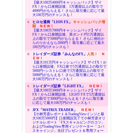
【最大100万4000円キャッシュバック】ザイ
FX！から口座開設後、1万通貨以上の取引で
4000円がもらえる！ さらに取引量に応じて最
大100万円のチャンスも！
ヒロセ通商「LION FX」
キャッシュバック増
額
ＮＥＷ！
【最大100万7000円キャッシュバック】ザイ
FX！から口座開設後、英ポンド/円1万通貨以
上の取引で5000円がもらえる！ さらに他社か
らのりかえなら2000円！ 取引量に応じて最大
100万円のチャンスも！
トレイダーズ証券「みんなのFX」
人気！
Ｎ
ＥＷ！
【最大101万円キャッシュバック】ザイFX！か
ら口座開設後、FX口座で5万通貨以上の取引で
5000円+シストレ口座で5万通貨以上の取引で
5000円がもらえる！ さらに取引量に応じて最
大100万円のチャンスも！
トレイダーズ証券「LIGHT FX」
ＮＥＷ！
【最大100万3000円キャッシュバック】ザイ
FX！から口座開設後、LIGHT FXで5万通貨以
上の取引で3000円がもらえる！さらに取引量
に応じて最大100万円のチャンスも！
JFX「MATRIX TRADER」
ＮＥＷ！
【小林芳彦レポート＆TradingViewインジと最
大100万5000円】口座開設完了で小林芳彦オリ
ジナルレポート「FXスキャルピングのコツ」
およびTradingView専用インジケーター「コバ
スキャインジ」当日プレゼント＆専用フォー