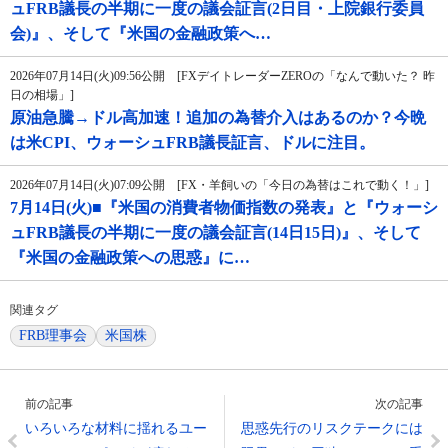
ュFRB議長の半期に一度の議会証言(2日目・上院銀行委員
会)』、そして『米国の金融政策へ…
2026年07月14日(火)09:56公開 [FXデイトレーダーZEROの「なんで動いた？ 昨
日の相場」]
原油急騰→ドル高加速！追加の為替介入はあるのか？今晩
は米CPI、ウォーシュFRB議長証言、ドルに注目。
2026年07月14日(火)07:09公開 [FX・羊飼いの「今日の為替はこれで動く！」]
7月14日(火)■『米国の消費者物価指数の発表』と『ウォーシ
ュFRB議長の半期に一度の議会証言(14日15日)』、そして
『米国の金融政策への思惑』に…
関連タグ
FRB理事会
米国株
前の記事
次の記事
いろいろな材料に揺れるユー
思惑先行のリスクテークには