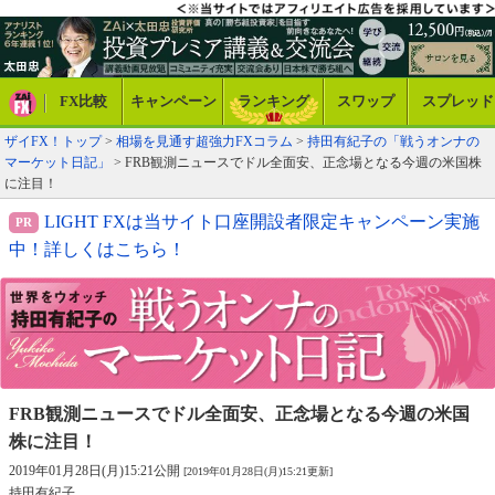
FX比較
キャンペーン
ランキング
スワップ
スプレッド
ザイFX！トップ
>
相場を見通す超強力FXコラム
>
持田有紀子の「戦うオンナの
マーケット日記」
> FRB観測ニュースでドル全面安、正念場となる今週の米国株
に注目！
LIGHT FXは当サイト口座開設者限定キャンペーン実施
中！詳しくはこちら！
FRB観測ニュースでドル全面安、
正念場となる今週の米国
株に注目！
2019年01月28日(月)15:21公開
[2019年01月28日(月)15:21更新]
持田有紀子