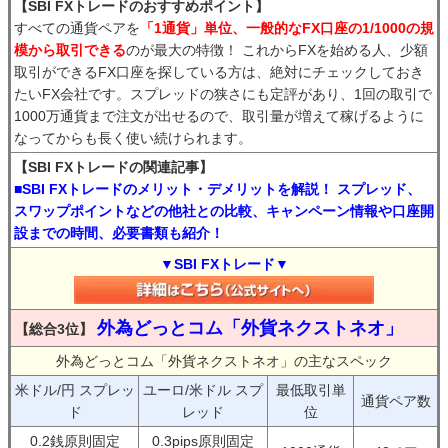
【SBI FXトレードのおすすめポイント】
すべての通貨ペアを
「1通貨」単位、一般的なFX口座の1/1000の規
模から取引できる
のが最大の特徴！ これからFXを始める人、少額
取引ができるFX口座を探している方は、絶対にチェックしておき
たいFX会社です。スプレッドの狭さにも定評があり、1回の取引で
1000万通貨まで注文が出せるので、取引量が増えて稼げるように
なってからも長く使い続けられます。
【SBI FXトレードの関連記事】
■SBI FXトレードのメリット・デメリットを解説！ スプレッド、
スワップポイントなどの他社との比較、キャンペーン情報や口座開
設までの時間、必要書類も紹介！
▼SBI FXトレード▼
外為どっとコム「外貨ネクストネオ」
【総合3位】
外為どっとコム「外貨ネクストネオ」の主なスペック
米ドル/円 スプレッ
ユーロ/米ドル スプ
最低取引単
通貨ペア数
ド
レッド
位
0.2銭原則固定
0.3pips原則固定