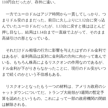
110円台だったが、存外に遠い。
一方でユーロドルはアジア時間から一貫してしっかり。つ
まりドル安のままだった。前日に久しぶりに1.12台に突っ込
んでいたユーロドルだったが、1.13台に戻すと後はほとんど
押し目なし。結局は1.14台まで一直線で上がって、そのまま
高値引けの形となっている。
それだけドル相場の行方に影響を与えたはずのドル金利で
はあるが、金利商品は反対に金利高の方向に向かって進んで
いる。もちろん株高によるリスクオンの作用なのであるが、
ドル金利が下がりきらなかったことに、現行のドル安がいつ
まで続くのかという不信感もある。
リスクオンとなったもう一つの材料は、アメリカ政府のシ
ャットダウンについてだ。トランプ大統領が3週間の暫定予
算を認めたというもの。これによって一部の政府機関の閉鎖
は解除される。