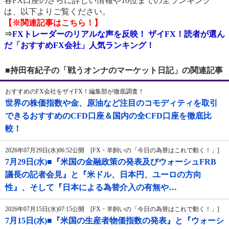
各FX口座のさらに詳しい情報や10位までの全ランキング
は、以下よりご覧ください。
【※関連記事はこちら！】
⇒
FXトレーダーのリアルな声を反映！ ザイFX！読者が選ん
だ「おすすめFX会社」人気ランキング！
■持田有紀子の「戦うオンナのマーケット日記」の関連記事
おすすめのFX会社をザイFX！編集部が徹底調査！
世界の株価指数や金、原油など注目のコモディティを取引
できるおすすめのCFD口座＆国内の全CFD口座を徹底比
較！
2026年07月29日(水)06:52公開 [FX・羊飼いの「今日の為替はこれで動く！」]
7月29日(水)■『米国の金融政策の発表及びウォーシュFRB
議長の記者会見』と『米ドル、日本円、ユーロの方向
性』、そして『日本による為替介入の有無や…
2026年07月15日(水)07:15公開 [FX・羊飼いの「今日の為替はこれで動く！」]
7月15日(水)■『米国の生産者物価指数の発表』と『ウォーシ