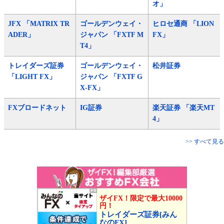
オ」
JFX 「MATRIX TR
ゴールデンウェイ・
ヒロセ通商 「LION
ADER」
ジャパン 「FXTF M
FX」
T4」
トレイダーズ証券
ゴールデンウェイ・
松井証券
「LIGHT FX」
ジャパン 「FXTF G
X-FX」
FXブロードネット
IG証券
楽天証券 「楽天MT
4」
>> すべて見る
ザイFX！限定で最大10000
円！
トレイダーズ証券[みん
なのFX]