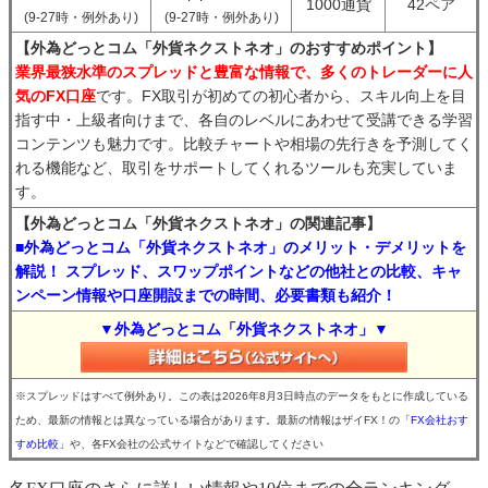
1000通貨
42ペア
(9-27時・例外あり)
(9-27時・例外あり)
【外為どっとコム「外貨ネクストネオ」のおすすめポイント】
業界最狭水準のスプレッドと豊富な情報で、多くのトレーダーに人
気のFX口座
です。FX取引が初めての初心者から、スキル向上を目
指す中・上級者向けまで、各自のレベルにあわせて受講できる学習
コンテンツも魅力です。比較チャートや相場の先行きを予測してく
れる機能など、取引をサポートしてくれるツールも充実していま
す。
【外為どっとコム「外貨ネクストネオ」の関連記事】
■外為どっとコム「外貨ネクストネオ」のメリット・デメリットを
解説！ スプレッド、スワップポイントなどの他社との比較、キャ
ンペーン情報や口座開設までの時間、必要書類も紹介！
▼外為どっとコム「外貨ネクストネオ」▼
※スプレッドはすべて例外あり。この表は2026年8月3日時点のデータをもとに作成している
ため、最新の情報とは異なっている場合があります。最新の情報はザイFX！の
「FX会社おす
すめ比較」
や、各FX会社の公式サイトなどで確認してください