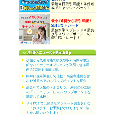
最短当日取引可能！条件達
成でキャッシュバック！
最小1通貨から取引可能！
SBI FXトレード
最狭水準スプレッド＆最良
水準スワップポイントの
SBI FXトレード！
少額から取引可能で損失や取引時間が限定
的なバイナリーオプションが取引できる国
内全7口座を徹底比較。
約40口座を調査して比較！高金利通貨を含
む12通貨ペアのスワップポイントを紹介！
高金利で人気のトルコリラ。 約30のFX口座
の「トルコリラ/円」のスワップポイントを
調査して比較！
ザイFX！では簡単なアンケート調査を行な
っております。お手数おかけしますがご協
力をお願いいたします！