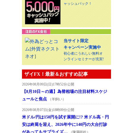
ャッシュバック！
当サイト限定
キャンペーン実施中
初心者にうれしい無料オ
ンラインセミナーが充実!
ザイFX！最新＆おすすめ記事
2026年08月09日(日)17時52分公開
【8月10日～の週】為替相場の注目材料スケジ
ュールと焦点
（羊飼い）
2026年08月07日(金)18時09分公開
米ドル/円は150円を試す展開に!? 米ドル高・円
安は終焉を迎え、2026年中に140円の大台打診
があってもサプライズ…
（陳満咲杜）