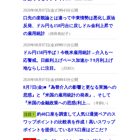
2026年08月07日(金)15時43分公開
口先の楽観論とは違って中東情勢は悪化し原油
反発、ドル円も158円台に戻しドル金利上昇で
の雇用統計
（持田有紀子）
2026年08月07日(金)09時11分公開
ドル円158円半ば！今晩米雇用統計→介入も一
応警戒。日銀利上げペース加速か？9月利上げ
地ならしに注目。
（ZERO）
2026年08月07日(金)06時45分公開
8月7日(金)■『為替介入の影響と更なる実施への
思惑』と『米国の雇用統計の発表』、そして
『米国の金融政策への思惑(利上…
（羊飼い）
約40口座を調査して人気12通貨ペアのス
注目！
ワップポイントの比較表を作成！高いスワップ
ポイントを提供しているFX口座はどこだ？