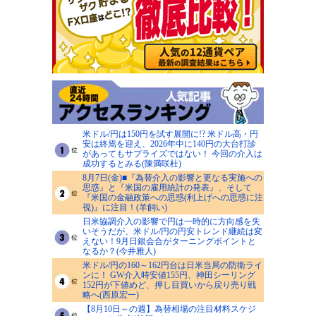
米ドル/円は150円を試す展開に!? 米ドル高・円
安は終焉を迎え、2026年中に140円の大台打診
があってもサプライズではない！ 今回の介入は
成功するとみる(陳満咲杜)
8月7日(金)■『為替介入の影響と更なる実施への
思惑』と『米国の雇用統計の発表』、そして
『米国の金融政策への思惑(利上げへの思惑に注
視)』に注目！(羊飼い)
日米協調介入の影響で円は一時的に方向感を失
いそうだが、米ドル/円の円安トレンド継続は変
えない！9月日銀会合がターニングポイントと
なるか？(今井雅人)
米ドル/円の160～162円台は日米当局の防衛ライ
ンに！ GW介入時安値155円、神田シーリング
152円が下値めど、押し目買いから戻り売り戦
略へ(西原宏一)
【8月10日～の週】為替相場の注目材料スケジ