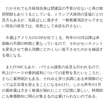
だがそれでも大統領自身は壁建設の予算が出ないと再び政
府閉鎖もありうるとしている。トランプ大統領の妥協だとの
見方もあるが、先延ばしに過ぎず、一般教書演説すらできな
い現在の状況では、依然として余談を許さない。
今週はアメリカのGDPが出てくる。昨年の10月以降は米
国株の不調の時期と重なっているので、それがセンチメント
を変化させて個人消費にどのくらい低下させたのかを確認す
る場となる。
またFOMCもあり、パウエル議長の会見も行われるので、
利上げペースや量的緩和についての姿勢を見たいところだ。
さらに雇用統計もある。それゆえ戻り歩調にある米国株のと
っては正念場を迎えることになるわけだ。しかも昨年の1月
の最終週は大きく株価が崩れたことで記憶に新しい。時期的
にも株価動向に関心が集まるのは避けられないのである。