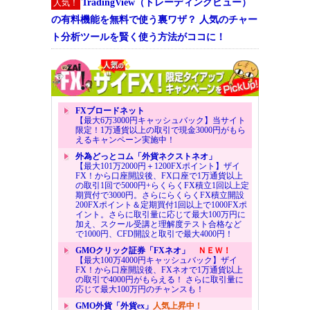
TradingView（トレーディングビュー）
人気！
の有料機能を無料で使う裏ワザ？ 人気のチャー
ト分析ツールを賢く使う方法がココに！
FXブロードネット
【最大6万3000円キャッシュバック】当サイト
限定！1万通貨以上の取引で現金3000円がもら
えるキャンペーン実施中！
外為どっとコム「外貨ネクストネオ」
【最大101万2000円＋1200FXポイント】ザイ
FX！から口座開設後、FX口座で1万通貨以上
の取引1回で5000円+らくらくFX積立1回以上定
期買付で3000円。さらにらくらくFX積立開設
200FXポイント＆定期買付1回以上で1000FXポ
イント。さらに取引量に応じて最大100万円に
加え、スクール受講と理解度テスト合格など
で1000円、CFD開設と取引で最大4000円！
GMOクリック証券「FXネオ」
ＮＥＷ！
【最大100万4000円キャッシュバック】ザイ
FX！から口座開設後、FXネオで1万通貨以上
の取引で4000円がもらえる！ さらに取引量に
応じて最大100万円のチャンスも！
GMO外貨「外貨ex」
人気上昇中！