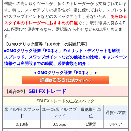
機能性の高い取引ツールが、多くのトレーダーから支持されていま
す。特に、スマホアプリの操作性が非常に優れており、スプレッド
やスワップポイントなどのスペック面も申し分ないため、
あらゆる
スタイルのトレーダーにおすすめの口座
です。取引環境の良さをF
X口座選びで優先するなら、選択肢から外せないFX口座と言えま
す。
【GMOクリック証券「FXネオ」の関連記事】
■GMOクリック証券「FXネオ」のメリット・デメリットを解説！
スプレッド、スワップポイントなどの他社との比較、キャンペーン
情報や口座開設までの時間、必要書類も紹介！
▼GMOクリック証券「FXネオ」▼
SBI FXトレード
【総合2位】
SBI FXトレードの主なスペック
米ドル/円 スプレッ
ユーロ/米ドル スプ
最低取引単
通貨ペア数
ド
レッド
位
0.18銭
0.3pips
1通貨
34ペア