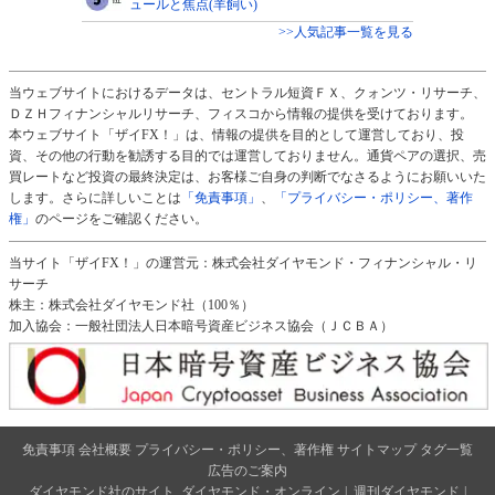
ュールと焦点(羊飼い)
>>人気記事一覧を見る
当ウェブサイトにおけるデータは、セントラル短資ＦＸ、クォンツ・リサーチ、
ＤＺＨフィナンシャルリサーチ、フィスコから情報の提供を受けております。
本ウェブサイト「ザイFX！」は、情報の提供を目的として運営しており、投
資、その他の行動を勧誘する目的では運営しておりません。通貨ペアの選択、売
買レートなど投資の最終決定は、お客様ご自身の判断でなさるようにお願いいた
します。さらに詳しいことは
「免責事項」
、
「プライバシー・ポリシー、著作
権」
のページをご確認ください。
当サイト「ザイFX！」の運営元：株式会社ダイヤモンド・フィナンシャル・リ
サーチ
株主：株式会社ダイヤモンド社（100％）
加入協会：一般社団法人日本暗号資産ビジネス協会（ＪＣＢＡ）
免責事項
会社概要
プライバシー・ポリシー、著作権
サイトマップ
タグ一覧
広告のご案内
ダイヤモンド社のサイト
ダイヤモンド・オンライン
|
週刊ダイヤモンド
|