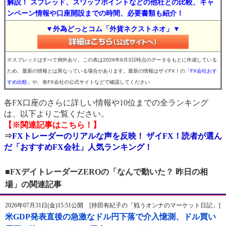
解説！ スプレッド、スワップポイントなどの他社との比較、キャ
ンペーン情報や口座開設までの時間、必要書類も紹介！
▼外為どっとコム「外貨ネクストネオ」▼
※スプレッドはすべて例外あり。この表は2026年8月3日時点のデータをもとに作成している
ため、最新の情報とは異なっている場合があります。最新の情報はザイFX！の
「FX会社おす
すめ比較」
や、各FX会社の公式サイトなどで確認してください
各FX口座のさらに詳しい情報や10位までの全ランキング
は、以下よりご覧ください。
【※関連記事はこちら！】
⇒
FXトレーダーのリアルな声を反映！ ザイFX！読者が選ん
だ「おすすめFX会社」人気ランキング！
■FXデイトレーダーZEROの「なんで動いた？ 昨日の相
場」の関連記事
2026年07月31日(金)15:51公開 [持田有紀子の「戦うオンナのマーケット日記」]
米GDP発表直後の急激なドル円下落で介入憶測、ドル買い