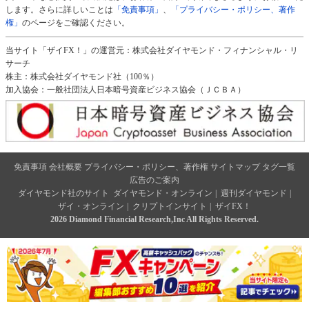
します。さらに詳しいことは
「免責事項」
、
「プライバシー・ポリシー、著作
権」
のページをご確認ください。
当サイト「ザイFX！」の運営元：株式会社ダイヤモンド・フィナンシャル・リ
サーチ
株主：株式会社ダイヤモンド社（100％）
加入協会：一般社団法人日本暗号資産ビジネス協会（ＪＣＢＡ）
免責事項
会社概要
プライバシー・ポリシー、著作権
サイトマップ
タグ一覧
広告のご案内
ダイヤモンド社のサイト
ダイヤモンド・オンライン
|
週刊ダイヤモンド
|
ザイ・オンライン
|
クリプトインサイト
|
ザイFX！
2026 Diamond Financial Research,Inc All Rights Reserved.