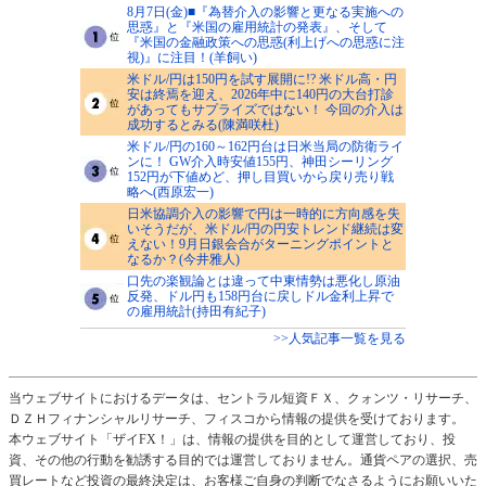
8月7日(金)■『為替介入の影響と更なる実施への
思惑』と『米国の雇用統計の発表』、そして
『米国の金融政策への思惑(利上げへの思惑に注
視)』に注目！(羊飼い)
米ドル/円は150円を試す展開に!? 米ドル高・円
安は終焉を迎え、2026年中に140円の大台打診
があってもサプライズではない！ 今回の介入は
成功するとみる(陳満咲杜)
米ドル/円の160～162円台は日米当局の防衛ライ
ンに！ GW介入時安値155円、神田シーリング
152円が下値めど、押し目買いから戻り売り戦
略へ(西原宏一)
日米協調介入の影響で円は一時的に方向感を失
いそうだが、米ドル/円の円安トレンド継続は変
えない！9月日銀会合がターニングポイントと
なるか？(今井雅人)
口先の楽観論とは違って中東情勢は悪化し原油
反発、ドル円も158円台に戻しドル金利上昇で
の雇用統計(持田有紀子)
>>人気記事一覧を見る
当ウェブサイトにおけるデータは、セントラル短資ＦＸ、クォンツ・リサーチ、
ＤＺＨフィナンシャルリサーチ、フィスコから情報の提供を受けております。
本ウェブサイト「ザイFX！」は、情報の提供を目的として運営しており、投
資、その他の行動を勧誘する目的では運営しておりません。通貨ペアの選択、売
買レートなど投資の最終決定は、お客様ご自身の判断でなさるようにお願いいた