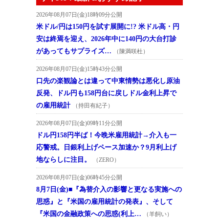
2026年08月07日(金)18時09分公開
米ドル/円は150円を試す展開に!? 米ドル高・円
安は終焉を迎え、2026年中に140円の大台打診
があってもサプライズ…
（陳満咲杜）
2026年08月07日(金)15時43分公開
口先の楽観論とは違って中東情勢は悪化し原油
反発、ドル円も158円台に戻しドル金利上昇で
の雇用統計
（持田有紀子）
2026年08月07日(金)09時11分公開
ドル円158円半ば！今晩米雇用統計→介入も一
応警戒。日銀利上げペース加速か？9月利上げ
地ならしに注目。
（ZERO）
2026年08月07日(金)06時45分公開
8月7日(金)■『為替介入の影響と更なる実施への
思惑』と『米国の雇用統計の発表』、そして
『米国の金融政策への思惑(利上…
（羊飼い）