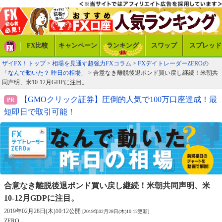
FX比較
キャンペーン
ランキング
スワップ
スプレッド
ザイFX！トップ
>
相場を見通す超強力FXコラム
>
FXデイトレーダーZEROの
「なんで動いた？ 昨日の相場」
> 合意なき離脱後退ポンド買い戻し継続！米朝共
同声明、米10-12月GDPに注目。
【GMOクリック証券】圧倒的人気で100万口座達成！最
短即日で取引可能！
合意なき離脱後退ポンド買い戻し継続！
米朝共同声明、米
10-12月GDPに注目。
2019年02月28日(木)10:12公開
[2019年02月28日(木)10:12更新]
ZERO