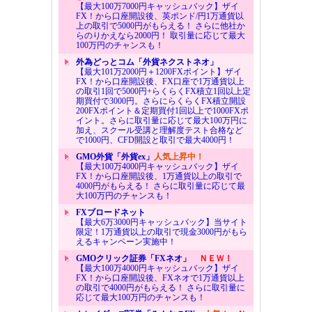
【最大100万7000円キャッシュバック】ザイ
FX！から口座開設後、英ポンド/円1万通貨以
上の取引で5000円がもらえる！ さらに他社か
らのりかえなら2000円！ 取引量に応じて最大
100万円のチャンスも！
外為どっとコム「外貨ネクストネオ」
【最大101万2000円＋1200FXポイント】ザイ
FX！から口座開設後、FX口座で1万通貨以上
の取引1回で5000円+らくらくFX積立1回以上定
期買付で3000円。さらにらくらくFX積立開設
200FXポイント＆定期買付1回以上で1000FXポ
イント。さらに取引量に応じて最大100万円に
加え、スクール受講と理解度テスト合格など
で1000円、CFD開設と取引で最大4000円！
GMO外貨「外貨ex」
人気上昇中！
【最大100万4000円キャッシュバック】ザイ
FX！から口座開設後、1万通貨以上の取引で
4000円がもらえる！ さらに取引量に応じて最
大100万円のチャンスも！
FXブロードネット
【最大6万3000円キャッシュバック】当サイト
限定！1万通貨以上の取引で現金3000円がもら
えるキャンペーン実施中！
GMOクリック証券「FXネオ」
ＮＥＷ！
【最大100万4000円キャッシュバック】ザイ
FX！から口座開設後、FXネオで1万通貨以上
の取引で4000円がもらえる！ さらに取引量に
応じて最大100万円のチャンスも！