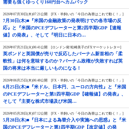
需要も強くゆっくり160円台へカムバック
2026年07月30日(木)07:21公開 [FX・羊飼いの「今日の為替はこれで動く！」]
7月30日(木)■『米国の金融政策の発表明けでの各市場の反
応』と『米国のPCEデフレーターと第2四半期GDP【速報
値】の発表』、そして『明日に日本の…
2026年07月21日(火)06:41公開 [ロンドン発!松崎美子のFXマーケットレター]
英ポンドと英国債が売りで反応したバーナム新首相の「柔
軟性」は何を意味するのか？バーナム政権が失敗すれば英
国の将来は本当に厳しいものになる！
2026年06月25日(木)06:48公開 [FX・羊飼いの「今日の為替はこれで動く！」]
6月25日(木)■『米ドル、日本円、ユーロの方向性』と『米国
のPCEデフレーターと第1四半期GDP【確報値】の発表』、
そして『主要な株式市場及び米国…
2026年05月28日(木)07:12公開 [FX・羊飼いの「今日の為替はこれで動く！」]
5月28日(木)■『日本による為替介入や実施への思惑』と『米
国のPCEデフレーターと第1四半期GDP【改定値】の発