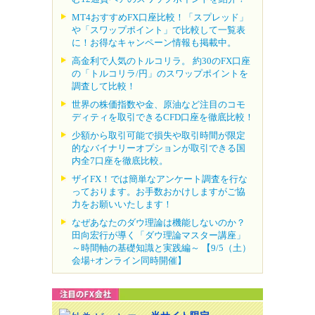
MT4おすすめFX口座比較！「スプレッド」
や「スワップポイント」で比較して一覧表
に！お得なキャンペーン情報も掲載中。
高金利で人気のトルコリラ。 約30のFX口座
の「トルコリラ/円」のスワップポイントを
調査して比較！
世界の株価指数や金、原油など注目のコモ
ディティを取引できるCFD口座を徹底比較！
少額から取引可能で損失や取引時間が限定
的なバイナリーオプションが取引できる国
内全7口座を徹底比較。
ザイFX！では簡単なアンケート調査を行な
っております。お手数おかけしますがご協
力をお願いいたします！
なぜあなたのダウ理論は機能しないのか？
田向宏行が導く「ダウ理論マスター講座」
～時間軸の基礎知識と実践編～ 【9/5（土）
会場+オンライン同時開催】