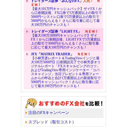
トレイダーズ証券「みんなのFX」
人気！
Ｎ
ＥＷ！
【最大101万円キャッシュバック】ザイFX！か
ら口座開設後、FX口座で5万通貨以上の取引で
5000円+シストレ口座で5万通貨以上の取引で
5000円がもらえる！ さらに取引量に応じて最
大100万円のチャンスも！
トレイダーズ証券「LIGHT FX」
ＮＥＷ！
【最大100万3000円キャッシュバック】ザイ
FX！から口座開設後、LIGHT FXで5万通貨以
上の取引で3000円がもらえる！さらに取引量
に応じて最大100万円のチャンスも！
JFX「MATRIX TRADER」
ＮＥＷ！
【小林芳彦レポート＆TradingViewインジと最
大100万5000円】口座開設完了で小林芳彦オリ
ジナルレポート「FXスキャルピングのコツ」
およびTradingView専用インジケーター「コバ
スキャインジ」当日プレゼント＆専用フォー
ムからの申込と合計1万通貨以上の新規取引で
5000円キャッシュバック！さらに取引量に応
じて最大100万円のチャンスも！
注目のFXキャンペーン
スプレッド（取引コスト）