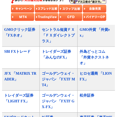
GMOクリック証券
セントラル短資ＦＸ
GMO外貨 「外貨e
「FXネオ」
「ＦＸダイレクトプ
x」
ラス」
SBI FXトレード
トレイダーズ証券
外為どっとコム
「みんなのFX」
「外貨ネクストネ
オ」
JFX 「MATRIX TR
ゴールデンウェイ・
ヒロセ通商 「LION
ADER」
ジャパン 「FXTF M
FX」
T4」
トレイダーズ証券
ゴールデンウェイ・
松井証券
「LIGHT FX」
ジャパン 「FXTF G
X-FX」