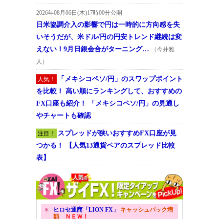
2026年08月06日(木)17時00分公開
日米協調介入の影響で円は一時的に方向感を失
いそうだが、米ドル/円の円安トレンド継続は変
えない！9月日銀会合がターニング…
（今井雅
人）
「メキシコペソ/円」のスワップポイント
人気！
を比較！ 高い順にランキングして、おすすめの
FX口座も紹介！ 「メキシコペソ/円」の見通し
やチャートも確認
スプレッドが狭いおすすめFX口座が見
注目！
つかる！ 【人気13通貨ペアのスプレッド比較
表】
ヒロセ通商「LION FX」
キャッシュバック増
額
ＮＥＷ！