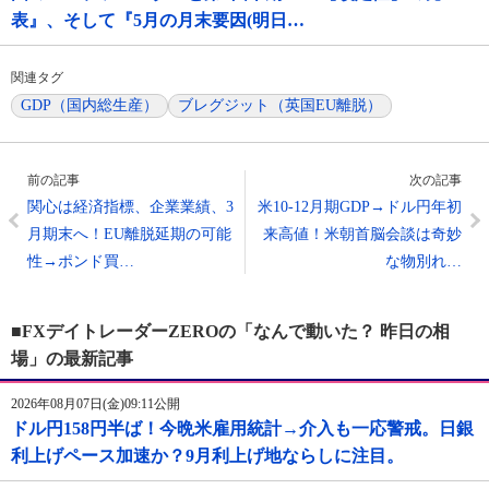
表』、そして『5月の月末要因(明日…
関連タグ
GDP（国内総生産）
ブレグジット（英国EU離脱）
前の記事
次の記事
関心は経済指標、企業業績、3
米10-12月期GDP→ドル円年初
月期末へ！EU離脱延期の可能
来高値！米朝首脳会談は奇妙
性→ポンド買…
な物別れ…
■FXデイトレーダーZEROの「なんで動いた？ 昨日の相
場」の最新記事
2026年08月07日(金)09:11公開
ドル円158円半ば！今晩米雇用統計→介入も一応警戒。日銀
利上げペース加速か？9月利上げ地ならしに注目。