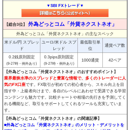
▼SBI FXトレード▼
外為どっとコム「外貨ネクストネオ」
【総合3位】
外為どっとコム「外貨ネクストネオ」の主なスペック
米ドル/円 スプレッ
ユーロ/米ドル スプ
最低取引単
通貨ペア数
ド
レッド
位
0.2銭原則固定
0.3pips原則固定
1000通貨
42ペア
(9-27時・例外あり)
(9-27時・例外あり)
【外為どっとコム「外貨ネクストネオ」のおすすめポイント】
業界最狭水準のスプレッドと豊富な情報で、多くのトレーダーに人
気のFX口座
です。FX取引が初めての初心者から、スキル向上を目
指す中・上級者向けまで、各自のレベルにあわせて受講できる学習
コンテンツも魅力です。比較チャートや相場の先行きを予測してく
れる機能など、取引をサポートしてくれるツールも充実していま
す。
【外為どっとコム「外貨ネクストネオ」の関連記事】
■外為どっとコム「外貨ネクストネオ」のメリット・デメリットを