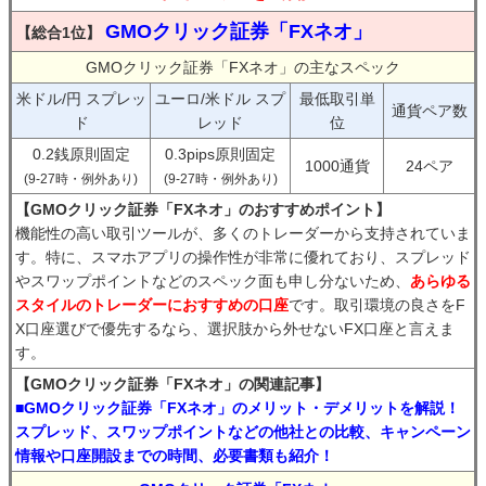
GMOクリック証券「FXネオ」
【総合1位】
GMOクリック証券「FXネオ」の主なスペック
米ドル/円 スプレッ
ユーロ/米ドル スプ
最低取引単
通貨ペア数
ド
レッド
位
0.2銭原則固定
0.3pips原則固定
1000通貨
24ペア
(9-27時・例外あり)
(9-27時・例外あり)
【GMOクリック証券「FXネオ」のおすすめポイント】
機能性の高い取引ツールが、多くのトレーダーから支持されていま
す。特に、スマホアプリの操作性が非常に優れており、スプレッド
やスワップポイントなどのスペック面も申し分ないため、
あらゆる
スタイルのトレーダーにおすすめの口座
です。取引環境の良さをF
X口座選びで優先するなら、選択肢から外せないFX口座と言えま
す。
【GMOクリック証券「FXネオ」の関連記事】
■GMOクリック証券「FXネオ」のメリット・デメリットを解説！
スプレッド、スワップポイントなどの他社との比較、キャンペーン
情報や口座開設までの時間、必要書類も紹介！