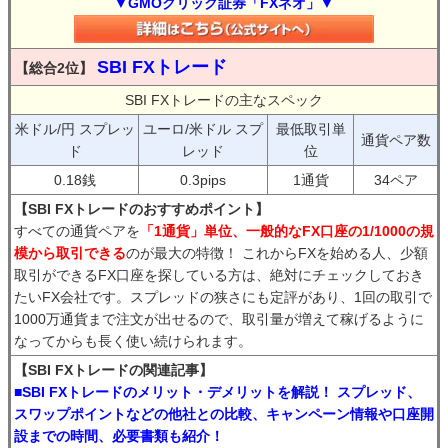
▼GMOクリック証券「FXネオ」▼
SBI FXトレード
【総合2位】
SBI FXトレードの主なスペック
米ドル/円 スプレッ
ユーロ/米ドル スプ
最低取引単
通貨ペア数
ド
レッド
位
0.18銭
0.3pips
1通貨
34ペア
【SBI FXトレードのおすすめポイント】
すべての通貨ペアを
「1通貨」単位、一般的なFX口座の1/1000の規
模から取引できる
のが最大の特徴！ これからFXを始める人、少額
取引ができるFX口座を探している方は、絶対にチェックしておき
たいFX会社です。スプレッドの狭さにも定評があり、1回の取引で
1000万通貨まで注文が出せるので、取引量が増えて稼げるように
なってからも長く使い続けられます。
【SBI FXトレードの関連記事】
■SBI FXトレードのメリット・デメリットを解説！ スプレッド、
スワップポイントなどの他社との比較、キャンペーン情報や口座開
設までの時間、必要書類も紹介！