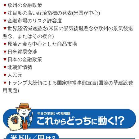
▼
欧州の金融政策
▼
注目度の高い経済指標の発表(米国が中心)
▼
金融市場のリスク許容度
▼
世界経済減速懸念(米国の景気後退懸念や欧州の景気後退
懸念、またはその複合)
▼
原油と金を中心とした商品市場
▼
日米貿易交渉
▼
日本の金融政策
▼
北朝鮮情勢
▼
人民元
▼
トランプ大統領による国家非常事態宣言(国境の壁建設費
用問題)