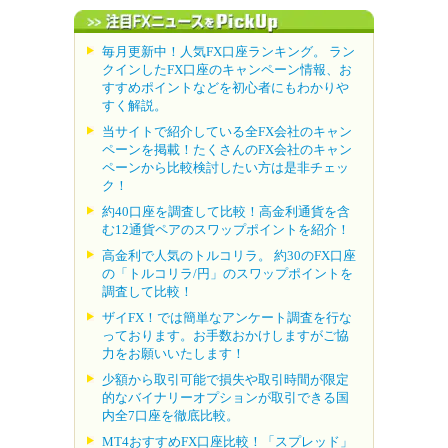
毎月更新中！人気FX口座ランキング。 ラン
クインしたFX口座のキャンペーン情報、お
すすめポイントなどを初心者にもわかりや
すく解説。
当サイトで紹介している全FX会社のキャン
ペーンを掲載！たくさんのFX会社のキャン
ペーンから比較検討したい方は是非チェッ
ク！
約40口座を調査して比較！高金利通貨を含
む12通貨ペアのスワップポイントを紹介！
高金利で人気のトルコリラ。 約30のFX口座
の「トルコリラ/円」のスワップポイントを
調査して比較！
ザイFX！では簡単なアンケート調査を行な
っております。お手数おかけしますがご協
力をお願いいたします！
少額から取引可能で損失や取引時間が限定
的なバイナリーオプションが取引できる国
内全7口座を徹底比較。
MT4おすすめFX口座比較！「スプレッド」