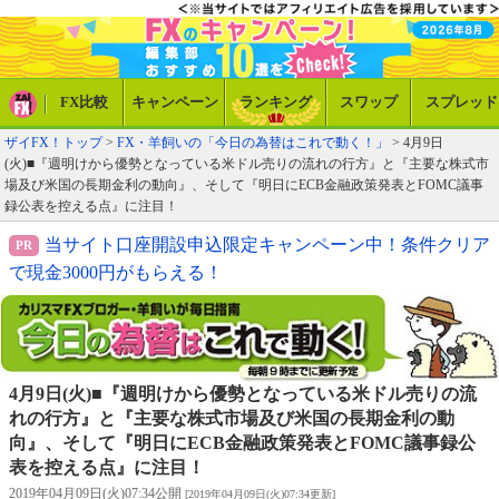
FX比較
キャンペーン
ランキング
スワップ
スプレッド
ザイFX！トップ
>
FX・羊飼いの「今日の為替はこれで動く！」
> 4月9日
(火)■『週明けから優勢となっている米ドル売りの流れの行方』と『主要な株式市
場及び米国の長期金利の動向』、そして『明日にECB金融政策発表とFOMC議事
録公表を控える点』に注目！
当サイト口座開設申込限定キャンペーン中！条件クリア
で現金3000円がもらえる！
4月9日(火)■『週明けから優勢となっている米ドル売りの流
れの行方』と『主要な株式市場及び米国の長期金利の動
向』、そして『明日にECB金融政策発表とFOMC議事録公
表を控える点』に注目！
2019年04月09日(火)07:34公開
[2019年04月09日(火)07:34更新]