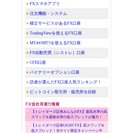
FXスマホアプリ
注文機能・システム
積立サービスがあるFX口座
TradingViewを使えるFX口座
MT4やMT5を使えるFX口座
FX自動売買（シストレ）口座
CFD口座
バイナリーオプション口座
読者が選んだFX口座人気ランキング！
ビットコイン取引所・販売所を比較
【トレイダーズ証券みんなのFX】最高水準の高
スワップ＆最狭水準の低スプレッドが魅力！
【トレイダーズ証券LIGHT FX】高スワップ＆
低スプレッド！当サイト限定キャンペーン中