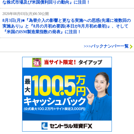
な株式市場及び米国債利回りの動向』に注目！
2026年08月03日(月)06:50公開
8月3日(月)■『為替介入の影響と更なる実施への思惑(先週に複数回の
実施あり)』と『8月の月初め要因(本日が8月月初め最初)』、そして
『米国のISM製造業指数の発表』に注目！
>>>バックナンバー一覧