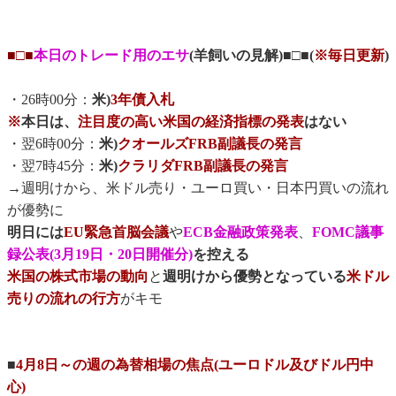
■□■
本日のトレード用のエサ
(羊飼いの見解)■□■(
※毎日更新
)
・26時00分：
米)
3年債入札
※
本日は、
注目度の高い米国の経済指標の発表
はない
・翌6時00分：
米)
クオールズFRB副議長の発言
・翌7時45分：
米)
クラリダFRB副議長の発言
→週明けから、米ドル売り・ユーロ買い・日本円買いの流れ
が優勢に
明日には
EU緊急首脳会議
や
ECB金融政策発表
、
FOMC議事
録公表(3月19日・20日開催分)
を控える
米国の株式市場の動向
と
週明けから優勢となっている
米ドル
売りの流れの行方
がキモ
■
4月8日～の週の為替相場の焦点(ユーロドル及びドル円中
心)