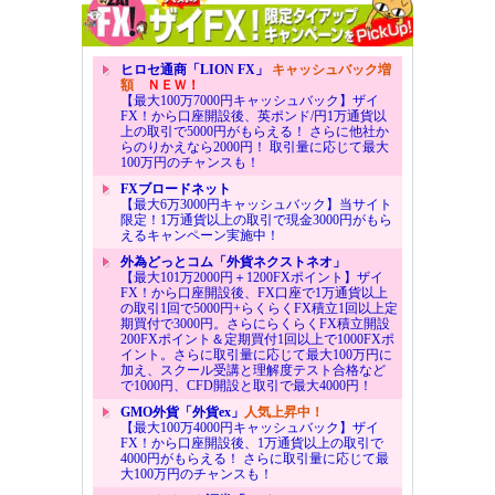
ヒロセ通商「LION FX」
キャッシュバック増
額
ＮＥＷ！
【最大100万7000円キャッシュバック】ザイ
FX！から口座開設後、英ポンド/円1万通貨以
上の取引で5000円がもらえる！ さらに他社か
らのりかえなら2000円！ 取引量に応じて最大
100万円のチャンスも！
FXブロードネット
【最大6万3000円キャッシュバック】当サイト
限定！1万通貨以上の取引で現金3000円がもら
えるキャンペーン実施中！
外為どっとコム「外貨ネクストネオ」
【最大101万2000円＋1200FXポイント】ザイ
FX！から口座開設後、FX口座で1万通貨以上
の取引1回で5000円+らくらくFX積立1回以上定
期買付で3000円。さらにらくらくFX積立開設
200FXポイント＆定期買付1回以上で1000FXポ
イント。さらに取引量に応じて最大100万円に
加え、スクール受講と理解度テスト合格など
で1000円、CFD開設と取引で最大4000円！
GMO外貨「外貨ex」
人気上昇中！
【最大100万4000円キャッシュバック】ザイ
FX！から口座開設後、1万通貨以上の取引で
4000円がもらえる！ さらに取引量に応じて最
大100万円のチャンスも！