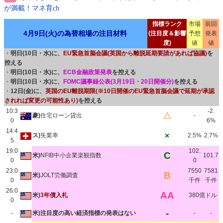
が満載！マネ育ch
指標ランク
市場
前回
4月9日(火)の為替相場の注目材料
(注目度＆影響
予想
発表
度)
値
値
・
明日(10日・水)に、
EU緊急首脳会議(英国から離脱延期要請があれば協議)
を
控える
・
明日(10日・水)に、
ECB金融政策発表
を控える
・
明日(10日・水)に、
FOMC議事録公表(3月19日・20日開催分)
を控える
・
12日(金)に、
英国のEU離脱期限(※10日開催のEU緊急首脳会議で延期が承認
されれば変更の可能性あり)
を控える
10:3
-2.
△
豪)
住宅ローン貸出
-
0
6%
14:4
×
ス)
失業率
2.5%
2.7%
5
19:0
102.
C
米)
NFIB中小企業楽観指数
101.7
0
0
23:0
7550
7581
B
米)
JOLT労働調査
0
千件
千件
26:0
AA
米)
3年債入札
380億ドル
0
-
-
米)注目度の高い経済指標の発表はない
-
-