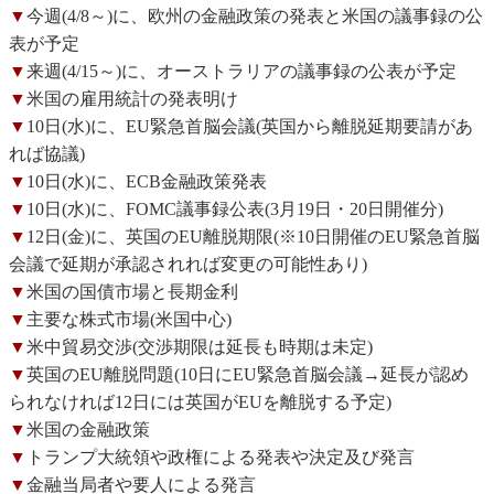
▼
今週(4/8～)に、欧州の金融政策の発表と米国の議事録の公
表が予定
▼
来週(4/15～)に、オーストラリアの議事録の公表が予定
▼
米国の雇用統計の発表明け
▼
10日(水)に、EU緊急首脳会議(英国から離脱延期要請があ
れば協議)
▼
10日(水)に、ECB金融政策発表
▼
10日(水)に、FOMC議事録公表(3月19日・20日開催分)
▼
12日(金)に、英国のEU離脱期限(※10日開催のEU緊急首脳
会議で延期が承認されれば変更の可能性あり)
▼
米国の国債市場と長期金利
▼
主要な株式市場(米国中心)
▼
米中貿易交渉(交渉期限は延長も時期は未定)
▼
英国のEU離脱問題(10日にEU緊急首脳会議→延長が認め
られなければ12日には英国がEUを離脱する予定)
▼
米国の金融政策
▼
トランプ大統領や政権による発表や決定及び発言
▼
金融当局者や要人による発言