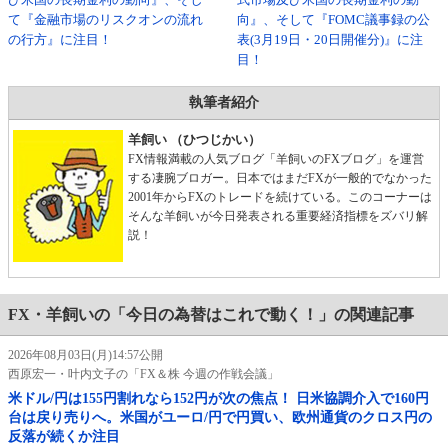
て『金融市場のリスクオンの流れ
向』、そして『FOMC議事録の公
の行方』に注目！
表(3月19日・20日開催分)』に注
目！
執筆者紹介
羊飼い （ひつじかい）
FX情報満載の人気ブログ「羊飼いのFXブログ」を運営
する凄腕ブロガー。日本ではまだFXが一般的でなかった
2001年からFXのトレードを続けている。このコーナーは
そんな羊飼いが今日発表される重要経済指標をズバリ解
説！
FX・羊飼いの「今日の為替はこれで動く！」の関連記事
2026年08月03日(月)14:57公開
西原宏一・叶内文子の「FX＆株 今週の作戦会議」
米ドル/円は155円割れなら152円が次の焦点！ 日米協調介入で160円
台は戻り売りへ。米国がユーロ/円で円買い、欧州通貨のクロス円の
反落が続くか注目