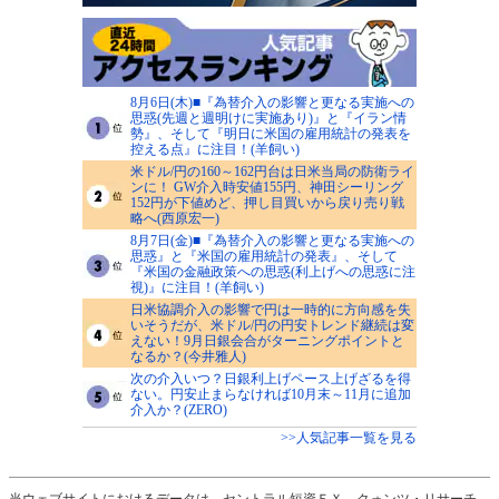
8月6日(木)■『為替介入の影響と更なる実施への
思惑(先週と週明けに実施あり)』と『イラン情
勢』、そして『明日に米国の雇用統計の発表を
控える点』に注目！(羊飼い)
米ドル/円の160～162円台は日米当局の防衛ライ
ンに！ GW介入時安値155円、神田シーリング
152円が下値めど、押し目買いから戻り売り戦
略へ(西原宏一)
8月7日(金)■『為替介入の影響と更なる実施への
思惑』と『米国の雇用統計の発表』、そして
『米国の金融政策への思惑(利上げへの思惑に注
視)』に注目！(羊飼い)
日米協調介入の影響で円は一時的に方向感を失
いそうだが、米ドル/円の円安トレンド継続は変
えない！9月日銀会合がターニングポイントと
なるか？(今井雅人)
次の介入いつ？日銀利上げペース上げざるを得
ない。円安止まらなければ10月末～11月に追加
介入か？(ZERO)
>>人気記事一覧を見る
当ウェブサイトにおけるデータは、セントラル短資ＦＸ、クォンツ・リサーチ、