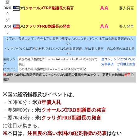
翌
AA
06:0
米)
クオールズFRB副議長の発言
要人発言
0
翌
AA
07:4
米)
クラリダFRB副議長の発言
要人発言
5
文字が、普通→太字→赤色太字の順番で重要なものになる。ピンク太字は金融政策関連のも
の。
ピンクのバックは米国の材料でオレンジは金融政策関連、黄は要人発言、緑は企業の決算を表
す。
重要ラン
米国の経済指標はSS→S→AA→A→BB→B→Cの7段階で
当コンテンツについての
ク
表記
免罪事項・ご利用上注意
について
その他の経済指標は◎→○→△→×の4段階で表記
点
※
15時～20時に市場予想値(コンセンサス)の最新の数値をチェックし、更新した数値は
赤字
で
表記
米国の経済指標及びイベントは、
・26時00分：
米)
3年債入札
・翌6時00分：
米)
クオールズFRB副議長の発言
・翌7時45分：
米)
クラリダFRB副議長の発言
に注目が集まる。
※
本日は、
注目度の高い米国の経済指標の発表
はない