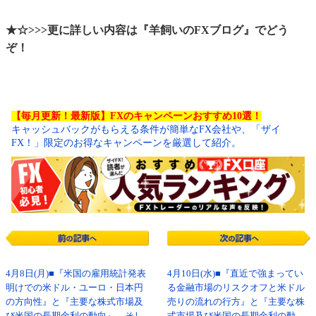
★☆>>>更に詳しい内容は『羊飼いのFXブログ』でどう
ぞ！
【毎月更新！最新版】FXのキャンペーンおすすめ10選！
キャッシュバックがもらえる条件が簡単なFX会社や、「ザイ
FX！」限定のお得なキャンペーンを厳選して紹介。
4月8日(月)■『米国の雇用統計発表
4月10日(水)■『直近で強まってい
明けでの米ドル・ユーロ・日本円
る金融市場のリスクオフと米ドル
の方向性』と『主要な株式市場及
売りの流れの行方』と『主要な株
び米国の長期金利の動向』、そし
式市場及び米国の長期金利の動