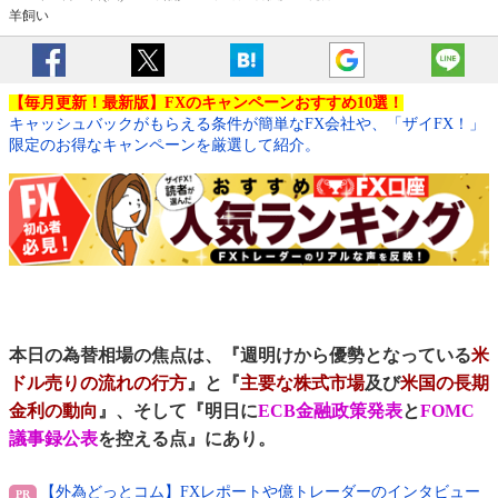
羊飼い
【毎月更新！最新版】FXのキャンペーンおすすめ10選！
キャッシュバックがもらえる条件が簡単なFX会社や、「ザイFX！」
限定のお得なキャンペーンを厳選して紹介。
本日の為替相場の焦点は、『週明けから優勢となっている
米
ドル売りの流れの行方
』と『
主要な株式市場
及び
米国の長期
金利の動向
』、そして『明日に
ECB金融政策発表
と
FOMC
議事録公表
を控える点』にあり。
【外為どっとコム】FXレポートや億トレーダーのインタビュー