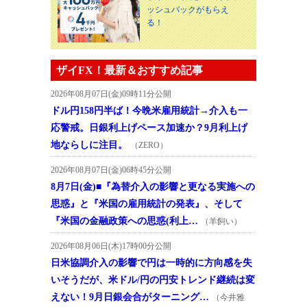
ッシュバックがもらえ
る！
ザイFX！最新＆おすすめ記事
2026年08月07日(金)09時11分公開
ドル円158円半ば！今晩米雇用統計→介入も一
応警戒。日銀利上げペース加速か？9月利上げ
地ならしに注目。
（ZERO）
2026年08月07日(金)06時45分公開
8月7日(金)■『為替介入の影響と更なる実施への
思惑』と『米国の雇用統計の発表』、そして
『米国の金融政策への思惑(利上…
（羊飼い）
2026年08月06日(木)17時00分公開
日米協調介入の影響で円は一時的に方向感を失
いそうだが、米ドル/円の円安トレンド継続は変
えない！9月日銀会合がターニング…
（今井雅