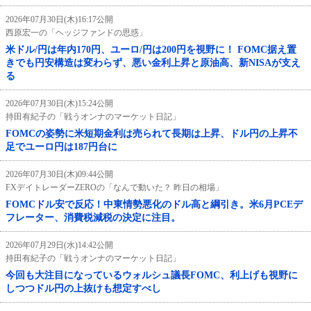
2026年07月30日(木)16:17公開
西原宏一の「ヘッジファンドの思惑」
米ドル/円は年内170円、ユーロ/円は200円を視野に！ FOMC据え置
きでも円安構造は変わらず、悪い金利上昇と原油高、新NISAが支え
る
2026年07月30日(木)15:24公開
持田有紀子の「戦うオンナのマーケット日記」
FOMCの姿勢に米短期金利は売られて長期は上昇、ドル円の上昇不
足でユーロ円は187円台に
2026年07月30日(木)09:44公開
FXデイトレーダーZEROの「なんで動いた？ 昨日の相場」
FOMCドル安で反応！中東情勢悪化のドル高と綱引き。米6月PCEデ
フレーター、消費税減税の決定に注目。
2026年07月29日(水)14:42公開
持田有紀子の「戦うオンナのマーケット日記」
今回も大注目になっているウォルシュ議長FOMC、利上げも視野に
しつつドル円の上抜けも想定すべし