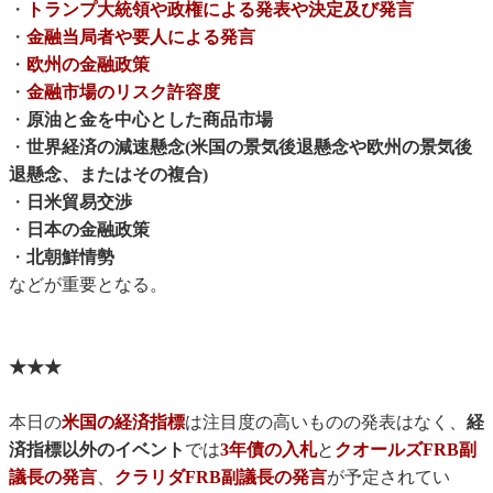
・
トランプ大統領や政権による発表や決定及び発言
・
金融当局者や要人による発言
・
欧州の金融政策
・
金融市場のリスク許容度
・
原油と金を中心とした商品市場
・
世界経済の減速懸念(米国の景気後退懸念や欧州の景気後
退懸念、またはその複合)
・
日米貿易交渉
・
日本の金融政策
・
北朝鮮情勢
などが重要となる。
★★★
本日の
米国の経済指標
は注目度の高いものの発表はなく、
経
済指標以外のイベント
では
3年債の入札
と
クオールズFRB副
議長の発言
、
クラリダFRB副議長の発言
が予定されてい