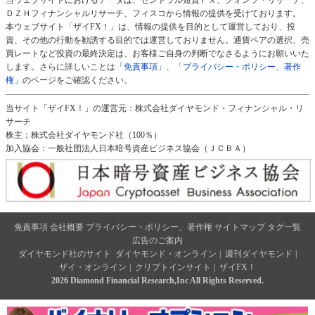
ＤＺＨフィナンシャルリサーチ、フィスコから情報の提供を受けております。
本ウェブサイト「ザイFX！」は、情報の提供を目的として運営しており、投
資、その他の行動を勧誘する目的では運営しておりません。通貨ペアの選択、売
買レートなど投資の最終決定は、お客様ご自身の判断でなさるようにお願いいた
します。さらに詳しいことは
「免責事項」
、
「プライバシー・ポリシー、著作
権」
のページをご確認ください。
当サイト「ザイFX！」の運営元：株式会社ダイヤモンド・フィナンシャル・リ
サーチ
株主：株式会社ダイヤモンド社（100％）
加入協会：一般社団法人日本暗号資産ビジネス協会（ＪＣＢＡ）
免責事項
会社概要
プライバシー・ポリシー、著作権
サイトマップ
タグ一覧
広告のご案内
ダイヤモンド社のサイト
ダイヤモンド・オンライン
|
週刊ダイヤモンド
|
ザイ・オンライン
|
クリプトインサイト
|
ザイFX！
2026 Diamond Financial Research,Inc All Rights Reserved.