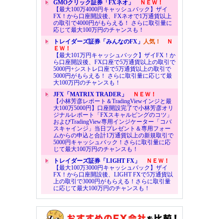
GMOクリック証券「FXネオ」
ＮＥＷ！
【最大100万4000円キャッシュバック】ザイ
FX！から口座開設後、FXネオで1万通貨以上
の取引で4000円がもらえる！ さらに取引量に
応じて最大100万円のチャンスも！
トレイダーズ証券「みんなのFX」
人気！
Ｎ
ＥＷ！
【最大101万円キャッシュバック】ザイFX！か
ら口座開設後、FX口座で5万通貨以上の取引で
5000円+シストレ口座で5万通貨以上の取引で
5000円がもらえる！ さらに取引量に応じて最
大100万円のチャンスも！
JFX「MATRIX TRADER」
ＮＥＷ！
【小林芳彦レポート＆TradingViewインジと最
大100万5000円】口座開設完了で小林芳彦オリ
ジナルレポート「FXスキャルピングのコツ」
およびTradingView専用インジケーター「コバ
スキャインジ」当日プレゼント＆専用フォー
ムからの申込と合計1万通貨以上の新規取引で
5000円キャッシュバック！さらに取引量に応
じて最大100万円のチャンスも！
トレイダーズ証券「LIGHT FX」
ＮＥＷ！
【最大100万3000円キャッシュバック】ザイ
FX！から口座開設後、LIGHT FXで5万通貨以
上の取引で3000円がもらえる！さらに取引量
に応じて最大100万円のチャンスも！