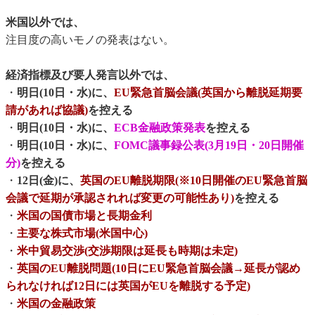
米国以外では、
注目度の高いモノの発表はない。
経済指標及び要人発言以外では、
・
明日(10日・水)に、
EU緊急首脳会議(英国から離脱延期要
請があれば協議)
を控える
・
明日(10日・水)に、
ECB金融政策発表
を控える
・
明日(10日・水)に、
FOMC議事録公表(3月19日・20日開催
分)
を控える
・
12日(金)に、
英国のEU離脱期限(※10日開催のEU緊急首脳
会議で延期が承認されれば変更の可能性あり)
を控える
・
米国の国債市場と長期金利
・
主要な株式市場(米国中心)
・
米中貿易交渉(交渉期限は延長も時期は未定)
・
英国のEU離脱問題(10日にEU緊急首脳会議→延長が認め
られなければ12日には英国がEUを離脱する予定)
・
米国の金融政策