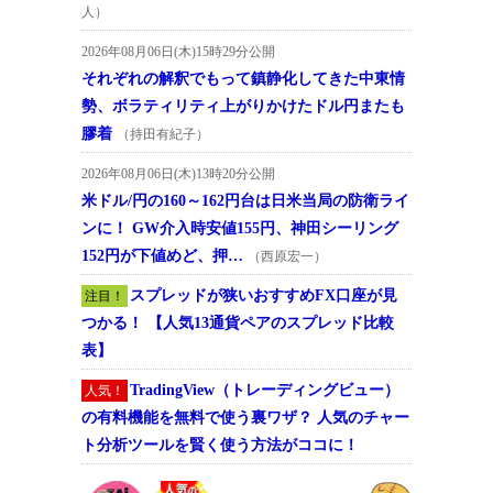
人）
2026年08月06日(木)15時29分公開
それぞれの解釈でもって鎮静化してきた中東情
勢、ボラティリティ上がりかけたドル円またも
膠着
（持田有紀子）
2026年08月06日(木)13時20分公開
米ドル/円の160～162円台は日米当局の防衛ライ
ンに！ GW介入時安値155円、神田シーリング
152円が下値めど、押…
（西原宏一）
スプレッドが狭いおすすめFX口座が見
注目！
つかる！ 【人気13通貨ペアのスプレッド比較
表】
TradingView（トレーディングビュー）
人気！
の有料機能を無料で使う裏ワザ？ 人気のチャー
ト分析ツールを賢く使う方法がココに！