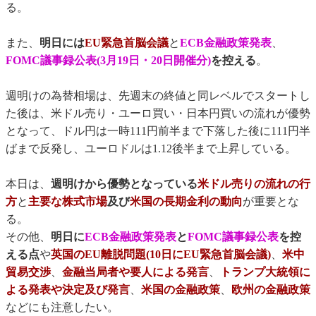
る。
また、
明日には
EU緊急首脳会議
と
ECB金融政策発表
、
FOMC議事録公表(3月19日・20日開催分)
を控える
。
週明けの為替相場は、先週末の終値と同レベルでスタートし
た後は、米ドル売り・ユーロ買い・日本円買いの流れが優勢
となって、ドル円は一時111円前半まで下落した後に111円半
ばまで反発し、ユーロドルは1.12後半まで上昇している。
本日は、
週明けから優勢となっている
米ドル売りの流れの行
方
と
主要な株式市場
及び
米国の長期金利の動向
が重要とな
る。
その他、
明日に
ECB金融政策発表
と
FOMC議事録公表
を控
える点
や
英国のEU離脱問題(10日にEU緊急首脳会議)
、
米中
貿易交渉
、
金融当局者や要人による発言
、
トランプ大統領に
よる発表や決定及び発言
、
米国の金融政策
、
欧州の金融政策
などにも注意したい。