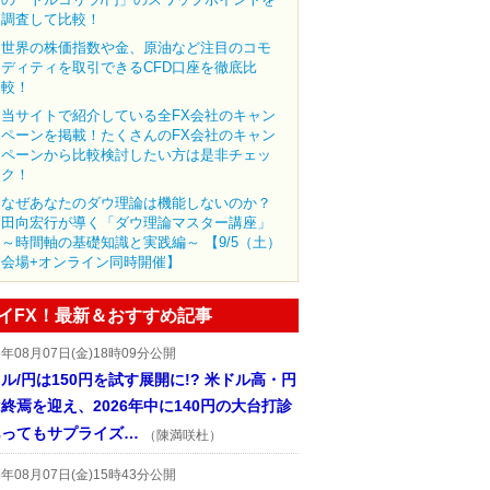
調査して比較！
世界の株価指数や金、原油など注目のコモ
ディティを取引できるCFD口座を徹底比
較！
当サイトで紹介している全FX会社のキャン
ペーンを掲載！たくさんのFX会社のキャン
ペーンから比較検討したい方は是非チェッ
ク！
なぜあなたのダウ理論は機能しないのか？
田向宏行が導く「ダウ理論マスター講座」
～時間軸の基礎知識と実践編～ 【9/5（土）
会場+オンライン同時開催】
イFX！最新＆おすすめ記事
6年08月07日(金)18時09分公開
ル/円は150円を試す展開に!? 米ドル高・円
終焉を迎え、2026年中に140円の大台打診
あってもサプライズ…
（陳満咲杜）
6年08月07日(金)15時43分公開