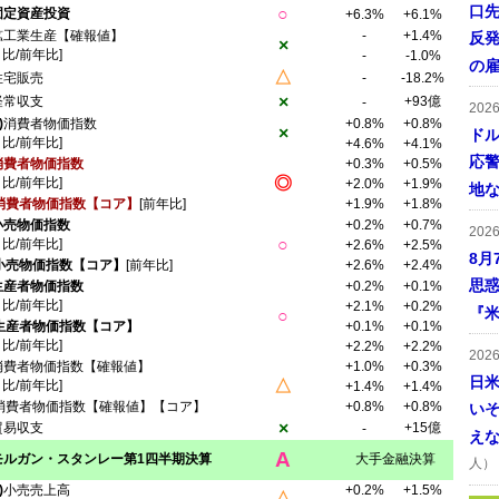
口
○
固定資産投資
+6.3%
+6.1%
鉱工業生産【確報値】
-
+1.4%
反発
×
月比/前年比]
-
-1.0%
の
△
住宅販売
-
-18.2%
×
経常収支
+93億
-
202
)
消費者物価指数
+0.8%
+0.8%
×
ドル
月比/前年比]
+4.6%
+4.1%
応
消費者物価指数
+0.3%
+0.5%
◎
月比/前年比]
+2.0%
+1.9%
地
消費者物価指数【コア】
[前年比]
+1.9%
+1.8%
小売物価指数
+0.2%
+0.7%
202
○
月比/前年比]
+2.6%
+2.5%
8月
小売物価指数【コア】
[前年比]
+2.6%
+2.4%
思
生産者物価指数
+0.2%
+0.1%
月比/前年比]
+2.1%
+0.2%
『米
○
生産者物価指数【コア】
+0.1%
+0.1%
月比/前年比]
+2.2%
+2.2%
202
消費者物価指数【確報値】
+1.0%
+0.3%
日
△
月比/前年比]
+1.4%
+1.4%
消費者物価指数【確報値】【コア】
+0.8%
+0.8%
い
×
貿易収支
+15億
-
え
A
モルガン・スタンレー第1四半期決算
大手金融決算
人）
)
小売売上高
+0.2%
+1.5%
△