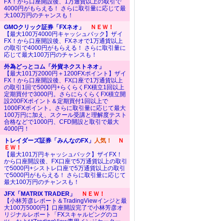
FX！から口座開設後、1万通貨以上の取引で
4000円がもらえる！ さらに取引量に応じて最
大100万円のチャンスも！
GMOクリック証券「FXネオ」
ＮＥＷ！
【最大100万4000円キャッシュバック】ザイ
FX！から口座開設後、FXネオで1万通貨以上
の取引で4000円がもらえる！ さらに取引量に
応じて最大100万円のチャンスも！
外為どっとコム「外貨ネクストネオ」
【最大101万2000円＋1200FXポイント】ザイ
FX！から口座開設後、FX口座で1万通貨以上
の取引1回で5000円+らくらくFX積立1回以上
定期買付で3000円。さらにらくらくFX積立開
設200FXポイント＆定期買付1回以上で
1000FXポイント。さらに取引量に応じて最大
100万円に加え、スクール受講と理解度テスト
合格などで1000円、CFD開設と取引で最大
4000円！
トレイダーズ証券「みんなのFX」
人気！
Ｎ
ＥＷ！
【最大101万円キャッシュバック】ザイFX！
から口座開設後、FX口座で5万通貨以上の取引
で5000円+シストレ口座で5万通貨以上の取引
で5000円がもらえる！ さらに取引量に応じて
最大100万円のチャンスも！
JFX「MATRIX TRADER」
ＮＥＷ！
【小林芳彦レポート＆TradingViewインジと最
大100万5000円】口座開設完了で小林芳彦オ
リジナルレポート「FXスキャルピングのコ