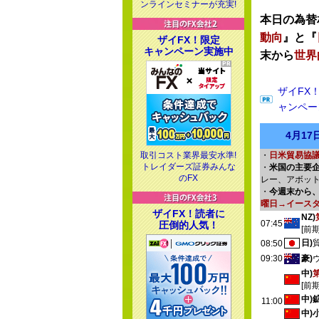
ンラインセミナーが充実!
本日の為替
動向
』と『
ザイFX！限定
キャンペーン実施中
末から
世界
ザイFX
ャンペー
4月1
取引コスト業界最安水準!
・
日米貿易協議
トレイダーズ証券みんな
・
米国の主要
のFX
レー、アボッ
・
今週末から
曜日→イースタ
ザイFX！読者に
NZ)
07:45
圧倒的人気！
[前
日)
08:50
09:30
豪)
中)
[前
中)
11:00
中)