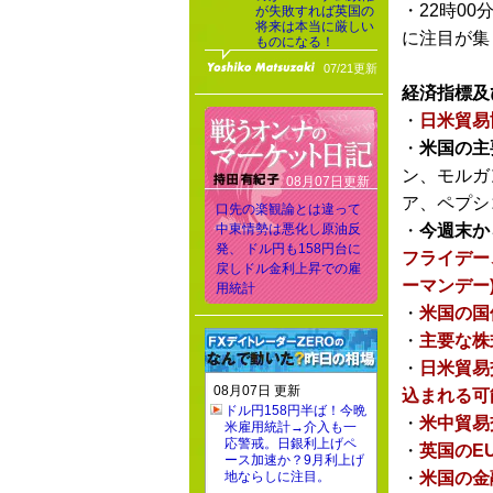
・22時00
が失敗すれば英国の
将来は本当に厳しい
に注目が集
ものになる！
07/21更新
経済指標及
・
日米貿易
・
米国の主
ン、モルガ
08月07日更新
ア、ペプシ
口先の楽観論とは違って
中東情勢は悪化し原油反
・
今週末か
発、 ドル円も158円台に
フライデー
戻しドル金利上昇での雇
ーマンデー
用統計
・
米国の国
・
主要な株
・
日米貿易
08月07日 更新
込まれる可
ドル円158円半ば！今晩
・
米中貿易
米雇用統計→介入も一
応警戒。日銀利上げペ
・
英国のE
ース加速か？9月利上げ
地ならしに注目。
・
米国の金