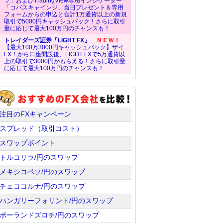
ツ」およびTradingView専用インジケーター
「コバスキャインジ」当日プレゼント＆専用
フォームからの申込と合計1万通貨以上の新規
取引で5000円キャッシュバック！さらに取引
量に応じて最大100万円のチャンスも！
トレイダーズ証券「LIGHT FX」
ＮＥＷ！
【最大100万3000円キャッシュバック】ザイ
FX！から口座開設後、LIGHT FXで5万通貨以
上の取引で3000円がもらえる！さらに取引量
に応じて最大100万円のチャンスも！
注目のFXキャンペーン
スプレッド（取引コスト）
スワップポイント
トルコリラ/円のスワップ
メキシコペソ/円のスワップ
チェココルナ/円のスワップ
ハンガリーフォリント/円のスワップ
ポーランドズロチ/円のスワップ