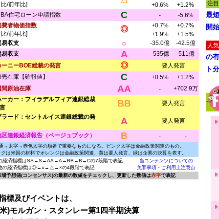
注目
月比/前年比]
+0.6%
+1.2%
C
最短
MBA住宅ローン申請指数
-
-5.6%
消費者物価指数
+0.7%
+0.7%
開
◎
月比/前年比]
+1.9%
+1.5%
○
貿易収支
-35.0億
-42.5億
人気
A
貿易収支
-535億
-511億
の
◎
カーニーBOE総裁の発言
要人発言
ト
C
卸売在庫【確報値】
+0.5%
+1.2%
AA
週間原油在庫
+702.9万
-
ハーカー：フィラデルフィア連銀総裁
BB
要人発言
言
ブラード：セントルイス連銀総裁の発
A
要人発言
B
地区連銀経済報告（ベージュブック）
-
-
通→太字→赤色太字の順番で重要なものになる。ピンク太字は金融政策関連のもの。
ックは米国の材料でオレンジは金融政策関連、黄は要人発言、緑は企業の決算を表す。
の経済指標はSS→S→AA→A→BB→B→Cの7段階で表記
当コンテンツについての
他の経済指標は◎→○→△→×の4段階で表記
免罪事項・ご利用上注意点
に市場予想値(コンセンサス)の最新の数値をチェックし、更新した数値は
赤字
で表記
指標及びイベントは、
米)モルガン・スタンレー第1四半期決算