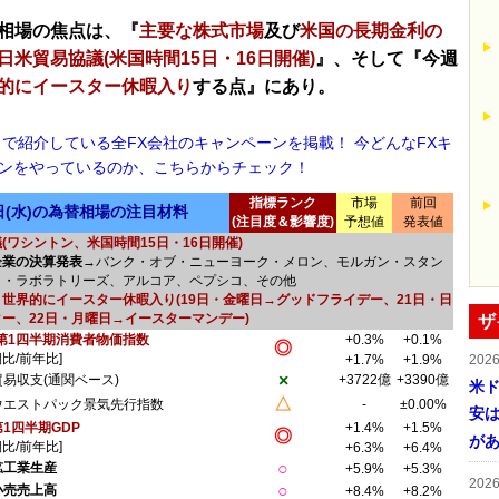
相場の焦点は、『
主要な株式市場
及び
米国の長期金利の
日米貿易協議(米国時間15日・16日開催)
』、そして『今週
的にイースター休暇入り
する点』にあり。
！で紹介している全FX会社のキャンペーンを掲載！ 今どんなFXキ
ンをやっているのか、こちらからチェック！
指標ランク
市場
前回
7日(水)の為替相場の注目材料
(注目度＆影響度)
予想値
発表値
(ワシントン、米国時間15日・16日開催)
企業の決算発表
→バンク・オブ・ニューヨーク・メロン、モルガン・スタン
ト・ラボラトリーズ、アルコア、ペプシコ、その他
、
世界的にイースター休暇入り(19日・金曜日→グッドフライデー、21日・日
ー、22日・月曜日→イースターマンデー)
ザ
第1四半期消費者物価指数
+0.3%
+0.1%
◎
期比/前年比]
+1.7%
+1.9%
202
×
貿易収支(通関ベース)
+3722億
+3390億
米ド
△
ウエストパック景気先行指数
-
±0.00%
安は
第1四半期GDP
+1.4%
+1.5%
◎
が
期比/前年比]
+6.3%
+6.4%
○
鉱工業生産
+5.9%
+5.3%
202
○
小売売上高
+8.4%
+8.2%