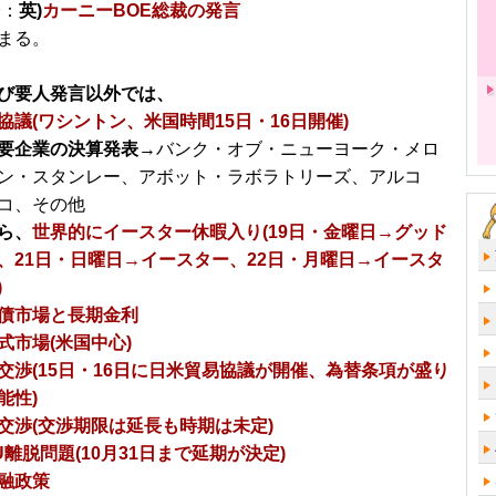
分：
英)
カーニーBOE総裁の発言
まる。
び要人発言以外では、
協議(ワシントン、米国時間15日・16日開催)
要企業の決算発表
→バンク・オブ・ニューヨーク・メロ
ン・スタンレー、アボット・ラボラトリーズ、アルコ
コ、その他
ら、
世界的にイースター休暇入り(19日・金曜日→グッド
、21日・日曜日→イースター、22日・月曜日→イースタ
)
債市場と長期金利
式市場(米国中心)
交渉(15日・16日に日米貿易協議が開催、為替条項が盛り
能性)
交渉(交渉期限は延長も時期は未定)
U離脱問題(10月31日まで延期が決定)
融政策