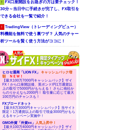
FX口座開設をお急ぎの方は要チェック！
！
30分～当日中に手続きが完了し、FX取引を
始できる会社を一覧で紹介！
TradingView（トレーディングビュー）
！
有料機能を無料で使う裏ワザ？ 人気のチャー
分析ツールを賢く使う方法がココに！
ヒロセ通商「LION FX」
キャッシュバック増
額
ＮＥＷ！
【最大100万7000円キャッシュバック】ザイ
FX！から口座開設後、英ポンド/円1万通貨以
上の取引で5000円がもらえる！ さらに他社か
らのりかえなら2000円！ 取引量に応じて最大
100万円のチャンスも！
FXブロードネット
【最大6万3000円キャッシュバック】当サイト
限定！1万通貨以上の取引で現金3000円がもら
えるキャンペーン実施中！
GMO外貨「外貨ex」
人気上昇中！
【最大100万4000円キャッシュバック】ザイ