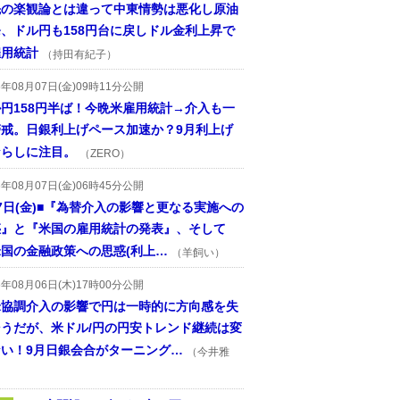
先の楽観論とは違って中東情勢は悪化し原油
、ドル円も158円台に戻しドル金利上昇で
雇用統計
（持田有紀子）
6年08月07日(金)09時11分公開
円158円半ば！今晩米雇用統計→介入も一
警戒。日銀利上げペース加速か？9月利上げ
ならしに注目。
（ZERO）
6年08月07日(金)06時45分公開
7日(金)■『為替介入の影響と更なる実施への
惑』と『米国の雇用統計の発表』、そして
国の金融政策への思惑(利上…
（羊飼い）
6年08月06日(木)17時00分公開
米協調介入の影響で円は一時的に方向感を失
そうだが、米ドル/円の円安トレンド継続は変
ない！9月日銀会合がターニング…
（今井雅