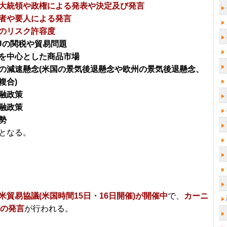
大統領や政権による発表や決定及び発言
者や要人による発言
のリスク許容度
Uの関税や貿易問題
を中心とした商品市場
の減速懸念(米国の景気後退懸念や欧州の景気後退懸念、
複合)
融政策
融政策
勢
となる。
米貿易協議(米国時間15日・16日開催)が開催中
で、
カーニ
裁の発言
が行われる。