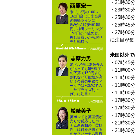
・21時30
・23時30
米ドル/円の160～
162円台は日米当局
・25時30
の防衛ラインに！
・25時45
GW介入時安値155
円、神田シーリング
・27時00
152円が下値めど、
押し目買いから戻り
に注目が集
売り戦略へ
08/06更新
米国以外で
・07時45
米ドル/円は為替介入
があっても5円程度
・11時00
の下落で160円すら
割れない可能性が高
・11時00
い！今週の中銀ウィ
・11時00
ークではFOMCでの
「サプライズ利上
・11時00
げ」に注目！
・17時30
07/29更新
・17時30
・17時30
英ポンドと英国債が
売りで反応したバー
・21時30
ナム新首相の「柔軟
性」は何を意味する
・21時30
のか？バーナム政権