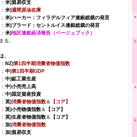
分：
米)貿易収支
分：
米)
週間原油在庫
分：
米)ハーカー：フィラデルフィア連銀総裁の発言
分：
米)ブラード：セントルイス連銀総裁の発言
分：
米)
地区連銀経済報告（ベージュブック）
まる。
は、
分：
NZ)
第1四半期消費者物価指数
分：
中)
第1四半期GDP
分：
中)鉱工業生産
分：
中)小売売上高
分：
中)固定資産投資
分：
英)
消費者物価指数
＆
【コア】
分：
英)小売物価指数
＆
【コア】
分：
英)生産者物価指数
＆
【コア】
分：
加)
消費者物価指数
分：
加)貿易収支