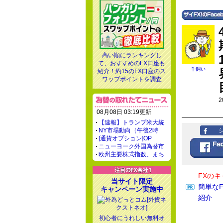
高い順にランキングし
て、おすすめのFX口座も
羊飼い
紹介！約15のFX口座のス
ワップポイントを調査
2
08月08日 03:19更新
【速報】トランプ米大統
NY市場動向（午後2時
[通貨オプション]OP
ニューヨーク外国為替市
欧州主要株式指数、まち
FXの
当サイト限定
簡単な
キャンペーン実施中
紹介
初心者にうれしい無料オ