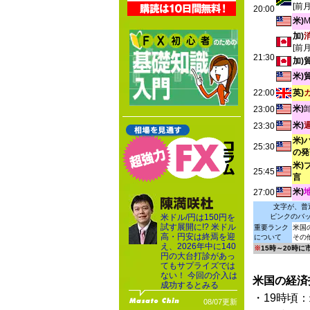
[前
20:00
米)
加)
[前
21:30
加)
米)
22:00
英)
米)
23:00
米)
23:30
米)
25:30
の発
米)
25:45
言
米)
27:00
文字が、普
米ドル/円は150円を
ピンクのバ
試す展開に!? 米ドル
重要ランク
米国
高・円安は終焉を迎
について
その
え、2026年中に140
※
15時～20時
円の大台打診があっ
てもサプライズでは
ない！ 今回の介入は
米国の経済
成功するとみる
・19時頃：
08/07更新