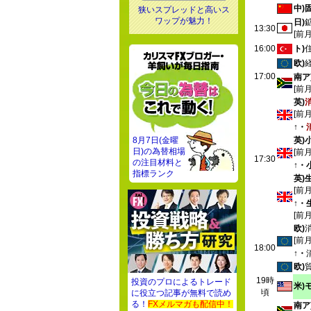
中)
狭いスプレッドと高いス
ワップが魅力！
日)
13:30
[前
16:00
ト)
欧)
17:00
南ア
[前
英)
[前
↑・
8月7日(金曜
英)
日)の為替相場
[前
17:30
の注目材料と
↑・
指標ランク
英)
[前
↑・
[前
欧)
[前
18:00
↑・
欧)
19時
投資のプロによるトレード
米)
頃
に役立つ記事が無料で読め
る！
FXメルマガも配信中！
南ア