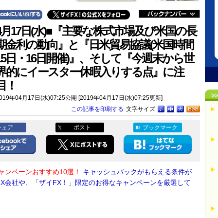
4月17日(水)■『主要な株式市場及び米国の長
期金利の動向』と『日米貿易協議(米国時間
15日・16日開催)』、そして『今週末から世
界的にイースター休暇入りする点』に注
目！
019年04月17日(水)07:25公開 [2019年04月17日(水)07:25更新]
この記事を印刷する
文字サイズ
シェア
ポスト
ブックマーク
キャンペーンおすすめ10選！
キャッシュバックがもらえる条件が
FX会社や、「ザイFX！」限定のお得なキャンペーンを厳選して