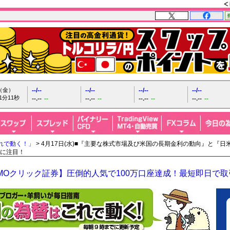
日（金）
--/--
--/--
--/--
--/--
1分12秒
--.--
--
--.--
--
--.--
--
--.--
--
れで動く！」
> 4月17日(水)■『主要な株式市場及び米国の長期金利の動向』と『日
に注目！
MOクリック証券】圧倒的人気で100万口座達成！最短即日で