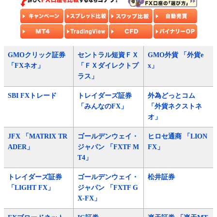
GMOクリック証券
セントラル短資ＦＸ
GMO外貨 「外貨e
「FXネオ」
「ＦＸダイレクトプ
x」
ラス」
SBI FXトレード
トレイダーズ証券
外為どっとコム
「みんなのFX」
「外貨ネクストネ
オ」
JFX 「MATRIX TR
ゴールデンウェイ・
ヒロセ通商 「LION
ADER」
ジャパン 「FXTF M
FX」
T4」
トレイダーズ証券
ゴールデンウェイ・
松井証券
「LIGHT FX」
ジャパン 「FXTF G
X-FX」