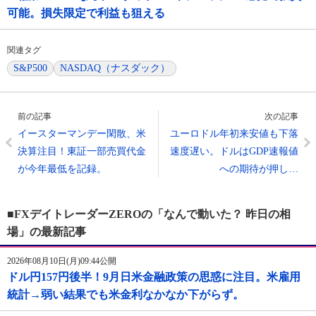
可能。損失限定で利益も狙える
関連タグ
S&P500
NASDAQ（ナスダック）
前の記事
次の記事
イースターマンデー閑散、米
ユーロドル年初来安値も下落
決算注目！東証一部売買代金
速度遅い。ドルはGDP速報値
が今年最低を記録。
への期待が押し…
■FXデイトレーダーZEROの「なんで動いた？ 昨日の相
場」の最新記事
2026年08月10日(月)09:44公開
ドル円157円後半！9月日米金融政策の思惑に注目。米雇用
統計→弱い結果でも米金利なかなか下がらず。