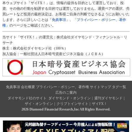
本ウェブサイト「ザイFX！」は、情報の提供を目的として運営しており、投
資、その他の行動を勧誘する目的では運営しておりません。通貨ペアの選択、売
買レートなど投資の最終決定は、お客様ご自身の判断でなさるようにお願いいた
します。さらに詳しいことは
「免責事項」
、
「プライバシー・ポリシー、著作
権」
のページをご確認ください。
当サイト「ザイFX！」の運営元：株式会社ダイヤモンド・フィナンシャル・リ
サーチ
株主：株式会社ダイヤモンド社（100％）
加入協会：一般社団法人日本暗号資産ビジネス協会（ＪＣＢＡ）
免責事項
会社概要
プライバシー・ポリシー、著作権
サイトマップ
タグ一覧
広告のご案内
ダイヤモンド社のサイト
ダイヤモンド・オンライン
|
週刊ダイヤモンド
|
ザイ・オンライン
|
クリプトインサイト
|
ザイFX！
2026 Diamond Financial Research,Inc All Rights Reserved.