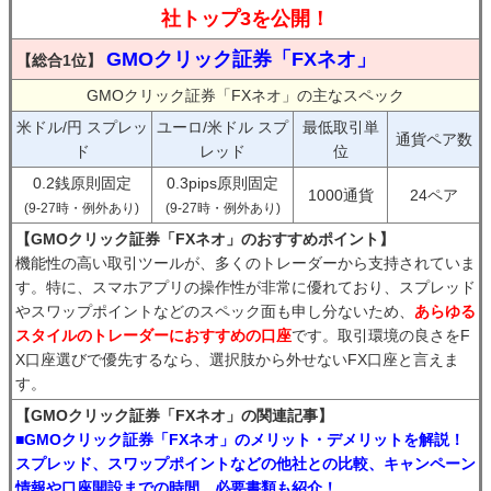
社トップ3を公開！
GMOクリック証券「FXネオ」
【総合1位】
GMOクリック証券「FXネオ」の主なスペック
米ドル/円 スプレッ
ユーロ/米ドル スプ
最低取引単
通貨ペア数
ド
レッド
位
0.2銭原則固定
0.3pips原則固定
1000通貨
24ペア
(9-27時・例外あり)
(9-27時・例外あり)
【GMOクリック証券「FXネオ」のおすすめポイント】
機能性の高い取引ツールが、多くのトレーダーから支持されていま
す。特に、スマホアプリの操作性が非常に優れており、スプレッド
やスワップポイントなどのスペック面も申し分ないため、
あらゆる
スタイルのトレーダーにおすすめの口座
です。取引環境の良さをF
X口座選びで優先するなら、選択肢から外せないFX口座と言えま
す。
【GMOクリック証券「FXネオ」の関連記事】
■GMOクリック証券「FXネオ」のメリット・デメリットを解説！
スプレッド、スワップポイントなどの他社との比較、キャンペーン
情報や口座開設までの時間、必要書類も紹介！