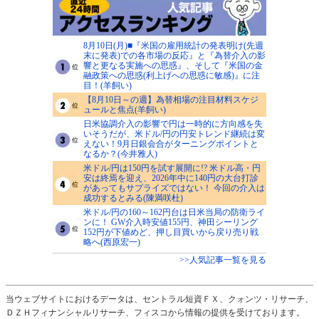
8月10日(月)■『米国の雇用統計の発表明け(先週
末に発表)での各市場の反応』と『為替介入の影
響と更なる実施への思惑』、そして『米国の金
融政策への思惑(利上げへの思惑に敏感)』に注
目！(羊飼い)
【8月10日～の週】為替相場の注目材料スケジ
ュールと焦点(羊飼い)
日米協調介入の影響で円は一時的に方向感を失
いそうだが、米ドル/円の円安トレンド継続は変
えない！9月日銀会合がターニングポイントと
なるか？(今井雅人)
米ドル/円は150円を試す展開に!? 米ドル高・円
安は終焉を迎え、2026年中に140円の大台打診
があってもサプライズではない！ 今回の介入は
成功するとみる(陳満咲杜)
米ドル/円の160～162円台は日米当局の防衛ライ
ンに！ GW介入時安値155円、神田シーリング
152円が下値めど、押し目買いから戻り売り戦
略へ(西原宏一)
>>人気記事一覧を見る
当ウェブサイトにおけるデータは、セントラル短資ＦＸ、クォンツ・リサーチ、
ＤＺＨフィナンシャルリサーチ、フィスコから情報の提供を受けております。