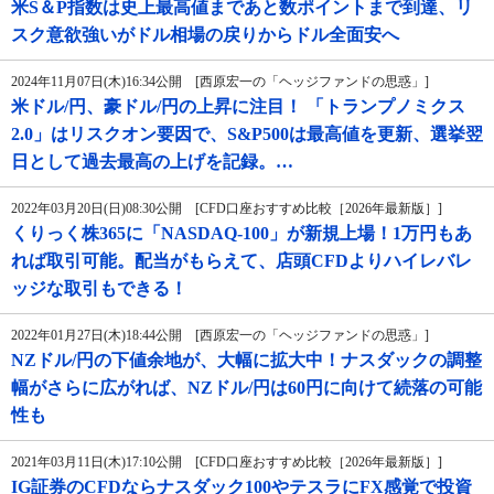
米S＆P指数は史上最高値まであと数ポイントまで到達、リ
スク意欲強いがドル相場の戻りからドル全面安へ
2024年11月07日(木)16:34公開 [西原宏一の「ヘッジファンドの思惑」]
米ドル/円、豪ドル/円の上昇に注目！ 「トランプノミクス
2.0」はリスクオン要因で、S&P500は最高値を更新、選挙翌
日として過去最高の上げを記録。…
2022年03月20日(日)08:30公開 [CFD口座おすすめ比較［2026年最新版］]
くりっく株365に「NASDAQ-100」が新規上場！1万円もあ
れば取引可能。配当がもらえて、店頭CFDよりハイレバレ
ッジな取引もできる！
2022年01月27日(木)18:44公開 [西原宏一の「ヘッジファンドの思惑」]
NZドル/円の下値余地が、大幅に拡大中！ナスダックの調整
幅がさらに広がれば、NZドル/円は60円に向けて続落の可能
性も
2021年03月11日(木)17:10公開 [CFD口座おすすめ比較［2026年最新版］]
IG証券のCFDならナスダック100やテスラにFX感覚で投資