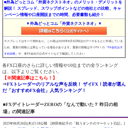
■外為どっとコム「外貨ネクストネオ」のメリット・デメリットを
解説！ スプレッド、スワップポイントなどの他社との比較、キャ
ンペーン情報や口座開設までの時間、必要書類も紹介！
▼外為どっとコム「外貨ネクストネオ」▼
※スプレッドはすべて例外あり。この表は2026年8月3日時点のデータをもとに作成している
ため、最新の情報とは異なっている場合があります。最新の情報はザイFX！の
「FX会社おす
すめ比較」
や、各FX会社の公式サイトなどで確認してください
各FX口座のさらに詳しい情報や10位までの全ランキング
は、以下よりご覧ください。
【※関連記事はこちら！】
⇒
FXトレーダーのリアルな声を反映！ ザイFX！読者が選ん
だ「おすすめFX会社」人気ランキング！
■FXデイトレーダーZEROの「なんで動いた？ 昨日の相
場」の関連記事
2025年06月26日(木)15:18公開 [持田有紀子の「戦うオンナのマーケット日記」]