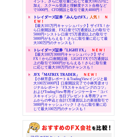
イント。さらに取引量に応じて最大100万円に
加え、スクール受講と理解度テスト合格など
で1000円、CFD開設と取引で最大4000円！
トレイダーズ証券「みんなのFX」
人気！
Ｎ
ＥＷ！
【最大101万円キャッシュバック】ザイFX！か
ら口座開設後、FX口座で5万通貨以上の取引で
5000円+シストレ口座で5万通貨以上の取引で
5000円がもらえる！ さらに取引量に応じて最
大100万円のチャンスも！
トレイダーズ証券「LIGHT FX」
ＮＥＷ！
【最大100万3000円キャッシュバック】ザイ
FX！から口座開設後、LIGHT FXで5万通貨以
上の取引で3000円がもらえる！さらに取引量
に応じて最大100万円のチャンスも！
JFX「MATRIX TRADER」
ＮＥＷ！
【小林芳彦レポート＆TradingViewインジと最
大100万5000円】口座開設完了で小林芳彦オリ
ジナルレポート「FXスキャルピングのコツ」
およびTradingView専用インジケーター「コバ
スキャインジ」当日プレゼント＆専用フォー
ムからの申込と合計1万通貨以上の新規取引で
5000円キャッシュバック！さらに取引量に応
じて最大100万円のチャンスも！