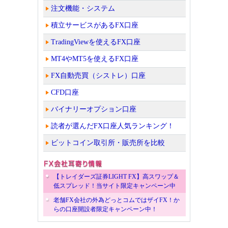
注文機能・システム
積立サービスがあるFX口座
TradingViewを使えるFX口座
MT4やMT5を使えるFX口座
FX自動売買（シストレ）口座
CFD口座
バイナリーオプション口座
読者が選んだFX口座人気ランキング！
ビットコイン取引所・販売所を比較
【トレイダーズ証券LIGHT FX】高スワップ＆
低スプレッド！当サイト限定キャンペーン中
老舗FX会社の外為どっとコムではザイFX！か
らの口座開設者限定キャンペーン中！