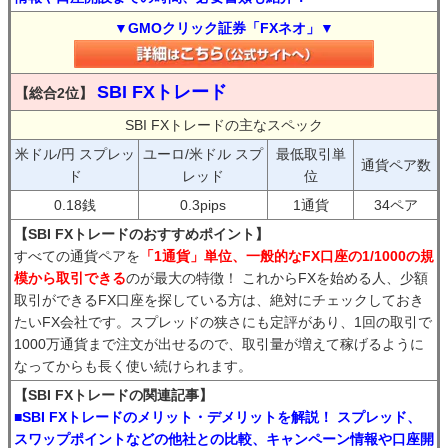
▼GMOクリック証券「FXネオ」▼
SBI FXトレード
【総合2位】
SBI FXトレードの主なスペック
米ドル/円 スプレッ
ユーロ/米ドル スプ
最低取引単
通貨ペア数
ド
レッド
位
0.18銭
0.3pips
1通貨
34ペア
【SBI FXトレードのおすすめポイント】
すべての通貨ペアを
「1通貨」単位、一般的なFX口座の1/1000の規
模から取引できる
のが最大の特徴！ これからFXを始める人、少額
取引ができるFX口座を探している方は、絶対にチェックしておき
たいFX会社です。スプレッドの狭さにも定評があり、1回の取引で
1000万通貨まで注文が出せるので、取引量が増えて稼げるように
なってからも長く使い続けられます。
【SBI FXトレードの関連記事】
■SBI FXトレードのメリット・デメリットを解説！ スプレッド、
スワップポイントなどの他社との比較、キャンペーン情報や口座開