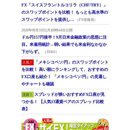
FX「スイスフラン/トルコリラ（CHF/TRY）」
のスワップポイントを比較！ もっとも高水準の
スワップポイントを提供し…
（FX情報局）
2026年08月10日(月)09時44分公開
ドル円157円後半！9月日米金融政策の思惑に注
目。米雇用統計→弱い結果でも米金利なかなか
下がらず。
（ZERO）
「メキシコペソ/円」のスワップポイント
人気！
を比較！ 高い順にランキングして、おすすめの
FX口座も紹介！ 「メキシコペソ/円」の見通し
やチャートも確認
スプレッドが狭いおすすめFX口座が見
注目！
つかる！ 【人気13通貨ペアのスプレッド比較
表】