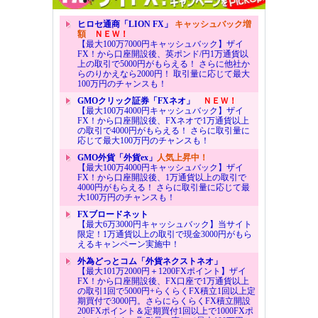
ヒロセ通商「LION FX」
キャッシュバック増
額
ＮＥＷ！
【最大100万7000円キャッシュバック】ザイ
FX！から口座開設後、英ポンド/円1万通貨以
上の取引で5000円がもらえる！ さらに他社か
らのりかえなら2000円！ 取引量に応じて最大
100万円のチャンスも！
GMOクリック証券「FXネオ」
ＮＥＷ！
【最大100万4000円キャッシュバック】ザイ
FX！から口座開設後、FXネオで1万通貨以上
の取引で4000円がもらえる！ さらに取引量に
応じて最大100万円のチャンスも！
GMO外貨「外貨ex」
人気上昇中！
【最大100万4000円キャッシュバック】ザイ
FX！から口座開設後、1万通貨以上の取引で
4000円がもらえる！ さらに取引量に応じて最
大100万円のチャンスも！
FXブロードネット
【最大6万3000円キャッシュバック】当サイト
限定！1万通貨以上の取引で現金3000円がもら
えるキャンペーン実施中！
外為どっとコム「外貨ネクストネオ」
【最大101万2000円＋1200FXポイント】ザイ
FX！から口座開設後、FX口座で1万通貨以上
の取引1回で5000円+らくらくFX積立1回以上定
期買付で3000円。さらにらくらくFX積立開設
200FXポイント＆定期買付1回以上で1000FXポ