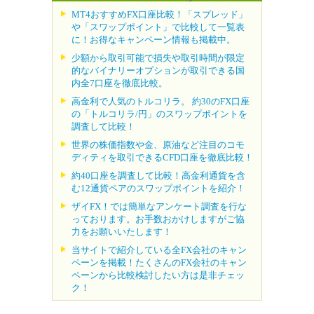
MT4おすすめFX口座比較！「スプレッド」
や「スワップポイント」で比較して一覧表
に！お得なキャンペーン情報も掲載中。
少額から取引可能で損失や取引時間が限定
的なバイナリーオプションが取引できる国
内全7口座を徹底比較。
高金利で人気のトルコリラ。 約30のFX口座
の「トルコリラ/円」のスワップポイントを
調査して比較！
世界の株価指数や金、原油など注目のコモ
ディティを取引できるCFD口座を徹底比較！
約40口座を調査して比較！高金利通貨を含
む12通貨ペアのスワップポイントを紹介！
ザイFX！では簡単なアンケート調査を行な
っております。お手数おかけしますがご協
力をお願いいたします！
当サイトで紹介している全FX会社のキャン
ペーンを掲載！たくさんのFX会社のキャン
ペーンから比較検討したい方は是非チェッ
ク！