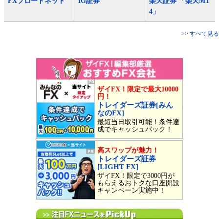
FXブロードネット
IG証券
楽天証券 「楽天MT
4」
>> すべて見る
ザイFX！限定で最大10000
円！
トレイダーズ証券[みん
なのFX]
最短当日取引可能！条件達
成でキャッシュバック！
高スワップが魅力！
トレイダーズ証券
[LIGHT FX]
ザイFX！限定で3000円が
もらえるおトクな口座開設
キャンペーン実施中！