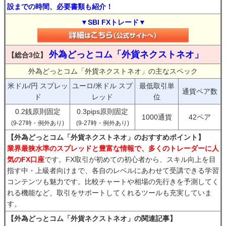
設までの時間、必要書類も紹介！
▼SBI FXトレード▼
外為どっとコム「外貨ネクストネオ」
【総合3位】
外為どっとコム「外貨ネクストネオ」の主なスペック
米ドル/円 スプレッ
ユーロ/米ドル スプ
最低取引単
通貨ペア数
ド
レッド
位
0.2銭原則固定
0.3pips原則固定
1000通貨
42ペア
(9-27時・例外あり)
(9-27時・例外あり)
【外為どっとコム「外貨ネクストネオ」のおすすめポイント】
業界最狭水準のスプレッドと豊富な情報で、多くのトレーダーに人
気のFX口座
です。FX取引が初めての初心者から、スキル向上を目
指す中・上級者向けまで、各自のレベルにあわせて受講できる学習
コンテンツも魅力です。比較チャートや相場の先行きを予測してく
れる機能など、取引をサポートしてくれるツールも充実していま
す。
【外為どっとコム「外貨ネクストネオ」の関連記事】