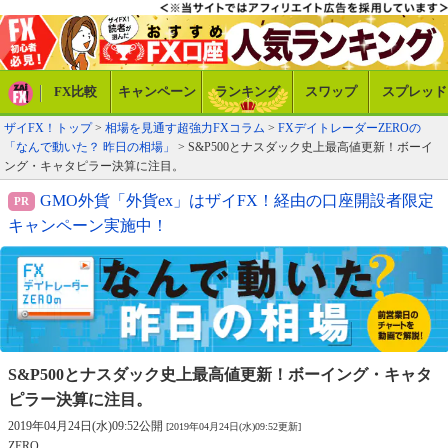
FX比較
キャンペーン
ランキング
スワップ
スプレッド
ザイFX！トップ
>
相場を見通す超強力FXコラム
>
FXデイトレーダーZEROの
「なんで動いた？ 昨日の相場」
> S&P500とナスダック史上最高値更新！ボーイ
ング・キャタピラー決算に注目。
GMO外貨「外貨ex」はザイFX！経由の口座開設者限定
キャンペーン実施中！
S&P500とナスダック史上最高値更新！
ボーイング・キャタ
ピラー決算に注目。
2019年04月24日(水)09:52公開
[2019年04月24日(水)09:52更新]
ZERO