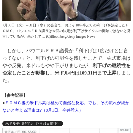
7月30日（火）～31日（水）の会合で、およそ10年半ぶりの利下げを決定したＦ
ＯＭＣ。パウエルＦＲＢ議長は今回の決定が利下げサイクルの開始ではないと発
言しているが、果たして… (C)Bloomberg/Getty Images News
しかし、パウエルＦＲＢ議長が「利下げは1度だけとは言
ってない」と、利下げの可能性を残したことで、株式市場は
やや反発。米ドルもやや下がりましたが、
利下げの継続性を
否定したことが影響し、米ドル/円は109.31円まで上昇
しまし
た。
【参考記事】
●
ＦＯＭＣ後の米ドル高は極めて自然な反応。でも、その流れが続か
ないと考える理由は?（8月1日、今井雅人）
米ドル/円 1時間足（7月31日前後）