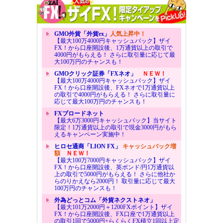
GMO外貨「外貨ex」
人気上昇中！
【最大100万4000円キャッシュバック】ザイ
FX！から口座開設後、1万通貨以上の取引で
4000円がもらえる！ さらに取引量に応じて最
大100万円のチャンスも！
GMOクリック証券「FXネオ」
ＮＥＷ！
【最大100万4000円キャッシュバック】ザイ
FX！から口座開設後、FXネオで1万通貨以上
の取引で4000円がもらえる！ さらに取引量に
応じて最大100万円のチャンスも！
FXブロードネット
【最大6万3000円キャッシュバック】当サイト
限定！1万通貨以上の取引で現金3000円がもら
えるキャンペーン実施中！
ヒロセ通商「LION FX」
キャッシュバック増
額
ＮＥＷ！
【最大100万7000円キャッシュバック】ザイ
FX！から口座開設後、英ポンド/円1万通貨以
上の取引で5000円がもらえる！ さらに他社か
らのりかえなら2000円！ 取引量に応じて最大
100万円のチャンスも！
外為どっとコム「外貨ネクストネオ」
【最大101万2000円＋1200FXポイント】ザイ
FX！から口座開設後、FX口座で1万通貨以上
の取引1回で5000円+らくらくFX積立1回以上定