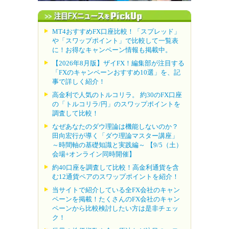
MT4おすすめFX口座比較！「スプレッド」
や「スワップポイント」で比較して一覧表
に！お得なキャンペーン情報も掲載中。
【2026年8月版】ザイFX！編集部が注目する
「FXのキャンペーンおすすめ10選」を、記
事で詳しく紹介！
高金利で人気のトルコリラ。 約30のFX口座
の「トルコリラ/円」のスワップポイントを
調査して比較！
なぜあなたのダウ理論は機能しないのか？
田向宏行が導く「ダウ理論マスター講座」
～時間軸の基礎知識と実践編～ 【9/5（土）
会場+オンライン同時開催】
約40口座を調査して比較！高金利通貨を含
む12通貨ペアのスワップポイントを紹介！
当サイトで紹介している全FX会社のキャン
ペーンを掲載！たくさんのFX会社のキャン
ペーンから比較検討したい方は是非チェッ
ク！