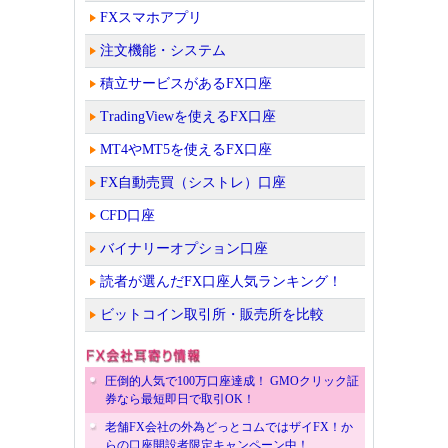
FXスマホアプリ
注文機能・システム
積立サービスがあるFX口座
TradingViewを使えるFX口座
MT4やMT5を使えるFX口座
FX自動売買（シストレ）口座
CFD口座
バイナリーオプション口座
読者が選んだFX口座人気ランキング！
ビットコイン取引所・販売所を比較
圧倒的人気で100万口座達成！ GMOクリック証
券なら最短即日で取引OK！
老舗FX会社の外為どっとコムではザイFX！か
らの口座開設者限定キャンペーン中！