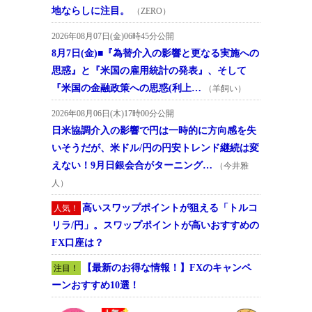
地ならしに注目。
（ZERO）
2026年08月07日(金)06時45分公開
8月7日(金)■『為替介入の影響と更なる実施への
思惑』と『米国の雇用統計の発表』、そして
『米国の金融政策への思惑(利上…
（羊飼い）
2026年08月06日(木)17時00分公開
日米協調介入の影響で円は一時的に方向感を失
いそうだが、米ドル/円の円安トレンド継続は変
えない！9月日銀会合がターニング…
（今井雅
人）
高いスワップポイントが狙える「トルコ
人気！
リラ/円」。スワップポイントが高いおすすめの
FX口座は？
【最新のお得な情報！】FXのキャンペ
注目！
ーンおすすめ10選！