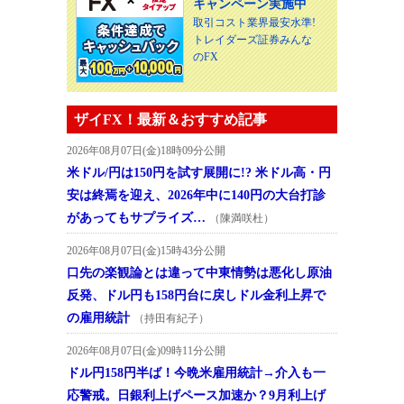
キャンペーン実施中
取引コスト業界最安水準!
トレイダーズ証券みんな
のFX
ザイFX！最新＆おすすめ記事
2026年08月07日(金)18時09分公開
米ドル/円は150円を試す展開に!? 米ドル高・円
安は終焉を迎え、2026年中に140円の大台打診
があってもサプライズ…
（陳満咲杜）
2026年08月07日(金)15時43分公開
口先の楽観論とは違って中東情勢は悪化し原油
反発、ドル円も158円台に戻しドル金利上昇で
の雇用統計
（持田有紀子）
2026年08月07日(金)09時11分公開
ドル円158円半ば！今晩米雇用統計→介入も一
応警戒。日銀利上げペース加速か？9月利上げ