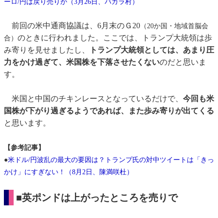
ーロ/円は戻り売りか（3月26日、バカラ村）
前回の米中通商協議は、6月末のＧ20
（20か国・地域首脳会
のときに行われました。ここでは、トランプ大統領は歩
合）
み寄りを見せましたし、
トランプ大統領としては、あまり圧
力をかけ過ぎて、米国株を下落させたくない
のだと思いま
す。
米国と中国のチキンレースとなっているだけで、
今回も米
国株が下がり過ぎるようであれば、また歩み寄りが出てくる
と思います。
【参考記事】
●
米ドル/円波乱の最大の要因は？トランプ氏の対中ツイートは「きっ
かけ」にすぎない！（8月2日、陳満咲杜）
■英ポンドは上がったところを売りで