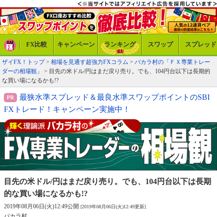
FX比較
キャンペーン
ランキング
スワップ
スプレッド
ザイFX！トップ
>
相場を見通す超強力FXコラム
>
バカラ村の「ＦＸ専業トレー
ダーの相場観」
> 目先の米ドル/円はまだ戻り売り。でも、104円台以下は長期的
な買い場になるかも!?
最狭水準スプレッド＆最良水準スワップポイントのSBI
FXトレード！キャンペーン実施中！
目先の米ドル/円はまだ戻り売り。でも、
104円台以下は長期
的な買い場になるかも!?
2019年08月06日(火)12:49公開
[2019年08月06日(火)12:49更新]
バカラ村