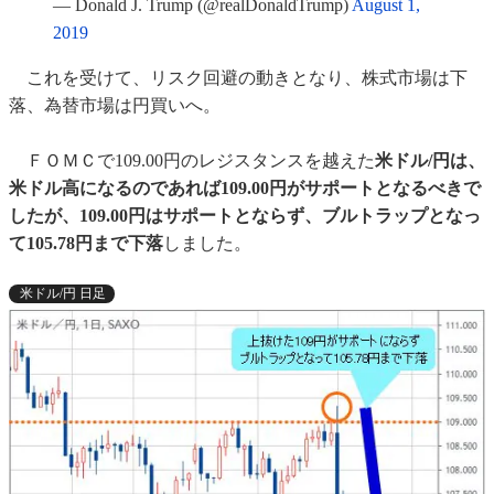
— Donald J. Trump (@realDonaldTrump)
August 1,
2019
これを受けて、リスク回避の動きとなり、株式市場は下
落、為替市場は円買いへ。
ＦＯＭＣで109.00円のレジスタンスを越えた
米ドル/円は、
米ドル高になるのであれば109.00円がサポートとなるべきで
したが、109.00円はサポートとならず、ブルトラップとなっ
て105.78円まで下落
しました。
米ドル/円 日足