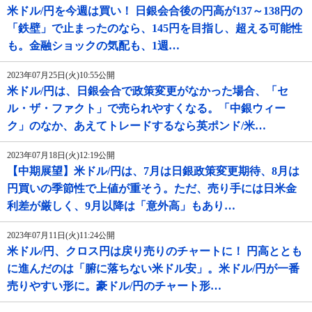
米ドル/円を今週は買い！ 日銀会合後の円高が137～138円の
「鉄壁」で止まったのなら、145円を目指し、超える可能性
も。金融ショックの気配も、1週…
2023年07月25日(火)10:55公開
米ドル/円は、日銀会合で政策変更がなかった場合、「セ
ル・ザ・ファクト」で売られやすくなる。「中銀ウィー
ク」のなか、あえてトレードするなら英ポンド/米…
2023年07月18日(火)12:19公開
【中期展望】米ドル/円は、7月は日銀政策変更期待、8月は
円買いの季節性で上値が重そう。ただ、売り手には日米金
利差が厳しく、9月以降は「意外高」もあり…
2023年07月11日(火)11:24公開
米ドル/円、クロス円は戻り売りのチャートに！ 円高ととも
に進んだのは「腑に落ちない米ドル安」。米ドル/円が一番
売りやすい形に。豪ドル/円のチャート形…