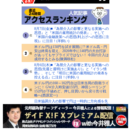
8月7日(金)■『為替介入の影響と更なる実施への
思惑』と『米国の雇用統計の発表』、そして
『米国の金融政策への思惑(利上げへの思惑に注
視)』に注目！(羊飼い)
米ドル/円は150円を試す展開に!? 米ドル高・円
安は終焉を迎え、2026年中に140円の大台打診
があってもサプライズではない！ 今回の介入は
成功するとみる(陳満咲杜)
8月6日(木)■『為替介入の影響と更なる実施への
思惑(先週と週明けに実施あり)』と『イラン情
勢』、そして『明日に米国の雇用統計の発表を
控える点』に注目！(羊飼い)
米ドル/円の160～162円台は日米当局の防衛ライ
ンに！ GW介入時安値155円、神田シーリング
152円が下値めど、押し目買いから戻り売り戦
略へ(西原宏一)
日米協調介入の影響で円は一時的に方向感を失
いそうだが、米ドル/円の円安トレンド継続は変
えない！9月日銀会合がターニングポイントと
なるか？(今井雅人)
>>人気記事一覧を見る