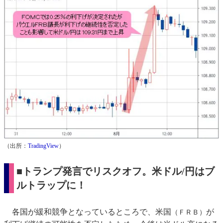
（出所：
TradingView
）
■トランプ発言でリスクオフ。米ドル/円はブ
ルトラップに！
各国が緩和競争となっているところで、米国
が
（ＦＲＢ）