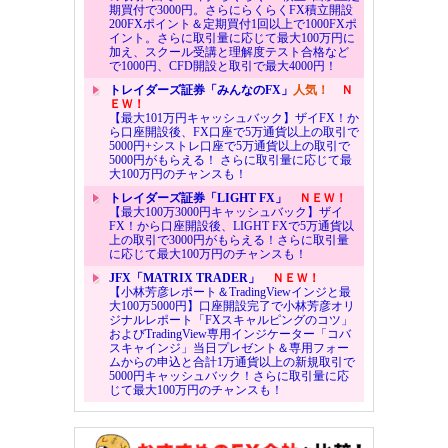
期買付で3000円。さらにらくらくFX積立開設
200FXポイント＆定期買付1回以上で1000FXポ
イント。さらに取引量に応じて最大100万円に
加え、スクール受講と理解度テスト合格など
で1000円、CFD開設と取引で最大4000円！
トレイダーズ証券「みんなのFX」
人気！
Ｎ
ＥＷ！
【最大101万円キャッシュバック】ザイFX！か
ら口座開設後、FX口座で5万通貨以上の取引で
5000円+シストレ口座で5万通貨以上の取引で
5000円がもらえる！ さらに取引量に応じて最
大100万円のチャンスも！
トレイダーズ証券「LIGHT FX」
ＮＥＷ！
【最大100万3000円キャッシュバック】ザイ
FX！から口座開設後、LIGHT FXで5万通貨以
上の取引で3000円がもらえる！さらに取引量
に応じて最大100万円のチャンスも！
JFX「MATRIX TRADER」
ＮＥＷ！
【小林芳彦レポート＆TradingViewインジと最
大100万5000円】口座開設完了で小林芳彦オリ
ジナルレポート「FXスキャルピングのコツ」
およびTradingView専用インジケーター「コバ
スキャインジ」当日プレゼント＆専用フォー
ムからの申込と合計1万通貨以上の新規取引で
5000円キャッシュバック！さらに取引量に応
じて最大100万円のチャンスも！