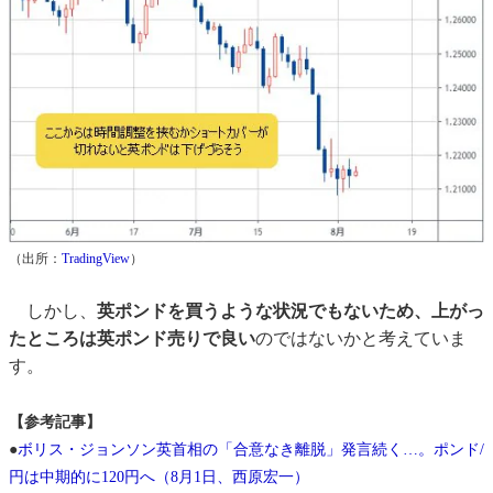
（出所：
TradingView
）
しかし、
英ポンドを買うような状況でもないため、上がっ
たところは英ポンド売りで良い
のではないかと考えていま
す。
【参考記事】
●
ボリス・ジョンソン英首相の「合意なき離脱」発言続く…。ポンド/
円は中期的に120円へ（8月1日、西原宏一）