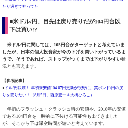
たり過ぎて神ってた
■米ドル/円、目先は戻り売りだが104円台以
下は買い!?
米ドル/円に関しては、105円台がターゲットと考えていま
したが、日本の個人投資家が今の下げを買い下がっているよ
うで、そうであれば、ストップがつくまでは下がりやすい
状
況とも言えます。
【参考記事】
●
ドル/円決壊！ 年初来安値104.87円更新が視野に。英ポンド/円の戻
りを売りたい！（8月5日、西原宏一＆大橋ひろこ）
年初のフラッシュ・クラッシュ時の安値や、2018年の安値
である104円台を一時的に下抜ける可能性も出てきました
が、そこから下は滞空時間が短いと考えています。