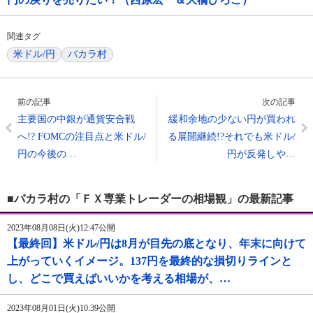
関連タグ
米ドル/円
バカラ村
前の記事
次の記事
主要国の中銀が通貨安合戦
緩和余地の少ない円が買われ
へ!? FOMCの注目点と米ドル/
る展開継続!?それでも米ドル/
円の今後の…
円が反発しや…
■バカラ村の「ＦＸ専業トレーダーの相場観」の最新記事
2023年08月08日(火)12:47公開
【最終回】米ドル/円は8月が目先の底となり、年末に向けて
上がっていくイメージ。137円を最終的な損切りラインと
し、どこで買えばいいかを考える相場が、…
2023年08月01日(火)10:39公開