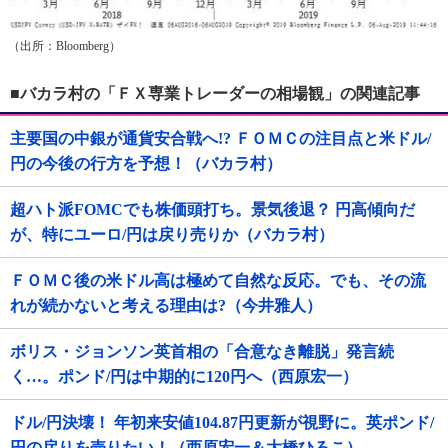
（出所：Bloomberg）
■バカラ村の「ＦＸ専業トレーダーの相場観」の関連記事
主要国の中銀が通貨安合戦へ!? ＦＯＭＣの注目点と米ドル/
円の今後の行方を予想！（バカラ村）
超ハト派FOMCでも株価頭打ち。景気後退？ 円高傾向だ
が、特にユーロ/円は戻り売りか（バカラ村）
ＦＯＭＣ後の米ドル高は極めて自然な反応。でも、その流
れが続かないと考える理由は?（今井雅人）
ボリス・ジョンソン英首相の「合意なき離脱」発言続
く…。ポンド/円は中期的に120円へ（西原宏一）
ドル/円決壊！ 年初来安値104.87円更新が視野に。英ポンド/
円の戻りを売りたい！（西原宏一＆大橋ひろこ）