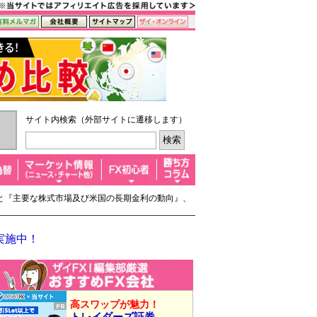
サイト内検索（外部サイトに遷移します）
見』と『主要な株式市場及び米国の長期金利の動向』、
実施中！
高スワップが魅力！
トレイダーズ証券