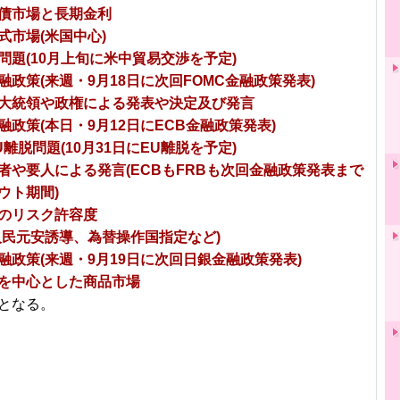
債市場と長期金利
式市場(米国中心)
問題(10月上旬に米中貿易交渉を予定)
融政策(来週・9月18日に次回FOMC金融政策発表)
大統領や政権による発表や決定及び発言
融政策(本日・9月12日にECB金融政策発表)
離脱問題(10月31日にEU離脱を予定)
者や要人による発言(ECBもFRBも次回金融政策発表まで
ウト期間)
のリスク許容度
人民元安誘導、為替操作国指定など)
融政策(来週・9月19日に次回日銀金融政策発表)
を中心とした商品市場
となる。