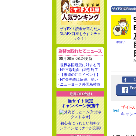
ザイFX！読者が選んだ人
気のFX口座を今すぐチェ
ック！！
羊飼い
08月08日 08:24更新
2
世界各国通貨に対する円
NY市場動向（取引終了
【来週の注目イベント】
NY金先物は反発、弱い
ニューヨーク外国為替市
当サイト限定
キャンペーン実施中
ザイF
キャン
初心者にうれしい無料オ
ンラインセミナーが充実!