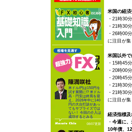
米国の経済
・21時30
・21時30
・26時00
に注目が集
米国以外で
・15時45
・20時00
・20時45
・21時30
米ドル/円は150円を
試す展開に!? 米ドル
・21時30
高・円安は終焉を迎
に注目が集
え、2026年中に140
円の大台打診があっ
てもサプライズでは
ない！ 今回の介入は
経済指標及
成功するとみる
・
今週に、
08/07更新
10年債、1