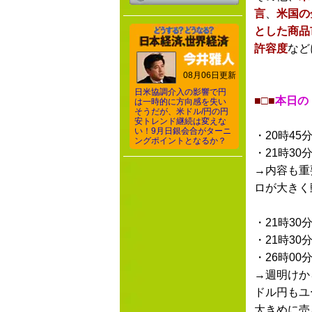
言
、
米国の
とした商品
許容度
など
08月06日更新
日米協調介入の影響で円
■□■
本日の
は一時的に方向感を失い
そうだが、米ドル/円の円
安トレンド継続は変えな
い！9月日銀会合がターニ
・20時45
ングポイントとなるか？
・21時30
→内容も重
ロが大きく
・21時30
・21時30
・26時00
→週明けか
ドル円もユ
大きめに売