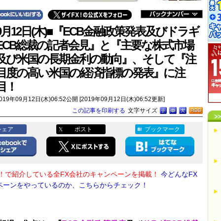
9月12日(木)■『ECB金融政策発表及びドラギ
ECB総裁の記者会見』と『主要な株式市場
及び米国の長期金利の動向』、そして『注
目度の高い米国の経済指標の発表』に注
目！
019年09月12日(木)06:52公開 [2019年09月12日(木)06:52更新]
この記事を印刷する
文字サイズ
シェア
ポスト
ブックマーク
X！で紹介している全FX会社のキャンペーンを掲載！
今どんなFX
ペーンをやっているのか、こちらからチェック！