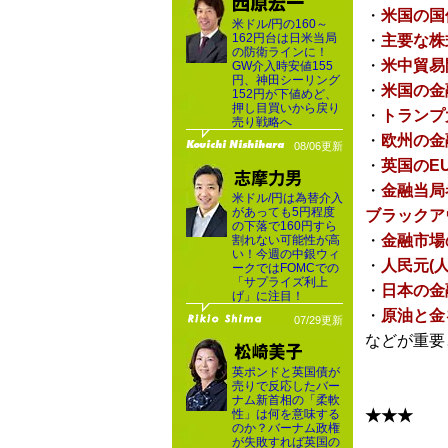
・
米国の国
米ドル/円の160～
162円台は日米当局
・
主要な株
の防衛ラインに！
・
米中貿易
GW介入時安値155
円、神田シーリング
・
米国の金
152円が下値めど、
押し目買いから戻り
・
トランプ
売り戦略へ
・
欧州の金
08/06更新
・
英国のEU
・
金融当局
米ドル/円は為替介入
があっても5円程度
ブラックア
の下落で160円すら
・
金融市場
割れない可能性が高
い！今週の中銀ウィ
・
人民元(
ークではFOMCでの
「サプライズ利上
・
日本の金
げ」に注目！
・
原油と金
07/29更新
などが重要
英ポンドと英国債が
売りで反応したバー
ナム新首相の「柔軟
性」は何を意味する
★★★
のか？バーナム政権
が失敗すれば英国の