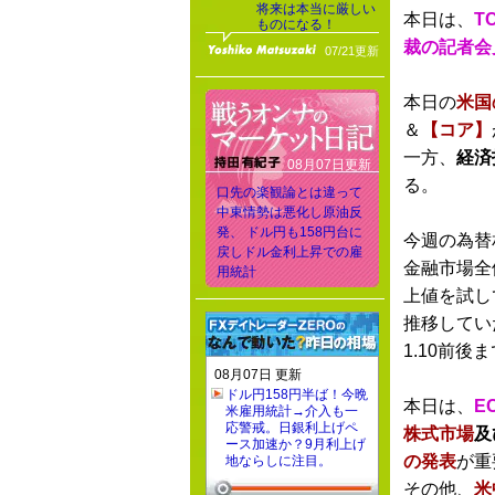
将来は本当に厳しい
本日は、
T
ものになる！
裁の記者会
07/21更新
本日の
米国
＆
【コア】
一方、
経済
08月07日更新
る。
口先の楽観論とは違って
中東情勢は悪化し原油反
発、 ドル円も158円台に
今週の為替
戻しドル金利上昇での雇
金融市場全
用統計
上値を試し
推移してい
1.10前後
08月07日 更新
ドル円158円半ば！今晩
本日は、
E
米雇用統計→介入も一
応警戒。日銀利上げペ
株式市場
及
ース加速か？9月利上げ
の発表
が重
地ならしに注目。
その他、
米