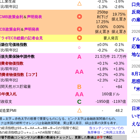
鉱工業生産
-0.1%
-1.6%
△
口
月比/前年比]
-1.3%
-2.6%
反発
250bp
19.75%
◎
TCMB政策金利
＆
声明発表
利下げ
据え置き
の
17.25%
0.00%
0.00%
◎
ECB政策金利
＆
声明発表
据え置き
据え置き
202
◎
ドラギECB総裁の記者会見
要人発言
ドル
新築住宅価格指数
±0.0%
-0.1%
応
○
月比/前年比]
-0.2%
-0.2%
地
A
新規失業保険申請件数
21.5万件
21.7万件
消費者物価指数
+0.1%
+0.3%
202
月比/前年比]
+1.8%
+1.8%
AA
8月
消費者物価指数【コア】
+0.2%
+0.3%
月比/前年比]
+2.3%
+2.2%
思
B
週間天然ガス貯蔵量
-
+84
『米
AA
30年債入札
160億ドル
C
202
財政収支
-1950億
-1197億
日
△
製造業PMI
-
48.2
い
通→太字→赤色太字の順番で重要なものになる。ピンク太字は金融政策関連のもの。
ックは米国の材料でオレンジは金融政策関連、黄は要人発言、緑は企業の決算を表す。
え
の経済指標はSS→S→AA→A→BB→B→Cの7段階で表記
当コンテンツについての
人）
他の経済指標は◎→○→△→×の4段階で表記
免罪事項・ご利用上注意点
に市場予想値(コンセンサス)の最新の数値をチェックし、更新した数値は
赤字
で表記