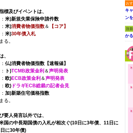
おす
キャ
指標及びイベントは、
ン
分：
米)新規失業保険申請件数
分：
米)
消費者物価指数
＆
【コア】
注目
分：
米)
30年債入札
かる
まる。
は、
分：
仏)消費者物価指数【速報値】
分：
ト)
TCMB政策金利
＆
声明発表
分：
欧)
ECB政策金利
＆
声明発表
分：
欧)
ドラギECB総裁の記者会見
分：
加)新築住宅価格指数
まる。
び要人発言以外では、
米国の中長期国債の入札が相次ぐ(10日に3年債、11日に
2日に30年債)