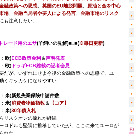
金融政策への思惑
、
英国のEU離脱問題
、
原油と金を中心
市場
、
金融当局者や要人による発言
、
金融市場のリスク
にも注意したい。
トレード用のエサ
(羊飼いの見解)■□■(
※毎日更新
)
分：
欧)
ECB政策金利
＆
声明発表
分：
欧)
ドラギECB総裁の記者会見
要だが、いずれにせよ今後の金融政策への思惑で、ユー
動くキッカケになりやすい
分：
米)新規失業保険申請件数
分：
米)
消費者物価指数
＆
【コア】
分：
米)
30年債入札
らリスクオンの流れが継続
ーロドルも堅調に推移していたが、ここに来てユーロが
られた