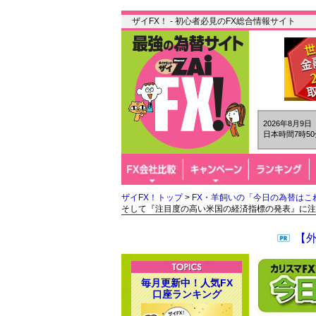
ザイFX！ - 初心者必見のFX総合情報サイト
2026年8月9
日本時間7時50
ザイFX！トップ
>
FX・羊飼いの「今日の為替はこ
そして『注目度の高い米国の経済指標の発表』に注
【
毎月更新中！人気FX
口座ランキング