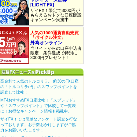
[LIGHT FX]
ザイFX！限定で3000円が
もらえるおトクな口座開設
キャンペーン実施中！
人気の1000通貨自動売買
『iサイクル注文』
外為オンライン
当サイトからの口座申込者
限定！条件達成で特別に
3000円プレゼント！
高金利で人気のトルコリラ。 約30のFX口座
の「トルコリラ/円」のスワップポイントを
調査して比較！
MT4おすすめFX口座比較！「スプレッド」
や「スワップポイント」で比較して一覧表
に！お得なキャンペーン情報も掲載中。
ザイFX！では簡単なアンケート調査を行な
っております。お手数おかけしますがご協
力をお願いいたします！