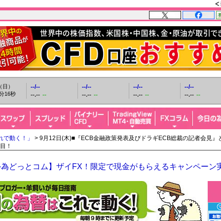
日（日）
--/--
--/--
--/--
--/--
分17秒
--.--
--
--.--
--
--.--
--
--.--
--
れで動く！」
> 9月12日(木)■『ECB金融政策発表及びドラギECB総裁の記者会
目！
外為どっとコム】ザイFX！限定で現金がもらえるキャンペーン