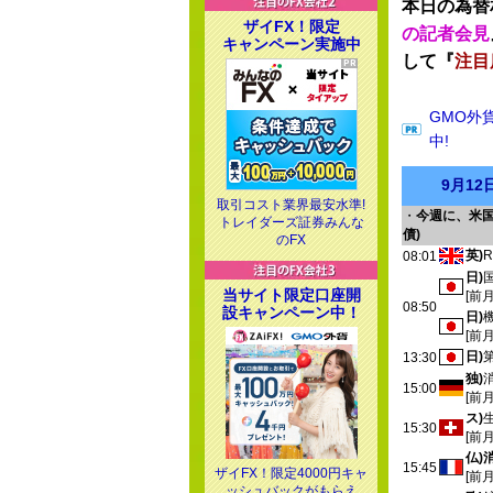
本日の為替
ザイFX！限定
の記者会見
キャンペーン実施中
して『
注目
GMO外
中!
9月1
取引コスト業界最安水準!
・
今週に、米国
トレイダーズ証券みんな
債)
のFX
英)
08:01
日)
当サイト限定口座開
[前
08:50
設キャンペーン中！
日)
[前
日)
13:30
独)
15:00
[前
ス)
15:30
[前
仏)
15:45
ザイFX！限定4000円キャ
[前
ッシュバックがもらえ