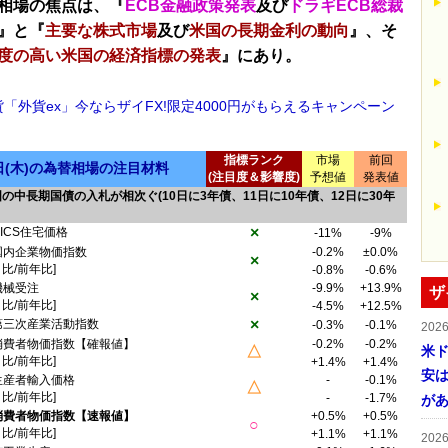
相場の焦点は、『
ECB金融政策発表
及び
ドラギECB総裁
』と『
主要な株式市場
及び
米国の長期金利の動向
』、そ
度の高い米国の経済指標の発表
』にあり。
貨「外貨ex」今ならザイFX!限定4000円がもらえるキャンペーン
指標ランク
市場
前回
2日(木)の為替相場の注目材料
(注目度＆影響度)
予想値
発表値
の中長期国債の入札が相次ぐ(10日に3年債、11日に10年債、12日に30年
×
RICS住宅価格
-11%
-9%
国内企業物価指数
-0.2%
±0.0%
×
月比/前年比]
-0.8%
-0.6%
機械受注
-9.9%
+13.9%
ザ
×
月比/前年比]
-4.5%
+12.5%
×
第三次産業活動指数
-0.3%
-0.1%
202
消費者物価指数【確報値】
-0.2%
-0.2%
△
米ド
月比/前年比]
+1.4%
+1.4%
安は
生産者輸入価格
-
-0.1%
△
月比/前年比]
-
-1.7%
が
消費者物価指数【速報値】
+0.5%
+0.5%
○
月比/前年比]
+1.1%
+1.1%
202