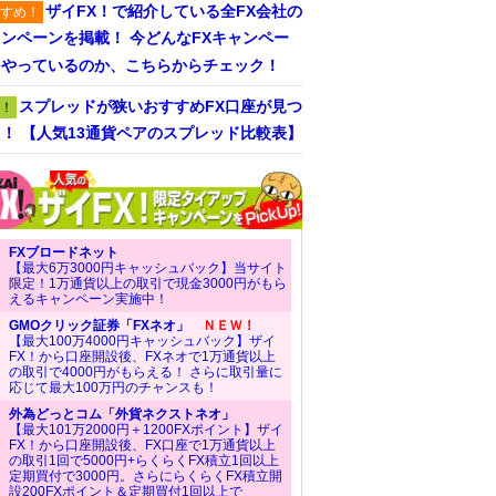
ザイFX！で紹介している全FX会社の
すめ！
ンペーンを掲載！ 今どんなFXキャンペー
をやっているのか、こちらからチェック！
スプレッドが狭いおすすめFX口座が見つ
！
！ 【人気13通貨ペアのスプレッド比較表】
FXブロードネット
【最大6万3000円キャッシュバック】当サイト
限定！1万通貨以上の取引で現金3000円がもら
えるキャンペーン実施中！
GMOクリック証券「FXネオ」
ＮＥＷ！
【最大100万4000円キャッシュバック】ザイ
FX！から口座開設後、FXネオで1万通貨以上
の取引で4000円がもらえる！ さらに取引量に
応じて最大100万円のチャンスも！
外為どっとコム「外貨ネクストネオ」
【最大101万2000円＋1200FXポイント】ザイ
FX！から口座開設後、FX口座で1万通貨以上
の取引1回で5000円+らくらくFX積立1回以上
定期買付で3000円。さらにらくらくFX積立開
設200FXポイント＆定期買付1回以上で