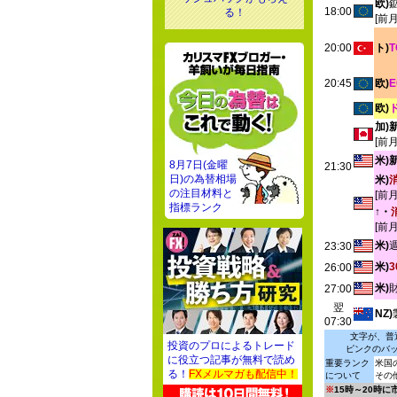
欧)
18:00
る！
[前
20:00
ト)
20:45
欧)
欧)
加)
[前
米)
8月7日(金曜
21:30
日)の為替相場
米)
の注目材料と
[前
指標ランク
↑・
[前
米)
23:30
米)
26:00
米)
27:00
翌
NZ)
07:30
文字が、普
投資のプロによるトレード
ピンクのバ
に役立つ記事が無料で読め
重要ランク
米国
る！
FXメルマガも配信中！
について
その
※
15時～20時