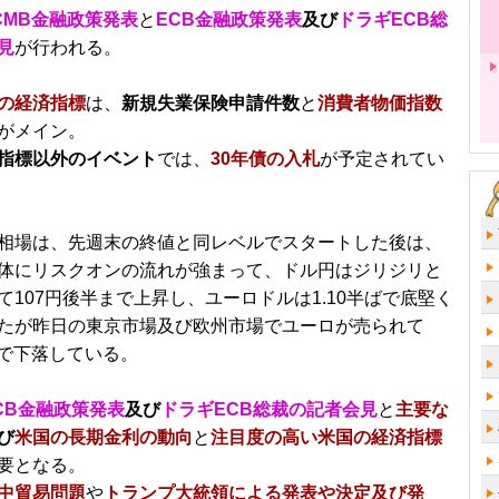
CMB金融政策発表
と
ECB金融政策発表
及び
ドラギECB総
見
が行われる。
の経済指標
は、
新規失業保険申請件数
と
消費者物価指数
がメイン。
指標以外のイベント
では、
30年債の入札
が予定されてい
相場は、先週末の終値と同レベルでスタートした後は、
体にリスクオンの流れが強まって、ドル円はジリジリと
て107円後半まで上昇し、ユーロドルは1.10半ばで底堅く
たが昨日の東京市場及び欧州市場でユーロが売られて
まで下落している。
CB金融政策発表
及び
ドラギECB総裁の記者会見
と
主要な
び
米国の長期金利の動向
と
注目度の高い米国の経済指標
要となる。
中貿易問題
や
トランプ大統領による発表や決定及び発