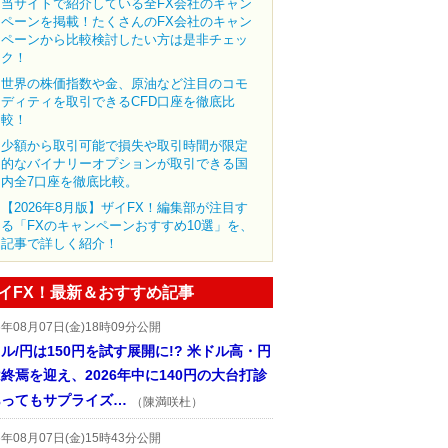
当サイトで紹介している全FX会社のキャン
ペーンを掲載！たくさんのFX会社のキャン
ペーンから比較検討したい方は是非チェッ
ク！
世界の株価指数や金、原油など注目のコモ
ディティを取引できるCFD口座を徹底比
較！
少額から取引可能で損失や取引時間が限定
的なバイナリーオプションが取引できる国
内全7口座を徹底比較。
【2026年8月版】ザイFX！編集部が注目す
る「FXのキャンペーンおすすめ10選」を、
記事で詳しく紹介！
イFX！最新＆おすすめ記事
6年08月07日(金)18時09分公開
ル/円は150円を試す展開に!? 米ドル高・円
終焉を迎え、2026年中に140円の大台打診
あってもサプライズ…
（陳満咲杜）
6年08月07日(金)15時43分公開