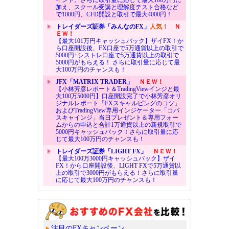
加え、スクール受講と理解度テスト合格など
で1000円、CFD開設と取引で最大4000円！
トレイダーズ証券「みんなのFX」
人気！
Ｎ
ＥＷ！
【最大101万円キャッシュバック】ザイFX！か
ら口座開設後、FX口座で5万通貨以上の取引で
5000円+シストレ口座で5万通貨以上の取引で
5000円がもらえる！ さらに取引量に応じて最
大100万円のチャンスも！
JFX「MATRIX TRADER」
ＮＥＷ！
【小林芳彦レポート＆TradingViewインジと最
大100万5000円】口座開設完了で小林芳彦オリ
ジナルレポート「FXスキャルピングのコツ」
およびTradingView専用インジケーター「コバ
スキャインジ」当日プレゼント＆専用フォー
ムからの申込と合計1万通貨以上の新規取引で
5000円キャッシュバック！さらに取引量に応
じて最大100万円のチャンスも！
トレイダーズ証券「LIGHT FX」
ＮＥＷ！
【最大100万3000円キャッシュバック】ザイ
FX！から口座開設後、LIGHT FXで5万通貨以
上の取引で3000円がもらえる！さらに取引量
に応じて最大100万円のチャンスも！
注目のFXキャンペーン