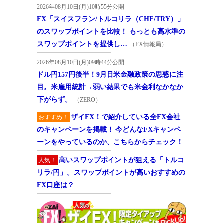
2026年08月10日(月)10時55分公開
FX「スイスフラン/トルコリラ（CHF/TRY）」
のスワップポイントを比較！ もっとも高水準の
スワップポイントを提供し…
（FX情報局）
2026年08月10日(月)09時44分公開
ドル円157円後半！9月日米金融政策の思惑に注
目。米雇用統計→弱い結果でも米金利なかなか
下がらず。
（ZERO）
ザイFX！で紹介している全FX会社
おすすめ！
のキャンペーンを掲載！ 今どんなFXキャンペ
ーンをやっているのか、こちらからチェック！
高いスワップポイントが狙える「トルコ
人気！
リラ/円」。スワップポイントが高いおすすめの
FX口座は？