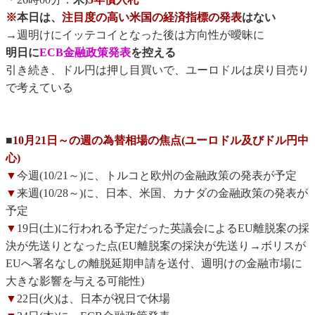
※
本日は、
注目度の高い米国の経済指標の発表
はない
→週明けにイッテコイとなった後は方向性が曖昧に
明日に
ECB金融政策発表
を控える
引き続き、ドル円は押し目買いで、ユーロドルは戻り目売り
で考えている
■
10月21日～の週の為替相場の焦点(ユーロドル及びドル円中
心)
▼
今週(10/21～)に、トルコと欧州の金融政策の発表が予定
▼
来週(10/28～)に、日本、米国、カナダの金融政策の発表が
予定
▼
19日(土)に行われる予定だった英議会によるEU離脱案の採
決が先送りとなった点(EU離脱案の採決が先送り→ボリスが
EUへ署名なしの離脱延期申請を送付、週明けの金融市場に
大きな影響を与える可能性)
▼
22日(火)は、日本が祝日で休場