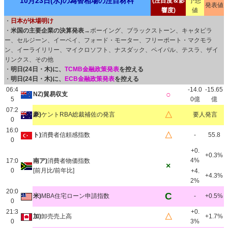
10月23日(水)の為替相場の注目材料
(注目度＆影
予想
発表値
響度)
値
・
日本が休場明け
・
米国の主要企業の決算発表
→ボーイング、ブラックストーン、キャタピラ
ー、セルジーン、イーベイ、フォード・モーター、フリーポート・マクモラ
ン、イーライリリー、マイクロソフト、ナスダック、ペイパル、テスラ、ザイ
リンクス、その他
・
明日(24日・木)に、
TCMB金融政策発表
を控える
・
明日(24日・木)に、
ECB金融政策発表
を控える
06:4
-14.0
-15.65
○
NZ)貿易収支
5
0億
億
07:2
△
豪)
ケントRBA総裁補佐の発言
要人発言
0
16:0
△
ト)
消費者信頼感指数
-
55.8
0
+0.
+0.3%
4%
17:0
南ア)
消費者物価指数
×
0
[前月比/前年比]
+4.
+4.3%
2%
20:0
C
米)
MBA住宅ローン申請指数
-
+0.5%
0
21:3
+0.
△
加)
卸売売上高
+1.7%
0
3%