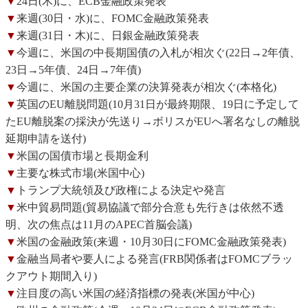
▼
24日(木)に、ECB金融政策発表
▼
来週(30日・水)に、FOMC金融政策発表
▼
来週(31日・木)に、日銀金融政策発表
▼
今週に、米国の中長期国債の入札が相次ぐ(22日→2年債、
23日→5年債、24日→7年債)
▼
今週に、米国の主要企業の決算発表が相次ぐ(本格化)
▼
英国のEU離脱問題(10月31日が最終期限、19日に予定して
たEU離脱案の採決が先送り→ボリスがEUへ署名なしの離脱
延期申請を送付)
▼
米国の国債市場と長期金利
▼
主要な株式市場(米国中心)
▼
トランプ大統領及び政権による決定や発言
▼
米中貿易問題(貿易協議で部分合意も先行きは依然不透
明、次の焦点は11月のAPEC首脳会議)
▼
米国の金融政策(来週・10月30日にFOMC金融政策発表)
▼
金融当局者や要人による発言(FRB関係者はFOMCブラッ
クアウト期間入り)
▼
注目度の高い米国の経済指標の発表(米国が中心)