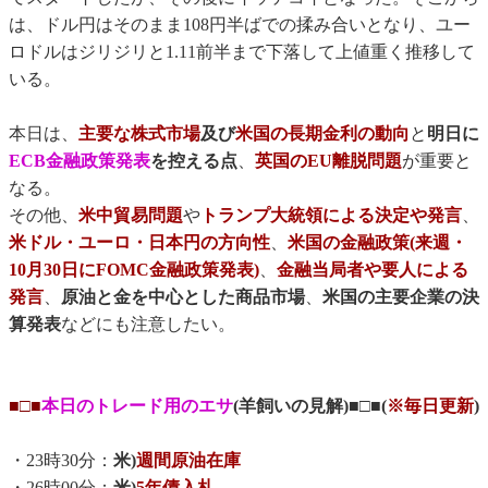
は、ドル円はそのまま108円半ばでの揉み合いとなり、ユー
ロドルはジリジリと1.11前半まで下落して上値重く推移して
いる。
本日は、
主要な株式市場
及び
米国の長期金利の動向
と
明日に
ECB金融政策発表
を控える点
、
英国のEU離脱問題
が重要と
なる。
その他、
米中貿易問題
や
トランプ大統領による決定や発言
、
米ドル・ユーロ・日本円の方向性
、
米国の金融政策(来週・
10月30日にFOMC金融政策発表)
、
金融当局者や要人による
発言
、
原油と金を中心とした商品市場
、
米国の主要企業の決
算発表
などにも注意したい。
■□■
本日のトレード用のエサ
(羊飼いの見解)■□■(
※毎日更新
)
・23時30分：
米)
週間原油在庫
・26時00分：
米)
5年債入札