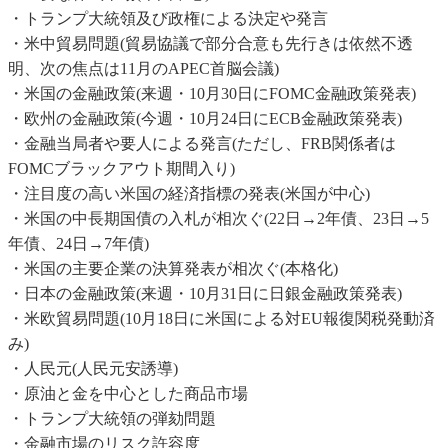
・トランプ大統領及び政権による決定や発言
・米中貿易問題(貿易協議で部分合意も先行きは依然不透
明、次の焦点は11月のAPEC首脳会議)
・米国の金融政策(来週・10月30日にFOMC金融政策発表)
・欧州の金融政策(今週・10月24日にECB金融政策発表)
・金融当局者や要人による発言(ただし、FRB関係者は
FOMCブラックアウト期間入り)
・注目度の高い米国の経済指標の発表(米国が中心)
・米国の中長期国債の入札が相次ぐ(22日→2年債、23日→5
年債、24日→7年債)
・米国の主要企業の決算発表が相次ぐ(本格化)
・日本の金融政策(来週・10月31日に日銀金融政策発表)
・米欧貿易問題(10月18日に米国による対EU報復関税発動済
み)
・人民元(人民元安誘導)
・原油と金を中心とした商品市場
・トランプ大統領の弾劾問題
・金融市場のリスク許容度