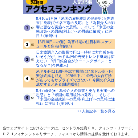
8月10日(月)■『米国の雇用統計の発表明け(先週
末に発表)での各市場の反応』と『為替介入の影
響と更なる実施への思惑』、そして『米国の金
融政策への思惑(利上げへの思惑に敏感)』に注
目！(羊飼い)
【8月10日～の週】為替相場の注目材料スケジ
ュールと焦点(羊飼い)
日米協調介入の影響で円は一時的に方向感を失
いそうだが、米ドル/円の円安トレンド継続は変
えない！9月日銀会合がターニングポイントと
なるか？(今井雅人)
米ドル/円は150円を試す展開に!? 米ドル高・円
安は終焉を迎え、2026年中に140円の大台打診
があってもサプライズではない！ 今回の介入は
成功するとみる(陳満咲杜)
8月7日(金)■『為替介入の影響と更なる実施への
思惑』と『米国の雇用統計の発表』、そして
『米国の金融政策への思惑(利上げへの思惑に注
視)』に注目！(羊飼い)
>>人気記事一覧を見る
当ウェブサイトにおけるデータは、セントラル短資ＦＸ、クォンツ・リサーチ、
ＤＺＨフィナンシャルリサーチ、フィスコから情報の提供を受けております。