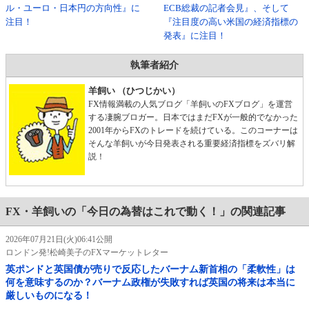
ル・ユーロ・日本円の方向性』に
ECB総裁の記者会見』、そして
注目！
『注目度の高い米国の経済指標の
発表』に注目！
執筆者紹介
羊飼い （ひつじかい）
FX情報満載の人気ブログ「羊飼いのFXブログ」を運営
する凄腕ブロガー。日本ではまだFXが一般的でなかった
2001年からFXのトレードを続けている。このコーナーは
そんな羊飼いが今日発表される重要経済指標をズバリ解
説！
FX・羊飼いの「今日の為替はこれで動く！」の関連記事
2026年07月21日(火)06:41公開
ロンドン発!松崎美子のFXマーケットレター
英ポンドと英国債が売りで反応したバーナム新首相の「柔軟性」は
何を意味するのか？バーナム政権が失敗すれば英国の将来は本当に
厳しいものになる！