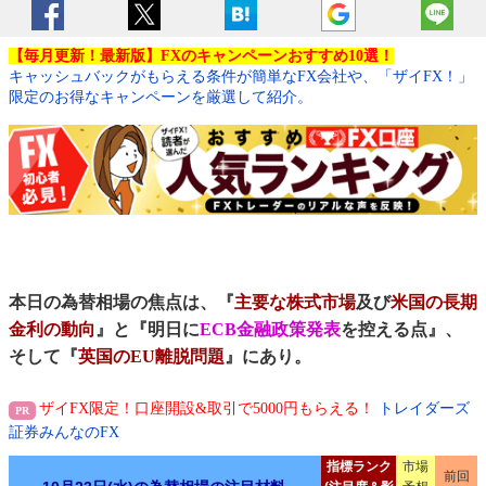
【毎月更新！最新版】FXのキャンペーンおすすめ10選！
キャッシュバックがもらえる条件が簡単なFX会社や、「ザイFX！」
限定のお得なキャンペーンを厳選して紹介。
本日の為替相場の焦点は、『
主要な株式市場
及び
米国の長期
金利の動向
』と『明日に
ECB金融政策発表
を控える点』、
そして『
英国のEU離脱問題
』にあり。
ザイFX限定！口座開設&取引で5000円もらえる！
トレイダーズ
証券みんなのFX
指標ランク
市場
前回