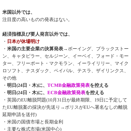
米国以外では、
注目度の高いものの発表はない。
経済指標及び要人発言以外では、
・
日本が休場明け
・
米国の主要企業の決算発表
→ボーイング、ブラックストー
ン、キャタピラー、セルジーン、イーベイ、フォード・モー
ター、フリーポート・マクモラン、イーライリリー、マイク
ロソフト、ナスダック、ペイパル、テスラ、ザイリンクス、
その他
・
明日(24日・木)に、
TCMB金融政策発表
を控える
・
明日(24日・木)に、
ECB金融政策発表
を控える
・英国のEU離脱問題(10月31日が最終期限、19日に予定して
たEU離脱案の採決が先送り→ボリスがEUへ署名なしの離脱
延期申請を送付)
・米国の国債市場と長期金利
・主要な株式市場(米国中心)