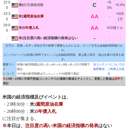
22:0
+0.
C
米)
住宅価格指数
+0.4%
0
3%
23:3
+928.
AA
米)
週間原油在庫
-
0
1万
26:0
AA
米)
5年債入札
410億ドル
0
-
-
米)注目度の高い経済指標の発表はない
-
-
文字が、普通→太字→赤色太字の順番で重要なものになる。ピンク太字は金融政策関連のも
の。
ピンクのバックは米国の材料でオレンジは金融政策関連、黄は要人発言、緑は企業の決算を表
す。
重要ラン
米国の経済指標はSS→S→AA→A→BB→B→Cの7段階で
当コンテンツについての
ク
表記
免罪事項・ご利用上注意
について
その他の経済指標は◎→○→△→×の4段階で表記
点
※
15時～20時に市場予想値(コンセンサス)の最新の数値をチェックし、更新した数値は
赤字
で
表記
米国の経済指標及びイベントは、
・23時30分：
米)
週間原油在庫
・26時00分：
米)
5年債入札
に注目が集まる。
※
本日は、
注目度の高い米国の経済指標の発表
はない