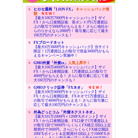
ヒロセ通商「LION FX」
キャッシュバック増
額
ＮＥＷ！
【最大100万7000円キャッシュバック】ザイ
FX！から口座開設後、英ポンド/円1万通貨以
上の取引で5000円がもらえる！ さらに他社か
らのりかえなら2000円！ 取引量に応じて最大
100万円のチャンスも！
FXブロードネット
【最大6万3000円キャッシュバック】当サイト
限定！1万通貨以上の取引で現金3000円がもら
えるキャンペーン実施中！
GMO外貨「外貨ex」
人気上昇中！
【最大100万4000円キャッシュバック】ザイ
FX！から口座開設後、1万通貨以上の取引で
4000円がもらえる！ さらに取引量に応じて最
大100万円のチャンスも！
GMOクリック証券「FXネオ」
ＮＥＷ！
【最大100万4000円キャッシュバック】ザイ
FX！から口座開設後、FXネオで1万通貨以上
の取引で4000円がもらえる！ さらに取引量に
応じて最大100万円のチャンスも！
外為どっとコム「外貨ネクストネオ」
【最大101万2000円＋1200FXポイント】ザイ
FX！から口座開設後、FX口座で1万通貨以上
の取引1回で5000円+らくらくFX積立1回以上定
期買付で3000円。さらにらくらくFX積立開設
200FXポイント＆定期買付1回以上で1000FXポ
イント。さらに取引量に応じて最大100万円に