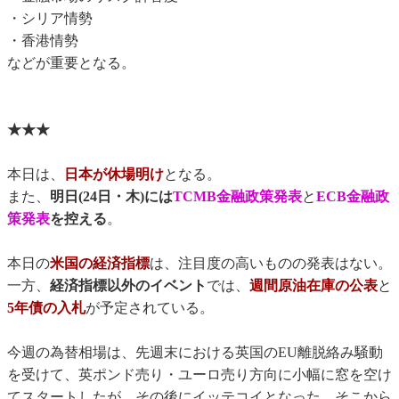
・シリア情勢
・香港情勢
などが重要となる。
★★★
本日は、
日本が休場明け
となる。
また、
明日(24日・木)には
TCMB金融政策発表
と
ECB金融政
策発表
を控える
。
本日の
米国の経済指標
は、注目度の高いものの発表はない。
一方、
経済指標以外のイベント
では、
週間原油在庫の公表
と
5年債の入札
が予定されている。
今週の為替相場は、先週末における英国のEU離脱絡み騒動
を受けて、英ポンド売り・ユーロ売り方向に小幅に窓を空け
てスタートしたが、その後にイッテコイとなった。そこから