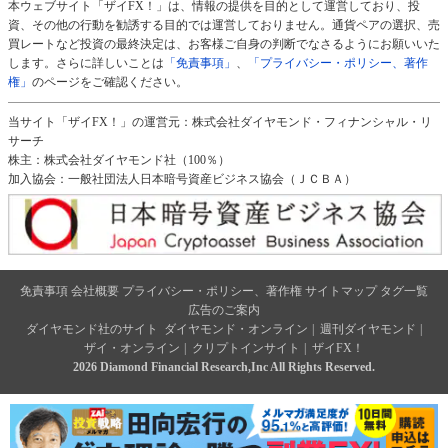
本ウェブサイト「ザイFX！」は、情報の提供を目的として運営しており、投
資、その他の行動を勧誘する目的では運営しておりません。通貨ペアの選択、売
買レートなど投資の最終決定は、お客様ご自身の判断でなさるようにお願いいた
します。さらに詳しいことは
「免責事項」
、
「プライバシー・ポリシー、著作
権」
のページをご確認ください。
当サイト「ザイFX！」の運営元：株式会社ダイヤモンド・フィナンシャル・リ
サーチ
株主：株式会社ダイヤモンド社（100％）
加入協会：一般社団法人日本暗号資産ビジネス協会（ＪＣＢＡ）
免責事項
会社概要
プライバシー・ポリシー、著作権
サイトマップ
タグ一覧
広告のご案内
ダイヤモンド社のサイト
ダイヤモンド・オンライン
|
週刊ダイヤモンド
|
ザイ・オンライン
|
クリプトインサイト
|
ザイFX！
2026 Diamond Financial Research,Inc All Rights Reserved.