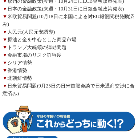
▼
欧州の金融政策(今週・10月24日にECB金融政策発表)
▼
日本の金融政策(来週・10月31日に日銀金融政策発表)
▼
米欧貿易問題(10月18日に米国による対EU報復関税発動済
み)
▼
人民元(人民元安誘導)
▼
原油と金を中心とした商品市場
▼
トランプ大統領の弾劾問題
▼
金融市場のリスク許容度
▼
シリア情勢
▼
香港情勢
▼
北朝鮮情勢
▼
日米貿易問題(9月25日の日米首脳会談で日米通商交渉に合
意済み)