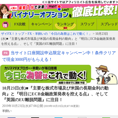
FX比較
キャンペーン
ランキング
スワップ
スプレッド
ザイFX！トップ
>
FX・羊飼いの「今日の為替はこれで動く！」
> 10月23日
(水)■『主要な株式市場及び米国の長期金利の動向』と『明日にECB金融政策発表
を控える点』、そして『英国のEU離脱問題』に注目！
当サイト口座開設申込限定キャンペーン中！条件クリア
で現金3000円がもらえる！
10月23日(水)■『主要な株式市場及び米国の長期金利の動
向』と『明日にECB金融政策発表を控える点』、そして
『英国のEU離脱問題』に注目！
2019年10月23日(水)07:06公開
[2019年10月23日(水)07:06更新]
羊飼い