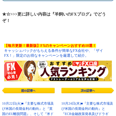
★☆>>>更に詳しい内容は『羊飼いのFXブログ』でどう
ぞ！
【毎月更新！最新版】FXのキャンペーンおすすめ10選！
キャッシュバックがもらえる条件が簡単なFX会社や、「ザイ
FX！」限定のお得なキャンペーンを厳選して紹介。
10月22日(火)■『主要な株式市場及
10月24日(木)■『主要な株式市場及
び米国の長期金利の動向』と『英
び米国の長期金利の動向』と
国のEU離脱問題』、そして『米ド
『ECB金融政策発表及びドラギ