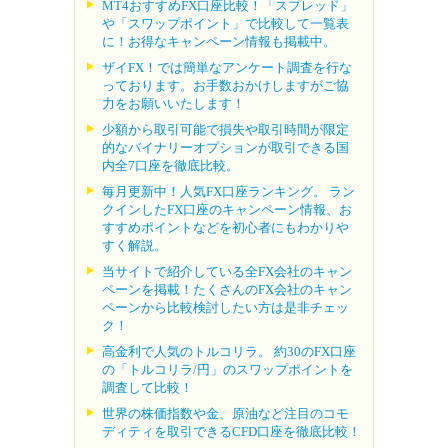
MT4おすすめFX口座比較！「スプレッド」
や「スワップポイント」で比較して一覧表
に！お得なキャンペーン情報も掲載中。
ザイFX！では簡単なアンケート調査を行な
っております。お手数おかけしますがご協
力をお願いいたします！
少額から取引可能で損失や取引時間が限定
的なバイナリーオプションが取引できる国
内全7口座を徹底比較。
毎月更新中！人気FX口座ランキング。 ラン
クインしたFX口座のキャンペーン情報、お
すすめポイントなどを初心者にもわかりや
すく解説。
当サイトで紹介している全FX会社のキャン
ペーンを掲載！たくさんのFX会社のキャン
ペーンから比較検討したい方は是非チェッ
ク！
高金利で人気のトルコリラ。 約30のFX口座
の「トルコリラ/円」のスワップポイントを
調査して比較！
世界の株価指数や金、原油など注目のコモ
ディティを取引できるCFD口座を徹底比較！