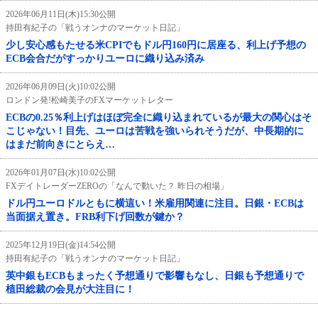
2026年06月11日(木)15:30公開
持田有紀子の「戦うオンナのマーケット日記」
少し安心感もたせる米CPIでもドル円160円に居座る、利上げ予想の
ECB会合だがすっかりユーロに織り込み済み
2026年06月09日(火)10:02公開
ロンドン発!松崎美子のFXマーケットレター
ECBの0.25％利上げはほぼ完全に織り込まれているが最大の関心はそ
こじゃない！目先、ユーロは苦戦を強いられそうだが、中長期的に
はまだ前向きにとらえ…
2026年01月07日(水)10:02公開
FXデイトレーダーZEROの「なんで動いた？ 昨日の相場」
ドル円ユーロドルともに横這い！米雇用関連に注目。日銀・ECBは
当面据え置き。FRB利下げ回数が鍵か？
2025年12月19日(金)14:54公開
持田有紀子の「戦うオンナのマーケット日記」
英中銀もECBもまったく予想通りで影響もなし、日銀も予想通りで
植田総裁の会見が大注目に！