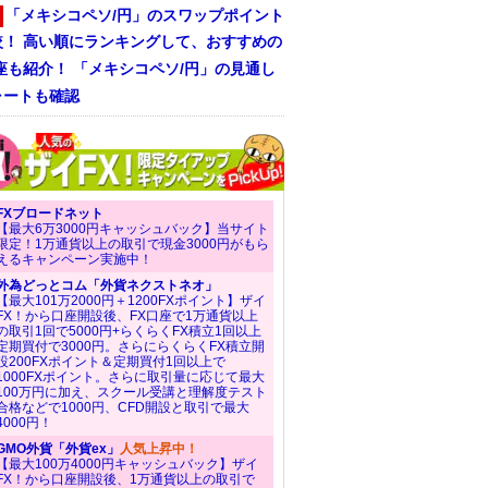
「メキシコペソ/円」のスワップポイント
較！ 高い順にランキングして、おすすめの
座も紹介！ 「メキシコペソ/円」の見通し
ャートも確認
FXブロードネット
【最大6万3000円キャッシュバック】当サイト
限定！1万通貨以上の取引で現金3000円がもら
えるキャンペーン実施中！
外為どっとコム「外貨ネクストネオ」
【最大101万2000円＋1200FXポイント】ザイ
FX！から口座開設後、FX口座で1万通貨以上
の取引1回で5000円+らくらくFX積立1回以上
定期買付で3000円。さらにらくらくFX積立開
設200FXポイント＆定期買付1回以上で
1000FXポイント。さらに取引量に応じて最大
100万円に加え、スクール受講と理解度テスト
合格などで1000円、CFD開設と取引で最大
4000円！
GMO外貨「外貨ex」
人気上昇中！
【最大100万4000円キャッシュバック】ザイ
FX！から口座開設後、1万通貨以上の取引で