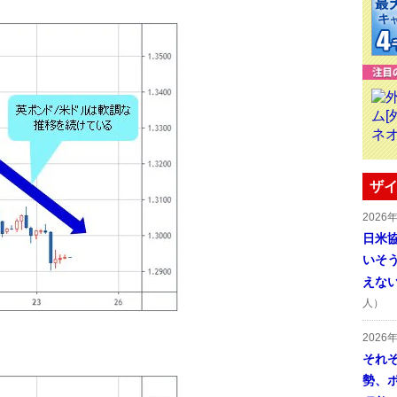
ザイ
2026
日米
いそ
えな
人）
2026
それ
勢、