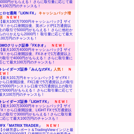
4000円がもらえる！ さらに取引量に応じて最
大100万円のチャンスも！
ヒロセ通商「LION FX」
キャッシュバック増
額
ＮＥＷ！
【最大100万7000円キャッシュバック】ザイ
FX！から口座開設後、英ポンド/円1万通貨以
上の取引で5000円がもらえる！ さらに他社か
らのりかえなら2000円！ 取引量に応じて最大
100万円のチャンスも！
GMOクリック証券「FXネオ」
ＮＥＷ！
【最大100万4000円キャッシュバック】ザイ
FX！から口座開設後、FXネオで1万通貨以上
の取引で4000円がもらえる！ さらに取引量に
応じて最大100万円のチャンスも！
トレイダーズ証券「みんなのFX」
人気！
Ｎ
ＥＷ！
【最大101万円キャッシュバック】ザイFX！
から口座開設後、FX口座で5万通貨以上の取引
で5000円+シストレ口座で5万通貨以上の取引
で5000円がもらえる！ さらに取引量に応じて
最大100万円のチャンスも！
トレイダーズ証券「LIGHT FX」
ＮＥＷ！
【最大100万3000円キャッシュバック】ザイ
FX！から口座開設後、LIGHT FXで5万通貨以
上の取引で3000円がもらえる！さらに取引量
に応じて最大100万円のチャンスも！
JFX「MATRIX TRADER」
ＮＥＷ！
【小林芳彦レポート＆TradingViewインジと最