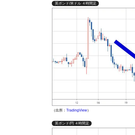
英ポンド/米ドル ４時間足
（出所：
TradingView
）
英ポンド/円 ４時間足