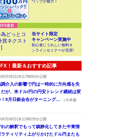
ワップが魅力！
当サイト限定
キャンペーン実施中
初心者にうれしい無料オ
ンラインセミナーが充実!
FX！最新＆おすすめ記事
年08月06日(木)17時00分公開
協調介入の影響で円は一時的に方向感を失
うだが、米ドル/円の円安トレンド継続は変
い！9月日銀会合がターニング…
（今井雅
年08月06日(木)15時29分公開
ぞれの解釈でもって鎮静化してきた中東情
ボラティリティ上がりかけたドル円またも