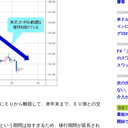
膠着
2026
米ドル
インに
グ15
2026
FX「
のス
スワ
2026
次の
ない。
介入
でにＥＵから離脱して、来年末まで、ＥＵ側との交
注目！
最短
開始
という期間は短すぎるため、移行期間が延長され