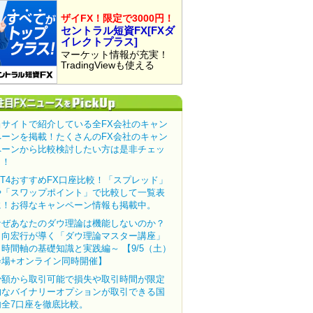
ザイFX！限定で3000円！
セントラル短資FX[FXダ
イレクトプラス]
マーケット情報が充実！
TradingViewも使える
当サイトで紹介している全FX会社のキャン
ペーンを掲載！たくさんのFX会社のキャン
ペーンから比較検討したい方は是非チェッ
ク！
MT4おすすめFX口座比較！「スプレッド」
や「スワップポイント」で比較して一覧表
に！お得なキャンペーン情報も掲載中。
なぜあなたのダウ理論は機能しないのか？
田向宏行が導く「ダウ理論マスター講座」
～時間軸の基礎知識と実践編～ 【9/5（土）
会場+オンライン同時開催】
少額から取引可能で損失や取引時間が限定
的なバイナリーオプションが取引できる国
内全7口座を徹底比較。