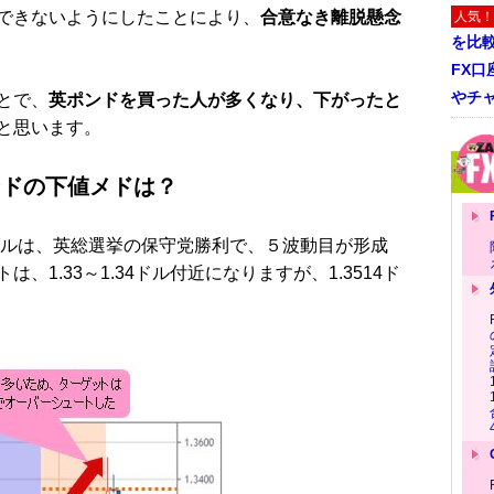
できないようにしたことにより、
合意なき離脱懸念
人気！
を比
FX口
やチ
とで、
英ポンドを買った人が多くなり、下がったと
と思います。
ンドの下値メドは？
ルは、英総選挙の保守党勝利で、５波動目が形成
1.33～1.34ドル付近になりますが、1.3514ド