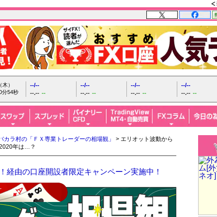
日（木）
--/--
--/--
--/--
--/--
0分55秒
--.--
--
--.--
--
--.--
--
--.--
--
バカラ村の「ＦＸ専業トレーダーの相場観」
> エリオット波動から
020年は…？
FX！経由の口座開設者限定キャンペーン実施中！