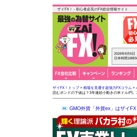
ザイFX！ - 初心者必見のFX総合情報サイト
2026年8月6
日本時間16時5
ザイFX！トップ
>
相場を見通す超強力FXコラム
>
読むポンドの下値は？3年連続小動きの米ドル/円。2
GMO外貨「外貨ex」はザイ