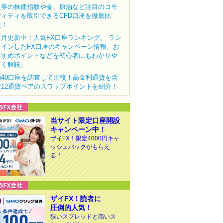
世界の株価指数や金、原油など注目のコモ
ディティを取引できるCFD口座を徹底比
較！
毎月更新中！人気FX口座ランキング。 ラン
クインしたFX口座のキャンペーン情報、お
すすめポイントなどを初心者にもわかりや
すく解説。
約40口座を調査して比較！高金利通貨を含
む12通貨ペアのスワップポイントを紹介！
当サイト限定口座開設
キャンペーン中！
ザイFX！限定4000円キャ
ッシュバックがもらえ
る！
ザイFX！読者に
圧倒的人気！
狭いスプレッドと高いス