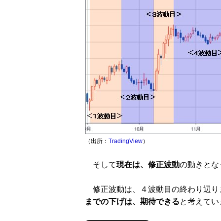
（出所：
TradingView
）
そして
現在は、修正波動
の動きとな
修正波動は、４波動目の終わり辺り
までの下げは、期待できる
と考えてい