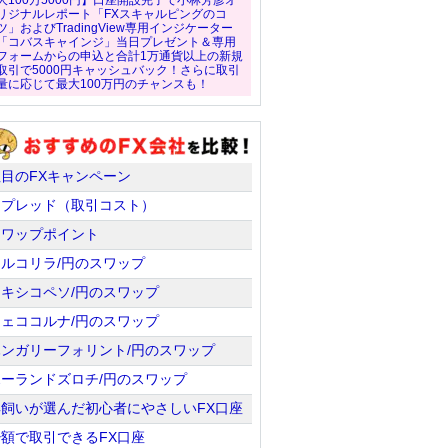
大100万5000円】口座開設完了で小林芳彦オ
リジナルレポート「FXスキャルピングのコ
ツ」およびTradingView専用インジケーター
「コバスキャインジ」当日プレゼント＆専用
フォームからの申込と合計1万通貨以上の新規
取引で5000円キャッシュバック！さらに取引
量に応じて最大100万円のチャンスも！
注目のFXキャンペーン
スプレッド（取引コスト）
スワップポイント
トルコリラ/円のスワップ
メキシコペソ/円のスワップ
チェココルナ/円のスワップ
ハンガリーフォリント/円のスワップ
ポーランドズロチ/円のスワップ
羊飼いが選んだ初心者にやさしいFX口座
少額で取引できるFX口座