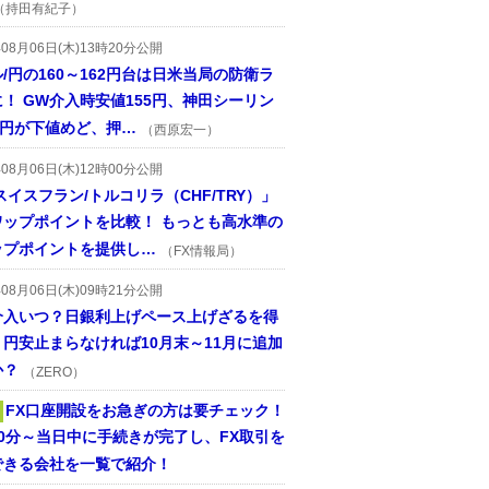
（持田有紀子）
年08月06日(木)13時20分公開
/円の160～162円台は日米当局の防衛ラ
！ GW介入時安値155円、神田シーリン
2円が下値めど、押…
（西原宏一）
年08月06日(木)12時00分公開
スイスフラン/トルコリラ（CHF/TRY）」
ワップポイントを比較！ もっとも高水準の
ップポイントを提供し…
（FX情報局）
年08月06日(木)09時21分公開
介入いつ？日銀利上げペース上げざるを得
円安止まらなければ10月末～11月に追加
か？
（ZERO）
FX口座開設をお急ぎの方は要チェック！
30分～当日中に手続きが完了し、FX取引を
できる会社を一覧で紹介！