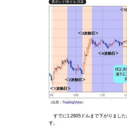
英ポンド/米ドル 日足
（出所：
TradingView
）
すでに1.2905ドルまで下がりまし
す。