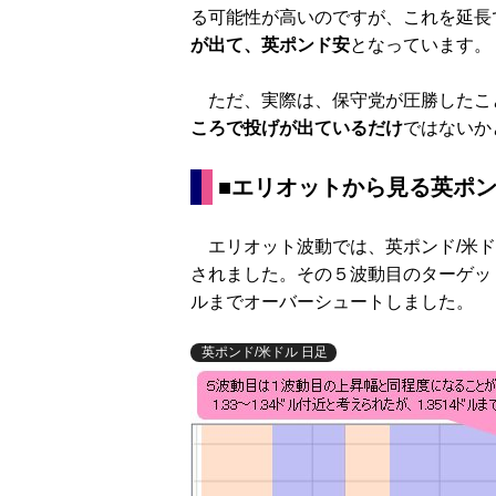
る可能性が高いのですが、これを延長
が出て、英ポンド安
となっています。
ただ、実際は、保守党が圧勝したこ
ころで投げが出ているだけ
ではないか
■エリオットから見る英ポ
エリオット波動では、英ポンド/米ド
されました。その５波動目のターゲットは、
ルまでオーバーシュートしました。
英ポンド/米ドル 日足