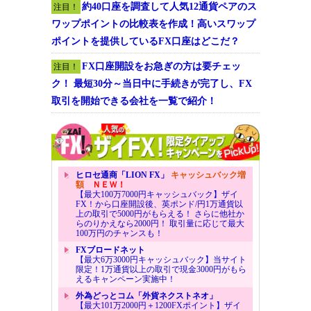
約40口座を調査して人気12通貨ペアのス
注目！
ワップポイントの比較表を作成！高いスワップ
ポイントを提供しているFX口座はどこだ？
FX口座開設をお急ぎの方は要チェッ
注目！
ク！ 最短30分～当日中に手続きが完了し、FX
取引を開始できる会社を一覧で紹介！
ヒロセ通商「LION FX」
キャッシュバック増
額
ＮＥＷ！
【最大100万7000円キャッシュバック】ザイ
FX！から口座開設後、英ポンド/円1万通貨以
上の取引で5000円がもらえる！ さらに他社か
らのりかえなら2000円！ 取引量に応じて最大
100万円のチャンスも！
FXブロードネット
【最大6万3000円キャッシュバック】当サイト
限定！1万通貨以上の取引で現金3000円がもら
えるキャンペーン実施中！
外為どっとコム「外貨ネクストネオ」
【最大101万2000円＋1200FXポイント】ザイ