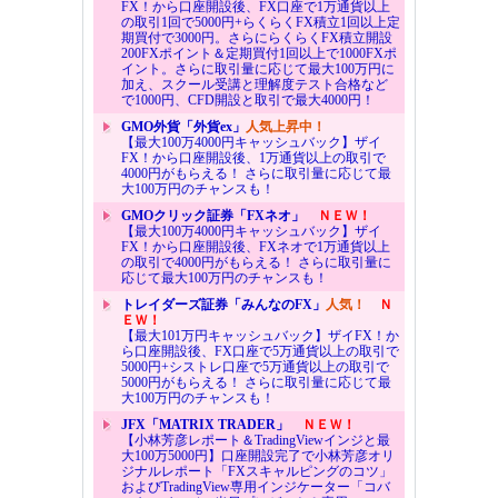
FX！から口座開設後、FX口座で1万通貨以上
の取引1回で5000円+らくらくFX積立1回以上定
期買付で3000円。さらにらくらくFX積立開設
200FXポイント＆定期買付1回以上で1000FXポ
イント。さらに取引量に応じて最大100万円に
加え、スクール受講と理解度テスト合格など
で1000円、CFD開設と取引で最大4000円！
GMO外貨「外貨ex」
人気上昇中！
【最大100万4000円キャッシュバック】ザイ
FX！から口座開設後、1万通貨以上の取引で
4000円がもらえる！ さらに取引量に応じて最
大100万円のチャンスも！
GMOクリック証券「FXネオ」
ＮＥＷ！
【最大100万4000円キャッシュバック】ザイ
FX！から口座開設後、FXネオで1万通貨以上
の取引で4000円がもらえる！ さらに取引量に
応じて最大100万円のチャンスも！
トレイダーズ証券「みんなのFX」
人気！
Ｎ
ＥＷ！
【最大101万円キャッシュバック】ザイFX！か
ら口座開設後、FX口座で5万通貨以上の取引で
5000円+シストレ口座で5万通貨以上の取引で
5000円がもらえる！ さらに取引量に応じて最
大100万円のチャンスも！
JFX「MATRIX TRADER」
ＮＥＷ！
【小林芳彦レポート＆TradingViewインジと最
大100万5000円】口座開設完了で小林芳彦オリ
ジナルレポート「FXスキャルピングのコツ」
およびTradingView専用インジケーター「コバ