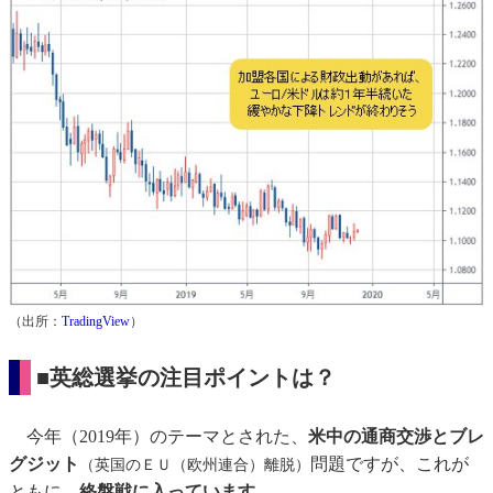
（出所：
TradingView
）
■英総選挙の注目ポイントは？
今年（2019年）のテーマとされた、
米中の通商交渉とブレ
グジット
問題ですが、これが
（英国のＥＵ（欧州連合）離脱）
ともに、
終盤戦に入っています
。