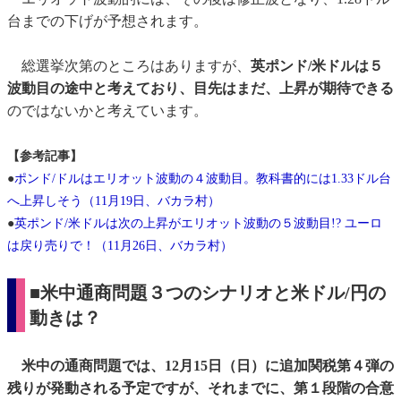
台までの下げが予想されます。
総選挙次第のところはありますが、
英ポンド/米ドルは５
波動目の途中と考えており、目先はまだ、上昇が期待できる
のではないかと考えています。
【参考記事】
●
ポンド/ドルはエリオット波動の４波動目。教科書的には1.33ドル台
へ上昇しそう（11月19日、バカラ村）
●
英ポンド/米ドルは次の上昇がエリオット波動の５波動目!? ユーロ
は戻り売りで！（11月26日、バカラ村）
■米中通商問題３つのシナリオと米ドル/円の
動きは？
米中の通商問題では、12月15日（日）に追加関税第４弾の
残りが発動される予定ですが、それまでに、第１段階の合意