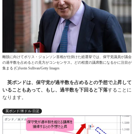
離脱に向けてボリス・ジョンソン首相が仕掛けた総選挙では、保守党議員が議会
の過半数を占めるとの見方がコンセンサス。どの程度の議席数になるかに注目が
集まる (C)Justin Sullivan/Getty Images
英ポンドは、保守党が過半数を占めるとの予想で上昇して
いることもあって、もし、過半数を下回ると下落
することに
なります。
英ポンド/米ドル 日足