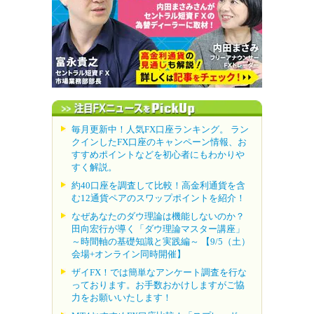
毎月更新中！人気FX口座ランキング。 ラン
クインしたFX口座のキャンペーン情報、お
すすめポイントなどを初心者にもわかりや
すく解説。
約40口座を調査して比較！高金利通貨を含
む12通貨ペアのスワップポイントを紹介！
なぜあなたのダウ理論は機能しないのか？
田向宏行が導く「ダウ理論マスター講座」
～時間軸の基礎知識と実践編～ 【9/5（土）
会場+オンライン同時開催】
ザイFX！では簡単なアンケート調査を行な
っております。お手数おかけしますがご協
力をお願いいたします！