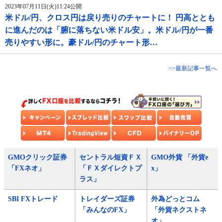
2023年07月11日(火)11:24公開
米ドル/円、クロス円は戻り売りのチャートに！ 円高ととも
に進んだのは「腑に落ちない米ドル安」。米ドル/円が一番
売りやすい形に。豪ドル/円のチャート形…
>>最新記事一覧へ
GMOクリック証券
セントラル短資ＦＸ
GMO外貨 「外貨e
「FXネオ」
「ＦＸダイレクトプ
x」
ラス」
SBI FXトレード
トレイダーズ証券
外為どっとコム
「みんなのFX」
「外貨ネクストネ
オ」