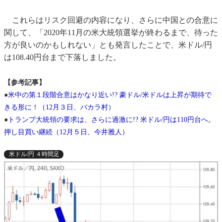
これらはリスク回避の内容になり、さらに中国との合意に
関して、「2020年11月の米大統領選挙が終わるまで、待った
方が良いのかもしれない」とも発言したことで、米ドル/円
は108.40円台まで下落しました。
【参考記事】
●
米中の第１段階合意はかなり近い!? 豪ドル/米ドルは上昇が期待で
きる形に！（12月３日、バカラ村）
●
トランプ大統領の要求は、さらに過激に!? 米ドル/円は110円台へ。
押し目買い継続（12月５日、今井雅人）
米ドル/円 ４時間足