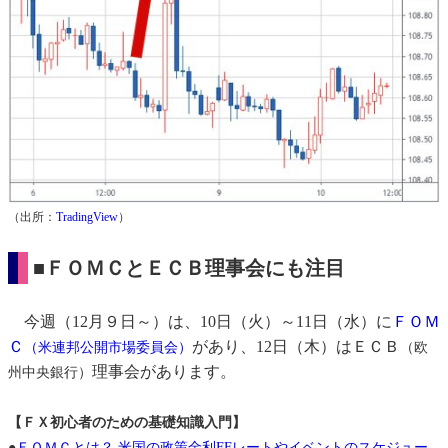
（出所：
TradingView
）
■ＦＯＭＣとＥＣＢ理事会にも注目
今週（12月９日～）は、10日（火）～11日（水）に
ＦＯＭ
Ｃ
があり、12日（木）はＥＣＢ
（米連邦公開市場委員会）
（欧
理事会があります。
州中央銀行）
【ＦＸ初心者のための基礎知識入門】
●
ＦＯＭＣとは？ 米国の政策金利FFレートやイベントのスケジュー