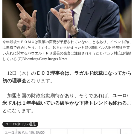
今年最後のＦＯＭＣは政策の変更が予想されていないこともあり、イベント的に
は無風で通過しそう。しかし、10月から始まった月額600億ドルの財務省証券買
い入れに関するパウエルＦＲＢ議長の発言は注目されそうだとバカラ村氏は指摘
している (C)Bloomberg/Getty Images News
12日（木）の
ＥＣＢ理事会は、ラガルド総裁になってから
初の理事会
となります。
加盟各国の財政出動期待があり、そうであれば、
ユーロ/
米ドルは１年半続いている緩やかな下降トレンドも終わる
こ
とになります。
ユーロ/米ドル 週足