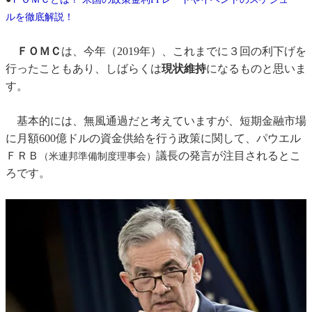
ルを徹底解説！
ＦＯＭＣ
は、今年（2019年）、これまでに３回の利下げを
行ったこともあり、しばらくは
現状維持
になるものと思いま
す。
基本的には、無風通過だと考えていますが、短期金融市場
に月額600億ドルの資金供給を行う政策に関して、パウエル
ＦＲＢ
議長の発言が注目されるとこ
（米連邦準備制度理事会）
ろです。