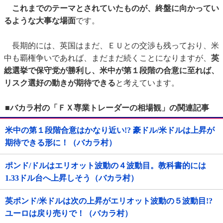
これまでのテーマとされていたものが、終盤に向かってい
るような大事な場面
です。
長期的には、英国はまだ、ＥＵとの交渉も残っており、米
中も覇権争いであれば、まだまだ続くことになりますが、
英
総選挙で保守党が勝利し、米中が第１段階の合意に至れば、
リスク選好の動きが期待できる
と考えています。
■バカラ村の「ＦＸ専業トレーダーの相場観」の関連記事
米中の第１段階合意はかなり近い!? 豪ドル/米ドルは上昇が
期待できる形に！（バカラ村）
ポンド/ドルはエリオット波動の４波動目。教科書的には
1.33ドル台へ上昇しそう（バカラ村）
英ポンド/米ドルは次の上昇がエリオット波動の５波動目!?
ユーロは戻り売りで！（バカラ村）