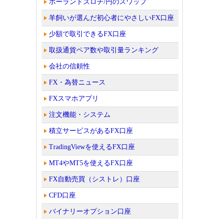
ポーランドズロチ/円のスワップ
羊飼いが選んだ初心者にやさしいFX口座
少額で取引できるFX口座
取扱通貨ペア数や取引量ランキング
会社の信頼性
FX・為替ニュース
FXスマホアプリ
注文機能・システム
積立サービスがあるFX口座
TradingViewを使えるFX口座
MT4やMT5を使えるFX口座
FX自動売買（シストレ）口座
CFD口座
バイナリーオプション口座