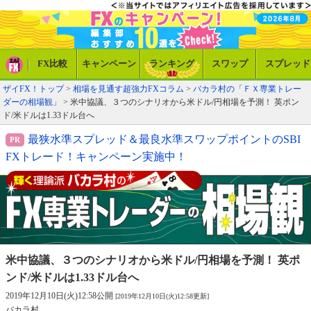
FX比較
キャンペーン
ランキング
スワップ
スプレッド
ザイFX！トップ
>
相場を見通す超強力FXコラム
>
バカラ村の「ＦＸ専業トレー
ダーの相場観」
> 米中協議、３つのシナリオから米ドル/円相場を予測！ 英ポン
ド/米ドルは1.33ドル台へ
最狭水準スプレッド＆最良水準スワップポイントのSBI
FXトレード！キャンペーン実施中！
米中協議、３つのシナリオから米ドル/円
相場を予測！ 英ポ
ンド/米ドルは1.33ドル台へ
2019年12月10日(火)12:58公開
[2019年12月10日(火)12:58更新]
バカラ村