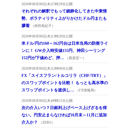
2026年08月06日(木)15時29分公開
それぞれの解釈でもって鎮静化してきた中東情
勢、ボラティリティ上がりかけたドル円またも
膠着
（持田有紀子）
2026年08月06日(木)13時20分公開
米ドル/円の160～162円台は日米当局の防衛ライ
ンに！ GW介入時安値155円、神田シーリング
152円が下値めど、押…
（西原宏一）
2026年08月06日(木)12時00分公開
FX「スイスフラン/トルコリラ（CHF/TRY）」
のスワップポイントを比較！ もっとも高水準の
スワップポイントを提供し…
（FX情報局）
2026年08月06日(木)09時21分公開
次の介入いつ？日銀利上げペース上げざるを得
ない。円安止まらなければ10月末～11月に追加
介入か？
（ZERO）