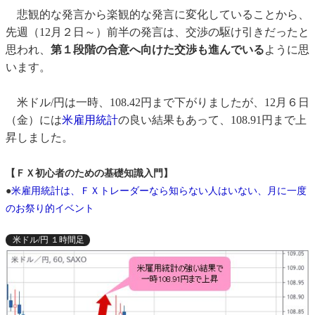
悲観的な発言から楽観的な発言に変化していることから、
先週（12月２日～）前半の発言は、交渉の駆け引きだったと
思われ、
第１段階の合意へ向けた交渉も進んでいる
ように思
います。
米ドル/円は一時、108.42円まで下がりましたが、12月６日
（金）には
米雇用統計
の良い結果もあって、108.91円まで上
昇しました。
【ＦＸ初心者のための基礎知識入門】
●
米雇用統計は、ＦＸトレーダーなら知らない人はいない、月に一度
のお祭り的イベント
米ドル/円 １時間足