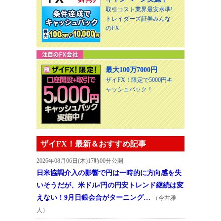
取引コスト業界最安水準!
トレイダーズ証券みんな
のFX
最大100万7000円
ザイFX！限定で5000円キ
ャッシュバック！
ザイFX！最新＆おすすめ記事
2026年08月06日(木)17時00分公開
日米協調介入の影響で円は一時的に方向感を失
いそうだが、米ドル/円の円安トレンド継続は変
えない！9月日銀会合がターニング…
（今井雅
人）