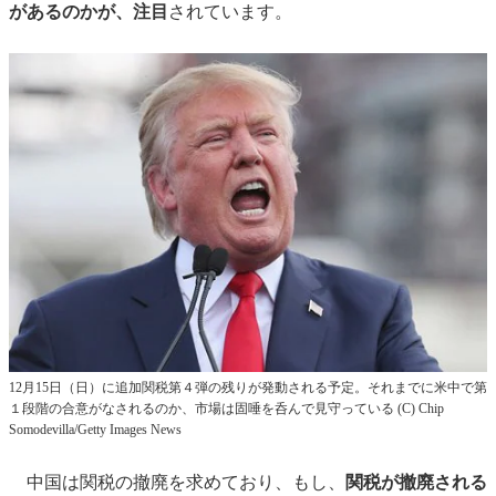
があるのかが、注目
されています。
12月15日（日）に追加関税第４弾の残りが発動される予定。それまでに米中で第
１段階の合意がなされるのか、市場は固唾を呑んで見守っている (C) Chip
Somodevilla/Getty Images News
中国は関税の撤廃を求めており、もし、
関税が撤廃される