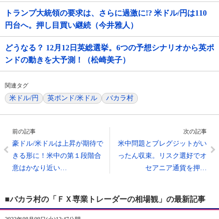
トランプ大統領の要求は、さらに過激に!? 米ドル/円は110
円台へ。押し目買い継続（今井雅人）
どうなる？ 12月12日英総選挙。6つの予想シナリオから英ポ
ンドの動きを大予測！（松崎美子）
関連タグ
米ドル/円
英ポンド/米ドル
バカラ村
前の記事
次の記事
豪ドル/米ドルは上昇が期待で
米中問題とブレグジットがい
きる形に！米中の第１段階合
ったん収束。リスク選好でオ
意はかなり近い…
セアニア通貨を押…
■バカラ村の「ＦＸ専業トレーダーの相場観」の最新記事