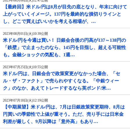
2023年08月08日(火)12:47公開
【最終回】米ドル/円は8月が目先の底となり、年末に向けて
上がっていくイメージ。137円を最終的な損切りラインと
し、どこで買えばいいかを考える相場が、…
2023年08月01日(火)10:39公開
米ドル/円を今週は買い！ 日銀会合後の円高が137～138円の
「鉄壁」で止まったのなら、145円を目指し、超える可能性
も。金融ショックの気配も、1週…
2023年07月25日(火)10:55公開
米ドル/円は、日銀会合で政策変更がなかった場合、「セ
ル・ザ・ファクト」で売られやすくなる。「中銀ウィー
ク」のなか、あえてトレードするなら英ポンド/米…
2023年07月18日(火)12:19公開
【中期展望】米ドル/円は、7月は日銀政策変更期待、8月は
円買いの季節性で上値が重そう。ただ、売り手には日米金
利差が厳しく、9月以降は「意外高」もあり…