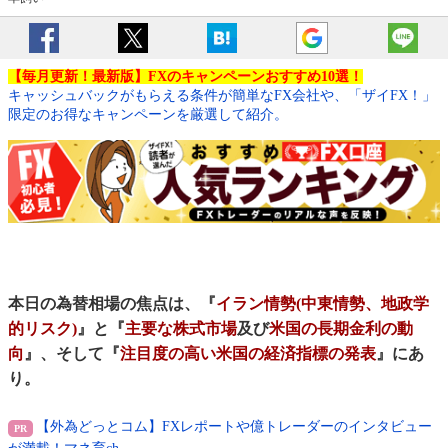
【毎月更新！最新版】FXのキャンペーンおすすめ10選！
キャッシュバックがもらえる条件が簡単なFX会社や、「ザイFX！」
限定のお得なキャンペーンを厳選して紹介。
本日の為替相場の焦点は、『
イラン情勢(中東情勢、地政学
的リスク)
』と『
主要な株式市場
及び
米国の長期金利の動
向
』、そして『
注目度の高い米国の経済指標の発表
』にあ
り。
【外為どっとコム】FXレポートや億トレーダーのインタビュー