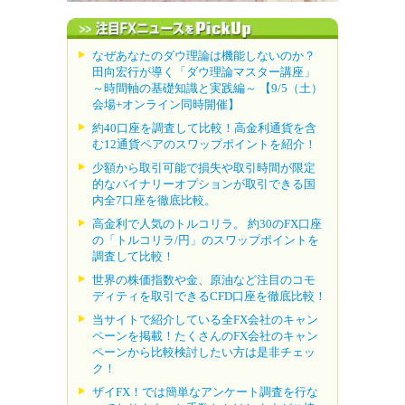
なぜあなたのダウ理論は機能しないのか？
田向宏行が導く「ダウ理論マスター講座」
～時間軸の基礎知識と実践編～ 【9/5（土）
会場+オンライン同時開催】
約40口座を調査して比較！高金利通貨を含
む12通貨ペアのスワップポイントを紹介！
少額から取引可能で損失や取引時間が限定
的なバイナリーオプションが取引できる国
内全7口座を徹底比較。
高金利で人気のトルコリラ。 約30のFX口座
の「トルコリラ/円」のスワップポイントを
調査して比較！
世界の株価指数や金、原油など注目のコモ
ディティを取引できるCFD口座を徹底比較！
当サイトで紹介している全FX会社のキャン
ペーンを掲載！たくさんのFX会社のキャン
ペーンから比較検討したい方は是非チェッ
ク！
ザイFX！では簡単なアンケート調査を行な