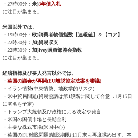
・27時00分：
米)
3年債入札
に注目が集まる。
米国以外では、
・19時00分：
欧)消費者物価指数【速報値】
＆
【コア】
・22時30分：
加)貿易収支
・22時30分：
加)Ivey購買部協会指数
に注目が集まる。
経済指標及び要人発言以外では、
・
英国の議会が再開(EU離脱協定法案を審議)
・イラン情勢(中東情勢、地政学的リスク)
・米中貿易問題(貿易協議は第1段階に関して合意→1月15日
に署名を予定)
・トランプ大統領及び政権による決定や発言
・米国の国債市場と長期金利
・主要な株式市場(米国中心)
・英国のEU離脱問題(離脱期限は1月末も再度揉め出す、本