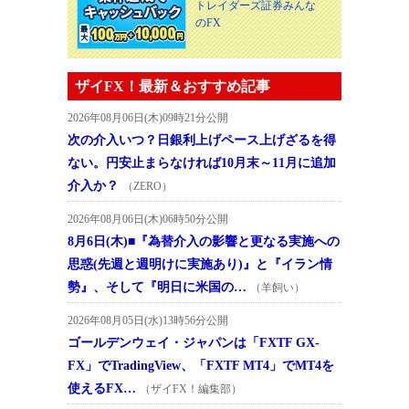
トレイダーズ証券みんな
のFX
ザイFX！最新＆おすすめ記事
2026年08月06日(木)09時21分公開
次の介入いつ？日銀利上げペース上げざるを得
ない。円安止まらなければ10月末～11月に追加
介入か？
（ZERO）
2026年08月06日(木)06時50分公開
8月6日(木)■『為替介入の影響と更なる実施への
思惑(先週と週明けに実施あり)』と『イラン情
勢』、そして『明日に米国の…
（羊飼い）
2026年08月05日(水)13時56分公開
ゴールデンウェイ・ジャパンは「FXTF GX-
FX」でTradingView、「FXTF MT4」でMT4を
使えるFX…
（ザイFX！編集部）