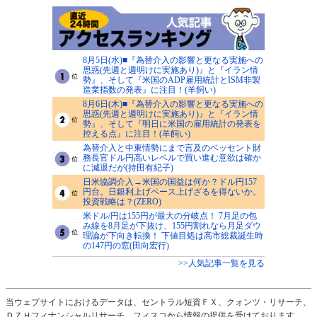
8月5日(水)■『為替介入の影響と更なる実施への
思惑(先週と週明けに実施あり)』と『イラン情
勢』、そして『米国のADP雇用統計とISM非製
造業指数の発表』に注目！(羊飼い)
8月6日(木)■『為替介入の影響と更なる実施への
思惑(先週と週明けに実施あり)』と『イラン情
勢』、そして『明日に米国の雇用統計の発表を
控える点』に注目！(羊飼い)
為替介入と中東情勢にまで言及のベッセント財
務長官ドル円高いレベルで買い進む意欲は確か
に減退だが(持田有紀子)
日米協調介入→米国の国益は何か？ドル円157
円台。日銀利上げペース上げざるを得ないか。
投資戦略は？(ZERO)
米ドル/円は155円が最大の分岐点！ 7月足の包
み線を8月足が下抜け、155円割れなら月足ダウ
理論が下向き転換！ 下値目処は高市総裁誕生時
の147円の窓(田向宏行)
>>人気記事一覧を見る
当ウェブサイトにおけるデータは、セントラル短資ＦＸ、クォンツ・リサーチ、
ＤＺＨフィナンシャルリサーチ、フィスコから情報の提供を受けております。