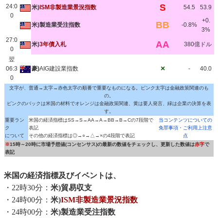
S
24:0
米)
ISM非製造業景況指数
54.5
53.9
0
+0.
BB
米)製造業受注指数
-0.8%
3%
27:0
AA
米)
3年債入札
380億ドル
0
翌
×
06:3
豪)
AIG建設業指数
-
40.0
0
文字が、普通→太字→赤色太字の順番で重要なものになる。ピンク太字は金融政策関連のも
の。
ピンクのバックは米国の材料でオレンジは金融政策関連、黄は要人発言、緑は企業の決算を表
す。
重要ラン
米国の経済指標はSS→S→AA→A→BB→B→Cの7段階で
当コンテンツについての
ク
表記
免罪事項・ご利用上注意
について
その他の経済指標は◎→○→△→×の4段階で表記
点
※
15時～20時に市場予想値(コンセンサス)の最新の数値をチェックし、更新した数値は
赤字
で
表記
米国の経済指標及びイベントは、
・22時30分：
米)貿易収支
・24時00分：
米)
ISM非製造業景況指数
・24時00分：
米)製造業受注指数