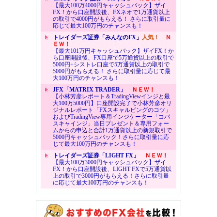
【最大100万4000円キャッシュバック】ザイ
FX！から口座開設後、FXネオで1万通貨以上
の取引で4000円がもらえる！ さらに取引量に
応じて最大100万円のチャンスも！
トレイダーズ証券「みんなのFX」
人気！
Ｎ
ＥＷ！
【最大101万円キャッシュバック】ザイFX！か
ら口座開設後、FX口座で5万通貨以上の取引で
5000円+シストレ口座で5万通貨以上の取引で
5000円がもらえる！ さらに取引量に応じて最
大100万円のチャンスも！
JFX「MATRIX TRADER」
ＮＥＷ！
【小林芳彦レポート＆TradingViewインジと最
大100万5000円】口座開設完了で小林芳彦オリ
ジナルレポート「FXスキャルピングのコツ」
およびTradingView専用インジケーター「コバ
スキャインジ」当日プレゼント＆専用フォー
ムからの申込と合計1万通貨以上の新規取引で
5000円キャッシュバック！さらに取引量に応
じて最大100万円のチャンスも！
トレイダーズ証券「LIGHT FX」
ＮＥＷ！
【最大100万3000円キャッシュバック】ザイ
FX！から口座開設後、LIGHT FXで5万通貨以
上の取引で3000円がもらえる！さらに取引量
に応じて最大100万円のチャンスも！