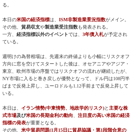
る。
本日の
米国の経済指標
は、
ISM非製造業景況指数
がメイン。
その他、
貿易収支
や
製造業受注指数
も発表される。
一方、
経済指標以外のイベント
では、
3年債入札
が予定され
ている。
週明けの為替相場は、先週末の終値よりも小幅にリスクオフ
方向に窓を空けてスタートした後は、オセアニアやアジア・
東京、欧州市場の序盤ではリスクオフの流れが継続したが、
NY市場に入ると巻き戻しが優勢となって、ドル円は108円半
ばまで反発上昇し、ユーロドルも1.12手前まで反発上昇して
いる。
本日は、
イラン情勢(中東情勢、地政学的リスク)
と
主要な株
式市場
及び
米国の長期金利の動向
、
注目度の高い米国の経済
指標の発表
が重要となる。
その他、
米中貿易問題(1月15日に貿易協議・第1段階合意の