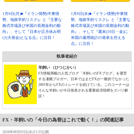
1月6日(月)■『イラン情勢(中東情
1月8日(水)■『イラン情勢(中東情
勢、地政学的リスク)』と『主要な
勢、地政学的リスク)』と『主要な
株式市場及び米国の長期金利の動
株式市場及び米国の長期金利の動
向』、そして『日本が正月休み明
向』、そして『週末(10日・金)に
け(大発会)となる点』に注目！
米国の雇用統計の発表を控える
点』に注目！
執筆者紹介
羊飼い （ひつじかい）
FX情報満載の人気ブログ「羊飼いのFXブログ」を運営
する凄腕ブロガー。日本ではまだFXが一般的でなかった
2001年からFXのトレードを続けている。このコーナーは
そんな羊飼いが今日発表される重要経済指標をズバリ解
説！
FX・羊飼いの「今日の為替はこれで動く！」の関連記事
2026年08月05日(水)13:33公開