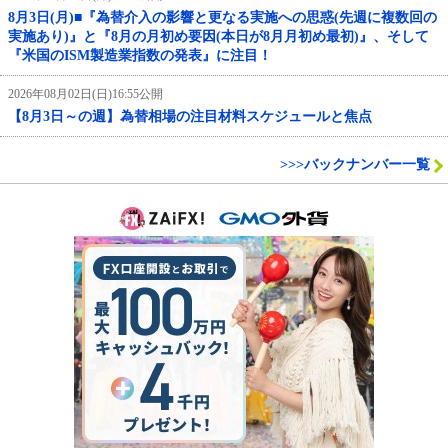
8月3日(月)■『為替介入の影響と更なる実施への思惑(先週に複数回の
実施あり)』と『8月の月初め要因(本日が8月月初め最初)』、そして
『米国のISM製造業指数の発表』に注目！
2026年08月02日(日)16:55公開
【8月3日～の週】為替相場の注目材料スケジュールと焦点
>>>バックナンバー一覧