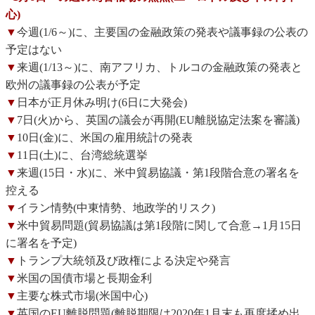
心)
▼
今週(1/6～)に、主要国の金融政策の発表や議事録の公表の
予定はない
▼
来週(1/13～)に、南アフリカ、トルコの金融政策の発表と
欧州の議事録の公表が予定
▼
日本が正月休み明け(6日に大発会)
▼
7日(火)から、英国の議会が再開(EU離脱協定法案を審議)
▼
10日(金)に、米国の雇用統計の発表
▼
11日(土)に、台湾総統選挙
▼
来週(15日・水)に、米中貿易協議・第1段階合意の署名を
控える
▼
イラン情勢(中東情勢、地政学的リスク)
▼
米中貿易問題(貿易協議は第1段階に関して合意→1月15日
に署名を予定)
▼
トランプ大統領及び政権による決定や発言
▼
米国の国債市場と長期金利
▼
主要な株式市場(米国中心)
▼
英国のEU離脱問題(離脱期限は2020年1月末も再度揉め出