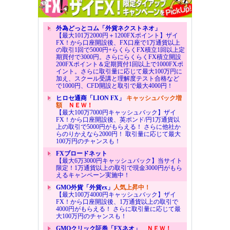
外為どっとコム「外貨ネクストネオ」
【最大101万2000円＋1200FXポイント】ザイ
FX！から口座開設後、FX口座で1万通貨以上
の取引1回で5000円+らくらくFX積立1回以上定
期買付で3000円。さらにらくらくFX積立開設
200FXポイント＆定期買付1回以上で1000FXポ
イント。さらに取引量に応じて最大100万円に
加え、スクール受講と理解度テスト合格など
で1000円、CFD開設と取引で最大4000円！
ヒロセ通商「LION FX」
キャッシュバック増
額
ＮＥＷ！
【最大100万7000円キャッシュバック】ザイ
FX！から口座開設後、英ポンド/円1万通貨以
上の取引で5000円がもらえる！ さらに他社か
らのりかえなら2000円！ 取引量に応じて最大
100万円のチャンスも！
FXブロードネット
【最大6万3000円キャッシュバック】当サイト
限定！1万通貨以上の取引で現金3000円がもら
えるキャンペーン実施中！
GMO外貨「外貨ex」
人気上昇中！
【最大100万4000円キャッシュバック】ザイ
FX！から口座開設後、1万通貨以上の取引で
4000円がもらえる！ さらに取引量に応じて最
大100万円のチャンスも！
GMOクリック証券「FXネオ」
ＮＥＷ！