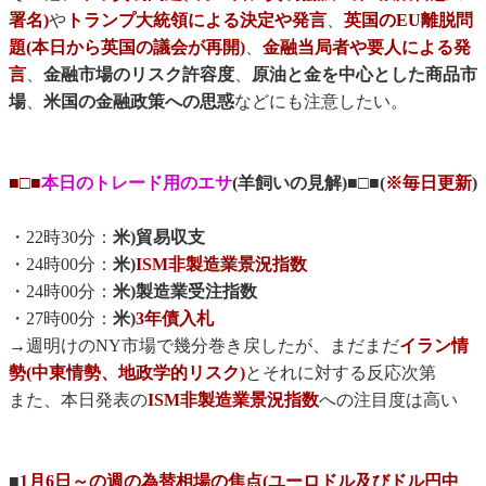
署名)
や
トランプ大統領による決定や発言
、
英国のEU離脱問
題(本日から英国の議会が再開)
、
金融当局者や要人による発
言
、
金融市場のリスク許容度
、
原油と金を中心とした商品市
場
、
米国の金融政策への思惑
などにも注意したい。
■□■
本日のトレード用のエサ
(羊飼いの見解)■□■(
※毎日更新
)
・22時30分：
米)貿易収支
・24時00分：
米)
ISM非製造業景況指数
・24時00分：
米)製造業受注指数
・27時00分：
米)
3年債入札
→週明けのNY市場で幾分巻き戻したが、まだまだ
イラン情
勢(中東情勢、地政学的リスク)
とそれに対する反応次第
また、本日発表の
ISM非製造業景況指数
への注目度は高い
■
1月6日～の週の為替相場の焦点(ユーロドル及びドル円中