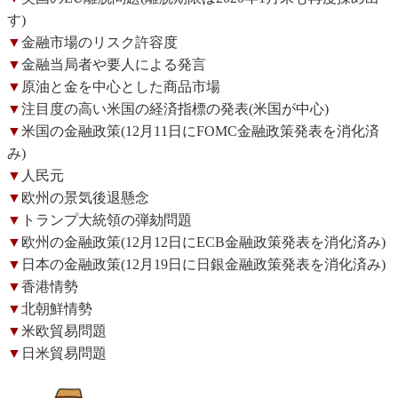
す)
▼
金融市場のリスク許容度
▼
金融当局者や要人による発言
▼
原油と金を中心とした商品市場
▼
注目度の高い米国の経済指標の発表(米国が中心)
▼
米国の金融政策(12月11日にFOMC金融政策発表を消化済
み)
▼
人民元
▼
欧州の景気後退懸念
▼
トランプ大統領の弾劾問題
▼
欧州の金融政策(12月12日にECB金融政策発表を消化済み)
▼
日本の金融政策(12月19日に日銀金融政策発表を消化済み)
▼
香港情勢
▼
北朝鮮情勢
▼
米欧貿易問題
▼
日米貿易問題