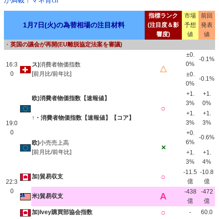
が満載！マネ育ch
指標ランク
市場
前回
1月7日(火)の為替相場の注目材料
(注目度＆影
予想
発表
響度)
値
値
・
英国の議会が再開(EU離脱協定法案を審議)
±0.
-0.1%
0%
16:3
ス)
消費者物価指数
△
0
[前月比/前年比]
±0.
-0.1%
0%
+1.
+1.
欧)消費者物価指数【速報値】
3%
0%
○
+1.
+1.
↑・消費者物価指数【速報値】【コア】
3%
3%
19:0
0
+0.
-0.6%
6%
欧)
小売売上高
×
[前月比/前年比]
+1.
+1.
3%
4%
-11.5
-10.8
○
加)貿易収支
億
億
22:3
0
-438
-472
A
米)貿易収支
億
億
○
加)Ivey購買部協会指数
-
60.0