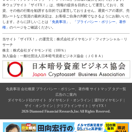
本ウェブサイト「ザイFX！」は、情報の提供を目的として運営しており、投
資、その他の行動を勧誘する目的では運営しておりません。通貨ペアの選択、売
買レートなど投資の最終決定は、お客様ご自身の判断でなさるようにお願いいた
します。さらに詳しいことは
「免責事項」
、
「プライバシー・ポリシー、著作
権」
のページをご確認ください。
当サイト「ザイFX！」の運営元：株式会社ダイヤモンド・フィナンシャル・リ
サーチ
株主：株式会社ダイヤモンド社（100％）
加入協会：一般社団法人日本暗号資産ビジネス協会（ＪＣＢＡ）
免責事項
会社概要
プライバシー・ポリシー、著作権
サイトマップ
タグ一覧
広告のご案内
ダイヤモンド社のサイト
ダイヤモンド・オンライン
|
週刊ダイヤモンド
|
ザイ・オンライン
|
クリプトインサイト
|
ザイFX！
2026 Diamond Financial Research,Inc All Rights Reserved.