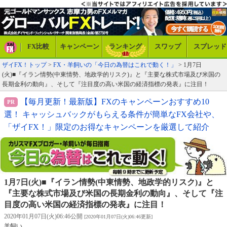
FX比較
キャンペーン
ランキング
スワップ
スプレッド
ザイFX！トップ
>
FX・羊飼いの「今日の為替はこれで動く！」
> 1月7日
(火)■『イラン情勢(中東情勢、地政学的リスク)』と『主要な株式市場及び米国の
長期金利の動向』、そして『注目度の高い米国の経済指標の発表』に注目！
【毎月更新！最新版】FXのキャンペーンおすすめ10
選！ キャッシュバックがもらえる条件が簡単なFX会社や、
「ザイFX！」限定のお得なキャンペーンを厳選して紹介
1月7日(火)■『イラン情勢(中東情勢、地政学的リスク)』と
『主要な株式市場及び米国の長期金利の動向』、そして『注
目度の高い米国の経済指標の発表』に注目！
2020年01月07日(火)06:46公開
[2020年01月07日(火)06:46更新]
羊飼い