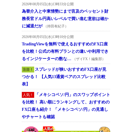
2026年08月05日(水)13時33分公開
為替介入と中東情勢にまで言及のベッセント財
務長官ドル円高いレベルで買い進む意欲は確か
に減退だが
（持田有紀子）
2026年08月05日(水)13時10分公開
TradingViewを無料で使えるおすすめのFX口座
を比較！公式の有料プランとの違いや利用でき
るインジケーターの数な…
（ザイFX！編集部）
スプレッドが狭いおすすめFX口座が見
注目！
つかる！ 【人気13通貨ペアのスプレッド比較
表】
「メキシコペソ/円」のスワップポイント
人気！
を比較！ 高い順にランキングして、おすすめの
FX口座も紹介！ 「メキシコペソ/円」の見通し
やチャートも確認