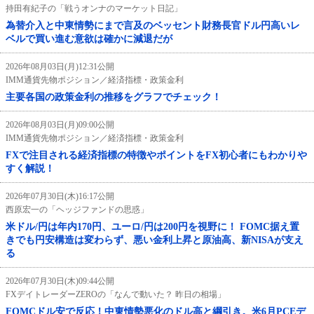
持田有紀子の「戦うオンナのマーケット日記」
為替介入と中東情勢にまで言及のベッセント財務長官ドル円高いレ
ベルで買い進む意欲は確かに減退だが
2026年08月03日(月)12:31公開
IMM通貨先物ポジション／経済指標・政策金利
主要各国の政策金利の推移をグラフでチェック！
2026年08月03日(月)09:00公開
IMM通貨先物ポジション／経済指標・政策金利
FXで注目される経済指標の特徴やポイントをFX初心者にもわかりや
すく解説！
2026年07月30日(木)16:17公開
西原宏一の「ヘッジファンドの思惑」
米ドル/円は年内170円、ユーロ/円は200円を視野に！ FOMC据え置
きでも円安構造は変わらず、悪い金利上昇と原油高、新NISAが支え
る
2026年07月30日(木)09:44公開
FXデイトレーダーZEROの「なんで動いた？ 昨日の相場」
FOMCドル安で反応！中東情勢悪化のドル高と綱引き。米6月PCEデ