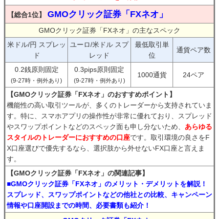
GMOクリック証券「FXネオ」
【総合1位】
GMOクリック証券「FXネオ」の主なスペック
米ドル/円 スプレッ
ユーロ/米ドル スプ
最低取引単
通貨ペア数
ド
レッド
位
0.2銭原則固定
0.3pips原則固定
1000通貨
24ペア
(9-27時・例外あり)
(9-27時・例外あり)
【GMOクリック証券「FXネオ」のおすすめポイント】
機能性の高い取引ツールが、多くのトレーダーから支持されていま
す。特に、スマホアプリの操作性が非常に優れており、スプレッド
やスワップポイントなどのスペック面も申し分ないため、
あらゆる
スタイルのトレーダーにおすすめの口座
です。取引環境の良さをF
X口座選びで優先するなら、選択肢から外せないFX口座と言えま
す。
【GMOクリック証券「FXネオ」の関連記事】
■GMOクリック証券「FXネオ」のメリット・デメリットを解説！
スプレッド、スワップポイントなどの他社との比較、キャンペーン
情報や口座開設までの時間、必要書類も紹介！