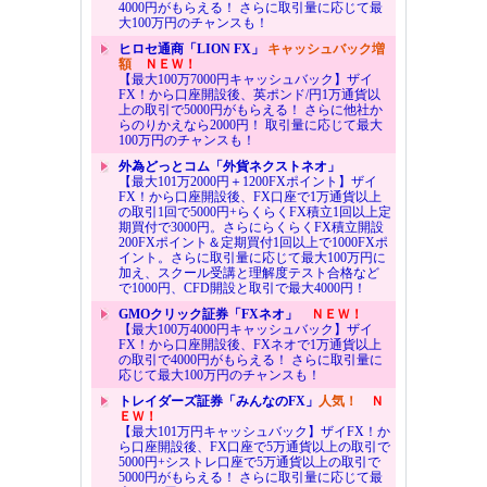
4000円がもらえる！ さらに取引量に応じて最
大100万円のチャンスも！
ヒロセ通商「LION FX」
キャッシュバック増
額
ＮＥＷ！
【最大100万7000円キャッシュバック】ザイ
FX！から口座開設後、英ポンド/円1万通貨以
上の取引で5000円がもらえる！ さらに他社か
らのりかえなら2000円！ 取引量に応じて最大
100万円のチャンスも！
外為どっとコム「外貨ネクストネオ」
【最大101万2000円＋1200FXポイント】ザイ
FX！から口座開設後、FX口座で1万通貨以上
の取引1回で5000円+らくらくFX積立1回以上定
期買付で3000円。さらにらくらくFX積立開設
200FXポイント＆定期買付1回以上で1000FXポ
イント。さらに取引量に応じて最大100万円に
加え、スクール受講と理解度テスト合格など
で1000円、CFD開設と取引で最大4000円！
GMOクリック証券「FXネオ」
ＮＥＷ！
【最大100万4000円キャッシュバック】ザイ
FX！から口座開設後、FXネオで1万通貨以上
の取引で4000円がもらえる！ さらに取引量に
応じて最大100万円のチャンスも！
トレイダーズ証券「みんなのFX」
人気！
Ｎ
ＥＷ！
【最大101万円キャッシュバック】ザイFX！か
ら口座開設後、FX口座で5万通貨以上の取引で
5000円+シストレ口座で5万通貨以上の取引で
5000円がもらえる！ さらに取引量に応じて最