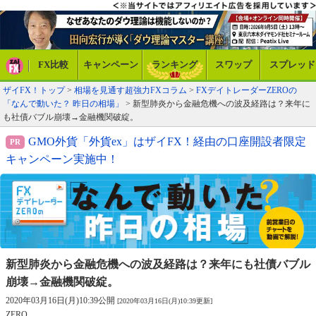
FX比較
キャンペーン
ランキング
スワップ
スプレッド
ザイFX！トップ
>
相場を見通す超強力FXコラム
>
FXデイトレーダーZEROの
「なんで動いた？ 昨日の相場」
> 新型肺炎から金融危機への波及経路は？来年に
も社債バブル崩壊→金融機関破綻。
GMO外貨「外貨ex」はザイFX！経由の口座開設者限定
キャンペーン実施中！
新型肺炎から金融危機への波及経路は？
来年にも社債バブル
崩壊→金融機関破綻。
2020年03月16日(月)10:39公開
[2020年03月16日(月)10:39更新]
ZERO