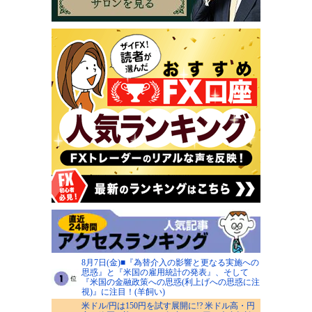
8月7日(金)■『為替介入の影響と更なる実施への
思惑』と『米国の雇用統計の発表』、そして
『米国の金融政策への思惑(利上げへの思惑に注
視)』に注目！(羊飼い)
米ドル/円は150円を試す展開に!? 米ドル高・円