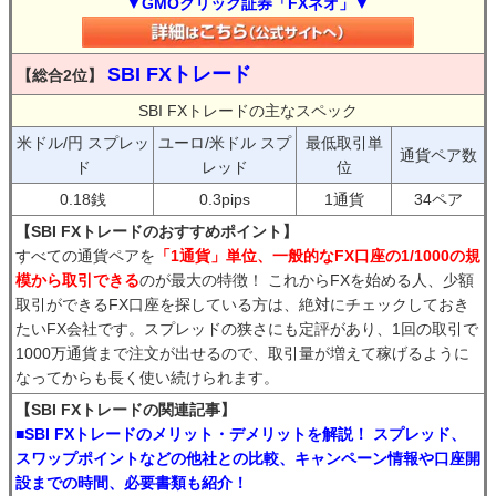
▼GMOクリック証券「FXネオ」▼
SBI FXトレード
【総合2位】
SBI FXトレードの主なスペック
米ドル/円 スプレッ
ユーロ/米ドル スプ
最低取引単
通貨ペア数
ド
レッド
位
0.18銭
0.3pips
1通貨
34ペア
【SBI FXトレードのおすすめポイント】
すべての通貨ペアを
「1通貨」単位、一般的なFX口座の1/1000の規
模から取引できる
のが最大の特徴！ これからFXを始める人、少額
取引ができるFX口座を探している方は、絶対にチェックしておき
たいFX会社です。スプレッドの狭さにも定評があり、1回の取引で
1000万通貨まで注文が出せるので、取引量が増えて稼げるように
なってからも長く使い続けられます。
【SBI FXトレードの関連記事】
■SBI FXトレードのメリット・デメリットを解説！ スプレッド、
スワップポイントなどの他社との比較、キャンペーン情報や口座開
設までの時間、必要書類も紹介！