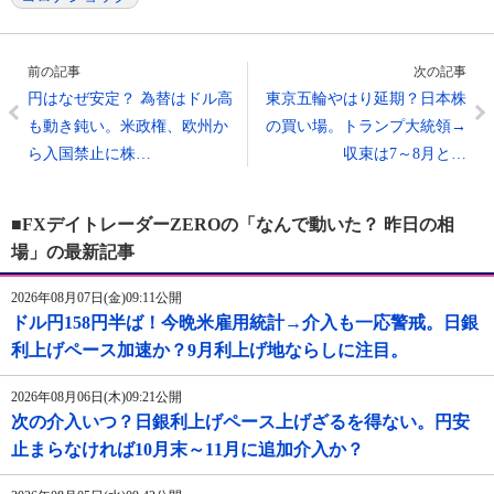
前の記事
次の記事
円はなぜ安定？ 為替はドル高
東京五輪やはり延期？日本株
も動き鈍い。米政権、欧州か
の買い場。トランプ大統領→
ら入国禁止に株…
収束は7～8月と…
■FXデイトレーダーZEROの「なんで動いた？ 昨日の相
場」の最新記事
2026年08月07日(金)09:11公開
ドル円158円半ば！今晩米雇用統計→介入も一応警戒。日銀
利上げペース加速か？9月利上げ地ならしに注目。
2026年08月06日(木)09:21公開
次の介入いつ？日銀利上げペース上げざるを得ない。円安
止まらなければ10月末～11月に追加介入か？