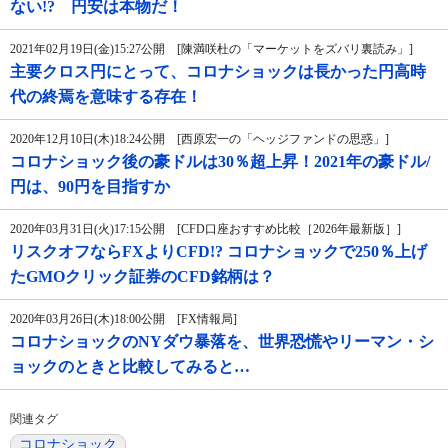
ない!? 円安は本物だ！
2021年02月19日(金)15:27公開 [陳満咲杜の「マーケットをズバリ裏読み」]
主要クロス円にとって、コロナショックは長かった円高時
代の終焉を意味する存在！
2020年12月10日(木)18:24公開 [西原宏一の「ヘッジファンドの思惑」]
コロナショック後の豪ドルは30％超上昇！2021年の豪ドル/
円は、90円を目指すか
2020年03月31日(火)17:15公開 [CFD口座おすすめ比較［2026年最新版］]
リスクオフならFXよりCFD!? コロナショックで250％上げ
たGMOクリック証券のCFD銘柄は？
2020年03月26日(木)18:00公開 [FX情報局]
コロナショックのNYダウ暴落を、世界恐慌やリーマン・シ
ョックのときと比較してみると…
関連タグ
コロナショック