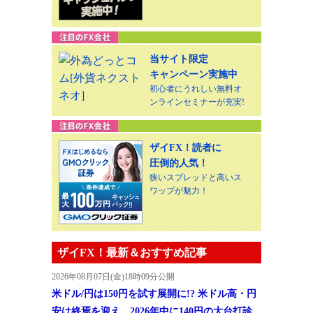
当サイト限定
キャンペーン実施中
初心者にうれしい無料オ
ンラインセミナーが充実!
ザイFX！読者に
圧倒的人気！
狭いスプレッドと高いス
ワップが魅力！
ザイFX！最新＆おすすめ記事
2026年08月07日(金)18時09分公開
米ドル/円は150円を試す展開に!? 米ドル高・円
安は終焉を迎え、2026年中に140円の大台打診