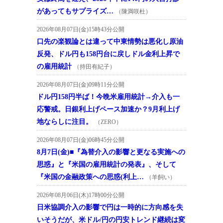
があってもサプライズ…
（陳満咲杜）
2026年08月07日(金)15時43分公開
口先の楽観論とは違って中東情勢は悪化し原油
反発、ドル円も158円台に戻しドル金利上昇で
の雇用統計
（持田有紀子）
2026年08月07日(金)09時11分公開
ドル円158円半ば！今晩米雇用統計→介入も一
応警戒。日銀利上げペース加速か？9月利上げ
地ならしに注目。
（ZERO）
2026年08月07日(金)06時45分公開
8月7日(金)■『為替介入の影響と更なる実施への
思惑』と『米国の雇用統計の発表』、そして
『米国の金融政策への思惑(利上…
（羊飼い）
2026年08月06日(木)17時00分公開
日米協調介入の影響で円は一時的に方向感を失
いそうだが、米ドル/円の円安トレンド継続は変