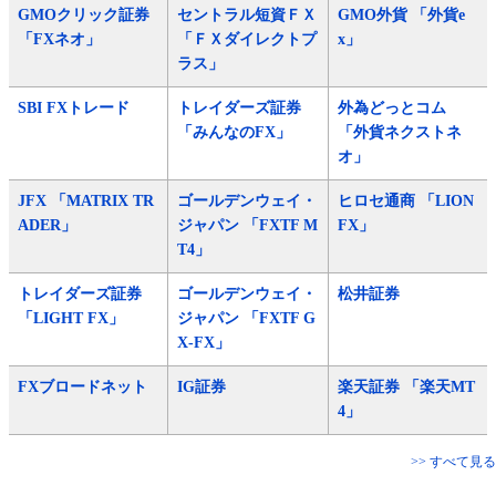
GMOクリック証券
セントラル短資ＦＸ
GMO外貨 「外貨e
「FXネオ」
「ＦＸダイレクトプ
x」
ラス」
SBI FXトレード
トレイダーズ証券
外為どっとコム
「みんなのFX」
「外貨ネクストネ
オ」
JFX 「MATRIX TR
ゴールデンウェイ・
ヒロセ通商 「LION
ADER」
ジャパン 「FXTF M
FX」
T4」
トレイダーズ証券
ゴールデンウェイ・
松井証券
「LIGHT FX」
ジャパン 「FXTF G
X-FX」
FXブロードネット
IG証券
楽天証券 「楽天MT
4」
>> すべて見る