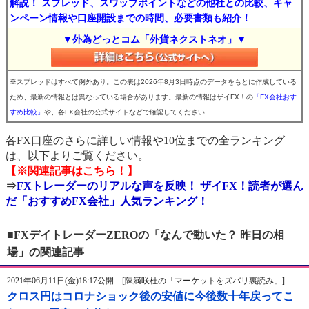
解説！ スプレッド、スワップポイントなどの他社との比較、キャ
ンペーン情報や口座開設までの時間、必要書類も紹介！
▼外為どっとコム「外貨ネクストネオ」▼
※スプレッドはすべて例外あり。この表は2026年8月3日時点のデータをもとに作成している
ため、最新の情報とは異なっている場合があります。最新の情報はザイFX！の
「FX会社おす
すめ比較」
や、各FX会社の公式サイトなどで確認してください
各FX口座のさらに詳しい情報や10位までの全ランキング
は、以下よりご覧ください。
【※関連記事はこちら！】
⇒
FXトレーダーのリアルな声を反映！ ザイFX！読者が選ん
だ「おすすめFX会社」人気ランキング！
■FXデイトレーダーZEROの「なんで動いた？ 昨日の相
場」の関連記事
2021年06月11日(金)18:17公開 [陳満咲杜の「マーケットをズバリ裏読み」]
クロス円はコロナショック後の安値に今後数十年戻ってこ