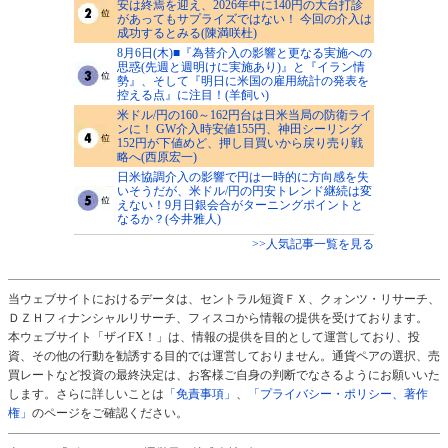
安は終焉を迎え、2026年中に140円の大台打診
があってもサプライズではない！ 今回の介入は
成功するとみる(陳満咲杜)
8月6日(木)■『為替介入の影響と更なる実施への
思惑(先週と週明けに実施あり)』と『イラン情
勢』、そして『明日に米国の雇用統計の発表を
控える点』に注目！(羊飼い)
米ドル/円の160～162円台は日米当局の防衛ライ
ンに！ GW介入時安値155円、神田シーリング
152円が下値めど、押し目買いから戻り売り戦
略へ(西原宏一)
日米協調介入の影響で円は一時的に方向感を失
いそうだが、米ドル/円の円安トレンド継続は変
えない！9月日銀会合がターニングポイントと
なるか？(今井雅人)
>>人気記事一覧を見る
当ウェブサイトにおけるデータは、セントラル短資ＦＸ、クォンツ・リサーチ、
ＤＺＨフィナンシャルリサーチ、フィスコから情報の提供を受けております。
本ウェブサイト「ザイFX！」は、情報の提供を目的として運営しており、投
資、その他の行動を勧誘する目的では運営しておりません。通貨ペアの選択、売
買レートなど投資の最終決定は、お客様ご自身の判断でなさるようにお願いいた
します。さらに詳しいことは
「免責事項」
、
「プライバシー・ポリシー、著作
権」
のページをご確認ください。