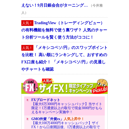
えない！9月日銀会合がターニング…
（今井雅
人）
TradingView（トレーディングビュー）
人気！
の有料機能を無料で使う裏ワザ？ 人気のチャー
ト分析ツールを賢く使う方法がココに！
「メキシコペソ/円」のスワップポイント
人気！
を比較！ 高い順にランキングして、おすすめの
FX口座も紹介！ 「メキシコペソ/円」の見通し
やチャートも確認
FXブロードネット
【最大6万3000円キャッシュバック】当サイト
限定！1万通貨以上の取引で現金3000円がもら
えるキャンペーン実施中！
GMO外貨「外貨ex」
人気上昇中！
【最大100万4000円キャッシュバック】ザイ
FX！から口座開設後、1万通貨以上の取引で