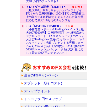
大100万円のチャンスも！
トレイダーズ証券「LIGHT FX」
ＮＥＷ！
【最大100万3000円キャッシュバック】ザイ
FX！から口座開設後、LIGHT FXで5万通貨以
上の取引で3000円がもらえる！さらに取引量
に応じて最大100万円のチャンスも！
JFX「MATRIX TRADER」
ＮＥＷ！
【小林芳彦レポート＆TradingViewインジと最
大100万5000円】口座開設完了で小林芳彦オリ
ジナルレポート「FXスキャルピングのコツ」
およびTradingView専用インジケーター「コバ
スキャインジ」当日プレゼント＆専用フォー
ムからの申込と合計1万通貨以上の新規取引で
5000円キャッシュバック！さらに取引量に応
じて最大100万円のチャンスも！
注目のFXキャンペーン
スプレッド（取引コスト）
スワップポイント
トルコリラ/円のスワップ
メキシコペソ/円のスワップ