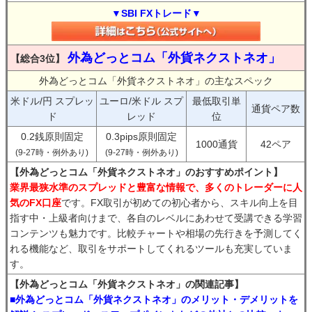
▼SBI FXトレード▼
外為どっとコム「外貨ネクストネオ」
【総合3位】
外為どっとコム「外貨ネクストネオ」の主なスペック
米ドル/円 スプレッ
ユーロ/米ドル スプ
最低取引単
通貨ペア数
ド
レッド
位
0.2銭原則固定
0.3pips原則固定
1000通貨
42ペア
(9-27時・例外あり)
(9-27時・例外あり)
【外為どっとコム「外貨ネクストネオ」のおすすめポイント】
業界最狭水準のスプレッドと豊富な情報で、多くのトレーダーに人
気のFX口座
です。FX取引が初めての初心者から、スキル向上を目
指す中・上級者向けまで、各自のレベルにあわせて受講できる学習
コンテンツも魅力です。比較チャートや相場の先行きを予測してく
れる機能など、取引をサポートしてくれるツールも充実していま
す。
【外為どっとコム「外貨ネクストネオ」の関連記事】
■外為どっとコム「外貨ネクストネオ」のメリット・デメリットを