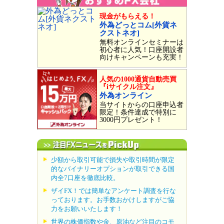
現金がもらえる！
外為どっとコム[外貨ネ
クストネオ]
無料オンラインセミナーは
初心者に人気！口座開設者
向けキャンペーンも充実！
人気の1000通貨自動売買
『iサイクル注文』
外為オンライン
当サイトからの口座申込者
限定！条件達成で特別に
3000円プレゼント！
少額から取引可能で損失や取引時間が限定
的なバイナリーオプションが取引できる国
内全7口座を徹底比較。
ザイFX！では簡単なアンケート調査を行な
っております。お手数おかけしますがご協
力をお願いいたします！
世界の株価指数や金、原油など注目のコモ