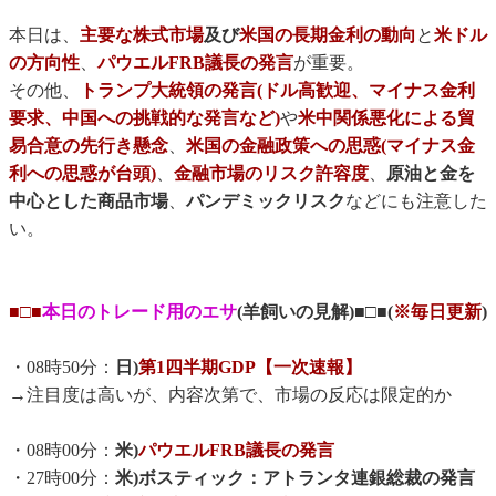
本日は、
主要な株式市場
及び
米国の長期金利の動向
と
米ドル
の方向性
、
パウエルFRB議長の発言
が重要。
その他、
トランプ大統領の発言(ドル高歓迎、マイナス金利
要求、中国への挑戦的な発言など)
や
米中関係悪化による貿
易合意の先行き懸念
、
米国の金融政策への思惑(マイナス金
利への思惑が台頭)
、
金融市場のリスク許容度
、
原油と金を
中心とした商品市場
、
パンデミックリスク
などにも注意した
い。
■□■
本日のトレード用のエサ
(羊飼いの見解)■□■(
※毎日更新
)
・08時50分：
日)
第1四半期GDP【一次速報】
→注目度は高いが、内容次第で、市場の反応は限定的か
・08時00分：
米)
パウエルFRB議長の発言
・27時00分：
米)ボスティック：アトランタ連銀総裁の発言