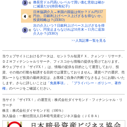
務長官ドル円高いレベルで買い進む意欲は確か
に減退だが(持田有紀子)
日米協調介入→米国の国益は何か？ドル円157
円台。日銀利上げペース上げざるを得ないか。
投資戦略は？(ZERO)
次の介入いつ？日銀利上げペース上げざるを得
ない。円安止まらなければ10月末～11月に追加
介入か？(ZERO)
>>人気記事一覧を見る
当ウェブサイトにおけるデータは、セントラル短資ＦＸ、クォンツ・リサーチ、
ＤＺＨフィナンシャルリサーチ、フィスコから情報の提供を受けております。
本ウェブサイト「ザイFX！」は、情報の提供を目的として運営しており、投
資、その他の行動を勧誘する目的では運営しておりません。通貨ペアの選択、売
買レートなど投資の最終決定は、お客様ご自身の判断でなさるようにお願いいた
します。さらに詳しいことは
「免責事項」
、
「プライバシー・ポリシー、著作
権」
のページをご確認ください。
当サイト「ザイFX！」の運営元：株式会社ダイヤモンド・フィナンシャル・リ
サーチ
株主：株式会社ダイヤモンド社（100％）
加入協会：一般社団法人日本暗号資産ビジネス協会（ＪＣＢＡ）