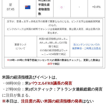
NZ)第1四
翌
半期生産
-
+0.4%
07:45
者物価指
数
文字が、普通→太字→赤色太字の順番で重要なものになる。ピンク太字は金融政策関連
のもの。
ピンクのバックは米国の材料でオレンジは金融政策関連、黄は要人発言、緑は企業の決
算を表す。
米国の経済指標はSS→S→
AA→A→BB→B→Cの7段
重要ランク
当コンテンツについての
階で表記
について
免罪事項・ご利用上注意点
その他の経済指標は◎→○
→△→×の4段階で表記
※
15時～20時に市場予想値(コンセンサス)の最新の数値をチェックし、更新した数値は
赤字
で表記
米国の経済指標及びイベントは、
・08時00分：
米)
パウエルFRB議長の発言
・27時00分：
米)ボスティック：アトランタ連銀総裁の発言
に注目が集まる。
※
本日は、
注目度の高い米国の経済指標の発表
はない