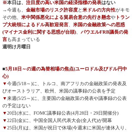
※
本日は、
注目度の高い米国の経済指標の発表
はない
→今週も、
金融市場のリスク許容度
と
米ドルの方向性
がキモ
その他、
米中関係悪化による貿易合意の先行き懸念
や
トラン
プ大統領によるドル高歓迎発言
、
米国の金融政策への思惑
(マイナス金利に関する思惑が台頭)
、
パウエルFRB議長の発
言
も高まっている
週明け月曜日
■
5月18日～の週の為替相場の焦点(ユーロドル及びドル円中
心)
▼
今週(5/18～)に、トルコ、南アフリカの金融政策の発表及
びオーストラリア、欧州、米国の議事録の公表を予定
▼
来週(5/25～)に、主要国の金融政策の発表や議事録の公表
の予定はない
▼
20日(水)に、FOMC議事録公表(4月28日・29日開催分)
▼
22日(金)に、中国全国人民代表大会(全人代)が開幕
▼
25日(月)は、米国が祝日で休場(今週末に米国が連休入り、