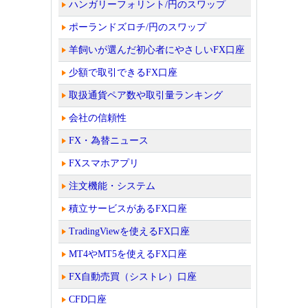
ハンガリーフォリント/円のスワップ
ポーランドズロチ/円のスワップ
羊飼いが選んだ初心者にやさしいFX口座
少額で取引できるFX口座
取扱通貨ペア数や取引量ランキング
会社の信頼性
FX・為替ニュース
FXスマホアプリ
注文機能・システム
積立サービスがあるFX口座
TradingViewを使えるFX口座
MT4やMT5を使えるFX口座
FX自動売買（シストレ）口座
CFD口座