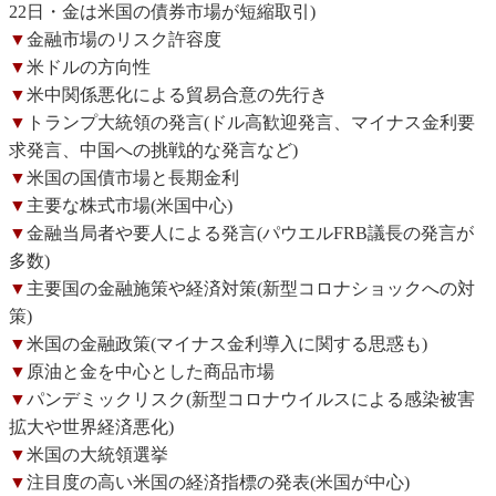
22日・金は米国の債券市場が短縮取引)
▼
金融市場のリスク許容度
▼
米ドルの方向性
▼
米中関係悪化による貿易合意の先行き
▼
トランプ大統領の発言(ドル高歓迎発言、マイナス金利要
求発言、中国への挑戦的な発言など)
▼
米国の国債市場と長期金利
▼
主要な株式市場(米国中心)
▼
金融当局者や要人による発言(パウエルFRB議長の発言が
多数)
▼
主要国の金融施策や経済対策(新型コロナショックへの対
策)
▼
米国の金融政策(マイナス金利導入に関する思惑も)
▼
原油と金を中心とした商品市場
▼
パンデミックリスク(新型コロナウイルスによる感染被害
拡大や世界経済悪化)
▼
米国の大統領選挙
▼
注目度の高い米国の経済指標の発表(米国が中心)