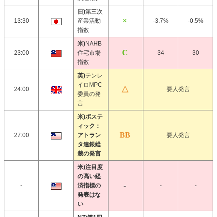
日)
第三次
13:30
産業活動
-3.7%
-0.5%
指数
米)
NAHB
23:00
住宅市場
34
30
指数
英)
テンレ
イロMPC
24:00
要人発言
委員の発
言
米)ボステ
ィック：
27:00
アトラン
要人発言
タ連銀総
裁の発言
米)注目度
の高い経
-
済指標の
-
-
発表はな
い