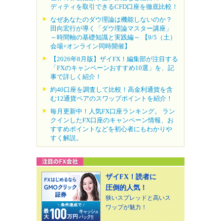
ディティを取引できるCFD口座を徹底比較！
なぜあなたのダウ理論は機能しないのか？
田向宏行が導く「ダウ理論マスター講座」
～時間軸の基礎知識と実践編～ 【9/5（土）
会場+オンライン同時開催】
【2026年8月版】ザイFX！編集部が注目する
「FXのキャンペーンおすすめ10選」を、記
事で詳しく紹介！
約40口座を調査して比較！高金利通貨を含
む12通貨ペアのスワップポイントを紹介！
毎月更新中！人気FX口座ランキング。 ラン
クインしたFX口座のキャンペーン情報、お
すすめポイントなどを初心者にもわかりや
すく解説。
ザイFX！読者に
圧倒的人気！
狭いスプレッドと高いス
ワップが魅力！