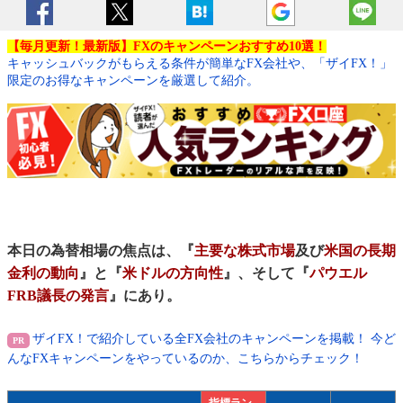
【毎月更新！最新版】FXのキャンペーンおすすめ10選！
キャッシュバックがもらえる条件が簡単なFX会社や、「ザイFX！」
限定のお得なキャンペーンを厳選して紹介。
本日の為替相場の焦点は、『
主要な株式市場
及び
米国の長期
金利の動向
』と『
米ドルの方向性
』、そして『
パウエル
FRB議長の発言
』にあり。
ザイFX！で紹介している全FX会社のキャンペーンを掲載！ 今ど
んなFXキャンペーンをやっているのか、こちらからチェック！