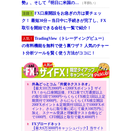
勢』、そして『明日に米国の…
（羊飼い）
FX口座開設をお急ぎの方は要チェッ
注目！
ク！ 最短30分～当日中に手続きが完了し、FX
取引を開始できる会社を一覧で紹介！
TradingView（トレーディングビュー）
人気！
の有料機能を無料で使う裏ワザ？ 人気のチャー
ト分析ツールを賢く使う方法がココに！
外為どっとコム「外貨ネクストネオ」
【最大101万2000円＋1200FXポイント】ザイ
FX！から口座開設後、FX口座で1万通貨以上
の取引1回で5000円+らくらくFX積立1回以上定
期買付で3000円。さらにらくらくFX積立開設
200FXポイント＆定期買付1回以上で1000FXポ
イント。さらに取引量に応じて最大100万円に
加え、スクール受講と理解度テスト合格など
で1000円、CFD開設と取引で最大4000円！
FXブロードネット
【最大6万3000円キャッシュバック】当サイト