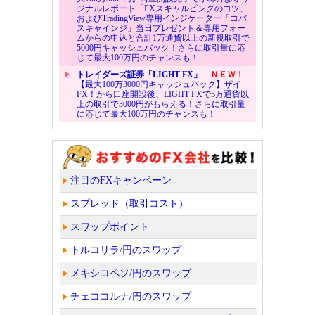
ジナルレポート「FXスキャルピングのコツ」
およびTradingView専用インジケーター「コバ
スキャインジ」当日プレゼント＆専用フォー
ムからの申込と合計1万通貨以上の新規取引で
5000円キャッシュバック！さらに取引量に応
じて最大100万円のチャンスも！
トレイダーズ証券「LIGHT FX」
ＮＥＷ！
【最大100万3000円キャッシュバック】ザイ
FX！から口座開設後、LIGHT FXで5万通貨以
上の取引で3000円がもらえる！さらに取引量
に応じて最大100万円のチャンスも！
注目のFXキャンペーン
スプレッド（取引コスト）
スワップポイント
トルコリラ/円のスワップ
メキシコペソ/円のスワップ
チェココルナ/円のスワップ