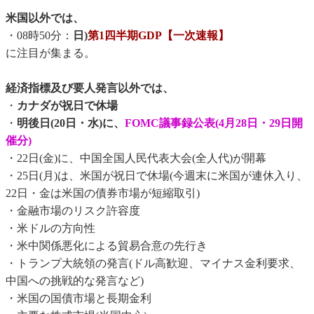
米国以外では、
・08時50分：
日)
第1四半期GDP【一次速報】
に注目が集まる。
経済指標及び要人発言以外では、
・
カナダが祝日で休場
・
明後日(20日・水)に、
FOMC議事録公表(4月28日・29日開
催分)
・22日(金)に、中国全国人民代表大会(全人代)が開幕
・25日(月)は、米国が祝日で休場(今週末に米国が連休入り、
22日・金は米国の債券市場が短縮取引)
・金融市場のリスク許容度
・米ドルの方向性
・米中関係悪化による貿易合意の先行き
・トランプ大統領の発言(ドル高歓迎、マイナス金利要求、
中国への挑戦的な発言など)
・米国の国債市場と長期金利