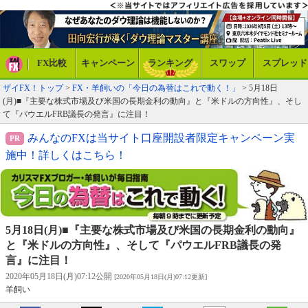
FX比較
キャンペーン
ランキング
スワップ
スプレッド
ザイFX！トップ
>
FX・羊飼いの「今日の為替はこれで動く！」
> 5月18日
(月)■『主要な株式市場及び米国の長期金利の動向』と『米ドルの方向性』、そし
て『パウエルFRB議長の発言』に注目！
みんなのFXは当サイト口座開設者限定キャンペーン実
施中！詳しくはこちら！
5月18日(月)■『主要な株式市場及び米国の長期金利の動向』
と『米ドルの方向性』、そして『パウエルFRB議長の発
言』に注目！
2020年05月18日(月)07:12公開
[2020年05月18日(月)07:12更新]
羊飼い