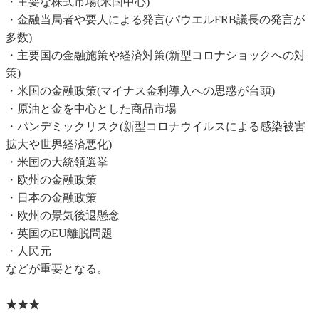
・主要な株式市場(米国中心)
・金融当局者や要人による発言(パウエルFRB議長の発言が
多数)
・主要国の金融施策や経済対策(新型コロナショックへの対
策)
・米国の金融政策(マイナス金利導入への思惑が台頭)
・原油と金を中心とした商品市場
・パンデミックリスク(新型コロナウイルスによる感染被害
拡大や世界経済悪化)
・米国の大統領選挙
・欧州の金融政策
・日本の金融政策
・欧州の景気後退懸念
・英国のEU離脱問題
・人民元
などが重要となる。
★★★