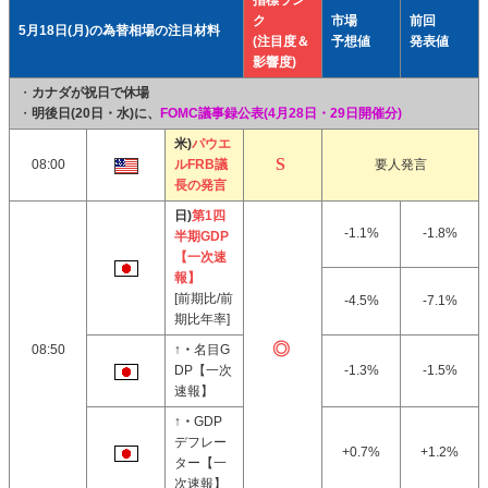
指標ラン
ク
市場
前回
5月18日(月)の為替相場の注目材料
(注目度＆
予想値
発表値
影響度)
・
カナダが祝日で休場
・
明後日(20日・水)に、
FOMC議事録公表(4月28日・29日開催分)
米)
パウエ
08:00
ルFRB議
要人発言
長の発言
日)
第1四
-1.1%
-1.8%
半期GDP
【一次速
報】
[前期比/前
-4.5%
-7.1%
期比年率]
08:50
↑・
名目G
DP【一次
-1.3%
-1.5%
速報】
↑・
GDP
デフレー
+0.7%
+1.2%
ター【一
次速報】