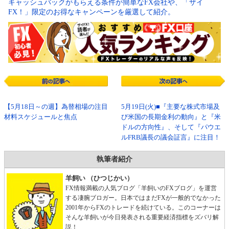
キャッシュバックがもらえる条件が簡単なFX会社や、「ザイ
FX！」限定のお得なキャンペーンを厳選して紹介。
【5月18日～の週】為替相場の注目
5月19日(火)■『主要な株式市場及
材料スケジュールと焦点
び米国の長期金利の動向』と『米
ドルの方向性』、そして『パウエ
ルFRB議長の議会証言』に注目！
執筆者紹介
羊飼い （ひつじかい）
FX情報満載の人気ブログ「羊飼いのFXブログ」を運営
する凄腕ブロガー。日本ではまだFXが一般的でなかった
2001年からFXのトレードを続けている。このコーナーは
そんな羊飼いが今日発表される重要経済指標をズバリ解
説！