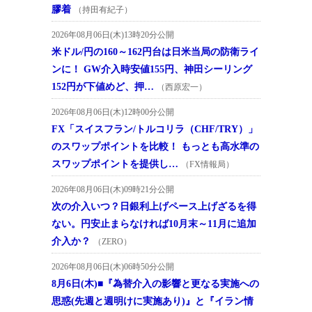
膠着
（持田有紀子）
2026年08月06日(木)13時20分公開
米ドル/円の160～162円台は日米当局の防衛ライ
ンに！ GW介入時安値155円、神田シーリング
152円が下値めど、押…
（西原宏一）
2026年08月06日(木)12時00分公開
FX「スイスフラン/トルコリラ（CHF/TRY）」
のスワップポイントを比較！ もっとも高水準の
スワップポイントを提供し…
（FX情報局）
2026年08月06日(木)09時21分公開
次の介入いつ？日銀利上げペース上げざるを得
ない。円安止まらなければ10月末～11月に追加
介入か？
（ZERO）
2026年08月06日(木)06時50分公開
8月6日(木)■『為替介入の影響と更なる実施への
思惑(先週と週明けに実施あり)』と『イラン情