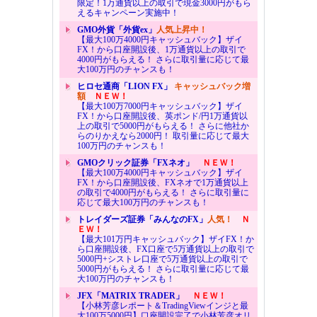
限定！1万通貨以上の取引で現金3000円がもら
えるキャンペーン実施中！
GMO外貨「外貨ex」
人気上昇中！
【最大100万4000円キャッシュバック】ザイ
FX！から口座開設後、1万通貨以上の取引で
4000円がもらえる！ さらに取引量に応じて最
大100万円のチャンスも！
ヒロセ通商「LION FX」
キャッシュバック増
額
ＮＥＷ！
【最大100万7000円キャッシュバック】ザイ
FX！から口座開設後、英ポンド/円1万通貨以
上の取引で5000円がもらえる！ さらに他社か
らのりかえなら2000円！ 取引量に応じて最大
100万円のチャンスも！
GMOクリック証券「FXネオ」
ＮＥＷ！
【最大100万4000円キャッシュバック】ザイ
FX！から口座開設後、FXネオで1万通貨以上
の取引で4000円がもらえる！ さらに取引量に
応じて最大100万円のチャンスも！
トレイダーズ証券「みんなのFX」
人気！
Ｎ
ＥＷ！
【最大101万円キャッシュバック】ザイFX！か
ら口座開設後、FX口座で5万通貨以上の取引で
5000円+シストレ口座で5万通貨以上の取引で
5000円がもらえる！ さらに取引量に応じて最
大100万円のチャンスも！
JFX「MATRIX TRADER」
ＮＥＷ！
【小林芳彦レポート＆TradingViewインジと最
大100万5000円】口座開設完了で小林芳彦オリ