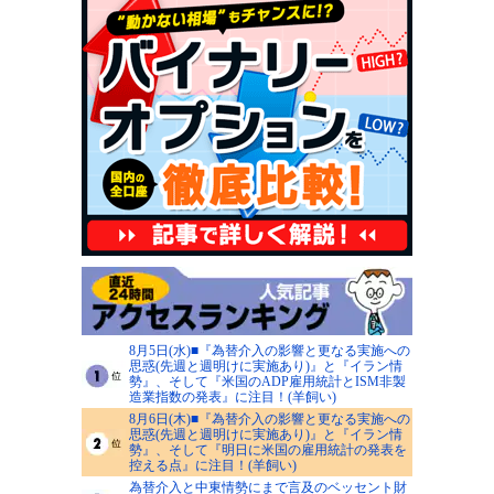
8月5日(水)■『為替介入の影響と更なる実施への
思惑(先週と週明けに実施あり)』と『イラン情
勢』、そして『米国のADP雇用統計とISM非製
造業指数の発表』に注目！(羊飼い)
8月6日(木)■『為替介入の影響と更なる実施への
思惑(先週と週明けに実施あり)』と『イラン情
勢』、そして『明日に米国の雇用統計の発表を
控える点』に注目！(羊飼い)
為替介入と中東情勢にまで言及のベッセント財