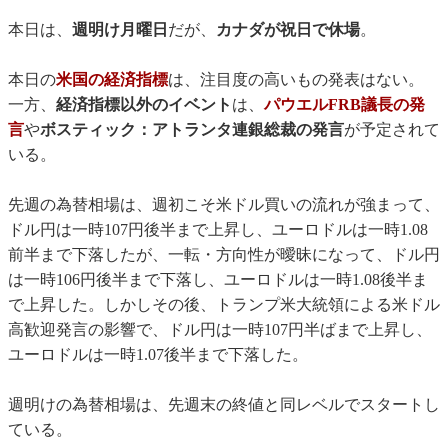
本日は、
週明け月曜日
だが、
カナダが祝日で休場
。
本日の
米国の経済指標
は、注目度の高いもの発表はない。
一方、
経済指標以外のイベント
は、
パウエルFRB議長の発
言
や
ボスティック：アトランタ連銀総裁の発言
が予定されて
いる。
先週の為替相場は、週初こそ米ドル買いの流れが強まって、
ドル円は一時107円後半まで上昇し、ユーロドルは一時1.08
前半まで下落したが、一転・方向性が曖昧になって、ドル円
は一時106円後半まで下落し、ユーロドルは一時1.08後半ま
で上昇した。しかしその後、トランプ米大統領による米ドル
高歓迎発言の影響で、ドル円は一時107円半ばまで上昇し、
ユーロドルは一時1.07後半まで下落した。
週明けの為替相場は、先週末の終値と同レベルでスタートし
ている。