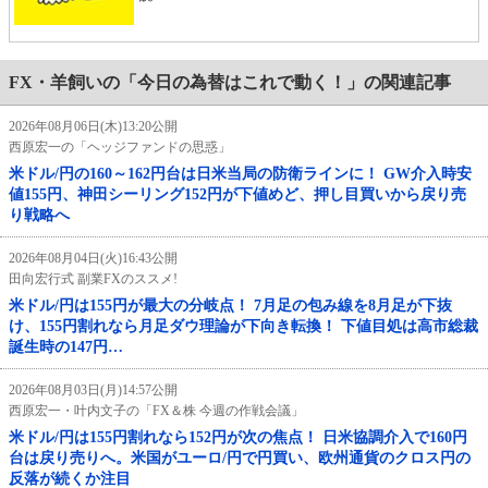
FX・羊飼いの「今日の為替はこれで動く！」の関連記事
2026年08月06日(木)13:20公開
西原宏一の「ヘッジファンドの思惑」
米ドル/円の160～162円台は日米当局の防衛ラインに！ GW介入時安
値155円、神田シーリング152円が下値めど、押し目買いから戻り売
り戦略へ
2026年08月04日(火)16:43公開
田向宏行式 副業FXのススメ!
米ドル/円は155円が最大の分岐点！ 7月足の包み線を8月足が下抜
け、155円割れなら月足ダウ理論が下向き転換！ 下値目処は高市総裁
誕生時の147円…
2026年08月03日(月)14:57公開
西原宏一・叶内文子の「FX＆株 今週の作戦会議」
米ドル/円は155円割れなら152円が次の焦点！ 日米協調介入で160円
台は戻り売りへ。米国がユーロ/円で円買い、欧州通貨のクロス円の
反落が続くか注目