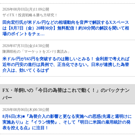
2026年08月03日(月)11:09公開
ザイFX！投資戦略＆勝ち方研究！
田向宏行氏が米ドル/円などの相場動向を音声で解説するXスペース
は【8月7日（金）20時30分】無料配信！約30分間の解説を聞いて相
場のポイントをチェ…
2026年07月31日(金)14:50公開
陳満咲杜の「マーケットをズバリ裏読み」
米ドル/円が165円を突破するのは難しいとみる！ 金利差で考えれば
近年の円安の進行は異例で、正当化できない。日米が連携した為替
介入は、効いてくるはず
FX・羊飼いの「今日の為替はこれで動く！」のバックナン
バー
2026年08月06日(木)06:50公開
8月6日(木)■『為替介入の影響と更なる実施への思惑(先週と週明けに
実施あり)』と『イラン情勢』、そして『明日に米国の雇用統計の発
表を控える点』に注目！