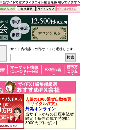
サイト内検索（外部サイトに遷移します）
人気の1000通貨自動売買
『iサイクル注文』
外為オンライン
当サイトからの口座申込者
限定！条件達成で特別に
3000円プレゼント！