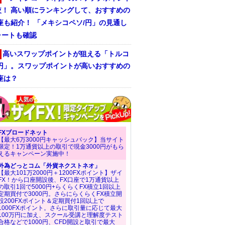
較！ 高い順にランキングして、おすすめの
座も紹介！ 「メキシコペソ/円」の見通し
ャートも確認
高いスワップポイントが狙える「トルコ
/円」。スワップポイントが高いおすすめの
座は？
FXブロードネット
【最大6万3000円キャッシュバック】当サイト
限定！1万通貨以上の取引で現金3000円がもら
えるキャンペーン実施中！
外為どっとコム「外貨ネクストネオ」
【最大101万2000円＋1200FXポイント】ザイ
FX！から口座開設後、FX口座で1万通貨以上
の取引1回で5000円+らくらくFX積立1回以上
定期買付で3000円。さらにらくらくFX積立開
設200FXポイント＆定期買付1回以上で
1000FXポイント。さらに取引量に応じて最大
100万円に加え、スクール受講と理解度テスト
合格などで1000円、CFD開設と取引で最大