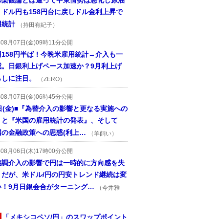
の楽観論とは違って中東情勢は悪化し原油
、ドル円も158円台に戻しドル金利上昇で
用統計
（持田有紀子）
年08月07日(金)09時11分公開
円158円半ば！今晩米雇用統計→介入も一
戒。日銀利上げペース加速か？9月利上げ
らしに注目。
（ZERO）
年08月07日(金)06時45分公開
日(金)■『為替介入の影響と更なる実施への
』と『米国の雇用統計の発表』、そして
国の金融政策への思惑(利上…
（羊飼い）
年08月06日(木)17時00分公開
協調介入の影響で円は一時的に方向感を失
うだが、米ドル/円の円安トレンド継続は変
い！9月日銀会合がターニング…
（今井雅
「メキシコペソ/円」のスワップポイント