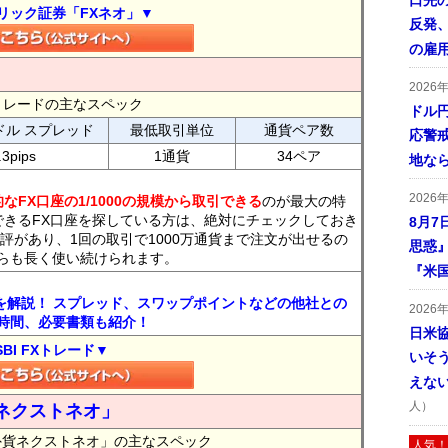
口先
リック証券「FXネオ」▼
反発
の雇
2026
FXトレードの主なスペック
ドル
ドル スプレッド
最低取引単位
通貨ペア数
応警
.3pips
1通貨
34ペア
地な
2026
なFX口座の1/1000の規模から取引できる
のが最大の特
できるFX口座を探している方は、絶対にチェックしておき
8月7
評があり、1回の取引で1000万通貨まで注文が出せるの
思惑
らも長く使い続けられます。
『米
トを解説！ スプレッド、スワップポイントなどの他社との
2026
時間、必要書類も紹介！
日米
SBI FXトレード▼
いそ
えな
人）
ネクストネオ」
外貨ネクストネオ」の主なスペック
人気！