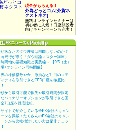
現金がもらえる！
外為どっとコム[外貨ネ
クストネオ]
無料オンラインセミナーは
初心者に人気！口座開設者
向けキャンペーンも充実！
なぜあなたのダウ理論は機能しないのか？
田向宏行が導く「ダウ理論マスター講座」
～時間軸の基礎知識と実践編～ 【9/5（土）
会場+オンライン同時開催】
世界の株価指数や金、原油など注目のコモ
ディティを取引できるCFD口座を徹底比
較！
少額から取引可能で損失や取引時間が限定
的なバイナリーオプションが取引できる国
内全7口座を徹底比較。
当サイトで紹介している全FX会社のキャン
ペーンを掲載！たくさんのFX会社のキャン
ペーンから比較検討したい方は是非チェッ
ク！