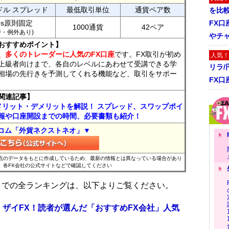
ドル スプレッド
最低取引単位
通貨ペア数
を比
ips原則固定
FX口
1000通貨
42ペア
7時・例外あり)
やチ
おすすめポイント】
、多くのトレーダーに人気のFX口座
です。FX取引が初め
人気！
上級者向けまで、各自のレベルにあわせて受講できる学
リラ
相場の先行きを予測してくれる機能など、取引をサポー
FX口
関連記事】
メリット・デメリットを解説！ スプレッド、スワップポイ
報や口座開設までの時間、必要書類も紹介！
コム「外貨ネクストネオ」▼
時点のデータをもとに作成しているため、最新の情報とは異なっている場合があり
、各FX会社の公式サイトなどで確認してください
位までの全ランキングは、以下よりご覧ください。
 ザイFX！読者が選んだ「おすすめFX会社」人気