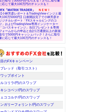
上の取引で3000円がもらえる！さらに取引量
に応じて最大100万円のチャンスも！
JFX「MATRIX TRADER」
ＮＥＷ！
【小林芳彦レポート＆TradingViewインジと最
大100万5000円】口座開設完了で小林芳彦オ
リジナルレポート「FXスキャルピングのコ
ツ」およびTradingView専用インジケーター
「コバスキャインジ」当日プレゼント＆専用
フォームからの申込と合計1万通貨以上の新規
取引で5000円キャッシュバック！さらに取引
量に応じて最大100万円のチャンスも！
注目のFXキャンペーン
スプレッド（取引コスト）
スワップポイント
トルコリラ/円のスワップ
メキシコペソ/円のスワップ
チェココルナ/円のスワップ
ハンガリーフォリント/円のスワップ
ポーランドズロチ/円のスワップ