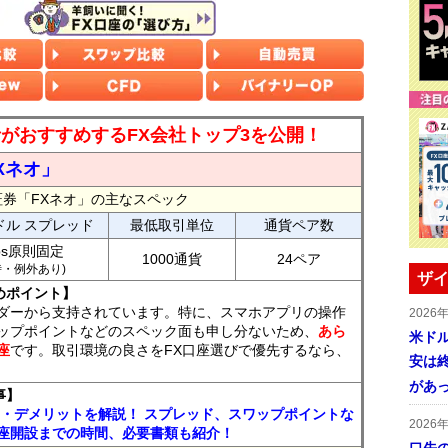
読者がおすすめするFX会社トップ3を公開！
Xネオ」
証券「FXネオ」の主なスペック
ドル スプレッド
最低取引単位
通貨ペア数
ips原則固定
1000通貨
24ペア
7時・例外あり)
ザイ
めポイント】
ダーから支持されています。特に、スマホアプリの操作
2026
ップポイントなどのスペック面も申し分ないため、
あら
米ドル
座
です。取引環境の良さをFX口座選びで優先するなら、
安は終
があ
事】
ト・デメリットを解説！ スプレッド、スワップポイントな
2026
座開設までの時間、必要書類も紹介！