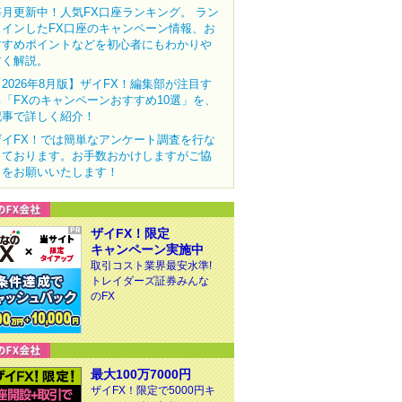
毎月更新中！人気FX口座ランキング。 ラン
クインしたFX口座のキャンペーン情報、お
すすめポイントなどを初心者にもわかりや
すく解説。
【2026年8月版】ザイFX！編集部が注目す
る「FXのキャンペーンおすすめ10選」を、
記事で詳しく紹介！
ザイFX！では簡単なアンケート調査を行な
っております。お手数おかけしますがご協
力をお願いいたします！
ザイFX！限定
キャンペーン実施中
取引コスト業界最安水準!
トレイダーズ証券みんな
のFX
最大100万7000円
ザイFX！限定で5000円キ