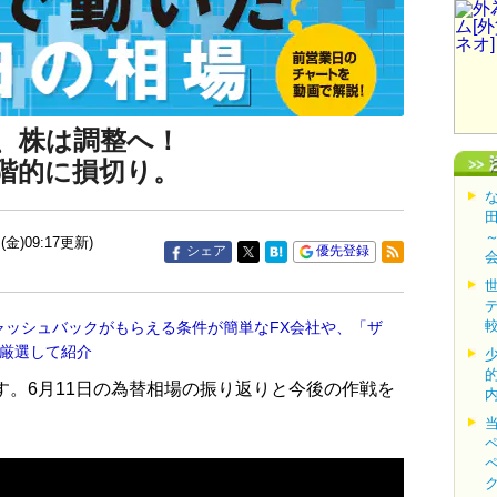
、株は調整へ！
階的に損切り。
(金)09:17更新)
シェア
優先登録
ャッシュバックがもらえる条件が簡単なFX会社や、「ザ
を厳選して紹介
す。6月11日の為替相場の振り返りと今後の作戦を