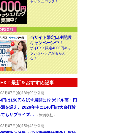
ャッシュバック！
当サイト限定口座開設
キャンペーン中！
ザイFX！限定4000円キャ
ッシュバックがもらえ
る！
FX！最新＆おすすめ記事
年08月07日(金)18時09分公開
/円は150円を試す展開に!? 米ドル高・円
焉を迎え、2026年中に140円の大台打診
ってもサプライズ…
（陳満咲杜）
年08月07日(金)15時43分公開