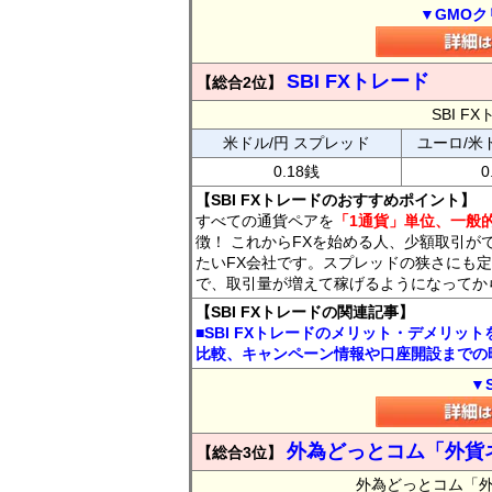
▼GMOク
SBI FXトレード
【総合2位】
SBI 
米ドル/円 スプレッド
ユーロ/米
0.18銭
0
【SBI FXトレードのおすすめポイント】
すべての通貨ペアを
「1通貨」単位、一般的
徴！ これからFXを始める人、少額取引が
たいFX会社です。スプレッドの狭さにも定
で、取引量が増えて稼げるようになってか
【SBI FXトレードの関連記事】
■SBI FXトレードのメリット・デメリッ
比較、キャンペーン情報や口座開設までの
▼
外為どっとコム「外貨
【総合3位】
外為どっとコム「