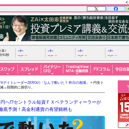
日（金）
--/--
--/--
--/--
--/--
分52秒
--.--
--
--.--
--
--.--
--
--.--
--
FXデイトレーダーZEROの「なんで動いた？ 昨日の相場」
> 円安ト
減→段階的に損切り。
4円へ!?セントラル短資ＦＸベテランディーラーが
を徹底予測！高金利通貨の有望銘柄も