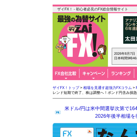
ザイFX！ - 初心者必見のFX総合情報サイト
2026年8月7
日本時間9時46
ザイFX！トップ
>
相場を見通す超強力FXコラム
>
レンド短期で終了、株は調整へ！ポンド円含み損急
米ドル/円は米中間選挙次第で16
2026年後半相場