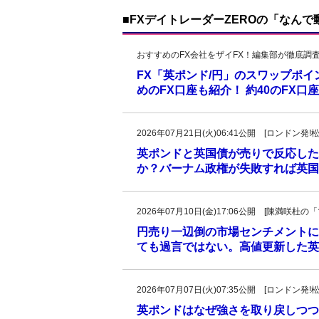
■FXデイトレーダーZEROの「なん
おすすめのFX会社をザイFX！編集部が徹底調
FX「英ポンド/円」のスワップポ
めのFX口座も紹介！ 約40のFX
2026年07月21日(火)06:41公開 [ロンドン
英ポンドと英国債が売りで反応した
か？バーナム政権が失敗すれば英国
2026年07月10日(金)17:06公開 [陳満咲
円売り一辺倒の市場センチメントに
ても過言ではない。高値更新した英
2026年07月07日(火)07:35公開 [ロンドン
英ポンドはなぜ強さを取り戻しつつ