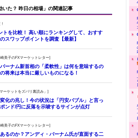
で動いた？ 昨日の相場」の関連記事
査！
イントを比較！ 高い順にランキングして、おすす
口座のスワップポイントを調査【最新】
発!松崎美子のFXマーケットレター]
バーナム新首相の「柔軟性」は何を意味するの
の将来は本当に厳しいものになる！
杜の「マーケットをズバリ裏読み」]
変化の兆し！今の状況は「円安バブル」と言っ
ポンド/円に反落を示唆するサインが点灯
発!松崎美子のFXマーケットレター]
あるのか？アンディ・バーナム氏が直面する二