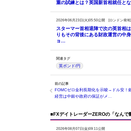
重の試練とは？英国新首相就任とな
2026年06月23日(火)05:50公開 [ロンドン
スターマー首相退陣で次の英首相は
りもその背後にある財政運営の中身
ョ…
関連タグ
英ポンド/円
前の記事
FOMCゼロ金利長期化を示唆→ドル安！
経営は中銀や政府の保証がメ…
■FXデイトレーダーZEROの「なん
2026年08月07日(金)09:11公開