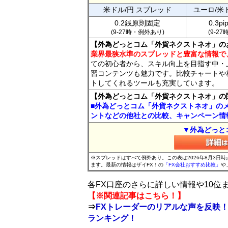
米ドル/円 スプレッド
ユーロ/米
0.2銭原則固定
0.3p
(9-27時・例外あり)
(9-2
【外為どっとコム「外貨ネクストネオ」の
業界最狭水準のスプレッドと豊富な情報で
ての初心者から、スキル向上を目指す中・
習コンテンツも魅力です。比較チャートや
トしてくれるツールも充実しています。
【外為どっとコム「外貨ネクストネオ」の
■外為どっとコム「外貨ネクストネオ」の
ントなどの他社との比較、キャンペーン情
▼外為どっと
※スプレッドはすべて例外あり。この表は2026年8月3日
ます。最新の情報はザイFX！の
「FX会社おすすめ比較」
や
各FX口座のさらに詳しい情報や10
【※関連記事はこちら！】
⇒
FXトレーダーのリアルな声を反映！
ランキング！