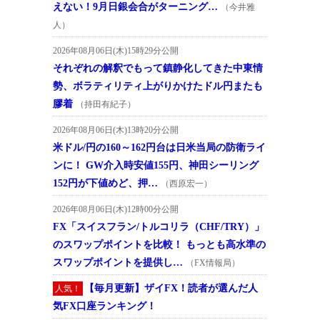
えない！9月日銀会合がターニング…
（今井雅
人）
2026年08月06日(木)15時29分公開
それぞれの解釈でもって鎮静化してきた中東情
勢、ボラティリティ上がりかけたドル円またも
膠着
（持田有紀子）
2026年08月06日(木)13時20分公開
米ドル/円の160～162円台は日米当局の防衛ライ
ンに！ GW介入時安値155円、神田シーリング
152円が下値めど、押…
（西原宏一）
2026年08月06日(木)12時00分公開
FX「スイスフラン/トルコリラ（CHF/TRY）」
のスワップポイントを比較！ もっとも高水準の
スワップポイントを提供し…
（FX情報局）
【毎月更新】ザイFX！読者が選んだ人
人気！
気FX口座ランキング！