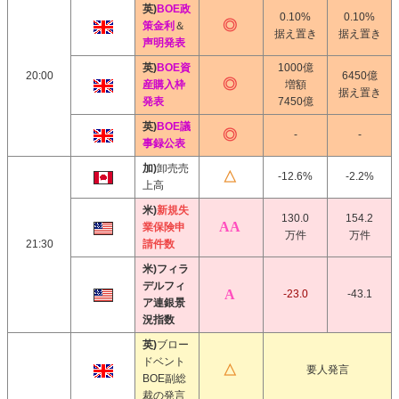
英)
BOE政
0.10%
0.10%
策金利
＆
据え置き
据え置き
声明発表
英)
BOE資
1000億
20:00
6450億
産購入枠
増額
据え置き
発表
7450億
英)
BOE議
-
-
事録公表
加)
卸売売
-12.6%
-2.2%
上高
米)
新規失
130.0
154.2
業保険申
万件
万件
21:30
請件数
米)フィラ
デルフィ
-23.0
-43.1
ア連銀景
況指数
英)
ブロー
ドベント
要人発言
BOE副総
裁の発言