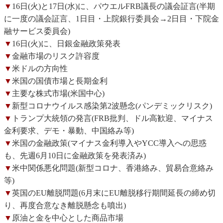
▼
16日(火)と17日(水)に、パウエルFRB議長の議会証言(半期
に一度の議会証言、1日目・上院銀行委員会→2日目・下院金
融サービス委員会)
▼
16日(火)に、日銀金融政策発表
▼
金融市場のリスク許容度
▼
米ドルの方向性
▼
米国の国債市場と長期金利
▼
主要な株式市場(米国中心)
▼
新型コロナウイルス感染第2波懸念(パンデミックリスク)
▼
トランプ大統領の発言(FRB批判、ドル高歓迎、マイナス
金利要求、デモ・暴動、中国絡み等)
▼
米国の金融政策(マイナス金利導入やYCC導入への思惑
も、先週6月10日に金融政策を発表済み)
▼
米中関係悪化問題(新型コロナ、香港絡み、貿易合意絡み
等)
▼
英国のEU離脱問題(6月末にEU離脱移行期間延長の締め切
り、再度合意なき離脱懸念も噴出)
▼
原油と金を中心とした商品市場