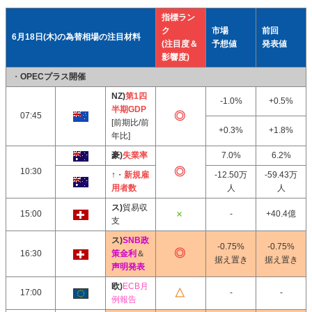
指標ラン
ク
市場
前回
6月18日(木)の為替相場の注目材料
(注目度＆
予想値
発表値
影響度)
・
OPECプラス開催
NZ)
第1四
-1.0%
+0.5%
半期GDP
07:45
[前期比/前
+0.3%
+1.8%
年比]
豪)
失業率
7.0%
6.2%
10:30
↑・
新規雇
-12.50万
-59.43万
用者数
人
人
ス)
貿易収
15:00
-
+40.4億
支
ス)
SNB政
-0.75%
-0.75%
16:30
策金利
＆
据え置き
据え置き
声明発表
欧)
ECB月
17:00
-
-
例報告