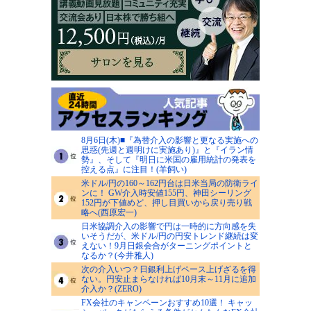
8月6日(木)■『為替介入の影響と更なる実施への
思惑(先週と週明けに実施あり)』と『イラン情
勢』、そして『明日に米国の雇用統計の発表を
控える点』に注目！(羊飼い)
米ドル/円の160～162円台は日米当局の防衛ライ
ンに！ GW介入時安値155円、神田シーリング
152円が下値めど、押し目買いから戻り売り戦
略へ(西原宏一)
日米協調介入の影響で円は一時的に方向感を失
いそうだが、米ドル/円の円安トレンド継続は変
えない！9月日銀会合がターニングポイントと
なるか？(今井雅人)
次の介入いつ？日銀利上げペース上げざるを得
ない。円安止まらなければ10月末～11月に追加
介入か？(ZERO)
FX会社のキャンペーンおすすめ10選！ キャッ