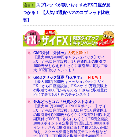
スプレッドが狭いおすすめFX口座が見
注目！
つかる！ 【人気13通貨ペアのスプレッド比較
表】
GMO外貨「外貨ex」
人気上昇中！
【最大100万4000円キャッシュバック】ザイ
FX！から口座開設後、1万通貨以上の取引で
4000円がもらえる！ さらに取引量に応じて最
大100万円のチャンスも！
GMOクリック証券「FXネオ」
ＮＥＷ！
【最大100万4000円キャッシュバック】ザイ
FX！から口座開設後、FXネオで1万通貨以上
の取引で4000円がもらえる！ さらに取引量に
応じて最大100万円のチャンスも！
外為どっとコム「外貨ネクストネオ」
【最大101万2000円＋1200FXポイント】ザイ
FX！から口座開設後、FX口座で1万通貨以上
の取引1回で5000円+らくらくFX積立1回以上定
期買付で3000円。さらにらくらくFX積立開設
200FXポイント＆定期買付1回以上で1000FXポ
イント。さらに取引量に応じて最大100万円に
加え、スクール受講と理解度テスト合格など
で1000円、CFD開設と取引で最大4000円！