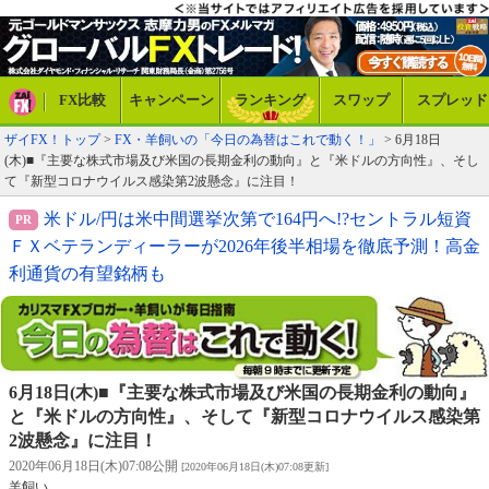
FX比較
キャンペーン
ランキング
スワップ
スプレッド
ザイFX！トップ
>
FX・羊飼いの「今日の為替はこれで動く！」
> 6月18日
(木)■『主要な株式市場及び米国の長期金利の動向』と『米ドルの方向性』、そし
て『新型コロナウイルス感染第2波懸念』に注目！
米ドル/円は米中間選挙次第で164円へ!?セントラル短資
ＦＸベテランディーラーが2026年後半相場を徹底予測！高金
利通貨の有望銘柄も
6月18日(木)■『主要な株式市場及び米国の長期金利の動向』
と『米ドルの方向性』、そして『新型コロナウイルス感染第
2波懸念』に注目！
2020年06月18日(木)07:08公開
[2020年06月18日(木)07:08更新]
羊飼い