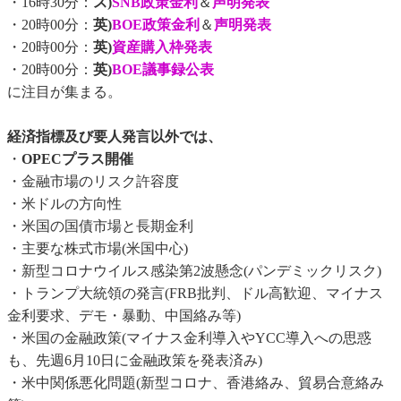
・16時30分：
ス)
SNB政策金利
＆
声明発表
・20時00分：
英)
BOE政策金利
＆
声明発表
・20時00分：
英)
資産購入枠発表
・20時00分：
英)
BOE議事録公表
に注目が集まる。
経済指標及び要人発言以外では、
・
OPECプラス開催
・金融市場のリスク許容度
・米ドルの方向性
・米国の国債市場と長期金利
・主要な株式市場(米国中心)
・新型コロナウイルス感染第2波懸念(パンデミックリスク)
・トランプ大統領の発言(FRB批判、ドル高歓迎、マイナス
金利要求、デモ・暴動、中国絡み等)
・米国の金融政策(マイナス金利導入やYCC導入への思惑
も、先週6月10日に金融政策を発表済み)
・米中関係悪化問題(新型コロナ、香港絡み、貿易合意絡み