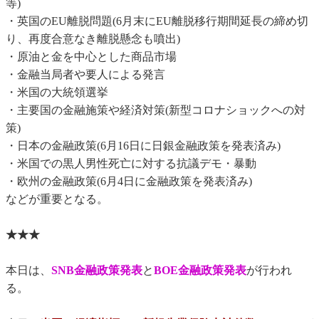
等)
・英国のEU離脱問題(6月末にEU離脱移行期間延長の締め切
り、再度合意なき離脱懸念も噴出)
・原油と金を中心とした商品市場
・金融当局者や要人による発言
・米国の大統領選挙
・主要国の金融施策や経済対策(新型コロナショックへの対
策)
・日本の金融政策(6月16日に日銀金融政策を発表済み)
・米国での黒人男性死亡に対する抗議デモ・暴動
・欧州の金融政策(6月4日に金融政策を発表済み)
などが重要となる。
★★★
本日は、
SNB金融政策発表
と
BOE金融政策発表
が行われ
る。