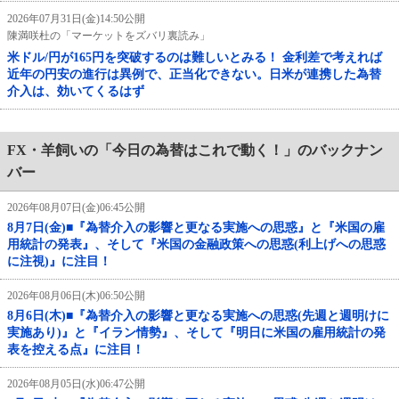
2026年07月31日(金)14:50公開
陳満咲杜の「マーケットをズバリ裏読み」
米ドル/円が165円を突破するのは難しいとみる！ 金利差で考えれば
近年の円安の進行は異例で、正当化できない。日米が連携した為替
介入は、効いてくるはず
FX・羊飼いの「今日の為替はこれで動く！」のバックナン
バー
2026年08月07日(金)06:45公開
8月7日(金)■『為替介入の影響と更なる実施への思惑』と『米国の雇
用統計の発表』、そして『米国の金融政策への思惑(利上げへの思惑
に注視)』に注目！
2026年08月06日(木)06:50公開
8月6日(木)■『為替介入の影響と更なる実施への思惑(先週と週明けに
実施あり)』と『イラン情勢』、そして『明日に米国の雇用統計の発
表を控える点』に注目！
2026年08月05日(水)06:47公開