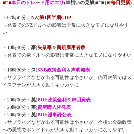
■□■
本日のトレード用のエサ
(羊飼いの見解)■□■(
※毎日更新
)
・07時45分：
NZ)
第1四半期GDP
→発表でのNZドルへの影響は非常に大きなモノになりやす
い
・10時30分：
豪)
失業率
＆
新規雇用者数
→発表での豪ドルへの影響は非常に大きなモノになりやすい
・16時30分：
ス)
SNB政策金利
＆
声明発表
→サプライズなどが出る可能性は小さいが、内容次第ではス
イスフランが大きく動くキッカケに
・20時00分：
英)
BOE政策金利
＆
声明発表
・20時00分：
英)
資産購入枠発表
・20時00分：
英)
BOE議事録公表
→サプライズなどが出る可能性は小さいが、今後の金融政策
への思惑でポンドドルが大きく動くキッカケになりやすい