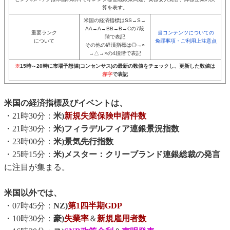
算を表す。
米国の経済指標はSS→S→
AA→A→BB→B→Cの7段
重要ランク
当コンテンツについての
階で表記
について
免罪事項・ご利用上注意点
その他の経済指標は◎→○
→△→×の4段階で表記
※
15時～20時に市場予想値(コンセンサス)の最新の数値をチェックし、更新した数値は
赤字
で表記
米国の経済指標及びイベントは、
・21時30分：
米)
新規失業保険申請件数
・21時30分：
米)フィラデルフィア連銀景況指数
・23時00分：
米)景気先行指数
・25時15分：
米)メスター：クリーブランド連銀総裁の発言
に注目が集まる。
米国以外では、
・07時45分：
NZ)
第1四半期GDP
・10時30分：
豪)
失業率
＆
新規雇用者数