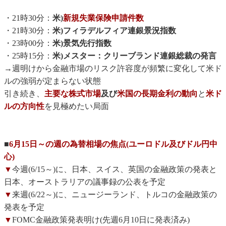
・21時30分：
米)
新規失業保険申請件数
・21時30分：
米)フィラデルフィア連銀景況指数
・23時00分：
米)景気先行指数
・25時15分：
米)メスター：クリーブランド連銀総裁の発言
→週明けから金融市場のリスク許容度が頻繁に変化して米ド
ルの強弱が定まらない状態
引き続き、
主要な株式市場
及び
米国の長期金利の動向
と
米ド
ルの方向性
を見極めたい局面
■
6月15日～の週の為替相場の焦点(ユーロドル及びドル円中
心)
▼
今週(6/15～)に、日本、スイス、英国の金融政策の発表と
日本、オーストラリアの議事録の公表を予定
▼
来週(6/22～)に、ニュージーランド、トルコの金融政策の
発表を予定
▼
FOMC金融政策発表明け(先週6月10日に発表済み)