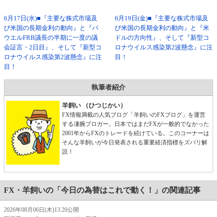
6月17日(水)■『主要な株式市場及
6月19日(金)■『主要な株式市場及
び米国の長期金利の動向』と『パ
び米国の長期金利の動向』と『米
ウエルFRB議長の半期に一度の議
ドルの方向性』、そして『新型コ
会証言・2日目』、そして『新型コ
ロナウイルス感染第2波懸念』に注
ロナウイルス感染第2波懸念』に注
目！
目！
執筆者紹介
羊飼い （ひつじかい）
FX情報満載の人気ブログ「羊飼いのFXブログ」を運営
する凄腕ブロガー。日本ではまだFXが一般的でなかった
2001年からFXのトレードを続けている。このコーナーは
そんな羊飼いが今日発表される重要経済指標をズバリ解
説！
FX・羊飼いの「今日の為替はこれで動く！」の関連記事
2026年08月06日(木)13:20公開