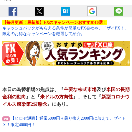
【毎月更新！最新版】FXのキャンペーンおすすめ10選！
キャッシュバックがもらえる条件が簡単なFX会社や、「ザイFX！」
限定のお得なキャンペーンを厳選して紹介。
本日の為替相場の焦点は、『
主要な株式市場
及び
米国の長期
金利の動向
』と『
米ドルの方向性
』、そして『
新型コロナウ
イルス感染第2波懸念
』にあり。
【ヒロセ通商】通常5000円＋乗り換え2000円に加えて、ザイＦ
Ｘ！限定4000円！