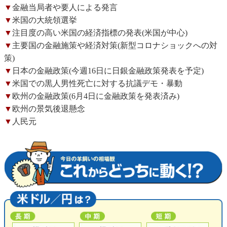
▼
金融当局者や要人による発言
▼
米国の大統領選挙
▼
注目度の高い米国の経済指標の発表(米国が中心)
▼
主要国の金融施策や経済対策(新型コロナショックへの対
策)
▼
日本の金融政策(今週16日に日銀金融政策発表を予定)
▼
米国での黒人男性死亡に対する抗議デモ・暴動
▼
欧州の金融政策(6月4日に金融政策を発表済み)
▼
欧州の景気後退懸念
▼
人民元