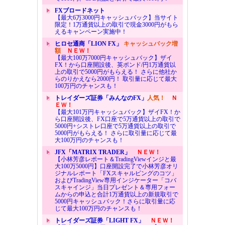
FXブロードネット
【最大6万3000円キャッシュバック】当サイト
限定！1万通貨以上の取引で現金3000円がもら
えるキャンペーン実施中！
ヒロセ通商「LION FX」
キャッシュバック増
額
ＮＥＷ！
【最大100万7000円キャッシュバック】ザイ
FX！から口座開設後、英ポンド/円1万通貨以
上の取引で5000円がもらえる！ さらに他社か
らのりかえなら2000円！ 取引量に応じて最大
100万円のチャンスも！
トレイダーズ証券「みんなのFX」
人気！
Ｎ
ＥＷ！
【最大101万円キャッシュバック】ザイFX！か
ら口座開設後、FX口座で5万通貨以上の取引で
5000円+シストレ口座で5万通貨以上の取引で
5000円がもらえる！ さらに取引量に応じて最
大100万円のチャンスも！
JFX「MATRIX TRADER」
ＮＥＷ！
【小林芳彦レポート＆TradingViewインジと最
大100万5000円】口座開設完了で小林芳彦オリ
ジナルレポート「FXスキャルピングのコツ」
およびTradingView専用インジケーター「コバ
スキャインジ」当日プレゼント＆専用フォー
ムからの申込と合計1万通貨以上の新規取引で
5000円キャッシュバック！さらに取引量に応
じて最大100万円のチャンスも！
トレイダーズ証券「LIGHT FX」
ＮＥＷ！