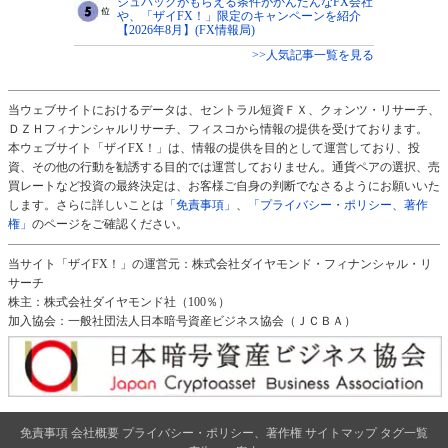
シュバックがもらえる条件がかんたんなFX会社
や、「ザイFX！」限定のキャンペーンを紹介
【2026年8月】(FX情報局)
>>人気記事一覧を見る
当ウェブサイトにおけるデータは、セントラル短資ＦＸ、クォンツ・リサーチ、
ＤＺＨフィナンシャルリサーチ、フィスコから情報の提供を受けております。
本ウェブサイト「ザイFX！」は、情報の提供を目的として運営しており、投
資、その他の行動を勧誘する目的では運営しておりません。通貨ペアの選択、売
買レートなど投資の最終決定は、お客様ご自身の判断でなさるようにお願いいた
します。さらに詳しいことは
「免責事項」
、
「プライバシー・ポリシー、著作
権」
のページをご確認ください。
当サイト「ザイFX！」の運営元：株式会社ダイヤモンド・フィナンシャル・リ
サーチ
株主：株式会社ダイヤモンド社（100％）
加入協会：一般社団法人日本暗号資産ビジネス協会（ＪＣＢＡ）
免責事項
会社概要
プライバシー・ポリシー、著作権
サイトマップ
タグ一覧