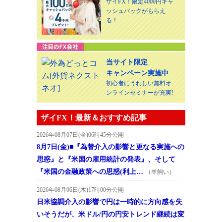
ザイFX！限定4000円キャ
ッシュバックがもらえ
る！
当サイト限定
キャンペーン実施中
初心者にうれしい無料オ
ンラインセミナーが充実!
ザイFX！最新＆おすすめ記事
2026年08月07日(金)06時45分公開
8月7日(金)■『為替介入の影響と更なる実施への
思惑』と『米国の雇用統計の発表』、そして
『米国の金融政策への思惑(利上…
（羊飼い）
2026年08月06日(木)17時00分公開
日米協調介入の影響で円は一時的に方向感を失
いそうだが、米ドル/円の円安トレンド継続は変