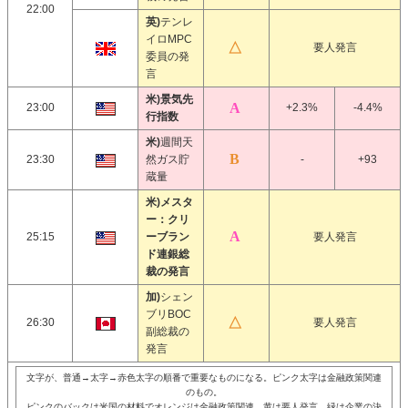
22:00
英)
テンレ
イロMPC
要人発言
委員の発
言
米)景気先
23:00
+2.3%
-4.4%
行指数
米)
週間天
23:30
然ガス貯
-
+93
蔵量
米)メスタ
ー：クリ
25:15
ーブラン
要人発言
ド連銀総
裁の発言
加)
シェン
ブリBOC
26:30
要人発言
副総裁の
発言
文字が、普通→太字→赤色太字の順番で重要なものになる。ピンク太字は金融政策関連
のもの。
ピンクのバックは米国の材料でオレンジは金融政策関連、黄は要人発言、緑は企業の決