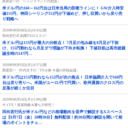
西原宏一の「ヘッジファンドの思惑」
米ドル/円の160～162円台は日米当局の防衛ラインに！ GW介入時安
値155円、神田シーリング152円が下値めど、押し目買いから戻り売
り戦略へ
2026年08月04日(火)16:43公開
田向宏行式 副業FXのススメ!
米ドル/円は155円が最大の分岐点！ 7月足の包み線を8月足が下抜
け、155円割れなら月足ダウ理論が下向き転換！ 下値目処は高市総裁
誕生時の147円…
2026年08月03日(月)14:57公開
西原宏一・叶内文子の「FX＆株 今週の作戦会議」
米ドル/円は155円割れなら152円が次の焦点！ 日米協調介入で160円
台は戻り売りへ。米国がユーロ/円で円買い、欧州通貨のクロス円の
反落が続くか注目
2026年08月03日(月)11:09公開
ザイFX！投資戦略＆勝ち方研究！
田向宏行氏が米ドル/円などの相場動向を音声で解説するXスペース
は【8月7日（金）20時30分】無料配信！約30分間の解説を聞いて相
場のポイントをチェ…