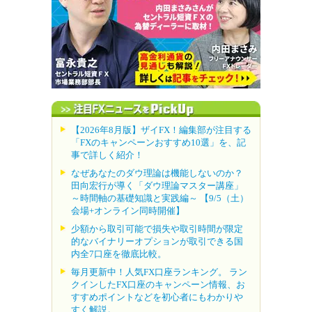
【2026年8月版】ザイFX！編集部が注目する
「FXのキャンペーンおすすめ10選」を、記
事で詳しく紹介！
なぜあなたのダウ理論は機能しないのか？
田向宏行が導く「ダウ理論マスター講座」
～時間軸の基礎知識と実践編～ 【9/5（土）
会場+オンライン同時開催】
少額から取引可能で損失や取引時間が限定
的なバイナリーオプションが取引できる国
内全7口座を徹底比較。
毎月更新中！人気FX口座ランキング。 ラン
クインしたFX口座のキャンペーン情報、お
すすめポイントなどを初心者にもわかりや
すく解説。