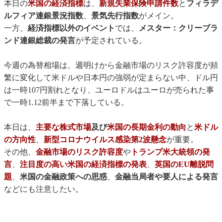
本日の
米国の経済指標
は、
新規失業保険申請件数
と
フィラデ
ルフィア連銀景況指数
、
景気先行指数
がメイン。
一方、
経済指標以外のイベント
では、
メスター：クリーブラ
ンド連銀総裁の発言
が予定されている。
今週の為替相場は、週明けから金融市場のリスク許容度が頻
繁に変化して米ドルや日本円の強弱が定まらない中、ドル円
は一時107円割れとなり、ユーロドルはユーロが売られた事
で一時1.12前半まで下落している。
本日は、
主要な株式市場
及び
米国の長期金利の動向
と
米ドル
の方向性
、
新型コロナウイルス感染第2波懸念
が重要。
その他、
金融市場のリスク許容度
や
トランプ米大統領の発
言
、
注目度の高い米国の経済指標の発表
、
英国のEU離脱問
題
、
米国の金融政策への思惑
、
金融当局者や要人による発言
などにも注意したい。