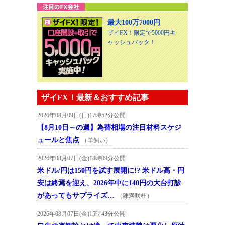
最大100万7000円
ザイFX！限定で5000円キ
ャッシュバック！
ザイFX！最新＆おすすめ記事
2026年08月09日(日)17時52分公開
【8月10日～の週】為替相場の注目材料スケジ
ュールと焦点
（羊飼い）
2026年08月07日(金)18時09分公開
米ドル/円は150円を試す展開に!? 米ドル高・円
安は終焉を迎え、2026年中に140円の大台打診
があってもサプライズ…
（陳満咲杜）
2026年08月07日(金)15時43分公開