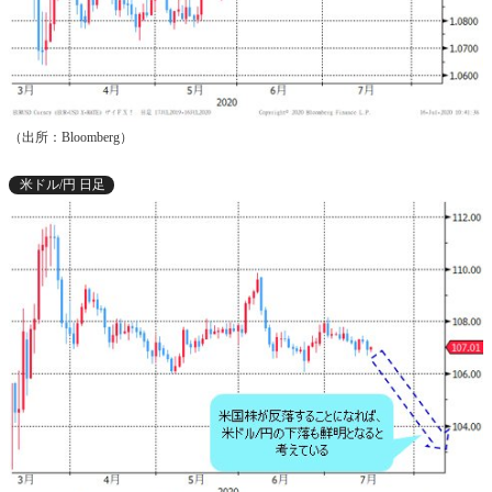
（出所：Bloomberg）
米ドル/円 日足