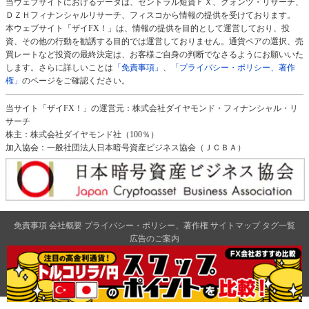
当ウェブサイトにおけるデータは、セントラル短資ＦＸ、クォンツ・リサーチ、
ＤＺＨフィナンシャルリサーチ、フィスコから情報の提供を受けております。
本ウェブサイト「ザイFX！」は、情報の提供を目的として運営しており、投
資、その他の行動を勧誘する目的では運営しておりません。通貨ペアの選択、売
買レートなど投資の最終決定は、お客様ご自身の判断でなさるようにお願いいた
します。さらに詳しいことは
「免責事項」
、
「プライバシー・ポリシー、著作
権」
のページをご確認ください。
当サイト「ザイFX！」の運営元：株式会社ダイヤモンド・フィナンシャル・リ
サーチ
株主：株式会社ダイヤモンド社（100％）
加入協会：一般社団法人日本暗号資産ビジネス協会（ＪＣＢＡ）
免責事項
会社概要
プライバシー・ポリシー、著作権
サイトマップ
タグ一覧
広告のご案内
ダイヤモンド社のサイト
ダイヤモンド・オンライン
|
週刊ダイヤモンド
|
ザイ・オンライン
|
クリプトインサイト
|
ザイFX！
2026 Diamond Financial Research,Inc All Rights Reserved.