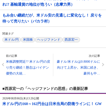
れ!? 基軸通貨の地位が危うい（志摩力男）
もみ合い継続だが、米ドル安の見通しに変化なし！ 戻りを
待って売りたい（バカラ村）
関連タグ
米ドル/円
米国株
ヘッジファンド
西原宏一
前の記事
次の記事
米株調整間近!? 米ドル/円の戻
豪ドル/米ドルは0.8000ドルに
り売り継続！懸念はバイデン
向けて上昇か。米国に続き、
優勢の大統…
豪州も中…
■西原宏一の「ヘッジファンドの思惑」の最新記事
2026年08月06日(木)13:20公開
米ドル/円の160～162円台は日米当局の防衛ラインに！ GW