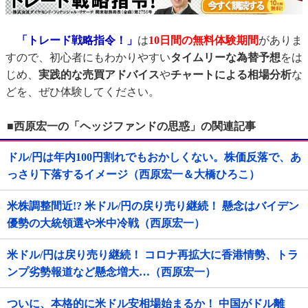
「トレード戦略指令！」
は
10日間の無料体験期間
がありま
すので、初心者にもわかりやすい
タイムリーな為替予想
をは
じめ、
実践的な売買アドバイス
や
チャートによる相場分析
な
どを、ぜひ体験してください。
■西原宏一の「ヘッジファンドの思惑」の関連記事
ドル/円は年内100円割れでもおかしくない。株価反落で、あ
っさり下落するイメージ（西原宏一＆大橋ひろこ）
米株調整間近!? 米ドル/円の戻り売り継続！ 懸念はバイデン
優勢の大統領選や米中冷戦（西原宏一）
米ドル/円は戻り売り継続！ コロナ再拡大に香港情勢、トラ
ンプ劣勢報道など懸念増大…（西原宏一）
ついに、本格的に米ドル安相場始まるか！ 中国がドル離