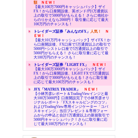
額
ＮＥＷ！
【最大100万7000円キャッシュバック】ザイ
FX！から口座開設後、英ポンド/円1万通貨以
上の取引で5000円がもらえる！ さらに他社か
らのりかえなら2000円！ 取引量に応じて最大
100万円のチャンスも！
トレイダーズ証券「みんなのFX」
人気！
Ｎ
ＥＷ！
【最大101万円キャッシュバック】ザイFX！か
ら口座開設後、FX口座で5万通貨以上の取引で
5000円+シストレ口座で5万通貨以上の取引で
5000円がもらえる！ さらに取引量に応じて最
大100万円のチャンスも！
トレイダーズ証券「LIGHT FX」
ＮＥＷ！
【最大100万3000円キャッシュバック】ザイ
FX！から口座開設後、LIGHT FXで5万通貨以
上の取引で3000円がもらえる！さらに取引量
に応じて最大100万円のチャンスも！
JFX「MATRIX TRADER」
ＮＥＷ！
【小林芳彦レポート＆TradingViewインジと最
大100万5000円】口座開設完了で小林芳彦オリ
ジナルレポート「FXスキャルピングのコツ」
およびTradingView専用インジケーター「コバ
スキャインジ」当日プレゼント＆専用フォー
ムからの申込と合計1万通貨以上の新規取引で
5000円キャッシュバック！さらに取引量に応
じて最大100万円のチャンスも！