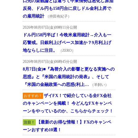
口先の楽観論とは違って中東情勢は悪化し原油
反発、ドル円も158円台に戻しドル金利上昇で
の雇用統計
（持田有紀子）
2026年08月07日(金)09時11分公開
ドル円158円半ば！今晩米雇用統計→介入も一
応警戒。日銀利上げペース加速か？9月利上げ
地ならしに注目。
（ZERO）
2026年08月07日(金)06時45分公開
8月7日(金)■『為替介入の影響と更なる実施への
思惑』と『米国の雇用統計の発表』、そして
『米国の金融政策への思惑(利上…
（羊飼い）
ザイFX！で紹介している全FX会社
おすすめ！
のキャンペーンを掲載！ 今どんなFXキャンペ
ーンをやっているのか、こちらからチェック！
【最新のお得な情報！】FXのキャンペ
注目！
ーンおすすめ10選！