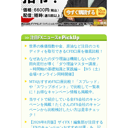
世界の株価指数や金、原油など注目のコモ
ディティを取引できるCFD口座を徹底比較！
なぜあなたのダウ理論は機能しないのか？
田向宏行が導く「ダウ理論マスター講座」
～時間軸の基礎知識と実践編～ 【9/5（土）
会場+オンライン同時開催】
MT4おすすめFX口座比較！「スプレッド」
や「スワップポイント」で比較して一覧表
に！お得なキャンペーン情報も掲載中。
当サイトで紹介している全FX会社のキャン
ペーンを掲載！たくさんのFX会社のキャン
ペーンから比較検討したい方は是非チェッ
ク！
【2026年8月版】ザイFX！編集部が注目する
「FXのキャンペーンおすすめ10選」を、記