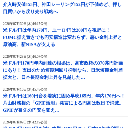
介入時安値155円、神田シーリング152円が下値めど、押し
目買いから戻り売り戦略へ
2026年07月30日(木)16:17公開
米ドル/円は年内170円、ユーロ/円は200円を視野に！
FOMC据え置きでも円安構造は変わらず、悪い金利上昇と
原油高、新NISAが支える
2026年07月23日(木)16:57公開
米ドル/円170円年内到達の根拠は、高市政権の370兆円計画
にあり！ 支出のため短期利回り抑制なら、日米短期金利差
拡大と、日本長期金利上昇を見越した…
2026年07月16日(木)15:48公開
米ドル/円は160円台を着実に固め早晩165円、年内170円へ！
片山財務相の「GPIF活用」発言による円高は数日で消滅。
GPIFが目先の円安を変え…
2026年07月09日(木)12:19公開