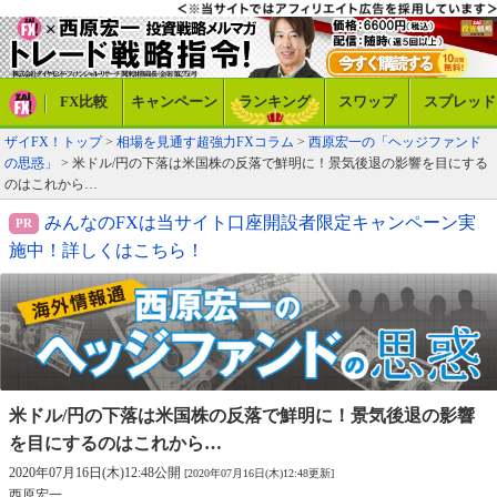
FX比較
キャンペーン
ランキング
スワップ
スプレッド
ザイFX！トップ
>
相場を見通す超強力FXコラム
>
西原宏一の「ヘッジファンド
の思惑」
> 米ドル/円の下落は米国株の反落で鮮明に！景気後退の影響を目にする
のはこれから…
みんなのFXは当サイト口座開設者限定キャンペーン実
施中！詳しくはこちら！
米ドル/円の下落は米国株の反落で鮮明に！
景気後退の影響
を目にするのはこれから…
2020年07月16日(木)12:48公開
[2020年07月16日(木)12:48更新]
西原宏一