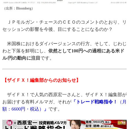
（出所：Bloomberg）
ＪＰモルガン・チェースのＣＥＯのコメントのとおり、リ
セッションの影響を今後、目にすることになるのか？
米国株におけるダイバージェンスの行方、そして、じわじ
わと下落を鮮明にし、
依然として100円への過程にある米ド
ル/円の動向に注目
です。
【ザイＦＸ！編集部からのお知らせ】
ザイＦＸ！で人気の西原宏一さんと、ザイＦＸ！編集部が
お届けする有料メルマガ、それが
「トレード戦略指令！
（月
額：6600円・税込）
」
です。