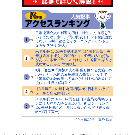
日米協調介入の影響で円は一時的に方向感を失
いそうだが、米ドル/円の円安トレンド継続は変
えない！9月日銀会合がターニングポイントと
なるか？(今井雅人)
米ドル/円は150円を試す展開に!? 米ドル高・円
安は終焉を迎え、2026年中に140円の大台打診
があってもサプライズではない！ 今回の介入は
成功するとみる(陳満咲杜)
8月7日(金)■『為替介入の影響と更なる実施への
思惑』と『米国の雇用統計の発表』、そして
『米国の金融政策への思惑(利上げへの思惑に注
視)』に注目！(羊飼い)
【8月10日～の週】為替相場の注目材料スケジ
ュールと焦点(羊飼い)
米ドル/円の160～162円台は日米当局の防衛ライ
ンに！ GW介入時安値155円、神田シーリング
152円が下値めど、押し目買いから戻り売り戦
略へ(西原宏一)
>>人気記事一覧を見る