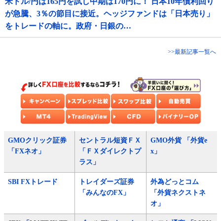
米ドル/円は165円を試し中期は170円に！ 日本10年債利回り
が急騰、3％の節目に接近。ヘッジファンドは「日本売り」
をトレードの軸に。政府・日銀の…
>>最新記事一覧へ
GMOクリック証券
セントラル短資ＦＸ
GMO外貨 「外貨e
「FXネオ」
「ＦＸダイレクトプ
x」
ラス」
SBI FXトレード
トレイダーズ証券
外為どっとコム
「みんなのFX」
「外貨ネクストネ
オ」