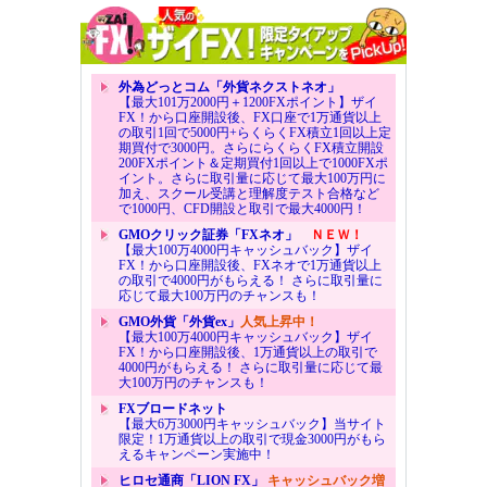
外為どっとコム「外貨ネクストネオ」
【最大101万2000円＋1200FXポイント】ザイ
FX！から口座開設後、FX口座で1万通貨以上
の取引1回で5000円+らくらくFX積立1回以上定
期買付で3000円。さらにらくらくFX積立開設
200FXポイント＆定期買付1回以上で1000FXポ
イント。さらに取引量に応じて最大100万円に
加え、スクール受講と理解度テスト合格など
で1000円、CFD開設と取引で最大4000円！
GMOクリック証券「FXネオ」
ＮＥＷ！
【最大100万4000円キャッシュバック】ザイ
FX！から口座開設後、FXネオで1万通貨以上
の取引で4000円がもらえる！ さらに取引量に
応じて最大100万円のチャンスも！
GMO外貨「外貨ex」
人気上昇中！
【最大100万4000円キャッシュバック】ザイ
FX！から口座開設後、1万通貨以上の取引で
4000円がもらえる！ さらに取引量に応じて最
大100万円のチャンスも！
FXブロードネット
【最大6万3000円キャッシュバック】当サイト
限定！1万通貨以上の取引で現金3000円がもら
えるキャンペーン実施中！
ヒロセ通商「LION FX」
キャッシュバック増