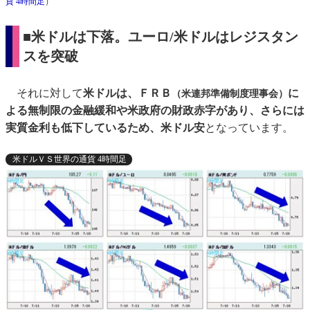
貨 4時間足
）
■米ドルは下落。ユーロ/米ドルはレジスタン
スを突破
それに対して
米ドルは、ＦＲＢ
に
（米連邦準備制度理事会）
よる無制限の金融緩和や米政府の財政赤字があり、さらには
実質金利も低下しているため、米ドル安
となっています。
米ドルＶＳ世界の通貨 4時間足