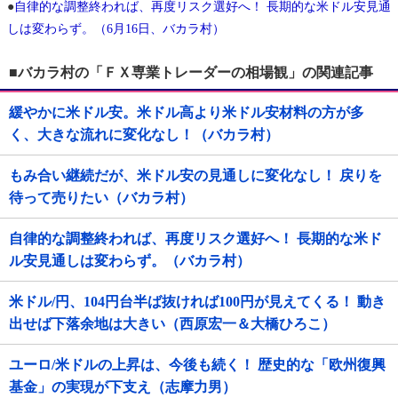
●
自律的な調整終われば、再度リスク選好へ！ 長期的な米ドル安見通
しは変わらず。（6月16日、バカラ村）
■バカラ村の「ＦＸ専業トレーダーの相場観」の関連記事
緩やかに米ドル安。米ドル高より米ドル安材料の方が多
く、大きな流れに変化なし！（バカラ村）
もみ合い継続だが、米ドル安の見通しに変化なし！ 戻りを
待って売りたい（バカラ村）
自律的な調整終われば、再度リスク選好へ！ 長期的な米ド
ル安見通しは変わらず。（バカラ村）
米ドル/円、104円台半ば抜ければ100円が見えてくる！ 動き
出せば下落余地は大きい（西原宏一＆大橋ひろこ）
ユーロ/米ドルの上昇は、今後も続く！ 歴史的な「欧州復興
基金」の実現が下支え（志摩力男）