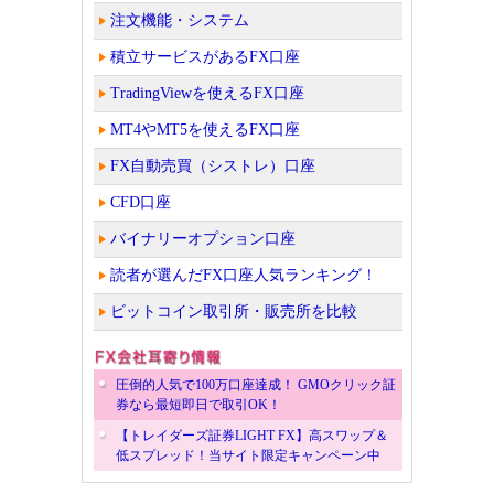
注文機能・システム
積立サービスがあるFX口座
TradingViewを使えるFX口座
MT4やMT5を使えるFX口座
FX自動売買（シストレ）口座
CFD口座
バイナリーオプション口座
読者が選んだFX口座人気ランキング！
ビットコイン取引所・販売所を比較
圧倒的人気で100万口座達成！ GMOクリック証
券なら最短即日で取引OK！
【トレイダーズ証券LIGHT FX】高スワップ＆
低スプレッド！当サイト限定キャンペーン中