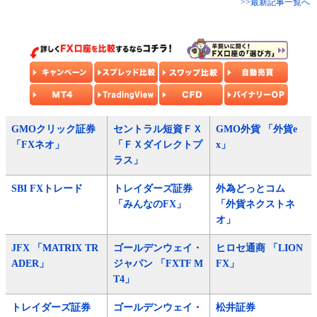
>>最新記事一覧へ
GMOクリック証券
セントラル短資ＦＸ
GMO外貨 「外貨e
「FXネオ」
「ＦＸダイレクトプ
x」
ラス」
SBI FXトレード
トレイダーズ証券
外為どっとコム
「みんなのFX」
「外貨ネクストネ
オ」
JFX 「MATRIX TR
ゴールデンウェイ・
ヒロセ通商 「LION
ADER」
ジャパン 「FXTF M
FX」
T4」
トレイダーズ証券
ゴールデンウェイ・
松井証券