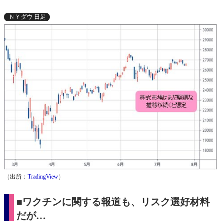
ＮＹダウ 日足
（出所：
TradingView
）
■ワクチンに関する報道も、リスク選好材料
だが…