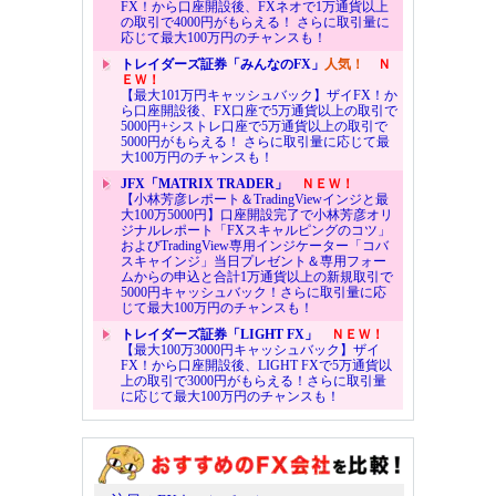
FX！から口座開設後、FXネオで1万通貨以上
の取引で4000円がもらえる！ さらに取引量に
応じて最大100万円のチャンスも！
トレイダーズ証券「みんなのFX」
人気！
Ｎ
ＥＷ！
【最大101万円キャッシュバック】ザイFX！か
ら口座開設後、FX口座で5万通貨以上の取引で
5000円+シストレ口座で5万通貨以上の取引で
5000円がもらえる！ さらに取引量に応じて最
大100万円のチャンスも！
JFX「MATRIX TRADER」
ＮＥＷ！
【小林芳彦レポート＆TradingViewインジと最
大100万5000円】口座開設完了で小林芳彦オリ
ジナルレポート「FXスキャルピングのコツ」
およびTradingView専用インジケーター「コバ
スキャインジ」当日プレゼント＆専用フォー
ムからの申込と合計1万通貨以上の新規取引で
5000円キャッシュバック！さらに取引量に応
じて最大100万円のチャンスも！
トレイダーズ証券「LIGHT FX」
ＮＥＷ！
【最大100万3000円キャッシュバック】ザイ
FX！から口座開設後、LIGHT FXで5万通貨以
上の取引で3000円がもらえる！さらに取引量
に応じて最大100万円のチャンスも！