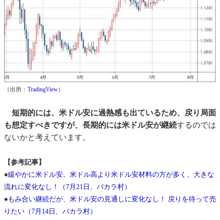
（出所：
TradingView
）
短期的には、米ドル安に過熱感も出ているため、戻り局面
も想定すべきですが、長期的には米ドル安が継続
するのでは
ないかと考えています。
【参考記事】
●
緩やかに米ドル安。米ドル高より米ドル安材料の方が多く、大きな
流れに変化なし！（7月21日、バカラ村）
●
もみ合い継続だが、米ドル安の見通しに変化なし！ 戻りを待って売
りたい（7月14日、バカラ村）