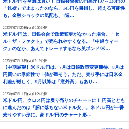
米ドル/円を今週は買い！ 日銀会合後の円高が137～138円の
「鉄壁」で止まったのなら、145円を目指し、超える可能性
も。金融ショックの気配も、1週…
2023年07月25日(火)10:55公開
米ドル/円は、日銀会合で政策変更がなかった場合、「セ
ル・ザ・ファクト」で売られやすくなる。「中銀ウィー
ク」のなか、あえてトレードするなら英ポンド/米…
2023年07月18日(火)12:19公開
【中期展望】米ドル/円は、7月は日銀政策変更期待、8月は
円買いの季節性で上値が重そう。ただ、売り手には日米金
利差が厳しく、9月以降は「意外高」もあり…
2023年07月11日(火)11:24公開
米ドル/円、クロス円は戻り売りのチャートに！ 円高ととも
に進んだのは「腑に落ちない米ドル安」。米ドル/円が一番
売りやすい形に。豪ドル/円のチャート形…