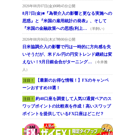
2026年08月07日(金)06時45分公開
8月7日(金)■『為替介入の影響と更なる実施への
思惑』と『米国の雇用統計の発表』、そして
『米国の金融政策への思惑(利上…
（羊飼い）
2026年08月06日(木)17時00分公開
日米協調介入の影響で円は一時的に方向感を失
いそうだが、米ドル/円の円安トレンド継続は変
えない！9月日銀会合がターニング…
（今井雅
人）
【最新のお得な情報！】FXのキャンペ
注目！
ーンおすすめ10選！
約40口座を調査して人気12通貨ペアのス
注目！
ワップポイントの比較表を作成！高いスワップ
ポイントを提供しているFX口座はどこだ？