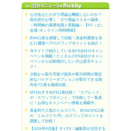
なぜあなたのダウ理論は機能しないのか？
田向宏行が導く「ダウ理論マスター講座」
～時間軸の基礎知識と実践編～ 【9/5（土）
会場+オンライン同時開催】
約40口座を調査して比較！高金利通貨を含
む12通貨ペアのスワップポイントを紹介！
当サイトで紹介している全FX会社のキャン
ペーンを掲載！たくさんのFX会社のキャン
ペーンから比較検討したい方は是非チェッ
ク！
少額から取引可能で損失や取引時間が限定
的なバイナリーオプションが取引できる国
内全7口座を徹底比較。
MT4おすすめFX口座比較！「スプレッド」
や「スワップポイント」で比較して一覧表
に！お得なキャンペーン情報も掲載中。
高金利で人気のトルコリラ。 約30のFX口座
の「トルコリラ/円」のスワップポイントを
調査して比較！
【2026年8月版】ザイFX！編集部が注目する