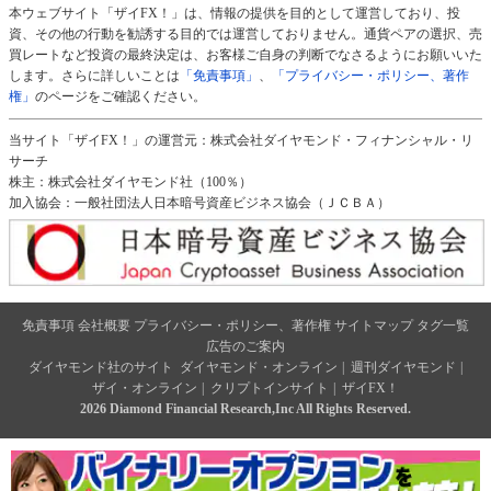
本ウェブサイト「ザイFX！」は、情報の提供を目的として運営しており、投
資、その他の行動を勧誘する目的では運営しておりません。通貨ペアの選択、売
買レートなど投資の最終決定は、お客様ご自身の判断でなさるようにお願いいた
します。さらに詳しいことは
「免責事項」
、
「プライバシー・ポリシー、著作
権」
のページをご確認ください。
当サイト「ザイFX！」の運営元：株式会社ダイヤモンド・フィナンシャル・リ
サーチ
株主：株式会社ダイヤモンド社（100％）
加入協会：一般社団法人日本暗号資産ビジネス協会（ＪＣＢＡ）
免責事項
会社概要
プライバシー・ポリシー、著作権
サイトマップ
タグ一覧
広告のご案内
ダイヤモンド社のサイト
ダイヤモンド・オンライン
|
週刊ダイヤモンド
|
ザイ・オンライン
|
クリプトインサイト
|
ザイFX！
2026 Diamond Financial Research,Inc All Rights Reserved.