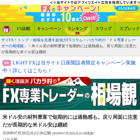
FX比較
キャンペーン
ランキング
スワップ
スプレッド
ザイFX！トップ
>
相場を見通す超強力FXコラム
>
バカラ村の「ＦＸ専業トレー
ダーの相場観」
> 米ドル安の材料豊富で短期的には過熱感も。戻り局面に注意だ
が長期的な米ドル安は継続
LIGHT FXは当サイト口座開設者限定キャンペーン実施
中！詳しくはこちら！
米ドル安の材料豊富で短期的には過熱感も。
戻り局面に注意
だが長期的な米ドル安は継続
2020年07月28日(火)12:06公開
[2020年07月28日(火)12:06更新]
バカラ村