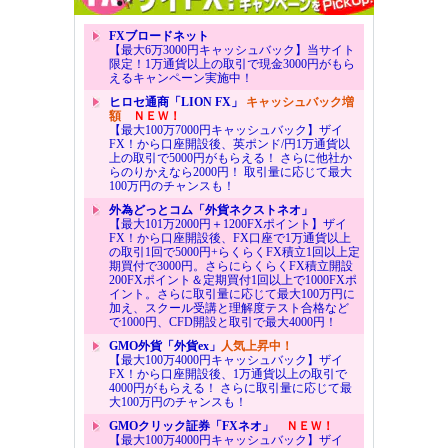
FXブロードネット
【最大6万3000円キャッシュバック】当サイト
限定！1万通貨以上の取引で現金3000円がもら
えるキャンペーン実施中！
ヒロセ通商「LION FX」
キャッシュバック増
額
ＮＥＷ！
【最大100万7000円キャッシュバック】ザイ
FX！から口座開設後、英ポンド/円1万通貨以
上の取引で5000円がもらえる！ さらに他社か
らのりかえなら2000円！ 取引量に応じて最大
100万円のチャンスも！
外為どっとコム「外貨ネクストネオ」
【最大101万2000円＋1200FXポイント】ザイ
FX！から口座開設後、FX口座で1万通貨以上
の取引1回で5000円+らくらくFX積立1回以上定
期買付で3000円。さらにらくらくFX積立開設
200FXポイント＆定期買付1回以上で1000FXポ
イント。さらに取引量に応じて最大100万円に
加え、スクール受講と理解度テスト合格など
で1000円、CFD開設と取引で最大4000円！
GMO外貨「外貨ex」
人気上昇中！
【最大100万4000円キャッシュバック】ザイ
FX！から口座開設後、1万通貨以上の取引で
4000円がもらえる！ さらに取引量に応じて最
大100万円のチャンスも！
GMOクリック証券「FXネオ」
ＮＥＷ！
【最大100万4000円キャッシュバック】ザイ