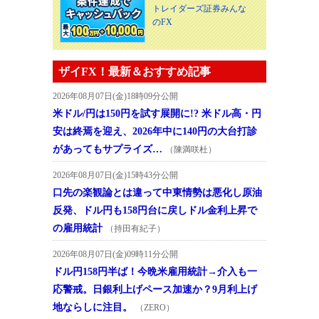
トレイダーズ証券みんな
のFX
ザイFX！最新＆おすすめ記事
2026年08月07日(金)18時09分公開
米ドル/円は150円を試す展開に!? 米ドル高・円
安は終焉を迎え、2026年中に140円の大台打診
があってもサプライズ…
（陳満咲杜）
2026年08月07日(金)15時43分公開
口先の楽観論とは違って中東情勢は悪化し原油
反発、ドル円も158円台に戻しドル金利上昇で
の雇用統計
（持田有紀子）
2026年08月07日(金)09時11分公開
ドル円158円半ば！今晩米雇用統計→介入も一
応警戒。日銀利上げペース加速か？9月利上げ
地ならしに注目。
（ZERO）