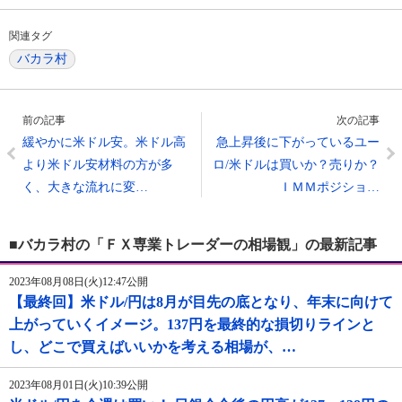
関連タグ
バカラ村
前の記事
次の記事
緩やかに米ドル安。米ドル高
急上昇後に下がっているユー
より米ドル安材料の方が多
ロ/米ドルは買いか？売りか？
く、大きな流れに変…
ＩＭＭポジショ…
■バカラ村の「ＦＸ専業トレーダーの相場観」の最新記事
2023年08月08日(火)12:47公開
【最終回】米ドル/円は8月が目先の底となり、年末に向けて
上がっていくイメージ。137円を最終的な損切りラインと
し、どこで買えばいいかを考える相場が、…
2023年08月01日(火)10:39公開