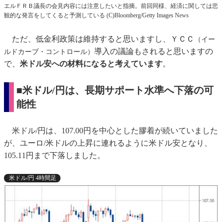
エルＦＲＢ議長の会見内容には注意したいと指摘。前回同様、経済に関しては悲
観的な発言をしてくると予測している (C)Bloomberg/Getty Images News
ただ、低金利政策は維持すると思いますし、ＹＣＣ
（イー
導入の議論もされると思いますの
ルドカーブ・コントロール）
で、
米ドル安への材料になると考えています
。
■米ドル/円は、長期サポート水準へ下落の可
能性
米ドル/円は、107.00円を中心とした膠着が続いていました
が、ユーロ/米ドルの上昇に連れるように米ドル安となり、
105.11円まで下落しました。
米ドル/円 4時間足