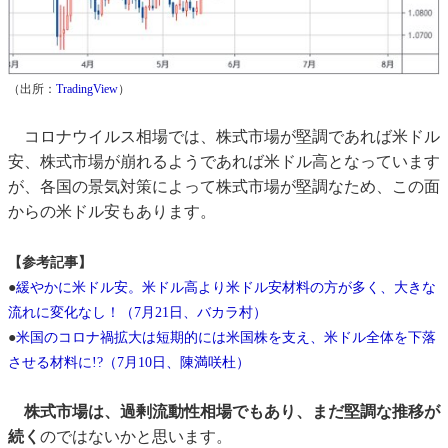
（出所：
TradingView
）
コロナウイルス相場では、株式市場が堅調であれば米ドル
安、株式市場が崩れるようであれば米ドル高となっています
が、各国の景気対策によって株式市場が堅調なため、この面
からの米ドル安もあります。
【参考記事】
●
緩やかに米ドル安。米ドル高より米ドル安材料の方が多く、大きな
流れに変化なし！（7月21日、バカラ村）
●
米国のコロナ禍拡大は短期的には米国株を支え、米ドル全体を下落
させる材料に!?（7月10日、陳満咲杜）
株式市場は、過剰流動性相場でもあり、まだ堅調な推移が
続く
のではないかと思います。