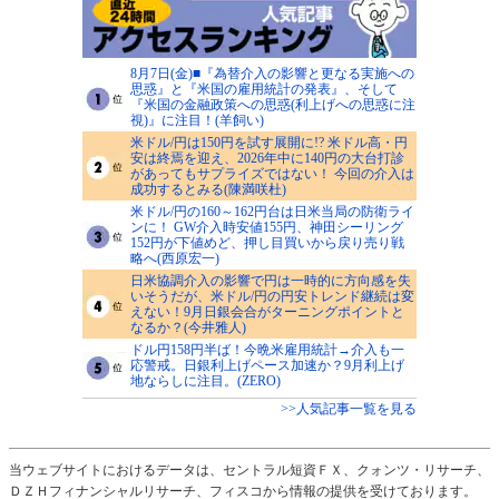
8月7日(金)■『為替介入の影響と更なる実施への
思惑』と『米国の雇用統計の発表』、そして
『米国の金融政策への思惑(利上げへの思惑に注
視)』に注目！(羊飼い)
米ドル/円は150円を試す展開に!? 米ドル高・円
安は終焉を迎え、2026年中に140円の大台打診
があってもサプライズではない！ 今回の介入は
成功するとみる(陳満咲杜)
米ドル/円の160～162円台は日米当局の防衛ライ
ンに！ GW介入時安値155円、神田シーリング
152円が下値めど、押し目買いから戻り売り戦
略へ(西原宏一)
日米協調介入の影響で円は一時的に方向感を失
いそうだが、米ドル/円の円安トレンド継続は変
えない！9月日銀会合がターニングポイントと
なるか？(今井雅人)
ドル円158円半ば！今晩米雇用統計→介入も一
応警戒。日銀利上げペース加速か？9月利上げ
地ならしに注目。(ZERO)
>>人気記事一覧を見る
当ウェブサイトにおけるデータは、セントラル短資ＦＸ、クォンツ・リサーチ、
ＤＺＨフィナンシャルリサーチ、フィスコから情報の提供を受けております。