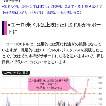
【参考記事】
●
米ドル/円、104円台半ば抜ければ100円が見えてくる！ 動き出せば
下落余地は大きい（7月27日、西原宏一＆大橋ひろこ）
■ユーロ/米ドルは上抜けた1.15ドルがサポー
トに
ユーロ/米ドルは、短期的には買われ過ぎの状態になって
いますが、長期的には1.15ドルのレジスタンスを突破したこ
とで、次はその水準がサポートになると思いますので、押し
目買いで良い
のではないかと思います。
ユーロ/米ドル 日足