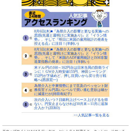
8月6日(木)■『為替介入の影響と更なる実施への
思惑(先週と週明けに実施あり)』と『イラン情
勢』、そして『明日に米国の雇用統計の発表を
控える点』に注目！(羊飼い)
8月5日(水)■『為替介入の影響と更なる実施への
思惑(先週と週明けに実施あり)』と『イラン情
勢』、そして『米国のADP雇用統計とISM非製
造業指数の発表』に注目！(羊飼い)
米ドル/円の160～162円台は日米当局の防衛ライ
ンに！ GW介入時安値155円、神田シーリング
152円が下値めど、押し目買いから戻り売り戦
略へ(西原宏一)
為替介入と中東情勢にまで言及のベッセント財
務長官ドル円高いレベルで買い進む意欲は確か
に減退だが(持田有紀子)
次の介入いつ？日銀利上げペース上げざるを得
ない。円安止まらなければ10月末～11月に追加
介入か？(ZERO)
>>人気記事一覧を見る