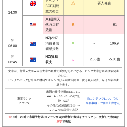
ドベント
要人発言
BOE副総
裁の発言
24:30
米)
週間天
然ガス貯
-
-91
蔵量
NZ)
ANZ
翌
消費者信
-
106.9
06:00
頼感指数
翌
NZ)貿易
+2.55億
-5.01億
06:45
収支
文字が、普通→太字→赤色太字の順番で重要なものになる。ピンク太字は金融政策関連
のもの。
ピンクのバックは米国の材料でオレンジは金融政策関連、黄は要人発言、緑は企業の決
算を表す。
米国の経済指標はSS→S→
AA→A→BB→B→Cの7段
重要ランク
当コンテンツについての
階で表記
について
免罪事項・ご利用上注意点
その他の経済指標は◎→○
→△→×の4段階で表記
※
15時～20時に市場予想値(コンセンサス)の最新の数値をチェックし、更新した数値は
赤字
で表記