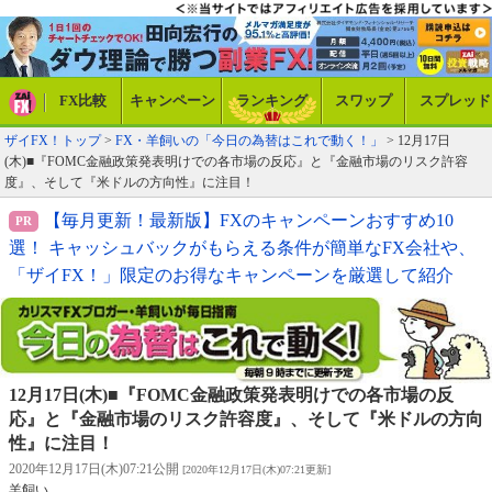
FX比較
キャンペーン
ランキング
スワップ
スプレッド
ザイFX！トップ
>
FX・羊飼いの「今日の為替はこれで動く！」
> 12月17日
(木)■『FOMC金融政策発表明けでの各市場の反応』と『金融市場のリスク許容
度』、そして『米ドルの方向性』に注目！
【毎月更新！最新版】FXのキャンペーンおすすめ10
選！ キャッシュバックがもらえる条件が簡単なFX会社や、
「ザイFX！」限定のお得なキャンペーンを厳選して紹介
12月17日(木)■『FOMC金融政策発表明けでの各市場の反
応』と『金融市場のリスク許容度』、そして『米ドルの方向
性』に注目！
2020年12月17日(木)07:21公開
[2020年12月17日(木)07:21更新]
羊飼い