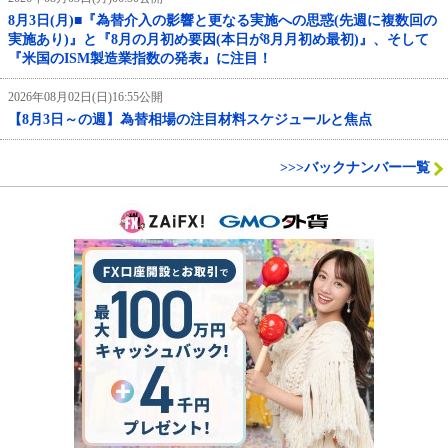
8月3日(月)■『為替介入の影響と更なる実施への思惑(先週に複数回の
実施あり)』と『8月の月初め要因(本日が8月月初め最初)』、そして
『米国のISM製造業指数の発表』に注目！
2026年08月02日(日)16:55公開
【8月3日～の週】為替相場の注目材料スケジュールと焦点
>>>バックナンバー一覧