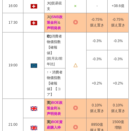
ス)
貿易収
16:00
-
+38.6億
支
ス)
SNB政
-0.75%
-0.75%
17:30
策金利
＆
据え置き
据え置き
声明発表
欧)
消費者
-0.3%
-0.3%
物価指数
【確報
値】
[前月比/前
-0.3%
-0.3%
年比]
19:00
↑・
消費者
物価指数
【確報
+0.2%
+0.2%
値】【コ
ア】
英)
BOE政
0.10%
0.10%
策金利
＆
据え置き
据え置き
声明発表
英)
BOE資
1500億
21:00
8950億
産購入枠
増額
据え置き