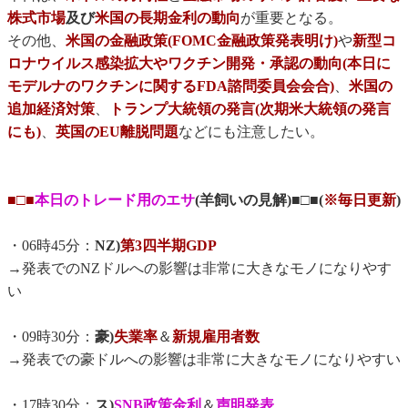
株式市場
及び
米国の長期金利の動向
が重要となる。
その他、
米国の金融政策(FOMC金融政策発表明け)
や
新型コ
ロナウイルス感染拡大やワクチン開発・承認の動向(本日に
モデルナのワクチンに関するFDA諮問委員会会合)
、
米国の
追加経済対策
、
トランプ大統領の発言(次期米大統領の発言
にも)
、
英国のEU離脱問題
などにも注意したい。
■□■
本日のトレード用のエサ
(羊飼いの見解)■□■(
※毎日更新
)
・06時45分：
NZ)
第3四半期GDP
→発表でのNZドルへの影響は非常に大きなモノになりやす
い
・09時30分：
豪)
失業率
＆
新規雇用者数
→発表での豪ドルへの影響は非常に大きなモノになりやすい
・17時30分：
ス)
SNB政策金利
＆
声明発表