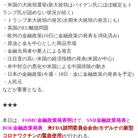
・米国の大統領選挙(新大統領はバイデン氏にほぼ確定もト
ランプ氏が認めない状況が続く)
・トランプ米大統領の発言(次期米大統領の発言にも)
・英国のEU離脱問題
・欧州の金融政策(10日に金融政策の発表を消化済み)
・原油と金を中心とした商品市場
・金融当局者や要人による発言
・注目度の高い米国の経済指標の発表(米国が中心)
・米中対立の悪化や米国による中国排除の動き
・日本の金融政策(今週・18日・金に金融政策の発表を予定)
・人民元
などが重要となる。
★★★
本日は、
FOMC金融政策発表明け
で、
SNB金融政策発表
と
BOE金融政策発表
、
米FDA諮問委員会会合(モデルナの新型
コロナワクチンの緊急使用)
が行われる。