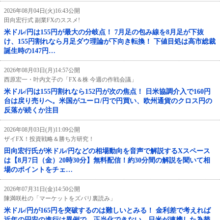
2026年08月04日(火)16:43公開
田向宏行式 副業FXのススメ!
米ドル/円は155円が最大の分岐点！ 7月足の包み線を8月足が下抜
け、155円割れなら月足ダウ理論が下向き転換！ 下値目処は高市総裁
誕生時の147円…
2026年08月03日(月)14:57公開
西原宏一・叶内文子の「FX＆株 今週の作戦会議」
米ドル/円は155円割れなら152円が次の焦点！ 日米協調介入で160円
台は戻り売りへ。米国がユーロ/円で円買い、欧州通貨のクロス円の
反落が続くか注目
2026年08月03日(月)11:09公開
ザイFX！投資戦略＆勝ち方研究！
田向宏行氏が米ドル/円などの相場動向を音声で解説するXスペース
は【8月7日（金）20時30分】無料配信！約30分間の解説を聞いて相
場のポイントをチェ…
2026年07月31日(金)14:50公開
陳満咲杜の「マーケットをズバリ裏読み」
米ドル/円が165円を突破するのは難しいとみる！ 金利差で考えれば
近年の円安の進行は異例で、正当化できない。日米が連携した為替