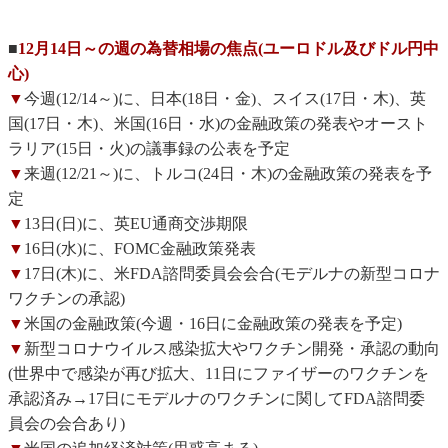
■
12月14日～の週の為替相場の焦点(ユーロドル及びドル円中
心)
▼
今週(12/14～)に、日本(18日・金)、スイス(17日・木)、英
国(17日・木)、米国(16日・水)の金融政策の発表やオースト
ラリア(15日・火)の議事録の公表を予定
▼
来週(12/21～)に、トルコ(24日・木)の金融政策の発表を予
定
▼
13日(日)に、英EU通商交渉期限
▼
16日(水)に、FOMC金融政策発表
▼
17日(木)に、米FDA諮問委員会会合(モデルナの新型コロナ
ワクチンの承認)
▼
米国の金融政策(今週・16日に金融政策の発表を予定)
▼
新型コロナウイルス感染拡大やワクチン開発・承認の動向
(世界中で感染が再び拡大、11日にファイザーのワクチンを
承認済み→17日にモデルナのワクチンに関してFDA諮問委
員会の会合あり)