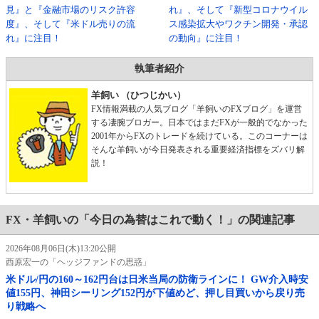
見』と『金融市場のリスク許容
れ』、そして『新型コロナウイル
度』、そして『米ドル売りの流
ス感染拡大やワクチン開発・承認
れ』に注目！
の動向』に注目！
執筆者紹介
羊飼い （ひつじかい）
FX情報満載の人気ブログ「羊飼いのFXブログ」を運営
する凄腕ブロガー。日本ではまだFXが一般的でなかった
2001年からFXのトレードを続けている。このコーナーは
そんな羊飼いが今日発表される重要経済指標をズバリ解
説！
FX・羊飼いの「今日の為替はこれで動く！」の関連記事
2026年08月06日(木)13:20公開
西原宏一の「ヘッジファンドの思惑」
米ドル/円の160～162円台は日米当局の防衛ラインに！ GW介入時安
値155円、神田シーリング152円が下値めど、押し目買いから戻り売
り戦略へ