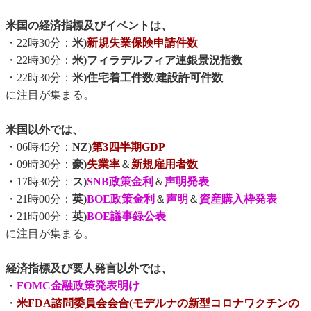
米国の経済指標及びイベントは、
・22時30分：
米)
新規失業保険申請件数
・22時30分：
米)フィラデルフィア連銀景況指数
・22時30分：
米)住宅着工件数
/
建設許可件数
に注目が集まる。
米国以外では、
・06時45分：
NZ)
第3四半期GDP
・09時30分：
豪)
失業率
＆
新規雇用者数
・17時30分：
ス)
SNB政策金利
＆
声明発表
・21時00分：
英)
BOE政策金利
＆
声明
＆
資産購入枠発表
・21時00分：
英)
BOE議事録公表
に注目が集まる。
経済指標及び要人発言以外では、
・
FOMC金融政策発表明け
・
米FDA諮問委員会会合(モデルナの新型コロナワクチンの