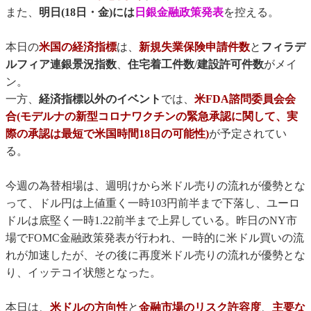
また、
明日(18日・金)には
日銀金融政策発表
を控える。
本日の
米国の経済指標
は、
新規失業保険申請件数
と
フィラデ
ルフィア連銀景況指数
、
住宅着工件数
/
建設許可件数
がメイ
ン。
一方、
経済指標以外のイベント
では、
米FDA諮問委員会会
合(モデルナの新型コロナワクチンの緊急承認に関して、実
際の承認は最短で米国時間18日の可能性)
が予定されてい
る。
今週の為替相場は、週明けから米ドル売りの流れが優勢とな
って、ドル円は上値重く一時103円前半まで下落し、ユーロ
ドルは底堅く一時1.22前半まで上昇している。昨日のNY市
場でFOMC金融政策発表が行われ、一時的に米ドル買いの流
れが加速したが、その後に再度米ドル売りの流れが優勢とな
り、イッテコイ状態となった。
本日は、
米ドルの方向性
と
金融市場のリスク許容度
、
主要な