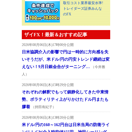
取引コスト業界最安水準!
トレイダーズ証券みんな
のFX
ザイFX！最新＆おすすめ記事
2026年08月06日(木)17時00分公開
日米協調介入の影響で円は一時的に方向感を失
いそうだが、米ドル/円の円安トレンド継続は変
えない！9月日銀会合がターニング…
（今井雅
人）
2026年08月06日(木)15時29分公開
それぞれの解釈でもって鎮静化してきた中東情
勢、ボラティリティ上がりかけたドル円またも
膠着
（持田有紀子）
2026年08月06日(木)13時20分公開
米ドル/円の160～162円台は日米当局の防衛ライ