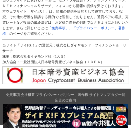
当ウェブサイトにおけるデータは、セントラル短資ＦＸ、クォンツ・リサーチ、
ＤＺＨフィナンシャルリサーチ、フィスコから情報の提供を受けております。
本ウェブサイト「ザイFX！」は、情報の提供を目的として運営しており、投
資、その他の行動を勧誘する目的では運営しておりません。通貨ペアの選択、売
買レートなど投資の最終決定は、お客様ご自身の判断でなさるようにお願いいた
します。さらに詳しいことは
「免責事項」
、
「プライバシー・ポリシー、著作
権」
のページをご確認ください。
当サイト「ザイFX！」の運営元：株式会社ダイヤモンド・フィナンシャル・リ
サーチ
株主：株式会社ダイヤモンド社（100％）
加入協会：一般社団法人日本暗号資産ビジネス協会（ＪＣＢＡ）
免責事項
会社概要
プライバシー・ポリシー、著作権
サイトマップ
タグ一覧
広告のご案内
ダイヤモンド社のサイト
ダイヤモンド・オンライン
|
週刊ダイヤモンド
|
ザイ・オンライン
|
クリプトインサイト
|
ザイFX！
2026 Diamond Financial Research,Inc All Rights Reserved.