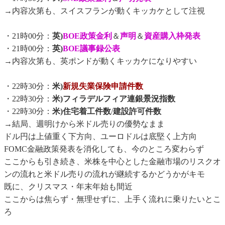
→内容次第も、スイスフランが動くキッカケとして注視
・21時00分：
英)
BOE政策金利
＆
声明
＆
資産購入枠発表
・21時00分：
英)
BOE議事録公表
→内容次第も、英ポンドが動くキッカケになりやすい
・22時30分：
米)
新規失業保険申請件数
・22時30分：
米)フィラデルフィア連銀景況指数
・22時30分：
米)住宅着工件数
/
建設許可件数
→結局、週明けから米ドル売りの優勢なまま
ドル円は上値重く下方向、ユーロドルは底堅く上方向
FOMC金融政策発表を消化しても、今のところ変わらず
ここからも引き続き、米株を中心とした金融市場のリスクオ
ンの流れと米ドル売りの流れが継続するかどうかがキモ
既に、クリスマス・年末年始も間近
ここからは焦らず・無理せずに、上手く流れに乗りたいとこ
ろ