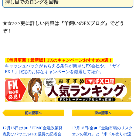
押し目でのロングを回転
★☆>>>更に詳しい内容は『羊飼いのFXブログ』でどう
ぞ！
【毎月更新！最新版】FXのキャンペーンおすすめ10選！
キャッシュバックがもらえる条件が簡単なFX会社や、「ザイ
FX！」限定のお得なキャンペーンを厳選して紹介。
12月16日(水)■『FOMC金融政策発
12月18日(金)■『金融市場のリスク
表及びパウエルFRB議長の記者会
オンの流れ』と『米ドル売りの流