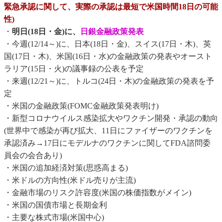
緊急承認に関して、実際の承認は最短で米国時間18日の可能
性)
・
明日(18日・金)に、
日銀金融政策発表
・今週(12/14～)に、日本(18日・金)、スイス(17日・木)、英
国(17日・木)、米国(16日・水)の金融政策の発表やオースト
ラリア(15日・火)の議事録の公表を予定
・来週(12/21～)に、トルコ(24日・木)の金融政策の発表を予
定
・米国の金融政策(FOMC金融政策発表明け)
・新型コロナウイルス感染拡大やワクチン開発・承認の動向
(世界中で感染が再び拡大、11日にファイザーのワクチンを
承認済み→17日にモデルナのワクチンに関してFDA諮問委
員会の会合あり)
・米国の追加経済対策(思惑高まる)
・米ドルの方向性(米ドル売りが主流)
・金融市場のリスク許容度(米国の株価指数がメイン)
・米国の国債市場と長期金利
・主要な株式市場(米国中心)