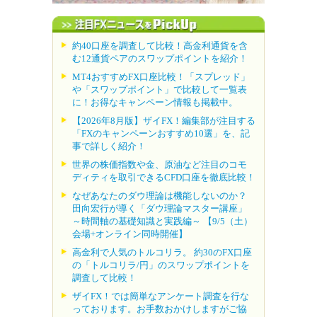
約40口座を調査して比較！高金利通貨を含
む12通貨ペアのスワップポイントを紹介！
MT4おすすめFX口座比較！「スプレッド」
や「スワップポイント」で比較して一覧表
に！お得なキャンペーン情報も掲載中。
【2026年8月版】ザイFX！編集部が注目する
「FXのキャンペーンおすすめ10選」を、記
事で詳しく紹介！
世界の株価指数や金、原油など注目のコモ
ディティを取引できるCFD口座を徹底比較！
なぜあなたのダウ理論は機能しないのか？
田向宏行が導く「ダウ理論マスター講座」
～時間軸の基礎知識と実践編～ 【9/5（土）
会場+オンライン同時開催】
高金利で人気のトルコリラ。 約30のFX口座
の「トルコリラ/円」のスワップポイントを
調査して比較！
ザイFX！では簡単なアンケート調査を行な
っております。お手数おかけしますがご協