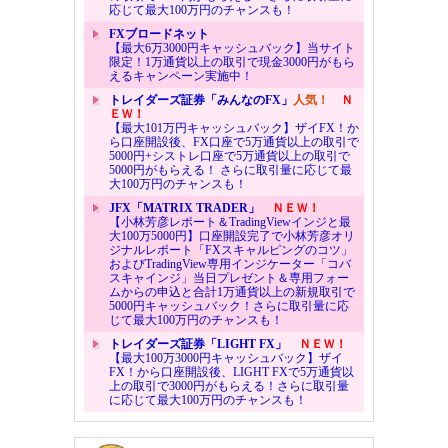
応じて最大100万円のチャンスも！
FXブロードネット
【最大6万3000円キャッシュバック】当サイト
限定！1万通貨以上の取引で現金3000円がもら
えるキャンペーン実施中！
トレイダーズ証券「みんなのFX」
人気！
Ｎ
ＥＷ！
【最大101万円キャッシュバック】ザイFX！か
ら口座開設後、FX口座で5万通貨以上の取引で
5000円+シストレ口座で5万通貨以上の取引で
5000円がもらえる！ さらに取引量に応じて最
大100万円のチャンスも！
JFX「MATRIX TRADER」
ＮＥＷ！
【小林芳彦レポート＆TradingViewインジと最
大100万5000円】口座開設完了で小林芳彦オリ
ジナルレポート「FXスキャルピングのコツ」
およびTradingView専用インジケーター「コバ
スキャインジ」当日プレゼント＆専用フォー
ムからの申込と合計1万通貨以上の新規取引で
5000円キャッシュバック！さらに取引量に応
じて最大100万円のチャンスも！
トレイダーズ証券「LIGHT FX」
ＮＥＷ！
【最大100万3000円キャッシュバック】ザイ
FX！から口座開設後、LIGHT FXで5万通貨以
上の取引で3000円がもらえる！さらに取引量
に応じて最大100万円のチャンスも！