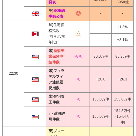
発表
8950億
英)
BOE議
-
-
事録公表
加)
住宅価
-
+1.3%
格指数
[前月比/前
-
+8.1%
年比]
米)
新規失
業保険申
80.0万件
85.3万件
請件数
米)フィラ
22:30
デルフィ
+20.0
+26.3
ア連銀景
況指数
米)住宅着
153.0万件
153.0万件
工件数
154.5万件
↑・建設許
155.0万件
(154.4万
可件数
件)
英)
ブロー