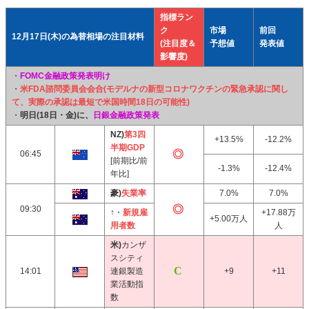
指標ラン
ク
市場
前回
12月17日(木)の為替相場の注目材料
(注目度＆
予想値
発表値
影響度)
・
FOMC金融政策発表明け
・
米FDA諮問委員会会合(モデルナの新型コロナワクチンの緊急承認に関し
て、実際の承認は最短で米国時間18日の可能性)
・
明日(18日・金)に、
日銀金融政策発表
NZ)
第3四
+13.5%
-12.2%
半期GDP
06:45
[前期比/前
-1.3%
-12.4%
年比]
豪)
失業率
7.0%
7.0%
09:30
↑・
新規雇
+17.88万
+5.00万人
用者数
人
米)
カンザ
スシティ
14:01
連銀製造
+9
+11
業活動指
数