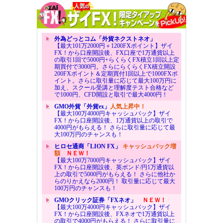
外為どっとコム「外貨ネクストネオ」
【最大101万2000円＋1200FXポイント】ザイ
FX！から口座開設後、FX口座で1万通貨以上
の取引1回で5000円+らくらくFX積立1回以上定
期買付で3000円。さらにらくらくFX積立開設
200FXポイント＆定期買付1回以上で1000FXポ
イント。さらに取引量に応じて最大100万円に
加え、スクール受講と理解度テスト合格など
で1000円、CFD開設と取引で最大4000円！
GMO外貨「外貨ex」
人気上昇中！
【最大100万4000円キャッシュバック】ザイ
FX！から口座開設後、1万通貨以上の取引で
4000円がもらえる！ さらに取引量に応じて最
大100万円のチャンスも！
ヒロセ通商「LION FX」
キャッシュバック増
額
ＮＥＷ！
【最大100万7000円キャッシュバック】ザイ
FX！から口座開設後、英ポンド/円1万通貨以
上の取引で5000円がもらえる！ さらに他社か
らのりかえなら2000円！ 取引量に応じて最大
100万円のチャンスも！
GMOクリック証券「FXネオ」
ＮＥＷ！
【最大100万4000円キャッシュバック】ザイ
FX！から口座開設後、FXネオで1万通貨以上
の取引で4000円がもらえる！ さらに取引量に