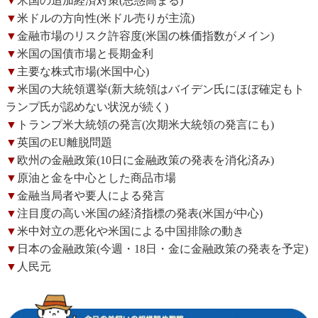
▼
米国の追加経済対策(思惑高まる)
▼
米ドルの方向性(米ドル売りが主流)
▼
金融市場のリスク許容度(米国の株価指数がメイン)
▼
米国の国債市場と長期金利
▼
主要な株式市場(米国中心)
▼
米国の大統領選挙(新大統領はバイデン氏にほぼ確定もト
ランプ氏が認めない状況が続く)
▼
トランプ米大統領の発言(次期米大統領の発言にも)
▼
英国のEU離脱問題
▼
欧州の金融政策(10日に金融政策の発表を消化済み)
▼
原油と金を中心とした商品市場
▼
金融当局者や要人による発言
▼
注目度の高い米国の経済指標の発表(米国が中心)
▼
米中対立の悪化や米国による中国排除の動き
▼
日本の金融政策(今週・18日・金に金融政策の発表を予定)
▼
人民元