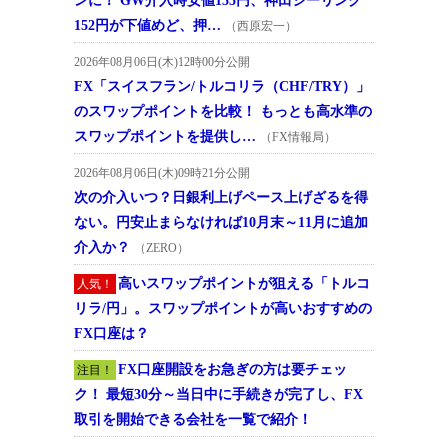
ンに！ GW介入時安値155円、神田シーリング
152円が下値めど、押…
（西原宏一）
2026年08月06日(木)12時00分公開
FX「スイスフラン/トルコリラ（CHF/TRY）」
のスワップポイントを比較！ もっとも高水準の
スワップポイントを提供し…
（FX情報局）
2026年08月06日(木)09時21分公開
次の介入いつ？日銀利上げペース上げざるを得
ない。円安止まらなければ10月末～11月に追加
介入か？
（ZERO）
高いスワップポイントが狙える「トルコ
人気！
リラ/円」。スワップポイントが高いおすすめの
FX口座は？
FX口座開設をお急ぎの方は要チェッ
注目！
ク！ 最短30分～当日中に手続きが完了し、FX
取引を開始できる会社を一覧で紹介！