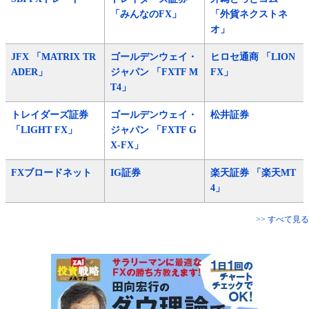
「みんなのFX」
「外貨ネクストネ
オ」
JFX 「MATRIX TR
ゴールデンウェイ・
ヒロセ通商 「LION
ADER」
ジャパン 「FXTF M
FX」
T4」
トレイダーズ証券
ゴールデンウェイ・
松井証券
「LIGHT FX」
ジャパン 「FXTF G
X-FX」
FXブロードネット
IG証券
楽天証券 「楽天MT
4」
>> すべて見る