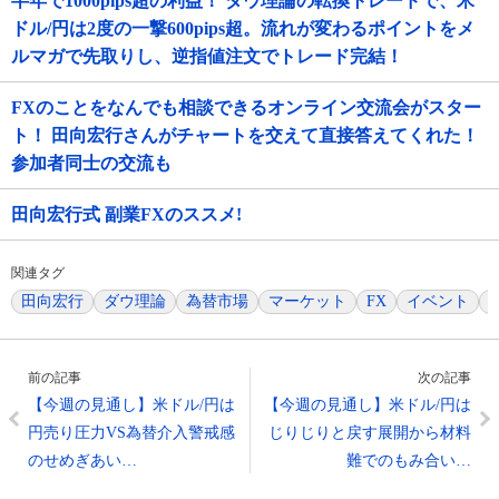
半年で1000pips超の利益！ ダウ理論の転換トレードで、米
ドル/円は2度の一撃600pips超。流れが変わるポイントをメ
ルマガで先取りし、逆指値注文でトレード完結！
FXのことをなんでも相談できるオンライン交流会がスター
ト！ 田向宏行さんがチャートを交えて直接答えてくれた！
参加者同士の交流も
田向宏行式 副業FXのススメ!
関連タグ
田向宏行
ダウ理論
為替市場
マーケット
FX
イベント
前の記事
次の記事
【今週の見通し】米ドル/円は
【今週の見通し】米ドル/円は
円売り圧力VS為替介入警戒感
じりじりと戻す展開から材料
のせめぎあい…
難でのもみ合い…