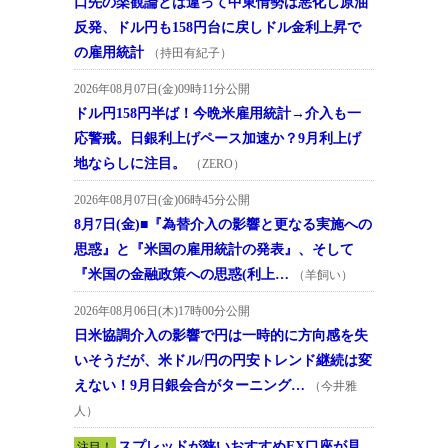
口先の楽観論とは違って中東情勢は悪化し原油
反発、ドル円も158円台に戻しドル金利上昇で
の雇用統計
（持田有紀子）
2026年08月07日(金)09時11分公開
ドル円158円半ば！今晩米雇用統計→介入も一
応警戒。日銀利上げペース加速か？9月利上げ
地ならしに注目。
（ZERO）
2026年08月07日(金)06時45分公開
8月7日(金)■『為替介入の影響と更なる実施への
思惑』と『米国の雇用統計の発表』、そして
『米国の金融政策への思惑(利上…
（羊飼い）
2026年08月06日(木)17時00分公開
日米協調介入の影響で円は一時的に方向感を失
いそうだが、米ドル/円の円安トレンド継続は変
えない！9月日銀会合がターニング…
（今井雅
人）
スプレッドが狭いおすすめFX口座が見
注目！