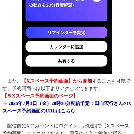
また、
【X
スペース予約画面】
から参加
することも可能で
す。予約画面へは以下よりアクセスできます。
【※Xスペース予約画面のページ】
⇒
2026年7月3日（金）20時30分配信予定：田向宏行さんのX
スペース予約画面のURLはこちら
配信前にXアカウントにログインした状態で【Xスペース
予約画面】にアクセスすると、画像のように紫色の背景に