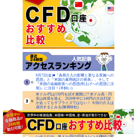
8月7日(金)■『為替介入の影響と更なる実施への
思惑』と『米国の雇用統計の発表』、そして
『米国の金融政策への思惑(利上げへの思惑に注
視)』に注目！(羊飼い)
米ドル/円は150円を試す展開に!? 米ドル高・円
安は終焉を迎え、2026年中に140円の大台打診
があってもサプライズではない！ 今回の介入は
成功するとみる(陳満咲杜)
米ドル/円の160～162円台は日米当局の防衛ライ
ンに！ GW介入時安値155円、神田シーリング
152円が下値めど、押し目買いから戻り売り戦
略へ(西原宏一)
日米協調介入の影響で円は一時的に方向感を失
いそうだが、米ドル/円の円安トレンド継続は変