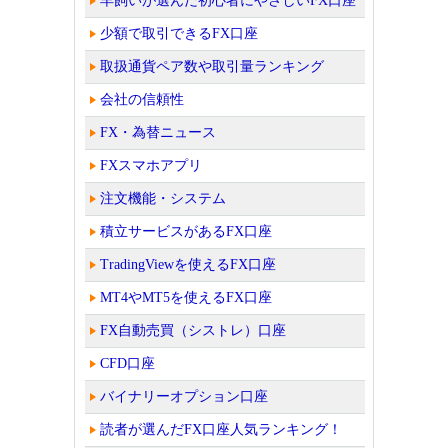
羊飼いが選んだ初心者にやさしいFX口座
少額で取引できるFX口座
取扱通貨ペア数や取引量ランキング
会社の信頼性
FX・為替ニュース
FXスマホアプリ
注文機能・システム
積立サービスがあるFX口座
TradingViewを使えるFX口座
MT4やMT5を使えるFX口座
FX自動売買（シストレ）口座
CFD口座
バイナリーオプション口座
読者が選んだFX口座人気ランキング！