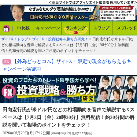
FX比較
キャンペーン
ランキング
スワップ
スプレッド
ザイFX！トップ
>
ザイFX！投資戦略＆勝ち方研究！
> 田向宏行氏が米ドル/円な
どの相場動向を音声で解説するXスペースは【7月3日（金）20時30分】無料配
信！約30分間の解説を聞いて相場のポイントをチェック！
【外為どっとコム】ザイFX！限定で現金がもらえるキ
ャンペーン実施中！
田向宏行氏が米ドル/円などの相場動向を音声で解説する
Xス
ペースは【7月3日（金）20時30分】無料配信！
約30分間の解
説を聞いて相場のポイントをチェック！
2026年06月29日(月)17:12公開
[2026年06月29日(月)17:12更新]