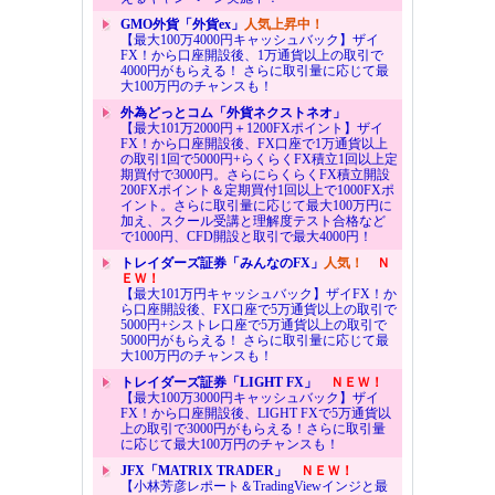
GMO外貨「外貨ex」
人気上昇中！
【最大100万4000円キャッシュバック】ザイ
FX！から口座開設後、1万通貨以上の取引で
4000円がもらえる！ さらに取引量に応じて最
大100万円のチャンスも！
外為どっとコム「外貨ネクストネオ」
【最大101万2000円＋1200FXポイント】ザイ
FX！から口座開設後、FX口座で1万通貨以上
の取引1回で5000円+らくらくFX積立1回以上定
期買付で3000円。さらにらくらくFX積立開設
200FXポイント＆定期買付1回以上で1000FXポ
イント。さらに取引量に応じて最大100万円に
加え、スクール受講と理解度テスト合格など
で1000円、CFD開設と取引で最大4000円！
トレイダーズ証券「みんなのFX」
人気！
Ｎ
ＥＷ！
【最大101万円キャッシュバック】ザイFX！か
ら口座開設後、FX口座で5万通貨以上の取引で
5000円+シストレ口座で5万通貨以上の取引で
5000円がもらえる！ さらに取引量に応じて最
大100万円のチャンスも！
トレイダーズ証券「LIGHT FX」
ＮＥＷ！
【最大100万3000円キャッシュバック】ザイ
FX！から口座開設後、LIGHT FXで5万通貨以
上の取引で3000円がもらえる！さらに取引量
に応じて最大100万円のチャンスも！
JFX「MATRIX TRADER」
ＮＥＷ！
【小林芳彦レポート＆TradingViewインジと最