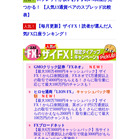
つかる！ 【人気13通貨ペアのスプレッド比較
表】
【毎月更新】ザイFX！読者が選んだ人
人気！
気FX口座ランキング！
GMOクリック証券「FXネオ」
ＮＥＷ！
【最大100万4000円キャッシュバック】ザイ
FX！から口座開設後、FXネオで1万通貨以上
の取引で4000円がもらえる！ さらに取引量に
応じて最大100万円のチャンスも！
ヒロセ通商「LION FX」
キャッシュバック増
額
ＮＥＷ！
【最大100万7000円キャッシュバック】ザイ
FX！から口座開設後、英ポンド/円1万通貨以
上の取引で5000円がもらえる！ さらに他社か
らのりかえなら2000円！ 取引量に応じて最大
100万円のチャンスも！
FXブロードネット
【最大6万3000円キャッシュバック】当サイト
限定！1万通貨以上の取引で現金3000円がもら
えるキャンペーン実施中！