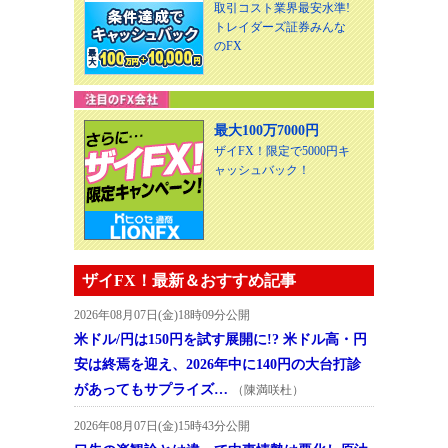
取引コスト業界最安水準!
トレイダーズ証券みんな
のFX
最大100万7000円
ザイFX！限定で5000円キ
ャッシュバック！
ザイFX！最新＆おすすめ記事
2026年08月07日(金)18時09分公開
米ドル/円は150円を試す展開に!? 米ドル高・円
安は終焉を迎え、2026年中に140円の大台打診
があってもサプライズ…
（陳満咲杜）
2026年08月07日(金)15時43分公開