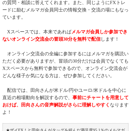
の質問・相談に答えてくれます。また、同じようにFXトレ
ードに励むメルマガ会員同士の情報交換・交流の場にもなっ
ています。
Xスペースでは、本来であれば
メルマガ会員しか参加でき
ないオンライン交流会の冒頭30分を無料で配信
します！
オンライン交流会の全編に参加するにはメルマガを購読い
ただく必要がありますが、冒頭の30分だけは会員でなくても
Xスペースから無料で参加できるので、オンライン交流会が
どんな様子か気になる方は、ぜひ参加してください。
配信では、田向さんが米ドル/円やユーロ/米ドルを中心に
直近の相場動向を解説するので、
事前にチャートを用意して
おけば、田向さんの音声解説がさらに理解しやすく
なります
よ！
★ザイFX！と田向さんがタッグを組んだ満足度95.1％のメルマガ