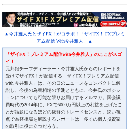
▲今井雅人氏とザイFX！がコラボ！「ザイFX！ FXプレミ
アム配信 With今井雅人」▲
「ザイFX！プレミアム配信with今井雅人」のここがスゴ
イ！
元邦銀チーフディーラー・今井雅人氏からのレポートを
受けてザイFX！が配信する「ザイFX！プレミアム配信
with 今井雅人」は、その日のニュースをコンパクトに解
説し、今後の為替相場の予測とともに、今井氏のポジシ
ョンについても可能な限りお届けするメルマガ。国会議
員時代の2014年に、FXで5000万円以上の利益を上げたこ
とが話題になるほどの抜群のトレードセンスと、鋭い視
点で為替相場を解説するレポートは、多くの個人投資家
の取引に役に立つだろう。