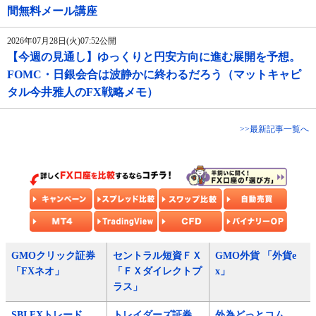
間無料メール講座
2026年07月28日(火)07:52公開
【今週の見通し】ゆっくりと円安方向に進む展開を予想。
FOMC・日銀会合は波静かに終わるだろう（マットキャピ
タル今井雅人のFX戦略メモ）
>>最新記事一覧へ
GMOクリック証券
セントラル短資ＦＸ
GMO外貨 「外貨e
「FXネオ」
「ＦＸダイレクトプ
x」
ラス」
SBI FXトレード
トレイダーズ証券
外為どっとコム