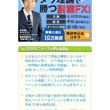
なぜあなたのダウ理論は機能しないのか？
田向宏行が導く「ダウ理論マスター講座」
～時間軸の基礎知識と実践編～ 【9/5（土）
会場+オンライン同時開催】
当サイトで紹介している全FX会社のキャン
ペーンを掲載！たくさんのFX会社のキャン
ペーンから比較検討したい方は是非チェッ
ク！
少額から取引可能で損失や取引時間が限定
的なバイナリーオプションが取引できる国
内全7口座を徹底比較。