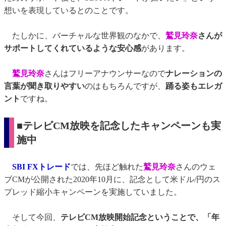
想いを表現しているとのことです。
たしかに、バーチャルな世界観のなかで、
鷲見玲奈
さんが
サポートしてくれているような安心感
があります。
鷲見玲奈
さんはフリーアナウンサーなので
ナレーションの
言葉が聞き取りやすい
のはもちろんですが、
踊る姿もエレガ
ント
ですね。
■テレビCM放映を記念したキャンペーンも実
施中
SBI FXトレード
では、先ほど触れた
鷲見玲奈
さんのウェ
ブCMが公開された2020年10月に、記念として米ドル/円のス
プレッド縮小キャンペーンを実施していました。
そして今回、
テレビCM放映開始記念ということで、「年