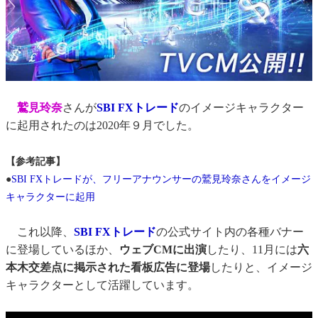
鷲見玲奈
さんが
SBI FXトレード
のイメージキャラクター
に起用されたのは2020年９月でした。
【参考記事】
●
SBI FXトレードが、フリーアナウンサーの鷲見玲奈さんをイメージ
キャラクターに起用
これ以降、
SBI FXトレード
の公式サイト内の各種バナー
に登場しているほか、
ウェブCMに出演
したり、11月には
六
本木交差点に掲示された看板広告に登場
したりと、イメージ
キャラクターとして活躍しています。