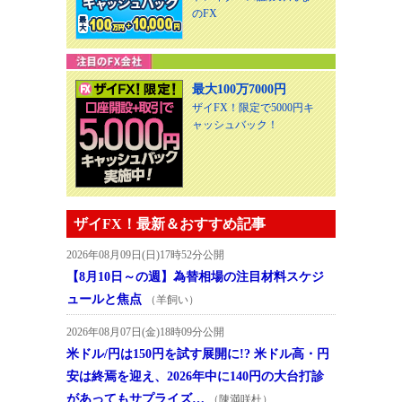
のFX
最大100万7000円
ザイFX！限定で5000円キ
ャッシュバック！
ザイFX！最新＆おすすめ記事
2026年08月09日(日)17時52分公開
【8月10日～の週】為替相場の注目材料スケジ
ュールと焦点
（羊飼い）
2026年08月07日(金)18時09分公開
米ドル/円は150円を試す展開に!? 米ドル高・円
安は終焉を迎え、2026年中に140円の大台打診
があってもサプライズ…
（陳満咲杜）