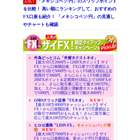
「メキシコペソ/円」のスワップポイント
人気！
を比較！ 高い順にランキングして、おすすめの
FX口座も紹介！ 「メキシコペソ/円」の見通し
やチャートも確認
外為どっとコム「外貨ネクストネオ」
【最大101万2000円＋1200FXポイント】ザイ
FX！から口座開設後、FX口座で1万通貨以上
の取引1回で5000円+らくらくFX積立1回以上定
期買付で3000円。さらにらくらくFX積立開設
200FXポイント＆定期買付1回以上で1000FXポ
イント。さらに取引量に応じて最大100万円に
加え、スクール受講と理解度テスト合格など
で1000円、CFD開設と取引で最大4000円！
GMOクリック証券「FXネオ」
ＮＥＷ！
【最大100万4000円キャッシュバック】ザイ
FX！から口座開設後、FXネオで1万通貨以上
の取引で4000円がもらえる！ さらに取引量に
応じて最大100万円のチャンスも！
ヒロセ通商「LION FX」
キャッシュバック増
額
ＮＥＷ！
【最大100万7000円キャッシュバック】ザイ
FX！から口座開設後、英ポンド/円1万通貨以