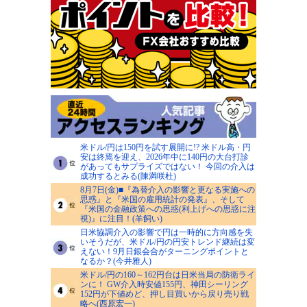
米ドル/円は150円を試す展開に!? 米ドル高・円
安は終焉を迎え、2026年中に140円の大台打診
があってもサプライズではない！ 今回の介入は
成功するとみる(陳満咲杜)
8月7日(金)■『為替介入の影響と更なる実施への
思惑』と『米国の雇用統計の発表』、そして
『米国の金融政策への思惑(利上げへの思惑に注
視)』に注目！(羊飼い)
日米協調介入の影響で円は一時的に方向感を失
いそうだが、米ドル/円の円安トレンド継続は変
えない！9月日銀会合がターニングポイントと
なるか？(今井雅人)
米ドル/円の160～162円台は日米当局の防衛ライ
ンに！ GW介入時安値155円、神田シーリング
152円が下値めど、押し目買いから戻り売り戦
略へ(西原宏一)