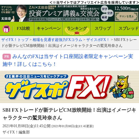
FX比較
キャンペーン
ランキング
スワップ
スプレッド
ザイFX！トップ
>
相場を見通す超強力FXコラム
>
ザイスポFX！
> SBI FXトレー
ドが新テレビCM放映開始！出演はイメージキャラクターの鷲見玲奈さん
みんなのFXは当サイト口座開設者限定キャンペーン実
施中！詳しくはこちら！
SBI FXトレードが新テレビCM放映開始！
出演はイメージキ
ャラクターの鷲見玲奈さん
2021年01月08日(金)11:45公開
[2021年01月08日(金)11:45更新]
ザイFX！編集部