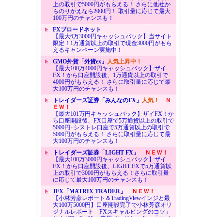
上の取引で5000円がもらえる！ さらに他社か
らのりかえなら2000円！ 取引量に応じて最大
100万円のチャンスも！
FXブロードネット
【最大6万3000円キャッシュバック】当サイト
限定！1万通貨以上の取引で現金3000円がもら
えるキャンペーン実施中！
GMO外貨「外貨ex」
人気上昇中！
【最大100万4000円キャッシュバック】ザイ
FX！から口座開設後、1万通貨以上の取引で
4000円がもらえる！ さらに取引量に応じて最
大100万円のチャンスも！
トレイダーズ証券「みんなのFX」
人気！
Ｎ
ＥＷ！
【最大101万円キャッシュバック】ザイFX！か
ら口座開設後、FX口座で5万通貨以上の取引で
5000円+シストレ口座で5万通貨以上の取引で
5000円がもらえる！ さらに取引量に応じて最
大100万円のチャンスも！
トレイダーズ証券「LIGHT FX」
ＮＥＷ！
【最大100万3000円キャッシュバック】ザイ
FX！から口座開設後、LIGHT FXで5万通貨以
上の取引で3000円がもらえる！さらに取引量
に応じて最大100万円のチャンスも！
JFX「MATRIX TRADER」
ＮＥＷ！
【小林芳彦レポート＆TradingViewインジと最
大100万5000円】口座開設完了で小林芳彦オリ
ジナルレポート「FXスキャルピングのコツ」