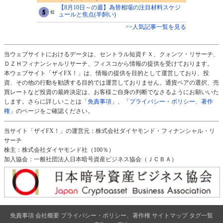
【8月10日～の週】為替相場の注目材料スケジ
ュールと焦点(羊飼い)
>>人気記事一覧を見る
当ウェブサイトにおけるデータは、セントラル短資ＦＸ、クォンツ・リサーチ、
ＤＺＨフィナンシャルリサーチ、フィスコから情報の提供を受けております。
本ウェブサイト「ザイFX！」は、情報の提供を目的として運営しており、投
資、その他の行動を勧誘する目的では運営しておりません。通貨ペアの選択、売
買レートなど投資の最終決定は、お客様ご自身の判断でなさるようにお願いいた
します。さらに詳しいことは
「免責事項」
、
「プライバシー・ポリシー、著作
権」
のページをご確認ください。
当サイト「ザイFX！」の運営元：株式会社ダイヤモンド・フィナンシャル・リ
サーチ
株主：株式会社ダイヤモンド社（100％）
加入協会：一般社団法人日本暗号資産ビジネス協会（ＪＣＢＡ）
免責事項
会社概要
プライバシー・ポリシー、著作権
サイトマップ
タグ一覧