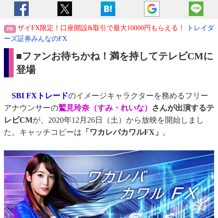
ザイFX限定！口座開設&取引で最大10000円もらえる！
トレイダ
ーズ証券みんなのFX
■ファンお待ちかね！満を持してテレビCMに
登場
SBI FXトレード
のイメージキャラクターを務めるフリー
アナウンサーの
鷲見玲奈（すみ・れいな）
さんが出演するテ
レビCM
が、2020年12月26日（土）から放映を開始しまし
た。キャッチコピーは
「ワカレバカワルFX」
。