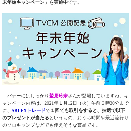
末年始キャンペーン」を実施中
です。
バナーにはしっかり
鷲見玲奈
さんが登場していますね。キ
ャンペーン内容は、2021年１月12日（火）午前６時30分まで
に、
SBI FXトレード
で
１回でも取引をすると、抽選で以下
のプレゼントが当たる
というもの。おうち時間や最近流行り
のソロキャンプなどでも使えそうな賞品です。