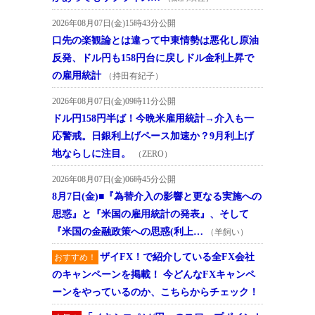
2026年08月07日(金)15時43分公開
口先の楽観論とは違って中東情勢は悪化し原油
反発、ドル円も158円台に戻しドル金利上昇で
の雇用統計
（持田有紀子）
2026年08月07日(金)09時11分公開
ドル円158円半ば！今晩米雇用統計→介入も一
応警戒。日銀利上げペース加速か？9月利上げ
地ならしに注目。
（ZERO）
2026年08月07日(金)06時45分公開
8月7日(金)■『為替介入の影響と更なる実施への
思惑』と『米国の雇用統計の発表』、そして
『米国の金融政策への思惑(利上…
（羊飼い）
ザイFX！で紹介している全FX会社
おすすめ！
のキャンペーンを掲載！ 今どんなFXキャンペ
ーンをやっているのか、こちらからチェック！