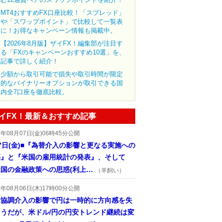
MT4おすすめFX口座比較！「スプレッド」
や「スワップポイント」で比較して一覧表
に！お得なキャンペーン情報も掲載中。
【2026年8月版】ザイFX！編集部が注目す
る「FXのキャンペーンおすすめ10選」を、
記事で詳しく紹介！
少額から取引可能で損失や取引時間が限定
的なバイナリーオプションが取引できる国
内全7口座を徹底比較。
イFX！最新＆おすすめ記事
6年08月07日(金)06時45分公開
7日(金)■『為替介入の影響と更なる実施への
惑』と『米国の雇用統計の発表』、そして
国の金融政策への思惑(利上…
（羊飼い）
6年08月06日(木)17時00分公開
米協調介入の影響で円は一時的に方向感を失
そうだが、米ドル/円の円安トレンド継続は変