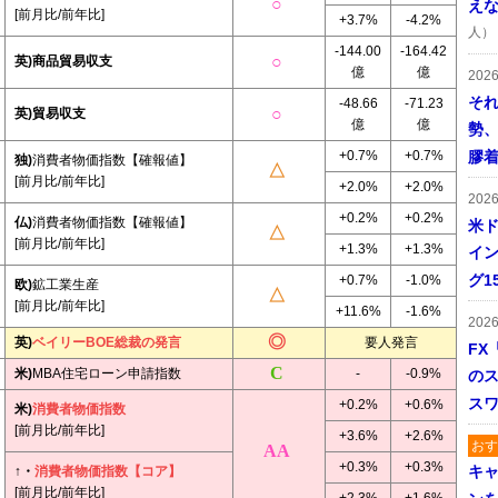
え
[前月比/前年比]
+3.7%
-4.2%
人）
-144.00
-164.42
英)商品貿易収支
億
億
202
そ
-48.66
-71.23
英)貿易収支
億
億
勢
+0.7%
+0.7%
膠
独)
消費者物価指数【確報値】
[前月比/前年比]
+2.0%
+2.0%
202
+0.2%
+0.2%
仏)
消費者物価指数【確報値】
米ド
[前月比/前年比]
+1.3%
+1.3%
イン
グ1
+0.7%
-1.0%
欧)
鉱工業生産
[前月比/前年比]
+11.6%
-1.6%
202
英)
ベイリーBOE総裁の発言
要人発言
FX
米)
MBA住宅ローン申請指数
-
-0.9%
の
ス
+0.2%
+0.6%
米)
消費者物価指数
[前月比/前年比]
+3.6%
+2.6%
おす
+0.3%
+0.3%
キャ
↑・
消費者物価指数【コア】
[前月比/前年比]