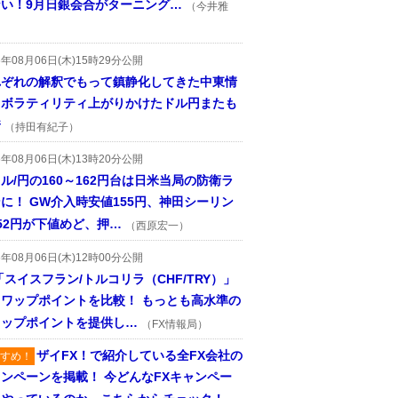
ない！9月日銀会合がターニング…
（今井雅
6年08月06日(木)15時29分公開
れぞれの解釈でもって鎮静化してきた中東情
、ボラティリティ上がりかけたドル円またも
着
（持田有紀子）
6年08月06日(木)13時20分公開
ル/円の160～162円台は日米当局の防衛ラ
に！ GW介入時安値155円、神田シーリン
52円が下値めど、押…
（西原宏一）
6年08月06日(木)12時00分公開
「スイスフラン/トルコリラ（CHF/TRY）」
スワップポイントを比較！ もっとも高水準の
ワップポイントを提供し…
（FX情報局）
ザイFX！で紹介している全FX会社の
すめ！
ンペーンを掲載！ 今どんなFXキャンペー