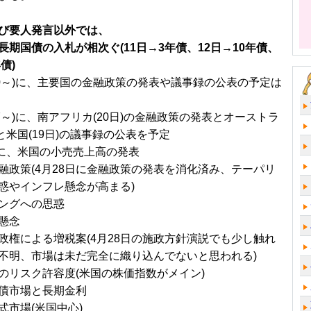
び要人発言以外では、
長期国債の入札が相次ぐ(11日→3年債、12日→10年債、
債)
/10～)に、主要国の金融政策の発表や議事録の公表の予定は
17～)に、南アフリカ(20日)の金融政策の発表とオーストラ
)と米国(19日)の議事録の公表を予定
金)に、米国の小売売上高の発表
融政策(4月28日に金融政策の発表を消化済み、テーパリ
惑やインフレ懸念が高まる)
ングへの思惑
懸念
政権による増税案(4月28日の施政方針演説でも少し触れ
不明、市場は未だ完全に織り込んでないと思われる)
のリスク許容度(米国の株価指数がメイン)
債市場と長期金利
式市場(米国中心)