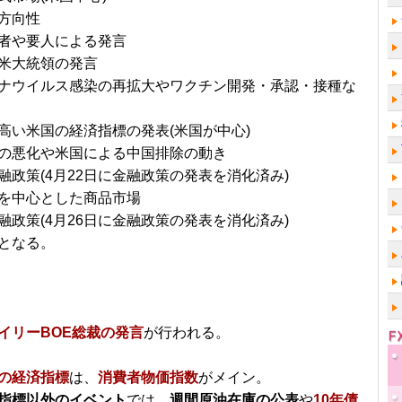
方向性
者や要人による発言
米大統領の発言
ナウイルス感染の再拡大やワクチン開発・承認・接種な
高い米国の経済指標の発表(米国が中心)
の悪化や米国による中国排除の動き
融政策(4月22日に金融政策の発表を消化済み)
を中心とした商品市場
融政策(4月26日に金融政策の発表を消化済み)
となる。
イリーBOE総裁の発言
が行われる。
の経済指標
は、
消費者物価指数
がメイン。
指標以外のイベント
では、
週間原油在庫の公表
や
10年債