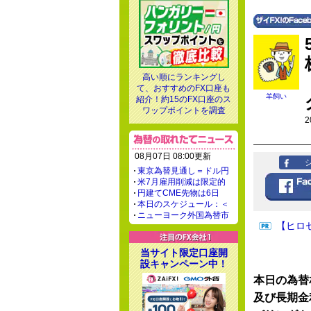
高い順にランキングし
て、おすすめのFX口座も
羊飼い
紹介！約15のFX口座のス
ワップポイントを調査
2
08月07日 08:00更新
東京為替見通し＝ドル円
米7月雇用削減は限定的
円建てCME先物は6日
本日のスケジュール：＜
ニューヨーク外国為替市
【ヒロ
当サイト限定口座開
設キャンペーン中！
本日の為替
及び長期金