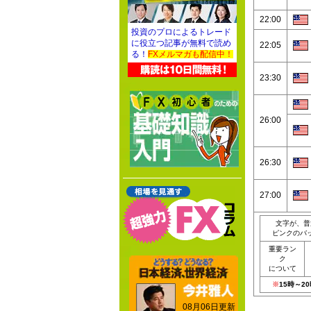
22:00
投資のプロによるトレード
に役立つ記事が無料で読め
22:05
る！
FXメルマガも配信中！
23:30
26:00
26:30
27:00
文字が、普
ピンクのバ
重要ラン
ク
について
※
15時～
08月06日更新