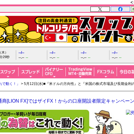
日（木）
--/--
--/--
--/--
--/--
分30秒
--.--
--
--.--
--
--.--
--
--.--
--
れで動く！」
> 5月12日(水)■『米ドルの方向性』と『米国の株式市場及び長期金
商[LION FX]ではザイFX！からの口座開設者限定キャンペー