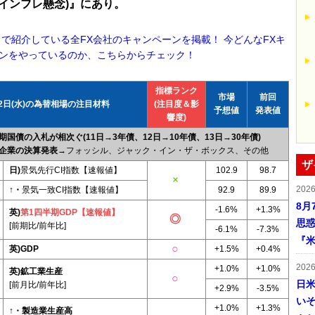
インフレ懸念)』にあり。
！で紹介している全FX会社のキャンペーンを掲載！ 今どんなFXキ
ンをやっているのか、こちらからチェック！
指標ランク
市場
前回
12日(水)の為替相場の注目材料
(注目度＆影
予想値
発表値
響度)
国債の入札が相次ぐ(11日→3年債、12日→10年債、13日→30年債)
企業の決算発表
→フォッシル、ジャック・イン・ザ・ボックス、その他
ザ
日)
景気先行CI指数【速報値】
102.9
98.7
202
↑・
景気一致CI指数【速報値】
92.9
89.9
8月
-1.6%
+1.3%
英)
第1四半期GDP【速報値】
思
[前期比/前年比]
-6.1%
-7.3%
『米
英)GDP
+1.5%
+0.4%
202
+1.0%
+1.0%
英)鉱工業生産
日
[前月比/前年比]
+2.9%
-3.5%
い
+1.0%
+1.3%
↑・製造業生産高