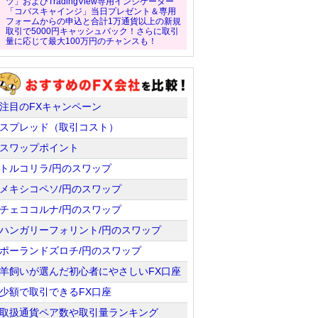
ツ」およびTradingView専用インジケーター
「コバスキャインジ」当日プレゼント＆専用
フォームからの申込と合計1万通貨以上の新規
取引で5000円キャッシュバック！さらに取引
量に応じて最大100万円のチャンスも！
注目のFXキャンペーン
スプレッド（取引コスト）
スワップポイント
トルコリラ/円のスワップ
メキシコペソ/円のスワップ
チェココルナ/円のスワップ
ハンガリーフォリント/円のスワップ
ポーランドズロチ/円のスワップ
羊飼いが選んだ初心者にやさしいFX口座
少額で取引できるFX口座
取扱通貨ペア数や取引量ランキング