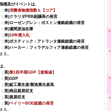
指標及びイベントは、
分：
米)
消費者物価指数
＆
【コア】
分：
米)クラリダFRB副議長の発言
分：
米)ローゼングレン：ボストン連銀総裁の発言
分：
米)週間原油在庫
分：
米)
10年債入札
分：
米)ボスティック：アトランタ連銀総裁の発言
分：
米)ハーカー：フィラデルフィア連銀総裁の発言
まる。
は、
分：
英)
第1四半期GDP【速報値】
分：
英)GDP
分：
英)鉱工業生産
/
製造業生産高
分：
英)商品貿易収支
分：
英)貿易収支
分：
英)
ベイリーBOE総裁の発言
まる。