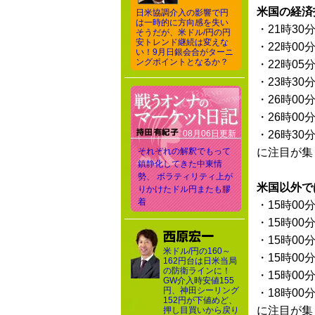
米国の経済
日米協調介入の影響で円
は一時的に方向感を失い
・21時30
そうだが、米ドル/円の円
安トレンド継続は変えな
・22時00
い！9月日銀会合がターニ
ングポイントとなるか？
・22時05
・23時30
・26時00
・26時00
08月06日更新
・26時30
それぞれの解釈でもって
に注目が集
鎮静化してきた中東情
勢、 ボラティリティ上が
米国以外で
りかけたドル円またも膠
着
・15時00
・15時00
・15時00
米ドル/円の160～
・15時00
162円台は日米当局
の防衛ラインに！
・15時00
GW介入時安値155
円、神田シーリング
・18時00
152円が下値めど、
に注目が集
押し目買いから戻り