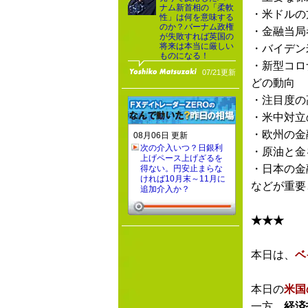
ナム新首相の「柔軟
・米ドルの
性」は何を意味する
のか？バーナム政権
・金融当局
が失敗すれば英国の
将来は本当に厳しい
・バイデン
ものになる！
・新型コロ
07/21更新
どの動向
・注目度の
・米中対立
・欧州の金
08月06日 更新
次の介入いつ？日銀利
・原油と金
上げペース上げざるを
・日本の金
得ない。円安止まらな
ければ10月末～11月に
などが重要
追加介入か？
★★★
本日は、
ベ
本日の
米国
一方、
経済