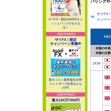
パリングや
ザイFX
ャンペー
ザイFX！限定4000円キャ
ッシュバックがもらえ
る！
5月
ザイFX！限定
キャンペーン実施中
・
米国の中長期
・
米国の主要
14:00
取引コスト業界最安水準!
トレイダーズ証券みんな
のFX
最大100万7000円