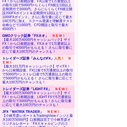
FX！から口座開設後、FX口座で1万通貨以上
の取引1回で5000円+らくらくFX積立1回以上
定期買付で3000円。さらにらくらくFX積立開
設200FXポイント＆定期買付1回以上で
1000FXポイント。さらに取引量に応じて最大
100万円に加え、スクール受講と理解度テスト
合格などで1000円、CFD開設と取引で最大
4000円！
GMOクリック証券「FXネオ」
ＮＥＷ！
【最大100万4000円キャッシュバック】ザイ
FX！から口座開設後、FXネオで1万通貨以上
の取引で4000円がもらえる！ さらに取引量に
応じて最大100万円のチャンスも！
トレイダーズ証券「みんなのFX」
人気！
Ｎ
ＥＷ！
【最大101万円キャッシュバック】ザイFX！
から口座開設後、FX口座で5万通貨以上の取引
で5000円+シストレ口座で5万通貨以上の取引
で5000円がもらえる！ さらに取引量に応じて
最大100万円のチャンスも！
トレイダーズ証券「LIGHT FX」
ＮＥＷ！
【最大100万3000円キャッシュバック】ザイ
FX！から口座開設後、LIGHT FXで5万通貨以
上の取引で3000円がもらえる！さらに取引量
に応じて最大100万円のチャンスも！
JFX「MATRIX TRADER」
ＮＥＷ！
【小林芳彦レポート＆TradingViewインジと最
大100万5000円】口座開設完了で小林芳彦オ
リジナルレポート「FXスキャルピングのコ