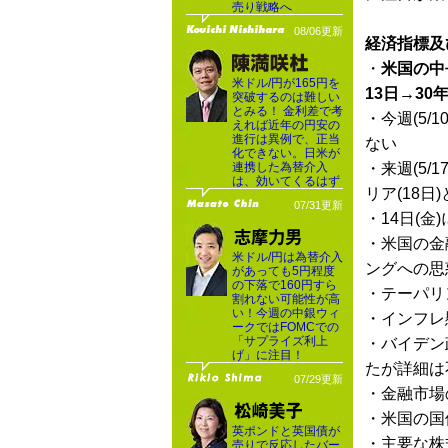
売り戦略へ
08/06更新
経済指標及
・
米国の中
米ドル/円が165円を
13日→30年
突破するのは難しい
とみる！ 金利差で考
・今週(5
えれば近年の円安の
進行は異例で、正当
ない
化できない。日米が
連携した為替介入
・来週(5/
は、効いてくるはず
リア(18日
07/31更新
・14日(
・米国の金
米ドル/円は為替介入
ングへの思
があっても5円程度
の下落で160円すら
・テーパリ
割れない可能性が高
い！今週の中銀ウィ
・インフレ
ークではFOMCでの
「サプライズ利上
・バイデン
げ」に注目！
たが詳細は
07/29更新
・金融市場
・米国の国
英ポンドと英国債が
・主要な株
売りで反応したバー