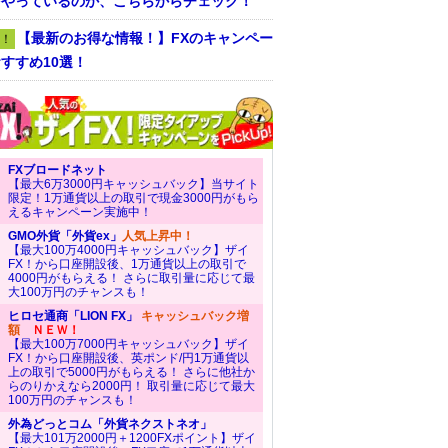
をやっているのか、こちらからチェック！
【最新のお得な情報！】FXのキャンペー
！
すすめ10選！
FXブロードネット
【最大6万3000円キャッシュバック】当サイト
限定！1万通貨以上の取引で現金3000円がもら
えるキャンペーン実施中！
GMO外貨「外貨ex」
人気上昇中！
【最大100万4000円キャッシュバック】ザイ
FX！から口座開設後、1万通貨以上の取引で
4000円がもらえる！ さらに取引量に応じて最
大100万円のチャンスも！
ヒロセ通商「LION FX」
キャッシュバック増
額
ＮＥＷ！
【最大100万7000円キャッシュバック】ザイ
FX！から口座開設後、英ポンド/円1万通貨以
上の取引で5000円がもらえる！ さらに他社か
らのりかえなら2000円！ 取引量に応じて最大
100万円のチャンスも！
外為どっとコム「外貨ネクストネオ」
【最大101万2000円＋1200FXポイント】ザイ