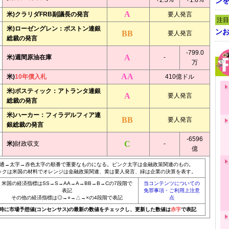
+2.3%
+1.6%
ン
米)クラリダFRB副議長の発言
要人発言
注目
米)ローゼングレン：ボストン連銀
ンお
要人発言
総裁の発言
-799.0
米)週間原油在庫
-
万
米)
10年債入札
410億ドル
米)ボスティック：アトランタ連銀
要人発言
総裁の発言
米)ハーカー：フィラデルフィア連
要人発言
銀総裁の発言
-6596
米)
財政収支
-
億
通→太字→赤色太字の順番で重要なものになる。ピンク太字は金融政策関連のもの。
ックは米国の材料でオレンジは金融政策関連、黄は要人発言、緑は企業の決算を表す。
米国の経済指標はSS→S→AA→A→BB→B→Cの7段階で
当コンテンツについての
表記
免罪事項・ご利用上注意
その他の経済指標は◎→○→△→×の4段階で表記
点
20時に市場予想値(コンセンサス)の最新の数値をチェックし、更新した数値は
赤字
で表記