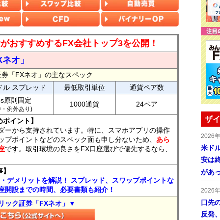
読者がおすすめするFX会社トップ3を公開！
Xネオ」
証券「FXネオ」の主なスペック
ドル スプレッド
最低取引単位
通貨ペア数
ips原則固定
1000通貨
24ペア
7時・例外あり)
ザイ
めポイント】
ダーから支持されています。特に、スマホアプリの操作
2026
ップポイントなどのスペック面も申し分ないため、
あら
米ドル
座
です。取引環境の良さをFX口座選びで優先するなら、
安は終
事】
があ
ト・デメリットを解説！ スプレッド、スワップポイントな
座開設までの時間、必要書類も紹介！
2026
口先
リック証券「FXネオ」▼
反発