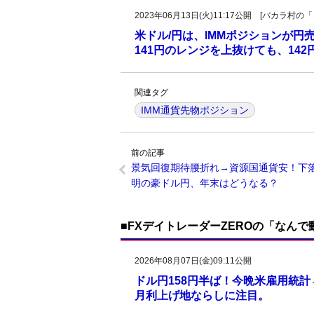
2023年06月13日(火)11:17公開 [バカラ
米ドル/円は、IMMポジションが円
141円のレンジを上抜けても、14
関連タグ
IMM通貨先物ポジション
前の記事
景気回復期待腰折れ→資源国通貨安！下
明の豪ドル円、年末はどうなる？
■FXデイトレーダーZEROの「なん
2026年08月07日(金)09:11公開
ドル円158円半ば！今晩米雇用統
月利上げ地ならしに注目。