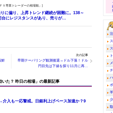
村の「ＦＸ専業トレーダーの相場観」]
売りに偏り、上昇トレンド継続が困難に。138～
2円台にレジスタンスがあり、売りが…
次の記事
落鮮
早期テーパリング観測後退→ドル下落！ドル
円目先は下値を探り11月に再…
で動いた？ 昨日の相場」の最新記事
計→介入も一応警戒。日銀利上げペース加速か？9