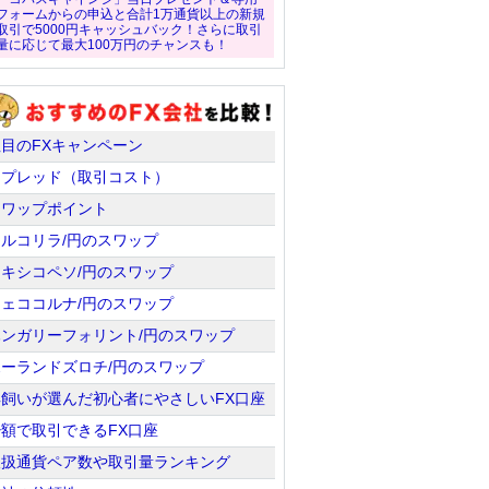
フォームからの申込と合計1万通貨以上の新規
取引で5000円キャッシュバック！さらに取引
量に応じて最大100万円のチャンスも！
注目のFXキャンペーン
スプレッド（取引コスト）
スワップポイント
トルコリラ/円のスワップ
メキシコペソ/円のスワップ
チェココルナ/円のスワップ
ハンガリーフォリント/円のスワップ
ポーランドズロチ/円のスワップ
羊飼いが選んだ初心者にやさしいFX口座
少額で取引できるFX口座
取扱通貨ペア数や取引量ランキング