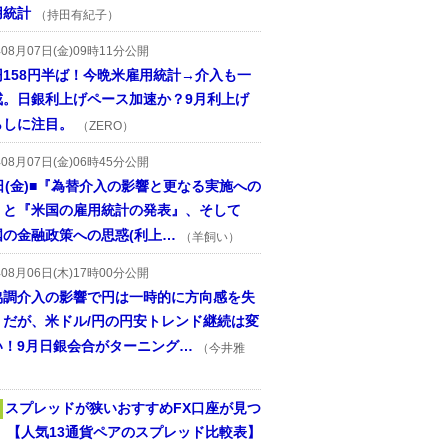
用統計
（持田有紀子）
年08月07日(金)09時11分公開
円158円半ば！今晩米雇用統計→介入も一
戒。日銀利上げペース加速か？9月利上げ
らしに注目。
（ZERO）
年08月07日(金)06時45分公開
日(金)■『為替介入の影響と更なる実施への
』と『米国の雇用統計の発表』、そして
国の金融政策への思惑(利上…
（羊飼い）
年08月06日(木)17時00分公開
協調介入の影響で円は一時的に方向感を失
うだが、米ドル/円の円安トレンド継続は変
い！9月日銀会合がターニング…
（今井雅
スプレッドが狭いおすすめFX口座が見つ
！ 【人気13通貨ペアのスプレッド比較表】