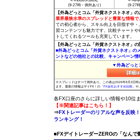
(9-27時・例外あり)
(9-2
【外為どっとコム「外貨ネクストネオ」の
業界最狭水準のスプレッドと豊富な情報で
ての初心者から、スキル向上を目指す中・
習コンテンツも魅力です。比較チャートや
トしてくれるツールも充実しています。
【外為どっとコム「外貨ネクストネオ」の
■外為どっとコム「外貨ネクストネオ」の
ントなどの他社との比較、キャンペーン情
▼外為どっと
※スプレッドはすべて例外あり。この表は2026年8月3日
ます。最新の情報はザイFX！の
「FX会社おすすめ比較」
や
各FX口座のさらに詳しい情報や10
【※関連記事はこちら！】
⇒
FXトレーダーのリアルな声を反映！
ランキング！
■FXデイトレーダーZEROの「なん