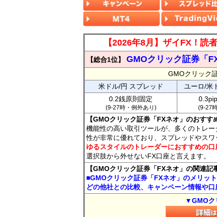
【2026年8月】ザイFX！
GMOクリック証券「F
【総合1位】
GMOクリック
米ドル/円 スプレッド
ユーロ/米
0.2銭原則固定
0.3p
(9-27時・例外あり)
(9-2
【GMOクリック証券「FXネオ」のおすす
機能性の高い取引ツールが、多くのトレー
性が非常に優れており、スプレッドやスワ
ゆるスタイルのトレーダーにおすすめの口
選択肢から外せないFX口座と言えます。
【GMOクリック証券「FXネオ」の関連記
■GMOクリック証券「FXネオ」のメリッ
どの他社との比較、キャンペーン情報や口
▼GMOク