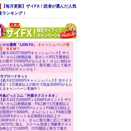
【毎月更新】ザイFX！読者が選んだ人気
座ランキング！
ヒロセ通商「LION FX」
キャッシュバック増
額
ＮＥＷ！
【最大100万7000円キャッシュバック】ザイ
FX！から口座開設後、英ポンド/円1万通貨以
上の取引で5000円がもらえる！ さらに他社か
らのりかえなら2000円！ 取引量に応じて最大
100万円のチャンスも！
FXブロードネット
【最大6万3000円キャッシュバック】当サイト
限定！1万通貨以上の取引で現金3000円がもら
えるキャンペーン実施中！
外為どっとコム「外貨ネクストネオ」
【最大101万2000円＋1200FXポイント】ザイ
FX！から口座開設後、FX口座で1万通貨以上
の取引1回で5000円+らくらくFX積立1回以上
定期買付で3000円。さらにらくらくFX積立開
設200FXポイント＆定期買付1回以上で
1000FXポイント。さらに取引量に応じて最大
100万円に加え、スクール受講と理解度テスト
合格などで1000円、CFD開設と取引で最大