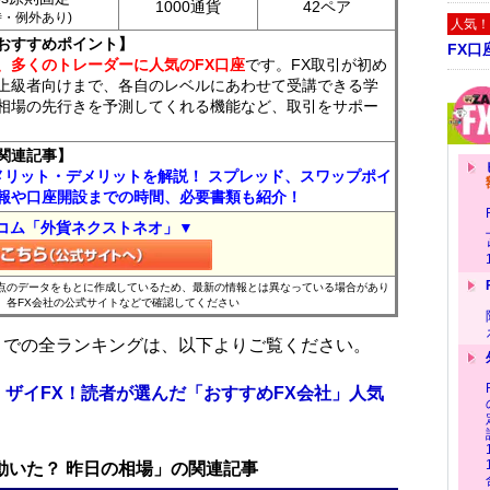
1000通貨
42ペア
7時・例外あり)
人気！
おすすめポイント】
FX口
、多くのトレーダーに人気のFX口座
です。FX取引が初め
上級者向けまで、各自のレベルにあわせて受講できる学
相場の先行きを予測してくれる機能など、取引をサポー
関連記事】
メリット・デメリットを解説！ スプレッド、スワップポイ
報や口座開設までの時間、必要書類も紹介！
コム「外貨ネクストネオ」▼
時点のデータをもとに作成しているため、最新の情報とは異なっている場合があり
、各FX会社の公式サイトなどで確認してください
位までの全ランキングは、以下よりご覧ください。
 ザイFX！読者が選んだ「おすすめFX会社」人気
で動いた？ 昨日の相場」の関連記事