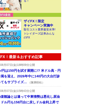
る！
ザイFX！限定
キャンペーン実施中
取引コスト業界最安水準!
トレイダーズ証券みんな
のFX
FX！最新＆おすすめ記事
年08月07日(金)18時09分公開
/円は150円を試す展開に!? 米ドル高・円
焉を迎え、2026年中に140円の大台打診
ってもサプライズ…
（陳満咲杜）
年08月07日(金)15時43分公開
の楽観論とは違って中東情勢は悪化し原油
、ドル円も158円台に戻しドル金利上昇で