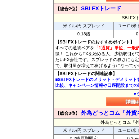
SBI FXトレード
【総合2位】
SBI 
米ドル/円 スプレッド
ユーロ/米
0.18銭
0
【SBI FXトレードのおすすめポイント】
すべての通貨ペアを
「1通貨」単位、一般的
徴！ これからFXを始める人、少額取引が
たいFX会社です。スプレッドの狭さにも定
で、取引量が増えて稼げるようになってか
【SBI FXトレードの関連記事】
■SBI FXトレードのメリット・デメリッ
比較、キャンペーン情報や口座開設までの
▼
外為どっとコム「外貨
【総合3位】
外為どっとコム「
米ドル/円 スプレッド
ユーロ/米
0.2銭原則固定
0.3p