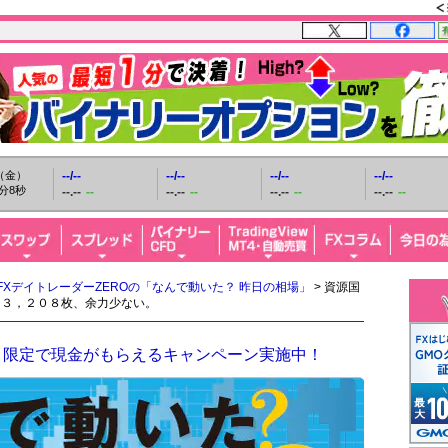
日（金）
--/--
--/--
--/--
--/--
分10秒
--.--
--
--.--
--
--.--
--
--.--
--
FXデイトレーダーZEROの「なんで動いた？ 昨日の相場」
> 資源国
６３，２０８枚、余力少ない。
！限定で現金がもらえるキャンペーン実施中！