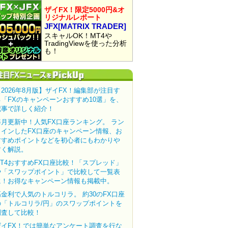
ザイFX！限定5000円&オ
リジナルレポート
JFX[MATRIX TRADER]
スキャルOK！MT4や
TradingViewを使った分析
も！
【2026年8月版】ザイFX！編集部が注目す
る「FXのキャンペーンおすすめ10選」を、
記事で詳しく紹介！
毎月更新中！人気FX口座ランキング。 ラン
クインしたFX口座のキャンペーン情報、お
すすめポイントなどを初心者にもわかりや
すく解説。
MT4おすすめFX口座比較！「スプレッド」
や「スワップポイント」で比較して一覧表
に！お得なキャンペーン情報も掲載中。
高金利で人気のトルコリラ。 約30のFX口座
の「トルコリラ/円」のスワップポイントを
調査して比較！
ザイFX！では簡単なアンケート調査を行な