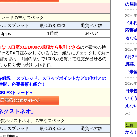
の雇
2026
FXトレードの主なスペック
ドル
ドル スプレッド
最低取引単位
通貨ペア数
応警
.3pips
1通貨
34ペア
地な
なFX口座の1/1000の規模から取引できる
のが最大の特
2026
できるFX口座を探している方は、絶対にチェックしておき
8月7
評があり、1回の取引で1000万通貨まで注文が出せるの
思惑
らも長く使い続けられます。
『米
トを解説！ スプレッド、スワップポイントなどの他社との
2026
時間、必要書類も紹介！
日米
SBI FXトレード▼
いそ
えな
ネクストネオ」
人）
外貨ネクストネオ」の主なスペック
注目！
ドル スプレッド
最低取引単位
通貨ペア数
かる
ips原則固定