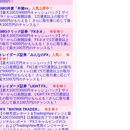
4000円！
GMO外貨「外貨ex」
人気上昇中！
【最大100万4000円キャッシュバック】ザイ
FX！から口座開設後、1万通貨以上の取引で
4000円がもらえる！ さらに取引量に応じて最
大100万円のチャンスも！
GMOクリック証券「FXネオ」
ＮＥＷ！
【最大100万4000円キャッシュバック】ザイ
FX！から口座開設後、FXネオで1万通貨以上
の取引で4000円がもらえる！ さらに取引量に
応じて最大100万円のチャンスも！
トレイダーズ証券「みんなのFX」
人気！
Ｎ
ＥＷ！
【最大101万円キャッシュバック】ザイFX！
から口座開設後、FX口座で5万通貨以上の取引
で5000円+シストレ口座で5万通貨以上の取引
で5000円がもらえる！ さらに取引量に応じて
最大100万円のチャンスも！
トレイダーズ証券「LIGHT FX」
ＮＥＷ！
【最大100万3000円キャッシュバック】ザイ
FX！から口座開設後、LIGHT FXで5万通貨以
上の取引で3000円がもらえる！さらに取引量
に応じて最大100万円のチャンスも！
JFX「MATRIX TRADER」
ＮＥＷ！
【小林芳彦レポート＆TradingViewインジと最
大100万5000円】口座開設完了で小林芳彦オ
リジナルレポート「FXスキャルピングのコ
ツ」およびTradingView専用インジケーター
「コバスキャインジ」当日プレゼント＆専用