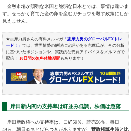
金融市場が頑強な米国と脆弱な日本とでは、事情は違いま
す。せっかく育てた金の卵を産むガチョウを殺す政策にしか
見えません。
★志摩力男さんの有料メルマガ
「志摩力男のグローバルFXトレ
ード！」
では、世界情勢の解説に定評がある志摩氏が、その分析
に基づいたポジションや、実践的な売買アドバイスをメルマガで
配信！
10日間の無料体験期間
もあります！
岸田新内閣の支持率は軒並み低調。株価は急落
岸田新政権への支持率は、日経59％、読売56％、毎日
49％、朝日45％とばらつきがありますが、
菅政権誕生時と比