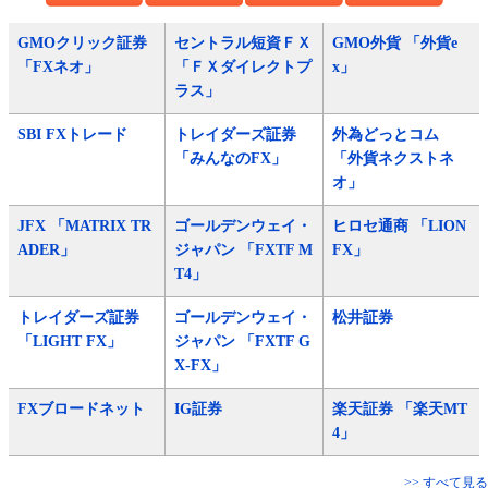
GMOクリック証券
セントラル短資ＦＸ
GMO外貨 「外貨e
「FXネオ」
「ＦＸダイレクトプ
x」
ラス」
SBI FXトレード
トレイダーズ証券
外為どっとコム
「みんなのFX」
「外貨ネクストネ
オ」
JFX 「MATRIX TR
ゴールデンウェイ・
ヒロセ通商 「LION
ADER」
ジャパン 「FXTF M
FX」
T4」
トレイダーズ証券
ゴールデンウェイ・
松井証券
「LIGHT FX」
ジャパン 「FXTF G
X-FX」
FXブロードネット
IG証券
楽天証券 「楽天MT
4」
>> すべて見る