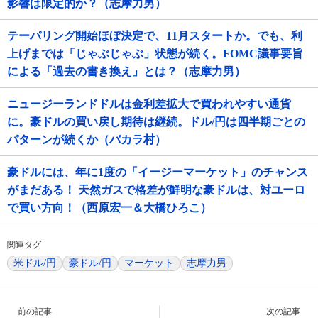
影響は限定的か？（志摩力男）
テーパリング開始ほぼ決定で、11月スタートか。でも、利
上げまでは「じゃぶじゃぶ」状態が続く。FOMC議事要旨
による「過去の書き換え」とは？（志摩力男）
ニュージーランドドルは金利差拡大で買われやすい通貨
に。豪ドルの買い戻し期待は継続。ドル/円は四半期ごとの
パターンが続くか（バカラ村）
豪ドルには、年に1度の「イージーマーケット」のチャンス
がまだある！ 天然ガスで格差が鮮明な豪ドルは、対ユーロ
で買い方向！（西原宏一＆大橋ひろこ）
関連タグ
米ドル/円
豪ドル/円
マーケット
志摩力男
前の記事
次の記事