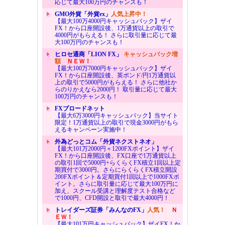
応じて最大100万円のチャンスも！
GMO外貨「外貨ex」
人気上昇中！
【最大100万4000円キャッシュバック】ザイ
FX！から口座開設後、1万通貨以上の取引で
4000円がもらえる！ さらに取引量に応じて最
大100万円のチャンスも！
ヒロセ通商「LION FX」
キャッシュバック増
額
ＮＥＷ！
【最大100万7000円キャッシュバック】ザイ
FX！から口座開設後、英ポンド/円1万通貨以
上の取引で5000円がもらえる！ さらに他社か
らのりかえなら2000円！ 取引量に応じて最大
100万円のチャンスも！
FXブロードネット
【最大6万3000円キャッシュバック】当サイト
限定！1万通貨以上の取引で現金3000円がもら
えるキャンペーン実施中！
外為どっとコム「外貨ネクストネオ」
【最大101万2000円＋1200FXポイント】ザイ
FX！から口座開設後、FX口座で1万通貨以上
の取引1回で5000円+らくらくFX積立1回以上定
期買付で3000円。さらにらくらくFX積立開設
200FXポイント＆定期買付1回以上で1000FXポ
イント。さらに取引量に応じて最大100万円に
加え、スクール受講と理解度テスト合格など
で1000円、CFD開設と取引で最大4000円！
トレイダーズ証券「みんなのFX」
人気！
Ｎ
ＥＷ！
【最大101万円キャッシュバック】ザイFX！か