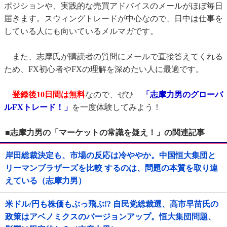
ポジションや、実践的な売買アドバイスのメールがほぼ毎日
届きます。スウィングトレードが中心なので、日中は仕事を
している人にも向いているメルマガです。
また、志摩氏が購読者の質問にメールで直接答えてくれる
ため、FX初心者やFXの理解を深めたい人に最適です。
登録後10日間は無料
なので、ぜひ
「志摩力男のグローバ
ルFXトレード！」
を一度体験してみよう！
■志摩力男の「マーケットの常識を疑え！」の関連記事
岸田総裁決定も、市場の反応は冷ややか。中国恒大集団と
リーマンブラザーズを比較 するのは、問題の本質を取り違
えている（志摩力男）
米ドル/円も株価もぶっ飛ぶ!? 自民党総裁選、高市早苗氏の
政策はアベノミクスのバージョンアップ。恒大集団問題、