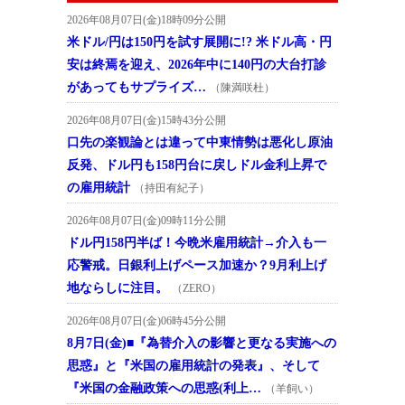
2026年08月07日(金)18時09分公開
米ドル/円は150円を試す展開に!? 米ドル高・円
安は終焉を迎え、2026年中に140円の大台打診
があってもサプライズ…
（陳満咲杜）
2026年08月07日(金)15時43分公開
口先の楽観論とは違って中東情勢は悪化し原油
反発、ドル円も158円台に戻しドル金利上昇で
の雇用統計
（持田有紀子）
2026年08月07日(金)09時11分公開
ドル円158円半ば！今晩米雇用統計→介入も一
応警戒。日銀利上げペース加速か？9月利上げ
地ならしに注目。
（ZERO）
2026年08月07日(金)06時45分公開
8月7日(金)■『為替介入の影響と更なる実施への
思惑』と『米国の雇用統計の発表』、そして
『米国の金融政策への思惑(利上…
（羊飼い）