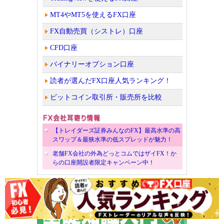
MT4やMT5を使えるFX口座
FX自動売買（シストレ）口座
CFD口座
バイナリーオプション口座
読者が選んだFX口座人気ランキング！
ビットコイン取引所・販売所を比較
【トレイダーズ証券みんなのFX】最高水準の高
スワップ＆最狭水準の低スプレッドが魅力！
老舗FX会社の外為どっとコムではザイFX！か
らの口座開設者限定キャンペーン中！