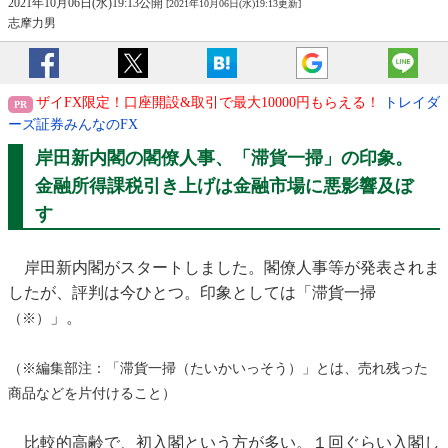
2021年10月06日(水)19:13公開
[2021年10月06日(水)19:13更新]
志摩力男
ザイFX限定！口座開設&取引で最大10000円もらえる！
トレイダ
ーズ証券みんなのFX
岸田新内閣の閣僚人事、「滞貨一掃」の印象。
金融所得課税引き上げは金融市場に悪影響及ぼ
す
岸田新内閣がスタートしました。閣僚人事等が発表されま
したが、評判は今ひとつ。印象としては「滞貨一掃
」。
（※）
（※編集部注：「滞貨一掃（たいかいっそう）」とは、売れ残った
商品などを片付けること）
比較的高齢で、初入閣という方が多い。１回ぐらい入閣し