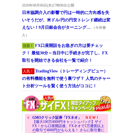
2026年08月06日(木)17時00分公開
日米協調介入の影響で円は一時的に方向感を失
いそうだが、米ドル/円の円安トレンド継続は変
えない！9月日銀会合がターニング…
（今井雅
人）
FX口座開設をお急ぎの方は要チェッ
注目！
ク！ 最短30分～当日中に手続きが完了し、FX
取引を開始できる会社を一覧で紹介！
TradingView（トレーディングビュー）
人気！
の有料機能を無料で使う裏ワザ？ 人気のチャー
ト分析ツールを賢く使う方法がココに！
GMOクリック証券「FXネオ」
ＮＥＷ！
【最大100万4000円キャッシュバック】ザイ
FX！から口座開設後、FXネオで1万通貨以上
の取引で4000円がもらえる！ さらに取引量に