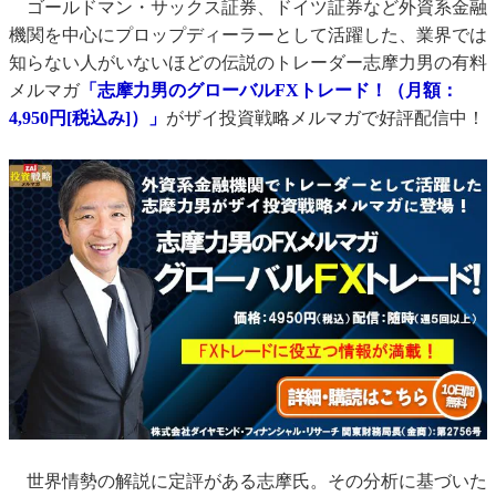
ゴールドマン・サックス証券、ドイツ証券など外資系金融
機関を中心にプロップディーラーとして活躍した、業界では
知らない人がいないほどの伝説のトレーダー志摩力男の有料
メルマガ
「志摩力男のグローバルFXトレード！（月額：
4,950円[税込み]）」
がザイ投資戦略メルマガで好評配信中！
世界情勢の解説に定評がある志摩氏。その分析に基づいた