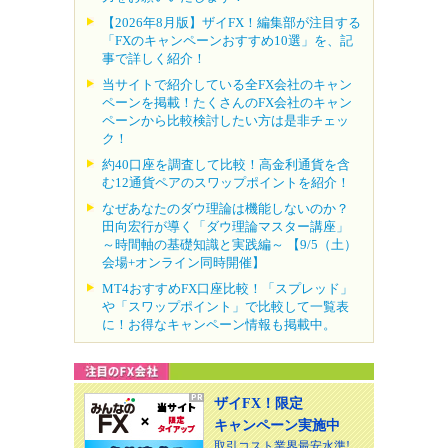
【2026年8月版】ザイFX！編集部が注目する
「FXのキャンペーンおすすめ10選」を、記
事で詳しく紹介！
当サイトで紹介している全FX会社のキャン
ペーンを掲載！たくさんのFX会社のキャン
ペーンから比較検討したい方は是非チェッ
ク！
約40口座を調査して比較！高金利通貨を含
む12通貨ペアのスワップポイントを紹介！
なぜあなたのダウ理論は機能しないのか？
田向宏行が導く「ダウ理論マスター講座」
～時間軸の基礎知識と実践編～ 【9/5（土）
会場+オンライン同時開催】
MT4おすすめFX口座比較！「スプレッド」
や「スワップポイント」で比較して一覧表
に！お得なキャンペーン情報も掲載中。
ザイFX！限定
キャンペーン実施中
取引コスト業界最安水準!