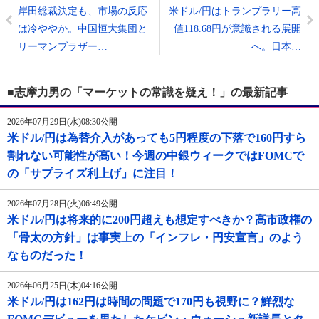
岸田総裁決定も、市場の反応
米ドル/円はトランプラリー高
は冷ややか。中国恒大集団と
値118.68円が意識される展開
リーマンブラザー…
へ。日本…
■志摩力男の「マーケットの常識を疑え！」の最新記事
2026年07月29日(水)08:30公開
米ドル/円は為替介入があっても5円程度の下落で160円すら
割れない可能性が高い！今週の中銀ウィークではFOMCで
の「サプライズ利上げ」に注目！
2026年07月28日(火)06:49公開
米ドル/円は将来的に200円超えも想定すべきか？高市政権の
「骨太の方針」は事実上の「インフレ・円安宣言」のよう
なものだった！
2026年06月25日(木)04:16公開
米ドル/円は162円は時間の問題で170円も視野に？鮮烈な