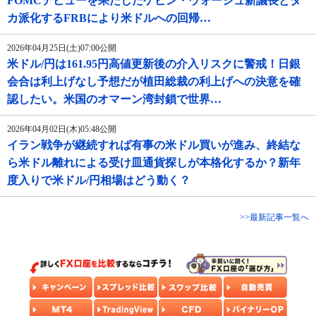
FOMCデビューを果たしたケビン・ウォーシュ新議長とタ
カ派化するFRBにより米ドルへの回帰…
2026年04月25日(土)07:00公開
米ドル/円は161.95円高値更新後の介入リスクに警戒！日銀
会合は利上げなし予想だが植田総裁の利上げへの決意を確
認したい。米国のオマーン湾封鎖で世界…
2026年04月02日(木)05:48公開
イラン戦争が継続すれば有事の米ドル買いが進み、終結な
ら米ドル離れによる受け皿通貨探しが本格化するか？新年
度入りで米ドル/円相場はどう動く？
>>最新記事一覧へ