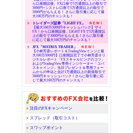
ら口座開設後、FX口座で5万通貨以上の取引で
5000円+シストレ口座で5万通貨以上の取引で
5000円がもらえる！ さらに取引量に応じて最
大100万円のチャンスも！
トレイダーズ証券「LIGHT FX」
ＮＥＷ！
【最大100万3000円キャッシュバック】ザイ
FX！から口座開設後、LIGHT FXで5万通貨以
上の取引で3000円がもらえる！さらに取引量
に応じて最大100万円のチャンスも！
JFX「MATRIX TRADER」
ＮＥＷ！
【小林芳彦レポート＆TradingViewインジと最
大100万5000円】口座開設完了で小林芳彦オリ
ジナルレポート「FXスキャルピングのコツ」
およびTradingView専用インジケーター「コバ
スキャインジ」当日プレゼント＆専用フォー
ムからの申込と合計1万通貨以上の新規取引で
5000円キャッシュバック！さらに取引量に応
じて最大100万円のチャンスも！
注目のFXキャンペーン
スプレッド（取引コスト）
スワップポイント