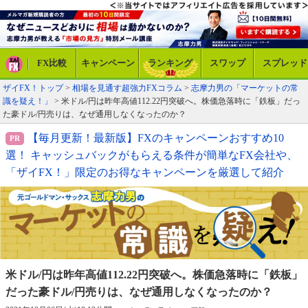
FX比較
キャンペーン
ランキング
スワップ
スプレッド
ザイFX！トップ
>
相場を見通す超強力FXコラム
>
志摩力男の「マーケットの常
識を疑え！」
> 米ドル/円は昨年高値112.22円突破へ。株価急落時に「鉄板」だっ
た豪ドル/円売りは、なぜ通用しなくなったのか？
【毎月更新！最新版】FXのキャンペーンおすすめ10
選！ キャッシュバックがもらえる条件が簡単なFX会社や、
「ザイFX！」限定のお得なキャンペーンを厳選して紹介
米ドル/円は昨年高値112.22円突破へ。
株価急落時に「鉄板」
だった豪ドル/円売りは、
なぜ通用しなくなったのか？