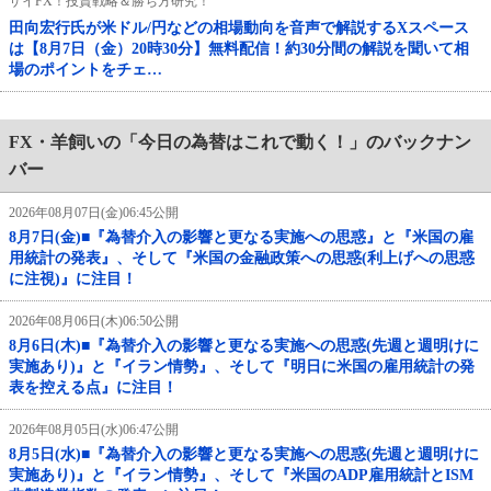
ザイFX！投資戦略＆勝ち方研究！
田向宏行氏が米ドル/円などの相場動向を音声で解説するXスペース
は【8月7日（金）20時30分】無料配信！約30分間の解説を聞いて相
場のポイントをチェ…
FX・羊飼いの「今日の為替はこれで動く！」のバックナン
バー
2026年08月07日(金)06:45公開
8月7日(金)■『為替介入の影響と更なる実施への思惑』と『米国の雇
用統計の発表』、そして『米国の金融政策への思惑(利上げへの思惑
に注視)』に注目！
2026年08月06日(木)06:50公開
8月6日(木)■『為替介入の影響と更なる実施への思惑(先週と週明けに
実施あり)』と『イラン情勢』、そして『明日に米国の雇用統計の発
表を控える点』に注目！
2026年08月05日(水)06:47公開
8月5日(水)■『為替介入の影響と更なる実施への思惑(先週と週明けに
実施あり)』と『イラン情勢』、そして『米国のADP雇用統計とISM