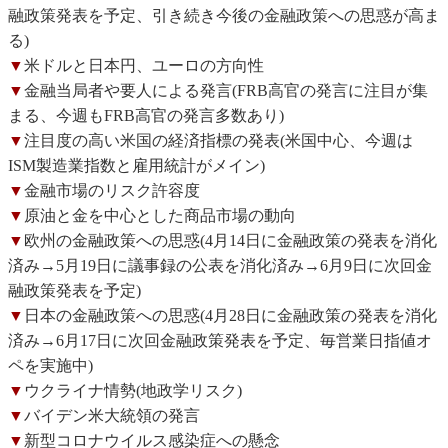
融政策発表を予定、引き続き今後の金融政策への思惑が高ま
る)
▼
米ドルと日本円、ユーロの方向性
▼
金融当局者や要人による発言(FRB高官の発言に注目が集
まる、今週もFRB高官の発言多数あり)
▼
注目度の高い米国の経済指標の発表(米国中心、今週は
ISM製造業指数と雇用統計がメイン)
▼
金融市場のリスク許容度
▼
原油と金を中心とした商品市場の動向
▼
欧州の金融政策への思惑(4月14日に金融政策の発表を消化
済み→5月19日に議事録の公表を消化済み→6月9日に次回金
融政策発表を予定)
▼
日本の金融政策への思惑(4月28日に金融政策の発表を消化
済み→6月17日に次回金融政策発表を予定、毎営業日指値オ
ペを実施中)
▼
ウクライナ情勢(地政学リスク)
▼
バイデン米大統領の発言
▼
新型コロナウイルス感染症への懸念