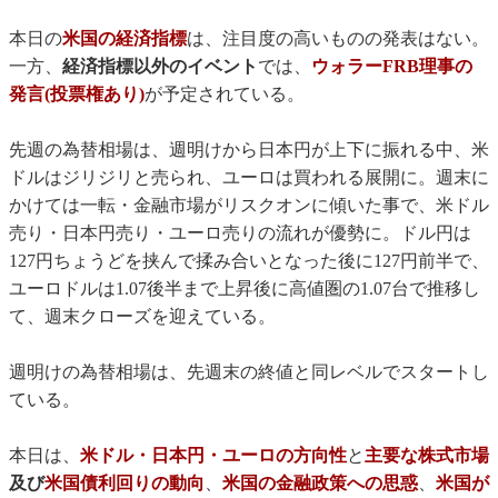
本日の
米国の経済指標
は、注目度の高いものの発表はない。
一方、
経済指標以外のイベント
では、
ウォラーFRB理事の
発言(投票権あり)
が予定されている。
先週の為替相場は、週明けから日本円が上下に振れる中、米
ドルはジリジリと売られ、ユーロは買われる展開に。週末に
かけては一転・金融市場がリスクオンに傾いた事で、米ドル
売り・日本円売り・ユーロ売りの流れが優勢に。ドル円は
127円ちょうどを挟んで揉み合いとなった後に127円前半で、
ユーロドルは1.07後半まで上昇後に高値圏の1.07台で推移し
て、週末クローズを迎えている。
週明けの為替相場は、先週末の終値と同レベルでスタートし
ている。
本日は、
米ドル・日本円・ユーロの方向性
と
主要な株式市場
及び
米国債利回りの動向
、
米国の金融政策への思惑
、
米国が