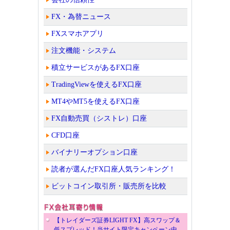
FX・為替ニュース
FXスマホアプリ
注文機能・システム
積立サービスがあるFX口座
TradingViewを使えるFX口座
MT4やMT5を使えるFX口座
FX自動売買（シストレ）口座
CFD口座
バイナリーオプション口座
読者が選んだFX口座人気ランキング！
ビットコイン取引所・販売所を比較
【トレイダーズ証券LIGHT FX】高スワップ＆
低スプレッド！当サイト限定キャンペーン中