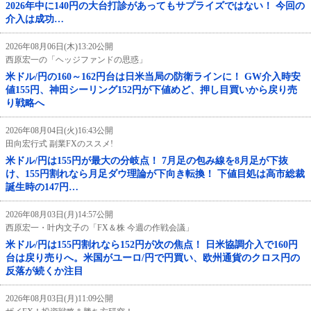
2026年中に140円の大台打診があってもサプライズではない！ 今回の
介入は成功…
2026年08月06日(木)13:20公開
西原宏一の「ヘッジファンドの思惑」
米ドル/円の160～162円台は日米当局の防衛ラインに！ GW介入時安
値155円、神田シーリング152円が下値めど、押し目買いから戻り売
り戦略へ
2026年08月04日(火)16:43公開
田向宏行式 副業FXのススメ!
米ドル/円は155円が最大の分岐点！ 7月足の包み線を8月足が下抜
け、155円割れなら月足ダウ理論が下向き転換！ 下値目処は高市総裁
誕生時の147円…
2026年08月03日(月)14:57公開
西原宏一・叶内文子の「FX＆株 今週の作戦会議」
米ドル/円は155円割れなら152円が次の焦点！ 日米協調介入で160円
台は戻り売りへ。米国がユーロ/円で円買い、欧州通貨のクロス円の
反落が続くか注目
2026年08月03日(月)11:09公開