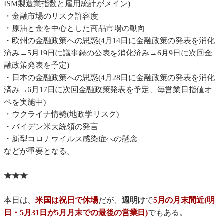
ISM製造業指数と雇用統計がメイン)
・金融市場のリスク許容度
・原油と金を中心とした商品市場の動向
・欧州の金融政策への思惑(4月14日に金融政策の発表を消化
済み→5月19日に議事録の公表を消化済み→6月9日に次回金
融政策発表を予定)
・日本の金融政策への思惑(4月28日に金融政策の発表を消化
済み→6月17日に次回金融政策発表を予定、毎営業日指値オ
ペを実施中)
・ウクライナ情勢(地政学リスク)
・バイデン米大統領の発言
・新型コロナウイルス感染症への懸念
などが重要となる。
★★★
本日は、
米国は祝日で休場
だが、
週明け
で
5月の月末間近(明
日・5月31日が5月月末での最後の営業日)
でもある。