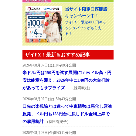
当サイト限定口座開設
キャンペーン中！
ザイFX！限定4000円キャ
ッシュバックがもらえ
る！
ザイFX！最新＆おすすめ記事
2026年08月07日(金)18時09分公開
米ドル/円は150円を試す展開に!? 米ドル高・円
安は終焉を迎え、2026年中に140円の大台打診
があってもサプライズ…
（陳満咲杜）
2026年08月07日(金)15時43分公開
口先の楽観論とは違って中東情勢は悪化し原油
反発、ドル円も158円台に戻しドル金利上昇で
の雇用統計
（持田有紀子）
2026年08月07日(金)09時11分公開