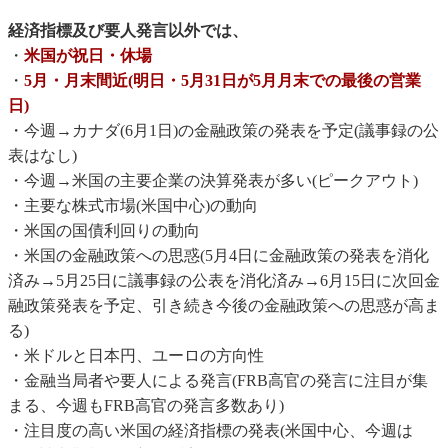
経済指標及び要人発言以外では、
・
米国が祝日・休場
・
5月・月末間近(明日・5月31日が5月月末での最後の営業
日)
・今週→カナダ(6月1日)の金融政策の発表を予定(議事録の公
表はなし)
・今週→米国の主要企業の決算発表が多い(ピークアウト)
・主要な株式市場(米国中心)の動向
・米国の国債利回りの動向
・米国の金融政策への思惑(5月4日に金融政策の発表を消化
済み→5月25日に議事録の公表を消化済み→6月15日に次回金
融政策発表を予定、引き続き今後の金融政策への思惑が高ま
る)
・米ドルと日本円、ユーロの方向性
・金融当局者や要人による発言(FRB高官の発言に注目が集
まる、今週もFRB高官の発言多数あり)
・注目度の高い米国の経済指標の発表(米国中心、今週は