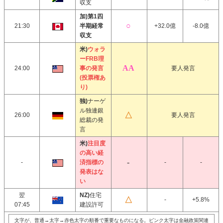
収支
加)第1四
21:30
半期経常
+32.0億
-8.0億
収支
米)
ウォラ
ーFRB理
24:00
事の発言
要人発言
(投票権あ
り)
独)
ナーゲ
ル独連銀
26:00
要人発言
総裁の発
言
米)
注目度
の高い経
-
済指標の
-
-
発表はな
い
翌
NZ)
住宅
-
+5.8%
07:45
建設許可
文字が、普通→太字→赤色太字の順番で重要なものになる。ピンク太字は金融政策関連