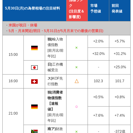
指標ラン
ク
市場
前回
5月30日(月)の為替相場の注目材料
(注目度＆
予想値
発表値
影響度)
・
米国が祝日・休場
・
5月・月末間近(明日・5月31日が5月月末での最後の営業日)
独)
輸入物
+2.0%
+5.7%
価指数
[前月比/前
+32.0%
+31.2%
15:00
年比]
日)
工作機
-
+25.0%
械受注
ス)
KOF先
16:00
102.3
101.7
行指数
独)消費者
+0.5%
+0.8%
物価指数
【速報
値】
21:00
[前月比/前
+7.6%
+7.4%
年比]
南ア)
財政
-
-372億