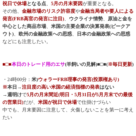
祝日で休場
となる点
、
5月の月末要因
が重要となる。
その他、
金融市場のリスク許容度
や
金融当局者や要人による
発言(FRB高官の発言に注目)
、
ウクライナ情勢
、
原油と金を
中心とした商品市場
、
米国の主要企業の決算発表(ピークア
ウト)
、
欧州の金融政策への思惑
、
日本の金融政策への思惑
などにも注意したい。
■□■
本日のトレード用のエサ
(羊飼いの見解)■□■(
※毎日更新
)
・24時00分：
米)
ウォラーFRB理事の発言(投票権あり)
※
本日→
注目度の高い米国の経済指標の発表
はない
→
週明け
で
5月の月末間近(明日・5月31日が5月月末での最後
の営業日)
だが、
米国が祝日で休場
で仕掛けづらい
中でも、月末要因に注意して、火傷しないことを第一に考え
たい