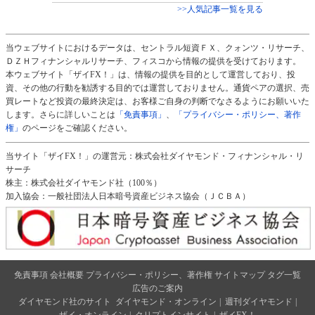
>>人気記事一覧を見る
当ウェブサイトにおけるデータは、セントラル短資ＦＸ、クォンツ・リサーチ、
ＤＺＨフィナンシャルリサーチ、フィスコから情報の提供を受けております。
本ウェブサイト「ザイFX！」は、情報の提供を目的として運営しており、投
資、その他の行動を勧誘する目的では運営しておりません。通貨ペアの選択、売
買レートなど投資の最終決定は、お客様ご自身の判断でなさるようにお願いいた
します。さらに詳しいことは
「免責事項」
、
「プライバシー・ポリシー、著作
権」
のページをご確認ください。
当サイト「ザイFX！」の運営元：株式会社ダイヤモンド・フィナンシャル・リ
サーチ
株主：株式会社ダイヤモンド社（100％）
加入協会：一般社団法人日本暗号資産ビジネス協会（ＪＣＢＡ）
免責事項
会社概要
プライバシー・ポリシー、著作権
サイトマップ
タグ一覧
広告のご案内
ダイヤモンド社のサイト
ダイヤモンド・オンライン
|
週刊ダイヤモンド
|