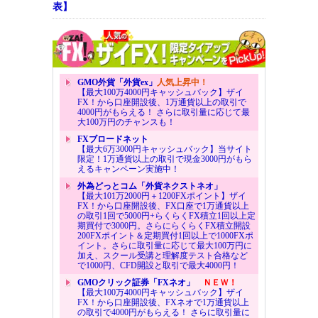
表】
GMO外貨「外貨ex」
人気上昇中！
【最大100万4000円キャッシュバック】ザイ
FX！から口座開設後、1万通貨以上の取引で
4000円がもらえる！ さらに取引量に応じて最
大100万円のチャンスも！
FXブロードネット
【最大6万3000円キャッシュバック】当サイト
限定！1万通貨以上の取引で現金3000円がもら
えるキャンペーン実施中！
外為どっとコム「外貨ネクストネオ」
【最大101万2000円＋1200FXポイント】ザイ
FX！から口座開設後、FX口座で1万通貨以上
の取引1回で5000円+らくらくFX積立1回以上定
期買付で3000円。さらにらくらくFX積立開設
200FXポイント＆定期買付1回以上で1000FXポ
イント。さらに取引量に応じて最大100万円に
加え、スクール受講と理解度テスト合格など
で1000円、CFD開設と取引で最大4000円！
GMOクリック証券「FXネオ」
ＮＥＷ！
【最大100万4000円キャッシュバック】ザイ
FX！から口座開設後、FXネオで1万通貨以上
の取引で4000円がもらえる！ さらに取引量に