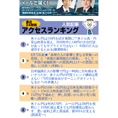
米ドル/円は150円を試す展開に!? 米ドル高・円
安は終焉を迎え、2026年中に140円の大台打診
があってもサプライズではない！ 今回の介入は
成功するとみる(陳満咲杜)
8月7日(金)■『為替介入の影響と更なる実施への
思惑』と『米国の雇用統計の発表』、そして
『米国の金融政策への思惑(利上げへの思惑に注
視)』に注目！(羊飼い)
日米協調介入の影響で円は一時的に方向感を失
いそうだが、米ドル/円の円安トレンド継続は変
えない！9月日銀会合がターニングポイントと
なるか？(今井雅人)
米ドル/円の160～162円台は日米当局の防衛ライ
ンに！ GW介入時安値155円、神田シーリング
152円が下値めど、押し目買いから戻り売り戦
略へ(西原宏一)
米ドル/円は年内170円、ユーロ/円は200円を視
野に！ FOMC据え置きでも円安構造は変わら
ず、悪い金利上昇と原油高、新NISAが支える
(西原宏一)