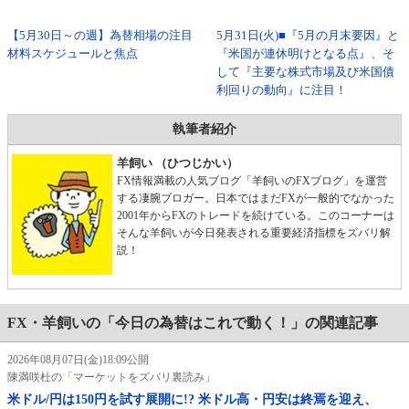
【5月30日～の週】為替相場の注目
5月31日(火)■『5月の月末要因』と
材料スケジュールと焦点
『米国が連休明けとなる点』、そ
して『主要な株式市場及び米国債
利回りの動向』に注目！
執筆者紹介
羊飼い （ひつじかい）
FX情報満載の人気ブログ「羊飼いのFXブログ」を運営
する凄腕ブロガー。日本ではまだFXが一般的でなかった
2001年からFXのトレードを続けている。このコーナーは
そんな羊飼いが今日発表される重要経済指標をズバリ解
説！
FX・羊飼いの「今日の為替はこれで動く！」の関連記事
2026年08月07日(金)18:09公開
陳満咲杜の「マーケットをズバリ裏読み」
米ドル/円は150円を試す展開に!? 米ドル高・円安は終焉を迎え、