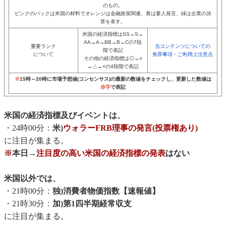
のもの。
ピンクのバックは米国の材料でオレンジは金融政策関連、黄は要人発言、緑は企業の決
算を表す。
米国の経済指標はSS→S→
AA→A→BB→B→Cの7段
重要ランク
当コンテンツについての
階で表記
について
免罪事項・ご利用上注意点
その他の経済指標は◎→○
→△→×の4段階で表記
※
15時～20時に市場予想値(コンセンサス)の最新の数値をチェックし、更新した数値は
赤字
で表記
米国の経済指標及びイベントは、
・24時00分：
米)
ウォラーFRB理事の発言(投票権あり)
に注目が集まる。
※
本日→
注目度の高い米国の経済指標の発表
はない
米国以外では、
・21時00分：
独)消費者物価指数【速報値】
・21時30分：
加)第1四半期経常収支
に注目が集まる。