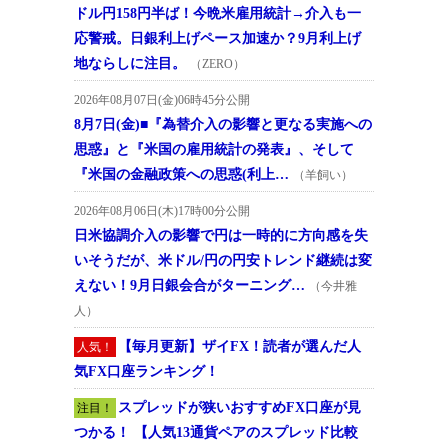
ドル円158円半ば！今晩米雇用統計→介入も一
応警戒。日銀利上げペース加速か？9月利上げ
地ならしに注目。
（ZERO）
2026年08月07日(金)06時45分公開
8月7日(金)■『為替介入の影響と更なる実施への
思惑』と『米国の雇用統計の発表』、そして
『米国の金融政策への思惑(利上…
（羊飼い）
2026年08月06日(木)17時00分公開
日米協調介入の影響で円は一時的に方向感を失
いそうだが、米ドル/円の円安トレンド継続は変
えない！9月日銀会合がターニング…
（今井雅
人）
【毎月更新】ザイFX！読者が選んだ人
人気！
気FX口座ランキング！
スプレッドが狭いおすすめFX口座が見
注目！
つかる！ 【人気13通貨ペアのスプレッド比較