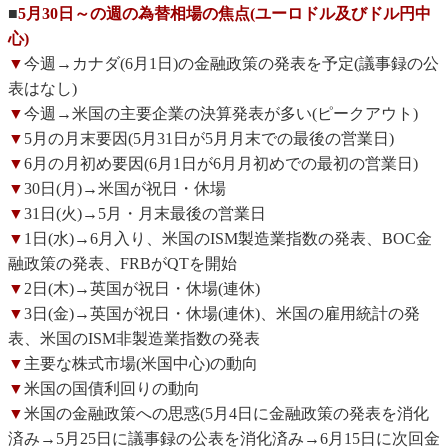
■
5月30日～の週の為替相場の焦点(ユーロドル及びドル円中
心)
▼
今週→カナダ(6月1日)の金融政策の発表を予定(議事録の公
表はなし)
▼
今週→米国の主要企業の決算発表が多い(ピークアウト)
▼
5月の月末要因(5月31日が5月月末での最後の営業日)
▼
6月の月初め要因(6月1日が6月月初めでの最初の営業日)
▼
30日(月)→米国が祝日・休場
▼
31日(火)→5月・月末最後の営業日
▼
1日(水)→6月入り、米国のISM製造業指数の発表、BOC金
融政策の発表、FRBがQTを開始
▼
2日(木)→英国が祝日・休場(連休)
▼
3日(金)→英国が祝日・休場(連休)、米国の雇用統計の発
表、米国のISM非製造業指数の発表
▼
主要な株式市場(米国中心)の動向
▼
米国の国債利回りの動向
▼
米国の金融政策への思惑(5月4日に金融政策の発表を消化
済み→5月25日に議事録の公表を消化済み→6月15日に次回金