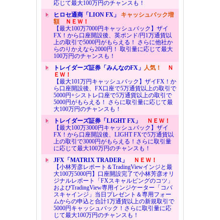
応じて最大100万円のチャンスも！
ヒロセ通商「LION FX」
キャッシュバック増
額
ＮＥＷ！
【最大100万7000円キャッシュバック】ザイ
FX！から口座開設後、英ポンド/円1万通貨以
上の取引で5000円がもらえる！ さらに他社か
らのりかえなら2000円！ 取引量に応じて最大
100万円のチャンスも！
トレイダーズ証券「みんなのFX」
人気！
Ｎ
ＥＷ！
【最大101万円キャッシュバック】ザイFX！か
ら口座開設後、FX口座で5万通貨以上の取引で
5000円+シストレ口座で5万通貨以上の取引で
5000円がもらえる！ さらに取引量に応じて最
大100万円のチャンスも！
トレイダーズ証券「LIGHT FX」
ＮＥＷ！
【最大100万3000円キャッシュバック】ザイ
FX！から口座開設後、LIGHT FXで5万通貨以
上の取引で3000円がもらえる！さらに取引量
に応じて最大100万円のチャンスも！
JFX「MATRIX TRADER」
ＮＥＷ！
【小林芳彦レポート＆TradingViewインジと最
大100万5000円】口座開設完了で小林芳彦オリ
ジナルレポート「FXスキャルピングのコツ」
およびTradingView専用インジケーター「コバ
スキャインジ」当日プレゼント＆専用フォー
ムからの申込と合計1万通貨以上の新規取引で
5000円キャッシュバック！さらに取引量に応
じて最大100万円のチャンスも！