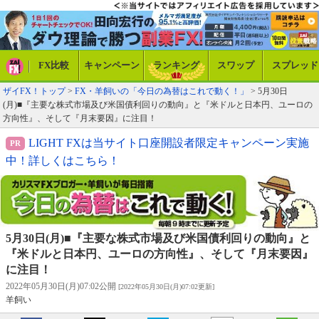
FX比較
キャンペーン
ランキング
スワップ
スプレッド
ザイFX！トップ
>
FX・羊飼いの「今日の為替はこれで動く！」
> 5月30日
(月)■『主要な株式市場及び米国債利回りの動向』と『米ドルと日本円、ユーロの
方向性』、そして『月末要因』に注目！
LIGHT FXは当サイト口座開設者限定キャンペーン実施
中！詳しくはこちら！
5月30日(月)■『主要な株式市場及び米国債利回りの動向』と
『米ドルと日本円、ユーロの方向性』、そして『月末要因』
に注目！
2022年05月30日(月)07:02公開
[2022年05月30日(月)07:02更新]
羊飼い