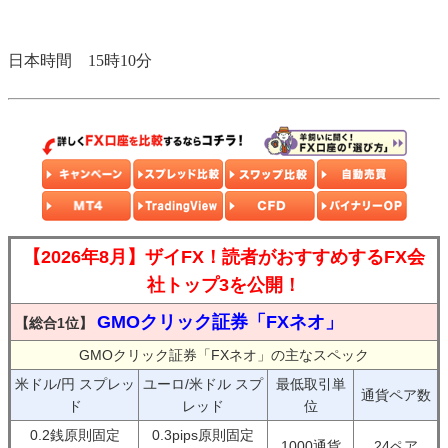
日本時間 15時10分
【2026年8月】ザイFX！読者がおすすめするFX会
社トップ3を公開！
GMOクリック証券「FXネオ」
【総合1位】
GMOクリック証券「FXネオ」の主なスペック
米ドル/円 スプレッ
ユーロ/米ドル スプ
最低取引単
通貨ペア数
ド
レッド
位
0.2銭原則固定
0.3pips原則固定
1000通貨
24ペア