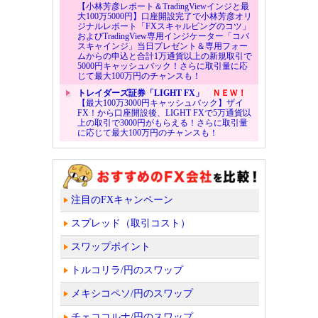
【小林芳彦レポート＆TradingViewインジと最
大100万5000円】口座開設完了で小林芳彦オリ
ジナルレポート「FXスキャルピングのコツ」
およびTradingView専用インジケーター「コバ
スキャインジ」当日プレゼント＆専用フォー
ムからの申込と合計1万通貨以上の新規取引で
5000円キャッシュバック！さらに取引量に応
じて最大100万円のチャンスも！
トレイダーズ証券「LIGHT FX」
ＮＥＷ！
【最大100万3000円キャッシュバック】ザイ
FX！から口座開設後、LIGHT FXで5万通貨以
上の取引で3000円がもらえる！さらに取引量
に応じて最大100万円のチャンスも！
注目のFXキャンペーン
スプレッド（取引コスト）
スワップポイント
トルコリラ/円のスワップ
メキシコペソ/円のスワップ
チェココルナ/円のスワップ