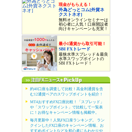
現金がもらえる！
外為どっとコム[外貨ネ
クストネオ]
無料オンラインセミナーは
初心者に人気！口座開設者
向けキャンペーンも充実！
最小1通貨から取引可能！
SBI FXトレード
最狭水準スプレッド＆最良
水準スワップポイントの
SBI FXトレード！
約40口座を調査して比較！高金利通貨を含
む12通貨ペアのスワップポイントを紹介！
MT4おすすめFX口座比較！「スプレッド」
や「スワップポイント」で比較して一覧表
に！お得なキャンペーン情報も掲載中。
毎月更新中！人気FX口座ランキング。 ラン
クインしたFX口座のキャンペーン情報、お
すすめポイントなどを初心者にもわかりや