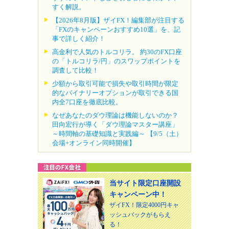
すく解説。
【2026年8月版】ザイFX！編集部が注目する
「FXのキャンペーンおすすめ10選」を、記
事で詳しく紹介！
高金利で人気のトルコリラ。 約30のFX口座
の「トルコリラ/円」のスワップポイントを
調査して比較！
少額から取引可能で損失や取引時間が限定
的なバイナリーオプションが取引できる国
内全7口座を徹底比較。
なぜあなたのダウ理論は機能しないのか？
田向宏行が導く「ダウ理論マスター講座」
～時間軸の基礎知識と実践編～ 【9/5（土）
会場+オンライン同時開催】
当サイト限定口座開設
キャンペーン中！
ザイFX！限定4000円キャ
ッシュバックがもらえ
る！