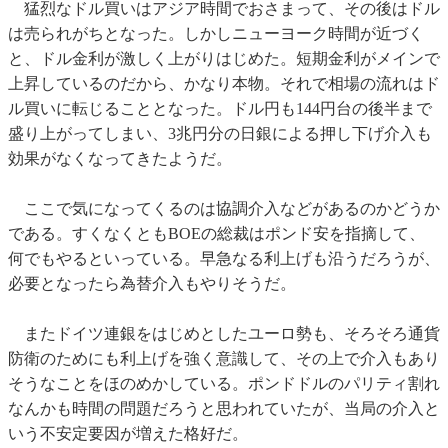
猛烈なドル買いはアジア時間でおさまって、その後はドル
は売られがちとなった。しかしニューヨーク時間が近づく
と、ドル金利が激しく上がりはじめた。短期金利がメインで
上昇しているのだから、かなり本物。それで相場の流れはド
ル買いに転じることとなった。ドル円も144円台の後半まで
盛り上がってしまい、3兆円分の日銀による押し下げ介入も
効果がなくなってきたようだ。
ここで気になってくるのは協調介入などがあるのかどうか
である。すくなくともBOEの総裁はポンド安を指摘して、
何でもやるといっている。早急なる利上げも沿うだろうが、
必要となったら為替介入もやりそうだ。
またドイツ連銀をはじめとしたユーロ勢も、そろそろ通貨
防衛のためにも利上げを強く意識して、その上で介入もあり
そうなことをほのめかしている。ポンドドルのパリティ割れ
なんかも時間の問題だろうと思われていたが、当局の介入と
いう不安定要因が増えた格好だ。