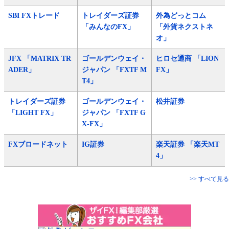
SBI FXトレード
トレイダーズ証券
外為どっとコム
「みんなのFX」
「外貨ネクストネ
オ」
JFX 「MATRIX TR
ゴールデンウェイ・
ヒロセ通商 「LION
ADER」
ジャパン 「FXTF M
FX」
T4」
トレイダーズ証券
ゴールデンウェイ・
松井証券
「LIGHT FX」
ジャパン 「FXTF G
X-FX」
FXブロードネット
IG証券
楽天証券 「楽天MT
4」
>> すべて見る