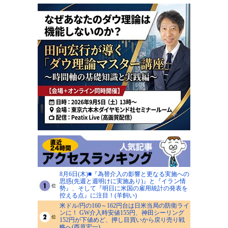
8月6日(木)■『為替介入の影響と更なる実施への
思惑(先週と週明けに実施あり)』と『イラン情
勢』、そして『明日に米国の雇用統計の発表を
控える点』に注目！(羊飼い)
米ドル/円の160～162円台は日米当局の防衛ライ
ンに！ GW介入時安値155円、神田シーリング
152円が下値めど、押し目買いから戻り売り戦
略へ(西原宏一)