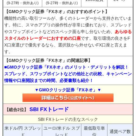
(9-27時・例外あり)
(9-27時・例外あり)
【GMOクリック証券「FXネオ」のおすすめポイント】
機能性の高い取引ツールが、多くのトレーダーから支持されていま
す。特に、スマホアプリの操作性が非常に優れており、スプレッド
やスワップポイントなどのスペック面も申し分ないため、
あらゆる
スタイルのトレーダーにおすすめの口座
です。取引環境の良さをF
X口座選びで優先するなら、選択肢から外せないFX口座と言えま
す。
【GMOクリック証券「FXネオ」の関連記事】
■GMOクリック証券「FXネオ」のメリット・デメリットを解説！
スプレッド、スワップポイントなどの他社との比較、キャンペーン
情報や口座開設までの時間、必要書類も紹介！
▼GMOクリック証券「FXネオ」▼
SBI FXトレード
【総合2位】
SBI FXトレードの主なスペック
米ドル/円 スプレッ
ユーロ/米ドル スプ
最低取引単
通貨ペア数
ド
レッド
位