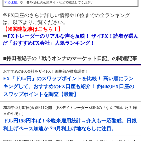
すめ比較」
や、各FX会社の公式サイトなどで確認してください
各FX口座のさらに詳しい情報や10位までの全ランキング
は、以下よりご覧ください。
【※関連記事はこちら！】
⇒
FXトレーダーのリアルな声を反映！ ザイFX！読者が選ん
だ「おすすめFX会社」人気ランキング！
■持田有紀子の「戦うオンナのマーケット日記」の関連記事
おすすめのFX会社をザイFX！編集部が徹底調査！
FX「ドル/円」のスワップポイントを比較！ 高い順にラン
キングして、おすすめのFX口座も紹介！ 約40のFX口座の
スワップポイントを調査【最新】
2026年08月07日(金)09:11公開 [FXデイトレーダーZEROの「なんで動いた？ 昨
日の相場」]
ドル円158円半ば！今晩米雇用統計→介入も一応警戒。日銀
利上げペース加速か？9月利上げ地ならしに注目。