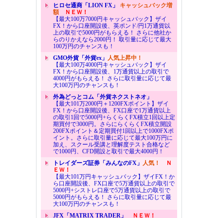
ヒロセ通商「LION FX」
キャッシュバック増
額
ＮＥＷ！
【最大100万7000円キャッシュバック】ザイ
FX！から口座開設後、英ポンド/円1万通貨以
上の取引で5000円がもらえる！ さらに他社か
らのりかえなら2000円！ 取引量に応じて最大
100万円のチャンスも！
GMO外貨「外貨ex」
人気上昇中！
【最大100万4000円キャッシュバック】ザイ
FX！から口座開設後、1万通貨以上の取引で
4000円がもらえる！ さらに取引量に応じて最
大100万円のチャンスも！
外為どっとコム「外貨ネクストネオ」
【最大101万2000円＋1200FXポイント】ザイ
FX！から口座開設後、FX口座で1万通貨以上
の取引1回で5000円+らくらくFX積立1回以上定
期買付で3000円。さらにらくらくFX積立開設
200FXポイント＆定期買付1回以上で1000FXポ
イント。さらに取引量に応じて最大100万円に
加え、スクール受講と理解度テスト合格など
で1000円、CFD開設と取引で最大4000円！
トレイダーズ証券「みんなのFX」
人気！
Ｎ
ＥＷ！
【最大101万円キャッシュバック】ザイFX！か
ら口座開設後、FX口座で5万通貨以上の取引で
5000円+シストレ口座で5万通貨以上の取引で
5000円がもらえる！ さらに取引量に応じて最
大100万円のチャンスも！
JFX「MATRIX TRADER」
ＮＥＷ！