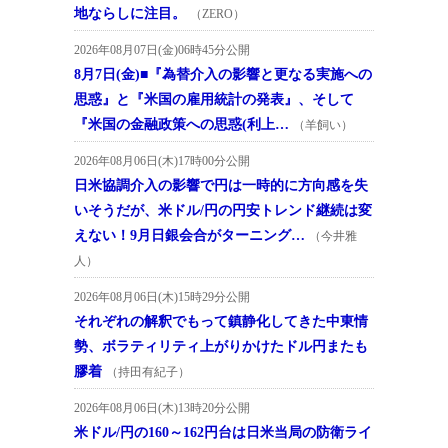
地ならしに注目。
（ZERO）
2026年08月07日(金)06時45分公開
8月7日(金)■『為替介入の影響と更なる実施への
思惑』と『米国の雇用統計の発表』、そして
『米国の金融政策への思惑(利上…
（羊飼い）
2026年08月06日(木)17時00分公開
日米協調介入の影響で円は一時的に方向感を失
いそうだが、米ドル/円の円安トレンド継続は変
えない！9月日銀会合がターニング…
（今井雅
人）
2026年08月06日(木)15時29分公開
それぞれの解釈でもって鎮静化してきた中東情
勢、ボラティリティ上がりかけたドル円またも
膠着
（持田有紀子）
2026年08月06日(木)13時20分公開
米ドル/円の160～162円台は日米当局の防衛ライ