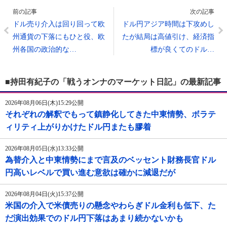
前の記事
次の記事
ドル売り介入は回り回って欧
ドル円アジア時間は下攻めし
州通貨の下落にもひと役、欧
たが結局は高値引け、経済指
州各国の政治的な…
標が良くてのドル…
■持田有紀子の「戦うオンナのマーケット日記」の最新記事
2026年08月06日(木)15:29公開
それぞれの解釈でもって鎮静化してきた中東情勢、ボラテ
ィリティ上がりかけたドル円またも膠着
2026年08月05日(水)13:33公開
為替介入と中東情勢にまで言及のベッセント財務長官ドル
円高いレベルで買い進む意欲は確かに減退だが
2026年08月04日(火)15:37公開
米国の介入で米債売りの懸念やわらぎドル金利も低下、た
だ演出効果でのドル円下落はあまり続かないかも