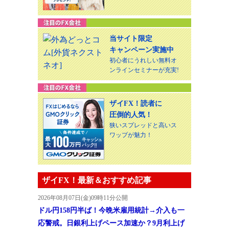
当サイト限定
キャンペーン実施中
初心者にうれしい無料オ
ンラインセミナーが充実!
ザイFX！読者に
圧倒的人気！
狭いスプレッドと高いス
ワップが魅力！
ザイFX！最新＆おすすめ記事
2026年08月07日(金)09時11分公開
ドル円158円半ば！今晩米雇用統計→介入も一
応警戒。日銀利上げペース加速か？9月利上げ