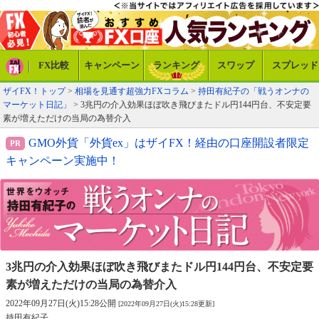
FX比較
キャンペーン
ランキング
スワップ
スプレッド
ザイFX！トップ
>
相場を見通す超強力FXコラム
>
持田有紀子の「戦うオンナの
マーケット日記」
> 3兆円の介入効果ほぼ吹き飛びまたドル円144円台、不安定要
素が増えただけの当局の為替介入
GMO外貨「外貨ex」はザイFX！経由の口座開設者限定
キャンペーン実施中！
3兆円の介入効果ほぼ吹き飛びまたドル円144円台、
不安定要
素が増えただけの当局の為替介入
2022年09月27日(火)15:28公開
[2022年09月27日(火)15:28更新]
持田有紀子