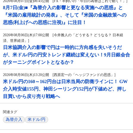
2026年08月07日(金)06:45公開 [FX・羊飼いの「今日の為替はこれで動く！」]
8月7日(金)■『為替介入の影響と更なる実施への思惑』と
『米国の雇用統計の発表』、そして『米国の金融政策への
思惑(利上げへの思惑に注視)』に注目！
2026年08月06日(木)17:00公開 [今井雅人の「どうする？ どうなる？ 日本経
済、世界経済」]
日米協調介入の影響で円は一時的に方向感を失いそうだ
が、米ドル/円の円安トレンド継続は変えない！9月日銀会合
がターニングポイントとなるか？
2026年08月06日(木)13:20公開 [西原宏一の「ヘッジファンドの思惑」]
米ドル/円の160～162円台は日米当局の防衛ラインに！ GW
介入時安値155円、神田シーリング152円が下値めど、押し
目買いから戻り売り戦略へ
関連タグ
為替介入
米ドル/円