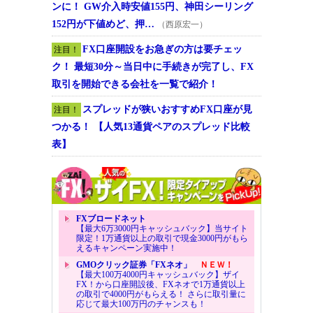
ンに！ GW介入時安値155円、神田シーリング
152円が下値めど、押…
（西原宏一）
FX口座開設をお急ぎの方は要チェッ
注目！
ク！ 最短30分～当日中に手続きが完了し、FX
取引を開始できる会社を一覧で紹介！
スプレッドが狭いおすすめFX口座が見
注目！
つかる！ 【人気13通貨ペアのスプレッド比較
表】
FXブロードネット
【最大6万3000円キャッシュバック】当サイト
限定！1万通貨以上の取引で現金3000円がもら
えるキャンペーン実施中！
GMOクリック証券「FXネオ」
ＮＥＷ！
【最大100万4000円キャッシュバック】ザイ
FX！から口座開設後、FXネオで1万通貨以上
の取引で4000円がもらえる！ さらに取引量に
応じて最大100万円のチャンスも！