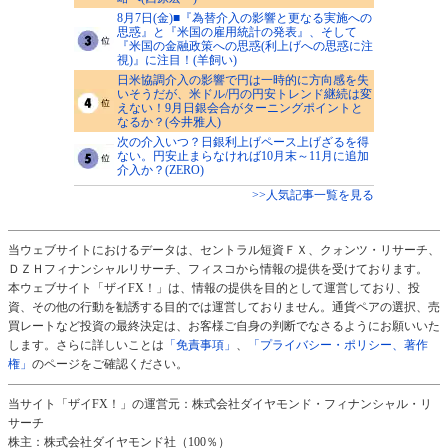
8月7日(金)■『為替介入の影響と更なる実施への
思惑』と『米国の雇用統計の発表』、そして
『米国の金融政策への思惑(利上げへの思惑に注
視)』に注目！(羊飼い)
日米協調介入の影響で円は一時的に方向感を失
いそうだが、米ドル/円の円安トレンド継続は変
えない！9月日銀会合がターニングポイントと
なるか？(今井雅人)
次の介入いつ？日銀利上げペース上げざるを得
ない。円安止まらなければ10月末～11月に追加
介入か？(ZERO)
>>人気記事一覧を見る
当ウェブサイトにおけるデータは、セントラル短資ＦＸ、クォンツ・リサーチ、
ＤＺＨフィナンシャルリサーチ、フィスコから情報の提供を受けております。
本ウェブサイト「ザイFX！」は、情報の提供を目的として運営しており、投
資、その他の行動を勧誘する目的では運営しておりません。通貨ペアの選択、売
買レートなど投資の最終決定は、お客様ご自身の判断でなさるようにお願いいた
します。さらに詳しいことは
「免責事項」
、
「プライバシー・ポリシー、著作
権」
のページをご確認ください。
当サイト「ザイFX！」の運営元：株式会社ダイヤモンド・フィナンシャル・リ
サーチ
株主：株式会社ダイヤモンド社（100％）