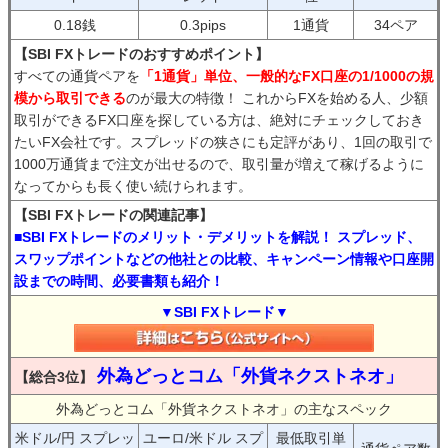
0.18銭
0.3pips
1通貨
34ペア
【SBI FXトレードのおすすめポイント】
すべての通貨ペアを
「1通貨」単位、一般的なFX口座の1/1000の規
模から取引できる
のが最大の特徴！ これからFXを始める人、少額
取引ができるFX口座を探している方は、絶対にチェックしておき
たいFX会社です。スプレッドの狭さにも定評があり、1回の取引で
1000万通貨まで注文が出せるので、取引量が増えて稼げるように
なってからも長く使い続けられます。
【SBI FXトレードの関連記事】
■SBI FXトレードのメリット・デメリットを解説！ スプレッド、
スワップポイントなどの他社との比較、キャンペーン情報や口座開
設までの時間、必要書類も紹介！
▼SBI FXトレード▼
外為どっとコム「外貨ネクストネオ」
【総合3位】
外為どっとコム「外貨ネクストネオ」の主なスペック
米ドル/円 スプレッ
ユーロ/米ドル スプ
最低取引単