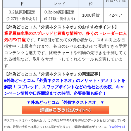
通貨ペア数
ド
レッド
位
0.2銭原則固定
0.3pips原則固定
1000通貨
42ペア
(9-27時・例外あり)
(9-27時・例外あり)
【外為どっとコム「外貨ネクストネオ」のおすすめポイント】
業界最狭水準のスプレッドと豊富な情報で、多くのトレーダーに人
気のFX口座
です。FX取引が初めての初心者から、スキル向上を目
指す中・上級者向けまで、各自のレベルにあわせて受講できる学習
コンテンツも魅力です。比較チャートや相場の先行きを予測してく
れる機能など、取引をサポートしてくれるツールも充実していま
す。
【外為どっとコム「外貨ネクストネオ」の関連記事】
■外為どっとコム「外貨ネクストネオ」のメリット・デメリットを
解説！ スプレッド、スワップポイントなどの他社との比較、キャ
ンペーン情報や口座開設までの時間、必要書類も紹介！
▼外為どっとコム「外貨ネクストネオ」▼
※スプレッドはすべて例外あり。この表は2026年8月3日時点のデータをもとに作成している
ため、最新の情報とは異なっている場合があります。最新の情報はザイFX！の
「FX会社おす