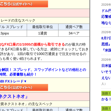
2026
ドル
応警
FXトレードの主なスペック
地な
ドル スプレッド
最低取引単位
通貨ペア数
2026
.3pips
1通貨
34ペア
8月7
思惑
なFX口座の1/1000の規模から取引できる
のが最大の特
できるFX口座を探している方は、絶対にチェックしておき
『米
評があり、1回の取引で1000万通貨まで注文が出せるの
らも長く使い続けられます。
2026
日米
トを解説！ スプレッド、スワップポイントなどの他社との
いそ
時間、必要書類も紹介！
えな
SBI FXトレード▼
人）
注目！
ネクストネオ」
かる
外貨ネクストネオ」の主なスペック
注目！
ドル スプレッド
最低取引単位
通貨ペア数