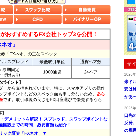
読者がおすすめするFX会社トップ3を公開！
Xネオ」
証券「FXネオ」の主なスペック
ドル スプレッド
最低取引単位
通貨ペア数
ザイ
ips原則固定
1000通貨
24ペア
2026
7時・例外あり)
米ドル
めポイント】
ダーから支持されています。特に、スマホアプリの操作
安は終
ップポイントなどのスペック面も申し分ないため、
あら
があ
座
です。取引環境の良さをFX口座選びで優先するなら、
2026
事】
口先
ト・デメリットを解説！ スプレッド、スワップポイントな
反発
座開設までの時間、必要書類も紹介！
の雇
リック証券「FXネオ」▼