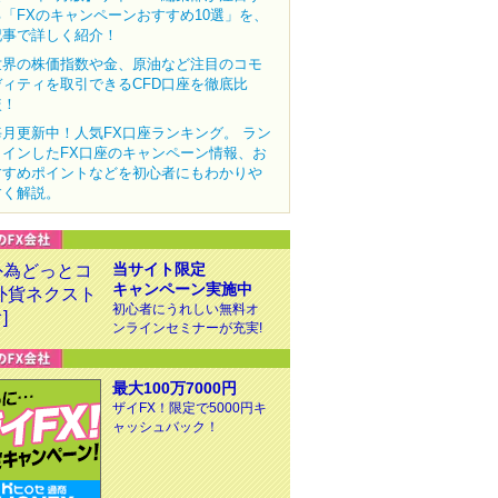
る「FXのキャンペーンおすすめ10選」を、
記事で詳しく紹介！
世界の株価指数や金、原油など注目のコモ
ディティを取引できるCFD口座を徹底比
較！
毎月更新中！人気FX口座ランキング。 ラン
クインしたFX口座のキャンペーン情報、お
すすめポイントなどを初心者にもわかりや
すく解説。
当サイト限定
キャンペーン実施中
初心者にうれしい無料オ
ンラインセミナーが充実!
最大100万7000円
ザイFX！限定で5000円キ
ャッシュバック！