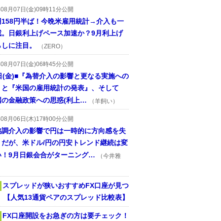
年08月07日(金)09時11分公開
円158円半ば！今晩米雇用統計→介入も一
戒。日銀利上げペース加速か？9月利上げ
らしに注目。
（ZERO）
年08月07日(金)06時45分公開
日(金)■『為替介入の影響と更なる実施への
』と『米国の雇用統計の発表』、そして
国の金融政策への思惑(利上…
（羊飼い）
年08月06日(木)17時00分公開
協調介入の影響で円は一時的に方向感を失
うだが、米ドル/円の円安トレンド継続は変
い！9月日銀会合がターニング…
（今井雅
スプレッドが狭いおすすめFX口座が見つ
！ 【人気13通貨ペアのスプレッド比較表】
FX口座開設をお急ぎの方は要チェック！