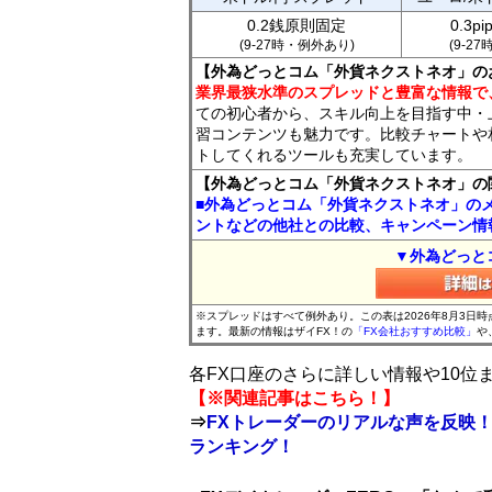
0.2銭原則固定
0.3p
(9-27時・例外あり)
(9-2
【外為どっとコム「外貨ネクストネオ」の
業界最狭水準のスプレッドと豊富な情報で
ての初心者から、スキル向上を目指す中・
習コンテンツも魅力です。比較チャートや
トしてくれるツールも充実しています。
【外為どっとコム「外貨ネクストネオ」の
■外為どっとコム「外貨ネクストネオ」の
ントなどの他社との比較、キャンペーン情
▼外為どっと
※スプレッドはすべて例外あり。この表は2026年8月3日
ます。最新の情報はザイFX！の
「FX会社おすすめ比較」
や
各FX口座のさらに詳しい情報や10
【※関連記事はこちら！】
⇒
FXトレーダーのリアルな声を反映！
ランキング！