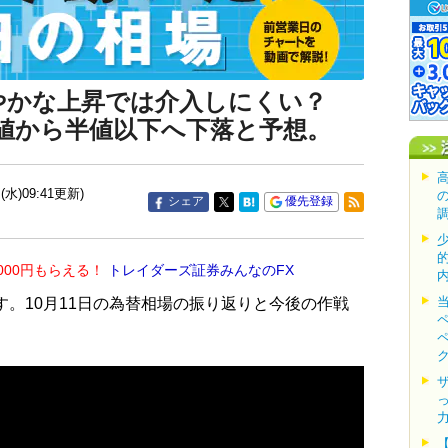
緩やかな上昇では介入しにくい？
高値から半値以下へ下落と予想。
(水)09:41更新)
シェア
優先登録
000円もらえる！
トレイダーズ証券みんなのFX
す。10月11日の為替相場の振り返りと今後の作戦