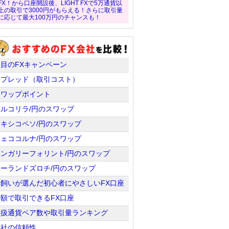
FX！から口座開設後、LIGHT FXで5万通貨以
上の取引で3000円がもらえる！さらに取引量
に応じて最大100万円のチャンスも！
注目のFXキャンペーン
スプレッド（取引コスト）
スワップポイント
トルコリラ/円のスワップ
メキシコペソ/円のスワップ
チェココルナ/円のスワップ
ハンガリーフォリント/円のスワップ
ポーランドズロチ/円のスワップ
羊飼いが選んだ初心者にやさしいFX口座
少額で取引できるFX口座
取扱通貨ペア数や取引量ランキング
会社の信頼性