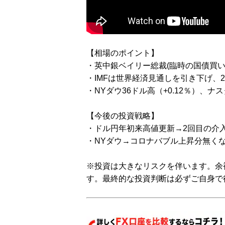
【相場のポイント】
・英中銀ベイリー総裁(臨時の国債買い
・IMFは世界経済見通しを引き下げ、2
・NYダウ36ドル高（+0.12％）、ナス
【今後の投資戦略】
・ドル円年初来高値更新→2回目の介
・NYダウ→コロナバブル上昇分無く
※投資は大きなリスクを伴います。余
す。最終的な投資判断は必ずご自身で