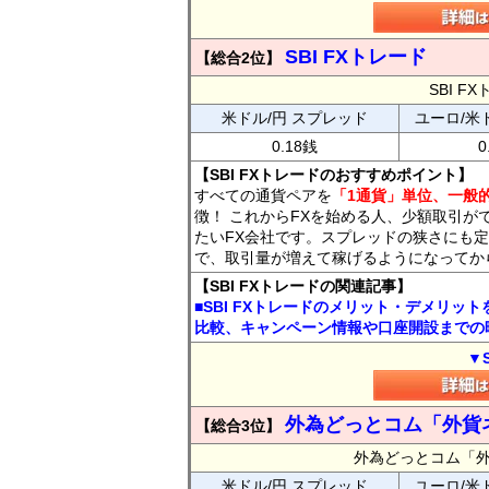
SBI FXトレード
【総合2位】
SBI 
米ドル/円 スプレッド
ユーロ/米
0.18銭
0
【SBI FXトレードのおすすめポイント】
すべての通貨ペアを
「1通貨」単位、一般的
徴！ これからFXを始める人、少額取引が
たいFX会社です。スプレッドの狭さにも定
で、取引量が増えて稼げるようになってか
【SBI FXトレードの関連記事】
■SBI FXトレードのメリット・デメリッ
比較、キャンペーン情報や口座開設までの
▼
外為どっとコム「外貨
【総合3位】
外為どっとコム「
米ドル/円 スプレッド
ユーロ/米