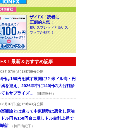
ザイFX！読者に
圧倒的人気！
狭いスプレッドと高いス
ワップが魅力！
FX！最新＆おすすめ記事
年08月07日(金)18時09分公開
/円は150円を試す展開に!? 米ドル高・円
焉を迎え、2026年中に140円の大台打診
ってもサプライズ…
（陳満咲杜）
年08月07日(金)15時43分公開
の楽観論とは違って中東情勢は悪化し原油
、ドル円も158円台に戻しドル金利上昇で
用統計
（持田有紀子）