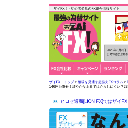
ザイFX！ - 初心者必見のFX総合情報サイト
2026年8月8
日本時間12時1
ザイFX！トップ
>
相場を見通す超強力FXコラム
>
146円台乗せ！緩やかな上昇では介入しにくい？2
ヒロセ通商[LION FX]では