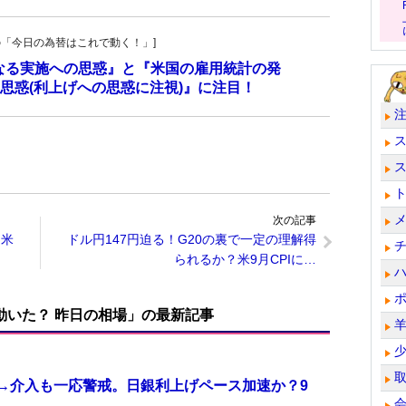
羊飼いの「今日の為替はこれで動く！」]
更なる実施への思惑』と『米国の雇用統計の発
思惑(利上げへの思惑に注視)』に注目！
次の記事
？米
ドル円147円迫る！G20の裏で一定の理解得
られるか？米9月CPIに…
で動いた？ 昨日の相場」の最新記事
計→介入も一応警戒。日銀利上げペース加速か？9