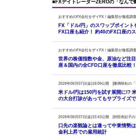
■FXデイトレーダーZEROの「なん
おすすめのFX会社をザイFX！編集部が徹底調
FX「ドル/円」のスワップポイン
FX口座も紹介！ 約40のFX口座
おすすめのFX会社をザイFX！編集部が徹底調
世界の株価指数や金、原油など注目
座＆国内の全CFD口座を徹底比較
2026年08月07日(金)18:09公開 [陳満咲
米ドル/円は150円を試す展開に!?
の大台打診があってもサプライズで
2026年08月07日(金)15:43公開 [持田有
口先の楽観論とは違って中東情勢は
金利上昇での雇用統計