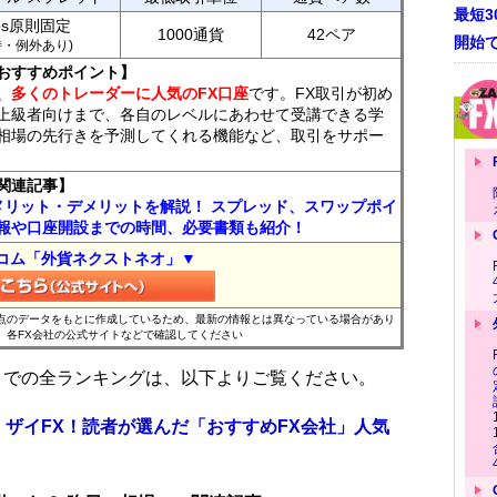
最短
ips原則固定
1000通貨
42ペア
開始
7時・例外あり)
おすすめポイント】
、多くのトレーダーに人気のFX口座
です。FX取引が初め
上級者向けまで、各自のレベルにあわせて受講できる学
相場の先行きを予測してくれる機能など、取引をサポー
関連記事】
メリット・デメリットを解説！ スプレッド、スワップポイ
報や口座開設までの時間、必要書類も紹介！
コム「外貨ネクストネオ」▼
時点のデータをもとに作成しているため、最新の情報とは異なっている場合があり
、各FX会社の公式サイトなどで確認してください
位までの全ランキングは、以下よりご覧ください。
 ザイFX！読者が選んだ「おすすめFX会社」人気