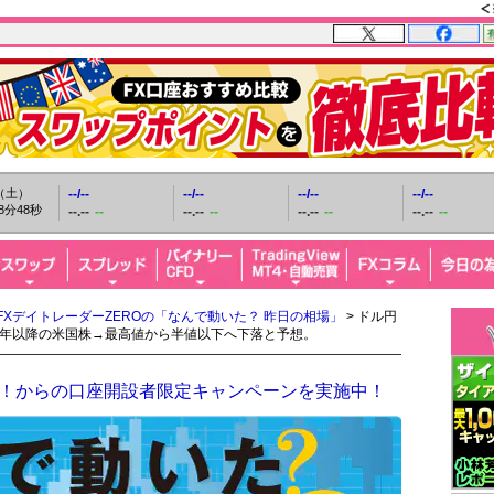
日（土）
--/--
--/--
--/--
--/--
8分49秒
--.--
--
--.--
--
--.--
--
--.--
--
FXデイトレーダーZEROの「なんで動いた？ 昨日の相場」
> ドル円
3年以降の米国株→最高値から半値以下へ下落と予想。
ザイFX！からの口座開設者限定キャンペーンを実施中！