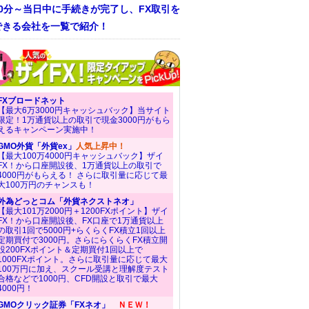
30分～当日中に手続きが完了し、FX取引を
できる会社を一覧で紹介！
FXブロードネット
【最大6万3000円キャッシュバック】当サイト
限定！1万通貨以上の取引で現金3000円がもら
えるキャンペーン実施中！
GMO外貨「外貨ex」
人気上昇中！
【最大100万4000円キャッシュバック】ザイ
FX！から口座開設後、1万通貨以上の取引で
4000円がもらえる！ さらに取引量に応じて最
大100万円のチャンスも！
外為どっとコム「外貨ネクストネオ」
【最大101万2000円＋1200FXポイント】ザイ
FX！から口座開設後、FX口座で1万通貨以上
の取引1回で5000円+らくらくFX積立1回以上
定期買付で3000円。さらにらくらくFX積立開
設200FXポイント＆定期買付1回以上で
1000FXポイント。さらに取引量に応じて最大
100万円に加え、スクール受講と理解度テスト
合格などで1000円、CFD開設と取引で最大
4000円！
GMOクリック証券「FXネオ」
ＮＥＷ！