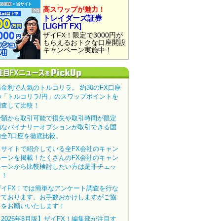
高スワップが魅力！
トレイダーズ証券
[LIGHT FX]
ザイFX！限定で3000円が
もらえるおトクな口座開設
キャンペーン実施中！
高金利で人気のトルコリラ。 約30のFX口座
の「トルコリラ/円」のスワップポイントを
調査して比較！
少額から取引可能で損失や取引時間が限定
的なバイナリーオプションが取引できる国
内全7口座を徹底比較。
当サイトで紹介している全FX会社のキャン
ペーンを掲載！たくさんのFX会社のキャン
ペーンから比較検討したい方は是非チェッ
ク！
ザイFX！では簡単なアンケート調査を行な
っております。お手数おかけしますがご協
力をお願いいたします！
【2026年8月版】ザイFX！編集部が注目す