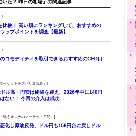
で動いた？ 昨日の相場」の関連記事
査！
トを比較！ 高い順にランキングして、おすすめの
のスワップポイントを調査【最新】
査！
のコモディティを取引できるおすすめのCFD口
！
杜の「マーケットをズバリ裏読み」]
 米ドル高・円安は終焉を迎え、2026年中に140円
はない！ 今回の介入は成功…
紀子の「戦うオンナのマーケット日記」]
悪化し原油反発、ドル円も158円台に戻しドル