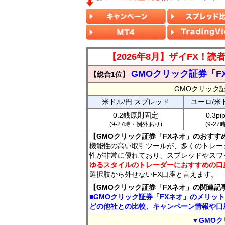
【2026年8月】ザイFX！
GMOクリック証券「F
【総合1位】
GMOクリック
米ドル/円 スプレッド
ユーロ/米
0.2銭原則固定
0.3p
(9-27時・例外あり)
(9-2
【GMOクリック証券「FXネオ」のおすす
機能性の高い取引ツールが、多くのトレー
性が非常に優れており、スプレッドやスワ
ゆるスタイルのトレーダーにおすすめの口
選択肢から外せないFX口座と言えます。
【GMOクリック証券「FXネオ」の関連記
■GMOクリック証券「FXネオ」のメリッ
どの他社との比較、キャンペーン情報や口
▼GMOク