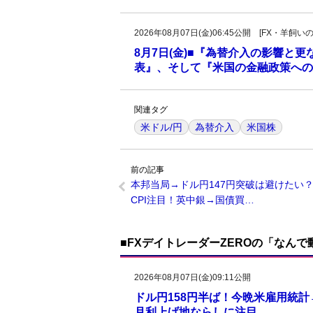
2026年08月07日(金)06:45公開 [FX・
8月7日(金)■『為替介入の影響と
表』、そして『米国の金融政策への
関連タグ
米ドル/円
為替介入
米国株
前の記事
本邦当局→ドル円147円突破は避けたい
CPI注目！英中銀→国債買…
■FXデイトレーダーZEROの「なん
2026年08月07日(金)09:11公開
ドル円158円半ば！今晩米雇用統
月利上げ地ならしに注目。