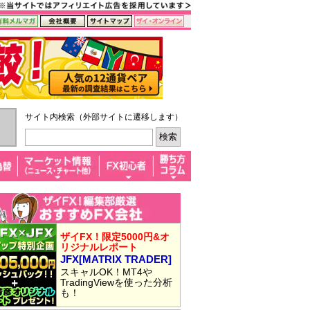
サイト内検索（外部サイトに遷移します）
ザイFX！限定5000円&オ
リジナルレポート
JFX[MATRIX TRADER]
スキャルOK！MT4や
TradingViewを使った分析
も！