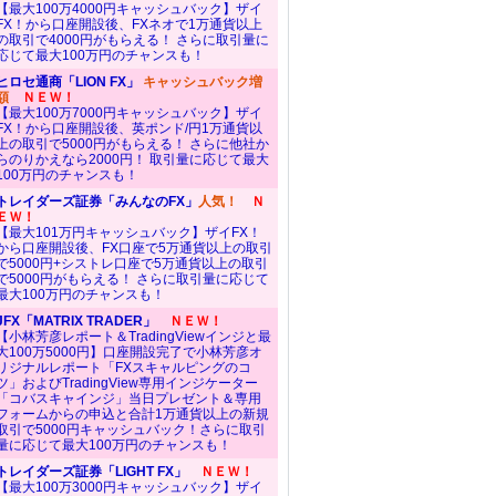
【最大100万4000円キャッシュバック】ザイ
FX！から口座開設後、FXネオで1万通貨以上
の取引で4000円がもらえる！ さらに取引量に
応じて最大100万円のチャンスも！
ヒロセ通商「LION FX」
キャッシュバック増
額
ＮＥＷ！
【最大100万7000円キャッシュバック】ザイ
FX！から口座開設後、英ポンド/円1万通貨以
上の取引で5000円がもらえる！ さらに他社か
らのりかえなら2000円！ 取引量に応じて最大
100万円のチャンスも！
トレイダーズ証券「みんなのFX」
人気！
Ｎ
ＥＷ！
【最大101万円キャッシュバック】ザイFX！
から口座開設後、FX口座で5万通貨以上の取引
で5000円+シストレ口座で5万通貨以上の取引
で5000円がもらえる！ さらに取引量に応じて
最大100万円のチャンスも！
JFX「MATRIX TRADER」
ＮＥＷ！
【小林芳彦レポート＆TradingViewインジと最
大100万5000円】口座開設完了で小林芳彦オ
リジナルレポート「FXスキャルピングのコ
ツ」およびTradingView専用インジケーター
「コバスキャインジ」当日プレゼント＆専用
フォームからの申込と合計1万通貨以上の新規
取引で5000円キャッシュバック！さらに取引
量に応じて最大100万円のチャンスも！
トレイダーズ証券「LIGHT FX」
ＮＥＷ！
【最大100万3000円キャッシュバック】ザイ