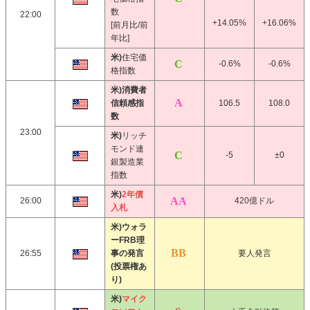
数
22:00
+14.05%
+16.06%
[前月比/前
年比]
米)
住宅価
-0.6%
-0.6%
格指数
米)消費者
信頼感指
106.5
108.0
数
23:00
米)
リッチ
モンド連
-5
±0
銀製造業
指数
米)
2年債
26:00
420億ドル
入札
米)ウォラ
ーFRB理
26:55
事の発言
要人発言
(投票権あ
り)
米)
マイク