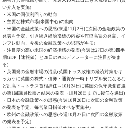
為替介入警戒感が続く、先週末10月21日にも大規模日本円買
い介入を実施)
・米国の国債利回りの動向
・主要な株式市場(米国中心)の動向
・米国の金融政策への思惑(来週11月2日に次回の金融政策の
発表を予定、引き続き経済指標の内容やFRB高官の発言、イ
ンフレ動向、今後の金融政策への思惑がキモ)
・注目度の高い米国の経済指標の発表(今週は27日の第3四半
期GDP【速報値】と28日のPCEデフレーターに注目が集ま
る)
・英国発の金融市場の混乱(英国トラス政権の経済対策をキ
ッカケに英国の株式・債券・通貨が一時トリプル安になるな
ど乱高下→トラス首相辞任→10月24日に英国の保守党党首選
の第1回議員投票と結果の発表→10月28日までに後任を選出)
・日本の金融政策への思惑(今週10月28日に次回の金融政策
の発表を予定、毎営業日指値オペを実施中)
・欧州の金融政策への思惑(今週10月27日に次回の金融政策
の発表を予定)