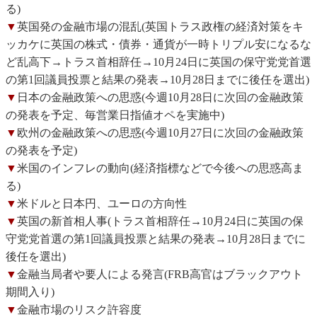
る)
▼
英国発の金融市場の混乱(英国トラス政権の経済対策をキ
ッカケに英国の株式・債券・通貨が一時トリプル安になるな
ど乱高下→トラス首相辞任→10月24日に英国の保守党党首選
の第1回議員投票と結果の発表→10月28日までに後任を選出)
▼
日本の金融政策への思惑(今週10月28日に次回の金融政策
の発表を予定、毎営業日指値オペを実施中)
▼
欧州の金融政策への思惑(今週10月27日に次回の金融政策
の発表を予定)
▼
米国のインフレの動向(経済指標などで今後への思惑高ま
る)
▼
米ドルと日本円、ユーロの方向性
▼
英国の新首相人事(トラス首相辞任→10月24日に英国の保
守党党首選の第1回議員投票と結果の発表→10月28日までに
後任を選出)
▼
金融当局者や要人による発言(FRB高官はブラックアウト
期間入り)
▼
金融市場のリスク許容度