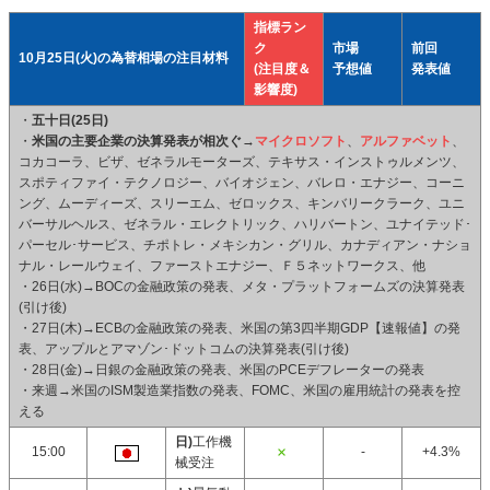
指標ラン
ク
市場
前回
10月25日(火)の為替相場の注目材料
(注目度＆
予想値
発表値
影響度)
・
五十日(25日)
・
米国の主要企業の決算発表が相次ぐ
→
マイクロソフト
、
アルファベット
、
コカコーラ、ビザ、ゼネラルモーターズ、テキサス・インストゥルメンツ、
スポティファイ・テクノロジー、バイオジェン、バレロ・エナジー、コーニ
ング、ムーディーズ、スリーエム、ゼロックス、キンバリークラーク、ユニ
バーサルヘルス、ゼネラル・エレクトリック、ハリバートン、ユナイテッド･
パーセル･サービス、チポトレ・メキシカン・グリル、カナディアン・ナショ
ナル・レールウェイ、ファーストエナジー、Ｆ５ネットワークス、他
・26日(水)→BOCの金融政策の発表、メタ・プラットフォームズの決算発表
(引け後)
・27日(木)→ECBの金融政策の発表、米国の第3四半期GDP【速報値】の発
表、アップルとアマゾン･ドットコムの決算発表(引け後)
・28日(金)→日銀の金融政策の発表、米国のPCEデフレーターの発表
・来週→米国のISM製造業指数の発表、FOMC、米国の雇用統計の発表を控
える
日)
工作機
15:00
-
+4.3%
械受注