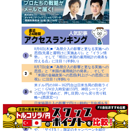
8月6日(木)■『為替介入の影響と更なる実施への
思惑(先週と週明けに実施あり)』と『イラン情
勢』、そして『明日に米国の雇用統計の発表を
控える点』に注目！(羊飼い)
8月7日(金)■『為替介入の影響と更なる実施への
思惑』と『米国の雇用統計の発表』、そして
『米国の金融政策への思惑(利上げへの思惑に注
視)』に注目！(羊飼い)
米ドル/円の160～162円台は日米当局の防衛ライ
ンに！ GW介入時安値155円、神田シーリング
152円が下値めど、押し目買いから戻り売り戦
略へ(西原宏一)
日米協調介入の影響で円は一時的に方向感を失
いそうだが、米ドル/円の円安トレンド継続は変
えない！9月日銀会合がターニングポイントと
なるか？(今井雅人)
FX会社のキャンペーンおすすめ10選！ キャッ
シュバックがもらえる条件がかんたんなFX会社
や、「ザイFX！」限定のキャンペーンを紹介