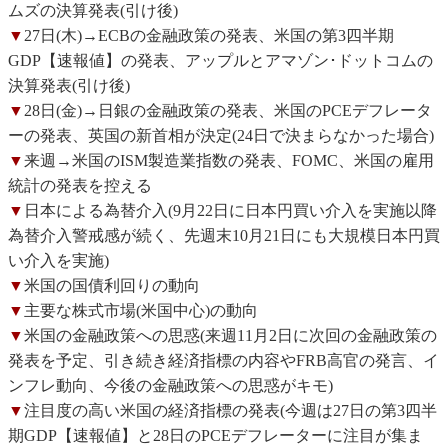
ムズの決算発表(引け後)
▼
27日(木)→ECBの金融政策の発表、米国の第3四半期
GDP【速報値】の発表、アップルとアマゾン･ドットコムの
決算発表(引け後)
▼
28日(金)→日銀の金融政策の発表、米国のPCEデフレータ
ーの発表、英国の新首相が決定(24日で決まらなかった場合)
▼
来週→米国のISM製造業指数の発表、FOMC、米国の雇用
統計の発表を控える
▼
日本による為替介入(9月22日に日本円買い介入を実施以降
為替介入警戒感が続く、先週末10月21日にも大規模日本円買
い介入を実施)
▼
米国の国債利回りの動向
▼
主要な株式市場(米国中心)の動向
▼
米国の金融政策への思惑(来週11月2日に次回の金融政策の
発表を予定、引き続き経済指標の内容やFRB高官の発言、イ
ンフレ動向、今後の金融政策への思惑がキモ)
▼
注目度の高い米国の経済指標の発表(今週は27日の第3四半
期GDP【速報値】と28日のPCEデフレーターに注目が集ま