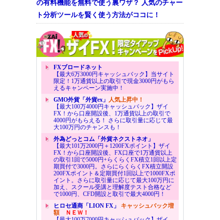
の有料機能を無料で使う裏ワザ？ 人気のチャー
ト分析ツールを賢く使う方法がココに！
FXブロードネット
【最大6万3000円キャッシュバック】当サイト
限定！1万通貨以上の取引で現金3000円がもら
えるキャンペーン実施中！
GMO外貨「外貨ex」
人気上昇中！
【最大100万4000円キャッシュバック】ザイ
FX！から口座開設後、1万通貨以上の取引で
4000円がもらえる！ さらに取引量に応じて最
大100万円のチャンスも！
外為どっとコム「外貨ネクストネオ」
【最大101万2000円＋1200FXポイント】ザイ
FX！から口座開設後、FX口座で1万通貨以上
の取引1回で5000円+らくらくFX積立1回以上定
期買付で3000円。さらにらくらくFX積立開設
200FXポイント＆定期買付1回以上で1000FXポ
イント。さらに取引量に応じて最大100万円に
加え、スクール受講と理解度テスト合格など
で1000円、CFD開設と取引で最大4000円！
ヒロセ通商「LION FX」
キャッシュバック増
額
ＮＥＷ！
【最大100万7000円キャッシュバック】ザイ