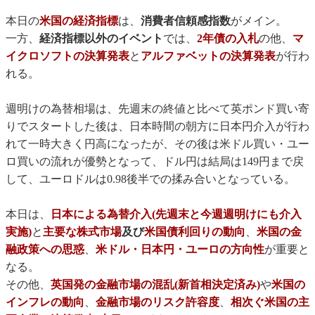
本日の
米国の経済指標
は、
消費者信頼感指数
がメイン。
一方、
経済指標以外のイベント
では、
2年債の入札
の他、
マ
イクロソフトの決算発表
と
アルファベットの決算発表
が行わ
れる。
週明けの為替相場は、先週末の終値と比べて英ポンド買い寄
りでスタートした後は、日本時間の朝方に日本円介入が行わ
れて一時大きく円高になったが、その後は米ドル買い・ユー
ロ買いの流れが優勢となって、ドル円は結局は149円まで戻
して、ユーロドルは0.98後半での揉み合いとなっている。
本日は、
日本による為替介入(先週末と今週週明けにも介入
実施)
と
主要な株式市場
及び
米国債利回りの動向
、
米国の金
融政策への思惑
、
米ドル・日本円・ユーロの方向性
が重要と
なる。
その他、
英国発の金融市場の混乱(新首相決定済み)
や
米国の
インフレの動向
、
金融市場のリスク許容度
、
相次ぐ米国の主