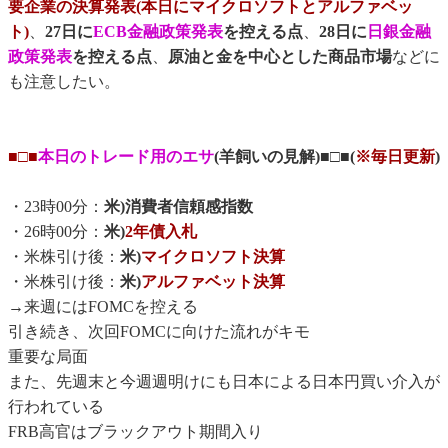
要企業の決算発表(本日にマイクロソフトとアルファベッ
ト)
、
27日に
ECB金融政策発表
を控える点
、
28日に
日銀金融
政策発表
を控える点
、
原油と金を中心とした商品市場
などに
も注意したい。
■□■
本日のトレード用のエサ
(羊飼いの見解)■□■(
※毎日更新
)
・23時00分：
米)消費者信頼感指数
・26時00分：
米)
2年債入札
・米株引け後：
米)
マイクロソフト決算
・米株引け後：
米)
アルファベット決算
→来週にはFOMCを控える
引き続き、次回FOMCに向けた流れがキモ
重要な局面
また、先週末と今週週明けにも日本による日本円買い介入が
行われている
FRB高官はブラックアウト期間入り