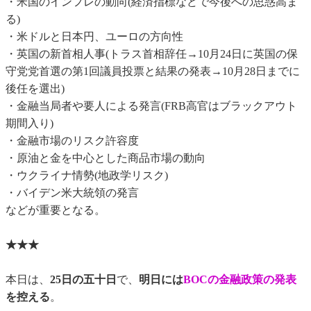
・米国のインフレの動向(経済指標などで今後への思惑高ま
る)
・米ドルと日本円、ユーロの方向性
・英国の新首相人事(トラス首相辞任→10月24日に英国の保
守党党首選の第1回議員投票と結果の発表→10月28日までに
後任を選出)
・金融当局者や要人による発言(FRB高官はブラックアウト
期間入り)
・金融市場のリスク許容度
・原油と金を中心とした商品市場の動向
・ウクライナ情勢(地政学リスク)
・バイデン米大統領の発言
などが重要となる。
★★★
本日は、
25日の五十日
で、
明日には
BOCの金融政策の発表
を控える
。