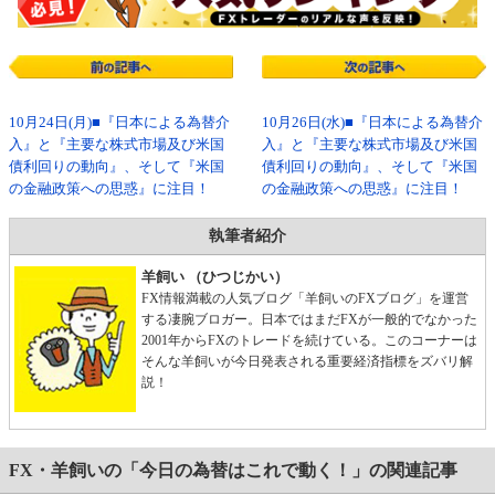
10月24日(月)■『日本による為替介
10月26日(水)■『日本による為替介
入』と『主要な株式市場及び米国
入』と『主要な株式市場及び米国
債利回りの動向』、そして『米国
債利回りの動向』、そして『米国
の金融政策への思惑』に注目！
の金融政策への思惑』に注目！
執筆者紹介
羊飼い （ひつじかい）
FX情報満載の人気ブログ「羊飼いのFXブログ」を運営
する凄腕ブロガー。日本ではまだFXが一般的でなかった
2001年からFXのトレードを続けている。このコーナーは
そんな羊飼いが今日発表される重要経済指標をズバリ解
説！
FX・羊飼いの「今日の為替はこれで動く！」の関連記事