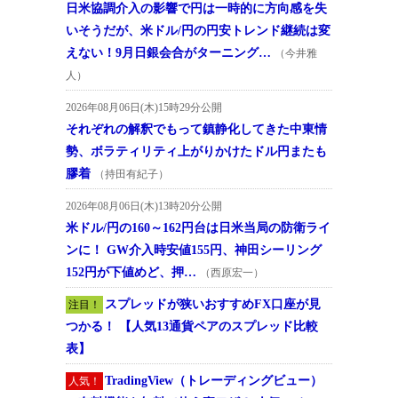
日米協調介入の影響で円は一時的に方向感を失
いそうだが、米ドル/円の円安トレンド継続は変
えない！9月日銀会合がターニング…
（今井雅
人）
2026年08月06日(木)15時29分公開
それぞれの解釈でもって鎮静化してきた中東情
勢、ボラティリティ上がりかけたドル円またも
膠着
（持田有紀子）
2026年08月06日(木)13時20分公開
米ドル/円の160～162円台は日米当局の防衛ライ
ンに！ GW介入時安値155円、神田シーリング
152円が下値めど、押…
（西原宏一）
スプレッドが狭いおすすめFX口座が見
注目！
つかる！ 【人気13通貨ペアのスプレッド比較
表】
TradingView（トレーディングビュー）
人気！