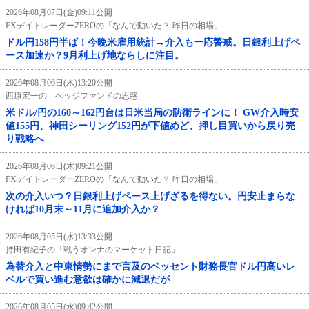
2026年08月07日(金)09:11公開
FXデイトレーダーZEROの「なんで動いた？ 昨日の相場」
ドル円158円半ば！今晩米雇用統計→介入も一応警戒。日銀利上げペ
ース加速か？9月利上げ地ならしに注目。
2026年08月06日(木)13:20公開
西原宏一の「ヘッジファンドの思惑」
米ドル/円の160～162円台は日米当局の防衛ラインに！ GW介入時安
値155円、神田シーリング152円が下値めど、押し目買いから戻り売
り戦略へ
2026年08月06日(木)09:21公開
FXデイトレーダーZEROの「なんで動いた？ 昨日の相場」
次の介入いつ？日銀利上げペース上げざるを得ない。円安止まらな
ければ10月末～11月に追加介入か？
2026年08月05日(水)13:33公開
持田有紀子の「戦うオンナのマーケット日記」
為替介入と中東情勢にまで言及のベッセント財務長官ドル円高いレ
ベルで買い進む意欲は確かに減退だが
2026年08月05日(水)09:42公開