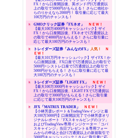
FX！から口座開設後、英ポンド/円1万通貨以
上の取引で5000円がもらえる！ さらに他社か
らのりかえなら2000円！ 取引量に応じて最大
100万円のチャンスも！
GMOクリック証券「FXネオ」
ＮＥＷ！
【最大100万4000円キャッシュバック】ザイ
FX！から口座開設後、FXネオで1万通貨以上
の取引で4000円がもらえる！ さらに取引量に
応じて最大100万円のチャンスも！
トレイダーズ証券「みんなのFX」
人気！
Ｎ
ＥＷ！
【最大101万円キャッシュバック】ザイFX！か
ら口座開設後、FX口座で5万通貨以上の取引で
5000円+シストレ口座で5万通貨以上の取引で
5000円がもらえる！ さらに取引量に応じて最
大100万円のチャンスも！
トレイダーズ証券「LIGHT FX」
ＮＥＷ！
【最大100万3000円キャッシュバック】ザイ
FX！から口座開設後、LIGHT FXで5万通貨以
上の取引で3000円がもらえる！さらに取引量
に応じて最大100万円のチャンスも！
JFX「MATRIX TRADER」
ＮＥＷ！
【小林芳彦レポート＆TradingViewインジと最
大100万5000円】口座開設完了で小林芳彦オリ
ジナルレポート「FXスキャルピングのコツ」
およびTradingView専用インジケーター「コバ
スキャインジ」当日プレゼント＆専用フォー
ムからの申込と合計1万通貨以上の新規取引で
5000円キャッシュバック！さらに取引量に応