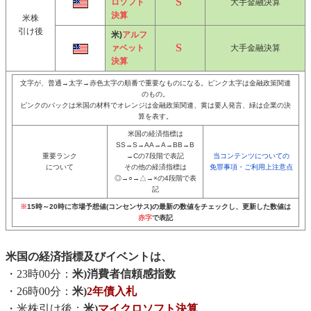
ロソフト
大手金融決算
決算
米株
引け後
米)
アルフ
ァベット
大手金融決算
決算
文字が、普通→太字→赤色太字の順番で重要なものになる。ピンク太字は金融政策関連
のもの。
ピンクのバックは米国の材料でオレンジは金融政策関連、黄は要人発言、緑は企業の決
算を表す。
米国の経済指標は
SS→S→AA→A→BB→B
重要ランク
→Cの7段階で表記
当コンテンツについての
について
その他の経済指標は
免罪事項・ご利用上注意点
◎→○→△→×の4段階で表
記
※
15時～20時に市場予想値(コンセンサス)の最新の数値をチェックし、更新した数値は
赤字
で表記
米国の経済指標及びイベントは、
・23時00分：
米)消費者信頼感指数
・26時00分：
米)
2年債入札
・米株引け後：
米)
マイクロソフト決算