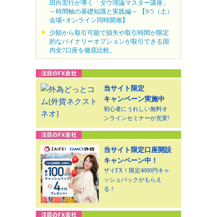
田向宏行が導く「ダウ理論マスター講座」
～時間軸の基礎知識と実践編～ 【9/5（土）
会場+オンライン同時開催】
少額から取引可能で損失や取引時間が限定
的なバイナリーオプションが取引できる国
内全7口座を徹底比較。
当サイト限定
キャンペーン実施中
初心者にうれしい無料オ
ンラインセミナーが充実!
当サイト限定口座開設
キャンペーン中！
ザイFX！限定4000円キャ
ッシュバックがもらえ
る！