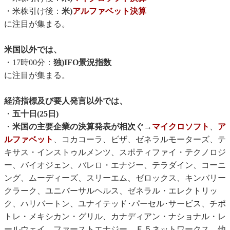
・米株引け後：
米)
アルファベット決算
に注目が集まる。
米国以外では、
・17時00分：
独)IFO景況指数
に注目が集まる。
経済指標及び要人発言以外では、
・
五十日(25日)
・
米国の主要企業の決算発表が相次ぐ
→
マイクロソフト
、
ア
ルファベット
、コカコーラ、ビザ、ゼネラルモーターズ、テ
キサス・インストゥルメンツ、スポティファイ・テクノロジ
ー、バイオジェン、バレロ・エナジー、テラダイン、コーニ
ング、ムーディーズ、スリーエム、ゼロックス、キンバリー
クラーク、ユニバーサルヘルス、ゼネラル・エレクトリッ
ク、ハリバートン、ユナイテッド･パーセル･サービス、チポ
トレ・メキシカン・グリル、カナディアン・ナショナル・レ
ールウェイ、ファーストエナジー、Ｆ５ネットワークス、他