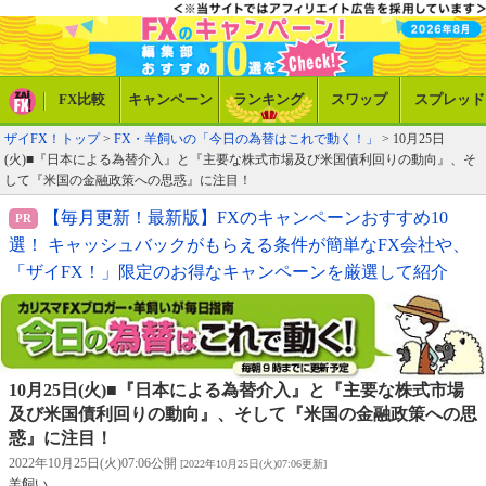
FX比較
キャンペーン
ランキング
スワップ
スプレッド
ザイFX！トップ
>
FX・羊飼いの「今日の為替はこれで動く！」
> 10月25日
(火)■『日本による為替介入』と『主要な株式市場及び米国債利回りの動向』、そ
して『米国の金融政策への思惑』に注目！
【毎月更新！最新版】FXのキャンペーンおすすめ10
選！ キャッシュバックがもらえる条件が簡単なFX会社や、
「ザイFX！」限定のお得なキャンペーンを厳選して紹介
10月25日(火)■『日本による為替介入』と『主要な株式市場
及び米国債利回りの動向』、そして『米国の金融政策への思
惑』に注目！
2022年10月25日(火)07:06公開
[2022年10月25日(火)07:06更新]
羊飼い