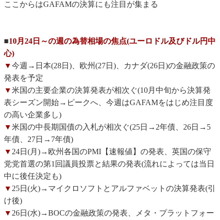
ここからはGAFAMの決算にも注目が集まる
■
10月24日～の週の為替相場の焦点(ユーロドル及びドル円中
心)
▼
今週→日本(28日)、欧州(27日)、カナダ(26日)の金融政策の
発表を予定
▼
米国の主要企業の決算発表が相次ぐ(10月中旬から決算発
表シーズン開始→ピークへ、今週はGAFAMをはじめ注目度
の高い企業多し)
▼
米国の中長期国債の入札が相次ぐ(25日→2年債、26日→5
年債、27日→7年債)
▼
24日(月)→欧州各国のPMI【速報値】の発表、英国の保守
党党首選の第1回議員投票と結果の発表(流れによっては当日
中に後任決定も)
▼
25日(火)→マイクロソフトとアルファベットの決算発表(引
け後)
▼
26日(水)→BOCの金融政策の発表、メタ・プラットフォー