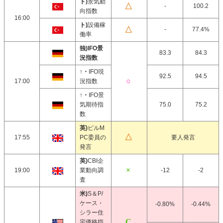
ト)
景気動
-
100.2
向指数
16:00
ト)
設備稼
-
77.4%
働率
独)IFO景
83.3
84.3
況指数
↑・
IFO現
92.5
94.5
17:00
況指数
↑・
IFO景
気期待指
75.0
75.2
数
英)
ピルM
17:55
PC委員の
要人発言
発言
英)
CBI企
19:00
業動向調
-12
-2
査
米)
S＆P/
ケース・
-0.80%
-0.44%
シラー住
宅価格指