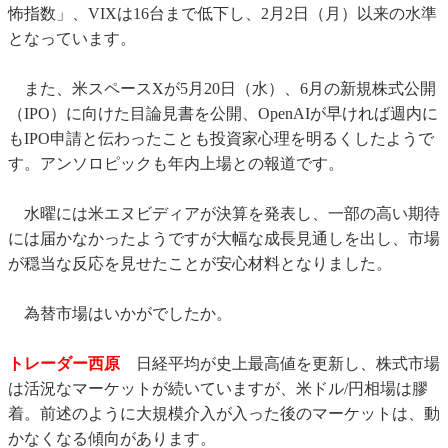
怖指数」、VIXは16台まで低下し、2月2日（月）以来の水準
となっています。
また、米スペースXが5月20日（水）、6月の新規株式公開
（IPO）に向けた目論見書を公開、OpenAIが早ければ週内に
もIPO申請と伝わったことも投資家心理を明るくしたようで
す。アンソロピックも年内上場との報道です。
水曜には米エヌビディアが決算を発表し、一部の高い期待
には届かなかったようですが大幅な成長見通しを出し、市場
が穏当な反応を見せたことが安心材料となりました。
為替市場はいかがでしたか。
トレーダー西原
日経平均が史上最高値を更新し、株式市場
は活況なマーケットが続いていますが、米ドル/円相場は膠
着。前述のように大規模介入が入った後のマーケットは、動
かなくなる傾向があります。