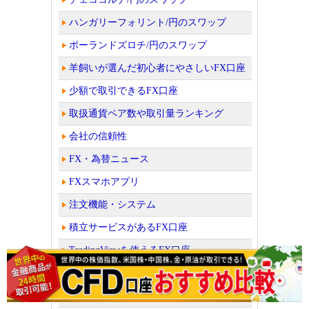
ハンガリーフォリント/円のスワップ
ポーランドズロチ/円のスワップ
羊飼いが選んだ初心者にやさしいFX口座
少額で取引できるFX口座
取扱通貨ペア数や取引量ランキング
会社の信頼性
FX・為替ニュース
FXスマホアプリ
注文機能・システム
積立サービスがあるFX口座
TradingViewを使えるFX口座
MT4やMT5を使えるFX口座
FX自動売買（シストレ）口座