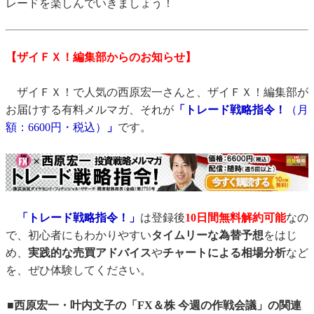
レードを楽しんでいきましょう！
【ザイＦＸ！編集部からのお知らせ】
ザイＦＸ！で人気の西原宏一さんと、ザイＦＸ！編集部が
お届けする有料メルマガ、それが
「トレード戦略指令！
（月
額：6600円・税込）
」
です。
「トレード戦略指令！」
は登録後
10日間
無料解約可能
なの
で、初心者にもわかりやすい
タイムリーな為替予想
をはじ
め、
実践的な売買アドバイス
や
チャートによる相場分析
など
を、ぜひ体験してください。
■西原宏一・叶内文子の「FX＆株 今週の作戦会議」の関連