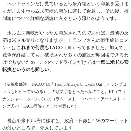
ヘッドラインだけ見ていると戦争終結という印象を受けま
すが、まずホルムズ海峡の開放に関して合意し、その後、核
問題について詳細な議論に入るという流れのようです。
ホルムズ海峡がいったん開放されるのであれば、最初の反
応は米ドル売りになりますが、トランプさんの戦争終結コメ
ントは
これまで何度もTACO
（※）ってきました。加えて、
戦争が終結しても、破壊された多くの施設が即回復できるわ
けでもないため、このヘッドラインだけでは
一気に米ドル安
転換というのも難しい
。
（※編集部注：TACOとは「Trump Always Chickens Out（トランプは
いつもビビってやめる）」の頭文字をとった言葉のこと。FT（フィ
ナンシャル・タイムズ）のコラムニスト、ロバート・アームストロ
ング氏が「TACO理論」として考案した）
視点を米ドル/円に移すと、政府・日銀はGWのマーケット
の薄いところで、介入しています。