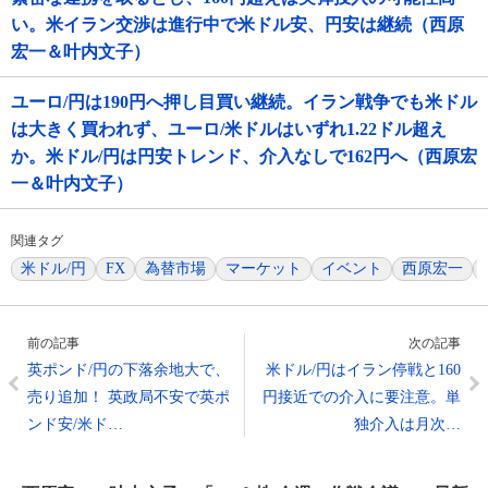
い。米イラン交渉は進行中で米ドル安、円安は継続（西原
宏一＆叶内文子）
ユーロ/円は190円へ押し目買い継続。イラン戦争でも米ドル
は大きく買われず、ユーロ/米ドルはいずれ1.22ドル超え
か。米ドル/円は円安トレンド、介入なしで162円へ（西原宏
一＆叶内文子）
関連タグ
米ドル/円
FX
為替市場
マーケット
イベント
西原宏一
前の記事
次の記事
英ポンド/円の下落余地大で、
米ドル/円はイラン停戦と160
売り追加！ 英政局不安で英ポ
円接近での介入に要注意。単
ンド安/米ド…
独介入は月次…