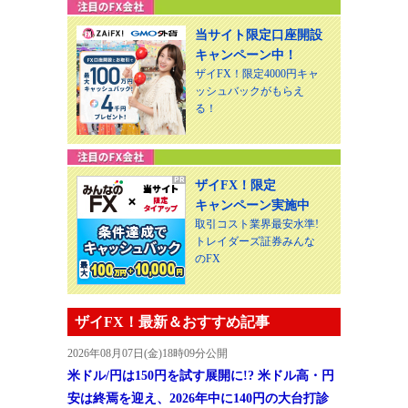
当サイト限定口座開設
キャンペーン中！
ザイFX！限定4000円キャ
ッシュバックがもらえ
る！
ザイFX！限定
キャンペーン実施中
取引コスト業界最安水準!
トレイダーズ証券みんな
のFX
ザイFX！最新＆おすすめ記事
2026年08月07日(金)18時09分公開
米ドル/円は150円を試す展開に!? 米ドル高・円
安は終焉を迎え、2026年中に140円の大台打診