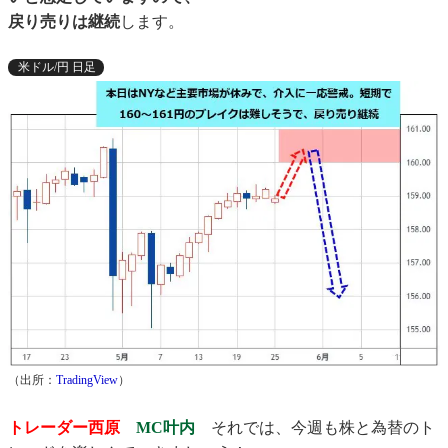
戻り売りは継続
します。
米ドル/円 日足
（出所：
TradingView
）
トレーダー西原
MC叶内
それでは、今週も株と為替のト