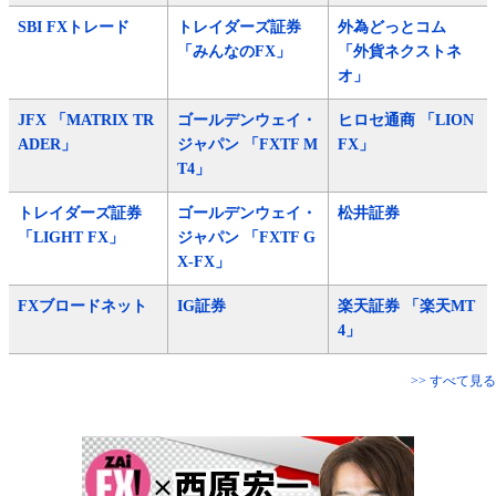
SBI FXトレード
トレイダーズ証券
外為どっとコム
「みんなのFX」
「外貨ネクストネ
オ」
JFX 「MATRIX TR
ゴールデンウェイ・
ヒロセ通商 「LION
ADER」
ジャパン 「FXTF M
FX」
T4」
トレイダーズ証券
ゴールデンウェイ・
松井証券
「LIGHT FX」
ジャパン 「FXTF G
X-FX」
FXブロードネット
IG証券
楽天証券 「楽天MT
4」
>> すべて見る