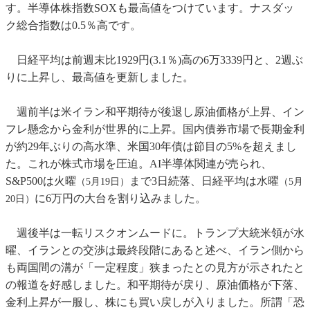
す。半導体株指数SOXも最高値をつけています。ナスダッ
ク総合指数は0.5％高です。
日経平均は前週末比1929円(3.1％)高の6万3339円と、2週ぶ
りに上昇し、最高値を更新しました。
週前半は米イラン和平期待が後退し原油価格が上昇、イン
フレ懸念から金利が世界的に上昇。国内債券市場で長期金利
が約29年ぶりの高水準、米国30年債は節目の5%を超えまし
た。これが株式市場を圧迫。AI半導体関連が売られ、
S&P500は火曜
まで3日続落、日経平均は水曜
（5月19日）
（5月
に6万円の大台を割り込みました。
20日）
週後半は一転リスクオンムードに。トランプ大統米領が水
曜、イランとの交渉は最終段階にあると述べ、イラン側から
も両国間の溝が「一定程度」狭まったとの見方が示されたと
の報道を好感しました。和平期待が戻り、原油価格が下落、
金利上昇が一服し、株にも買い戻しが入りました。所謂「恐