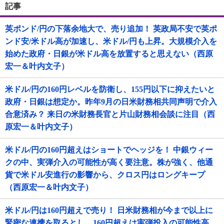
記事
英ポンド/円の下落余地大で、売り追加！ 英政局不安で英ポ
ンド安/米ドル高が加速し、米ドル/円も上昇。大規模介入を
始めた政府・日銀が米ドル高を放置すると思えない（西原
宏一＆叶内文子）
米ドル/円の160円レベルを防衛し、155円以下に抑えたいと
政府・日銀は想定か。昨年9月の日米財務相共同声明で介入
合意済み？ 来日の米財務長官と片山財務相会談に注目（西
原宏一＆叶内文子）
米ドル/円の160円超えはショートでヘッジを！ 中銀ウィー
クの中、実弾介入の可能性が高く要注意。株が強く、他通
貨で米ドル安進行の影響から、クロス円はロングキープ
（西原宏一＆叶内文子）
米ドル/円は160円超えで売り！ 日米財務相が今まで以上に
緊密な連携を取るとし、160円超えは実弾投入の可能性高