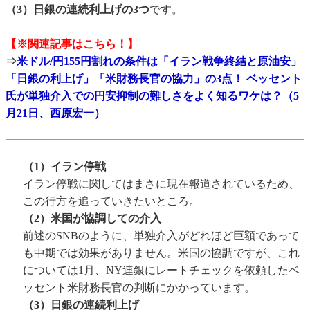
（3）日銀の連続利上げの3つ
です。
【※関連記事はこちら！】
⇒
米ドル/円155円割れの条件は「イラン戦争終結と原油安」
「日銀の利上げ」「米財務長官の協力」の3点！ ベッセント
氏が単独介入での円安抑制の難しさをよく知るワケは？（5
月21日、西原宏一）
（1）イラン停戦
イラン停戦に関してはまさに現在報道されているため、
この行方を追っていきたいところ。
（2）米国が協調しての介入
前述のSNBのように、単独介入がどれほど巨額であって
も中期では効果がありません。米国の協調ですが、これ
については1月、NY連銀にレートチェックを依頼したベ
ッセント米財務長官の判断にかかっています。
（3）日銀の連続利上げ