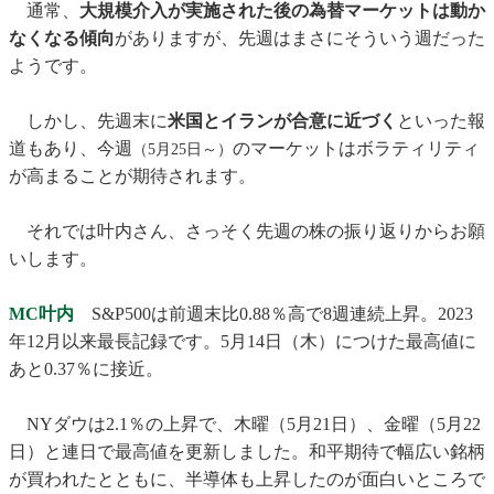
通常、
大規模介入が実施された後の為替マーケットは動か
なくなる傾向
がありますが、先週はまさにそういう週だった
ようです。
しかし、先週末に
米国とイランが合意に近づく
といった報
道もあり、今週
のマーケットはボラティリティ
（5月25日～）
が高まることが期待されます。
それでは叶内さん、さっそく先週の株の振り返りからお願
いします。
MC叶内
S&P500は前週末比0.88％高で8週連続上昇。2023
年12月以来最長記録です。5月14日（木）につけた最高値に
あと0.37％に接近。
NYダウは2.1％の上昇で、木曜（5月21日）、金曜（5月22
日）と連日で最高値を更新しました。和平期待で幅広い銘柄
が買われたとともに、半導体も上昇したのが面白いところで