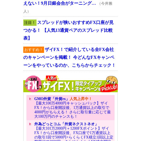
えない！9月日銀会合がターニング…
（今井雅
人）
スプレッドが狭いおすすめFX口座が見
注目！
つかる！ 【人気13通貨ペアのスプレッド比較
表】
ザイFX！で紹介している全FX会社
おすすめ！
のキャンペーンを掲載！ 今どんなFXキャンペ
ーンをやっているのか、こちらからチェック！
GMO外貨「外貨ex」
人気上昇中！
【最大100万4000円キャッシュバック】ザイ
FX！から口座開設後、1万通貨以上の取引で
4000円がもらえる！ さらに取引量に応じて最
大100万円のチャンスも！
外為どっとコム「外貨ネクストネオ」
【最大101万2000円＋1200FXポイント】ザイ
FX！から口座開設後、FX口座で1万通貨以上
の取引1回で5000円+らくらくFX積立1回以上定