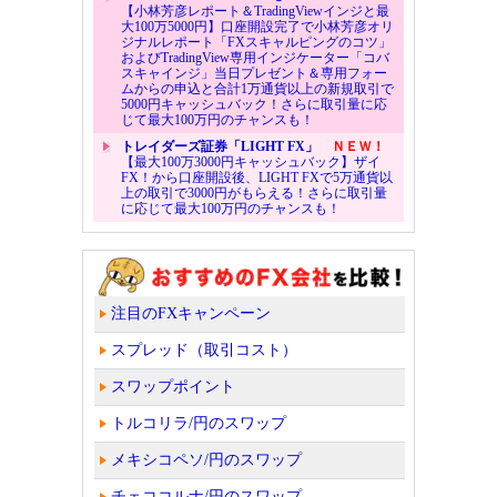
【小林芳彦レポート＆TradingViewインジと最
大100万5000円】口座開設完了で小林芳彦オリ
ジナルレポート「FXスキャルピングのコツ」
およびTradingView専用インジケーター「コバ
スキャインジ」当日プレゼント＆専用フォー
ムからの申込と合計1万通貨以上の新規取引で
5000円キャッシュバック！さらに取引量に応
じて最大100万円のチャンスも！
トレイダーズ証券「LIGHT FX」
ＮＥＷ！
【最大100万3000円キャッシュバック】ザイ
FX！から口座開設後、LIGHT FXで5万通貨以
上の取引で3000円がもらえる！さらに取引量
に応じて最大100万円のチャンスも！
注目のFXキャンペーン
スプレッド（取引コスト）
スワップポイント
トルコリラ/円のスワップ
メキシコペソ/円のスワップ
チェココルナ/円のスワップ