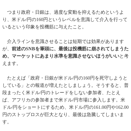
つまり政府・日銀は、過度な変動を抑えるためというよ
り、米ドル/円の160円というレベルを意識して介入を行って
いるという印象を投機筋に与えたこと。
介入ラインを意識させることは短期では効果があります
が、
前述のSNBを筆頭に、最後は投機筋に崩されてしまうた
め、マーケットにあまり水準を意識させないほうがいい
と考
えます。
たとえば「政府・日銀が米ドル/円の160円を死守しようと
している」との報道が増えたとしましょう。そうすると、普
段まったく米ドル/円のトレードをしない参加者、たとえ
ば、アフリカの参加者まで米ドル/円市場に参入します。米
ドル/円をショートにするため、米ドル/円の161.00円や162.00
円のストップロスが巨大となり、最後は急騰してしまいま
す。