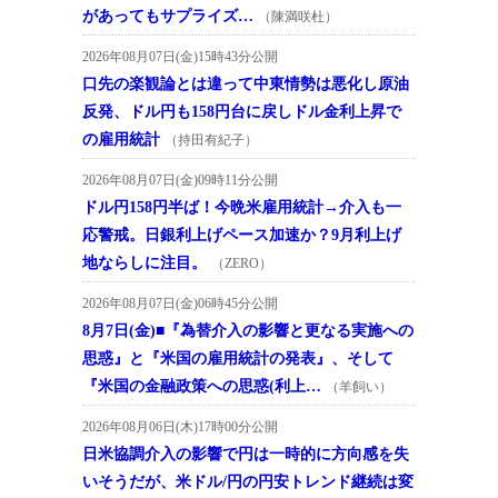
があってもサプライズ…
（陳満咲杜）
2026年08月07日(金)15時43分公開
口先の楽観論とは違って中東情勢は悪化し原油
反発、ドル円も158円台に戻しドル金利上昇で
の雇用統計
（持田有紀子）
2026年08月07日(金)09時11分公開
ドル円158円半ば！今晩米雇用統計→介入も一
応警戒。日銀利上げペース加速か？9月利上げ
地ならしに注目。
（ZERO）
2026年08月07日(金)06時45分公開
8月7日(金)■『為替介入の影響と更なる実施への
思惑』と『米国の雇用統計の発表』、そして
『米国の金融政策への思惑(利上…
（羊飼い）
2026年08月06日(木)17時00分公開
日米協調介入の影響で円は一時的に方向感を失
いそうだが、米ドル/円の円安トレンド継続は変