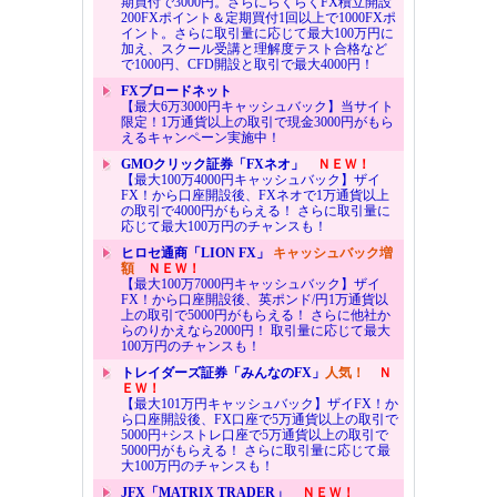
期買付で3000円。さらにらくらくFX積立開設
200FXポイント＆定期買付1回以上で1000FXポ
イント。さらに取引量に応じて最大100万円に
加え、スクール受講と理解度テスト合格など
で1000円、CFD開設と取引で最大4000円！
FXブロードネット
【最大6万3000円キャッシュバック】当サイト
限定！1万通貨以上の取引で現金3000円がもら
えるキャンペーン実施中！
GMOクリック証券「FXネオ」
ＮＥＷ！
【最大100万4000円キャッシュバック】ザイ
FX！から口座開設後、FXネオで1万通貨以上
の取引で4000円がもらえる！ さらに取引量に
応じて最大100万円のチャンスも！
ヒロセ通商「LION FX」
キャッシュバック増
額
ＮＥＷ！
【最大100万7000円キャッシュバック】ザイ
FX！から口座開設後、英ポンド/円1万通貨以
上の取引で5000円がもらえる！ さらに他社か
らのりかえなら2000円！ 取引量に応じて最大
100万円のチャンスも！
トレイダーズ証券「みんなのFX」
人気！
Ｎ
ＥＷ！
【最大101万円キャッシュバック】ザイFX！か
ら口座開設後、FX口座で5万通貨以上の取引で
5000円+シストレ口座で5万通貨以上の取引で
5000円がもらえる！ さらに取引量に応じて最
大100万円のチャンスも！
JFX「MATRIX TRADER」
ＮＥＷ！