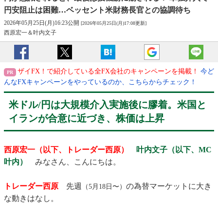
円安阻止は困難…ベッセント米財務長官との協調待ち
2026年05月25日(月)16:23公開
[2026年05月25日(月)17:08更新]
西原宏一＆叶内文子
ザイFX！で紹介している全FX会社のキャンペーンを掲載！
今ど
んなFXキャンペーンをやっているのか、こちらからチェック！
米ドル/円は大規模介入実施後に膠着。米国と
イランが合意に近づき、株価は上昇
西原宏一（以下、トレーダー西原）
叶内文子（以下、MC
叶内）
​みなさん、こんにちは。
トレーダー西原
先週
の為替マーケットに大き
（5月18日〜）
な動きはなし。