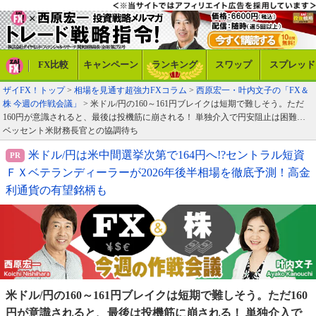
FX比較
キャンペーン
ランキング
スワップ
スプレッド
ザイFX！トップ
>
相場を見通す超強力FXコラム
>
西原宏一・叶内文子の「FX＆
株 今週の作戦会議」
> 米ドル/円の160～161円ブレイクは短期で難しそう。ただ
160円が意識されると、最後は投機筋に崩される！ 単独介入で円安阻止は困難…
ベッセント米財務長官との協調待ち
米ドル/円は米中間選挙次第で164円へ!?セントラル短資
ＦＸベテランディーラーが2026年後半相場を徹底予測！高金
利通貨の有望銘柄も
米ドル/円の160～161円ブレイクは短期で難しそう。ただ160
円が意識されると、最後は投機筋に崩される！ 単独介入で