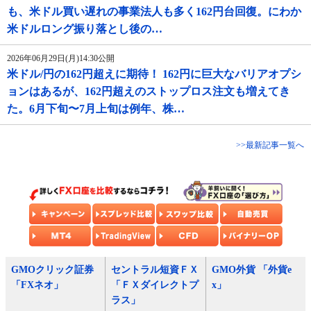
も、米ドル買い遅れの事業法人も多く162円台回復。にわか
米ドルロング振り落とし後の…
2026年06月29日(月)14:30公開
米ドル/円の162円超えに期待！ 162円に巨大なバリアオプシ
ョンはあるが、162円超えのストップロス注文も増えてき
た。6月下旬〜7月上旬は例年、株…
>>最新記事一覧へ
GMOクリック証券
セントラル短資ＦＸ
GMO外貨 「外貨e
「FXネオ」
「ＦＸダイレクトプ
x」
ラス」