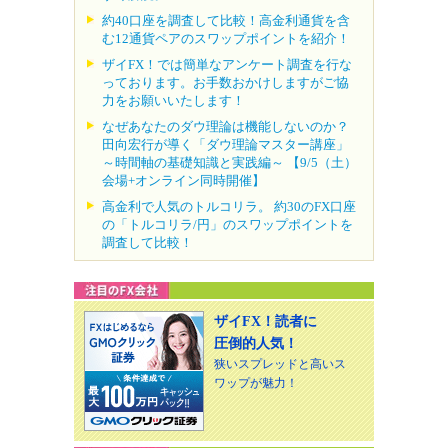
約40口座を調査して比較！高金利通貨を含
む12通貨ペアのスワップポイントを紹介！
ザイFX！では簡単なアンケート調査を行な
っております。お手数おかけしますがご協
力をお願いいたします！
なぜあなたのダウ理論は機能しないのか？
田向宏行が導く「ダウ理論マスター講座」
～時間軸の基礎知識と実践編～ 【9/5（土）
会場+オンライン同時開催】
高金利で人気のトルコリラ。 約30のFX口座
の「トルコリラ/円」のスワップポイントを
調査して比較！
ザイFX！読者に
圧倒的人気！
狭いスプレッドと高いス
ワップが魅力！