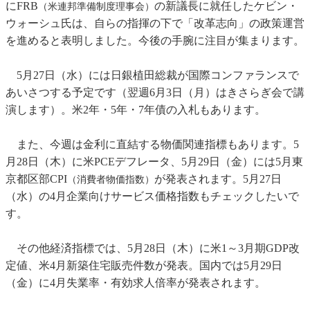
にFRB
の新議長に就任したケビン・
（米連邦準備制度理事会）
ウォーシュ氏は、自らの指揮の下で「改革志向」の政策運営
を進めると表明しました。今後の手腕に注目が集まります。
5月27日（水）には日銀植田総裁が国際コンファランスで
あいさつする予定です（翌週6月3日（月）はきさらぎ会で講
演します）。米2年・5年・7年債の入札もあります。
また、今週は金利に直結する物価関連指標もあります。5
月28日（木）に米PCEデフレータ、5月29日（金）には5月東
京都区部CPI
が発表されます。5月27日
（消費者物価指数）
（水）の4月企業向けサービス価格指数もチェックしたいで
す。
その他経済指標では、5月28日（木）に米1～3月期GDP改
定値、米4月新築住宅販売件数が発表。国内では5月29日
（金）に4月失業率・有効求人倍率が発表されます。