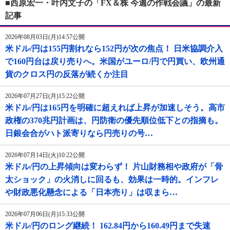
■西原宏一・叶内文子の「FX＆株 今週の作戦会議」の最新
記事
2026年08月03日(月)14:57公開
米ドル/円は155円割れなら152円が次の焦点！ 日米協調介入
で160円台は戻り売りへ。米国がユーロ/円で円買い、欧州通
貨のクロス円の反落が続くか注目
2026年07月27日(月)15:22公開
米ドル/円は165円を明確に超えれば上昇が加速しそう。高市
政権の370兆円計画は、円防衛の優先順位低下との指摘も。
日銀会合がハト派寄りなら円売りの号…
2026年07月14日(火)10:22公開
米ドル/円の上昇傾向は変わらず！ 片山財務相や政府が「骨
太ショック」の火消しに回るも、効果は一時的。インフレ
や財政悪化懸念による「日本売り」は収まら…
2026年07月06日(月)15:33公開
米ドル/円のロング継続！ 162.84円から160.49円まで失速